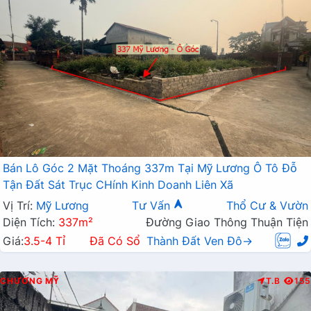
Bán Lô Góc 2 Mặt Thoáng 337m Tại Mỹ Lương Ô Tô Đỗ
Tận Đất Sát Trục CHính Kinh Doanh Liên Xã
Vị Trí:
Mỹ Lương
Tư Vấn
Thổ Cư & Vườn
Diện Tích:
337m²
Đường Giao Thông Thuận Tiện
Giá:
3.5-4 Tỉ
Đã Có Sổ
Thành Đất Ven Đô→
CHƯƠNG MỸ
T.B
155