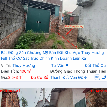
Bất Động Sản Chương Mỹ Bán Đất Khu Vực Thụy Hương
Full Thổ Cư Sát Trục Chính Kinh Doanh Liên Xã
Vị Trí:
Thụy Hương
Tư Vấn
Đất Thổ Cư
Diện Tích:
100m²
Đường Giao Thông Thuận Tiện
Giá:
2.5-3 Tỉ
Đã Có Sổ
Thành Đất Ven Đô→
CHƯƠNG MỸ
B
7016