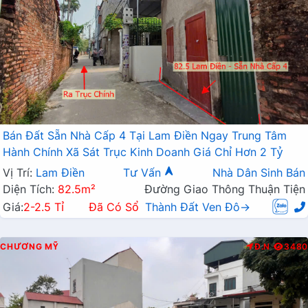
Bán Đất Sẵn Nhà Cấp 4 Tại Lam Điền Ngay Trung Tâm
Hành Chính Xã Sát Trục Kinh Doanh Giá Chỉ Hơn 2 Tỷ
Vị Trí:
Lam Điền
Tư Vấn
Nhà Dân Sinh Bán
Diện Tích:
82.5m²
Đường Giao Thông Thuận Tiện
Giá:
2-2.5 Tỉ
Đã Có Sổ
Thành Đất Ven Đô→
CHƯƠNG MỸ
Đ.N
3480