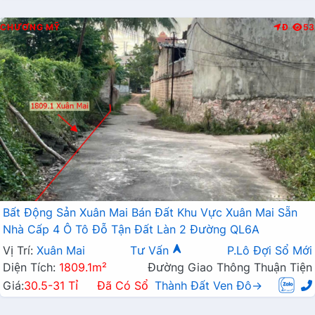
CHƯƠNG MỸ
Đ
53
Bất Động Sản Xuân Mai Bán Đất Khu Vực Xuân Mai Sẵn
Nhà Cấp 4 Ô Tô Đỗ Tận Đất Làn 2 Đường QL6A
Vị Trí:
Xuân Mai
Tư Vấn
P.Lô Đợi Sổ Mới
Diện Tích:
1809.1m²
Đường Giao Thông Thuận Tiện
Giá:
30.5-31 Tỉ
Đã Có Sổ
Thành Đất Ven Đô→