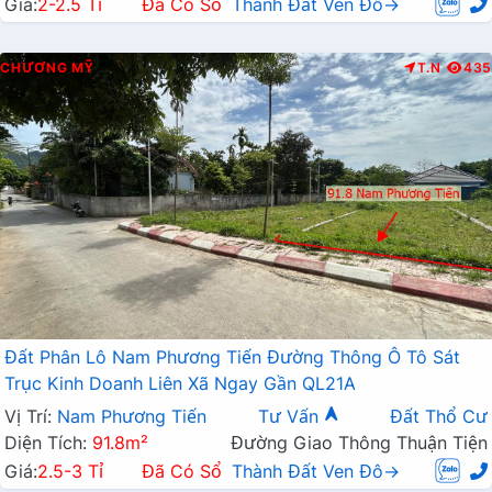
Giá:
2-2.5 Tỉ
Đã Có Sổ
Thành Đất Ven Đô→
CHƯƠNG MỸ
T.N
435
Đất Phân Lô Nam Phương Tiến Đường Thông Ô Tô Sát
Trục Kinh Doanh Liên Xã Ngay Gần QL21A
Vị Trí:
Nam Phương Tiến
Tư Vấn
Đất Thổ Cư
Diện Tích:
91.8m²
Đường Giao Thông Thuận Tiện
Giá:
2.5-3 Tỉ
Đã Có Sổ
Thành Đất Ven Đô→