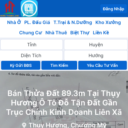
Đăng Nhập
Nhà Ở
PL. Đấu Giá
T.Trại & N.Dưỡng
Kho Xưởng
Chung Cư
Nhà Thuê
Biệt Thự
Liền Kề
Ký Gửi BĐS
Yêu Cầu Tư Vấn
Bán Thửa Đất 89.3m Tại Thụy
Hương Ô Tô Đỗ Tận Đất Gần
Trục Chính Kinh Doanh Liên Xã
Thụy Hương, Chương Mỹ