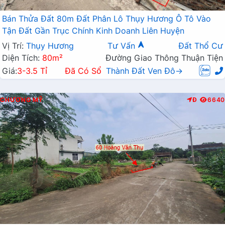
Bán Thửa Đất 80m Đất Phân Lô Thụy Hương Ô Tô Vào
Tận Đất Gần Trục Chính Kinh Doanh Liên Huyện
Vị Trí:
Thụy Hương
Tư Vấn
Đất Thổ Cư
Diện Tích:
80m²
Đường Giao Thông Thuận Tiện
Giá:
3-3.5 Tỉ
Đã Có Sổ
Thành Đất Ven Đô→
CHƯƠNG MỸ
Đ
6640