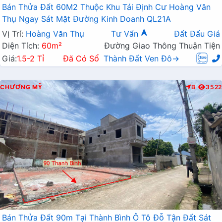
Bán Thửa Đất 60M2 Thuộc Khu Tái Định Cư Hoàng Văn
Thụ Ngay Sát Mặt Đường Kinh Doanh QL21A
Vị Trí:
Hoàng Văn Thụ
Tư Vấn
Đất Đấu Giá
Diện Tích:
60m²
Đường Giao Thông Thuận Tiện
Giá:
1.5-2 Tỉ
Đã Có Sổ
Thành Đất Ven Đô→
CHƯƠNG MỸ
B
3522
Bán Thửa Đất 90m Tại Thành Bình Ô Tô Đỗ Tận Đất Sát