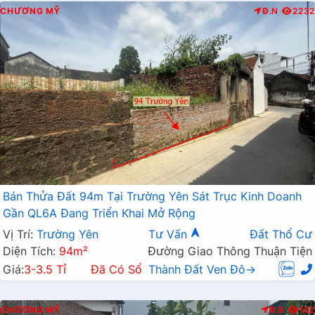
CHƯƠNG MỸ
Đ.N
2232
Bán Thửa Đất 94m Tại Trường Yên Sát Trục Kinh Doanh
Gần QL6A Đang Triển Khai Mở Rộng
Vị Trí:
Trường Yên
Tư Vấn
Đất Thổ Cư
Diện Tích:
94m²
Đường Giao Thông Thuận Tiện
Giá:
3-3.5 Tỉ
Đã Có Sổ
Thành Đất Ven Đô→
CHƯƠNG MỸ
Đ.B
182