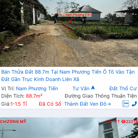
Bán Thửa Đất 88.7m Tại Nam Phương Tiến Ô Tô Vào Tận
Đất Gần Trục Kinh Doanh Liên Xã
Vị Trí:
Nam Phương Tiến
Tư Vấn
Đất Thổ Cư
Diện Tích:
88.7m²
Đường Giao Thông Thuận Tiện
Giá:
1-1.5 Tỉ
Đã Có Sổ
Thành Đất Ven Đô→
CHƯƠNG MỸ
T.L
T
22214