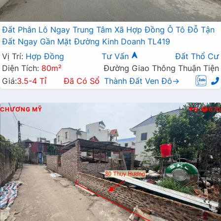
Đất Phân Lô Ngay Trung Tâm Xã Hợp Đồng Ô Tô Đỗ Tận
Đất Ngay Gần Mặt Đường Kinh Doanh TL419
Vị Trí:
Hợp Đồng
Tư Vấn
Đất Thổ Cư
Diện Tích:
80m²
Đường Giao Thông Thuận Tiện
Giá:
3.5-4 Tỉ
Đã Có Sổ
Thành Đất Ven Đô→
CHƯƠNG MỸ
Đ
670