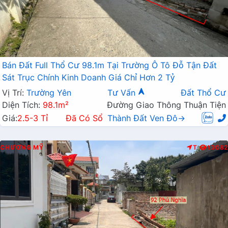
Bán Đất Full Thổ Cư 98.1m Tại Trường Ô Tô Đỗ Tận Đất
Sát Trục Chính Kinh Doanh Giá Chỉ Hơn 2 Tỷ
Vị Trí:
Trường Yên
Tư Vấn
Đất Thổ Cư
Diện Tích:
98.1m²
Đường Giao Thông Thuận Tiện
Giá:
2.5-3 Tỉ
Đã Có Sổ
Thành Đất Ven Đô→
CHƯƠNG MỸ
T
13082