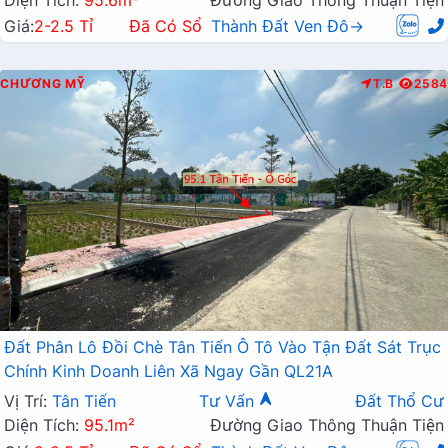
Diện Tích:
95.6m²
Đường Giao Thông Thuận Tiện
Giá:
2-2.5 Tỉ
Đã Có Sổ
Thành Đất Ven Đô→
CHƯƠNG MỸ
T.B
2584
Đất Phân Lô Đồi Chè Tân Tiến Ô Tô Vào Tận Đất Sát Trục
Chính Kinh Doanh Liên Xã Ngay Gần QL21A
Vị Trí:
Tân Tiến
Tư Vấn
Đất Thổ Cư
Diện Tích:
95.1m²
Đường Giao Thông Thuận Tiện