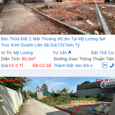
Bán Thửa Đất 2 Mặt Thoáng 90.3m Tại Mỹ Lương Sát
Trục Kinh Doanh Liên Xã Giá Chỉ Hơn Tỷ
Vị Trí:
Mỹ Lương
Tư Vấn
Đất Thổ Cư
Diện Tích:
90.3m²
Đường Giao Thông Thuận Tiện
Giá:
1.5-2 Tỉ
Đã Có Sổ
Thành Đất Ven Đô→
CHƯƠNG MỸ
T.B
357