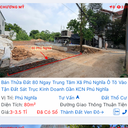
CHƯƠNG MỸ
Đ
331
Bán Thửa Đất 80 Ngay Trung Tâm Xã Phú Nghĩa Ô Tô Vào
Tận Đất Sát Trục Kinh Doanh Gần KCN Phú Nghĩa
Vị Trí:
Phú Nghĩa
Tư Vấn
Đất Thổ Cư
Diện Tích:
80m²
Đường Giao Thông Thuận Tiện
Giá:
3-3.5 Tỉ
Đã Có Sổ
Thành Đất Ven Đô→