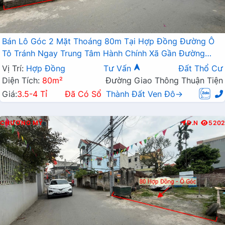
Bán Lô Góc 2 Mặt Thoáng 80m Tại Hợp Đồng Đường Ô
Tô Tránh Ngay Trung Tâm Hành Chính Xã Gần Đường
TL419
Vị Trí:
Hợp Đồng
Tư Vấn
Đất Thổ Cư
Diện Tích:
80m²
Đường Giao Thông Thuận Tiện
Giá:
3.5-4 Tỉ
Đã Có Sổ
Thành Đất Ven Đô→
CHƯƠNG MỸ
Đ.N
5202