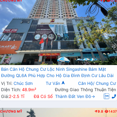
CHƯƠNG MỸ
Đ
372
Bán Căn Hộ Chung Cư Lộc Ninh Singashine Bám Mặt
Đường QL6A Phù Hợp Cho Hộ Gia Đình Định Cư Lâu Dài
Vị Trí:
Chúc Sơn
Tư Vấn
Căn Hộ/ Chung Cư
Diện Tích:
48.9m²
Đường Giao Thông Thuận Tiện
Giá:
2-2.5 Tỉ
Đã Có Sổ
Thành Đất Ven Đô→
CHƯƠNG MỸ
Đ.B
1437