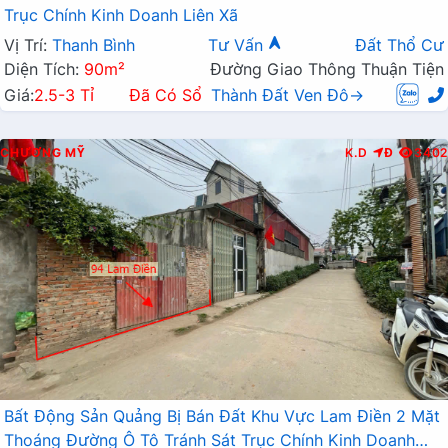
Trục Chính Kinh Doanh Liên Xã
Vị Trí:
Thanh Bình
Tư Vấn
Đất Thổ Cư
Diện Tích:
90m²
Đường Giao Thông Thuận Tiện
Giá:
2.5-3 Tỉ
Đã Có Sổ
Thành Đất Ven Đô→
CHƯƠNG MỸ
K.D
Đ
3402
Bất Động Sản Quảng Bị Bán Đất Khu Vực Lam Điền 2 Mặt
Thoáng Đường Ô Tô Tránh Sát Trục Chính Kinh Doanh