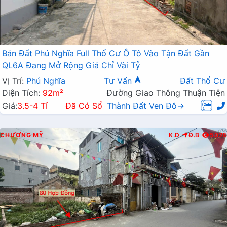
Bán Đất Phú Nghĩa Full Thổ Cư Ô Tô Vào Tận Đất Gần
QL6A Đang Mở Rộng Giá Chỉ Vài Tỷ
Vị Trí:
Phú Nghĩa
Tư Vấn
Đất Thổ Cư
Diện Tích:
92m²
Đường Giao Thông Thuận Tiện
Giá:
3.5-4 Tỉ
Đã Có Sổ
Thành Đất Ven Đô→
CHƯƠNG MỸ
K.D
Đ.B
5028