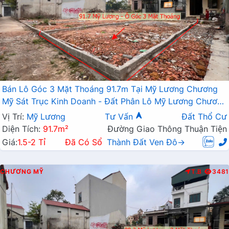
Bán Lô Góc 3 Mặt Thoáng 91.7m Tại Mỹ Lương Chương
Mỹ Sát Trục Kinh Doanh - Đất Phân Lô Mỹ Lương Chương
Mỹ
Vị Trí:
Mỹ Lương
Tư Vấn
Đất Thổ Cư
Diện Tích:
91.7m²
Đường Giao Thông Thuận Tiện
Giá:
1.5-2 Tỉ
Đã Có Sổ
Thành Đất Ven Đô→
CHƯƠNG MỸ
T.B
3481