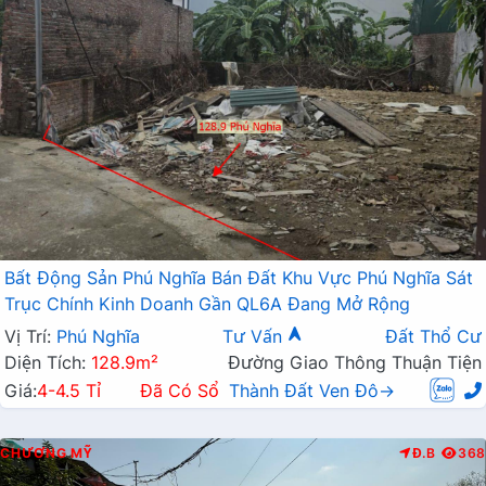
Bất Động Sản Phú Nghĩa Bán Đất Khu Vực Phú Nghĩa Sát
Trục Chính Kinh Doanh Gần QL6A Đang Mở Rộng
Vị Trí:
Phú Nghĩa
Tư Vấn
Đất Thổ Cư
Diện Tích:
128.9m²
Đường Giao Thông Thuận Tiện
Giá:
4-4.5 Tỉ
Đã Có Sổ
Thành Đất Ven Đô→
CHƯƠNG MỸ
Đ.B
368