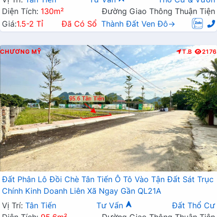
Diện Tích:
130m²
Đường Giao Thông Thuận Tiện
Giá:
1.5-2 Tỉ
Đã Có Sổ
Thành Đất Ven Đô→
CHƯƠNG MỸ
T.B
2176
Đất Phân Lô Đồi Chè Tân Tiến Ô Tô Vào Tận Đất Sát Trục
Chính Kinh Doanh Liên Xã Ngay Gần QL21A
Vị Trí:
Tân Tiến
Tư Vấn
Đất Thổ Cư