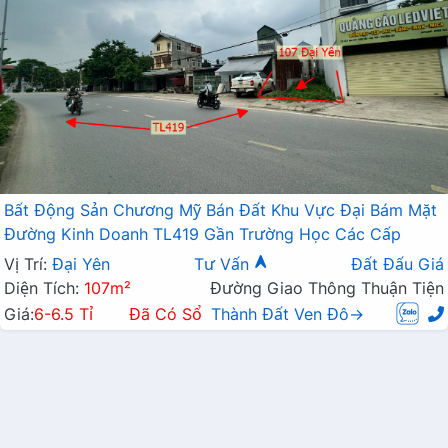
Bất Động Sản Chương Mỹ Bán Đất Khu Vực Đại Bám Mặt
Đường Kinh Doanh TL419 Gần Trường Học Các Cấp
Vị Trí:
Đại Yên
Tư Vấn
Đất Đấu Giá
Diện Tích:
107m²
Đường Giao Thông Thuận Tiện
Giá:
6-6.5 Tỉ
Đã Có Sổ
Thành Đất Ven Đô→