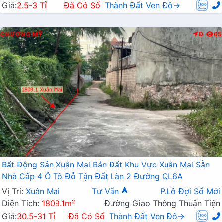
Giá:
2.5-3 Tỉ
Đã Có Sổ
Thành Đất Ven Đô→
CHƯƠNG MỸ
Đ
65
Bất Động Sản Xuân Mai Bán Đất Khu Vực Xuân Mai Sẵn
Nhà Cấp 4 Ô Tô Đỗ Tận Đất Làn 2 Đường QL6A
Vị Trí:
Xuân Mai
Tư Vấn
P.Lô Đợi Sổ Mới
Diện Tích:
1809.1m²
Đường Giao Thông Thuận Tiện
Giá:
30.5-31 Tỉ
Đã Có Sổ
Thành Đất Ven Đô→