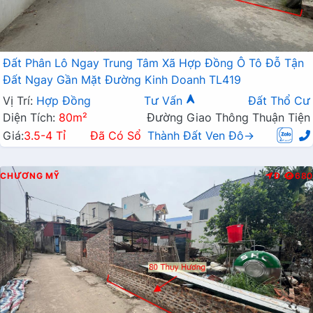
Đất Phân Lô Ngay Trung Tâm Xã Hợp Đồng Ô Tô Đỗ Tận
Đất Ngay Gần Mặt Đường Kinh Doanh TL419
Vị Trí:
Hợp Đồng
Tư Vấn
Đất Thổ Cư
Diện Tích:
80m²
Đường Giao Thông Thuận Tiện
Giá:
3.5-4 Tỉ
Đã Có Sổ
Thành Đất Ven Đô→
CHƯƠNG MỸ
Đ
680