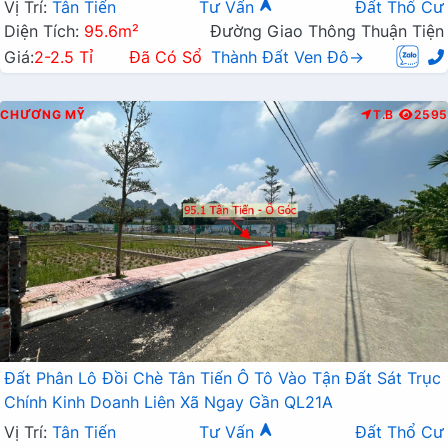
Vị Trí:
Tân Tiến
Tư Vấn
Đất Thổ Cư
Diện Tích:
95.6m²
Đường Giao Thông Thuận Tiện
Giá:
2-2.5 Tỉ
Đã Có Sổ
Thành Đất Ven Đô→
CHƯƠNG MỸ
T.B
2595
Đất Phân Lô Đồi Chè Tân Tiến Ô Tô Vào Tận Đất Sát Trục
Chính Kinh Doanh Liên Xã Ngay Gần QL21A
Vị Trí:
Tân Tiến
Tư Vấn
Đất Thổ Cư