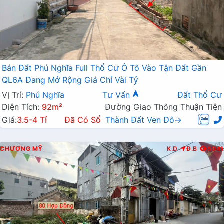
Bán Đất Phú Nghĩa Full Thổ Cư Ô Tô Vào Tận Đất Gần
QL6A Đang Mở Rộng Giá Chỉ Vài Tỷ
Vị Trí:
Phú Nghĩa
Tư Vấn
Đất Thổ Cư
Diện Tích:
92m²
Đường Giao Thông Thuận Tiện
Giá:
3.5-4 Tỉ
Đã Có Sổ
Thành Đất Ven Đô→
CHƯƠNG MỸ
K.D
Đ.B
5041