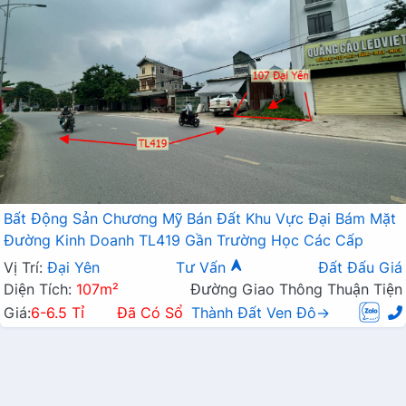
Bất Động Sản Chương Mỹ Bán Đất Khu Vực Đại Bám Mặt
Đường Kinh Doanh TL419 Gần Trường Học Các Cấp
Vị Trí:
Đại Yên
Tư Vấn
Đất Đấu Giá
Diện Tích:
107m²
Đường Giao Thông Thuận Tiện
Giá:
6-6.5 Tỉ
Đã Có Sổ
Thành Đất Ven Đô→