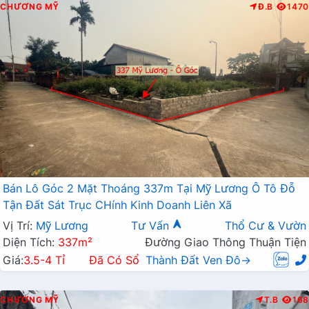
CHƯƠNG MỸ
Đ.B
1470
Bán Lô Góc 2 Mặt Thoáng 337m Tại Mỹ Lương Ô Tô Đỗ
Tận Đất Sát Trục CHính Kinh Doanh Liên Xã
Vị Trí:
Mỹ Lương
Tư Vấn
Thổ Cư & Vườn
Diện Tích:
337m²
Đường Giao Thông Thuận Tiện
Giá:
3.5-4 Tỉ
Đã Có Sổ
Thành Đất Ven Đô→
CHƯƠNG MỸ
T.B
168