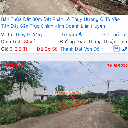
Bán Thửa Đất 80m Đất Phân Lô Thụy Hương Ô Tô Vào
Tận Đất Gần Trục Chính Kinh Doanh Liên Huyện
Vị Trí:
Thụy Hương
Tư Vấn
Đất Thổ Cư
Diện Tích:
80m²
Đường Giao Thông Thuận Tiện
Giá:
3-3.5 Tỉ
Đã Có Sổ
Thành Đất Ven Đô→
CHƯƠNG MỸ
Đ
6650