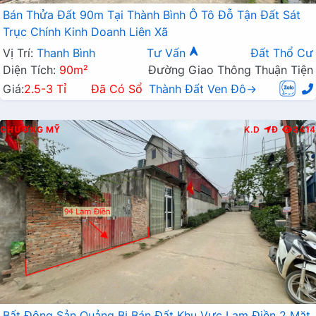
Bán Thửa Đất 90m Tại Thành Bình Ô Tô Đỗ Tận Đất Sát
Trục Chính Kinh Doanh Liên Xã
Vị Trí:
Thanh Bình
Tư Vấn
Đất Thổ Cư
Diện Tích:
90m²
Đường Giao Thông Thuận Tiện
Giá:
2.5-3 Tỉ
Đã Có Sổ
Thành Đất Ven Đô→
CHƯƠNG MỸ
K.D
Đ
3414
Bất Động Sản Quảng Bị Bán Đất Khu Vực Lam Điền 2 Mặt