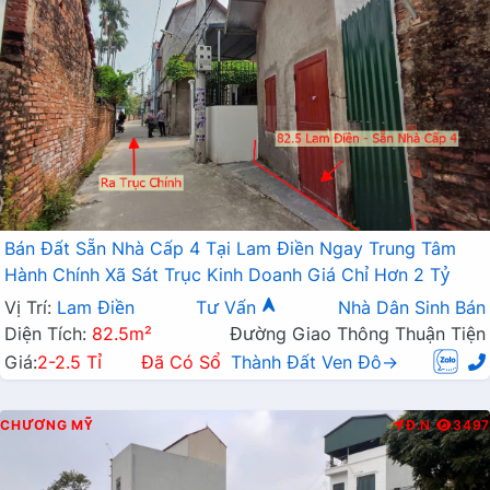
Bán Đất Sẵn Nhà Cấp 4 Tại Lam Điền Ngay Trung Tâm
Hành Chính Xã Sát Trục Kinh Doanh Giá Chỉ Hơn 2 Tỷ
Vị Trí:
Lam Điền
Tư Vấn
Nhà Dân Sinh Bán
Diện Tích:
82.5m²
Đường Giao Thông Thuận Tiện
Giá:
2-2.5 Tỉ
Đã Có Sổ
Thành Đất Ven Đô→
CHƯƠNG MỸ
Đ.N
3497