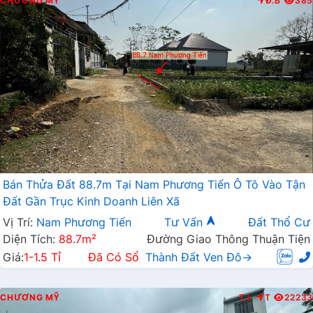
CHƯƠNG MỸ
Đ.B
385
Bán Thửa Đất 88.7m Tại Nam Phương Tiến Ô Tô Vào Tận
Đất Gần Trục Kinh Doanh Liên Xã
Vị Trí:
Nam Phương Tiến
Tư Vấn
Đất Thổ Cư
Diện Tích:
88.7m²
Đường Giao Thông Thuận Tiện
Giá:
1-1.5 Tỉ
Đã Có Sổ
Thành Đất Ven Đô→
CHƯƠNG MỸ
T.L
T
22233