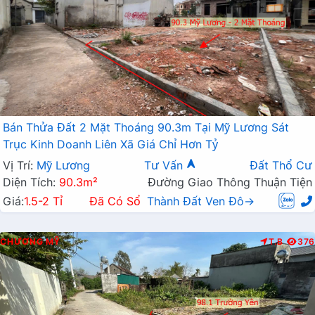
Bán Thửa Đất 2 Mặt Thoáng 90.3m Tại Mỹ Lương Sát
Trục Kinh Doanh Liên Xã Giá Chỉ Hơn Tỷ
Vị Trí:
Mỹ Lương
Tư Vấn
Đất Thổ Cư
Diện Tích:
90.3m²
Đường Giao Thông Thuận Tiện
Giá:
1.5-2 Tỉ
Đã Có Sổ
Thành Đất Ven Đô→
CHƯƠNG MỸ
T.B
376