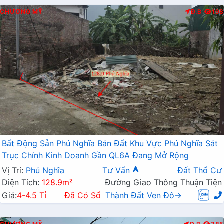
CHƯƠNG MỸ
Đ.B
198
Bất Động Sản Phú Nghĩa Bán Đất Khu Vực Phú Nghĩa Sát
Trục Chính Kinh Doanh Gần QL6A Đang Mở Rộng
Vị Trí:
Phú Nghĩa
Tư Vấn
Đất Thổ Cư
Diện Tích:
128.9m²
Đường Giao Thông Thuận Tiện
Giá:
4-4.5 Tỉ
Đã Có Sổ
Thành Đất Ven Đô→