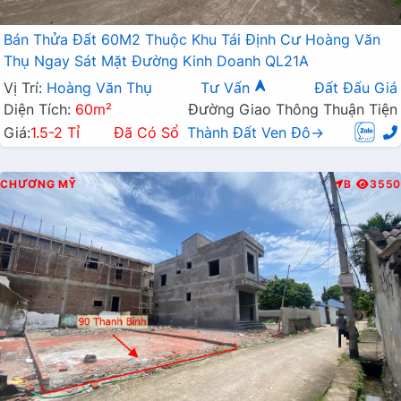
Bán Thửa Đất 60M2 Thuộc Khu Tái Định Cư Hoàng Văn
Thụ Ngay Sát Mặt Đường Kinh Doanh QL21A
Vị Trí:
Hoàng Văn Thụ
Tư Vấn
Đất Đấu Giá
Diện Tích:
60m²
Đường Giao Thông Thuận Tiện
Giá:
1.5-2 Tỉ
Đã Có Sổ
Thành Đất Ven Đô→
CHƯƠNG MỸ
B
3550