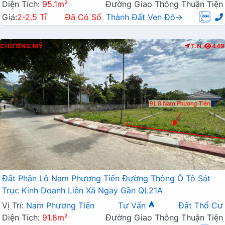
Diện Tích:
95.1m²
Đường Giao Thông Thuận Tiện
Giá:
2-2.5 Tỉ
Đã Có Sổ
Thành Đất Ven Đô→
CHƯƠNG MỸ
T.N
449
Đất Phân Lô Nam Phương Tiến Đường Thông Ô Tô Sát
Trục Kinh Doanh Liên Xã Ngay Gần QL21A
Vị Trí:
Nam Phương Tiến
Tư Vấn
Đất Thổ Cư
Diện Tích:
91.8m²
Đường Giao Thông Thuận Tiện