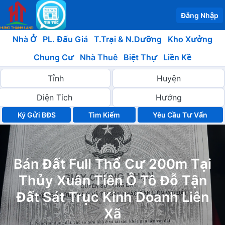
Đăng Nhập
Nhà Ở
PL. Đấu Giá
T.Trại & N.Dưỡng
Kho Xưởng
Chung Cư
Nhà Thuê
Biệt Thự
Liền Kề
Ký Gửi BĐS
Yêu Cầu Tư Vấn
Bán Đất Full Thổ Cư 200m Tại
Thủy Xuân Tiên Ô Tô Đỗ Tận
Đất Sát Trục Kinh Doanh Liên
Xã