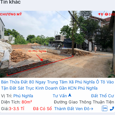
Tin khác
CHƯƠNG MỸ
Đ
342
Bán Thửa Đất 80 Ngay Trung Tâm Xã Phú Nghĩa Ô Tô Vào
Tận Đất Sát Trục Kinh Doanh Gần KCN Phú Nghĩa
Vị Trí:
Phú Nghĩa
Tư Vấn
Đất Thổ Cư
Diện Tích:
80m²
Đường Giao Thông Thuận Tiện
Giá:
3-3.5 Tỉ
Đã Có Sổ
Thành Đất Ven Đô→