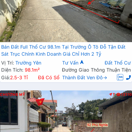
Bán Đất Full Thổ Cư 98.1m Tại Trường Ô Tô Đỗ Tận Đất
Sát Trục Chính Kinh Doanh Giá Chỉ Hơn 2 Tỷ
Vị Trí:
Trường Yên
Tư Vấn
Đất Thổ Cư
Diện Tích:
98.1m²
Đường Giao Thông Thuận Tiện
Giá:
2.5-3 Tỉ
Đã Có Sổ
Thành Đất Ven Đô→
CHƯƠNG MỸ
T
13110