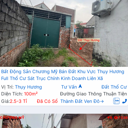
Bất Động Sản Chương Mỹ Bán Đất Khu Vực Thụy Hương
Full Thổ Cư Sát Trục Chính Kinh Doanh Liên Xã
Vị Trí:
Thụy Hương
Tư Vấn
Đất Thổ Cư
Diện Tích:
100m²
Đường Giao Thông Thuận Tiện
Giá:
2.5-3 Tỉ
Đã Có Sổ
Thành Đất Ven Đô→
CHƯƠNG MỸ
B
7036