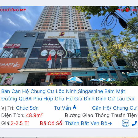
CHƯƠNG MỸ
Đ
386
Bán Căn Hộ Chung Cư Lộc Ninh Singashine Bám Mặt
Đường QL6A Phù Hợp Cho Hộ Gia Đình Định Cư Lâu Dài
Vị Trí:
Chúc Sơn
Tư Vấn
Căn Hộ/ Chung Cư
Diện Tích:
48.9m²
Đường Giao Thông Thuận Tiện
Giá:
2-2.5 Tỉ
Đã Có Sổ
Thành Đất Ven Đô→