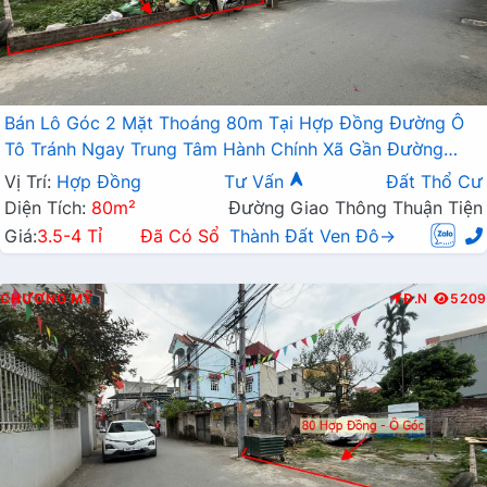
Bán Lô Góc 2 Mặt Thoáng 80m Tại Hợp Đồng Đường Ô
Tô Tránh Ngay Trung Tâm Hành Chính Xã Gần Đường
TL419
Vị Trí:
Hợp Đồng
Tư Vấn
Đất Thổ Cư
Diện Tích:
80m²
Đường Giao Thông Thuận Tiện
Giá:
3.5-4 Tỉ
Đã Có Sổ
Thành Đất Ven Đô→
CHƯƠNG MỸ
Đ.N
5209