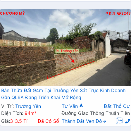
CHƯƠNG MỸ
Đ.N
2248
Bán Thửa Đất 94m Tại Trường Yên Sát Trục Kinh Doanh
Gần QL6A Đang Triển Khai Mở Rộng
Vị Trí:
Trường Yên
Tư Vấn
Đất Thổ Cư
Diện Tích:
94m²
Đường Giao Thông Thuận Tiện
Giá:
3-3.5 Tỉ
Đã Có Sổ
Thành Đất Ven Đô→