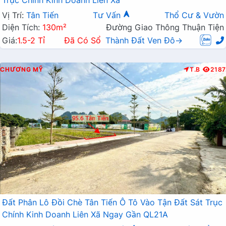
Vị Trí:
Tân Tiến
Tư Vấn
Thổ Cư & Vườn
Diện Tích:
130m²
Đường Giao Thông Thuận Tiện
Giá:
1.5-2 Tỉ
Đã Có Sổ
Thành Đất Ven Đô→
CHƯƠNG MỸ
T.B
2187
Đất Phân Lô Đồi Chè Tân Tiến Ô Tô Vào Tận Đất Sát Trục
Chính Kinh Doanh Liên Xã Ngay Gần QL21A