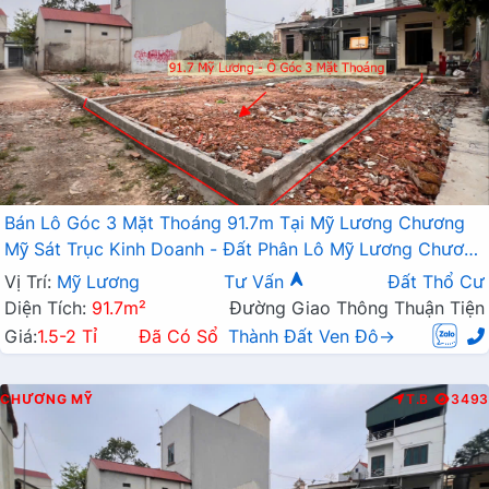
Bán Lô Góc 3 Mặt Thoáng 91.7m Tại Mỹ Lương Chương
Mỹ Sát Trục Kinh Doanh - Đất Phân Lô Mỹ Lương Chương
Mỹ
Vị Trí:
Mỹ Lương
Tư Vấn
Đất Thổ Cư
Diện Tích:
91.7m²
Đường Giao Thông Thuận Tiện
Giá:
1.5-2 Tỉ
Đã Có Sổ
Thành Đất Ven Đô→
CHƯƠNG MỸ
T.B
3493