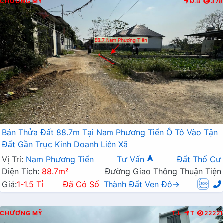
CHƯƠNG MỸ
Đ.B
378
Bán Thửa Đất 88.7m Tại Nam Phương Tiến Ô Tô Vào Tận
Đất Gần Trục Kinh Doanh Liên Xã
Vị Trí:
Nam Phương Tiến
Tư Vấn
Đất Thổ Cư
Diện Tích:
88.7m²
Đường Giao Thông Thuận Tiện
Giá:
1-1.5 Tỉ
Đã Có Sổ
Thành Đất Ven Đô→
CHƯƠNG MỸ
T.L
T
22221