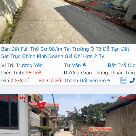
Bán Đất Full Thổ Cư 98.1m Tại Trường Ô Tô Đỗ Tận Đất
Sát Trục Chính Kinh Doanh Giá Chỉ Hơn 2 Tỷ
Vị Trí:
Trường Yên
Tư Vấn
Đất Thổ Cư
Diện Tích:
98.1m²
Đường Giao Thông Thuận Tiện
Giá:
2.5-3 Tỉ
Đã Có Sổ
Thành Đất Ven Đô→
CHƯƠNG MỸ
T
13096