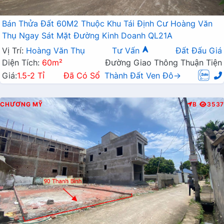
Bán Thửa Đất 60M2 Thuộc Khu Tái Định Cư Hoàng Văn
Thụ Ngay Sát Mặt Đường Kinh Doanh QL21A
Vị Trí:
Hoàng Văn Thụ
Tư Vấn
Đất Đấu Giá
Diện Tích:
60m²
Đường Giao Thông Thuận Tiện
Giá:
1.5-2 Tỉ
Đã Có Sổ
Thành Đất Ven Đô→
CHƯƠNG MỸ
B
3537