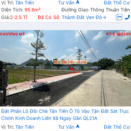
Vị Trí:
Tân Tiến
Tư Vấn
Đất Thổ Cư
Diện Tích:
95.6m²
Đường Giao Thông Thuận Tiện
Giá:
2-2.5 Tỉ
Đã Có Sổ
Thành Đất Ven Đô→
CHƯƠNG MỸ
T.B
2589
Đất Phân Lô Đồi Chè Tân Tiến Ô Tô Vào Tận Đất Sát Trục
Chính Kinh Doanh Liên Xã Ngay Gần QL21A
Vị Trí:
Tân Tiến
Tư Vấn
Đất Thổ Cư