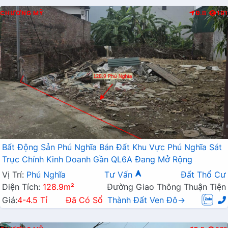
CHƯƠNG MỸ
Đ.B
191
Bất Động Sản Phú Nghĩa Bán Đất Khu Vực Phú Nghĩa Sát
Trục Chính Kinh Doanh Gần QL6A Đang Mở Rộng
Vị Trí:
Phú Nghĩa
Tư Vấn
Đất Thổ Cư
Diện Tích:
128.9m²
Đường Giao Thông Thuận Tiện
Giá:
4-4.5 Tỉ
Đã Có Sổ
Thành Đất Ven Đô→