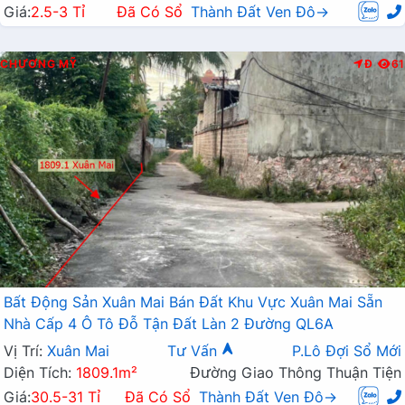
Giá:
2.5-3 Tỉ
Đã Có Sổ
Thành Đất Ven Đô→
CHƯƠNG MỸ
Đ
61
Bất Động Sản Xuân Mai Bán Đất Khu Vực Xuân Mai Sẵn
Nhà Cấp 4 Ô Tô Đỗ Tận Đất Làn 2 Đường QL6A
Vị Trí:
Xuân Mai
Tư Vấn
P.Lô Đợi Sổ Mới
Diện Tích:
1809.1m²
Đường Giao Thông Thuận Tiện
Giá:
30.5-31 Tỉ
Đã Có Sổ
Thành Đất Ven Đô→