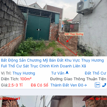
Bất Động Sản Chương Mỹ Bán Đất Khu Vực Thụy Hương
Full Thổ Cư Sát Trục Chính Kinh Doanh Liên Xã
Vị Trí:
Thụy Hương
Tư Vấn
Đất Thổ Cư
Diện Tích:
100m²
Đường Giao Thông Thuận Tiện
Giá:
2.5-3 Tỉ
Đã Có Sổ
Thành Đất Ven Đô→
CHƯƠNG MỸ
B
7028