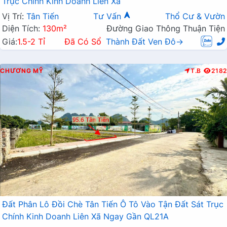
Trục Chính Kinh Doanh Liên Xã
Vị Trí:
Tân Tiến
Tư Vấn
Thổ Cư & Vườn
Diện Tích:
130m²
Đường Giao Thông Thuận Tiện
Giá:
1.5-2 Tỉ
Đã Có Sổ
Thành Đất Ven Đô→
CHƯƠNG MỸ
T.B
2182
Đất Phân Lô Đồi Chè Tân Tiến Ô Tô Vào Tận Đất Sát Trục
Chính Kinh Doanh Liên Xã Ngay Gần QL21A