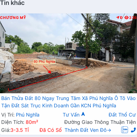
Tin khác
CHƯƠNG MỸ
Đ
336
Bán Thửa Đất 80 Ngay Trung Tâm Xã Phú Nghĩa Ô Tô Vào
Tận Đất Sát Trục Kinh Doanh Gần KCN Phú Nghĩa
Vị Trí:
Phú Nghĩa
Tư Vấn
Đất Thổ Cư
Diện Tích:
80m²
Đường Giao Thông Thuận Tiện
Giá:
3-3.5 Tỉ
Đã Có Sổ
Thành Đất Ven Đô→