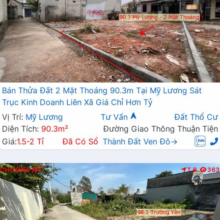
Bán Thửa Đất 2 Mặt Thoáng 90.3m Tại Mỹ Lương Sát
Trục Kinh Doanh Liên Xã Giá Chỉ Hơn Tỷ
Vị Trí:
Mỹ Lương
Tư Vấn
Đất Thổ Cư
Diện Tích:
90.3m²
Đường Giao Thông Thuận Tiện
Giá:
1.5-2 Tỉ
Đã Có Sổ
Thành Đất Ven Đô→
CHƯƠNG MỸ
T.B
363