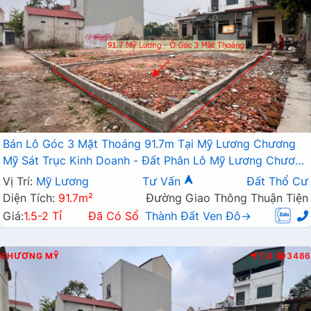
Bán Lô Góc 3 Mặt Thoáng 91.7m Tại Mỹ Lương Chương
Mỹ Sát Trục Kinh Doanh - Đất Phân Lô Mỹ Lương Chương
Mỹ
Vị Trí:
Mỹ Lương
Tư Vấn
Đất Thổ Cư
Diện Tích:
91.7m²
Đường Giao Thông Thuận Tiện
Giá:
1.5-2 Tỉ
Đã Có Sổ
Thành Đất Ven Đô→
CHƯƠNG MỸ
T.B
3486