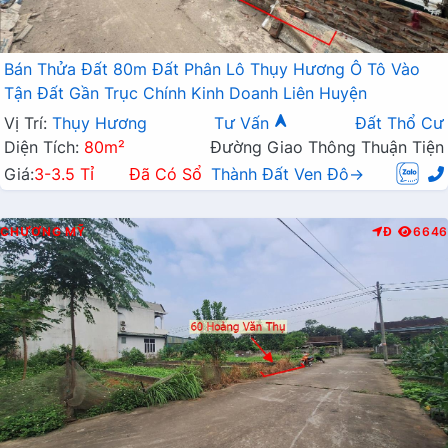
Bán Thửa Đất 80m Đất Phân Lô Thụy Hương Ô Tô Vào
Tận Đất Gần Trục Chính Kinh Doanh Liên Huyện
Vị Trí:
Thụy Hương
Tư Vấn
Đất Thổ Cư
Diện Tích:
80m²
Đường Giao Thông Thuận Tiện
Giá:
3-3.5 Tỉ
Đã Có Sổ
Thành Đất Ven Đô→
CHƯƠNG MỸ
Đ
6646