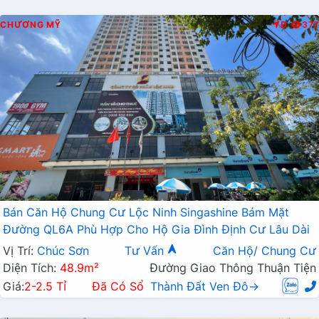
CHƯƠNG MỸ
Đ
377
Bán Căn Hộ Chung Cư Lộc Ninh Singashine Bám Mặt
Đường QL6A Phù Hợp Cho Hộ Gia Đình Định Cư Lâu Dài
Vị Trí:
Chúc Sơn
Tư Vấn
Căn Hộ/ Chung Cư
Diện Tích:
48.9m²
Đường Giao Thông Thuận Tiện
Giá:
2-2.5 Tỉ
Đã Có Sổ
Thành Đất Ven Đô→