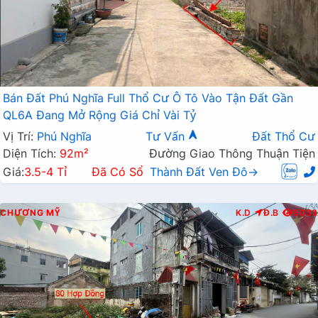
Bán Đất Phú Nghĩa Full Thổ Cư Ô Tô Vào Tận Đất Gần
QL6A Đang Mở Rộng Giá Chỉ Vài Tỷ
Vị Trí:
Phú Nghĩa
Tư Vấn
Đất Thổ Cư
Diện Tích:
92m²
Đường Giao Thông Thuận Tiện
Giá:
3.5-4 Tỉ
Đã Có Sổ
Thành Đất Ven Đô→
CHƯƠNG MỸ
K.D
Đ.B
5033