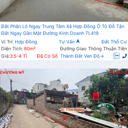
Đất Phân Lô Ngay Trung Tâm Xã Hợp Đồng Ô Tô Đỗ Tận
Đất Ngay Gần Mặt Đường Kinh Doanh TL419
Vị Trí:
Hợp Đồng
Tư Vấn
Đất Thổ Cư
Diện Tích:
80m²
Đường Giao Thông Thuận Tiện
Giá:
3.5-4 Tỉ
Đã Có Sổ
Thành Đất Ven Đô→
CHƯƠNG MỸ
Đ
675