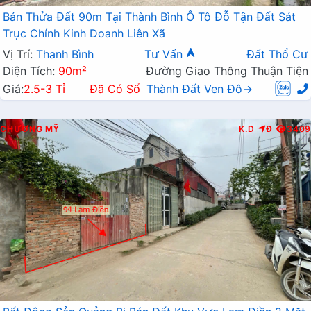
Bán Thửa Đất 90m Tại Thành Bình Ô Tô Đỗ Tận Đất Sát
Trục Chính Kinh Doanh Liên Xã
Vị Trí:
Thanh Bình
Tư Vấn
Đất Thổ Cư
Diện Tích:
90m²
Đường Giao Thông Thuận Tiện
Giá:
2.5-3 Tỉ
Đã Có Sổ
Thành Đất Ven Đô→
CHƯƠNG MỸ
K.D
Đ
3409