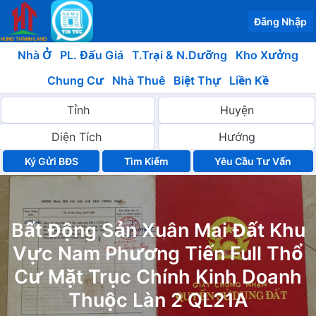
Đăng Nhập
Nhà Ở
PL. Đấu Giá
T.Trại & N.Dưỡng
Kho Xưởng
Chung Cư
Nhà Thuê
Biệt Thự
Liền Kề
Ký Gửi BĐS
Yêu Cầu Tư Vấn
Bất Động Sản Xuân Mai Đất Khu
Vực Nam Phương Tiến Full Thổ
Cư Mặt Trục Chính Kinh Doanh
Thuộc Làn 2 QL21A