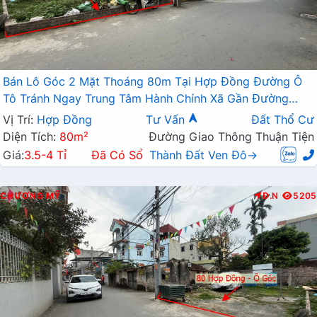
Bán Lô Góc 2 Mặt Thoáng 80m Tại Hợp Đồng Đường Ô
Tô Tránh Ngay Trung Tâm Hành Chính Xã Gần Đường
TL419
Vị Trí:
Hợp Đồng
Tư Vấn
Đất Thổ Cư
Diện Tích:
80m²
Đường Giao Thông Thuận Tiện
Giá:
3.5-4 Tỉ
Đã Có Sổ
Thành Đất Ven Đô→
CHƯƠNG MỸ
Đ.N
5205