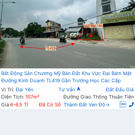
Bất Động Sản Chương Mỹ Bán Đất Khu Vực Đại Bám Mặt
Đường Kinh Doanh TL419 Gần Trường Học Các Cấp
Vị Trí:
Đại Yên
Tư Vấn
Đất Đấu Giá
Diện Tích:
107m²
Đường Giao Thông Thuận Tiện
Giá:
6-6.5 Tỉ
Đã Có Sổ
Thành Đất Ven Đô→