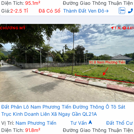
Diện Tích:
95.1m²
Đường Giao Thông Thuận Tiện
Giá:
2-2.5 Tỉ
Đã Có Sổ
Thành Đất Ven Đô→
CHƯƠNG MỸ
T.N
441
Đất Phân Lô Nam Phương Tiến Đường Thông Ô Tô Sát
Trục Kinh Doanh Liên Xã Ngay Gần QL21A
Vị Trí:
Nam Phương Tiến
Tư Vấn
Đất Thổ Cư
Diện Tích:
91.8m²
Đường Giao Thông Thuận Tiện