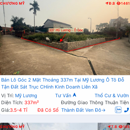
CHƯƠNG MỸ
Đ.B
1461
Bán Lô Góc 2 Mặt Thoáng 337m Tại Mỹ Lương Ô Tô Đỗ
Tận Đất Sát Trục CHính Kinh Doanh Liên Xã
Vị Trí:
Mỹ Lương
Tư Vấn
Thổ Cư & Vườn
Diện Tích:
337m²
Đường Giao Thông Thuận Tiện
Giá:
3.5-4 Tỉ
Đã Có Sổ
Thành Đất Ven Đô→
CHƯƠNG MỸ
T.B
165