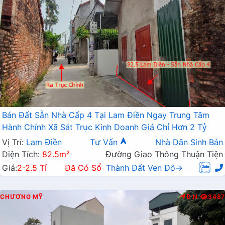
Bán Đất Sẵn Nhà Cấp 4 Tại Lam Điền Ngay Trung Tâm
Hành Chính Xã Sát Trục Kinh Doanh Giá Chỉ Hơn 2 Tỷ
Vị Trí:
Lam Điền
Tư Vấn
Nhà Dân Sinh Bán
Diện Tích:
82.5m²
Đường Giao Thông Thuận Tiện
Giá:
2-2.5 Tỉ
Đã Có Sổ
Thành Đất Ven Đô→
CHƯƠNG MỸ
Đ.N
3487