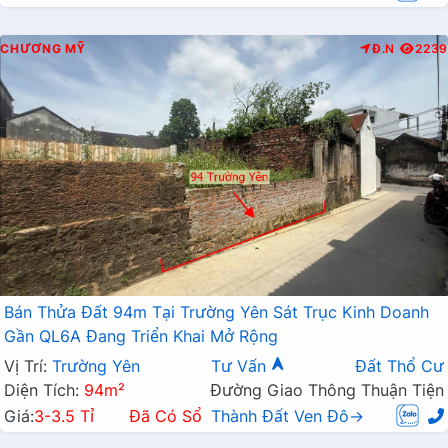
CHƯƠNG MỸ
Đ.N
2239
Bán Thửa Đất 94m Tại Trường Yên Sát Trục Kinh Doanh
Gần QL6A Đang Triển Khai Mở Rộng
Vị Trí:
Trường Yên
Tư Vấn
Đất Thổ Cư
Diện Tích:
94m²
Đường Giao Thông Thuận Tiện
Giá:
3-3.5 Tỉ
Đã Có Sổ
Thành Đất Ven Đô→