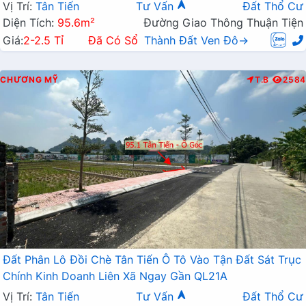
Vị Trí:
Tân Tiến
Tư Vấn
Đất Thổ Cư
Diện Tích:
95.6m²
Đường Giao Thông Thuận Tiện
Giá:
2-2.5 Tỉ
Đã Có Sổ
Thành Đất Ven Đô→
CHƯƠNG MỸ
T.B
2584
Đất Phân Lô Đồi Chè Tân Tiến Ô Tô Vào Tận Đất Sát Trục
Chính Kinh Doanh Liên Xã Ngay Gần QL21A
Vị Trí:
Tân Tiến
Tư Vấn
Đất Thổ Cư