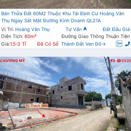
Bán Thửa Đất 60M2 Thuộc Khu Tái Định Cư Hoàng Văn
Thụ Ngay Sát Mặt Đường Kinh Doanh QL21A
Vị Trí:
Hoàng Văn Thụ
Tư Vấn
Đất Đấu Giá
Diện Tích:
60m²
Đường Giao Thông Thuận Tiện
Giá:
1.5-2 Tỉ
Đã Có Sổ
Thành Đất Ven Đô→
CHƯƠNG MỸ
B
3522