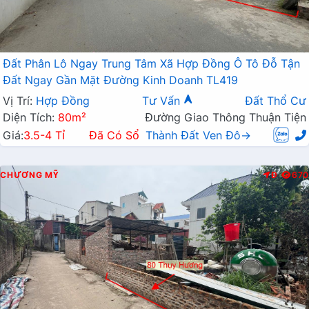
Đất Phân Lô Ngay Trung Tâm Xã Hợp Đồng Ô Tô Đỗ Tận
Đất Ngay Gần Mặt Đường Kinh Doanh TL419
Vị Trí:
Hợp Đồng
Tư Vấn
Đất Thổ Cư
Diện Tích:
80m²
Đường Giao Thông Thuận Tiện
Giá:
3.5-4 Tỉ
Đã Có Sổ
Thành Đất Ven Đô→
CHƯƠNG MỸ
Đ
670