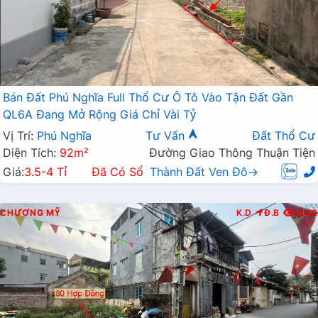
Bán Đất Phú Nghĩa Full Thổ Cư Ô Tô Vào Tận Đất Gần
QL6A Đang Mở Rộng Giá Chỉ Vài Tỷ
Vị Trí:
Phú Nghĩa
Tư Vấn
Đất Thổ Cư
Diện Tích:
92m²
Đường Giao Thông Thuận Tiện
Giá:
3.5-4 Tỉ
Đã Có Sổ
Thành Đất Ven Đô→
CHƯƠNG MỸ
K.D
Đ.B
5028