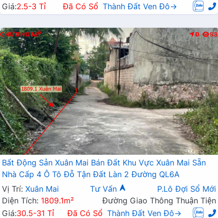
Giá:
2.5-3 Tỉ
Đã Có Sổ
Thành Đất Ven Đô→
CHƯƠNG MỸ
Đ
53
Bất Động Sản Xuân Mai Bán Đất Khu Vực Xuân Mai Sẵn
Nhà Cấp 4 Ô Tô Đỗ Tận Đất Làn 2 Đường QL6A
Vị Trí:
Xuân Mai
Tư Vấn
P.Lô Đợi Sổ Mới
Diện Tích:
1809.1m²
Đường Giao Thông Thuận Tiện
Giá:
30.5-31 Tỉ
Đã Có Sổ
Thành Đất Ven Đô→