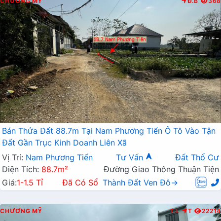
CHƯƠNG MỸ
Đ.B
368
Bán Thửa Đất 88.7m Tại Nam Phương Tiến Ô Tô Vào Tận
Đất Gần Trục Kinh Doanh Liên Xã
Vị Trí:
Nam Phương Tiến
Tư Vấn
Đất Thổ Cư
Diện Tích:
88.7m²
Đường Giao Thông Thuận Tiện
Giá:
1-1.5 Tỉ
Đã Có Sổ
Thành Đất Ven Đô→
CHƯƠNG MỸ
T.L
T
22214