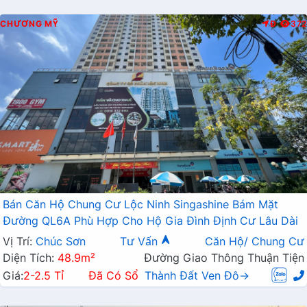
CHƯƠNG MỸ
Đ
372
Bán Căn Hộ Chung Cư Lộc Ninh Singashine Bám Mặt
Đường QL6A Phù Hợp Cho Hộ Gia Đình Định Cư Lâu Dài
Vị Trí:
Chúc Sơn
Tư Vấn
Căn Hộ/ Chung Cư
Diện Tích:
48.9m²
Đường Giao Thông Thuận Tiện
Giá:
2-2.5 Tỉ
Đã Có Sổ
Thành Đất Ven Đô→