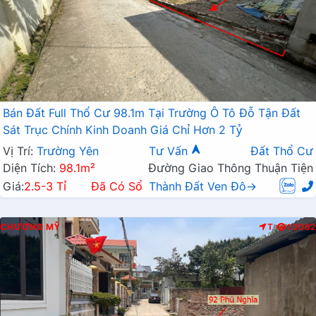
Bán Đất Full Thổ Cư 98.1m Tại Trường Ô Tô Đỗ Tận Đất
Sát Trục Chính Kinh Doanh Giá Chỉ Hơn 2 Tỷ
Vị Trí:
Trường Yên
Tư Vấn
Đất Thổ Cư
Diện Tích:
98.1m²
Đường Giao Thông Thuận Tiện
Giá:
2.5-3 Tỉ
Đã Có Sổ
Thành Đất Ven Đô→
CHƯƠNG MỸ
T
13082