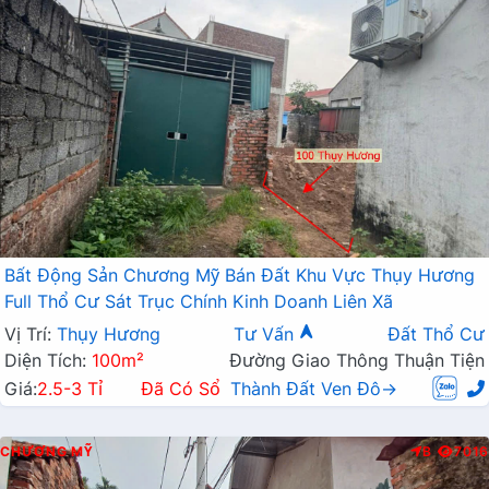
Bất Động Sản Chương Mỹ Bán Đất Khu Vực Thụy Hương
Full Thổ Cư Sát Trục Chính Kinh Doanh Liên Xã
Vị Trí:
Thụy Hương
Tư Vấn
Đất Thổ Cư
Diện Tích:
100m²
Đường Giao Thông Thuận Tiện
Giá:
2.5-3 Tỉ
Đã Có Sổ
Thành Đất Ven Đô→
CHƯƠNG MỸ
B
7016