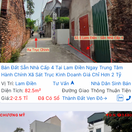
Bán Đất Sẵn Nhà Cấp 4 Tại Lam Điền Ngay Trung Tâm
Hành Chính Xã Sát Trục Kinh Doanh Giá Chỉ Hơn 2 Tỷ
Vị Trí:
Lam Điền
Tư Vấn
Nhà Dân Sinh Bán
Diện Tích:
82.5m²
Đường Giao Thông Thuận Tiện
Giá:
2-2.5 Tỉ
Đã Có Sổ
Thành Đất Ven Đô→
CHƯƠNG MỸ
Đ.N
3480