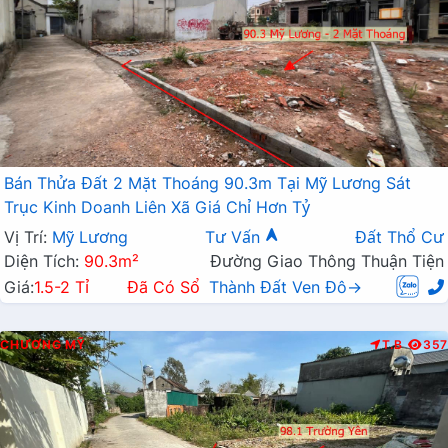
Bán Thửa Đất 2 Mặt Thoáng 90.3m Tại Mỹ Lương Sát
Trục Kinh Doanh Liên Xã Giá Chỉ Hơn Tỷ
Vị Trí:
Mỹ Lương
Tư Vấn
Đất Thổ Cư
Diện Tích:
90.3m²
Đường Giao Thông Thuận Tiện
Giá:
1.5-2 Tỉ
Đã Có Sổ
Thành Đất Ven Đô→
CHƯƠNG MỸ
T.B
357