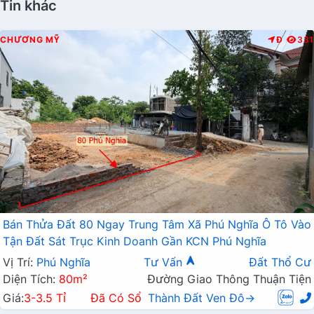
Tin khác
CHƯƠNG MỸ
Đ
331
Bán Thửa Đất 80 Ngay Trung Tâm Xã Phú Nghĩa Ô Tô Vào
Tận Đất Sát Trục Kinh Doanh Gần KCN Phú Nghĩa
Vị Trí:
Phú Nghĩa
Tư Vấn
Đất Thổ Cư
Diện Tích:
80m²
Đường Giao Thông Thuận Tiện
Giá:
3-3.5 Tỉ
Đã Có Sổ
Thành Đất Ven Đô→