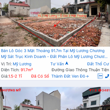
Bán Lô Góc 3 Mặt Thoáng 91.7m Tại Mỹ Lương Chương
Mỹ Sát Trục Kinh Doanh - Đất Phân Lô Mỹ Lương Chương
Mỹ
Vị Trí:
Mỹ Lương
Tư Vấn
Đất Thổ Cư
Diện Tích:
91.7m²
Đường Giao Thông Thuận Tiện
Giá:
1.5-2 Tỉ
Đã Có Sổ
Thành Đất Ven Đô→
CHƯƠNG MỸ
T.B
3481