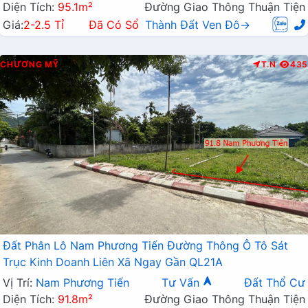
Diện Tích:
95.1m²
Đường Giao Thông Thuận Tiện
Giá:
2-2.5 Tỉ
Đã Có Sổ
Thành Đất Ven Đô→
CHƯƠNG MỸ
T.N
435
Đất Phân Lô Nam Phương Tiến Đường Thông Ô Tô Sát
Trục Kinh Doanh Liên Xã Ngay Gần QL21A
Vị Trí:
Nam Phương Tiến
Tư Vấn
Đất Thổ Cư
Diện Tích:
91.8m²
Đường Giao Thông Thuận Tiện