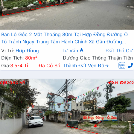
Bán Lô Góc 2 Mặt Thoáng 80m Tại Hợp Đồng Đường Ô
Tô Tránh Ngay Trung Tâm Hành Chính Xã Gần Đường
TL419
Vị Trí:
Hợp Đồng
Tư Vấn
Đất Thổ Cư
Diện Tích:
80m²
Đường Giao Thông Thuận Tiện
Giá:
3.5-4 Tỉ
Đã Có Sổ
Thành Đất Ven Đô→
CHƯƠNG MỸ
Đ.N
5202