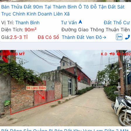
Bán Thửa Đất 90m Tại Thành Bình Ô Tô Đỗ Tận Đất Sát
Trục Chính Kinh Doanh Liên Xã
Vị Trí:
Thanh Bình
Tư Vấn
Đất Thổ Cư
Diện Tích:
90m²
Đường Giao Thông Thuận Tiện
Giá:
2.5-3 Tỉ
Đã Có Sổ
Thành Đất Ven Đô→
CHƯƠNG MỸ
K.D
Đ
3402