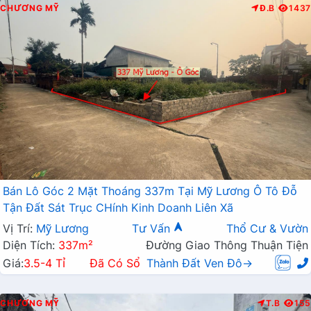
CHƯƠNG MỸ
Đ.B
1437
Bán Lô Góc 2 Mặt Thoáng 337m Tại Mỹ Lương Ô Tô Đỗ
Tận Đất Sát Trục CHính Kinh Doanh Liên Xã
Vị Trí:
Mỹ Lương
Tư Vấn
Thổ Cư & Vườn
Diện Tích:
337m²
Đường Giao Thông Thuận Tiện
Giá:
3.5-4 Tỉ
Đã Có Sổ
Thành Đất Ven Đô→
CHƯƠNG MỸ
T.B
155