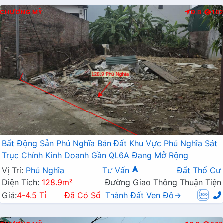
CHƯƠNG MỸ
Đ.B
182
Bất Động Sản Phú Nghĩa Bán Đất Khu Vực Phú Nghĩa Sát
Trục Chính Kinh Doanh Gần QL6A Đang Mở Rộng
Vị Trí:
Phú Nghĩa
Tư Vấn
Đất Thổ Cư
Diện Tích:
128.9m²
Đường Giao Thông Thuận Tiện
Giá:
4-4.5 Tỉ
Đã Có Sổ
Thành Đất Ven Đô→