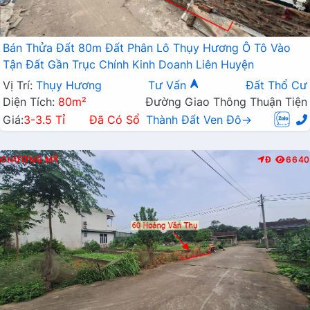
Bán Thửa Đất 80m Đất Phân Lô Thụy Hương Ô Tô Vào
Tận Đất Gần Trục Chính Kinh Doanh Liên Huyện
Vị Trí:
Thụy Hương
Tư Vấn
Đất Thổ Cư
Diện Tích:
80m²
Đường Giao Thông Thuận Tiện
Giá:
3-3.5 Tỉ
Đã Có Sổ
Thành Đất Ven Đô→
CHƯƠNG MỸ
Đ
6640