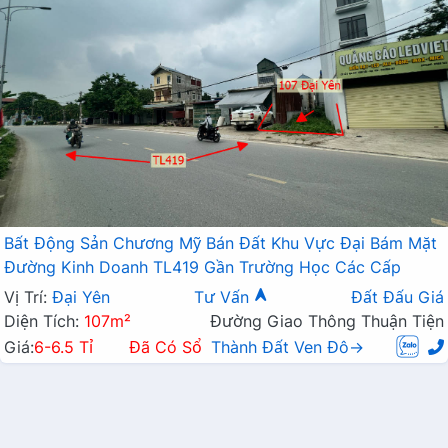
Bất Động Sản Chương Mỹ Bán Đất Khu Vực Đại Bám Mặt
Đường Kinh Doanh TL419 Gần Trường Học Các Cấp
Vị Trí:
Đại Yên
Tư Vấn
Đất Đấu Giá
Diện Tích:
107m²
Đường Giao Thông Thuận Tiện
Giá:
6-6.5 Tỉ
Đã Có Sổ
Thành Đất Ven Đô→