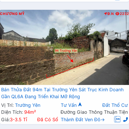
CHƯƠNG MỸ
Đ.N
2232
Bán Thửa Đất 94m Tại Trường Yên Sát Trục Kinh Doanh
Gần QL6A Đang Triển Khai Mở Rộng
Vị Trí:
Trường Yên
Tư Vấn
Đất Thổ Cư
Diện Tích:
94m²
Đường Giao Thông Thuận Tiện
Giá:
3-3.5 Tỉ
Đã Có Sổ
Thành Đất Ven Đô→