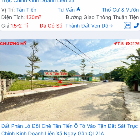
Trục Chính Kinh Doanh Liên Xã
Vị Trí:
Tân Tiến
Tư Vấn
Thổ Cư & Vườn
Diện Tích:
130m²
Đường Giao Thông Thuận Tiện
Giá:
1.5-2 Tỉ
Đã Có Sổ
Thành Đất Ven Đô→
CHƯƠNG MỸ
T.B
2176
Đất Phân Lô Đồi Chè Tân Tiến Ô Tô Vào Tận Đất Sát Trục
Chính Kinh Doanh Liên Xã Ngay Gần QL21A