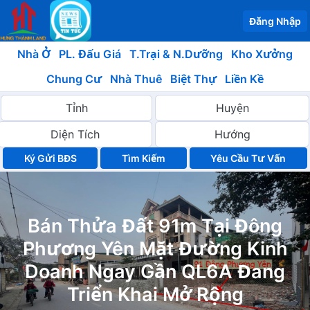
Đăng Nhập
Nhà Ở
PL. Đấu Giá
T.Trại & N.Dưỡng
Kho Xưởng
Chung Cư
Nhà Thuê
Biệt Thự
Liền Kề
Ký Gửi BĐS
Yêu Cầu Tư Vấn
Bán Thửa Đất 91m Tại Đông
Phương Yên Mặt Đường Kinh
Doanh Ngay Gần QL6A Đang
Triển Khai Mở Rộng