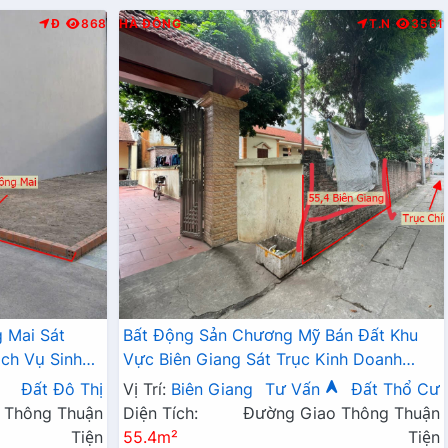
Đ
868
HÀ ĐÔNG
T.N
3561
 Mai Sát
Bất Động Sản Chương Mỹ Bán Đất Khu
ch Vụ Sinh
Vực Biên Giang Sát Trục Kinh Doanh
Ngay Gần QL6A, Cầu Mai Lĩnh Đang Mở
Đất Đô Thị
Vị Trí:
Biên Giang
Tư Vấn
Đất Thổ Cư
Rộng
 Thông Thuận
Diện Tích:
Đường Giao Thông Thuận
Tiện
55.4m²
Tiện