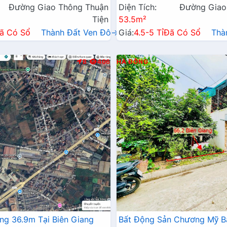
Đường Giao Thông Thuận
Diện Tích:
Đường Giao
Tiện
53.5m²
ã Có Sổ
Thành Đất Ven Đô→
Giá:
4.5-5 Tỉ
Đã Có Sổ
Thà
B
406
HÀ ĐÔNG
ng 36.9m Tại Biên Giang
Bất Động Sản Chương Mỹ B