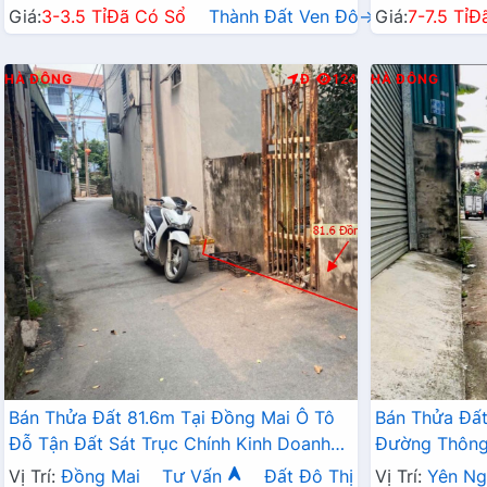
Giá:
3-3.5 Tỉ
Đã Có Sổ
Thành Đất Ven Đô→
Giá:
7-7.5 Tỉ
Đ
HÀ ĐÔNG
Đ
124
HÀ ĐÔNG
Bán Thửa Đất 81.6m Tại Đồng Mai Ô Tô
Bán Thửa Đất
Đỗ Tận Đất Sát Trục Chính Kinh Doanh
Đường Thông 
Ngay Gần Khu Dịch Vụ Sinh Thái
Doanh Gần QL
Vị Trí:
Đồng Mai
Tư Vấn
Đất Đô Thị
Vị Trí:
Yên Ng