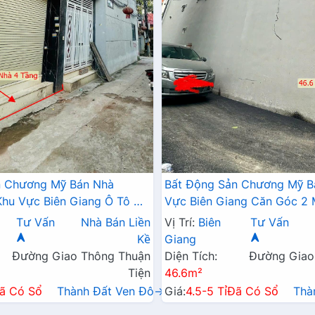
n Chương Mỹ Bán Nhà
Bất Động Sản Chương Mỹ B
hu Vực Biên Giang Ô Tô Đỗ
Vực Biên Giang Căn Góc 2
Trục Chính Kinh Doanh
Tô Đỗ Tận Cửa Gần Trục Ch
Tư Vấn
Nhà Bán Liền
Vị Trí:
Biên
Tư Vấn
Doanh
Kề
Giang
Đường Giao Thông Thuận
Diện Tích:
Đường Giao
Tiện
46.6m²
ã Có Sổ
Thành Đất Ven Đô→
Giá:
4.5-5 Tỉ
Đã Có Sổ
Thà