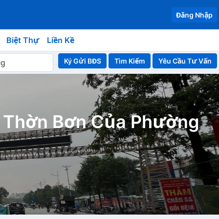
Đăng Nhập
Biệt Thự
Liền Kề
Ký Gửi BĐS
Yêu Cầu Tư Vấn
á Thờn Bơn Của Phường