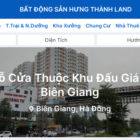
BẤT ĐỘNG SẢN HƯNG THÀNH LAND
á
T.Trại & N.Dưỡng
Kho Xưởng
Chung Cư
Nhà Thuê
Đỗ Cửa Thuộc Khu Đấu Gi
Biên Giang
Biên Giang, Hà Đông