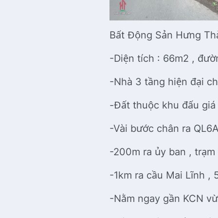
Bất Động Sản Hưng Thà
-Diện tích : 66m2 , đư
-Nhà 3 tầng hiện đại 
-Đất thuộc khu đấu gi
-Vài bước chân ra QL6
-200m ra ủy ban , trạm
-1km ra cầu Mai Lĩnh , 
-Nằm ngay gần KCN vừ