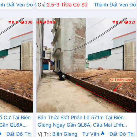
nh Đất Ven Đô→
Giá:
2.5-3 Tỉ
Đã Có Sổ
Thành Đất Ven Đ
Đ.N
336
HÀ ĐÔNG
Đ.N
321
ổ Cư Tại Biên
Bán Thửa Đất Phân Lô 57.1m Tại Biên
 Gần QL6A
Giang Ngay Gần QL6A, Cầu Mai Lĩnh
Đang Mở Rộng Giá Chỉ Vài Tỷ
Đất Đô Thị
Vị Trí:
Biên Giang
Tư Vấn
Đất Đô Thị