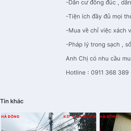
-Dân cư đông đúc , dân
-Tiện ích đầy đủ mọi th
-Mua về chỉ việc xách v
-Pháp lý trong sạch , 
Anh Chị có nhu cầu mu
Hotline : 0911 368 389
Tin khác
HÀ ĐÔNG
K.D
T.B
7616
HÀ ĐÔNG