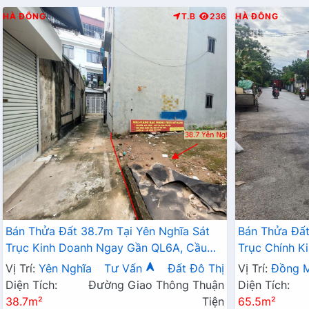
HÀ ĐÔNG
T.B
236
HÀ ĐÔNG
Bán Thửa Đất 38.7m Tại Yên Nghĩa Sát
Bán Thửa Đất
Trục Kinh Doanh Ngay Gần QL6A, Cầu
Trục Chính K
Mai Lĩnh Đang Mở Rộng
Sinh Thái Đồ
Vị Trí:
Yên Nghĩa
Tư Vấn
Đất Đô Thị
Vị Trí:
Đồng M
Diện Tích:
Đường Giao Thông Thuận
Diện Tích:
38.7m²
Tiện
65.5m²