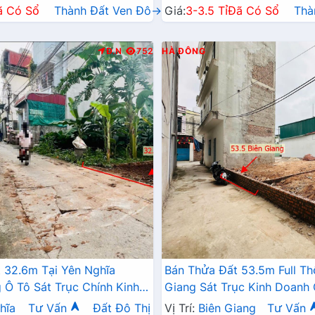
ã Có Sổ
Thành Đất Ven Đô→
Giá:
3-3.5 Tỉ
Đã Có Sổ
Thà
Đ.N
752
HÀ ĐÔNG
 32.6m Tại Yên Nghĩa
Bán Thửa Đất 53.5m Full Th
Ô Tô Sát Trục Chính Kinh
Giang Sát Trục Kinh Doanh
6A , Cầu Mai Lĩnh Mở Rộng
Đang Triển Khai Mở Rộng
hĩa
Tư Vấn
Đất Đô Thị
Vị Trí:
Biên Giang
Tư Vấn