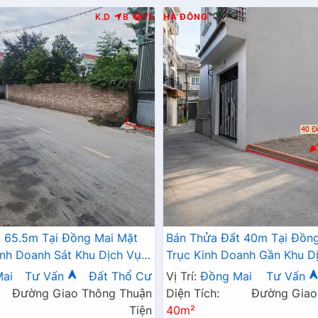
K.D
B
75
HÀ ĐÔNG
 65.5m Tại Đồng Mai Mặt
Bán Thửa Đất 40m Tại Đồng
inh Doanh Sát Khu Dịch Vụ
Trục Kinh Doanh Gần Khu Dị
ng Mai
Thái Đồng Mai
ai
Tư Vấn
Đất Thổ Cư
Vị Trí:
Đồng Mai
Tư Vấn
Đường Giao Thông Thuận
Diện Tích:
Đường Giao
Tiện
40m²