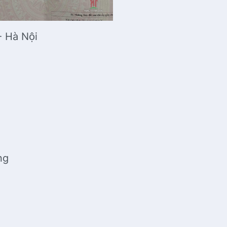
- Hà Nội
ang