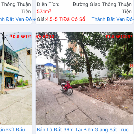
 Thông Thuận
Diện Tích:
Đường Giao Thông Thuận
Tiện
57.1m²
Tiện
nh Đất Ven Đô→
Giá:
4.5-5 Tỉ
Đã Có Sổ
Thành Đất Ven Đ
Đ.B
174
HÀ ĐÔNG
T.B
10697
án Đất Đấu
Bán Lô Đất 36m Tại Biên Giang Sát Trục