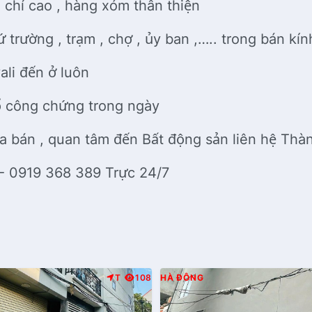
 chí cao , hàng xóm thân thiện
ứ trường , trạm , chợ , ủy ban ,….. trong bán kí
ali đến ở luôn
sổ công chứng trong ngày
a bán , quan tâm đến Bất động sản liên hệ Th
 - 0919 368 389 Trực 24/7
T
108
HÀ ĐÔNG