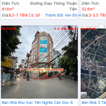
Diện Tích:
Đường Giao Thông Thuận
Diện Tích:
81.6m²
Tiện
32.6m²
Giá:
6.5-7 Tỉ
Đã Có Sổ
Thành Đất Ven Đô→
Giá:
3-3.5 Tỉ
Đ
HÀ ĐÔNG
K.D
Đ.N
67
HÀ ĐÔNG
Bán Nhà Khu Vực Yên Nghĩa Căn Góc 6
Bán Nhà 3 Tầ