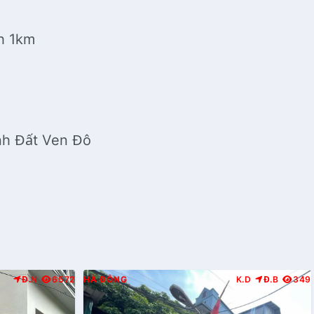
nh 1km
ành Đất Ven Đô
Đ.N
6572
HÀ ĐÔNG
K.D
Đ.B
349