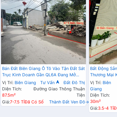
Bán Đất Biên Giang Ô Tô Vào Tận Đất Sát
Bất Động Sả
Trục Kinh Doanh Gần QL6A Đang Mở
Thương Mại K
Rộng
Tận Cửa Gần 
Vị Trí:
Biên Giang
Tư Vấn
Đất Đô Thị
Vị Trí:
Biên
Diện Tích:
Đường Giao Thông Thuận
Giang
87.5m²
Tiện
Diện Tích:
30m²
Giá:
7-7.5 Tỉ
Đã Có Sổ
Thành Đất Ven Đô→
Giá:
3.5-4 Tỉ
Đ