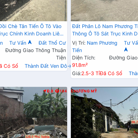
Đồi Chè Tân Tiến Ô Tô Vào
Đất Phân Lô Nam Phương T
Trục Chính Kinh Doanh Liên
Thông Ô Tô Sát Trục Kinh D
 QL21A
Ngay Gần QL21A
ến
Tư Vấn
Đất Thổ Cư
Vị Trí:
Nam Phương
Tư Vấ
Đường Giao Thông Thuận
Tiến
Tiện
Diện Tích:
Đường Giao
91.8m²
ã Có Sổ
Thành Đất Ven Đô→
Giá:
2.5-3 Tỉ
Đã Có Sổ
Thà
Đ.B
184
CHƯƠNG MỸ