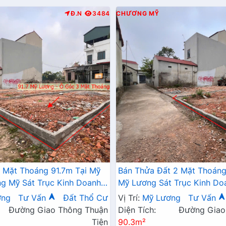
Đ.N
3484
CHƯƠNG MỸ
 Mặt Thoáng 91.7m Tại Mỹ
Bán Thửa Đất 2 Mặt Thoáng
 Mỹ Sát Trục Kinh Doanh -
Mỹ Lương Sát Trục Kinh Do
 Mỹ Lương Chương Mỹ
Giá Chỉ Hơn Tỷ
ơng
Tư Vấn
Đất Thổ Cư
Vị Trí:
Mỹ Lương
Tư Vấn
Đường Giao Thông Thuận
Diện Tích:
Đường Giao
Tiện
90.3m²