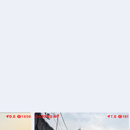
Đ.B
1459
CHƯƠNG MỸ
T.B
161