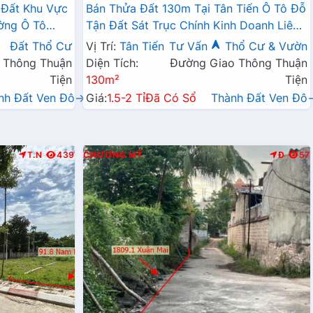
 Đất Khu Vực
Bán Thửa Đất 130m Tại Tân Tiến Ô Tô Đỗ
ờng Ô Tô
Tận Đất Sát Trục Chính Kinh Doanh Liên
Doanh Liên Xã
Xã
Đất Thổ Cư
Vị Trí:
Tân Tiến
Tư Vấn
Thổ Cư & Vườn
 Thông Thuận
Diện Tích:
Đường Giao Thông Thuận
Tiện
130m²
Tiện
nh Đất Ven Đô→
Giá:
1.5-2 Tỉ
Đã Có Sổ
Thành Đất Ven Đô
T.N
439
CHƯƠNG MỸ
Đ
57