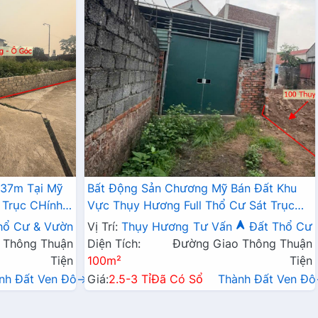
337m Tại Mỹ
Bất Động Sản Chương Mỹ Bán Đất Khu
 Trục CHính
Vực Thụy Hương Full Thổ Cư Sát Trục
Chính Kinh Doanh Liên Xã
hổ Cư & Vườn
Vị Trí:
Thụy Hương
Tư Vấn
Đất Thổ Cư
 Thông Thuận
Diện Tích:
Đường Giao Thông Thuận
Tiện
100m²
Tiện
nh Đất Ven Đô→
Giá:
2.5-3 Tỉ
Đã Có Sổ
Thành Đất Ven Đ