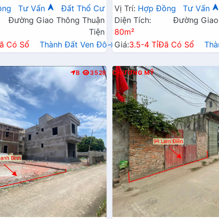
Xã Gần Đường TL419
Đường Kinh Doanh TL419
ồng
Tư Vấn
Đất Thổ Cư
Vị Trí:
Hợp Đồng
Tư Vấn
Đường Giao Thông Thuận
Diện Tích:
Đường Giao
Tiện
80m²
ã Có Sổ
Thành Đất Ven Đô→
Giá:
3.5-4 Tỉ
Đã Có Sổ
Thà
B
3528
CHƯƠNG MỸ