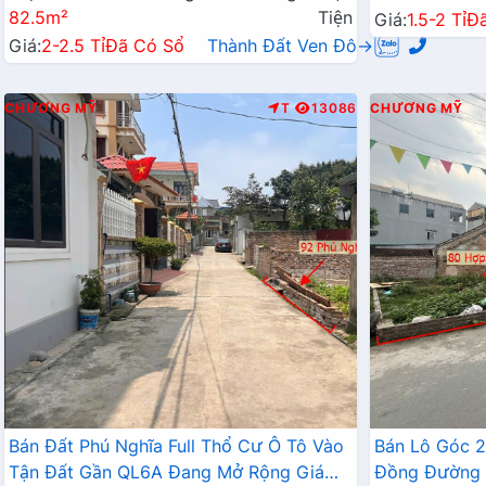
82.5m²
Tiện
Giá:
1.5-2 Tỉ
Đ
Giá:
2-2.5 Tỉ
Đã Có Sổ
Thành Đất Ven Đô→
CHƯƠNG MỸ
T
13086
CHƯƠNG MỸ
Bán Đất Phú Nghĩa Full Thổ Cư Ô Tô Vào
Bán Lô Góc 
Tận Đất Gần QL6A Đang Mở Rộng Giá
Đồng Đường 