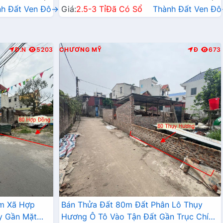
nh Đất Ven Đô→
Giá:
2.5-3 Tỉ
Đã Có Sổ
Thành Đất Ven Đ
Đ.N
5203
CHƯƠNG MỸ
Đ
673
âm Xã Hợp
Bán Thửa Đất 80m Đất Phân Lô Thụy
y Gần Mặt
Hương Ô Tô Vào Tận Đất Gần Trục Chính