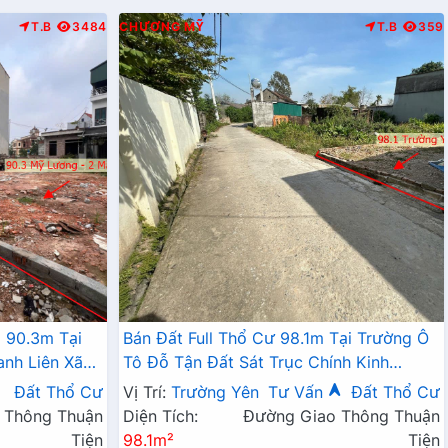
T.B
3484
CHƯƠNG MỸ
T.B
359
 90.3m Tại
Bán Đất Full Thổ Cư 98.1m Tại Trường Ô
anh Liên Xã
Tô Đỗ Tận Đất Sát Trục Chính Kinh
Doanh Giá Chỉ Hơn 2 Tỷ
Đất Thổ Cư
Vị Trí:
Trường Yên
Tư Vấn
Đất Thổ Cư
 Thông Thuận
Diện Tích:
Đường Giao Thông Thuận
Tiện
98.1m²
Tiện