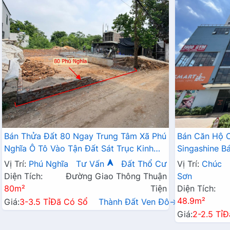
Bán Thửa Đất 80 Ngay Trung Tâm Xã Phú
Bán Căn Hộ 
Nghĩa Ô Tô Vào Tận Đất Sát Trục Kinh
Singashine 
Doanh Gần KCN Phú Nghĩa
Hợp Cho Hộ G
Vị Trí:
Phú Nghĩa
Tư Vấn
Đất Thổ Cư
Vị Trí:
Chúc
Diện Tích:
Đường Giao Thông Thuận
Sơn
80m²
Tiện
Diện Tích:
48.9m²
Giá:
3-3.5 Tỉ
Đã Có Sổ
Thành Đất Ven Đô→
Giá:
2-2.5 Tỉ
Đ