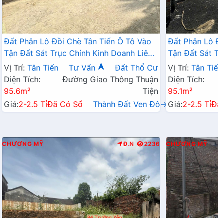
Đất Phân Lô Đồi Chè Tân Tiến Ô Tô Vào
Đất Phân Lô 
Tận Đất Sát Trục Chính Kinh Doanh Liên
Tận Đất Sát 
Xã Ngay Gần QL21A
Xã Ngay Gần
Vị Trí:
Tân Tiến
Tư Vấn
Đất Thổ Cư
Vị Trí:
Tân Ti
Diện Tích:
Đường Giao Thông Thuận
Diện Tích:
95.6m²
Tiện
95.1m²
Giá:
2-2.5 Tỉ
Đã Có Sổ
Thành Đất Ven Đô→
Giá:
2-2.5 Tỉ
Đ
CHƯƠNG MỸ
Đ.N
2236
CHƯƠNG MỸ