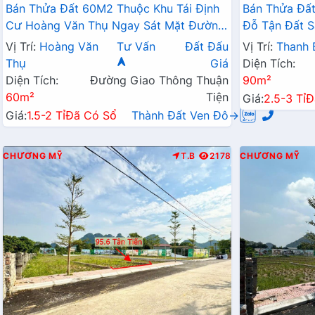
Bán Thửa Đất 60M2 Thuộc Khu Tái Định
Bán Thửa Đất
Cư Hoàng Văn Thụ Ngay Sát Mặt Đường
Đỗ Tận Đất S
Kinh Doanh QL21A
Liên Xã
Vị Trí:
Hoàng Văn
Tư Vấn
Đất Đấu
Vị Trí:
Thanh 
Thụ
Giá
Diện Tích:
Diện Tích:
Đường Giao Thông Thuận
90m²
60m²
Tiện
Giá:
2.5-3 Tỉ
Đ
Giá:
1.5-2 Tỉ
Đã Có Sổ
Thành Đất Ven Đô→
CHƯƠNG MỸ
T.B
2178
CHƯƠNG MỸ