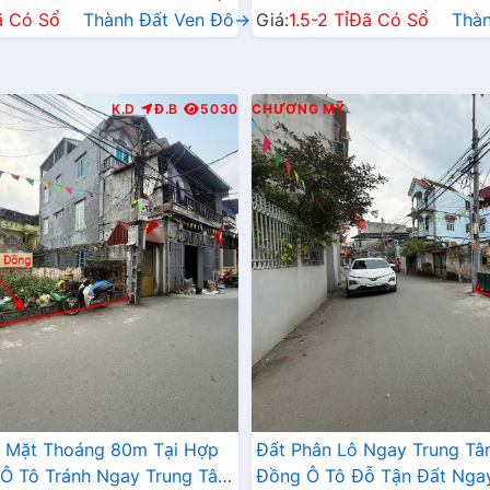
ã Có Sổ
Thành Đất Ven Đô→
Giá:
1.5-2 Tỉ
Đã Có Sổ
Thà
K.D
Đ.B
5030
CHƯƠNG MỸ
2 Mặt Thoáng 80m Tại Hợp
Đất Phân Lô Ngay Trung T
Ô Tô Tránh Ngay Trung Tâm
Đồng Ô Tô Đỗ Tận Đất Nga