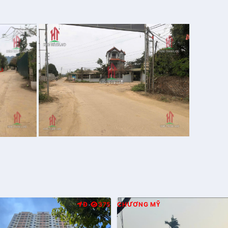
Đ
375
CHƯƠNG MỸ