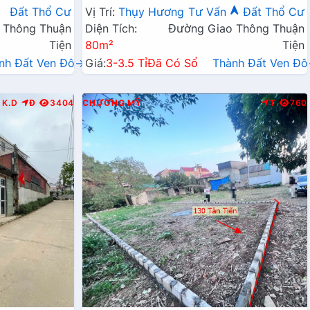
Kinh Doanh Liên Huyện
Đất Thổ Cư
Vị Trí:
Thụy Hương
Tư Vấn
Đất Thổ Cư
 Thông Thuận
Diện Tích:
Đường Giao Thông Thuận
Tiện
80m²
Tiện
nh Đất Ven Đô→
Giá:
3-3.5 Tỉ
Đã Có Sổ
Thành Đất Ven Đ
K.D
Đ
3404
CHƯƠNG MỸ
T
760