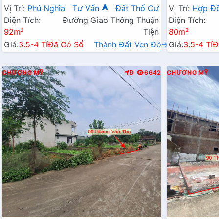
Chỉ Vài Tỷ
Hành Chính 
Vị Trí:
Phú Nghĩa
Tư Vấn
Đất Thổ Cư
Vị Trí:
Hợp Đ
Diện Tích:
Đường Giao Thông Thuận
Diện Tích:
92m²
Tiện
80m²
Giá:
3.5-4 Tỉ
Đã Có Sổ
Thành Đất Ven Đô→
Giá:
3.5-4 Tỉ
Đ
CHƯƠNG MỸ
Đ
6642
CHƯƠNG MỸ