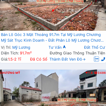
Bán Lô Góc 3 Mặt Thoáng 91.7m Tại Mỹ Lương Chương
Mỹ Sát Trục Kinh Doanh - Đất Phân Lô Mỹ Lương Chương
Mỹ
Vị Trí:
Mỹ Lương
Tư Vấn
Đất Thổ Cư
Diện Tích:
91.7m²
Đường Giao Thông Thuận Tiện
Giá:
1.5-2 Tỉ
Đã Có Sổ
Thành Đất Ven Đô→
CHƯƠNG MỸ
T.B
3486