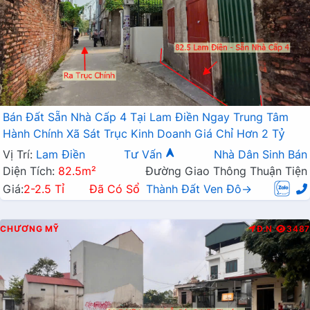
Bán Đất Sẵn Nhà Cấp 4 Tại Lam Điền Ngay Trung Tâm
Hành Chính Xã Sát Trục Kinh Doanh Giá Chỉ Hơn 2 Tỷ
Vị Trí:
Lam Điền
Tư Vấn
Nhà Dân Sinh Bán
Diện Tích:
82.5m²
Đường Giao Thông Thuận Tiện
Giá:
2-2.5 Tỉ
Đã Có Sổ
Thành Đất Ven Đô→
CHƯƠNG MỸ
Đ.N
3487