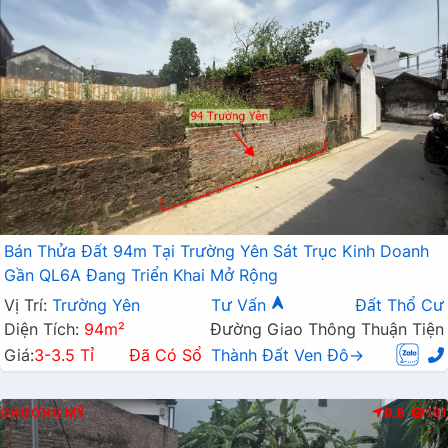
Bán Thửa Đất 94m Tại Trường Yên Sát Trục Kinh Doanh
Gần QL6A Đang Triển Khai Mở Rộng
Vị Trí:
Trường Yên
Tư Vấn
Đất Thổ Cư
Diện Tích:
94m²
Đường Giao Thông Thuận Tiện
Giá:
3-3.5 Tỉ
Đã Có Sổ
Thành Đất Ven Đô→
CHƯƠNG MỸ
Đ.B
191