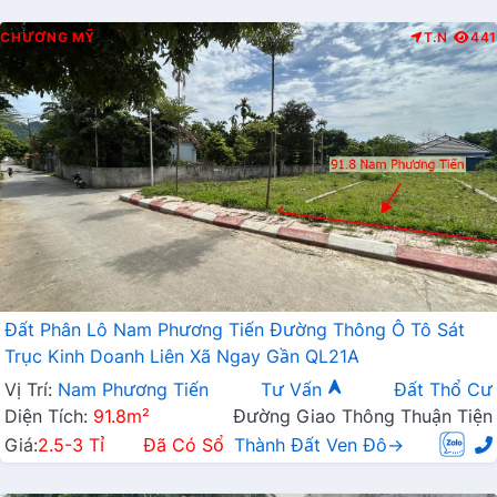
CHƯƠNG MỸ
T.N
441
Đất Phân Lô Nam Phương Tiến Đường Thông Ô Tô Sát
Trục Kinh Doanh Liên Xã Ngay Gần QL21A
Vị Trí:
Nam Phương Tiến
Tư Vấn
Đất Thổ Cư
Diện Tích:
91.8m²
Đường Giao Thông Thuận Tiện
Giá:
2.5-3 Tỉ
Đã Có Sổ
Thành Đất Ven Đô→