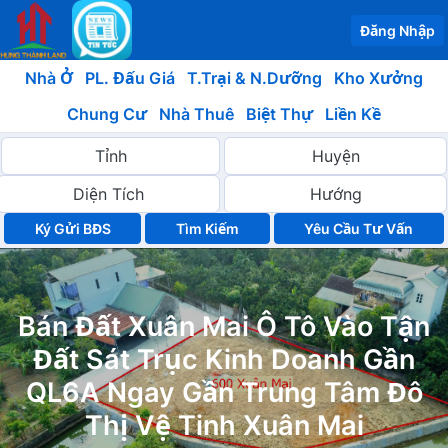
Đăng Nhập
Nhà Ở
PL. Đấu Giá
T.Trại & N.Dưỡng
Kho Xưởng
Chung Cư
Nhà Thuê
Biệt Thự
Liền Kề
Ký Gửi BĐS
Yêu Cầu Tư Vấn
Bán Đất Xuân Mai Ô Tô Vào Tận
Đất Sát Trục Kinh Doanh Gần
QL6A Ngay Gần Trung Tâm Đô
Thị Vệ Tinh Xuân Mai