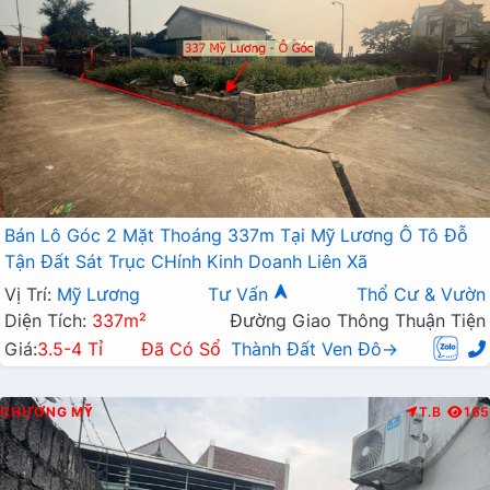
Bán Lô Góc 2 Mặt Thoáng 337m Tại Mỹ Lương Ô Tô Đỗ
Tận Đất Sát Trục CHính Kinh Doanh Liên Xã
Vị Trí:
Mỹ Lương
Tư Vấn
Thổ Cư & Vườn
Diện Tích:
337m²
Đường Giao Thông Thuận Tiện
Giá:
3.5-4 Tỉ
Đã Có Sổ
Thành Đất Ven Đô→
CHƯƠNG MỸ
T.B
165