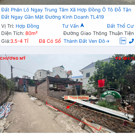
Đất Phân Lô Ngay Trung Tâm Xã Hợp Đồng Ô Tô Đỗ Tận
Đất Ngay Gần Mặt Đường Kinh Doanh TL419
Vị Trí:
Hợp Đồng
Tư Vấn
Đất Thổ Cư
Diện Tích:
80m²
Đường Giao Thông Thuận Tiện
Giá:
3.5-4 Tỉ
Đã Có Sổ
Thành Đất Ven Đô→
CHƯƠNG MỸ
Đ
675