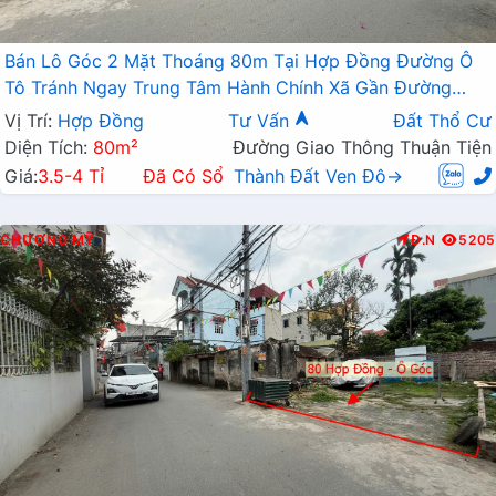
Bán Lô Góc 2 Mặt Thoáng 80m Tại Hợp Đồng Đường Ô
Tô Tránh Ngay Trung Tâm Hành Chính Xã Gần Đường
TL419
Vị Trí:
Hợp Đồng
Tư Vấn
Đất Thổ Cư
Diện Tích:
80m²
Đường Giao Thông Thuận Tiện
Giá:
3.5-4 Tỉ
Đã Có Sổ
Thành Đất Ven Đô→
CHƯƠNG MỸ
Đ.N
5205