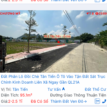
CHƯƠNG MỸ
T.B
2589
Đất Phân Lô Đồi Chè Tân Tiến Ô Tô Vào Tận Đất Sát Trục
Chính Kinh Doanh Liên Xã Ngay Gần QL21A
Vị Trí:
Tân Tiến
Tư Vấn
Đất Thổ Cư
Diện Tích:
95.1m²
Đường Giao Thông Thuận Tiện
Giá:
2-2.5 Tỉ
Đã Có Sổ
Thành Đất Ven Đô→