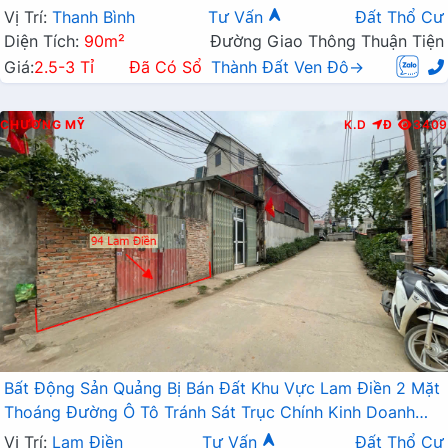
Vị Trí:
Thanh Bình
Tư Vấn
Đất Thổ Cư
Diện Tích:
90m²
Đường Giao Thông Thuận Tiện
Giá:
2.5-3 Tỉ
Đã Có Sổ
Thành Đất Ven Đô→
CHƯƠNG MỸ
K.D
Đ
3409
Bất Động Sản Quảng Bị Bán Đất Khu Vực Lam Điền 2 Mặt
Thoáng Đường Ô Tô Tránh Sát Trục Chính Kinh Doanh
Liên Xã
Vị Trí:
Lam Điền
Tư Vấn
Đất Thổ Cư