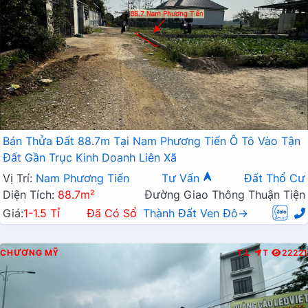
Bán Thửa Đất 88.7m Tại Nam Phương Tiến Ô Tô Vào Tận
Đất Gần Trục Kinh Doanh Liên Xã
Vị Trí:
Nam Phương Tiến
Tư Vấn
Đất Thổ Cư
Diện Tích:
88.7m²
Đường Giao Thông Thuận Tiện
Giá:
1-1.5 Tỉ
Đã Có Sổ
Thành Đất Ven Đô→
CHƯƠNG MỸ
T.L
T
22221