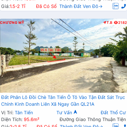
Giá:
1.5-2 Tỉ
Đã Có Sổ
Thành Đất Ven Đô→
CHƯƠNG MỸ
T.B
2182
Đất Phân Lô Đồi Chè Tân Tiến Ô Tô Vào Tận Đất Sát Trục
Chính Kinh Doanh Liên Xã Ngay Gần QL21A
Vị Trí:
Tân Tiến
Tư Vấn
Đất Thổ Cư
Diện Tích:
95.6m²
Đường Giao Thông Thuận Tiện
Giá:
2-2.5 Tỉ
Đã Có Sổ
Thành Đất Ven Đô→