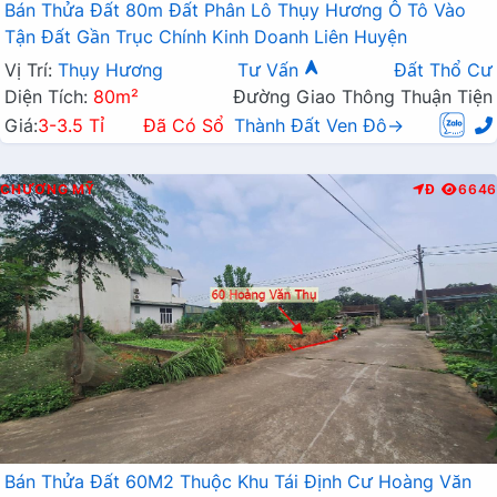
Bán Thửa Đất 80m Đất Phân Lô Thụy Hương Ô Tô Vào
Tận Đất Gần Trục Chính Kinh Doanh Liên Huyện
Vị Trí:
Thụy Hương
Tư Vấn
Đất Thổ Cư
Diện Tích:
80m²
Đường Giao Thông Thuận Tiện
Giá:
3-3.5 Tỉ
Đã Có Sổ
Thành Đất Ven Đô→
CHƯƠNG MỸ
Đ
6646
Bán Thửa Đất 60M2 Thuộc Khu Tái Định Cư Hoàng Văn