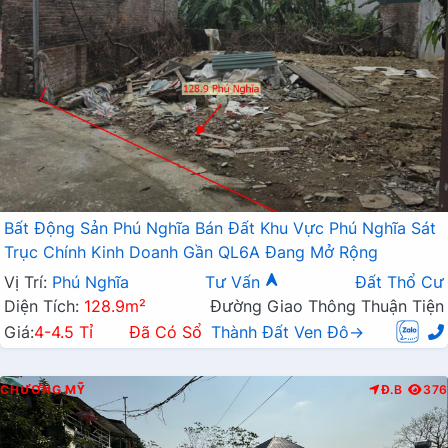
Bất Động Sản Phú Nghĩa Bán Đất Khu Vực Phú Nghĩa Sát
Trục Chính Kinh Doanh Gần QL6A Đang Mở Rộng
Vị Trí:
Phú Nghĩa
Tư Vấn
Đất Thổ Cư
Diện Tích:
128.9m²
Đường Giao Thông Thuận Tiện
Giá:
4-4.5 Tỉ
Đã Có Sổ
Thành Đất Ven Đô→
CHƯƠNG MỸ
Đ.B
376