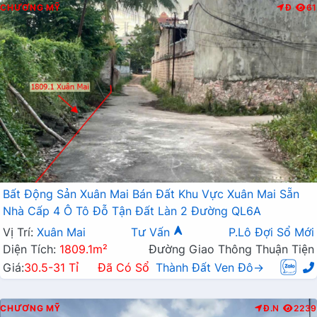
CHƯƠNG MỸ
Đ
61
Bất Động Sản Xuân Mai Bán Đất Khu Vực Xuân Mai Sẵn
Nhà Cấp 4 Ô Tô Đỗ Tận Đất Làn 2 Đường QL6A
Vị Trí:
Xuân Mai
Tư Vấn
P.Lô Đợi Sổ Mới
Diện Tích:
1809.1m²
Đường Giao Thông Thuận Tiện
Giá:
30.5-31 Tỉ
Đã Có Sổ
Thành Đất Ven Đô→
CHƯƠNG MỸ
Đ.N
2239