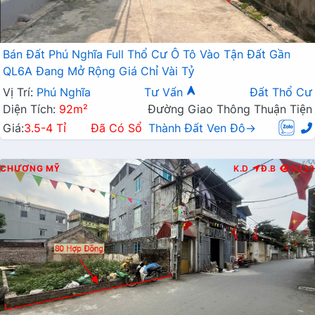
Bán Đất Phú Nghĩa Full Thổ Cư Ô Tô Vào Tận Đất Gần
QL6A Đang Mở Rộng Giá Chỉ Vài Tỷ
Vị Trí:
Phú Nghĩa
Tư Vấn
Đất Thổ Cư
Diện Tích:
92m²
Đường Giao Thông Thuận Tiện
Giá:
3.5-4 Tỉ
Đã Có Sổ
Thành Đất Ven Đô→
CHƯƠNG MỸ
K.D
Đ.B
5033