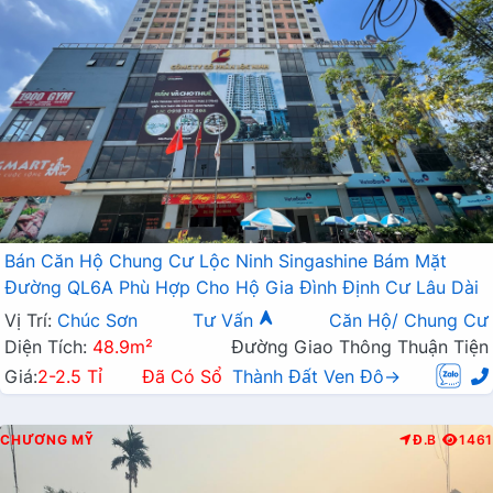
Bán Căn Hộ Chung Cư Lộc Ninh Singashine Bám Mặt
Đường QL6A Phù Hợp Cho Hộ Gia Đình Định Cư Lâu Dài
Vị Trí:
Chúc Sơn
Tư Vấn
Căn Hộ/ Chung Cư
Diện Tích:
48.9m²
Đường Giao Thông Thuận Tiện
Giá:
2-2.5 Tỉ
Đã Có Sổ
Thành Đất Ven Đô→
CHƯƠNG MỸ
Đ.B
1461