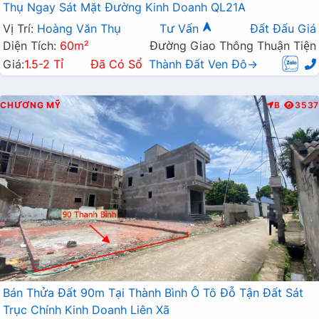
Thụ Ngay Sát Mặt Đường Kinh Doanh QL21A
Vị Trí:
Hoàng Văn Thụ
Tư Vấn
Đất Đấu Giá
Diện Tích:
60m²
Đường Giao Thông Thuận Tiện
Giá:
1.5-2 Tỉ
Đã Có Sổ
Thành Đất Ven Đô→
CHƯƠNG MỸ
B
3537
Bán Thửa Đất 90m Tại Thành Bình Ô Tô Đỗ Tận Đất Sát
Trục Chính Kinh Doanh Liên Xã