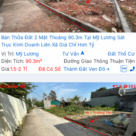
Bán Thửa Đất 2 Mặt Thoáng 90.3m Tại Mỹ Lương Sát
Trục Kinh Doanh Liên Xã Giá Chỉ Hơn Tỷ
Vị Trí:
Mỹ Lương
Tư Vấn
Đất Thổ Cư
Diện Tích:
90.3m²
Đường Giao Thông Thuận Tiện
Giá:
1.5-2 Tỉ
Đã Có Sổ
Thành Đất Ven Đô→
CHƯƠNG MỸ
T.B
363