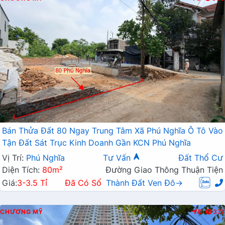
Bán Thửa Đất 80 Ngay Trung Tâm Xã Phú Nghĩa Ô Tô Vào
Tận Đất Sát Trục Kinh Doanh Gần KCN Phú Nghĩa
Vị Trí:
Phú Nghĩa
Tư Vấn
Đất Thổ Cư
Diện Tích:
80m²
Đường Giao Thông Thuận Tiện
Giá:
3-3.5 Tỉ
Đã Có Sổ
Thành Đất Ven Đô→
CHƯƠNG MỸ
Đ
377