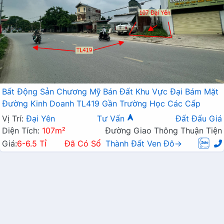
Bất Động Sản Chương Mỹ Bán Đất Khu Vực Đại Bám Mặt
Đường Kinh Doanh TL419 Gần Trường Học Các Cấp
Vị Trí:
Đại Yên
Tư Vấn
Đất Đấu Giá
Diện Tích:
107m²
Đường Giao Thông Thuận Tiện
Giá:
6-6.5 Tỉ
Đã Có Sổ
Thành Đất Ven Đô→