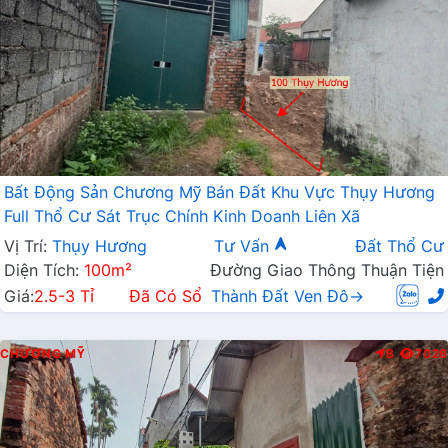
Bất Động Sản Chương Mỹ Bán Đất Khu Vực Thụy Hương
Full Thổ Cư Sát Trục Chính Kinh Doanh Liên Xã
Vị Trí:
Thụy Hương
Tư Vấn
Đất Thổ Cư
Diện Tích:
100m²
Đường Giao Thông Thuận Tiện
Giá:
2.5-3 Tỉ
Đã Có Sổ
Thành Đất Ven Đô→
CHƯƠNG MỸ
B
7028