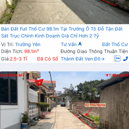
Bán Đất Full Thổ Cư 98.1m Tại Trường Ô Tô Đỗ Tận Đất
Sát Trục Chính Kinh Doanh Giá Chỉ Hơn 2 Tỷ
Vị Trí:
Trường Yên
Tư Vấn
Đất Thổ Cư
Diện Tích:
98.1m²
Đường Giao Thông Thuận Tiện
Giá:
2.5-3 Tỉ
Đã Có Sổ
Thành Đất Ven Đô→
CHƯƠNG MỸ
T
13096