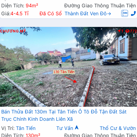
Diện Tích:
94m²
Đường Giao Thông Thuận Tiện
Giá:
4-4.5 Tỉ
Đã Có Sổ
Thành Đất Ven Đô→
CHƯƠNG MỸ
T
772
Bán Thửa Đất 130m Tại Tân Tiến Ô Tô Đỗ Tận Đất Sát
Trục Chính Kinh Doanh Liên Xã
Vị Trí:
Tân Tiến
Tư Vấn
Thổ Cư & Vườn
Diện Tích:
130m²
Đường Giao Thông Thuận Tiện