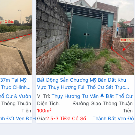
337m Tại Mỹ
Bất Động Sản Chương Mỹ Bán Đất Khu
 Trục CHính
Vực Thụy Hương Full Thổ Cư Sát Trục
Chính Kinh Doanh Liên Xã
hổ Cư & Vườn
Vị Trí:
Thụy Hương
Tư Vấn
Đất Thổ Cư
 Thông Thuận
Diện Tích:
Đường Giao Thông Thuận
Tiện
100m²
Tiện
nh Đất Ven Đô→
Giá:
2.5-3 Tỉ
Đã Có Sổ
Thành Đất Ven Đ