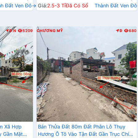
nh Đất Ven Đô→
Giá:
2.5-3 Tỉ
Đã Có Sổ
Thành Đất Ven Đ
Đ.N
5209
CHƯƠNG MỸ
Đ
680
âm Xã Hợp
Bán Thửa Đất 80m Đất Phân Lô Thụy
y Gần Mặt
Hương Ô Tô Vào Tận Đất Gần Trục Chính