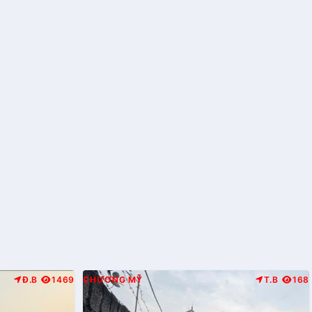
Đ.B
1469
CHƯƠNG MỸ
T.B
168