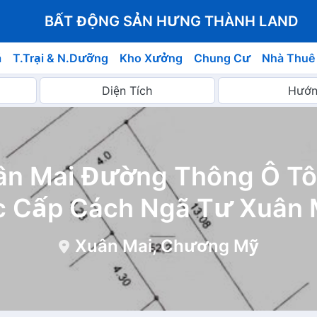
BẤT ĐỘNG SẢN HƯNG THÀNH LAND
á
T.Trại & N.Dưỡng
Kho Xưởng
Chung Cư
Nhà Thuê
ân Mai Đường Thông Ô T
 Cấp Cách Ngã Tư Xuân 
Xuân Mai, Chương Mỹ