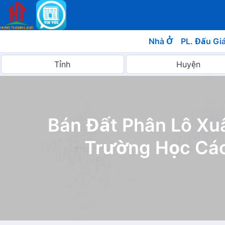
Nhà Ở
PL. Đấu Gi
Bán Đất Phân Lô Xu
Trường Học Các