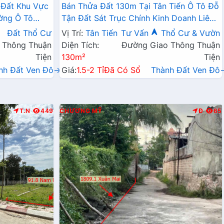
 Đất Khu Vực
Bán Thửa Đất 130m Tại Tân Tiến Ô Tô Đỗ
ờng Ô Tô
Tận Đất Sát Trục Chính Kinh Doanh Liên
Doanh Liên Xã
Xã
Đất Thổ Cư
Vị Trí:
Tân Tiến
Tư Vấn
Thổ Cư & Vườn
 Thông Thuận
Diện Tích:
Đường Giao Thông Thuận
Tiện
130m²
Tiện
nh Đất Ven Đô→
Giá:
1.5-2 Tỉ
Đã Có Sổ
Thành Đất Ven Đô
T.N
449
CHƯƠNG MỸ
Đ
65