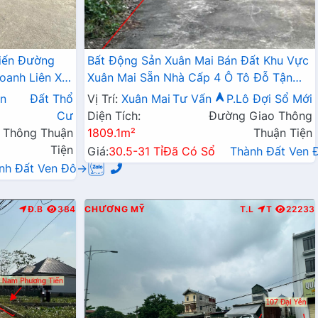
iến Đường
Bất Động Sản Xuân Mai Bán Đất Khu Vực
oanh Liên Xã
Xuân Mai Sẵn Nhà Cấp 4 Ô Tô Đỗ Tận
Đất Làn 2 Đường QL6A
n
Đất Thổ
Vị Trí:
Xuân Mai
Tư Vấn
P.Lô Đợi Sổ Mới
Cư
Diện Tích:
Đường Giao Thông
 Thông Thuận
1809.1m²
Thuận Tiện
Tiện
Giá:
30.5-31 Tỉ
Đã Có Sổ
Thành Đất Ven
nh Đất Ven Đô→
Đ.B
384
CHƯƠNG MỸ
T.L
T
22233