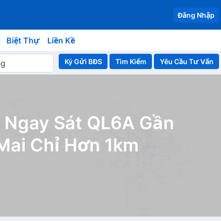
Đăng Nhập
Biệt Thự
Liền Kề
Ký Gửi BĐS
Yêu Cầu Tư Vấn
ô Ngay Sát QL6A Gần
Mai Chỉ Hơn 1km