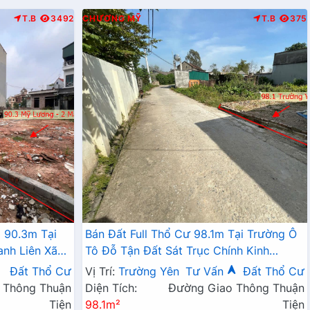
T.B
3492
CHƯƠNG MỸ
T.B
375
 90.3m Tại
Bán Đất Full Thổ Cư 98.1m Tại Trường Ô
anh Liên Xã
Tô Đỗ Tận Đất Sát Trục Chính Kinh
Doanh Giá Chỉ Hơn 2 Tỷ
Đất Thổ Cư
Vị Trí:
Trường Yên
Tư Vấn
Đất Thổ Cư
 Thông Thuận
Diện Tích:
Đường Giao Thông Thuận
Tiện
98.1m²
Tiện