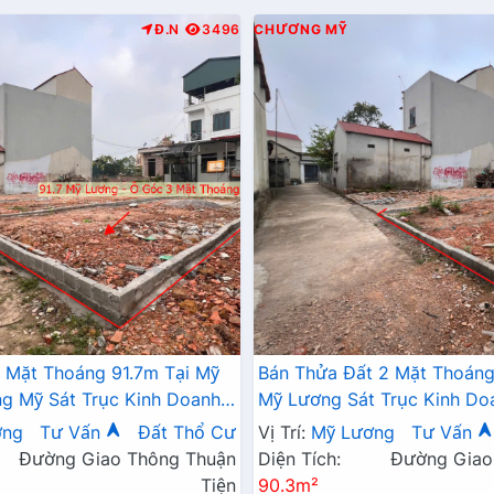
Đ.N
3496
CHƯƠNG MỸ
 Mặt Thoáng 91.7m Tại Mỹ
Bán Thửa Đất 2 Mặt Thoáng
 Mỹ Sát Trục Kinh Doanh -
Mỹ Lương Sát Trục Kinh Do
 Mỹ Lương Chương Mỹ
Giá Chỉ Hơn Tỷ
ơng
Tư Vấn
Đất Thổ Cư
Vị Trí:
Mỹ Lương
Tư Vấn
Đường Giao Thông Thuận
Diện Tích:
Đường Giao
Tiện
90.3m²