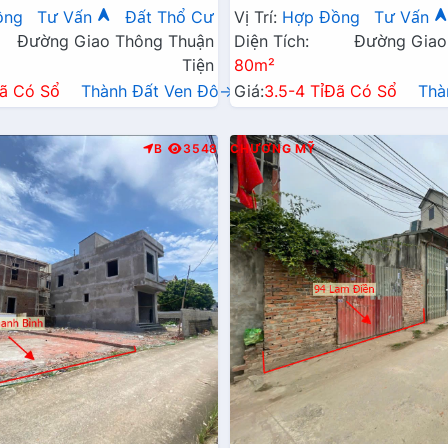
Xã Gần Đường TL419
Đường Kinh Doanh TL419
ồng
Tư Vấn
Đất Thổ Cư
Vị Trí:
Hợp Đồng
Tư Vấn
Đường Giao Thông Thuận
Diện Tích:
Đường Giao
Tiện
80m²
ã Có Sổ
Thành Đất Ven Đô→
Giá:
3.5-4 Tỉ
Đã Có Sổ
Thà
B
3548
CHƯƠNG MỸ