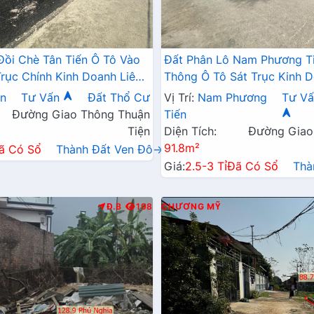
Đồi Chè Tân Tiến Ô Tô Vào
Đất Phân Lô Nam Phương T
Trục Chính Kinh Doanh Liên
Thông Ô Tô Sát Trục Kinh D
 QL21A
Ngay Gần QL21A
ến
Tư Vấn
Đất Thổ Cư
Vị Trí:
Nam Phương
Tư Vấ
Đường Giao Thông Thuận
Tiến
Tiện
Diện Tích:
Đường Giao
91.8m²
ã Có Sổ
Thành Đất Ven Đô→
Giá:
2.5-3 Tỉ
Đã Có Sổ
Thà
Đ.B
198
CHƯƠNG MỸ