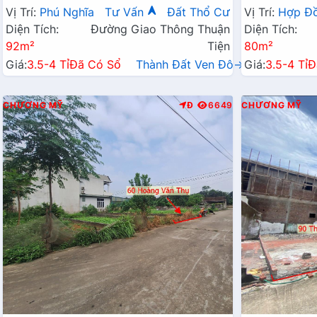
Chỉ Vài Tỷ
Hành Chính 
Vị Trí:
Phú Nghĩa
Tư Vấn
Đất Thổ Cư
Vị Trí:
Hợp Đ
Diện Tích:
Đường Giao Thông Thuận
Diện Tích:
92m²
Tiện
80m²
Giá:
3.5-4 Tỉ
Đã Có Sổ
Thành Đất Ven Đô→
Giá:
3.5-4 Tỉ
Đ
CHƯƠNG MỸ
Đ
6649
CHƯƠNG MỸ