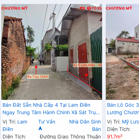
CHƯƠNG MỸ
B
7035
CHƯƠNG MỸ
Bán Đất Sẵn Nhà Cấp 4 Tại Lam Điền
Bán Lô Góc 3
Ngay Trung Tâm Hành Chính Xã Sát Trục
Lương Chương
Kinh Doanh Giá Chỉ Hơn 2 Tỷ
Đất Phân Lô
Vị Trí:
Lam
Tư Vấn
Nhà Dân Sinh
Vị Trí:
Mỹ Lư
Điền
Bán
Diện Tích:
Diện Tích:
Đường Giao Thông Thuận
91.7m²