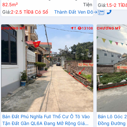
82.5m²
Tiện
Giá:
1.5-2 Tỉ
Đ
Giá:
2-2.5 Tỉ
Đã Có Sổ
Thành Đất Ven Đô→
CHƯƠNG MỸ
T
13108
CHƯƠNG MỸ
Bán Đất Phú Nghĩa Full Thổ Cư Ô Tô Vào
Bán Lô Góc 
Tận Đất Gần QL6A Đang Mở Rộng Giá
Đồng Đường 