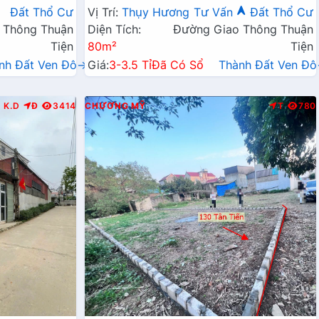
Kinh Doanh Liên Huyện
Đất Thổ Cư
Vị Trí:
Thụy Hương
Tư Vấn
Đất Thổ Cư
 Thông Thuận
Diện Tích:
Đường Giao Thông Thuận
Tiện
80m²
Tiện
nh Đất Ven Đô→
Giá:
3-3.5 Tỉ
Đã Có Sổ
Thành Đất Ven Đ
K.D
Đ
3414
CHƯƠNG MỸ
T
780