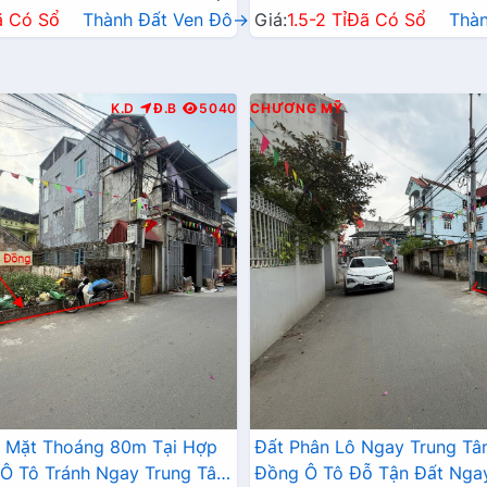
ã Có Sổ
Thành Đất Ven Đô→
Giá:
1.5-2 Tỉ
Đã Có Sổ
Thà
K.D
Đ.B
5040
CHƯƠNG MỸ
2 Mặt Thoáng 80m Tại Hợp
Đất Phân Lô Ngay Trung T
Ô Tô Tránh Ngay Trung Tâm
Đồng Ô Tô Đỗ Tận Đất Nga