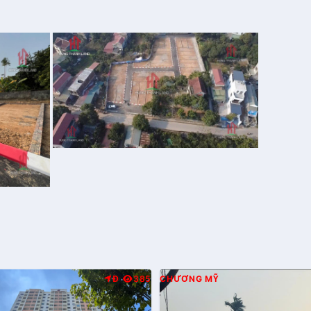
Đ
385
CHƯƠNG MỸ