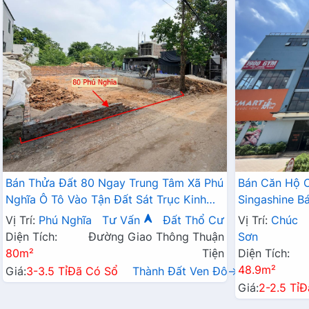
Bán Thửa Đất 80 Ngay Trung Tâm Xã Phú
Bán Căn Hộ 
Nghĩa Ô Tô Vào Tận Đất Sát Trục Kinh
Singashine 
Doanh Gần KCN Phú Nghĩa
Hợp Cho Hộ G
Vị Trí:
Phú Nghĩa
Tư Vấn
Đất Thổ Cư
Vị Trí:
Chúc
Diện Tích:
Đường Giao Thông Thuận
Sơn
80m²
Tiện
Diện Tích:
48.9m²
Giá:
3-3.5 Tỉ
Đã Có Sổ
Thành Đất Ven Đô→
Giá:
2-2.5 Tỉ
Đ