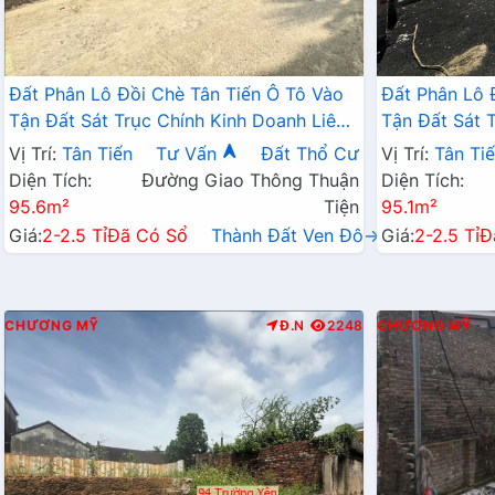
Đất Phân Lô Đồi Chè Tân Tiến Ô Tô Vào
Đất Phân Lô 
Tận Đất Sát Trục Chính Kinh Doanh Liên
Tận Đất Sát 
Xã Ngay Gần QL21A
Xã Ngay Gần
Vị Trí:
Tân Tiến
Tư Vấn
Đất Thổ Cư
Vị Trí:
Tân Ti
Diện Tích:
Đường Giao Thông Thuận
Diện Tích:
95.6m²
Tiện
95.1m²
Giá:
2-2.5 Tỉ
Đã Có Sổ
Thành Đất Ven Đô→
Giá:
2-2.5 Tỉ
Đ
CHƯƠNG MỸ
Đ.N
2248
CHƯƠNG MỸ