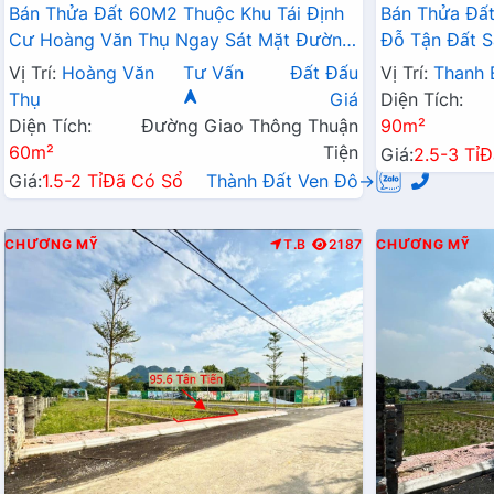
Bán Thửa Đất 60M2 Thuộc Khu Tái Định
Bán Thửa Đất
Cư Hoàng Văn Thụ Ngay Sát Mặt Đường
Đỗ Tận Đất S
Kinh Doanh QL21A
Liên Xã
Vị Trí:
Hoàng Văn
Tư Vấn
Đất Đấu
Vị Trí:
Thanh 
Thụ
Giá
Diện Tích:
Diện Tích:
Đường Giao Thông Thuận
90m²
60m²
Tiện
Giá:
2.5-3 Tỉ
Đ
Giá:
1.5-2 Tỉ
Đã Có Sổ
Thành Đất Ven Đô→
CHƯƠNG MỸ
T.B
2187
CHƯƠNG MỸ