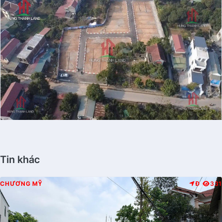
Tin khác
CHƯƠNG MỸ
Đ
331