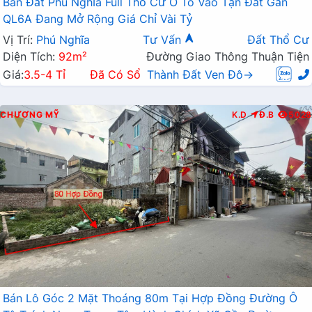
Bán Đất Phú Nghĩa Full Thổ Cư Ô Tô Vào Tận Đất Gần
QL6A Đang Mở Rộng Giá Chỉ Vài Tỷ
Vị Trí:
Phú Nghĩa
Tư Vấn
Đất Thổ Cư
Diện Tích:
92m²
Đường Giao Thông Thuận Tiện
Giá:
3.5-4 Tỉ
Đã Có Sổ
Thành Đất Ven Đô→
CHƯƠNG MỸ
K.D
Đ.B
5028
Bán Lô Góc 2 Mặt Thoáng 80m Tại Hợp Đồng Đường Ô