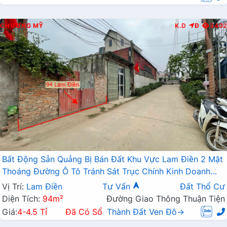
CHƯƠNG MỸ
K.D
Đ
3402
Bất Động Sản Quảng Bị Bán Đất Khu Vực Lam Điền 2 Mặt
Thoáng Đường Ô Tô Tránh Sát Trục Chính Kinh Doanh
Liên Xã
Vị Trí:
Lam Điền
Tư Vấn
Đất Thổ Cư
Diện Tích:
94m²
Đường Giao Thông Thuận Tiện
Giá:
4-4.5 Tỉ
Đã Có Sổ
Thành Đất Ven Đô→