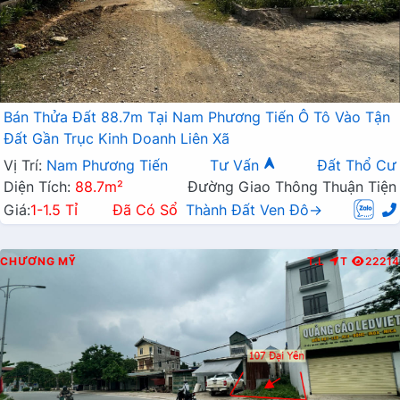
Bán Thửa Đất 88.7m Tại Nam Phương Tiến Ô Tô Vào Tận
Đất Gần Trục Kinh Doanh Liên Xã
Vị Trí:
Nam Phương Tiến
Tư Vấn
Đất Thổ Cư
Diện Tích:
88.7m²
Đường Giao Thông Thuận Tiện
Giá:
1-1.5 Tỉ
Đã Có Sổ
Thành Đất Ven Đô→
CHƯƠNG MỸ
T.L
T
22214