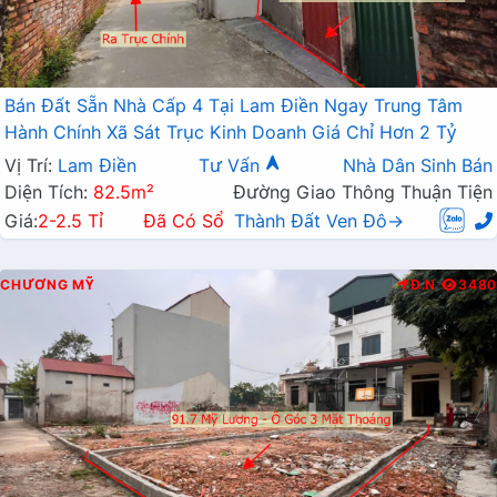
Bán Đất Sẵn Nhà Cấp 4 Tại Lam Điền Ngay Trung Tâm
Hành Chính Xã Sát Trục Kinh Doanh Giá Chỉ Hơn 2 Tỷ
Vị Trí:
Lam Điền
Tư Vấn
Nhà Dân Sinh Bán
Diện Tích:
82.5m²
Đường Giao Thông Thuận Tiện
Giá:
2-2.5 Tỉ
Đã Có Sổ
Thành Đất Ven Đô→
CHƯƠNG MỸ
Đ.N
3480