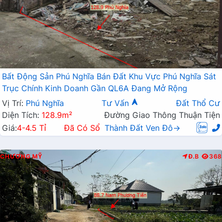
Bất Động Sản Phú Nghĩa Bán Đất Khu Vực Phú Nghĩa Sát
Trục Chính Kinh Doanh Gần QL6A Đang Mở Rộng
Vị Trí:
Phú Nghĩa
Tư Vấn
Đất Thổ Cư
Diện Tích:
128.9m²
Đường Giao Thông Thuận Tiện
Giá:
4-4.5 Tỉ
Đã Có Sổ
Thành Đất Ven Đô→
CHƯƠNG MỸ
Đ.B
368