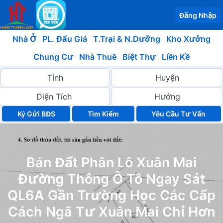
Đăng Nhập
Nhà Ở
PL. Đấu Giá
T.Trại & N.Dưỡng
Kho Xưởng
Chung Cư
Nhà Thuê
Biệt Thự
Liền Kề
Ký Gửi BĐS
Yêu Cầu Tư Vấn
Bán Đất Phân Lô Xuân Mai
Đường Thông Ô Tô Ngay Sát
QL6A Gần Trường Học Các Cấp
Cách Ngã Tư Xuân Mai Chỉ Hơn