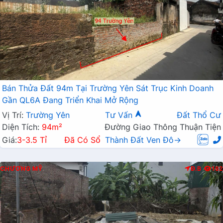
Bán Thửa Đất 94m Tại Trường Yên Sát Trục Kinh Doanh
Gần QL6A Đang Triển Khai Mở Rộng
Vị Trí:
Trường Yên
Tư Vấn
Đất Thổ Cư
Diện Tích:
94m²
Đường Giao Thông Thuận Tiện
Giá:
3-3.5 Tỉ
Đã Có Sổ
Thành Đất Ven Đô→
CHƯƠNG MỸ
Đ.B
182