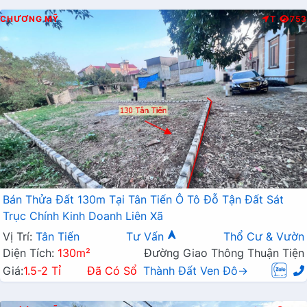
CHƯƠNG MỸ
T
753
Bán Thửa Đất 130m Tại Tân Tiến Ô Tô Đỗ Tận Đất Sát
Trục Chính Kinh Doanh Liên Xã
Vị Trí:
Tân Tiến
Tư Vấn
Thổ Cư & Vườn
Diện Tích:
130m²
Đường Giao Thông Thuận Tiện
Giá:
1.5-2 Tỉ
Đã Có Sổ
Thành Đất Ven Đô→