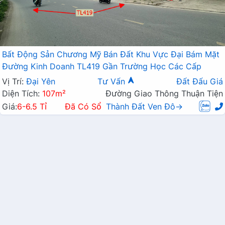
Bất Động Sản Chương Mỹ Bán Đất Khu Vực Đại Bám Mặt
Đường Kinh Doanh TL419 Gần Trường Học Các Cấp
Vị Trí:
Đại Yên
Tư Vấn
Đất Đấu Giá
Diện Tích:
107m²
Đường Giao Thông Thuận Tiện
Giá:
6-6.5 Tỉ
Đã Có Sổ
Thành Đất Ven Đô→