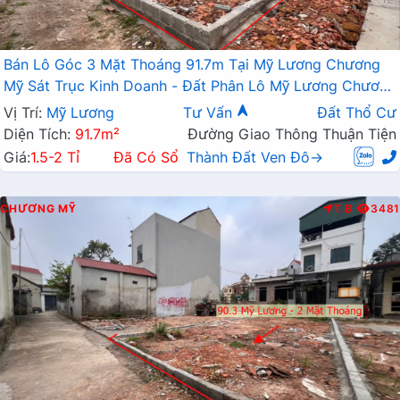
Bán Lô Góc 3 Mặt Thoáng 91.7m Tại Mỹ Lương Chương
Mỹ Sát Trục Kinh Doanh - Đất Phân Lô Mỹ Lương Chương
Mỹ
Vị Trí:
Mỹ Lương
Tư Vấn
Đất Thổ Cư
Diện Tích:
91.7m²
Đường Giao Thông Thuận Tiện
Giá:
1.5-2 Tỉ
Đã Có Sổ
Thành Đất Ven Đô→
CHƯƠNG MỸ
T.B
3481