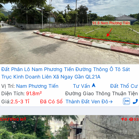
Đất Phân Lô Nam Phương Tiến Đường Thông Ô Tô Sát
Trục Kinh Doanh Liên Xã Ngay Gần QL21A
Vị Trí:
Nam Phương Tiến
Tư Vấn
Đất Thổ Cư
Diện Tích:
91.8m²
Đường Giao Thông Thuận Tiện
Giá:
2.5-3 Tỉ
Đã Có Sổ
Thành Đất Ven Đô→
CHƯƠNG MỸ
Đ
53