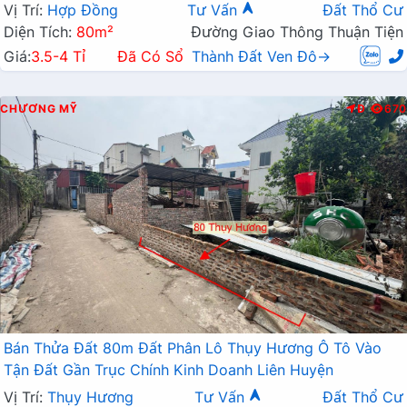
Vị Trí:
Hợp Đồng
Tư Vấn
Đất Thổ Cư
Diện Tích:
80m²
Đường Giao Thông Thuận Tiện
Giá:
3.5-4 Tỉ
Đã Có Sổ
Thành Đất Ven Đô→
CHƯƠNG MỸ
Đ
670
Bán Thửa Đất 80m Đất Phân Lô Thụy Hương Ô Tô Vào
Tận Đất Gần Trục Chính Kinh Doanh Liên Huyện
Vị Trí:
Thụy Hương
Tư Vấn
Đất Thổ Cư