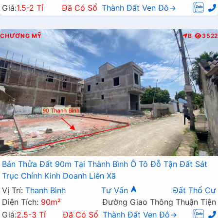
Giá:
1.5-2 Tỉ
Đã Có Sổ
Thành Đất Ven Đô→
CHƯƠNG MỸ
B
3522
Bán Thửa Đất 90m Tại Thành Bình Ô Tô Đỗ Tận Đất Sát
Trục Chính Kinh Doanh Liên Xã
Vị Trí:
Thanh Bình
Tư Vấn
Đất Thổ Cư
Diện Tích:
90m²
Đường Giao Thông Thuận Tiện
Giá:
2.5-3 Tỉ
Đã Có Sổ
Thành Đất Ven Đô→