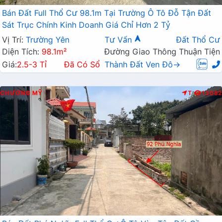
Bán Đất Full Thổ Cư 98.1m Tại Trường Ô Tô Đỗ Tận Đất
Sát Trục Chính Kinh Doanh Giá Chỉ Hơn 2 Tỷ
Vị Trí:
Trường Yên
Tư Vấn
Đất Thổ Cư
Diện Tích:
98.1m²
Đường Giao Thông Thuận Tiện
Giá:
2.5-3 Tỉ
Đã Có Sổ
Thành Đất Ven Đô→
CHƯƠNG MỸ
T
13082