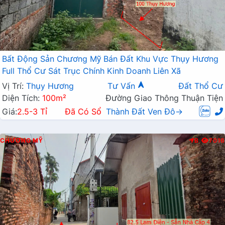
Bất Động Sản Chương Mỹ Bán Đất Khu Vực Thụy Hương
Full Thổ Cư Sát Trục Chính Kinh Doanh Liên Xã
Vị Trí:
Thụy Hương
Tư Vấn
Đất Thổ Cư
Diện Tích:
100m²
Đường Giao Thông Thuận Tiện
Giá:
2.5-3 Tỉ
Đã Có Sổ
Thành Đất Ven Đô→
CHƯƠNG MỸ
B
7016