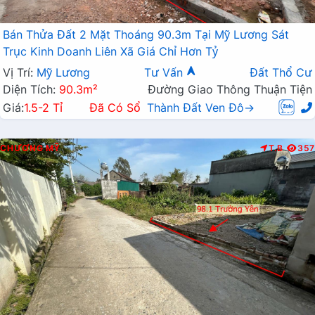
Bán Thửa Đất 2 Mặt Thoáng 90.3m Tại Mỹ Lương Sát
Trục Kinh Doanh Liên Xã Giá Chỉ Hơn Tỷ
Vị Trí:
Mỹ Lương
Tư Vấn
Đất Thổ Cư
Diện Tích:
90.3m²
Đường Giao Thông Thuận Tiện
Giá:
1.5-2 Tỉ
Đã Có Sổ
Thành Đất Ven Đô→
CHƯƠNG MỸ
T.B
357