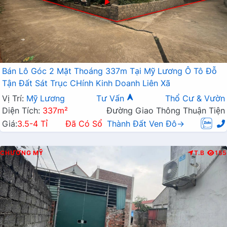
Bán Lô Góc 2 Mặt Thoáng 337m Tại Mỹ Lương Ô Tô Đỗ
Tận Đất Sát Trục CHính Kinh Doanh Liên Xã
Vị Trí:
Mỹ Lương
Tư Vấn
Thổ Cư & Vườn
Diện Tích:
337m²
Đường Giao Thông Thuận Tiện
Giá:
3.5-4 Tỉ
Đã Có Sổ
Thành Đất Ven Đô→
CHƯƠNG MỸ
T.B
155