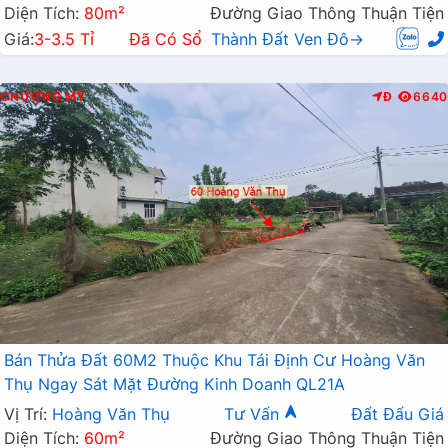
Diện Tích:
80m²
Đường Giao Thông Thuận Tiện
Giá:
3-3.5 Tỉ
Đã Có Sổ
Thành Đất Ven Đô→
CHƯƠNG MỸ
Đ
6640
Bán Thửa Đất 60M2 Thuộc Khu Tái Định Cư Hoàng Văn
Thụ Ngay Sát Mặt Đường Kinh Doanh QL21A
Vị Trí:
Hoàng Văn Thụ
Tư Vấn
Đất Đấu Giá
Diện Tích:
60m²
Đường Giao Thông Thuận Tiện