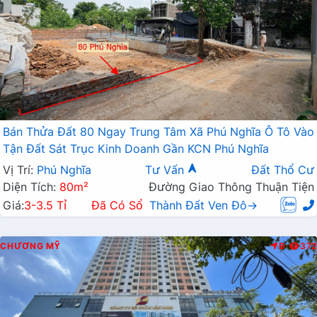
Bán Thửa Đất 80 Ngay Trung Tâm Xã Phú Nghĩa Ô Tô Vào
Tận Đất Sát Trục Kinh Doanh Gần KCN Phú Nghĩa
Vị Trí:
Phú Nghĩa
Tư Vấn
Đất Thổ Cư
Diện Tích:
80m²
Đường Giao Thông Thuận Tiện
Giá:
3-3.5 Tỉ
Đã Có Sổ
Thành Đất Ven Đô→
CHƯƠNG MỸ
Đ
372