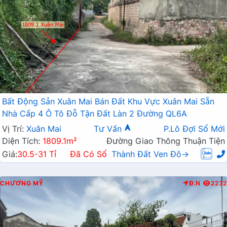
Bất Động Sản Xuân Mai Bán Đất Khu Vực Xuân Mai Sẵn
Nhà Cấp 4 Ô Tô Đỗ Tận Đất Làn 2 Đường QL6A
Vị Trí:
Xuân Mai
Tư Vấn
P.Lô Đợi Sổ Mới
Diện Tích:
1809.1m²
Đường Giao Thông Thuận Tiện
Giá:
30.5-31 Tỉ
Đã Có Sổ
Thành Đất Ven Đô→
CHƯƠNG MỸ
Đ.N
2232