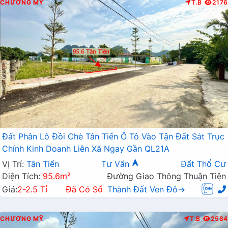
CHƯƠNG MỸ
T.B
2176
Đất Phân Lô Đồi Chè Tân Tiến Ô Tô Vào Tận Đất Sát Trục
Chính Kinh Doanh Liên Xã Ngay Gần QL21A
Vị Trí:
Tân Tiến
Tư Vấn
Đất Thổ Cư
Diện Tích:
95.6m²
Đường Giao Thông Thuận Tiện
Giá:
2-2.5 Tỉ
Đã Có Sổ
Thành Đất Ven Đô→
CHƯƠNG MỸ
T.B
2584