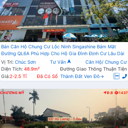
Bán Căn Hộ Chung Cư Lộc Ninh Singashine Bám Mặt
Đường QL6A Phù Hợp Cho Hộ Gia Đình Định Cư Lâu Dài
Vị Trí:
Chúc Sơn
Tư Vấn
Căn Hộ/ Chung Cư
Diện Tích:
48.9m²
Đường Giao Thông Thuận Tiện
Giá:
2-2.5 Tỉ
Đã Có Sổ
Thành Đất Ven Đô→
CHƯƠNG MỸ
Đ.B
1437