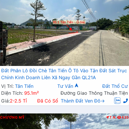
Đất Phân Lô Đồi Chè Tân Tiến Ô Tô Vào Tận Đất Sát Trục
Chính Kinh Doanh Liên Xã Ngay Gần QL21A
Vị Trí:
Tân Tiến
Tư Vấn
Đất Thổ Cư
Diện Tích:
95.1m²
Đường Giao Thông Thuận Tiện
Giá:
2-2.5 Tỉ
Đã Có Sổ
Thành Đất Ven Đô→
CHƯƠNG MỸ
T.N
435