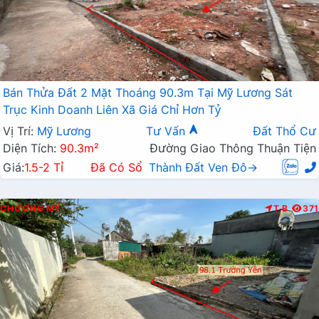
Bán Thửa Đất 2 Mặt Thoáng 90.3m Tại Mỹ Lương Sát
Trục Kinh Doanh Liên Xã Giá Chỉ Hơn Tỷ
Vị Trí:
Mỹ Lương
Tư Vấn
Đất Thổ Cư
Diện Tích:
90.3m²
Đường Giao Thông Thuận Tiện
Giá:
1.5-2 Tỉ
Đã Có Sổ
Thành Đất Ven Đô→
CHƯƠNG MỸ
T.B
371