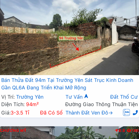
Bán Thửa Đất 94m Tại Trường Yên Sát Trục Kinh Doanh
Gần QL6A Đang Triển Khai Mở Rộng
Vị Trí:
Trường Yên
Tư Vấn
Đất Thổ Cư
Diện Tích:
94m²
Đường Giao Thông Thuận Tiện
Giá:
3-3.5 Tỉ
Đã Có Sổ
Thành Đất Ven Đô→
CHƯƠNG MỸ
Đ.B
196