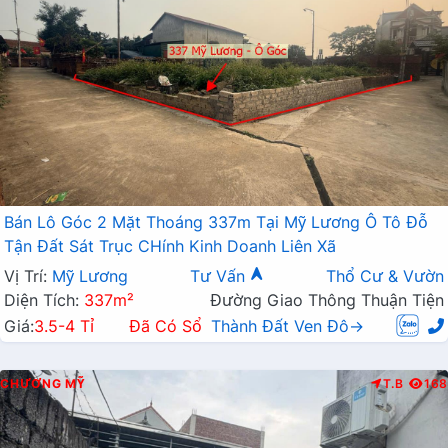
Bán Lô Góc 2 Mặt Thoáng 337m Tại Mỹ Lương Ô Tô Đỗ
Tận Đất Sát Trục CHính Kinh Doanh Liên Xã
Vị Trí:
Mỹ Lương
Tư Vấn
Thổ Cư & Vườn
Diện Tích:
337m²
Đường Giao Thông Thuận Tiện
Giá:
3.5-4 Tỉ
Đã Có Sổ
Thành Đất Ven Đô→
CHƯƠNG MỸ
T.B
168