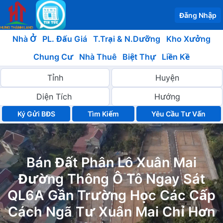
Đăng Nhập
Nhà Ở
PL. Đấu Giá
T.Trại & N.Dưỡng
Kho Xưởng
Chung Cư
Nhà Thuê
Biệt Thự
Liền Kề
Ký Gửi BĐS
Yêu Cầu Tư Vấn
Bán Đất Phân Lô Xuân Mai
Đường Thông Ô Tô Ngay Sát
QL6A Gần Trường Học Các Cấp
Cách Ngã Tư Xuân Mai Chỉ Hơn