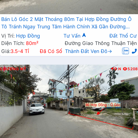
Bán Lô Góc 2 Mặt Thoáng 80m Tại Hợp Đồng Đường Ô
Tô Tránh Ngay Trung Tâm Hành Chính Xã Gần Đường
TL419
Vị Trí:
Hợp Đồng
Tư Vấn
Đất Thổ Cư
Diện Tích:
80m²
Đường Giao Thông Thuận Tiện
Giá:
3.5-4 Tỉ
Đã Có Sổ
Thành Đất Ven Đô→
CHƯƠNG MỸ
Đ.N
5208