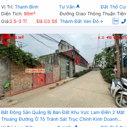
Vị Trí:
Thanh Bình
Tư Vấn
Đất Thổ Cư
Diện Tích:
90m²
Đường Giao Thông Thuận Tiện
Giá:
2.5-3 Tỉ
Đã Có Sổ
Thành Đất Ven Đô→
CHƯƠNG MỸ
K.D
Đ
3413
Bất Động Sản Quảng Bị Bán Đất Khu Vực Lam Điền 2 Mặt
Thoáng Đường Ô Tô Tránh Sát Trục Chính Kinh Doanh
Liên Xã