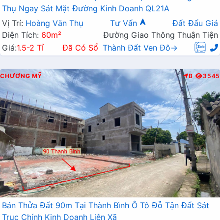
Thụ Ngay Sát Mặt Đường Kinh Doanh QL21A
Vị Trí:
Hoàng Văn Thụ
Tư Vấn
Đất Đấu Giá
Diện Tích:
60m²
Đường Giao Thông Thuận Tiện
Giá:
1.5-2 Tỉ
Đã Có Sổ
Thành Đất Ven Đô→
CHƯƠNG MỸ
B
3545
Bán Thửa Đất 90m Tại Thành Bình Ô Tô Đỗ Tận Đất Sát
Trục Chính Kinh Doanh Liên Xã