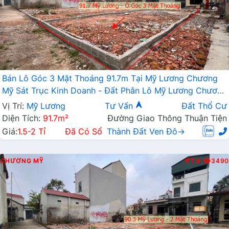
Bán Lô Góc 3 Mặt Thoáng 91.7m Tại Mỹ Lương Chương
Mỹ Sát Trục Kinh Doanh - Đất Phân Lô Mỹ Lương Chương
Mỹ
Vị Trí:
Mỹ Lương
Tư Vấn
Đất Thổ Cư
Diện Tích:
91.7m²
Đường Giao Thông Thuận Tiện
Giá:
1.5-2 Tỉ
Đã Có Sổ
Thành Đất Ven Đô→
CHƯƠNG MỸ
T.B
3490