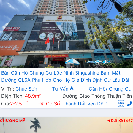
Bán Căn Hộ Chung Cư Lộc Ninh Singashine Bám Mặt
Đường QL6A Phù Hợp Cho Hộ Gia Đình Định Cư Lâu Dài
Vị Trí:
Chúc Sơn
Tư Vấn
Căn Hộ/ Chung Cư
Diện Tích:
48.9m²
Đường Giao Thông Thuận Tiện
Giá:
2-2.5 Tỉ
Đã Có Sổ
Thành Đất Ven Đô→
CHƯƠNG MỸ
Đ.B
1467