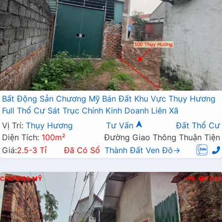
Bất Động Sản Chương Mỹ Bán Đất Khu Vực Thụy Hương
Full Thổ Cư Sát Trục Chính Kinh Doanh Liên Xã
Vị Trí:
Thụy Hương
Tư Vấn
Đất Thổ Cư
Diện Tích:
100m²
Đường Giao Thông Thuận Tiện
Giá:
2.5-3 Tỉ
Đã Có Sổ
Thành Đất Ven Đô→
CHƯƠNG MỸ
B
7032