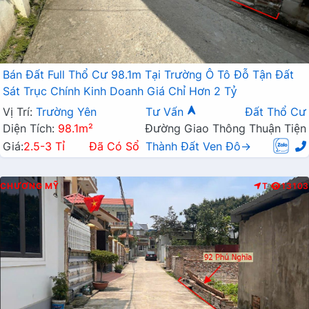
Bán Đất Full Thổ Cư 98.1m Tại Trường Ô Tô Đỗ Tận Đất
Sát Trục Chính Kinh Doanh Giá Chỉ Hơn 2 Tỷ
Vị Trí:
Trường Yên
Tư Vấn
Đất Thổ Cư
Diện Tích:
98.1m²
Đường Giao Thông Thuận Tiện
Giá:
2.5-3 Tỉ
Đã Có Sổ
Thành Đất Ven Đô→
CHƯƠNG MỸ
T
13103