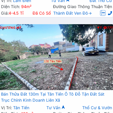
Vị Trí:
Lam Điền
Tư Vấn
Đất Thổ Cư
Diện Tích:
94m²
Đường Giao Thông Thuận Tiện
Giá:
4-4.5 Tỉ
Đã Có Sổ
Thành Đất Ven Đô→
CHƯƠNG MỸ
T
777
Bán Thửa Đất 130m Tại Tân Tiến Ô Tô Đỗ Tận Đất Sát
Trục Chính Kinh Doanh Liên Xã
Vị Trí:
Tân Tiến
Tư Vấn
Thổ Cư & Vườn