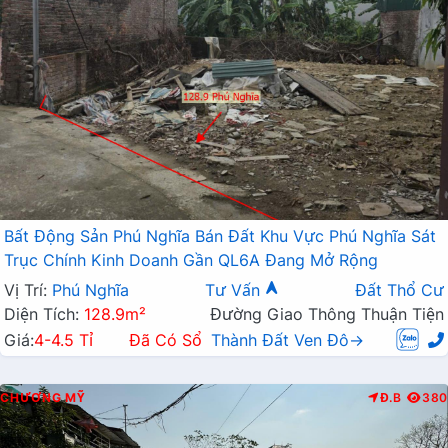
Bất Động Sản Phú Nghĩa Bán Đất Khu Vực Phú Nghĩa Sát
Trục Chính Kinh Doanh Gần QL6A Đang Mở Rộng
Vị Trí:
Phú Nghĩa
Tư Vấn
Đất Thổ Cư
Diện Tích:
128.9m²
Đường Giao Thông Thuận Tiện
Giá:
4-4.5 Tỉ
Đã Có Sổ
Thành Đất Ven Đô→
CHƯƠNG MỸ
Đ.B
380