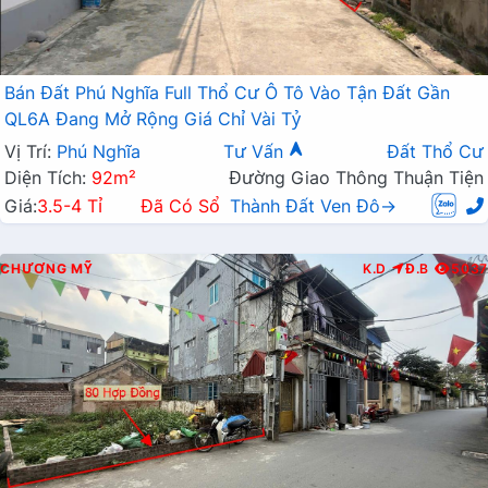
Bán Đất Phú Nghĩa Full Thổ Cư Ô Tô Vào Tận Đất Gần
QL6A Đang Mở Rộng Giá Chỉ Vài Tỷ
Vị Trí:
Phú Nghĩa
Tư Vấn
Đất Thổ Cư
Diện Tích:
92m²
Đường Giao Thông Thuận Tiện
Giá:
3.5-4 Tỉ
Đã Có Sổ
Thành Đất Ven Đô→
CHƯƠNG MỸ
K.D
Đ.B
5037