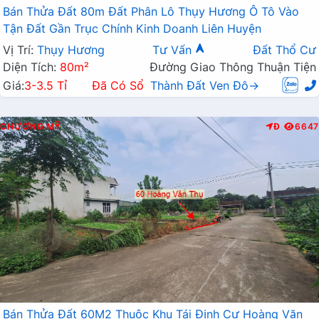
Bán Thửa Đất 80m Đất Phân Lô Thụy Hương Ô Tô Vào
Tận Đất Gần Trục Chính Kinh Doanh Liên Huyện
Vị Trí:
Thụy Hương
Tư Vấn
Đất Thổ Cư
Diện Tích:
80m²
Đường Giao Thông Thuận Tiện
Giá:
3-3.5 Tỉ
Đã Có Sổ
Thành Đất Ven Đô→
CHƯƠNG MỸ
Đ
6647
Bán Thửa Đất 60M2 Thuộc Khu Tái Định Cư Hoàng Văn