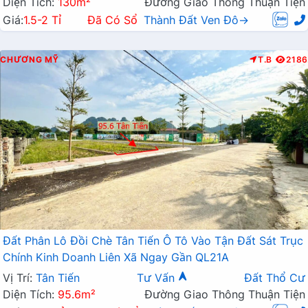
Diện Tích:
130m²
Đường Giao Thông Thuận Tiện
Giá:
1.5-2 Tỉ
Đã Có Sổ
Thành Đất Ven Đô→
CHƯƠNG MỸ
T.B
2186
Đất Phân Lô Đồi Chè Tân Tiến Ô Tô Vào Tận Đất Sát Trục
Chính Kinh Doanh Liên Xã Ngay Gần QL21A
Vị Trí:
Tân Tiến
Tư Vấn
Đất Thổ Cư
Diện Tích:
95.6m²
Đường Giao Thông Thuận Tiện