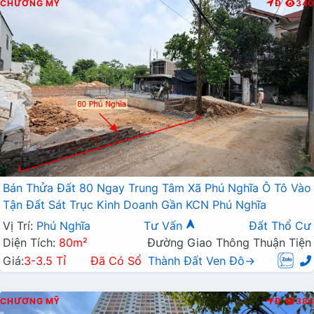
CHƯƠNG MỸ
Đ
340
Bán Thửa Đất 80 Ngay Trung Tâm Xã Phú Nghĩa Ô Tô Vào
Tận Đất Sát Trục Kinh Doanh Gần KCN Phú Nghĩa
Vị Trí:
Phú Nghĩa
Tư Vấn
Đất Thổ Cư
Diện Tích:
80m²
Đường Giao Thông Thuận Tiện
Giá:
3-3.5 Tỉ
Đã Có Sổ
Thành Đất Ven Đô→
CHƯƠNG MỸ
Đ
384