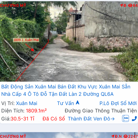
CHƯƠNG MỸ
Đ
64
Bất Động Sản Xuân Mai Bán Đất Khu Vực Xuân Mai Sẵn
Nhà Cấp 4 Ô Tô Đỗ Tận Đất Làn 2 Đường QL6A
Vị Trí:
Xuân Mai
Tư Vấn
P.Lô Đợi Sổ Mới
Diện Tích:
1809.1m²
Đường Giao Thông Thuận Tiện
Giá:
30.5-31 Tỉ
Đã Có Sổ
Thành Đất Ven Đô→
CHƯƠNG MỸ
Đ.N
2247