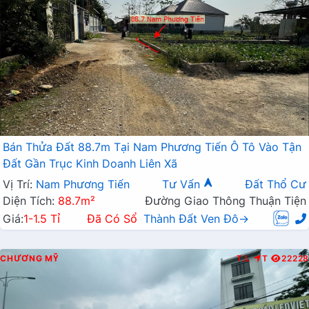
Bán Thửa Đất 88.7m Tại Nam Phương Tiến Ô Tô Vào Tận
Đất Gần Trục Kinh Doanh Liên Xã
Vị Trí:
Nam Phương Tiến
Tư Vấn
Đất Thổ Cư
Diện Tích:
88.7m²
Đường Giao Thông Thuận Tiện
Giá:
1-1.5 Tỉ
Đã Có Sổ
Thành Đất Ven Đô→
CHƯƠNG MỸ
T.L
T
22228