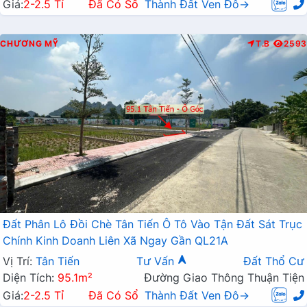
Giá:
2-2.5 Tỉ
Đã Có Sổ
Thành Đất Ven Đô→
CHƯƠNG MỸ
T.B
2593
Đất Phân Lô Đồi Chè Tân Tiến Ô Tô Vào Tận Đất Sát Trục
Chính Kinh Doanh Liên Xã Ngay Gần QL21A
Vị Trí:
Tân Tiến
Tư Vấn
Đất Thổ Cư
Diện Tích:
95.1m²
Đường Giao Thông Thuận Tiện
Giá:
2-2.5 Tỉ
Đã Có Sổ
Thành Đất Ven Đô→