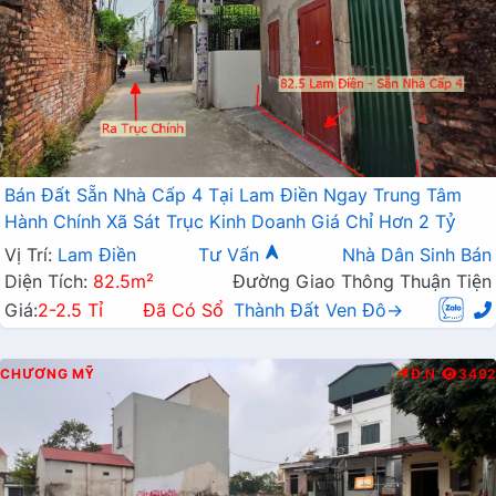
Bán Đất Sẵn Nhà Cấp 4 Tại Lam Điền Ngay Trung Tâm
Hành Chính Xã Sát Trục Kinh Doanh Giá Chỉ Hơn 2 Tỷ
Vị Trí:
Lam Điền
Tư Vấn
Nhà Dân Sinh Bán
Diện Tích:
82.5m²
Đường Giao Thông Thuận Tiện
Giá:
2-2.5 Tỉ
Đã Có Sổ
Thành Đất Ven Đô→
CHƯƠNG MỸ
Đ.N
3492