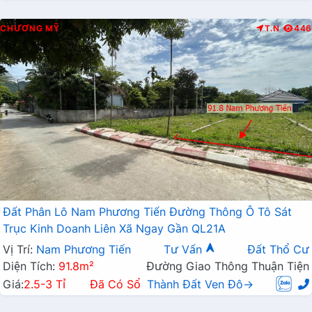
CHƯƠNG MỸ
T.N
446
Đất Phân Lô Nam Phương Tiến Đường Thông Ô Tô Sát
Trục Kinh Doanh Liên Xã Ngay Gần QL21A
Vị Trí:
Nam Phương Tiến
Tư Vấn
Đất Thổ Cư
Diện Tích:
91.8m²
Đường Giao Thông Thuận Tiện
Giá:
2.5-3 Tỉ
Đã Có Sổ
Thành Đất Ven Đô→