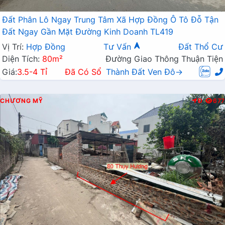
Đất Phân Lô Ngay Trung Tâm Xã Hợp Đồng Ô Tô Đỗ Tận
Đất Ngay Gần Mặt Đường Kinh Doanh TL419
Vị Trí:
Hợp Đồng
Tư Vấn
Đất Thổ Cư
Diện Tích:
80m²
Đường Giao Thông Thuận Tiện
Giá:
3.5-4 Tỉ
Đã Có Sổ
Thành Đất Ven Đô→
CHƯƠNG MỸ
Đ
677