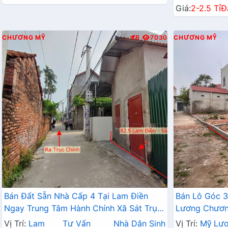
Giá:
2-2.5 Tỉ
Đ
CHƯƠNG MỸ
B
7030
CHƯƠNG MỸ
Bán Đất Sẵn Nhà Cấp 4 Tại Lam Điền
Bán Lô Góc 3
Ngay Trung Tâm Hành Chính Xã Sát Trục
Lương Chương
Kinh Doanh Giá Chỉ Hơn 2 Tỷ
Đất Phân Lô
Vị Trí:
Lam
Tư Vấn
Nhà Dân Sinh
Vị Trí:
Mỹ Lư