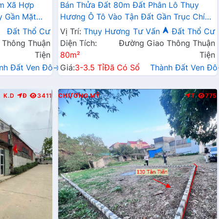
âm Xã Hợp
Bán Thửa Đất 80m Đất Phân Lô Thụy
y Gần Mặt
Hương Ô Tô Vào Tận Đất Gần Trục Chính
Kinh Doanh Liên Huyện
Đất Thổ Cư
Vị Trí:
Thụy Hương
Tư Vấn
Đất Thổ Cư
 Thông Thuận
Diện Tích:
Đường Giao Thông Thuận
Tiện
80m²
Tiện
nh Đất Ven Đô→
Giá:
3-3.5 Tỉ
Đã Có Sổ
Thành Đất Ven Đ
K.D
Đ
3411
CHƯƠNG MỸ
T
775