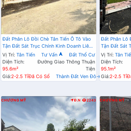
Đất Phân Lô Đồi Chè Tân Tiến Ô Tô Vào
Đất Phân Lô 
Tận Đất Sát Trục Chính Kinh Doanh Liên
Tận Đất Sát 
Xã Ngay Gần QL21A
Xã Ngay Gần
Vị Trí:
Tân Tiến
Tư Vấn
Đất Thổ Cư
Vị Trí:
Tân Ti
Diện Tích:
Đường Giao Thông Thuận
Diện Tích:
95.6m²
Tiện
95.1m²
Giá:
2-2.5 Tỉ
Đã Có Sổ
Thành Đất Ven Đô→
Giá:
2-2.5 Tỉ
Đ
CHƯƠNG MỸ
Đ.N
2243
CHƯƠNG MỸ