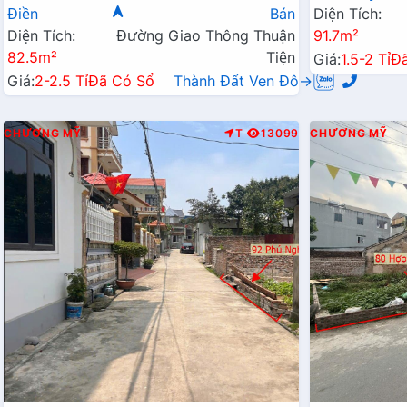
Điền
Bán
Diện Tích:
Diện Tích:
Đường Giao Thông Thuận
91.7m²
82.5m²
Tiện
Giá:
1.5-2 Tỉ
Đ
Giá:
2-2.5 Tỉ
Đã Có Sổ
Thành Đất Ven Đô→
CHƯƠNG MỸ
T
13099
CHƯƠNG MỸ