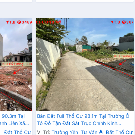
T.B
3489
CHƯƠNG MỸ
T.B
367
 90.3m Tại
Bán Đất Full Thổ Cư 98.1m Tại Trường Ô
anh Liên Xã
Tô Đỗ Tận Đất Sát Trục Chính Kinh
Doanh Giá Chỉ Hơn 2 Tỷ
Đất Thổ Cư
Vị Trí:
Trường Yên
Tư Vấn
Đất Thổ Cư