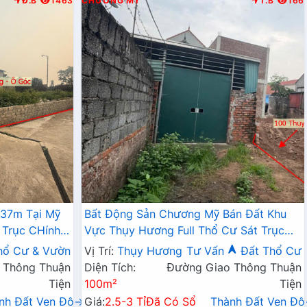
Đ.B
1463
CHƯƠNG MỸ
T.B
166
337m Tại Mỹ
Bất Động Sản Chương Mỹ Bán Đất Khu
 Trục CHính
Vực Thụy Hương Full Thổ Cư Sát Trục
Chính Kinh Doanh Liên Xã
hổ Cư & Vườn
Vị Trí:
Thụy Hương
Tư Vấn
Đất Thổ Cư
 Thông Thuận
Diện Tích:
Đường Giao Thông Thuận
Tiện
100m²
Tiện
nh Đất Ven Đô→
Giá:
2.5-3 Tỉ
Đã Có Sổ
Thành Đất Ven Đ