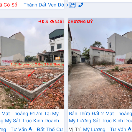
ã Có Sổ
Thành Đất Ven Đô→
Đ.N
3491
CHƯƠNG MỸ
 Mặt Thoáng 91.7m Tại Mỹ
Bán Thửa Đất 2 Mặt Thoáng
 Mỹ Sát Trục Kinh Doanh -
Mỹ Lương Sát Trục Kinh Do
 Mỹ Lương Chương Mỹ
Giá Chỉ Hơn Tỷ
ơng
Tư Vấn
Đất Thổ Cư
Vị Trí:
Mỹ Lương
Tư Vấn