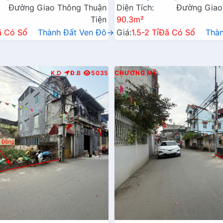
Đường Giao Thông Thuận
Diện Tích:
Đường Giao
Tiện
90.3m²
ã Có Sổ
Thành Đất Ven Đô→
Giá:
1.5-2 Tỉ
Đã Có Sổ
Thà
K.D
Đ.B
5035
CHƯƠNG MỸ