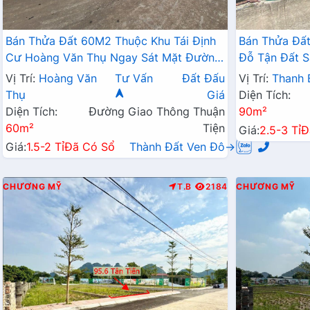
Bán Thửa Đất 60M2 Thuộc Khu Tái Định
Bán Thửa Đất
Cư Hoàng Văn Thụ Ngay Sát Mặt Đường
Đỗ Tận Đất S
Kinh Doanh QL21A
Liên Xã
Vị Trí:
Hoàng Văn
Tư Vấn
Đất Đấu
Vị Trí:
Thanh 
Thụ
Giá
Diện Tích:
Diện Tích:
Đường Giao Thông Thuận
90m²
60m²
Tiện
Giá:
2.5-3 Tỉ
Đ
Giá:
1.5-2 Tỉ
Đã Có Sổ
Thành Đất Ven Đô→
CHƯƠNG MỸ
T.B
2184
CHƯƠNG MỸ