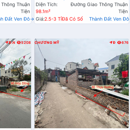
 Thông Thuận
Diện Tích:
Đường Giao Thông Thuận
Tiện
98.1m²
Tiện
nh Đất Ven Đô→
Giá:
2.5-3 Tỉ
Đã Có Sổ
Thành Đất Ven Đ
Đ.N
5208
CHƯƠNG MỸ
Đ
676