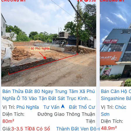
CHƯƠNG MỸ
Đ
338
CHƯƠNG MỸ
Bán Thửa Đất 80 Ngay Trung Tâm Xã Phú
Bán Căn Hộ 
Nghĩa Ô Tô Vào Tận Đất Sát Trục Kinh
Singashine 
Doanh Gần KCN Phú Nghĩa
Hợp Cho Hộ G
Vị Trí:
Phú Nghĩa
Tư Vấn
Đất Thổ Cư
Vị Trí:
Chúc
Diện Tích:
Đường Giao Thông Thuận
Sơn
80m²
Tiện
Diện Tích:
48.9m²
Giá:
3-3.5 Tỉ
Đã Có Sổ
Thành Đất Ven Đô→