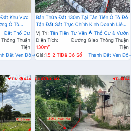
 Đất Khu Vực
Bán Thửa Đất 130m Tại Tân Tiến Ô Tô Đỗ
ờng Ô Tô
Tận Đất Sát Trục Chính Kinh Doanh Liên
Doanh Liên Xã
Xã
Đất Thổ Cư
Vị Trí:
Tân Tiến
Tư Vấn
Thổ Cư & Vườn
 Thông Thuận
Diện Tích:
Đường Giao Thông Thuận
Tiện
130m²
Tiện
nh Đất Ven Đô→
Giá:
1.5-2 Tỉ
Đã Có Sổ
Thành Đất Ven Đô
T.N
444
CHƯƠNG MỸ
Đ
64