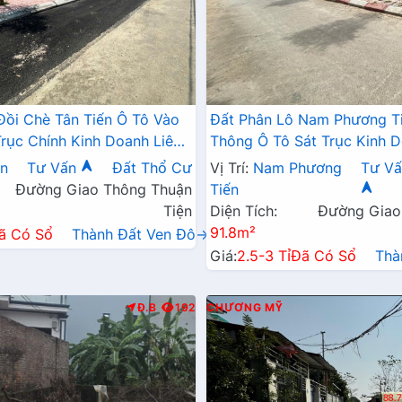
Đồi Chè Tân Tiến Ô Tô Vào
Đất Phân Lô Nam Phương T
Trục Chính Kinh Doanh Liên
Thông Ô Tô Sát Trục Kinh D
 QL21A
Ngay Gần QL21A
ến
Tư Vấn
Đất Thổ Cư
Vị Trí:
Nam Phương
Tư Vấ
Đường Giao Thông Thuận
Tiến
Tiện
Diện Tích:
Đường Giao
91.8m²
ã Có Sổ
Thành Đất Ven Đô→
Giá:
2.5-3 Tỉ
Đã Có Sổ
Thà
Đ.B
192
CHƯƠNG MỸ