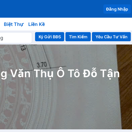
Đăng Nhập
Biệt Thự
Liền Kề
Ký Gửi BĐS
Yêu Cầu Tư Vấn
g Văn Thụ Ô Tô Đỗ Tận