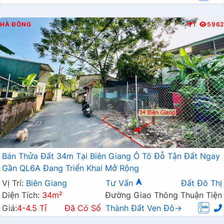
HÀ ĐÔNG
T
5962
Bán Thửa Đất 34m Tại Biên Giang Ô Tô Đỗ Tận Đất Ngay
Gần QL6A Đang Triển Khai Mở Rộng
Vị Trí:
Biên Giang
Tư Vấn
Đất Đô Thị
Diện Tích:
34m²
Đường Giao Thông Thuận Tiện
Giá:
4-4.5 Tỉ
Đã Có Sổ
Thành Đất Ven Đô→