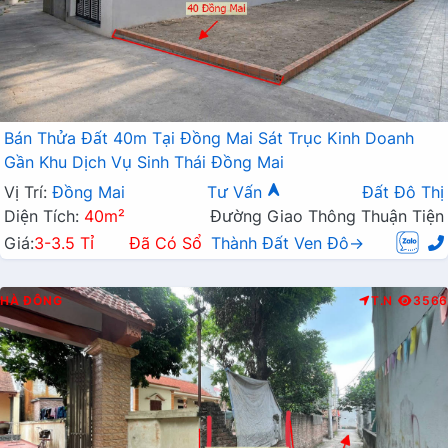
Bán Thửa Đất 40m Tại Đồng Mai Sát Trục Kinh Doanh
Gần Khu Dịch Vụ Sinh Thái Đồng Mai
Vị Trí:
Đồng Mai
Tư Vấn
Đất Đô Thị
Diện Tích:
40m²
Đường Giao Thông Thuận Tiện
Giá:
3-3.5 Tỉ
Đã Có Sổ
Thành Đất Ven Đô→
HÀ ĐÔNG
T.N
3566