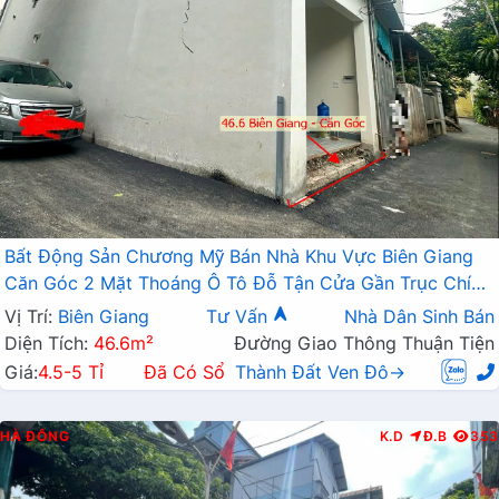
Bất Động Sản Chương Mỹ Bán Nhà Khu Vực Biên Giang
Căn Góc 2 Mặt Thoáng Ô Tô Đỗ Tận Cửa Gần Trục Chính
Kinh Doanh
Vị Trí:
Biên Giang
Tư Vấn
Nhà Dân Sinh Bán
Diện Tích:
46.6m²
Đường Giao Thông Thuận Tiện
Giá:
4.5-5 Tỉ
Đã Có Sổ
Thành Đất Ven Đô→
HÀ ĐÔNG
K.D
Đ.B
353