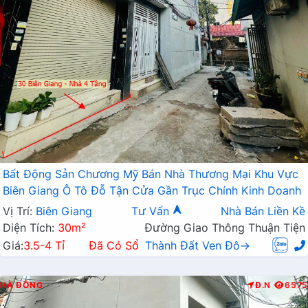
Bất Động Sản Chương Mỹ Bán Nhà Thương Mại Khu Vực
Biên Giang Ô Tô Đỗ Tận Cửa Gần Trục Chính Kinh Doanh
Vị Trí:
Biên Giang
Tư Vấn
Nhà Bán Liền Kề
Diện Tích:
30m²
Đường Giao Thông Thuận Tiện
Giá:
3.5-4 Tỉ
Đã Có Sổ
Thành Đất Ven Đô→
HÀ ĐÔNG
Đ.N
6575