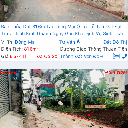
Bán Thửa Đất 81.6m Tại Đồng Mai Ô Tô Đỗ Tận Đất Sát
Trục Chính Kinh Doanh Ngay Gần Khu Dịch Vụ Sinh Thái
Vị Trí:
Đồng Mai
Tư Vấn
Đất Đô Thị
Diện Tích:
81.6m²
Đường Giao Thông Thuận Tiện
Giá:
6.5-7 Tỉ
Đã Có Sổ
Thành Đất Ven Đô→
HÀ ĐÔNG
Đ.N
756