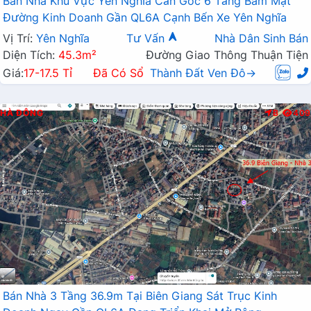
Bán Nhà Khu Vực Yên Nghĩa Căn Góc 6 Tầng Bám Mặt
Đường Kinh Doanh Gần QL6A Cạnh Bến Xe Yên Nghĩa
Vị Trí:
Yên Nghĩa
Tư Vấn
Nhà Dân Sinh Bán
Diện Tích:
45.3m²
Đường Giao Thông Thuận Tiện
Giá:
17-17.5 Tỉ
Đã Có Sổ
Thành Đất Ven Đô→
HÀ ĐÔNG
B
409
Bán Nhà 3 Tầng 36.9m Tại Biên Giang Sát Trục Kinh