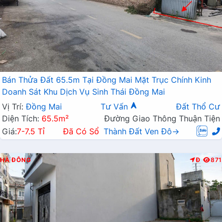
Bán Thửa Đất 65.5m Tại Đồng Mai Mặt Trục Chính Kinh
Doanh Sát Khu Dịch Vụ Sinh Thái Đồng Mai
Vị Trí:
Đồng Mai
Tư Vấn
Đất Thổ Cư
Diện Tích:
65.5m²
Đường Giao Thông Thuận Tiện
Giá:
7-7.5 Tỉ
Đã Có Sổ
Thành Đất Ven Đô→
HÀ ĐÔNG
Đ
871