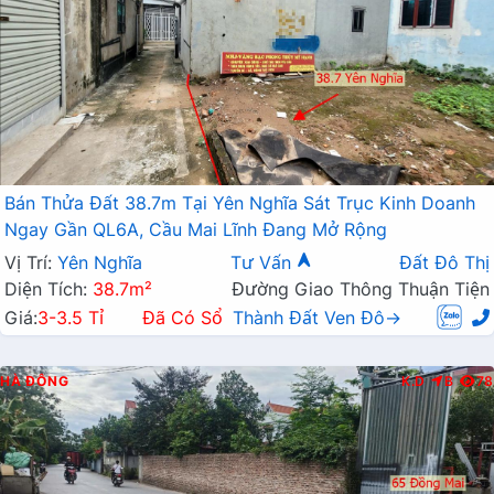
Bán Thửa Đất 38.7m Tại Yên Nghĩa Sát Trục Kinh Doanh
Ngay Gần QL6A, Cầu Mai Lĩnh Đang Mở Rộng
Vị Trí:
Yên Nghĩa
Tư Vấn
Đất Đô Thị
Diện Tích:
38.7m²
Đường Giao Thông Thuận Tiện
Giá:
3-3.5 Tỉ
Đã Có Sổ
Thành Đất Ven Đô→
HÀ ĐÔNG
K.D
B
78