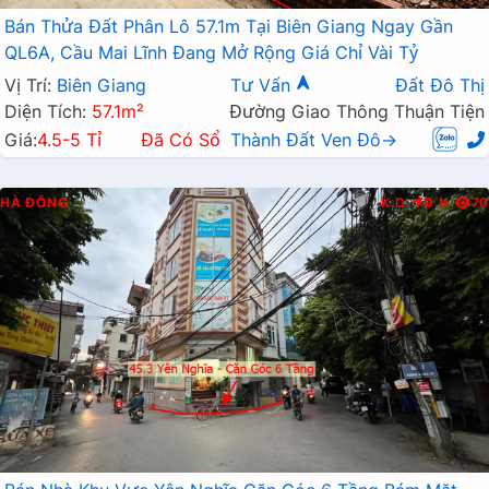
Bán Thửa Đất Phân Lô 57.1m Tại Biên Giang Ngay Gần
QL6A, Cầu Mai Lĩnh Đang Mở Rộng Giá Chỉ Vài Tỷ
Vị Trí:
Biên Giang
Tư Vấn
Đất Đô Thị
Diện Tích:
57.1m²
Đường Giao Thông Thuận Tiện
Giá:
4.5-5 Tỉ
Đã Có Sổ
Thành Đất Ven Đô→
HÀ ĐÔNG
K.D
Đ.N
70