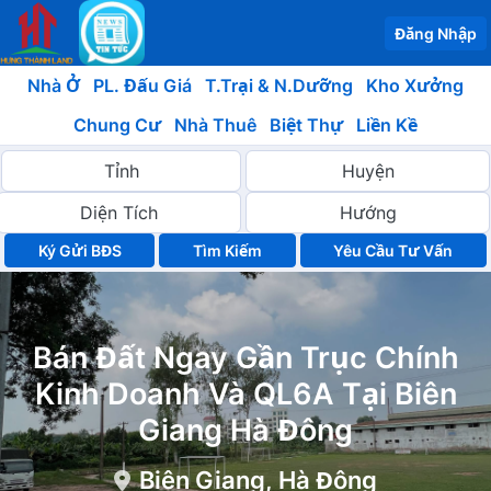
Đăng Nhập
Nhà Ở
PL. Đấu Giá
T.Trại & N.Dưỡng
Kho Xưởng
Chung Cư
Nhà Thuê
Biệt Thự
Liền Kề
Ký Gửi BĐS
Yêu Cầu Tư Vấn
Bán Đất Ngay Gần Trục Chính
Kinh Doanh Và QL6A Tại Biên
Giang Hà Đông
Biên Giang, Hà Đông