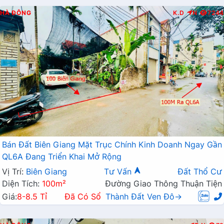
HÀ ĐÔNG
K.D
N
7244
Bán Đất Biên Giang Mặt Trục Chính Kinh Doanh Ngay Gần
QL6A Đang Triển Khai Mở Rộng
Vị Trí:
Biên Giang
Tư Vấn
Đất Thổ Cư
Diện Tích:
100m²
Đường Giao Thông Thuận Tiện
Giá:
8-8.5 Tỉ
Đã Có Sổ
Thành Đất Ven Đô→