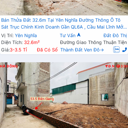
Bán Thửa Đất 32.6m Tại Yên Nghĩa Đường Thông Ô Tô
Sát Trục Chính Kinh Doanh Gần QL6A , Cầu Mai Lĩnh Mở
Rộng
Vị Trí:
Yên Nghĩa
Tư Vấn
Đất Đô Thị
Diện Tích:
32.6m²
Đường Giao Thông Thuận Tiện
Giá:
3-3.5 Tỉ
Đã Có Sổ
Thành Đất Ven Đô→
HÀ ĐÔNG
Đ.N
339