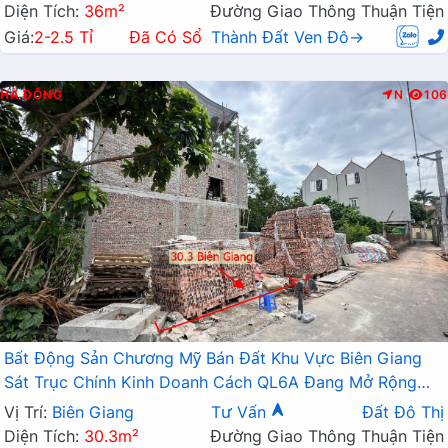
Diện Tích:
36m²
Đường Giao Thông Thuận Tiện
Giá:
2-2.5 Tỉ
Đã Có Sổ
Thành Đất Ven Đô→
HÀ ĐÔNG
N
106
Bất Động Sản Chương Mỹ Bán Đất Khu Vực Biên Giang
Sát Trục Chính Kinh Doanh Cách QL6A Đang Mở Rộng
Chỉ Vài Trăm Mét
Vị Trí:
Biên Giang
Tư Vấn
Đất Đô Thị
Diện Tích:
30.3m²
Đường Giao Thông Thuận Tiện