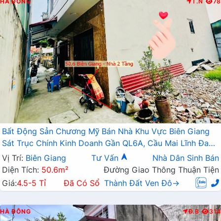
HÀ ĐÔNG
T.N
78
Bất Động Sản Chương Mỹ Bán Nhà Khu Vực Biên Giang
Sát Trục Chính Kinh Doanh Gần QL6A, Cầu Mai Lĩnh Đang
Mở Rộng
Vị Trí:
Biên Giang
Tư Vấn
Nhà Dân Sinh Bán
Diện Tích:
50.6m²
Đường Giao Thông Thuận Tiện
Giá:
4.5-5 Tỉ
Đã Có Sổ
Thành Đất Ven Đô→
HÀ ĐÔNG
Đ.B
314