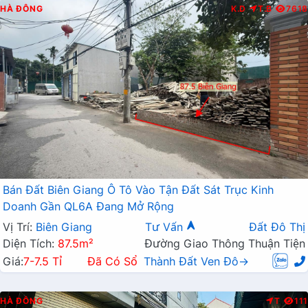
HÀ ĐÔNG
K.D
T.B
7618
Bán Đất Biên Giang Ô Tô Vào Tận Đất Sát Trục Kinh
Doanh Gần QL6A Đang Mở Rộng
Vị Trí:
Biên Giang
Tư Vấn
Đất Đô Thị
Diện Tích:
87.5m²
Đường Giao Thông Thuận Tiện
Giá:
7-7.5 Tỉ
Đã Có Sổ
Thành Đất Ven Đô→
HÀ ĐÔNG
T
111