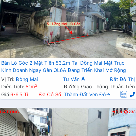
Bán Lô Góc 2 Mặt Tiền 53.2m Tại Đồng Mai Mặt Trục
Kinh Doanh Ngay Gần QL6A Đang Triển Khai Mở Rộng
Vị Trí:
Đồng Mai
Tư Vấn
Đất Đô Thị
Diện Tích:
51m²
Đường Giao Thông Thuận Tiện
Giá:
6-6.5 Tỉ
Đã Có Sổ
Thành Đất Ven Đô→
HÀ ĐÔNG
T.B
238