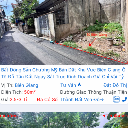
Bất Động Sản Chương Mỹ Bán Đất Khu Vực Biên Giang Ô
Tô Đỗ Tận Đất Ngay Sát Trục Kinh Doanh Giá Chỉ Vài Tỷ
Vị Trí:
Biên Giang
Tư Vấn
Đất Đô Thị
Diện Tích:
50m²
Đường Giao Thông Thuận Tiện
Giá:
2.5-3 Tỉ
Đã Có Sổ
Thành Đất Ven Đô→
HÀ ĐÔNG
T.N
4896