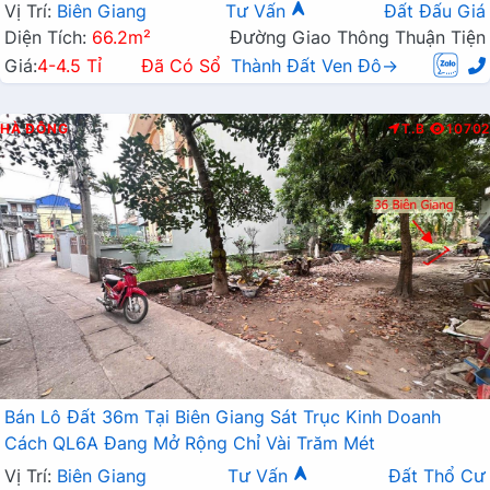
Mở Rộng
Vị Trí:
Biên Giang
Tư Vấn
Đất Đấu Giá
Diện Tích:
66.2m²
Đường Giao Thông Thuận Tiện
Giá:
4-4.5 Tỉ
Đã Có Sổ
Thành Đất Ven Đô→
HÀ ĐÔNG
T.B
10702
Bán Lô Đất 36m Tại Biên Giang Sát Trục Kinh Doanh
Cách QL6A Đang Mở Rộng Chỉ Vài Trăm Mét
Vị Trí:
Biên Giang
Tư Vấn
Đất Thổ Cư