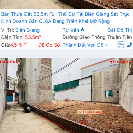
Bán Thửa Đất 53.5m Full Thổ Cư Tại Biên Giang Sát Trục
Kinh Doanh Gần QL6A Đang Triển Khai Mở Rộng
Vị Trí:
Biên Giang
Tư Vấn
Đất Đô Thị
Diện Tích:
53.5m²
Đường Giao Thông Thuận Tiện
Giá:
4.5-5 Tỉ
Đã Có Sổ
Thành Đất Ven Đô→
HÀ ĐÔNG
Đ.N
322