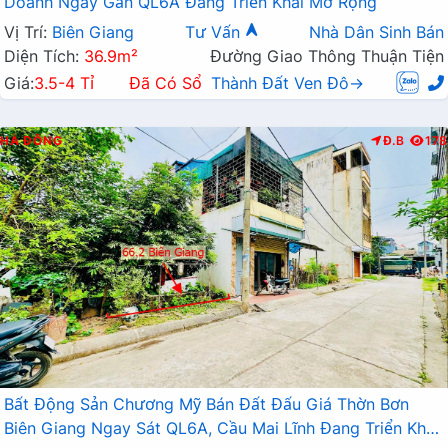
Doanh Ngay Gần QL6A Đang Triển Khai Mở Rộng
Vị Trí:
Biên Giang
Tư Vấn
Nhà Dân Sinh Bán
Diện Tích:
36.9m²
Đường Giao Thông Thuận Tiện
Giá:
3.5-4 Tỉ
Đã Có Sổ
Thành Đất Ven Đô→
HÀ ĐÔNG
Đ.B
178
Bất Động Sản Chương Mỹ Bán Đất Đấu Giá Thờn Bơn
Biên Giang Ngay Sát QL6A, Cầu Mai Lĩnh Đang Triển Khai