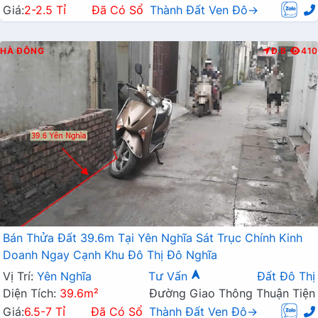
Giá:
2-2.5 Tỉ
Đã Có Sổ
Thành Đất Ven Đô→
HÀ ĐÔNG
Đ.B
410
Bán Thửa Đất 39.6m Tại Yên Nghĩa Sát Trục Chính Kinh
Doanh Ngay Cạnh Khu Đô Thị Đô Nghĩa
Vị Trí:
Yên Nghĩa
Tư Vấn
Đất Đô Thị
Diện Tích:
39.6m²
Đường Giao Thông Thuận Tiện
Giá:
6.5-7 Tỉ
Đã Có Sổ
Thành Đất Ven Đô→