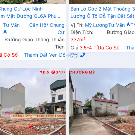
Chung Cư Lộc Ninh
Bán Lô Góc 2 Mặt Thoáng 
Bám Mặt Đường QL6A Phù
Lương Ô Tô Đỗ Tận Đất Sát
ia Đình Định Cư Lâu Dài
Kinh Doanh Liên Xã
Tư Vấn
Căn Hộ/ Chung
Vị Trí:
Mỹ Lương
Tư Vấn
T
Cư
Diện Tích:
Đường Giao
Đường Giao Thông Thuận
337m²
Tiện
Giá:
3.5-4 Tỉ
Đã Có Sổ
Thà
ã Có Sổ
Thành Đất Ven Đô→
Đ.N
3477
CHƯƠNG MỸ