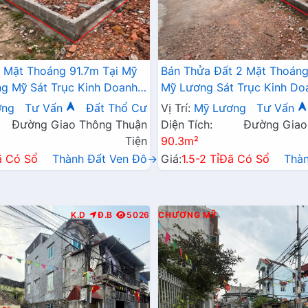
 Mặt Thoáng 91.7m Tại Mỹ
Bán Thửa Đất 2 Mặt Thoáng
 Mỹ Sát Trục Kinh Doanh -
Mỹ Lương Sát Trục Kinh Do
 Mỹ Lương Chương Mỹ
Giá Chỉ Hơn Tỷ
ơng
Tư Vấn
Đất Thổ Cư
Vị Trí:
Mỹ Lương
Tư Vấn
Đường Giao Thông Thuận
Diện Tích:
Đường Giao
Tiện
90.3m²
ã Có Sổ
Thành Đất Ven Đô→
Giá:
1.5-2 Tỉ
Đã Có Sổ
Thà
K.D
Đ.B
5026
CHƯƠNG MỸ