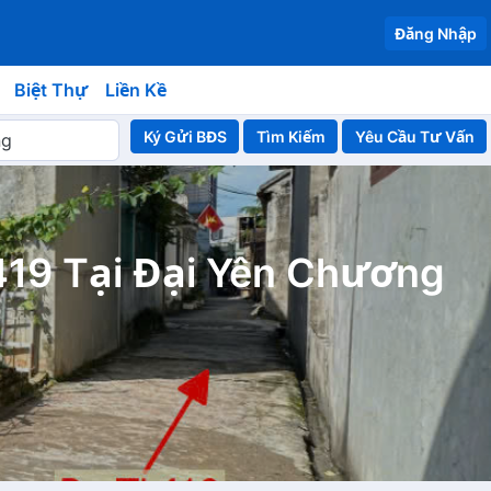
Đăng Nhập
Biệt Thự
Liền Kề
Ký Gửi BĐS
Yêu Cầu Tư Vấn
419 Tại Đại Yên Chương