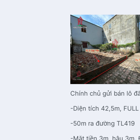
Chính chủ gửi bán lô đ
-Diện tích 42,5m, FUL
-50m ra đường TL419
-Mặt tiền 3m, hậu 3m. 