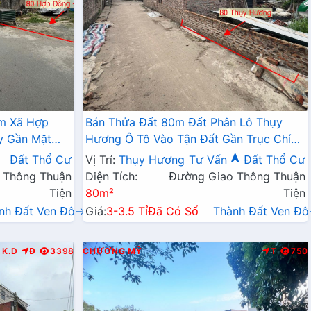
âm Xã Hợp
Bán Thửa Đất 80m Đất Phân Lô Thụy
y Gần Mặt
Hương Ô Tô Vào Tận Đất Gần Trục Chính
Kinh Doanh Liên Huyện
Đất Thổ Cư
Vị Trí:
Thụy Hương
Tư Vấn
Đất Thổ Cư
 Thông Thuận
Diện Tích:
Đường Giao Thông Thuận
Tiện
80m²
Tiện
nh Đất Ven Đô→
Giá:
3-3.5 Tỉ
Đã Có Sổ
Thành Đất Ven Đ
K.D
Đ
3398
CHƯƠNG MỸ
T
750