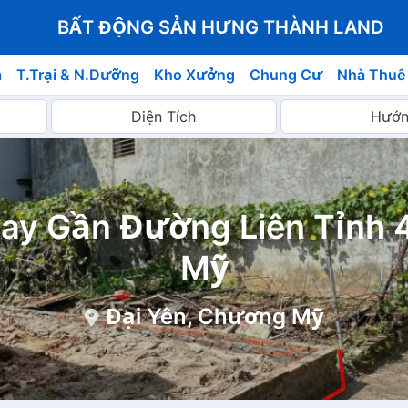
BẤT ĐỘNG SẢN HƯNG THÀNH LAND
á
T.Trại & N.Dưỡng
Kho Xưởng
Chung Cư
Nhà Thuê
gay Gần Đường Liên Tỉnh 
Mỹ
Đại Yên, Chương Mỹ