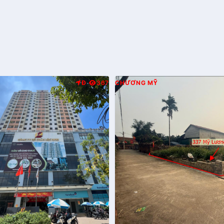
Đ
367
CHƯƠNG MỸ