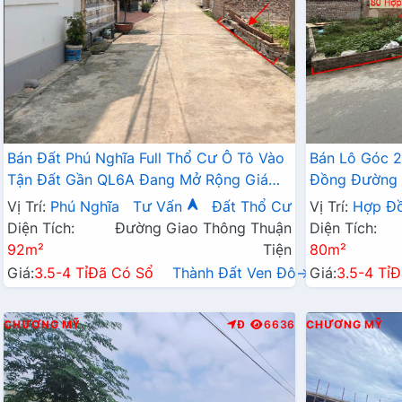
Bán Đất Phú Nghĩa Full Thổ Cư Ô Tô Vào
Bán Lô Góc 
Tận Đất Gần QL6A Đang Mở Rộng Giá
Đồng Đường 
Chỉ Vài Tỷ
Hành Chính 
Vị Trí:
Phú Nghĩa
Tư Vấn
Đất Thổ Cư
Vị Trí:
Hợp Đ
Diện Tích:
Đường Giao Thông Thuận
Diện Tích:
92m²
Tiện
80m²
Giá:
3.5-4 Tỉ
Đã Có Sổ
Thành Đất Ven Đô→
Giá:
3.5-4 Tỉ
Đ
CHƯƠNG MỸ
Đ
6636
CHƯƠNG MỸ