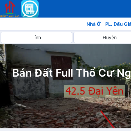
Nhà Ở
PL. Đấu Gi
Bán Đất Full Thổ Cư N