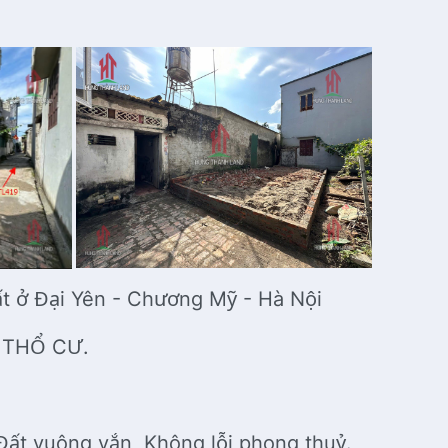
ất ở Đại Yên - Chương Mỹ - Hà Nội
L THỔ CƯ.
Đất vuông vắn, Không lỗi phong thuỷ.