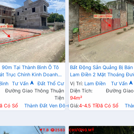
 90m Tại Thành Bình Ô Tô
Bất Động Sản Quảng Bị Bán
át Trục Chính Kinh Doanh
Lam Điền 2 Mặt Thoáng Đư
Tránh Sát Trục Chính Kinh 
Bình
Tư Vấn
Đất Thổ Cư
Vị Trí:
Lam Điền
Tư Vấn
Đường Giao Thông Thuận
Diện Tích:
Đường Giao
Tiện
94m²
ã Có Sổ
Thành Đất Ven Đô→
Giá:
4-4.5 Tỉ
Đã Có Sổ
Thà
T.B
2583
CHƯƠNG MỸ