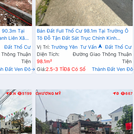
 90.3m Tại
Bán Đất Full Thổ Cư 98.1m Tại Trường Ô
anh Liên Xã
Tô Đỗ Tận Đất Sát Trục Chính Kinh
Doanh Giá Chỉ Hơn 2 Tỷ
Đất Thổ Cư
Vị Trí:
Trường Yên
Tư Vấn
Đất Thổ Cư
 Thông Thuận
Diện Tích:
Đường Giao Thông Thuận
Tiện
98.1m²
Tiện
nh Đất Ven Đô→
Giá:
2.5-3 Tỉ
Đã Có Sổ
Thành Đất Ven Đ
Đ.N
5199
CHƯƠNG MỸ
Đ
667