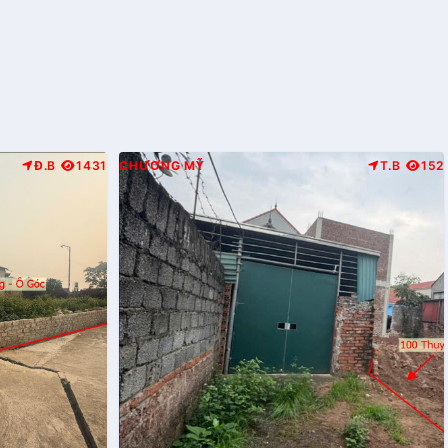
Đ.B
1431
CHƯƠNG MỸ
T.B
152