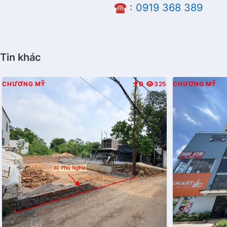
☎️ :
0919 368 389
Tin khác
CHƯƠNG MỸ
Đ
325
CHƯƠNG MỸ