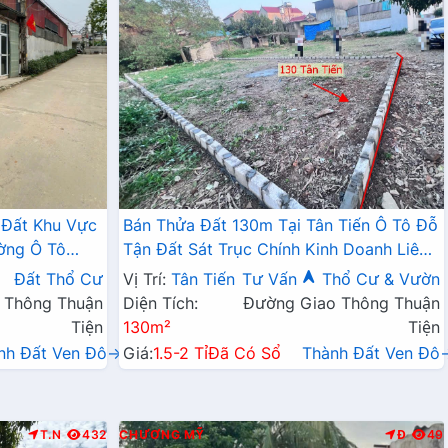
 Đất Khu Vực
Bán Thửa Đất 130m Tại Tân Tiến Ô Tô Đỗ
ờng Ô Tô
Tận Đất Sát Trục Chính Kinh Doanh Liên
Doanh Liên Xã
Xã
Đất Thổ Cư
Vị Trí:
Tân Tiến
Tư Vấn
Thổ Cư & Vườn
 Thông Thuận
Diện Tích:
Đường Giao Thông Thuận
Tiện
130m²
Tiện
nh Đất Ven Đô→
Giá:
1.5-2 Tỉ
Đã Có Sổ
Thành Đất Ven Đô
T.N
432
CHƯƠNG MỸ
Đ
49