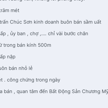
trăm mét
 trấn Chúc Sơn kinh doanh buôn bán sầm uất
p , ủy ban , chợ ,…. chỉ vài bước chân
hứ trong bán kính 500m
tấp nập
uôn bán nhỏ lẻ
ét . công chứng trong ngày
a bán , quan tâm đến Bất Động Sản Chương Mỹ