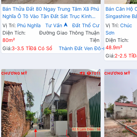
Bán Thửa Đất 80 Ngay Trung Tâm Xã Phú
Bán Căn Hộ 
Nghĩa Ô Tô Vào Tận Đất Sát Trục Kinh
Singashine 
Doanh Gần KCN Phú Nghĩa
Hợp Cho Hộ G
Vị Trí:
Phú Nghĩa
Tư Vấn
Đất Thổ Cư
Vị Trí:
Chúc
Diện Tích:
Đường Giao Thông Thuận
Sơn
80m²
Tiện
Diện Tích:
48.9m²
Giá:
3-3.5 Tỉ
Đã Có Sổ
Thành Đất Ven Đô→
Giá:
2-2.5 Tỉ
Đ
CHƯƠNG MỸ
B
7011
CHƯƠNG MỸ