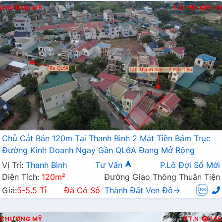
CHƯƠNG MỸ
K.D
Đ
1119
Chủ Cắt Bán 120m Tại Thanh Bình 2 Mặt Tiền Bám Trục
Đường Kinh Doanh Ngay Gần QL6A Đang Mở Rộng
Vị Trí:
Thanh Bình
Tư Vấn
P.Lô Đợi Sổ Mới
Diện Tích:
120m²
Đường Giao Thông Thuận Tiện
Giá:
5-5.5 Tỉ
Đã Có Sổ
Thành Đất Ven Đô→
CHƯƠNG MỸ
T.N
565