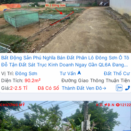
Bất Động Sản Phú Nghĩa Bán Đất Phân Lô Đông Sơn Ô Tô
Đỗ Tận Đất Sát Trục Kinh Doanh Ngay Gần QL6A Đang
Triển Khai Mở Rộng
Vị Trí:
Đông Sơn
Tư Vấn
Đất Thổ Cư
Diện Tích:
90.2m²
Đường Giao Thông Thuận Tiện
Giá:
2-2.5 Tỉ
Đã Có Sổ
Thành Đất Ven Đô→
CHƯƠNG MỸ
K.D
Đ.N
12122