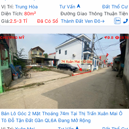
Vị Trí:
Trung Hòa
Tư Vấn
Đất Thổ Cư
Diện Tích:
80m²
Đường Giao Thông Thuận Tiện
Giá:
2.5-3 Tỉ
Đã Có Sổ
Thành Đất Ven Đô→
CHƯƠNG MỸ
Đ.B
2876
Bán Lô Góc 2 Mặt Thoáng 74m Tại Thị Trấn Xuân Mai Ô
Tô Đỗ Tận Đất Gần QL6A Đang Mở Rộng
Vị Trí:
Xuân Mai
Tư Vấn
Đất Thổ Cư