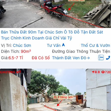
Bán Thửa Đất 90m Tại Chúc Sơn Ô Tô Đỗ Tận Đất Sát
Trục Chính Kinh Doanh Giá Chỉ Vài Tỷ
Vị Trí:
Chúc Sơn
Tư Vấn
Thổ Cư & Vườn
Diện Tích:
90m²
Đường Giao Thông Thuận Tiện
Giá:
6.5-7 Tỉ
Đã Có Sổ
Thành Đất Ven Đô→
CHƯƠNG MỸ
Đ.B
720