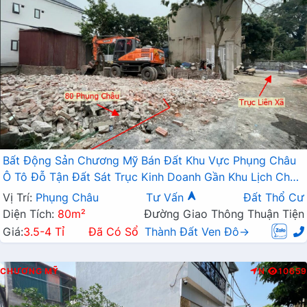
Bất Động Sản Chương Mỹ Bán Đất Khu Vực Phụng Châu
Ô Tô Đỗ Tận Đất Sát Trục Kinh Doanh Gần Khu Lịch Chùa
Trầm
Vị Trí:
Phụng Châu
Tư Vấn
Đất Thổ Cư
Diện Tích:
80m²
Đường Giao Thông Thuận Tiện
Giá:
3.5-4 Tỉ
Đã Có Sổ
Thành Đất Ven Đô→
CHƯƠNG MỸ
N
10659