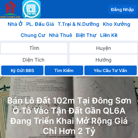
Đăng Nhập
Nhà Ở
PL. Đấu Giá
T.Trại & N.Dưỡng
Kho Xưởng
Chung Cư
Nhà Thuê
Biệt Thự
Liền Kề
Ký Gửi BĐS
Yêu Cầu Tư Vấn
Bán Lô Đất 102m Tại Đông Sơn
Ô Tô Vào Tận Đất Gần QL6A
Đang Triển Khai Mở Rộng Giá
Chỉ Hơn 2 Tỷ