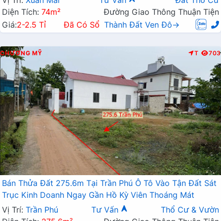
Diện Tích:
74m²
Đường Giao Thông Thuận Tiện
Giá:
2-2.5 Tỉ
Đã Có Sổ
Thành Đất Ven Đô→
CHƯƠNG MỸ
T
703
Bán Thửa Đất 275.6m Tại Trần Phú Ô Tô Vào Tận Đất Sát
Trục Kinh Doanh Ngay Gần Hồ Kỳ Viên Thoáng Mát
Vị Trí:
Trần Phú
Tư Vấn
Thổ Cư & Vườn