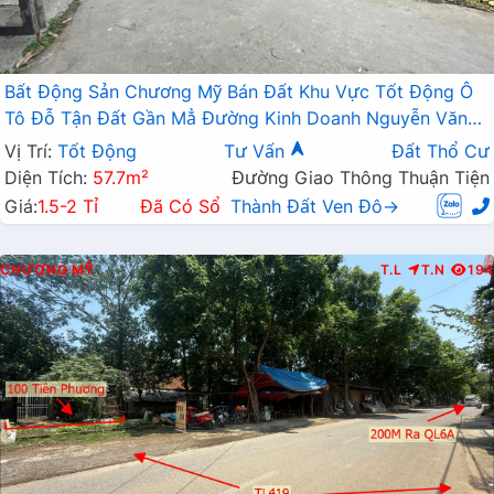
Bất Động Sản Chương Mỹ Bán Đất Khu Vực Tốt Động Ô
Tô Đỗ Tận Đất Gần Mẳ Đường Kinh Doanh Nguyễn Văn
Trỗi
Vị Trí:
Tốt Động
Tư Vấn
Đất Thổ Cư
Diện Tích:
57.7m²
Đường Giao Thông Thuận Tiện
Giá:
1.5-2 Tỉ
Đã Có Sổ
Thành Đất Ven Đô→
CHƯƠNG MỸ
T.L
T.N
194