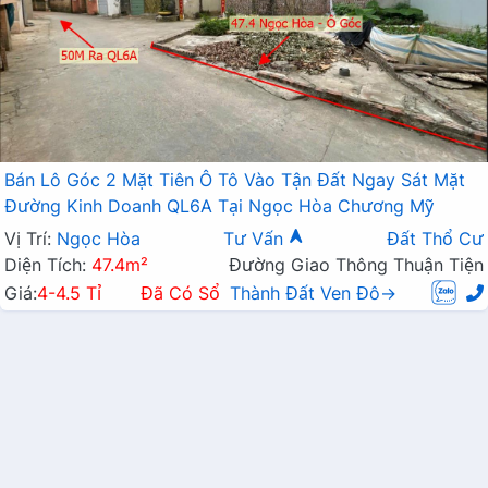
Bán Lô Góc 2 Mặt Tiên Ô Tô Vào Tận Đất Ngay Sát Mặt
Đường Kinh Doanh QL6A Tại Ngọc Hòa Chương Mỹ
Vị Trí:
Ngọc Hòa
Tư Vấn
Đất Thổ Cư
Diện Tích:
47.4m²
Đường Giao Thông Thuận Tiện
Giá:
4-4.5 Tỉ
Đã Có Sổ
Thành Đất Ven Đô→