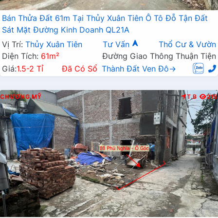
Bán Thửa Đất 61m Tại Thủy Xuân Tiên Ô Tô Đỗ Tận Đất
Sát Mặt Đường Kinh Doanh QL21A
Vị Trí:
Thủy Xuân Tiên
Tư Vấn
Thổ Cư & Vườn
Diện Tích:
61m²
Đường Giao Thông Thuận Tiện
Giá:
1.5-2 Tỉ
Đã Có Sổ
Thành Đất Ven Đô→
CHƯƠNG MỸ
T.B
215