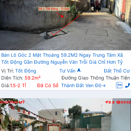
Bán Lô Góc 2 Mặt Thoáng 59.2M2 Ngay Trung Tâm Xã
Tốt Động Gần Đường Nguyễn Văn Trỗi Giá Chỉ Hơn Tỷ
Vị Trí:
Tốt Động
Tư Vấn
Đất Thổ Cư
Diện Tích:
59.2m²
Đường Giao Thông Thuận Tiện
Giá:
1.5-2 Tỉ
Đã Có Sổ
Thành Đất Ven Đô→
CHƯƠNG MỸ
Đ.B
8948