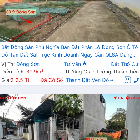
Bất Động Sản Phú Nghĩa Bán Đất Phân Lô Đông Sơn Ô Tô
Đỗ Tận Đất Sát Trục Kinh Doanh Ngay Gần QL6A Đang
Triển Khai Mở Rộng
Vị Trí:
Đông Sơn
Tư Vấn
Đất Thổ Cư
Diện Tích:
80.9m²
Đường Giao Thông Thuận Tiện
Giá:
2-2.5 Tỉ
Đã Có Sổ
Thành Đất Ven Đô→
CHƯƠNG MỸ
T.N
7812