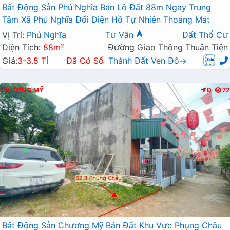
Bất Động Sản Phú Nghĩa Bán Lô Đất 88m Ngay Trung
Tâm Xã Phú Nghĩa Đối Diện Hồ Tự Nhiên Thoáng Mát
Vị Trí:
Phú Nghĩa
Tư Vấn
Đất Thổ Cư
Diện Tích:
88m²
Đường Giao Thông Thuận Tiện
Giá:
3-3.5 Tỉ
Đã Có Sổ
Thành Đất Ven Đô→
CHƯƠNG MỸ
Đ
72
Bất Động Sản Chương Mỹ Bán Đất Khu Vực Phụng Châu