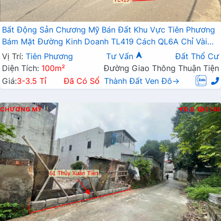
Bất Động Sản Chương Mỹ Bán Đất Khu Vực Tiên Phương
Bám Mặt Đường Kinh Doanh TL419 Cách QL6A Chỉ Vài
Trăm Mét
Vị Trí:
Tiên Phương
Tư Vấn
Đất Thổ Cư
Diện Tích:
100m²
Đường Giao Thông Thuận Tiện
Giá:
3-3.5 Tỉ
Đã Có Sổ
Thành Đất Ven Đô→
CHƯƠNG MỸ
Đ.B
5148