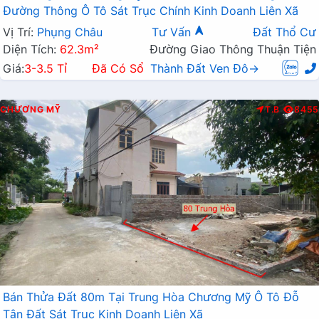
Đường Thông Ô Tô Sát Trục Chính Kinh Doanh Liên Xã
Vị Trí:
Phụng Châu
Tư Vấn
Đất Thổ Cư
Diện Tích:
62.3m²
Đường Giao Thông Thuận Tiện
Giá:
3-3.5 Tỉ
Đã Có Sổ
Thành Đất Ven Đô→
CHƯƠNG MỸ
T.B
8455
Bán Thửa Đất 80m Tại Trung Hòa Chương Mỹ Ô Tô Đỗ
Tận Đất Sát Trục Kinh Doanh Liên Xã