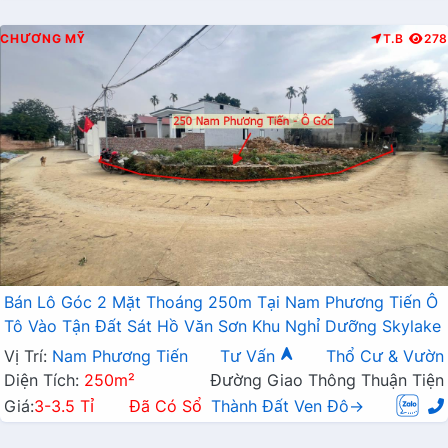
CHƯƠNG MỸ
T.B
278
Bán Lô Góc 2 Mặt Thoáng 250m Tại Nam Phương Tiến Ô
Tô Vào Tận Đất Sát Hồ Văn Sơn Khu Nghỉ Dưỡng Skylake
Vị Trí:
Nam Phương Tiến
Tư Vấn
Thổ Cư & Vườn
Diện Tích:
250m²
Đường Giao Thông Thuận Tiện
Giá:
3-3.5 Tỉ
Đã Có Sổ
Thành Đất Ven Đô→