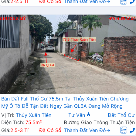
Giá:
2-2.5 Tỉ
Đã Có Sổ
Thành Đất Ven Đô→
CHƯƠNG MỸ
Đ.N
3809
Bán Đất Full Thổ Cư 75.5m Tại Thủy Xuân Tiên Chương
Mỹ Ô Tô Đỗ Tận Đất Ngay Gần QL6A Đang Mở Rộng
Vị Trí:
Thủy Xuân Tiên
Tư Vấn
Đất Thổ Cư
Diện Tích:
75.5m²
Đường Giao Thông Thuận Tiện
Giá:
2.5-3 Tỉ
Đã Có Sổ
Thành Đất Ven Đô→