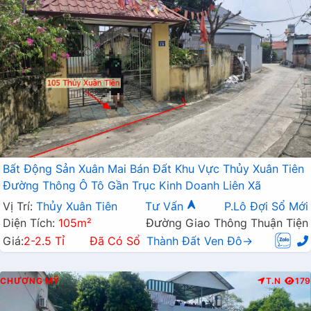
Bất Động Sản Xuân Mai Bán Đất Khu Vực Thủy Xuân Tiên
Đường Thông Ô Tô Gần Trục Kinh Doanh Liên Xã
Vị Trí:
Thủy Xuân Tiên
Tư Vấn
P.Lô Đợi Sổ Mới
Diện Tích:
105m²
Đường Giao Thông Thuận Tiện
Giá:
2-2.5 Tỉ
Đã Có Sổ
Thành Đất Ven Đô→
CHƯƠNG MỸ
T.N
179