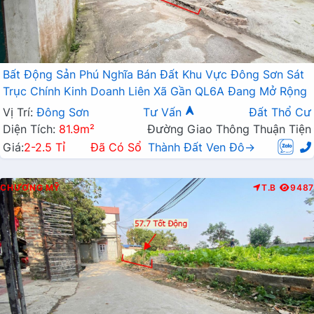
Bất Động Sản Phú Nghĩa Bán Đất Khu Vực Đông Sơn Sát
Trục Chính Kinh Doanh Liên Xã Gần QL6A Đang Mở Rộng
Vị Trí:
Đông Sơn
Tư Vấn
Đất Thổ Cư
Diện Tích:
81.9m²
Đường Giao Thông Thuận Tiện
Giá:
2-2.5 Tỉ
Đã Có Sổ
Thành Đất Ven Đô→
CHƯƠNG MỸ
T.B
9487