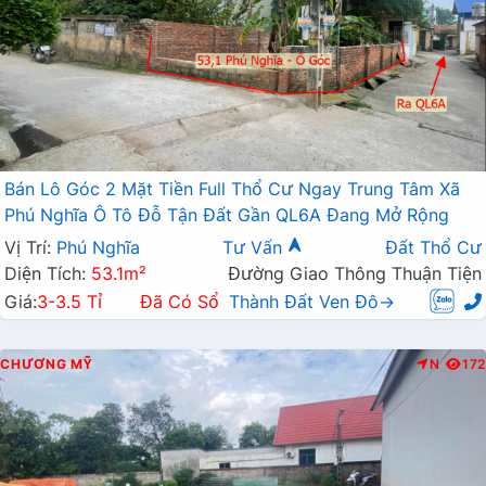
Bán Lô Góc 2 Mặt Tiền Full Thổ Cư Ngay Trung Tâm Xã
Phú Nghĩa Ô Tô Đỗ Tận Đất Gần QL6A Đang Mở Rộng
Vị Trí:
Phú Nghĩa
Tư Vấn
Đất Thổ Cư
Diện Tích:
53.1m²
Đường Giao Thông Thuận Tiện
Giá:
3-3.5 Tỉ
Đã Có Sổ
Thành Đất Ven Đô→
CHƯƠNG MỸ
N
172