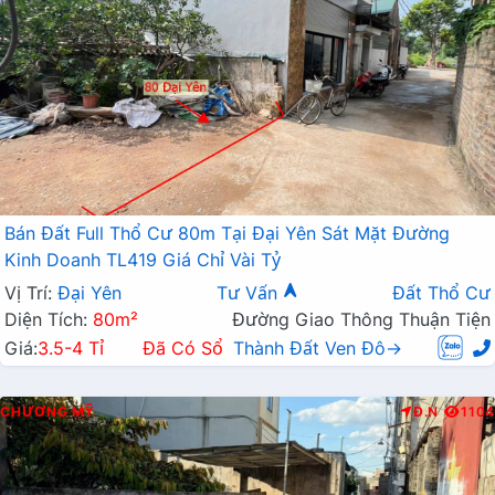
Bán Đất Full Thổ Cư 80m Tại Đại Yên Sát Mặt Đường
Kinh Doanh TL419 Giá Chỉ Vài Tỷ
Vị Trí:
Đại Yên
Tư Vấn
Đất Thổ Cư
Diện Tích:
80m²
Đường Giao Thông Thuận Tiện
Giá:
3.5-4 Tỉ
Đã Có Sổ
Thành Đất Ven Đô→
CHƯƠNG MỸ
Đ.N
1104