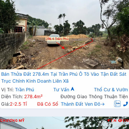
Bán Thửa Đất 278.4m Tại Trần Phú Ô Tô Vào Tận Đất Sát
Trục Chính Kinh Doanh Liên Xã
Vị Trí:
Trần Phú
Tư Vấn
Thổ Cư & Vườn
Diện Tích:
278.4m²
Đường Giao Thông Thuận Tiện
Giá:
2-2.5 Tỉ
Đã Có Sổ
Thành Đất Ven Đô→
CHƯƠNG MỸ
T.N
170