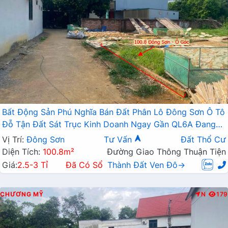
Bất Động Sản Phú Nghĩa Bán Đất Phân Lô Đông Sơn Ô Tô
Đỗ Tận Đất Sát Trục Kinh Doanh Ngay Gần QL6A Đang
Triển Khai Mở Rộng
Vị Trí:
Đông Sơn
Tư Vấn
Đất Thổ Cư
Diện Tích:
100.8m²
Đường Giao Thông Thuận Tiện
Giá:
2.5-3 Tỉ
Đã Có Sổ
Thành Đất Ven Đô→
CHƯƠNG MỸ
N
179