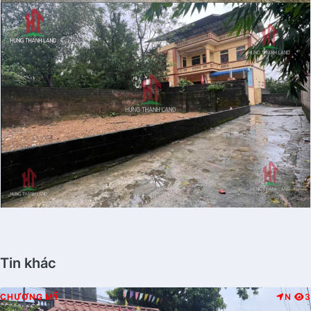
Tin khác
CHƯƠNG MỸ
N
3