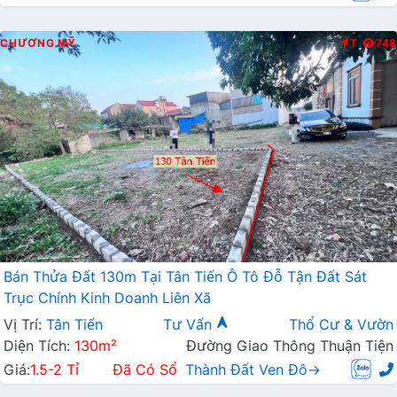
CHƯƠNG MỸ
T
748
Bán Thửa Đất 130m Tại Tân Tiến Ô Tô Đỗ Tận Đất Sát
Trục Chính Kinh Doanh Liên Xã
Vị Trí:
Tân Tiến
Tư Vấn
Thổ Cư & Vườn
Diện Tích:
130m²
Đường Giao Thông Thuận Tiện
Giá:
1.5-2 Tỉ
Đã Có Sổ
Thành Đất Ven Đô→