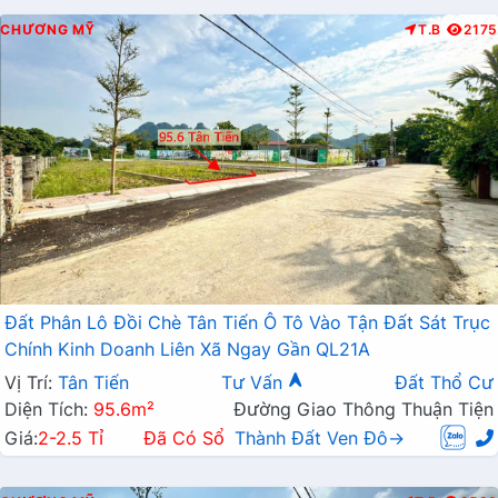
CHƯƠNG MỸ
T.B
2175
Đất Phân Lô Đồi Chè Tân Tiến Ô Tô Vào Tận Đất Sát Trục
Chính Kinh Doanh Liên Xã Ngay Gần QL21A
Vị Trí:
Tân Tiến
Tư Vấn
Đất Thổ Cư
Diện Tích:
95.6m²
Đường Giao Thông Thuận Tiện
Giá:
2-2.5 Tỉ
Đã Có Sổ
Thành Đất Ven Đô→