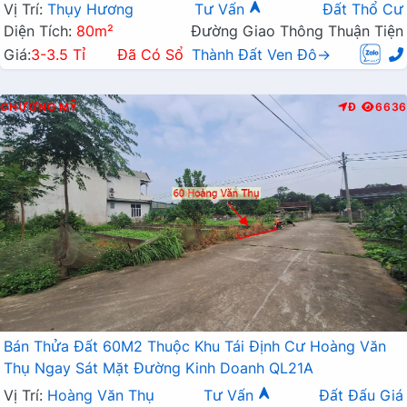
Vị Trí:
Thụy Hương
Tư Vấn
Đất Thổ Cư
Diện Tích:
80m²
Đường Giao Thông Thuận Tiện
Giá:
3-3.5 Tỉ
Đã Có Sổ
Thành Đất Ven Đô→
CHƯƠNG MỸ
Đ
6636
Bán Thửa Đất 60M2 Thuộc Khu Tái Định Cư Hoàng Văn
Thụ Ngay Sát Mặt Đường Kinh Doanh QL21A
Vị Trí:
Hoàng Văn Thụ
Tư Vấn
Đất Đấu Giá