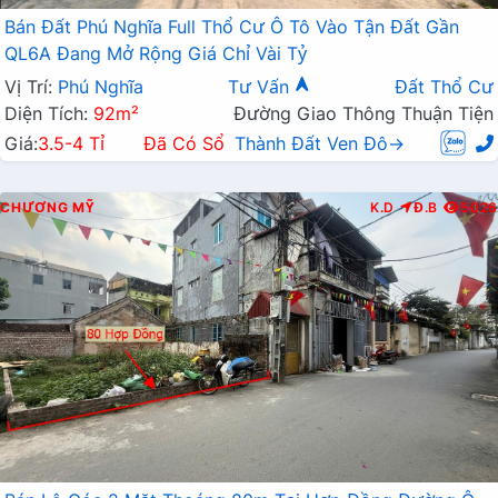
Bán Đất Phú Nghĩa Full Thổ Cư Ô Tô Vào Tận Đất Gần
QL6A Đang Mở Rộng Giá Chỉ Vài Tỷ
Vị Trí:
Phú Nghĩa
Tư Vấn
Đất Thổ Cư
Diện Tích:
92m²
Đường Giao Thông Thuận Tiện
Giá:
3.5-4 Tỉ
Đã Có Sổ
Thành Đất Ven Đô→
CHƯƠNG MỸ
K.D
Đ.B
5026