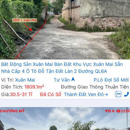
Bất Động Sản Xuân Mai Bán Đất Khu Vực Xuân Mai Sẵn
Nhà Cấp 4 Ô Tô Đỗ Tận Đất Làn 2 Đường QL6A
Vị Trí:
Xuân Mai
Tư Vấn
P.Lô Đợi Sổ Mới
Diện Tích:
1809.1m²
Đường Giao Thông Thuận Tiện
Giá:
30.5-31 Tỉ
Đã Có Sổ
Thành Đất Ven Đô→
CHƯƠNG MỸ
Đ.N
2229