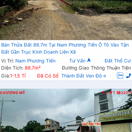
Bán Thửa Đất 88.7m Tại Nam Phương Tiến Ô Tô Vào Tận
Đất Gần Trục Kinh Doanh Liên Xã
Vị Trí:
Nam Phương Tiến
Tư Vấn
Đất Thổ Cư
Diện Tích:
88.7m²
Đường Giao Thông Thuận Tiện
Giá:
1-1.5 Tỉ
Đã Có Sổ
Thành Đất Ven Đô→
CHƯƠNG MỸ
T.L
T
22211