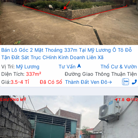
Bán Lô Góc 2 Mặt Thoáng 337m Tại Mỹ Lương Ô Tô Đỗ
Tận Đất Sát Trục CHính Kinh Doanh Liên Xã
Vị Trí:
Mỹ Lương
Tư Vấn
Thổ Cư & Vườn
Diện Tích:
337m²
Đường Giao Thông Thuận Tiện
Giá:
3.5-4 Tỉ
Đã Có Sổ
Thành Đất Ven Đô→
CHƯƠNG MỸ
T.B
152