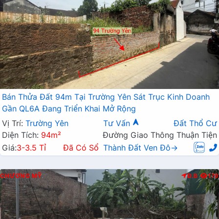
Bán Thửa Đất 94m Tại Trường Yên Sát Trục Kinh Doanh
Gần QL6A Đang Triển Khai Mở Rộng
Vị Trí:
Trường Yên
Tư Vấn
Đất Thổ Cư
Diện Tích:
94m²
Đường Giao Thông Thuận Tiện
Giá:
3-3.5 Tỉ
Đã Có Sổ
Thành Đất Ven Đô→
CHƯƠNG MỸ
Đ.B
179