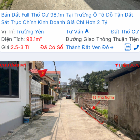
Bán Đất Full Thổ Cư 98.1m Tại Trường Ô Tô Đỗ Tận Đất
Sát Trục Chính Kinh Doanh Giá Chỉ Hơn 2 Tỷ
Vị Trí:
Trường Yên
Tư Vấn
Đất Thổ Cư
Diện Tích:
98.1m²
Đường Giao Thông Thuận Tiện
Giá:
2.5-3 Tỉ
Đã Có Sổ
Thành Đất Ven Đô→
CHƯƠNG MỸ
T
13078