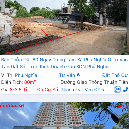
Bán Thửa Đất 80 Ngay Trung Tâm Xã Phú Nghĩa Ô Tô Vào
Tận Đất Sát Trục Kinh Doanh Gần KCN Phú Nghĩa
Vị Trí:
Phú Nghĩa
Tư Vấn
Đất Thổ Cư
Diện Tích:
80m²
Đường Giao Thông Thuận Tiện
Giá:
3-3.5 Tỉ
Đã Có Sổ
Thành Đất Ven Đô→
CHƯƠNG MỸ
Đ
367