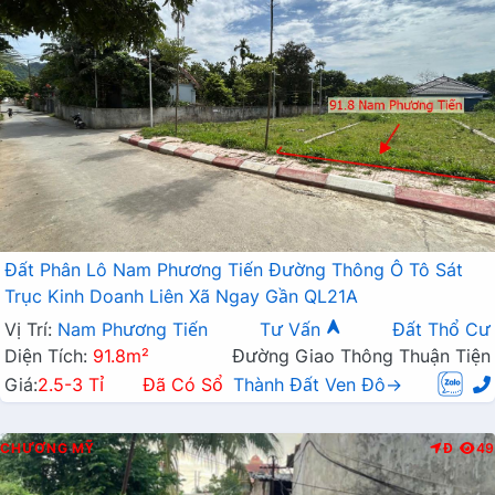
Đất Phân Lô Nam Phương Tiến Đường Thông Ô Tô Sát
Trục Kinh Doanh Liên Xã Ngay Gần QL21A
Vị Trí:
Nam Phương Tiến
Tư Vấn
Đất Thổ Cư
Diện Tích:
91.8m²
Đường Giao Thông Thuận Tiện
Giá:
2.5-3 Tỉ
Đã Có Sổ
Thành Đất Ven Đô→
CHƯƠNG MỸ
Đ
49