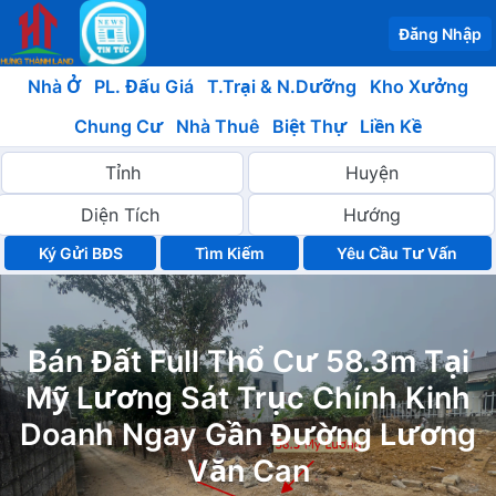
Đăng Nhập
Nhà Ở
PL. Đấu Giá
T.Trại & N.Dưỡng
Kho Xưởng
Chung Cư
Nhà Thuê
Biệt Thự
Liền Kề
Ký Gửi BĐS
Yêu Cầu Tư Vấn
Bán Đất Full Thổ Cư 58.3m Tại
Mỹ Lương Sát Trục Chính Kinh
Doanh Ngay Gần Đường Lương
Văn Can