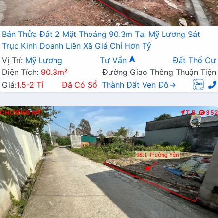
Bán Thửa Đất 2 Mặt Thoáng 90.3m Tại Mỹ Lương Sát
Trục Kinh Doanh Liên Xã Giá Chỉ Hơn Tỷ
Vị Trí:
Mỹ Lương
Tư Vấn
Đất Thổ Cư
Diện Tích:
90.3m²
Đường Giao Thông Thuận Tiện
Giá:
1.5-2 Tỉ
Đã Có Sổ
Thành Đất Ven Đô→
CHƯƠNG MỸ
T.B
352