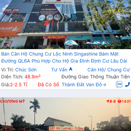
Bán Căn Hộ Chung Cư Lộc Ninh Singashine Bám Mặt
Đường QL6A Phù Hợp Cho Hộ Gia Đình Định Cư Lâu Dài
Vị Trí:
Chúc Sơn
Tư Vấn
Căn Hộ/ Chung Cư
Diện Tích:
48.9m²
Đường Giao Thông Thuận Tiện
Giá:
2-2.5 Tỉ
Đã Có Sổ
Thành Đất Ven Đô→
CHƯƠNG MỸ
Đ.B
1431