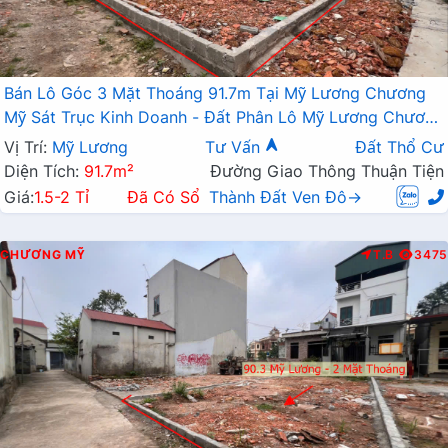
Bán Lô Góc 3 Mặt Thoáng 91.7m Tại Mỹ Lương Chương
Mỹ Sát Trục Kinh Doanh - Đất Phân Lô Mỹ Lương Chương
Mỹ
Vị Trí:
Mỹ Lương
Tư Vấn
Đất Thổ Cư
Diện Tích:
91.7m²
Đường Giao Thông Thuận Tiện
Giá:
1.5-2 Tỉ
Đã Có Sổ
Thành Đất Ven Đô→
CHƯƠNG MỸ
T.B
3475