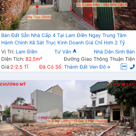
Bán Đất Sẵn Nhà Cấp 4 Tại Lam Điền Ngay Trung Tâm
Hành Chính Xã Sát Trục Kinh Doanh Giá Chỉ Hơn 2 Tỷ
Vị Trí:
Lam Điền
Tư Vấn
Nhà Dân Sinh Bán
Diện Tích:
82.5m²
Đường Giao Thông Thuận Tiện
Giá:
2-2.5 Tỉ
Đã Có Sổ
Thành Đất Ven Đô→
CHƯƠNG MỸ
Đ.N
3477