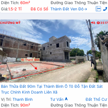
Diện Tích:
60m²
Đường Giao Thông Thuận Tiện
Giá:
1.5-2 Tỉ
Đã Có Sổ
Thành Đất Ven Đô→
CHƯƠNG MỸ
B
3517
Bán Thửa Đất 90m Tại Thành Bình Ô Tô Đỗ Tận Đất Sát
Trục Chính Kinh Doanh Liên Xã
Vị Trí:
Thanh Bình
Tư Vấn
Đất Thổ Cư
Diện Tích:
90m²
Đường Giao Thông Thuận Tiện