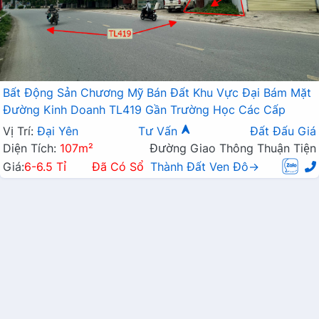
Bất Động Sản Chương Mỹ Bán Đất Khu Vực Đại Bám Mặt
Đường Kinh Doanh TL419 Gần Trường Học Các Cấp
Vị Trí:
Đại Yên
Tư Vấn
Đất Đấu Giá
Diện Tích:
107m²
Đường Giao Thông Thuận Tiện
Giá:
6-6.5 Tỉ
Đã Có Sổ
Thành Đất Ven Đô→