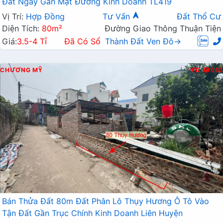
Đất Ngay Gần Mặt Đường Kinh Doanh TL419
Vị Trí:
Hợp Đồng
Tư Vấn
Đất Thổ Cư
Diện Tích:
80m²
Đường Giao Thông Thuận Tiện
Giá:
3.5-4 Tỉ
Đã Có Sổ
Thành Đất Ven Đô→
CHƯƠNG MỸ
Đ
667
Bán Thửa Đất 80m Đất Phân Lô Thụy Hương Ô Tô Vào
Tận Đất Gần Trục Chính Kinh Doanh Liên Huyện