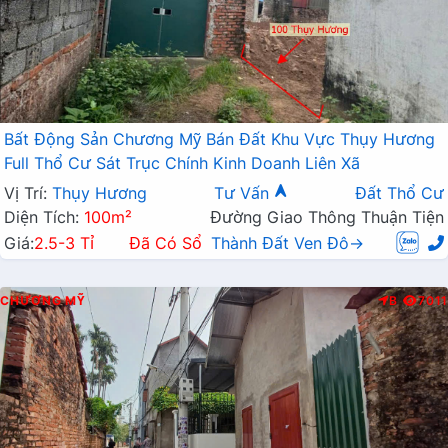
Bất Động Sản Chương Mỹ Bán Đất Khu Vực Thụy Hương
Full Thổ Cư Sát Trục Chính Kinh Doanh Liên Xã
Vị Trí:
Thụy Hương
Tư Vấn
Đất Thổ Cư
Diện Tích:
100m²
Đường Giao Thông Thuận Tiện
Giá:
2.5-3 Tỉ
Đã Có Sổ
Thành Đất Ven Đô→
CHƯƠNG MỸ
B
7011