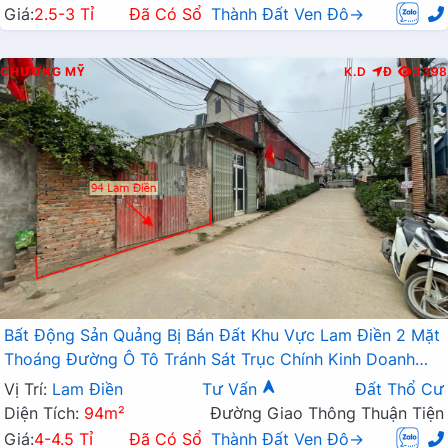
Giá:
2.5-3 Tỉ
Đã Có Sổ
Thành Đất Ven Đô→
CHƯƠNG MỸ
K.D
Đ
3398
Bất Động Sản Quảng Bị Bán Đất Khu Vực Lam Điền 2 Mặt
Thoáng Đường Ô Tô Tránh Sát Trục Chính Kinh Doanh
Liên Xã
Vị Trí:
Lam Điền
Tư Vấn
Đất Thổ Cư
Diện Tích:
94m²
Đường Giao Thông Thuận Tiện
Giá:
4-4.5 Tỉ
Đã Có Sổ
Thành Đất Ven Đô→