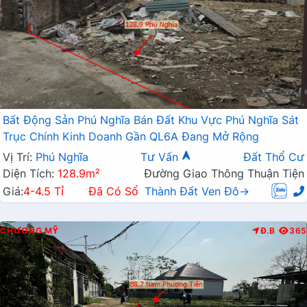
Bất Động Sản Phú Nghĩa Bán Đất Khu Vực Phú Nghĩa Sát
Trục Chính Kinh Doanh Gần QL6A Đang Mở Rộng
Vị Trí:
Phú Nghĩa
Tư Vấn
Đất Thổ Cư
Diện Tích:
128.9m²
Đường Giao Thông Thuận Tiện
Giá:
4-4.5 Tỉ
Đã Có Sổ
Thành Đất Ven Đô→
CHƯƠNG MỸ
Đ.B
365