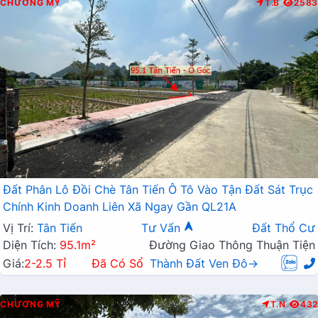
CHƯƠNG MỸ
T.B
2583
Đất Phân Lô Đồi Chè Tân Tiến Ô Tô Vào Tận Đất Sát Trục
Chính Kinh Doanh Liên Xã Ngay Gần QL21A
Vị Trí:
Tân Tiến
Tư Vấn
Đất Thổ Cư
Diện Tích:
95.1m²
Đường Giao Thông Thuận Tiện
Giá:
2-2.5 Tỉ
Đã Có Sổ
Thành Đất Ven Đô→
CHƯƠNG MỸ
T.N
432