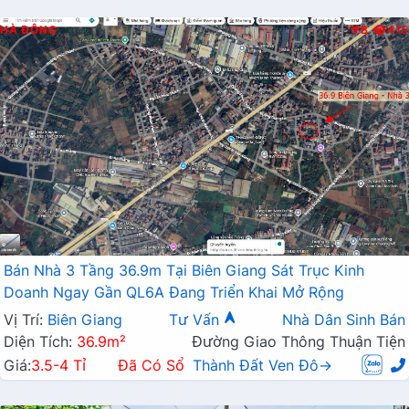
HÀ ĐÔNG
B
415
Bán Nhà 3 Tầng 36.9m Tại Biên Giang Sát Trục Kinh
Doanh Ngay Gần QL6A Đang Triển Khai Mở Rộng
Vị Trí:
Biên Giang
Tư Vấn
Nhà Dân Sinh Bán
Diện Tích:
36.9m²
Đường Giao Thông Thuận Tiện
Giá:
3.5-4 Tỉ
Đã Có Sổ
Thành Đất Ven Đô→