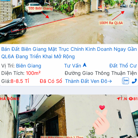
Bán Đất Biên Giang Mặt Trục Chính Kinh Doanh Ngay Gần
QL6A Đang Triển Khai Mở Rộng
Vị Trí:
Biên Giang
Tư Vấn
Đất Thổ Cư
Diện Tích:
100m²
Đường Giao Thông Thuận Tiện
Giá:
8-8.5 Tỉ
Đã Có Sổ
Thành Đất Ven Đô→
HÀ ĐÔNG
T.N
81