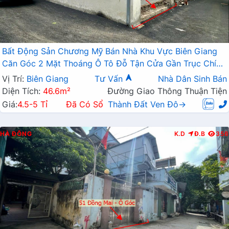
Bất Động Sản Chương Mỹ Bán Nhà Khu Vực Biên Giang
Căn Góc 2 Mặt Thoáng Ô Tô Đỗ Tận Cửa Gần Trục Chính
Kinh Doanh
Vị Trí:
Biên Giang
Tư Vấn
Nhà Dân Sinh Bán
Diện Tích:
46.6m²
Đường Giao Thông Thuận Tiện
Giá:
4.5-5 Tỉ
Đã Có Sổ
Thành Đất Ven Đô→
HÀ ĐÔNG
K.D
Đ.B
356