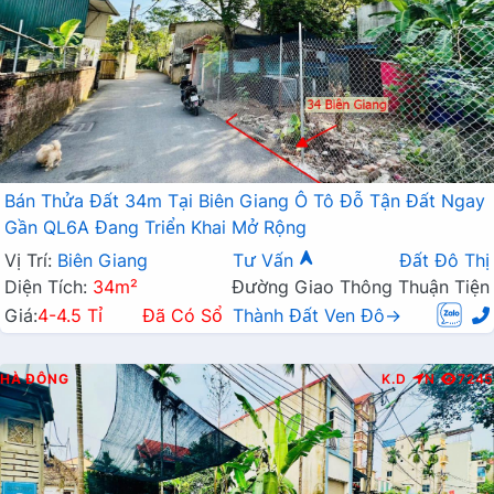
Bán Thửa Đất 34m Tại Biên Giang Ô Tô Đỗ Tận Đất Ngay
Gần QL6A Đang Triển Khai Mở Rộng
Vị Trí:
Biên Giang
Tư Vấn
Đất Đô Thị
Diện Tích:
34m²
Đường Giao Thông Thuận Tiện
Giá:
4-4.5 Tỉ
Đã Có Sổ
Thành Đất Ven Đô→
HÀ ĐÔNG
K.D
N
7245