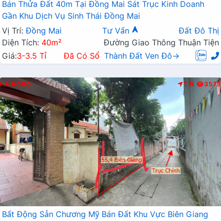
Bán Thửa Đất 40m Tại Đồng Mai Sát Trục Kinh Doanh
Gần Khu Dịch Vụ Sinh Thái Đồng Mai
Vị Trí:
Đồng Mai
Tư Vấn
Đất Đô Thị
Diện Tích:
40m²
Đường Giao Thông Thuận Tiện
Giá:
3-3.5 Tỉ
Đã Có Sổ
Thành Đất Ven Đô→
HÀ ĐÔNG
T.N
3575
Bất Động Sản Chương Mỹ Bán Đất Khu Vực Biên Giang