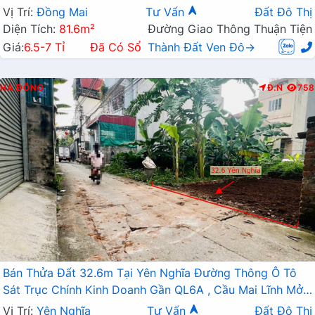
Vị Trí:
Đồng Mai
Tư Vấn
Đất Đô Thị
Diện Tích:
81.6m²
Đường Giao Thông Thuận Tiện
Giá:
6.5-7 Tỉ
Đã Có Sổ
Thành Đất Ven Đô→
HÀ ĐÔNG
Đ.N
758
Bán Thửa Đất 32.6m Tại Yên Nghĩa Đường Thông Ô Tô
Sát Trục Chính Kinh Doanh Gần QL6A , Cầu Mai Lĩnh Mở
Rộng
Vị Trí:
Yên Nghĩa
Tư Vấn
Đất Đô Thị