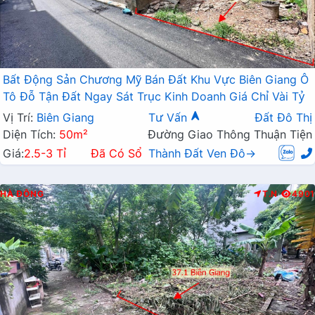
Bất Động Sản Chương Mỹ Bán Đất Khu Vực Biên Giang Ô
Tô Đỗ Tận Đất Ngay Sát Trục Kinh Doanh Giá Chỉ Vài Tỷ
Vị Trí:
Biên Giang
Tư Vấn
Đất Đô Thị
Diện Tích:
50m²
Đường Giao Thông Thuận Tiện
Giá:
2.5-3 Tỉ
Đã Có Sổ
Thành Đất Ven Đô→
HÀ ĐÔNG
T.N
4901