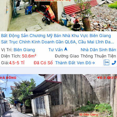
Bất Động Sản Chương Mỹ Bán Nhà Khu Vực Biên Giang
Sát Trục Chính Kinh Doanh Gần QL6A, Cầu Mai Lĩnh Đang
Mở Rộng
Vị Trí:
Biên Giang
Tư Vấn
Nhà Dân Sinh Bán
Diện Tích:
50.6m²
Đường Giao Thông Thuận Tiện
Giá:
4.5-5 Tỉ
Đã Có Sổ
Thành Đất Ven Đô→
HÀ ĐÔNG
Đ.B
317