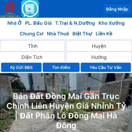
Đăng Nhập
Nhà Ở
PL. Đấu Giá
T.Trại & N.Dưỡng
Kho Xưởng
Chung Cư
Nhà Thuê
Biệt Thự
Liền Kề
Ký Gửi BĐS
Yêu Cầu Tư Vấn
Bán Đất Đồng Mai Gần Trục
Chính Liên Huyện Giá Nhỉnh Tỷ
| Đất Phân Lô Đồng Mai Hà
Đông