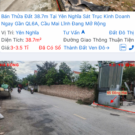
Bán Thửa Đất 38.7m Tại Yên Nghĩa Sát Trục Kinh Doanh
Ngay Gần QL6A, Cầu Mai Lĩnh Đang Mở Rộng
Vị Trí:
Yên Nghĩa
Tư Vấn
Đất Đô Thị
Diện Tích:
38.7m²
Đường Giao Thông Thuận Tiện
Giá:
3-3.5 Tỉ
Đã Có Sổ
Thành Đất Ven Đô→
HÀ ĐÔNG
K.D
B
86