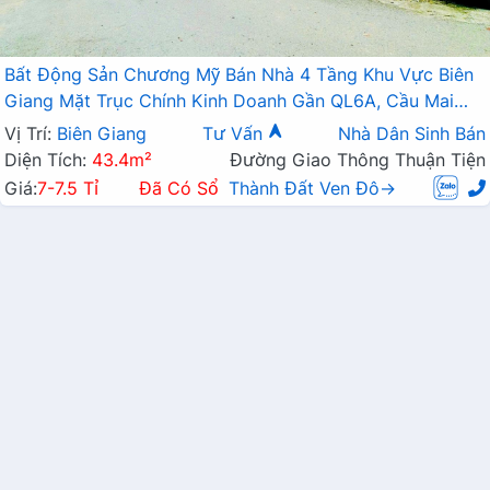
Bất Động Sản Chương Mỹ Bán Nhà 4 Tầng Khu Vực Biên
Giang Mặt Trục Chính Kinh Doanh Gần QL6A, Cầu Mai
Lĩnh Đang Mở Rộng
Vị Trí:
Biên Giang
Tư Vấn
Nhà Dân Sinh Bán
Diện Tích:
43.4m²
Đường Giao Thông Thuận Tiện
Giá:
7-7.5 Tỉ
Đã Có Sổ
Thành Đất Ven Đô→