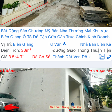
Bất Động Sản Chương Mỹ Bán Nhà Thương Mại Khu Vực
Biên Giang Ô Tô Đỗ Tận Cửa Gần Trục Chính Kinh Doanh
Vị Trí:
Biên Giang
Tư Vấn
Nhà Bán Liền Kề
Diện Tích:
30m²
Đường Giao Thông Thuận Tiện
Giá:
3.5-4 Tỉ
Đã Có Sổ
Thành Đất Ven Đô→
HÀ ĐÔNG
Đ.N
6583