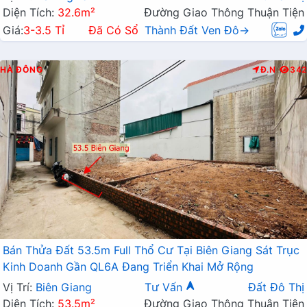
Diện Tích:
32.6m²
Đường Giao Thông Thuận Tiện
Giá:
3-3.5 Tỉ
Đã Có Sổ
Thành Đất Ven Đô→
HÀ ĐÔNG
Đ.N
342
Bán Thửa Đất 53.5m Full Thổ Cư Tại Biên Giang Sát Trục
Kinh Doanh Gần QL6A Đang Triển Khai Mở Rộng
Vị Trí:
Biên Giang
Tư Vấn
Đất Đô Thị
Diện Tích:
53.5m²
Đường Giao Thông Thuận Tiện