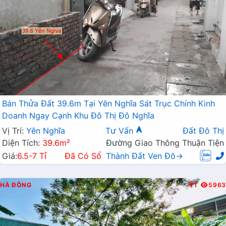
Bán Thửa Đất 39.6m Tại Yên Nghĩa Sát Trục Chính Kinh
Doanh Ngay Cạnh Khu Đô Thị Đô Nghĩa
Vị Trí:
Yên Nghĩa
Tư Vấn
Đất Đô Thị
Diện Tích:
39.6m²
Đường Giao Thông Thuận Tiện
Giá:
6.5-7 Tỉ
Đã Có Sổ
Thành Đất Ven Đô→
HÀ ĐÔNG
T
5963