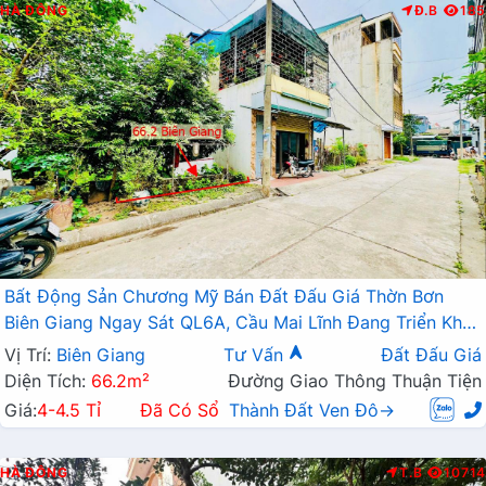
HÀ ĐÔNG
Đ.B
185
Bất Động Sản Chương Mỹ Bán Đất Đấu Giá Thờn Bơn
Biên Giang Ngay Sát QL6A, Cầu Mai Lĩnh Đang Triển Khai
Mở Rộng
Vị Trí:
Biên Giang
Tư Vấn
Đất Đấu Giá
Diện Tích:
66.2m²
Đường Giao Thông Thuận Tiện
Giá:
4-4.5 Tỉ
Đã Có Sổ
Thành Đất Ven Đô→
HÀ ĐÔNG
T.B
10714