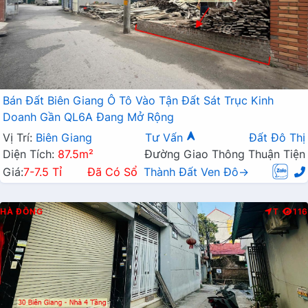
Bán Đất Biên Giang Ô Tô Vào Tận Đất Sát Trục Kinh
Doanh Gần QL6A Đang Mở Rộng
Vị Trí:
Biên Giang
Tư Vấn
Đất Đô Thị
Diện Tích:
87.5m²
Đường Giao Thông Thuận Tiện
Giá:
7-7.5 Tỉ
Đã Có Sổ
Thành Đất Ven Đô→
HÀ ĐÔNG
T
116