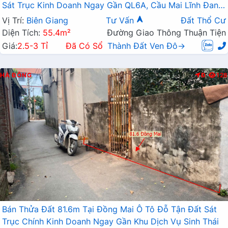
Sát Trục Kinh Doanh Ngay Gần QL6A, Cầu Mai Lĩnh Đang
Mở Rộng
Vị Trí:
Biên Giang
Tư Vấn
Đất Thổ Cư
Diện Tích:
55.4m²
Đường Giao Thông Thuận Tiện
Giá:
2.5-3 Tỉ
Đã Có Sổ
Thành Đất Ven Đô→
HÀ ĐÔNG
Đ
128
Bán Thửa Đất 81.6m Tại Đồng Mai Ô Tô Đỗ Tận Đất Sát
Trục Chính Kinh Doanh Ngay Gần Khu Dịch Vụ Sinh Thái