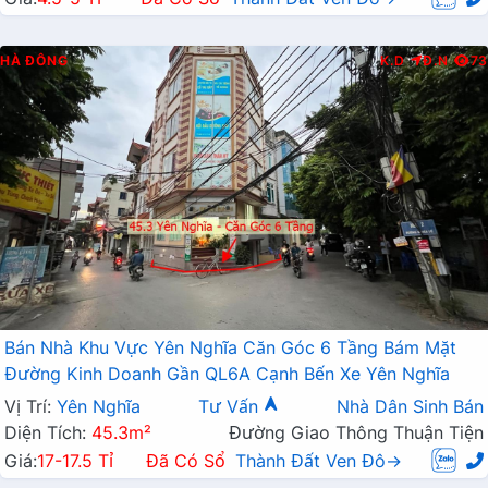
HÀ ĐÔNG
K.D
Đ.N
73
Bán Nhà Khu Vực Yên Nghĩa Căn Góc 6 Tầng Bám Mặt
Đường Kinh Doanh Gần QL6A Cạnh Bến Xe Yên Nghĩa
Vị Trí:
Yên Nghĩa
Tư Vấn
Nhà Dân Sinh Bán
Diện Tích:
45.3m²
Đường Giao Thông Thuận Tiện
Giá:
17-17.5 Tỉ
Đã Có Sổ
Thành Đất Ven Đô→