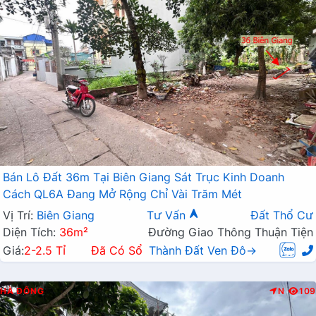
Bán Lô Đất 36m Tại Biên Giang Sát Trục Kinh Doanh
Cách QL6A Đang Mở Rộng Chỉ Vài Trăm Mét
Vị Trí:
Biên Giang
Tư Vấn
Đất Thổ Cư
Diện Tích:
36m²
Đường Giao Thông Thuận Tiện
Giá:
2-2.5 Tỉ
Đã Có Sổ
Thành Đất Ven Đô→
HÀ ĐÔNG
N
109