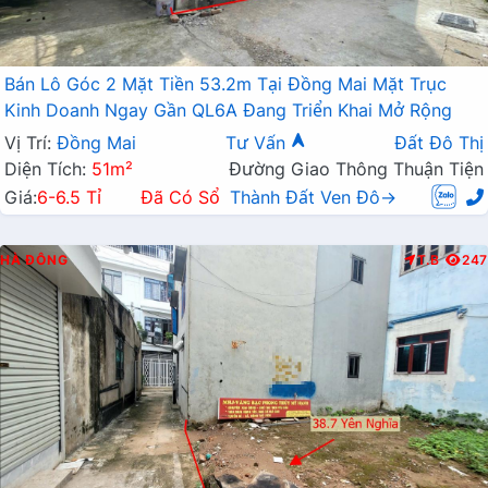
Bán Lô Góc 2 Mặt Tiền 53.2m Tại Đồng Mai Mặt Trục
Kinh Doanh Ngay Gần QL6A Đang Triển Khai Mở Rộng
Vị Trí:
Đồng Mai
Tư Vấn
Đất Đô Thị
Diện Tích:
51m²
Đường Giao Thông Thuận Tiện
Giá:
6-6.5 Tỉ
Đã Có Sổ
Thành Đất Ven Đô→
HÀ ĐÔNG
T.B
247