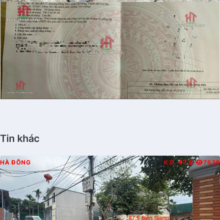
Tin khác
HÀ ĐÔNG
K.D
T.B
7636