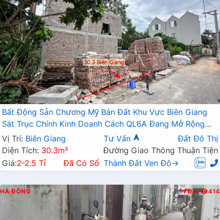
Bất Động Sản Chương Mỹ Bán Đất Khu Vực Biên Giang
Sát Trục Chính Kinh Doanh Cách QL6A Đang Mở Rộng
Chỉ Vài Trăm Mét
Vị Trí:
Biên Giang
Tư Vấn
Đất Đô Thị
Diện Tích:
30.3m²
Đường Giao Thông Thuận Tiện
Giá:
2-2.5 Tỉ
Đã Có Sổ
Thành Đất Ven Đô→
HÀ ĐÔNG
Đ.B
414