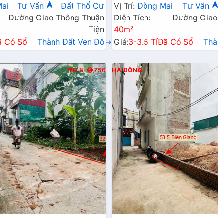
ng Mai
Thái Đồng Mai
ai
Tư Vấn
Đất Thổ Cư
Vị Trí:
Đồng Mai
Tư Vấn
Đường Giao Thông Thuận
Diện Tích:
Đường Giao
Tiện
40m²
ã Có Sổ
Thành Đất Ven Đô→
Giá:
3-3.5 Tỉ
Đã Có Sổ
Thà
Đ.N
756
HÀ ĐÔNG