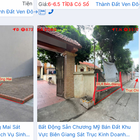
Tiện
Giá:
6-6.5 Tỉ
Đã Có Sổ
Thành Đất Ven Đ
nh Đất Ven Đô→
Đ
873
HÀ ĐÔNG
T.N
3572
 Mai Sát
Bất Động Sản Chương Mỹ Bán Đất Khu
ch Vụ Sinh
Vực Biên Giang Sát Trục Kinh Doanh