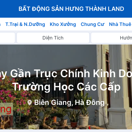
BẤT ĐỘNG SẢN HƯNG THÀNH LAND
á
T.Trại & N.Dưỡng
Kho Xưởng
Chung Cư
Nhà Thuê
y Gần Trục Chính Kinh D
Trường Học Các Cấp
Biên Giang, Hà Đông