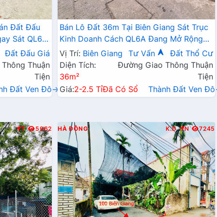
án Đất Đấu
Bán Lô Đất 36m Tại Biên Giang Sát Trục
gay Sát QL6A,
Kinh Doanh Cách QL6A Đang Mở Rộng
ai Mở Rộng
Chỉ Vài Trăm Mét
Đất Đấu Giá
Vị Trí:
Biên Giang
Tư Vấn
Đất Thổ Cư
 Thông Thuận
Diện Tích:
Đường Giao Thông Thuận
Tiện
36m²
Tiện
nh Đất Ven Đô→
Giá:
2-2.5 Tỉ
Đã Có Sổ
Thành Đất Ven Đ
T
5962
HÀ ĐÔNG
K.D
N
7245