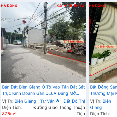
HÀ ĐÔNG
K.D
T.B
7631
HÀ ĐÔNG
Bán Đất Biên Giang Ô Tô Vào Tận Đất Sát
Bất Động Sả
Trục Kinh Doanh Gần QL6A Đang Mở
Thương Mại K
Rộng
Tận Cửa Gần 
Vị Trí:
Biên Giang
Tư Vấn
Đất Đô Thị
Vị Trí:
Biên
Diện Tích:
Đường Giao Thông Thuận
Giang
87.5m²
Tiện
Diện Tích: