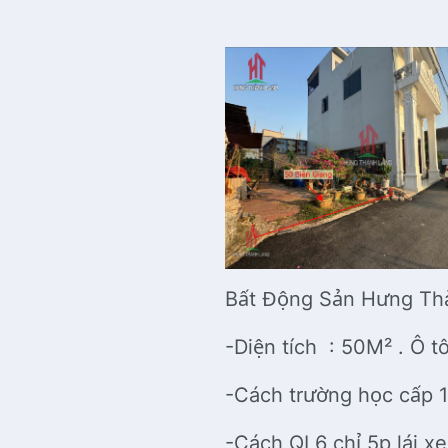
Bất Động Sản Hưng Thà
-Diện tích : 50M² . Ô 
-Cách trường học cấp 1
-Cách QL6 chỉ 5p lái xe