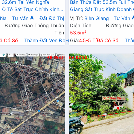
 32.6m Tại Yên Nghĩa
Bán Thửa Đất 53.5m Full Th
Ô Tô Sát Trục Chính Kinh
Giang Sát Trục Kinh Doanh
6A , Cầu Mai Lĩnh Mở Rộng
Đang Triển Khai Mở Rộng
hĩa
Tư Vấn
Đất Đô Thị
Vị Trí:
Biên Giang
Tư Vấn
Đường Giao Thông Thuận
Diện Tích:
Đường Giao
Tiện
53.5m²
ã Có Sổ
Thành Đất Ven Đô→
Giá:
4.5-5 Tỉ
Đã Có Sổ
Thà
B
411
HÀ ĐÔNG