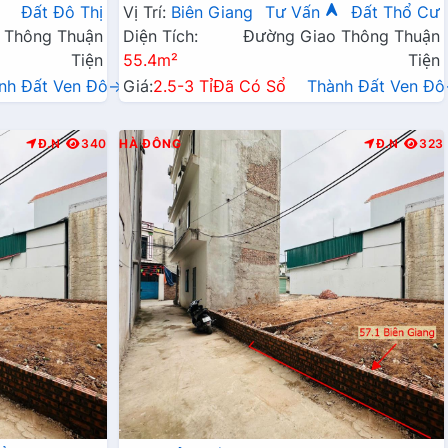
Ngay Gần QL6A, Cầu Mai Lĩnh Đang Mở
Đất Đô Thị
Vị Trí:
Biên Giang
Tư Vấn
Đất Thổ Cư
Rộng
 Thông Thuận
Diện Tích:
Đường Giao Thông Thuận
Tiện
55.4m²
Tiện
nh Đất Ven Đô→
Giá:
2.5-3 Tỉ
Đã Có Sổ
Thành Đất Ven Đ
Đ.N
340
HÀ ĐÔNG
Đ.N
323