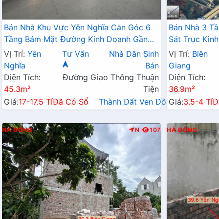
Bán Nhà Khu Vực Yên Nghĩa Căn Góc 6
Bán Nhà 3 Tầ
Tầng Bám Mặt Đường Kinh Doanh Gần
Sát Trục Kin
QL6A Cạnh Bến Xe Yên Nghĩa
Đang Triển K
Vị Trí:
Yên
Tư Vấn
Nhà Dân Sinh
Vị Trí:
Biên
Nghĩa
Bán
Giang
Diện Tích:
Đường Giao Thông Thuận
Diện Tích:
45.3m²
Tiện
36.9m²
Giá:
17-17.5 Tỉ
Đã Có Sổ
Thành Đất Ven Đô→
Giá:
3.5-4 Tỉ
Đ
HÀ ĐÔNG
N
107
HÀ ĐÔNG