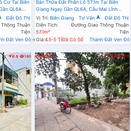
ổ Cư Tại Biên
Bán Thửa Đất Phân Lô 57.1m Tại Biên
 Gần QL6A
Giang Ngay Gần QL6A, Cầu Mai Lĩnh
Đang Mở Rộng Giá Chỉ Vài Tỷ
Đất Đô Thị
Vị Trí:
Biên Giang
Tư Vấn
Đất Đô Thị
 Thông Thuận
Diện Tích:
Đường Giao Thông Thuận
Tiện
57.1m²
Tiện
nh Đất Ven Đô→
Giá:
4.5-5 Tỉ
Đã Có Sổ
Thành Đất Ven Đ
Đ.B
180
HÀ ĐÔNG
T.B
10711