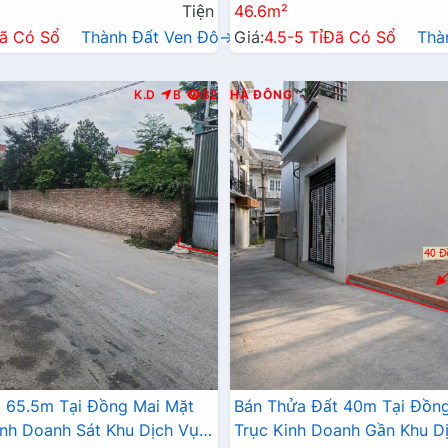
Tiện
46.6m²
ã Có Sổ
Thành Đất Ven Đô→
Giá:
4.5-5 Tỉ
Đã Có Sổ
Thà
K.D
B
82
HÀ ĐÔNG
 65.5m Tại Đồng Mai Mặt
Bán Thửa Đất 40m Tại Đồng
inh Doanh Sát Khu Dịch Vụ
Trục Kinh Doanh Gần Khu Dị