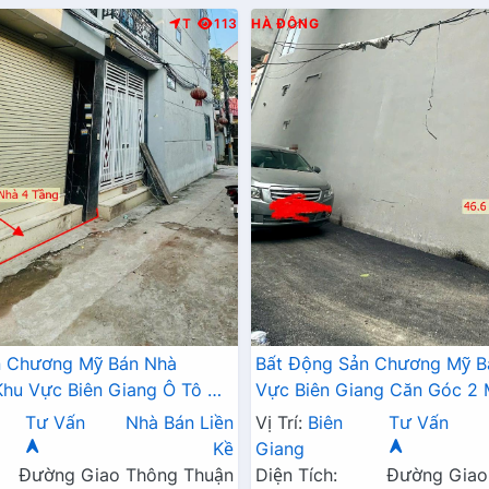
T
113
HÀ ĐÔNG
n Chương Mỹ Bán Nhà
Bất Động Sản Chương Mỹ B
hu Vực Biên Giang Ô Tô Đỗ
Vực Biên Giang Căn Góc 2
Trục Chính Kinh Doanh
Tô Đỗ Tận Cửa Gần Trục Ch
Tư Vấn
Nhà Bán Liền
Vị Trí:
Biên
Tư Vấn
Doanh
Kề
Giang
Đường Giao Thông Thuận
Diện Tích:
Đường Giao