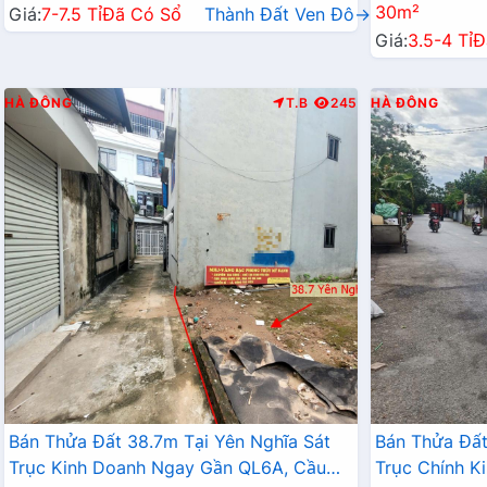
30m²
Giá:
7-7.5 Tỉ
Đã Có Sổ
Thành Đất Ven Đô→
Giá:
3.5-4 Tỉ
Đ
HÀ ĐÔNG
T.B
245
HÀ ĐÔNG
Bán Thửa Đất 38.7m Tại Yên Nghĩa Sát
Bán Thửa Đất
Trục Kinh Doanh Ngay Gần QL6A, Cầu
Trục Chính K