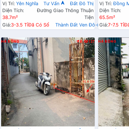
Mai Lĩnh Đang Mở Rộng
Sinh Thái Đồ
Vị Trí:
Yên Nghĩa
Tư Vấn
Đất Đô Thị
Vị Trí:
Đồng M
Diện Tích:
Đường Giao Thông Thuận
Diện Tích:
38.7m²
Tiện
65.5m²
Giá:
3-3.5 Tỉ
Đã Có Sổ
Thành Đất Ven Đô→
Giá:
7-7.5 Tỉ
Đ
HÀ ĐÔNG
Đ
127
HÀ ĐÔNG