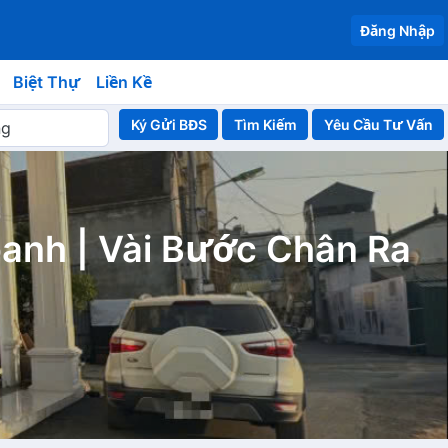
Đăng Nhập
Biệt Thự
Liền Kề
Ký Gửi BĐS
Yêu Cầu Tư Vấn
oanh | Vài Bước Chân Ra