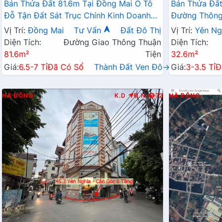
Bán Thửa Đất 81.6m Tại Đồng Mai Ô Tô
Bán Thửa Đất
Đỗ Tận Đất Sát Trục Chính Kinh Doanh
Đường Thông 
Ngay Gần Khu Dịch Vụ Sinh Thái
Doanh Gần QL
Vị Trí:
Đồng Mai
Tư Vấn
Đất Đô Thị
Vị Trí:
Yên Ng
Diện Tích:
Đường Giao Thông Thuận
Diện Tích:
81.6m²
Tiện
32.6m²
Giá:
6.5-7 Tỉ
Đã Có Sổ
Thành Đất Ven Đô→
Giá:
3-3.5 Tỉ
Đ
HÀ ĐÔNG
K.D
Đ.N
72
HÀ ĐÔNG