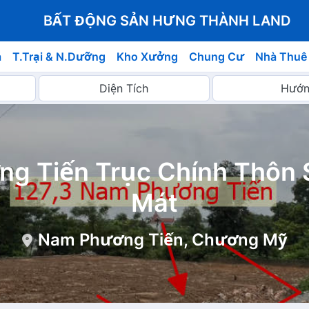
BẤT ĐỘNG SẢN HƯNG THÀNH LAND
á
T.Trại & N.Dưỡng
Kho Xưởng
Chung Cư
Nhà Thuê
ng Tiến Trục Chính Thôn 
Mát
Nam Phương Tiến, Chương Mỹ