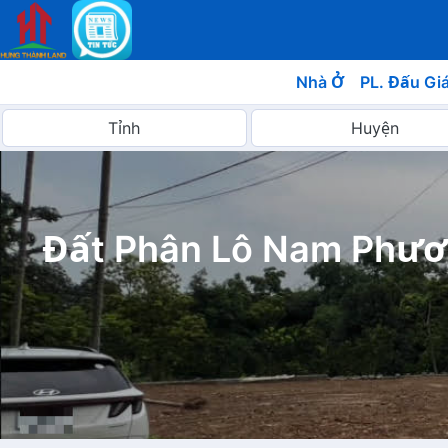
Nhà Ở
PL. Đấu Gi
Đất Phân Lô Nam Phươ