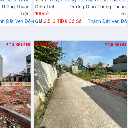
 Thông Thuận
Diện Tích:
Đường Giao Thông Thuận
Tiện
100m²
Tiện
nh Đất Ven Đô→
Giá:
2.5-3 Tỉ
Đã Có Sổ
Thành Đất Ven Đ
T.B
3489
CHƯƠNG MỸ
T.B
368