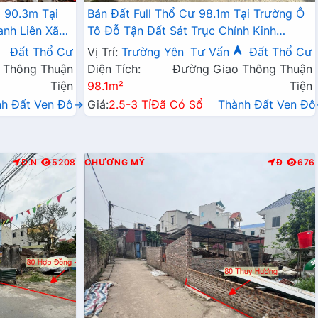
 90.3m Tại
Bán Đất Full Thổ Cư 98.1m Tại Trường Ô
anh Liên Xã
Tô Đỗ Tận Đất Sát Trục Chính Kinh
Doanh Giá Chỉ Hơn 2 Tỷ
Đất Thổ Cư
Vị Trí:
Trường Yên
Tư Vấn
Đất Thổ Cư
 Thông Thuận
Diện Tích:
Đường Giao Thông Thuận
Tiện
98.1m²
Tiện
nh Đất Ven Đô→
Giá:
2.5-3 Tỉ
Đã Có Sổ
Thành Đất Ven Đ
Đ.N
5208
CHƯƠNG MỸ
Đ
676