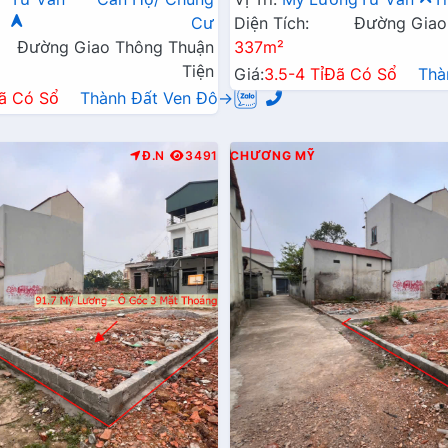
Cư
Diện Tích:
Đường Giao
Đường Giao Thông Thuận
337m²
Tiện
Giá:
3.5-4 Tỉ
Đã Có Sổ
Thà
ã Có Sổ
Thành Đất Ven Đô→
Đ.N
3491
CHƯƠNG MỸ