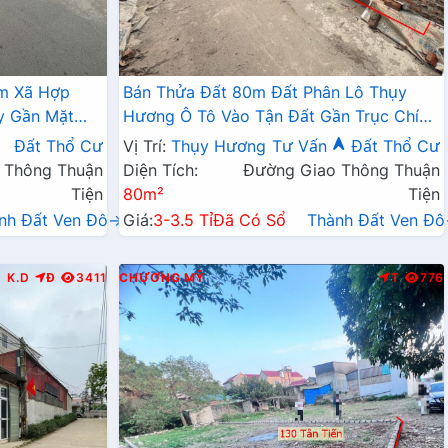
âm Xã Hợp
Bán Thửa Đất 80m Đất Phân Lô Thụy
y Gần Mặt
Hương Ô Tô Vào Tận Đất Gần Trục Chính
Kinh Doanh Liên Huyện
Đất Thổ Cư
Vị Trí:
Thụy Hương
Tư Vấn
Đất Thổ Cư
 Thông Thuận
Diện Tích:
Đường Giao Thông Thuận
Tiện
80m²
Tiện
nh Đất Ven Đô→
Giá:
3-3.5 Tỉ
Đã Có Sổ
Thành Đất Ven Đ
K.D
Đ
3411
CHƯƠNG MỸ
T
776