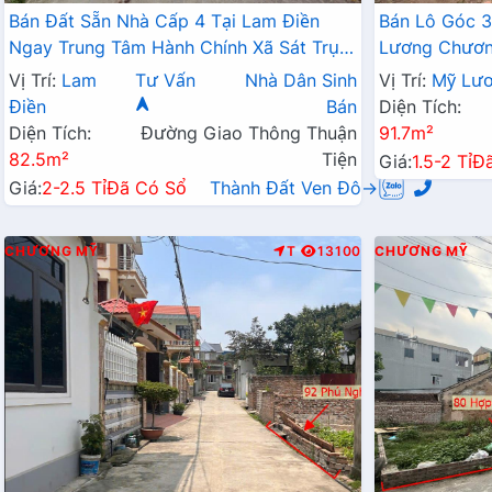
Bán Đất Sẵn Nhà Cấp 4 Tại Lam Điền
Bán Lô Góc 3
Ngay Trung Tâm Hành Chính Xã Sát Trục
Lương Chương
Kinh Doanh Giá Chỉ Hơn 2 Tỷ
Đất Phân Lô
Vị Trí:
Lam
Tư Vấn
Nhà Dân Sinh
Vị Trí:
Mỹ Lư
Điền
Bán
Diện Tích:
Diện Tích:
Đường Giao Thông Thuận
91.7m²
82.5m²
Tiện
Giá:
1.5-2 Tỉ
Đ
Giá:
2-2.5 Tỉ
Đã Có Sổ
Thành Đất Ven Đô→
CHƯƠNG MỸ
T
13100
CHƯƠNG MỸ