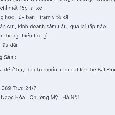
chỉ mất 15p lái xe
g học , ủy ban , trạm y tế xã
n cư , kinh doanh sâm uất , qua lại tấp nập
m không thiếu thứ gì
lâu dài
g Sản :
a để ở hay đầu tư muốn xem đất liên hệ Bất 
8 389 Trực 24/7
, Ngọc Hòa , Chương Mỹ , Hà Nội