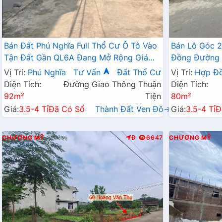
Bán Đất Phú Nghĩa Full Thổ Cư Ô Tô Vào
Bán Lô Góc 
Tận Đất Gần QL6A Đang Mở Rộng Giá
Đồng Đường 
Chỉ Vài Tỷ
Hành Chính 
Vị Trí:
Phú Nghĩa
Tư Vấn
Đất Thổ Cư
Vị Trí:
Hợp Đ
Diện Tích:
Đường Giao Thông Thuận
Diện Tích:
92m²
Tiện
80m²
Giá:
3.5-4 Tỉ
Đã Có Sổ
Thành Đất Ven Đô→
Giá:
3.5-4 Tỉ
Đ
CHƯƠNG MỸ
Đ
6647
CHƯƠNG MỸ