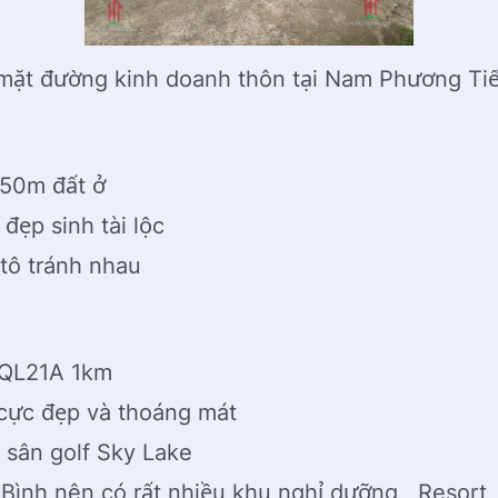
 mặt đường kinh doanh thôn tại Nam Phương T
ó 50m đất ở
đẹp sinh tài lộc
 tô tránh nhau
 QL21A 1km
cực đẹp và thoáng mát
 sân golf Sky Lake
Bình nên có rất nhiều khu nghỉ dưỡng , Resort , 