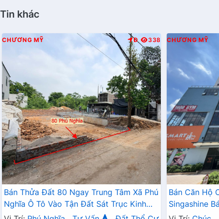
Tin khác
CHƯƠNG MỸ
Đ
338
CHƯƠNG MỸ
Bán Thửa Đất 80 Ngay Trung Tâm Xã Phú
Bán Căn Hộ 
Nghĩa Ô Tô Vào Tận Đất Sát Trục Kinh
Singashine 
Doanh Gần KCN Phú Nghĩa
Hợp Cho Hộ G
Vị Trí:
Phú Nghĩa
Tư Vấn
Đất Thổ Cư
Vị Trí:
Chúc