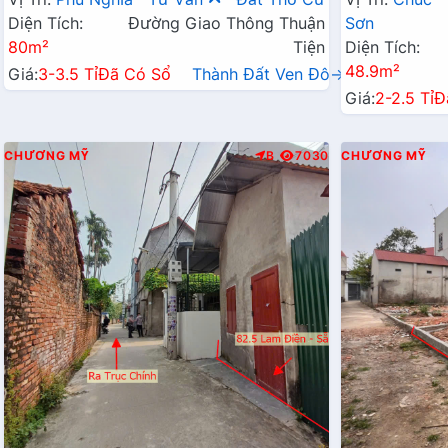
Diện Tích:
Đường Giao Thông Thuận
Sơn
80m²
Tiện
Diện Tích:
48.9m²
Giá:
3-3.5 Tỉ
Đã Có Sổ
Thành Đất Ven Đô→
Giá:
2-2.5 Tỉ
Đ
CHƯƠNG MỸ
B
7030
CHƯƠNG MỸ