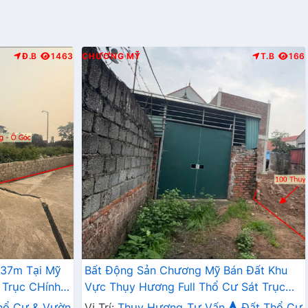
Đ.B
1463
CHƯƠNG MỸ
T.B
166
337m Tại Mỹ
Bất Động Sản Chương Mỹ Bán Đất Khu
 Trục CHính
Vực Thụy Hương Full Thổ Cư Sát Trục
Chính Kinh Doanh Liên Xã
hổ Cư & Vườn
Vị Trí:
Thụy Hương
Tư Vấn
Đất Thổ Cư