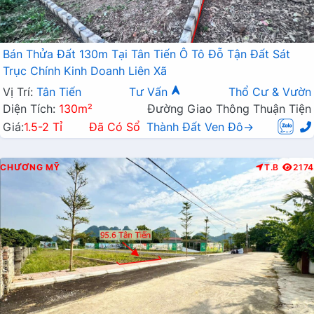
Bán Thửa Đất 130m Tại Tân Tiến Ô Tô Đỗ Tận Đất Sát
Trục Chính Kinh Doanh Liên Xã
Vị Trí:
Tân Tiến
Tư Vấn
Thổ Cư & Vườn
Diện Tích:
130m²
Đường Giao Thông Thuận Tiện
Giá:
1.5-2 Tỉ
Đã Có Sổ
Thành Đất Ven Đô→
CHƯƠNG MỸ
T.B
2174