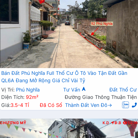
Bán Đất Phú Nghĩa Full Thổ Cư Ô Tô Vào Tận Đất Gần
QL6A Đang Mở Rộng Giá Chỉ Vài Tỷ
Vị Trí:
Phú Nghĩa
Tư Vấn
Đất Thổ Cư
Diện Tích:
92m²
Đường Giao Thông Thuận Tiện
Giá:
3.5-4 Tỉ
Đã Có Sổ
Thành Đất Ven Đô→
CHƯƠNG MỸ
K.D
Đ.B
5026