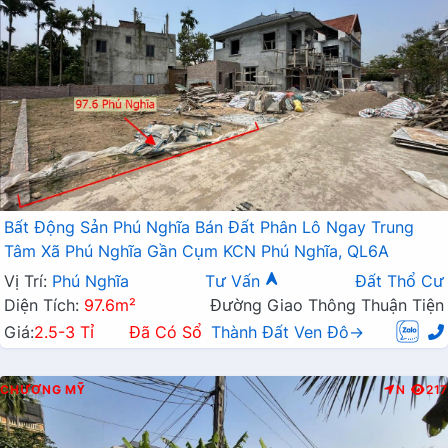
Bất Động Sản Phú Nghĩa Bán Đất Phân Lô Ngay Trung
Tâm Xã Phú Nghĩa Gần Cụm KCN Phú Nghĩa, QL6A
Vị Trí:
Phú Nghĩa
Tư Vấn
Đất Thổ Cư
Diện Tích:
97.6m²
Đường Giao Thông Thuận Tiện
Giá:
2.5-3 Tỉ
Đã Có Sổ
Thành Đất Ven Đô→
CHƯƠNG MỸ
N
217