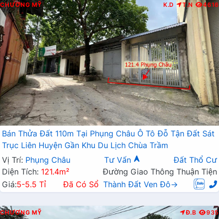
CHƯƠNG MỸ
K.D
T.N
4616
Bán Thửa Đất 110m Tại Phụng Châu Ô Tô Đỗ Tận Đất Sát
Trục Liên Huyện Gần Khu Du Lịch Chùa Trầm
Vị Trí:
Phụng Châu
Tư Vấn
Đất Thổ Cư
Diện Tích:
121.4m²
Đường Giao Thông Thuận Tiện
Giá:
5-5.5 Tỉ
Đã Có Sổ
Thành Đất Ven Đô→
CHƯƠNG MỸ
Đ.B
935