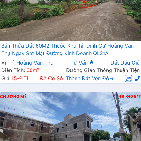
Bán Thửa Đất 60M2 Thuộc Khu Tái Định Cư Hoàng Văn
Thụ Ngay Sát Mặt Đường Kinh Doanh QL21A
Vị Trí:
Hoàng Văn Thụ
Tư Vấn
Đất Đấu Giá
Diện Tích:
60m²
Đường Giao Thông Thuận Tiện
Giá:
1.5-2 Tỉ
Đã Có Sổ
Thành Đất Ven Đô→
CHƯƠNG MỸ
B
3517