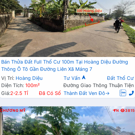
Bán Thửa Đất Full Thổ Cư 100m Tại Hoàng Diệu Đường
Thông Ô Tô Gần Đường Liên Xã Máng 7
Vị Trí:
Hoàng Diệu
Tư Vấn
Đất Thổ Cư
Diện Tích:
100m²
Đường Giao Thông Thuận Tiện
Giá:
2-2.5 Tỉ
Đã Có Sổ
Thành Đất Ven Đô→
CHƯƠNG MỸ
N
3815