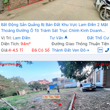
Bất Động Sản Quảng Bị Bán Đất Khu Vực Lam Điền 2 Mặt
Thoáng Đường Ô Tô Tránh Sát Trục Chính Kinh Doanh
Liên Xã
Vị Trí:
Lam Điền
Tư Vấn
Đất Thổ Cư
Diện Tích:
94m²
Đường Giao Thông Thuận Tiện
Giá:
4-4.5 Tỉ
Đã Có Sổ
Thành Đất Ven Đô→
CHƯƠNG MỸ
T
747