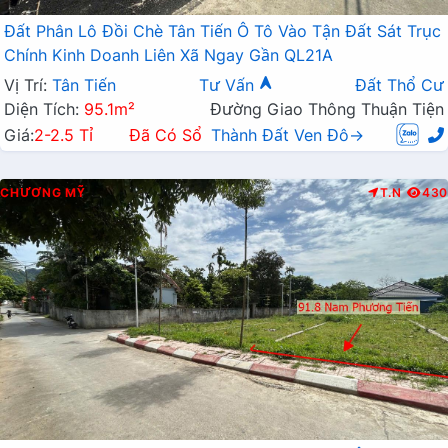
Đất Phân Lô Đồi Chè Tân Tiến Ô Tô Vào Tận Đất Sát Trục
Chính Kinh Doanh Liên Xã Ngay Gần QL21A
Vị Trí:
Tân Tiến
Tư Vấn
Đất Thổ Cư
Diện Tích:
95.1m²
Đường Giao Thông Thuận Tiện
Giá:
2-2.5 Tỉ
Đã Có Sổ
Thành Đất Ven Đô→
CHƯƠNG MỸ
T.N
430