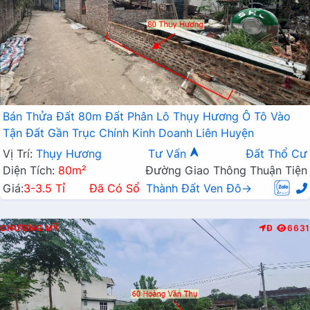
Bán Thửa Đất 80m Đất Phân Lô Thụy Hương Ô Tô Vào
Tận Đất Gần Trục Chính Kinh Doanh Liên Huyện
Vị Trí:
Thụy Hương
Tư Vấn
Đất Thổ Cư
Diện Tích:
80m²
Đường Giao Thông Thuận Tiện
Giá:
3-3.5 Tỉ
Đã Có Sổ
Thành Đất Ven Đô→
CHƯƠNG MỸ
Đ
6631