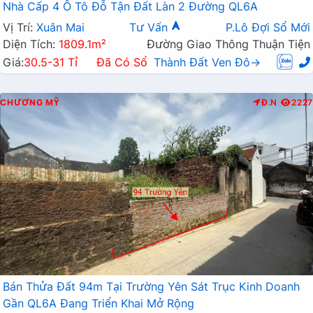
Nhà Cấp 4 Ô Tô Đỗ Tận Đất Làn 2 Đường QL6A
Vị Trí:
Xuân Mai
Tư Vấn
P.Lô Đợi Sổ Mới
Diện Tích:
1809.1m²
Đường Giao Thông Thuận Tiện
Giá:
30.5-31 Tỉ
Đã Có Sổ
Thành Đất Ven Đô→
CHƯƠNG MỸ
Đ.N
2227
Bán Thửa Đất 94m Tại Trường Yên Sát Trục Kinh Doanh
Gần QL6A Đang Triển Khai Mở Rộng