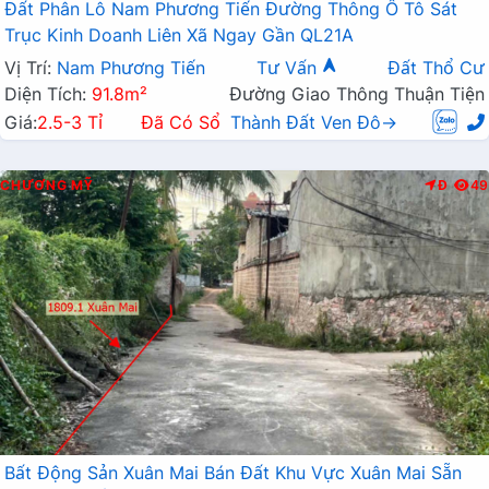
Đất Phân Lô Nam Phương Tiến Đường Thông Ô Tô Sát
Trục Kinh Doanh Liên Xã Ngay Gần QL21A
Vị Trí:
Nam Phương Tiến
Tư Vấn
Đất Thổ Cư
Diện Tích:
91.8m²
Đường Giao Thông Thuận Tiện
Giá:
2.5-3 Tỉ
Đã Có Sổ
Thành Đất Ven Đô→
CHƯƠNG MỸ
Đ
49
Bất Động Sản Xuân Mai Bán Đất Khu Vực Xuân Mai Sẵn