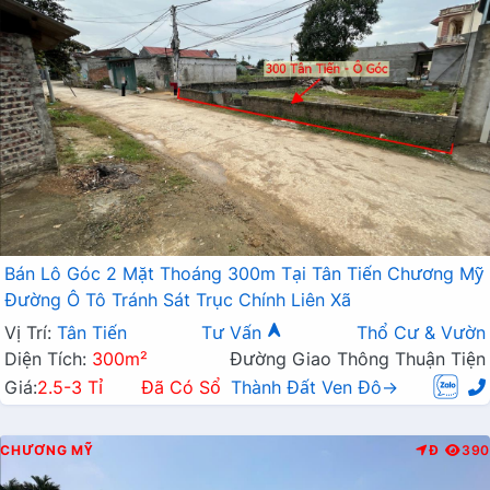
Bán Lô Góc 2 Mặt Thoáng 300m Tại Tân Tiến Chương Mỹ
Đường Ô Tô Tránh Sát Trục Chính Liên Xã
Vị Trí:
Tân Tiến
Tư Vấn
Thổ Cư & Vườn
Diện Tích:
300m²
Đường Giao Thông Thuận Tiện
Giá:
2.5-3 Tỉ
Đã Có Sổ
Thành Đất Ven Đô→
CHƯƠNG MỸ
Đ
390