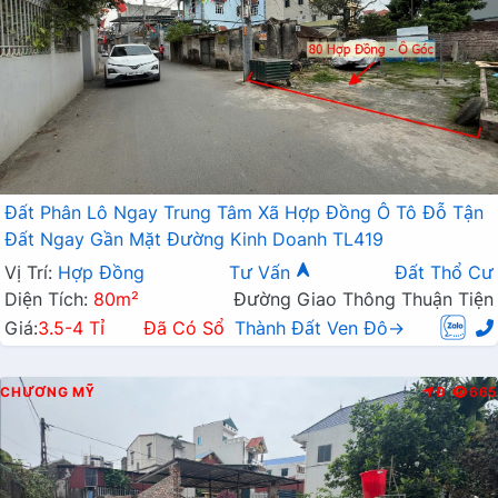
Đất Phân Lô Ngay Trung Tâm Xã Hợp Đồng Ô Tô Đỗ Tận
Đất Ngay Gần Mặt Đường Kinh Doanh TL419
Vị Trí:
Hợp Đồng
Tư Vấn
Đất Thổ Cư
Diện Tích:
80m²
Đường Giao Thông Thuận Tiện
Giá:
3.5-4 Tỉ
Đã Có Sổ
Thành Đất Ven Đô→
CHƯƠNG MỸ
Đ
665