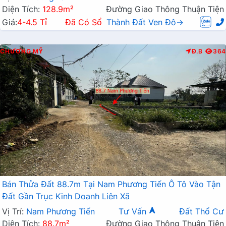
Diện Tích:
128.9m²
Đường Giao Thông Thuận Tiện
Giá:
4-4.5 Tỉ
Đã Có Sổ
Thành Đất Ven Đô→
CHƯƠNG MỸ
Đ.B
364
Bán Thửa Đất 88.7m Tại Nam Phương Tiến Ô Tô Vào Tận
Đất Gần Trục Kinh Doanh Liên Xã
Vị Trí:
Nam Phương Tiến
Tư Vấn
Đất Thổ Cư
Diện Tích:
88.7m²
Đường Giao Thông Thuận Tiện