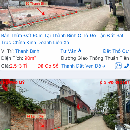
Bán Thửa Đất 90m Tại Thành Bình Ô Tô Đỗ Tận Đất Sát
Trục Chính Kinh Doanh Liên Xã
Vị Trí:
Thanh Bình
Tư Vấn
Đất Thổ Cư
Diện Tích:
90m²
Đường Giao Thông Thuận Tiện
Giá:
2.5-3 Tỉ
Đã Có Sổ
Thành Đất Ven Đô→
CHƯƠNG MỸ
K.D
Đ
3395