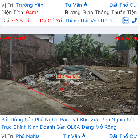
Vị Trí:
Trường Yên
Tư Vấn
Đất Thổ Cư
Diện Tích:
94m²
Đường Giao Thông Thuận Tiện
Giá:
3-3.5 Tỉ
Đã Có Sổ
Thành Đất Ven Đô→
CHƯƠNG MỸ
Đ.B
178
Bất Động Sản Phú Nghĩa Bán Đất Khu Vực Phú Nghĩa Sát
Trục Chính Kinh Doanh Gần QL6A Đang Mở Rộng
Vị Trí:
Phú Nghĩa
Tư Vấn
Đất Thổ Cư