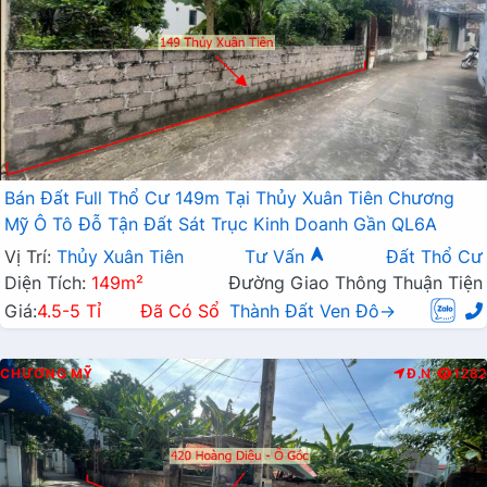
Bán Đất Full Thổ Cư 149m Tại Thủy Xuân Tiên Chương
Mỹ Ô Tô Đỗ Tận Đất Sát Trục Kinh Doanh Gần QL6A
Vị Trí:
Thủy Xuân Tiên
Tư Vấn
Đất Thổ Cư
Diện Tích:
149m²
Đường Giao Thông Thuận Tiện
Giá:
4.5-5 Tỉ
Đã Có Sổ
Thành Đất Ven Đô→
CHƯƠNG MỸ
Đ.N
1282