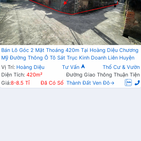
Bán Lô Góc 2 Mặt Thoáng 420m Tại Hoàng Diệu Chương
Mỹ Đường Thông Ô Tô Sát Trục Kinh Doanh Liên Huyện
Vị Trí:
Hoàng Diệu
Tư Vấn
Thổ Cư & Vườn
Diện Tích:
420m²
Đường Giao Thông Thuận Tiện
Giá:
8-8.5 Tỉ
Đã Có Sổ
Thành Đất Ven Đô→