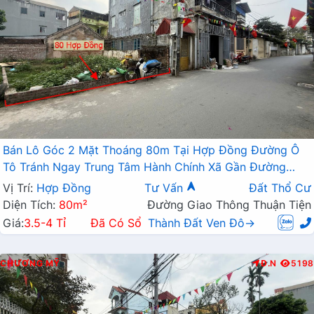
Bán Lô Góc 2 Mặt Thoáng 80m Tại Hợp Đồng Đường Ô
Tô Tránh Ngay Trung Tâm Hành Chính Xã Gần Đường
TL419
Vị Trí:
Hợp Đồng
Tư Vấn
Đất Thổ Cư
Diện Tích:
80m²
Đường Giao Thông Thuận Tiện
Giá:
3.5-4 Tỉ
Đã Có Sổ
Thành Đất Ven Đô→
CHƯƠNG MỸ
Đ.N
5198