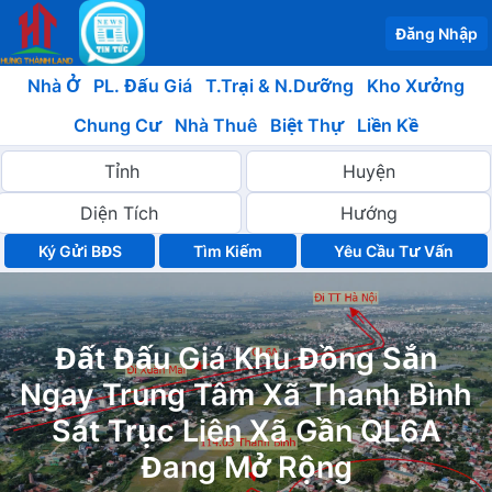
Đăng Nhập
Nhà Ở
PL. Đấu Giá
T.Trại & N.Dưỡng
Kho Xưởng
Chung Cư
Nhà Thuê
Biệt Thự
Liền Kề
Ký Gửi BĐS
Yêu Cầu Tư Vấn
Đất Đấu Giá Khu Đồng Sắn
Ngay Trung Tâm Xã Thanh Bình
Sát Trục Liên Xã Gần QL6A
Đang Mở Rộng