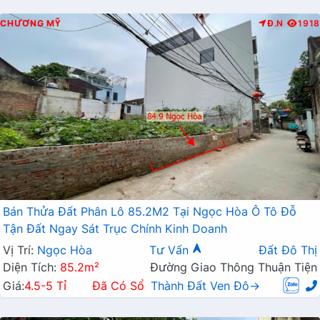
CHƯƠNG MỸ
Đ.N
1918
Bán Thửa Đất Phân Lô 85.2M2 Tại Ngọc Hòa Ô Tô Đỗ
Tận Đất Ngay Sát Trục Chính Kinh Doanh
Vị Trí:
Ngọc Hòa
Tư Vấn
Đất Đô Thị
Diện Tích:
85.2m²
Đường Giao Thông Thuận Tiện
Giá:
4.5-5 Tỉ
Đã Có Sổ
Thành Đất Ven Đô→