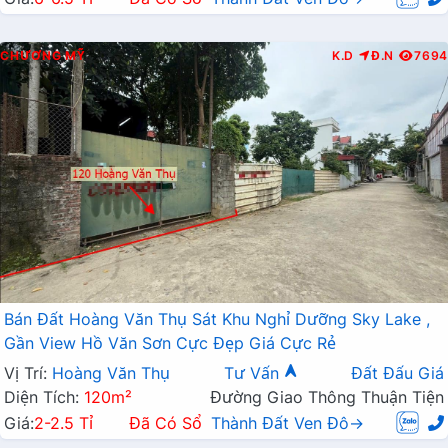
CHƯƠNG MỸ
K.D
Đ.N
7694
Bán Đất Hoàng Văn Thụ Sát Khu Nghỉ Dưỡng Sky Lake ,
Gần View Hồ Văn Sơn Cực Đẹp Giá Cực Rẻ
Vị Trí:
Hoàng Văn Thụ
Tư Vấn
Đất Đấu Giá
Diện Tích:
120m²
Đường Giao Thông Thuận Tiện
Giá:
2-2.5 Tỉ
Đã Có Sổ
Thành Đất Ven Đô→