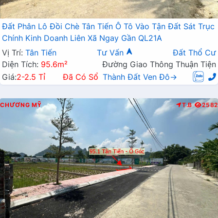
Đất Phân Lô Đồi Chè Tân Tiến Ô Tô Vào Tận Đất Sát Trục
Chính Kinh Doanh Liên Xã Ngay Gần QL21A
Vị Trí:
Tân Tiến
Tư Vấn
Đất Thổ Cư
Diện Tích:
95.6m²
Đường Giao Thông Thuận Tiện
Giá:
2-2.5 Tỉ
Đã Có Sổ
Thành Đất Ven Đô→
CHƯƠNG MỸ
T.B
2582