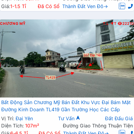
Giá:
1-1.5 Tỉ
Đã Có Sổ
Thành Đất Ven Đô→
CHƯƠNG MỸ
T.L
T
22210
Bất Động Sản Chương Mỹ Bán Đất Khu Vực Đại Bám Mặt
Đường Kinh Doanh TL419 Gần Trường Học Các Cấp
Vị Trí:
Đại Yên
Tư Vấn
Đất Đấu Giá
Diện Tích:
107m²
Đường Giao Thông Thuận Tiện
Giá:
6-6.5 Tỉ
Đã Có Sổ
Thành Đất Ven Đô→