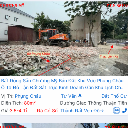
CHƯƠNG MỸ
T.N
170
Bất Động Sản Chương Mỹ Bán Đất Khu Vực Phụng Châu
Ô Tô Đỗ Tận Đất Sát Trục Kinh Doanh Gần Khu Lịch Chùa
Trầm
Vị Trí:
Phụng Châu
Tư Vấn
Đất Thổ Cư
Diện Tích:
80m²
Đường Giao Thông Thuận Tiện
Giá:
3.5-4 Tỉ
Đã Có Sổ
Thành Đất Ven Đô→
CHƯƠNG MỸ
N
10659