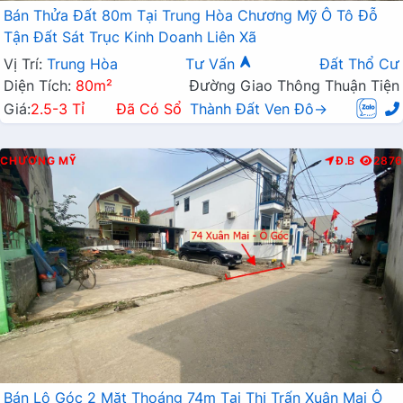
Bán Thửa Đất 80m Tại Trung Hòa Chương Mỹ Ô Tô Đỗ
Tận Đất Sát Trục Kinh Doanh Liên Xã
Vị Trí:
Trung Hòa
Tư Vấn
Đất Thổ Cư
Diện Tích:
80m²
Đường Giao Thông Thuận Tiện
Giá:
2.5-3 Tỉ
Đã Có Sổ
Thành Đất Ven Đô→
CHƯƠNG MỸ
Đ.B
2876
Bán Lô Góc 2 Mặt Thoáng 74m Tại Thị Trấn Xuân Mai Ô