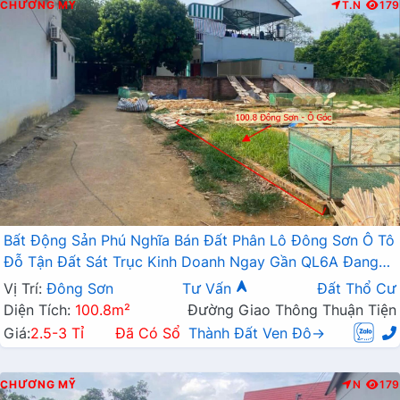
CHƯƠNG MỸ
T.N
179
Bất Động Sản Phú Nghĩa Bán Đất Phân Lô Đông Sơn Ô Tô
Đỗ Tận Đất Sát Trục Kinh Doanh Ngay Gần QL6A Đang
Triển Khai Mở Rộng
Vị Trí:
Đông Sơn
Tư Vấn
Đất Thổ Cư
Diện Tích:
100.8m²
Đường Giao Thông Thuận Tiện
Giá:
2.5-3 Tỉ
Đã Có Sổ
Thành Đất Ven Đô→
CHƯƠNG MỸ
N
179