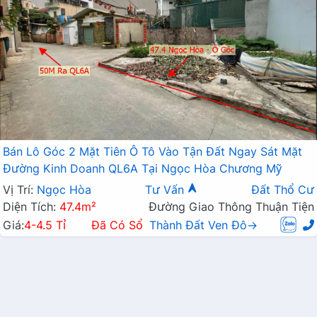
Bán Lô Góc 2 Mặt Tiên Ô Tô Vào Tận Đất Ngay Sát Mặt
Đường Kinh Doanh QL6A Tại Ngọc Hòa Chương Mỹ
Vị Trí:
Ngọc Hòa
Tư Vấn
Đất Thổ Cư
Diện Tích:
47.4m²
Đường Giao Thông Thuận Tiện
Giá:
4-4.5 Tỉ
Đã Có Sổ
Thành Đất Ven Đô→