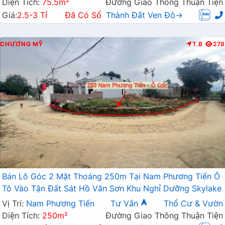
Diện Tích:
75.5m²
Đường Giao Thông Thuận Tiện
Giá:
2.5-3 Tỉ
Đã Có Sổ
Thành Đất Ven Đô→
CHƯƠNG MỸ
T.B
278
Bán Lô Góc 2 Mặt Thoáng 250m Tại Nam Phương Tiến Ô
Tô Vào Tận Đất Sát Hồ Văn Sơn Khu Nghỉ Dưỡng Skylake
Vị Trí:
Nam Phương Tiến
Tư Vấn
Thổ Cư & Vườn
Diện Tích:
250m²
Đường Giao Thông Thuận Tiện