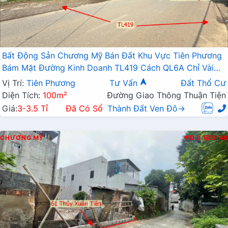
Bất Động Sản Chương Mỹ Bán Đất Khu Vực Tiên Phương
Bám Mặt Đường Kinh Doanh TL419 Cách QL6A Chỉ Vài
Trăm Mét
Vị Trí:
Tiên Phương
Tư Vấn
Đất Thổ Cư
Diện Tích:
100m²
Đường Giao Thông Thuận Tiện
Giá:
3-3.5 Tỉ
Đã Có Sổ
Thành Đất Ven Đô→
CHƯƠNG MỸ
Đ.B
5148