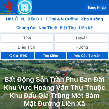
Đăng Nhập
Nhà Ở
PL. Đấu Giá
T.Trại & N.Dưỡng
Kho Xưởng
Chung Cư
Nhà Thuê
Biệt Thự
Liền Kề
Ký Gửi BĐS
Yêu Cầu Tư Vấn
Bất Động Sản Trần Phú Bán Đất
Khu Vực Hoàng Văn Thụ Thuộc
Khu Đấu Giá Trũng Mét Bám
Mặt Đường Liên Xã