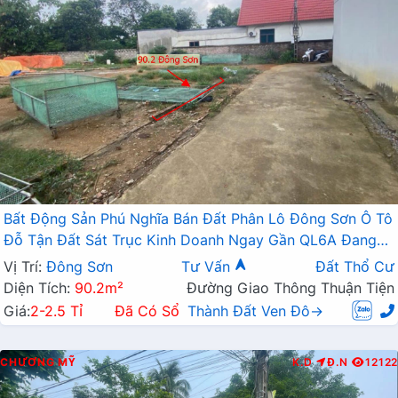
Bất Động Sản Phú Nghĩa Bán Đất Phân Lô Đông Sơn Ô Tô
Đỗ Tận Đất Sát Trục Kinh Doanh Ngay Gần QL6A Đang
Triển Khai Mở Rộng
Vị Trí:
Đông Sơn
Tư Vấn
Đất Thổ Cư
Diện Tích:
90.2m²
Đường Giao Thông Thuận Tiện
Giá:
2-2.5 Tỉ
Đã Có Sổ
Thành Đất Ven Đô→
CHƯƠNG MỸ
K.D
Đ.N
12122