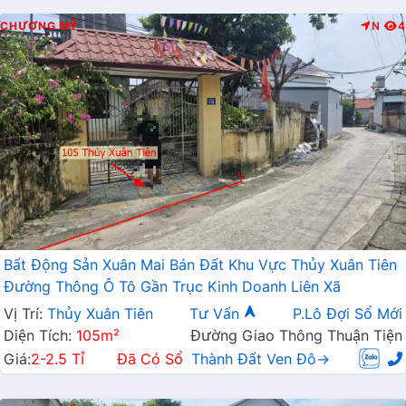
CHƯƠNG MỸ
N
4
Bất Động Sản Xuân Mai Bán Đất Khu Vực Thủy Xuân Tiên
Đường Thông Ô Tô Gần Trục Kinh Doanh Liên Xã
Vị Trí:
Thủy Xuân Tiên
Tư Vấn
P.Lô Đợi Sổ Mới
Diện Tích:
105m²
Đường Giao Thông Thuận Tiện
Giá:
2-2.5 Tỉ
Đã Có Sổ
Thành Đất Ven Đô→