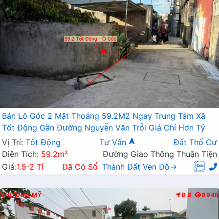
Bán Lô Góc 2 Mặt Thoáng 59.2M2 Ngay Trung Tâm Xã
Tốt Động Gần Đường Nguyễn Văn Trỗi Giá Chỉ Hơn Tỷ
Vị Trí:
Tốt Động
Tư Vấn
Đất Thổ Cư
Diện Tích:
59.2m²
Đường Giao Thông Thuận Tiện
Giá:
1.5-2 Tỉ
Đã Có Sổ
Thành Đất Ven Đô→
CHƯƠNG MỸ
Đ.B
8948