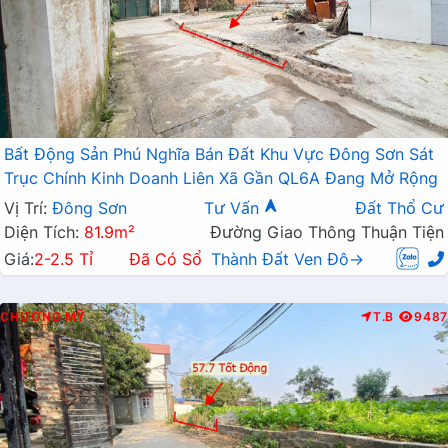
Bất Động Sản Phú Nghĩa Bán Đất Khu Vực Đông Sơn Sát
Trục Chính Kinh Doanh Liên Xã Gần QL6A Đang Mở Rộng
Vị Trí:
Đông Sơn
Tư Vấn
Đất Thổ Cư
Diện Tích:
81.9m²
Đường Giao Thông Thuận Tiện
Giá:
2-2.5 Tỉ
Đã Có Sổ
Thành Đất Ven Đô→
CHƯƠNG MỸ
T.B
9487