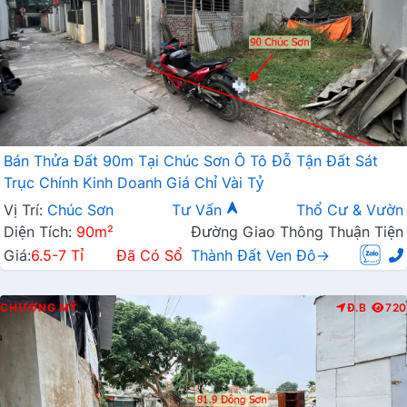
Bán Thửa Đất 90m Tại Chúc Sơn Ô Tô Đỗ Tận Đất Sát
Trục Chính Kinh Doanh Giá Chỉ Vài Tỷ
Vị Trí:
Chúc Sơn
Tư Vấn
Thổ Cư & Vườn
Diện Tích:
90m²
Đường Giao Thông Thuận Tiện
Giá:
6.5-7 Tỉ
Đã Có Sổ
Thành Đất Ven Đô→
CHƯƠNG MỸ
Đ.B
720