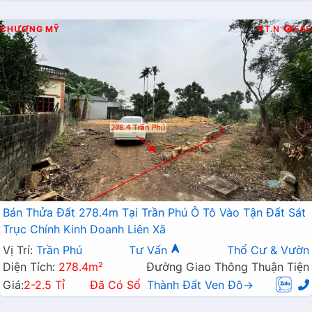
CHƯƠNG MỸ
T.N
565
Bán Thửa Đất 278.4m Tại Trần Phú Ô Tô Vào Tận Đất Sát
Trục Chính Kinh Doanh Liên Xã
Vị Trí:
Trần Phú
Tư Vấn
Thổ Cư & Vườn
Diện Tích:
278.4m²
Đường Giao Thông Thuận Tiện
Giá:
2-2.5 Tỉ
Đã Có Sổ
Thành Đất Ven Đô→