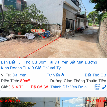
Bán Đất Full Thổ Cư 80m Tại Đại Yên Sát Mặt Đường
Kinh Doanh TL419 Giá Chỉ Vài Tỷ
Vị Trí:
Đại Yên
Tư Vấn
Đất Thổ Cư
Diện Tích:
80m²
Đường Giao Thông Thuận Tiện
Giá:
3.5-4 Tỉ
Đã Có Sổ
Thành Đất Ven Đô→
CHƯƠNG MỸ
Đ.N
1104