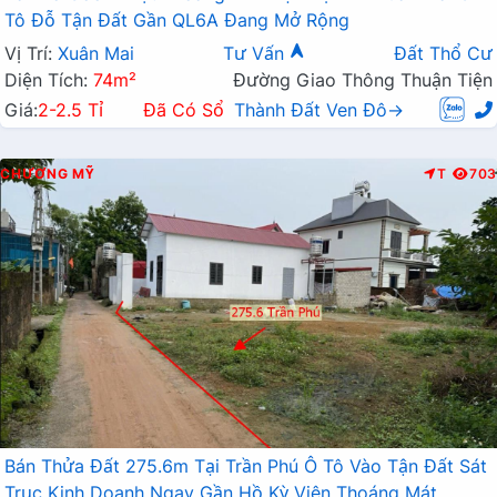
Tô Đỗ Tận Đất Gần QL6A Đang Mở Rộng
Vị Trí:
Xuân Mai
Tư Vấn
Đất Thổ Cư
Diện Tích:
74m²
Đường Giao Thông Thuận Tiện
Giá:
2-2.5 Tỉ
Đã Có Sổ
Thành Đất Ven Đô→
CHƯƠNG MỸ
T
703
Bán Thửa Đất 275.6m Tại Trần Phú Ô Tô Vào Tận Đất Sát
Trục Kinh Doanh Ngay Gần Hồ Kỳ Viên Thoáng Mát