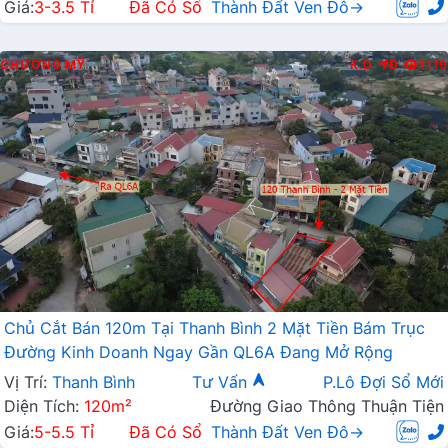
Giá:
3-3.5 Tỉ
Đã Có Sổ
Thành Đất Ven Đô→
CHƯƠNG MỸ
K.D
Đ
1119
Chủ Cắt Bán 120m Tại Thanh Bình 2 Mặt Tiền Bám Trục
Đường Kinh Doanh Ngay Gần QL6A Đang Mở Rộng
Vị Trí:
Thanh Bình
Tư Vấn
P.Lô Đợi Sổ Mới
Diện Tích:
120m²
Đường Giao Thông Thuận Tiện
Giá:
5-5.5 Tỉ
Đã Có Sổ
Thành Đất Ven Đô→