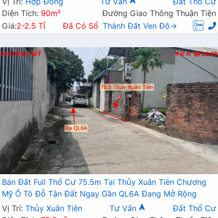
Vị Trí:
Hợp Đồng
Tư Vấn
Đất Thổ Cư
Diện Tích:
90m²
Đường Giao Thông Thuận Tiện
Giá:
2-2.5 Tỉ
Đã Có Sổ
Thành Đất Ven Đô→
CHƯƠNG MỸ
Đ.N
3809
Bán Đất Full Thổ Cư 75.5m Tại Thủy Xuân Tiên Chương
Mỹ Ô Tô Đỗ Tận Đất Ngay Gần QL6A Đang Mở Rộng
Vị Trí:
Thủy Xuân Tiên
Tư Vấn
Đất Thổ Cư