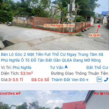
Bán Lô Góc 2 Mặt Tiền Full Thổ Cư Ngay Trung Tâm Xã
Phú Nghĩa Ô Tô Đỗ Tận Đất Gần QL6A Đang Mở Rộng
Vị Trí:
Phú Nghĩa
Tư Vấn
Đất Thổ Cư
Diện Tích:
53.1m²
Đường Giao Thông Thuận Tiện
Giá:
3-3.5 Tỉ
Đã Có Sổ
Thành Đất Ven Đô→
CHƯƠNG MỸ
N
172