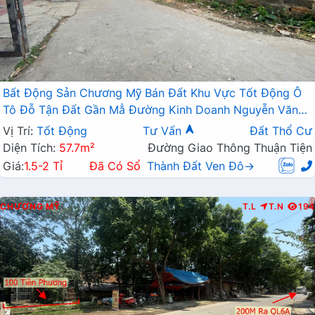
Bất Động Sản Chương Mỹ Bán Đất Khu Vực Tốt Động Ô
Tô Đỗ Tận Đất Gần Mẳ Đường Kinh Doanh Nguyễn Văn
Trỗi
Vị Trí:
Tốt Động
Tư Vấn
Đất Thổ Cư
Diện Tích:
57.7m²
Đường Giao Thông Thuận Tiện
Giá:
1.5-2 Tỉ
Đã Có Sổ
Thành Đất Ven Đô→
CHƯƠNG MỸ
T.L
T.N
194