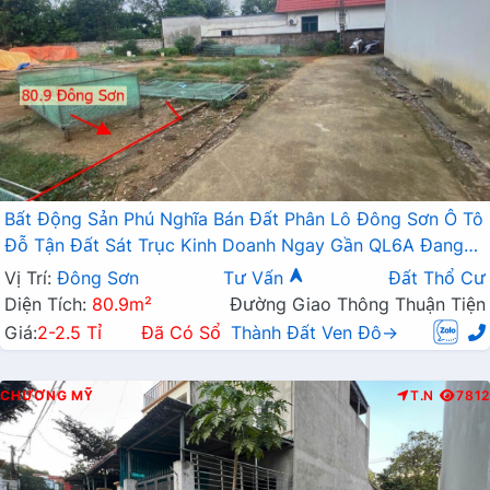
Bất Động Sản Phú Nghĩa Bán Đất Phân Lô Đông Sơn Ô Tô
Đỗ Tận Đất Sát Trục Kinh Doanh Ngay Gần QL6A Đang
Triển Khai Mở Rộng
Vị Trí:
Đông Sơn
Tư Vấn
Đất Thổ Cư
Diện Tích:
80.9m²
Đường Giao Thông Thuận Tiện
Giá:
2-2.5 Tỉ
Đã Có Sổ
Thành Đất Ven Đô→
CHƯƠNG MỸ
T.N
7812