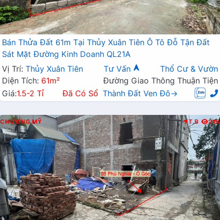
Bán Thửa Đất 61m Tại Thủy Xuân Tiên Ô Tô Đỗ Tận Đất
Sát Mặt Đường Kinh Doanh QL21A
Vị Trí:
Thủy Xuân Tiên
Tư Vấn
Thổ Cư & Vườn
Diện Tích:
61m²
Đường Giao Thông Thuận Tiện
Giá:
1.5-2 Tỉ
Đã Có Sổ
Thành Đất Ven Đô→
CHƯƠNG MỸ
T.B
215