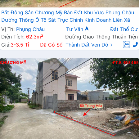
Bất Động Sản Chương Mỹ Bán Đất Khu Vực Phụng Châu
Đường Thông Ô Tô Sát Trục Chính Kinh Doanh Liên Xã
Vị Trí:
Phụng Châu
Tư Vấn
Đất Thổ Cư
Diện Tích:
62.3m²
Đường Giao Thông Thuận Tiện
Giá:
3-3.5 Tỉ
Đã Có Sổ
Thành Đất Ven Đô→
CHƯƠNG MỸ
T.B
8455