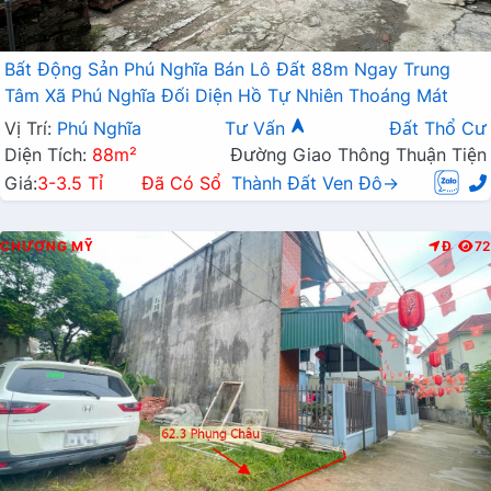
Bất Động Sản Phú Nghĩa Bán Lô Đất 88m Ngay Trung
Tâm Xã Phú Nghĩa Đối Diện Hồ Tự Nhiên Thoáng Mát
Vị Trí:
Phú Nghĩa
Tư Vấn
Đất Thổ Cư
Diện Tích:
88m²
Đường Giao Thông Thuận Tiện
Giá:
3-3.5 Tỉ
Đã Có Sổ
Thành Đất Ven Đô→
CHƯƠNG MỸ
Đ
72