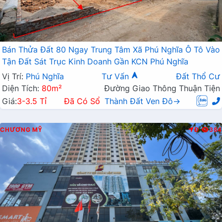
Bán Thửa Đất 80 Ngay Trung Tâm Xã Phú Nghĩa Ô Tô Vào
Tận Đất Sát Trục Kinh Doanh Gần KCN Phú Nghĩa
Vị Trí:
Phú Nghĩa
Tư Vấn
Đất Thổ Cư
Diện Tích:
80m²
Đường Giao Thông Thuận Tiện
Giá:
3-3.5 Tỉ
Đã Có Sổ
Thành Đất Ven Đô→
CHƯƠNG MỸ
Đ
384