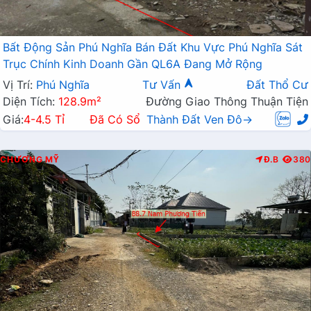
Bất Động Sản Phú Nghĩa Bán Đất Khu Vực Phú Nghĩa Sát
Trục Chính Kinh Doanh Gần QL6A Đang Mở Rộng
Vị Trí:
Phú Nghĩa
Tư Vấn
Đất Thổ Cư
Diện Tích:
128.9m²
Đường Giao Thông Thuận Tiện
Giá:
4-4.5 Tỉ
Đã Có Sổ
Thành Đất Ven Đô→
CHƯƠNG MỸ
Đ.B
380