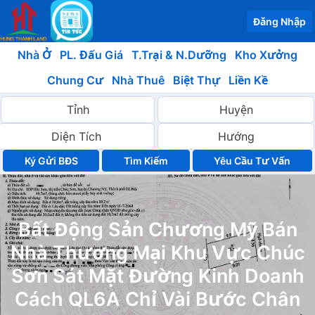
Đăng Nhập
Nhà Ở
PL. Đấu Giá
T.Trại & N.Dưỡng
Kho Xưởng
Chung Cư
Nhà Thuê
Biệt Thự
Liền Kề
Ký Gửi BĐS
Yêu Cầu Tư Vấn
Bất Động Sản Chương Mỹ Bán
Nhà Thương Mại Khu Vực Chúc
Sơn Sát Mặt Đường Kinh Doanh
Cách QL6A Chỉ Vài Bước Chân