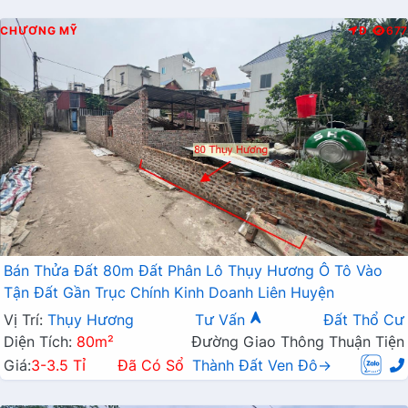
CHƯƠNG MỸ
Đ
677
Bán Thửa Đất 80m Đất Phân Lô Thụy Hương Ô Tô Vào
Tận Đất Gần Trục Chính Kinh Doanh Liên Huyện
Vị Trí:
Thụy Hương
Tư Vấn
Đất Thổ Cư
Diện Tích:
80m²
Đường Giao Thông Thuận Tiện
Giá:
3-3.5 Tỉ
Đã Có Sổ
Thành Đất Ven Đô→