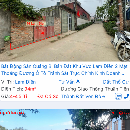
Bất Động Sản Quảng Bị Bán Đất Khu Vực Lam Điền 2 Mặt
Thoáng Đường Ô Tô Tránh Sát Trục Chính Kinh Doanh
Liên Xã
Vị Trí:
Lam Điền
Tư Vấn
Đất Thổ Cư
Diện Tích:
94m²
Đường Giao Thông Thuận Tiện
Giá:
4-4.5 Tỉ
Đã Có Sổ
Thành Đất Ven Đô→
CHƯƠNG MỸ
T
777