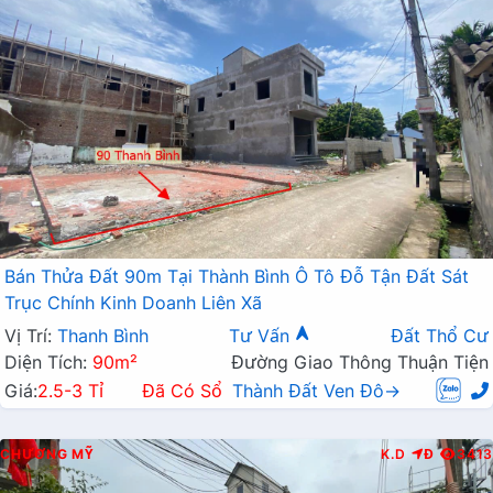
Bán Thửa Đất 90m Tại Thành Bình Ô Tô Đỗ Tận Đất Sát
Trục Chính Kinh Doanh Liên Xã
Vị Trí:
Thanh Bình
Tư Vấn
Đất Thổ Cư
Diện Tích:
90m²
Đường Giao Thông Thuận Tiện
Giá:
2.5-3 Tỉ
Đã Có Sổ
Thành Đất Ven Đô→
CHƯƠNG MỸ
K.D
Đ
3413