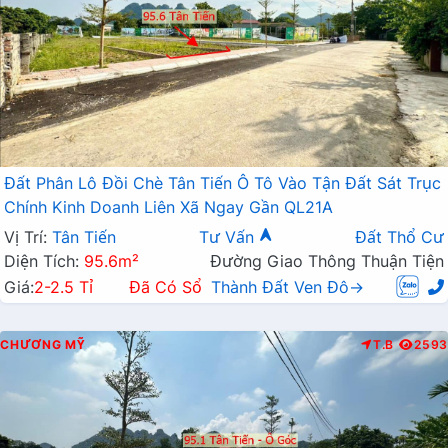
Đất Phân Lô Đồi Chè Tân Tiến Ô Tô Vào Tận Đất Sát Trục
Chính Kinh Doanh Liên Xã Ngay Gần QL21A
Vị Trí:
Tân Tiến
Tư Vấn
Đất Thổ Cư
Diện Tích:
95.6m²
Đường Giao Thông Thuận Tiện
Giá:
2-2.5 Tỉ
Đã Có Sổ
Thành Đất Ven Đô→
CHƯƠNG MỸ
T.B
2593