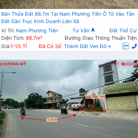
Bán Thửa Đất 88.7m Tại Nam Phương Tiến Ô Tô Vào Tận
Đất Gần Trục Kinh Doanh Liên Xã
Vị Trí:
Nam Phương Tiến
Tư Vấn
Đất Thổ Cư
Diện Tích:
88.7m²
Đường Giao Thông Thuận Tiện
Giá:
1-1.5 Tỉ
Đã Có Sổ
Thành Đất Ven Đô→
CHƯƠNG MỸ
T.L
T
22228