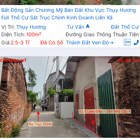
Bất Động Sản Chương Mỹ Bán Đất Khu Vực Thụy Hương
Full Thổ Cư Sát Trục Chính Kinh Doanh Liên Xã
Vị Trí:
Thụy Hương
Tư Vấn
Đất Thổ Cư
Diện Tích:
100m²
Đường Giao Thông Thuận Tiện
Giá:
2.5-3 Tỉ
Đã Có Sổ
Thành Đất Ven Đô→
CHƯƠNG MỸ
B
7032