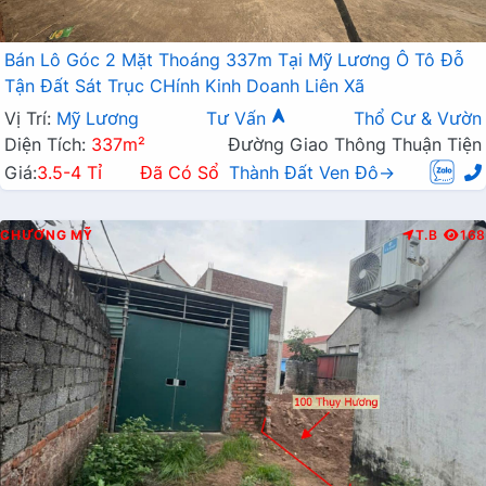
Bán Lô Góc 2 Mặt Thoáng 337m Tại Mỹ Lương Ô Tô Đỗ
Tận Đất Sát Trục CHính Kinh Doanh Liên Xã
Vị Trí:
Mỹ Lương
Tư Vấn
Thổ Cư & Vườn
Diện Tích:
337m²
Đường Giao Thông Thuận Tiện
Giá:
3.5-4 Tỉ
Đã Có Sổ
Thành Đất Ven Đô→
CHƯƠNG MỸ
T.B
168