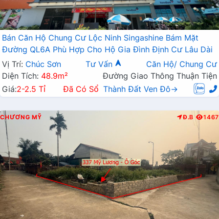
Bán Căn Hộ Chung Cư Lộc Ninh Singashine Bám Mặt
Đường QL6A Phù Hợp Cho Hộ Gia Đình Định Cư Lâu Dài
Vị Trí:
Chúc Sơn
Tư Vấn
Căn Hộ/ Chung Cư
Diện Tích:
48.9m²
Đường Giao Thông Thuận Tiện
Giá:
2-2.5 Tỉ
Đã Có Sổ
Thành Đất Ven Đô→
CHƯƠNG MỸ
Đ.B
1467