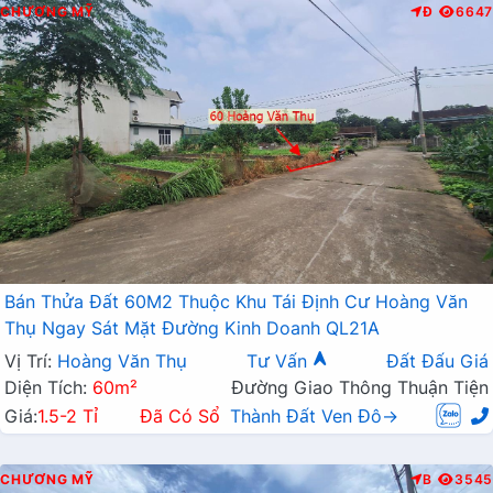
CHƯƠNG MỸ
Đ
6647
Bán Thửa Đất 60M2 Thuộc Khu Tái Định Cư Hoàng Văn
Thụ Ngay Sát Mặt Đường Kinh Doanh QL21A
Vị Trí:
Hoàng Văn Thụ
Tư Vấn
Đất Đấu Giá
Diện Tích:
60m²
Đường Giao Thông Thuận Tiện
Giá:
1.5-2 Tỉ
Đã Có Sổ
Thành Đất Ven Đô→
CHƯƠNG MỸ
B
3545