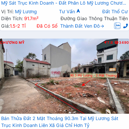
Mỹ Sát Trục Kinh Doanh - Đất Phân Lô Mỹ Lương Chương
Mỹ
Vị Trí:
Mỹ Lương
Tư Vấn
Đất Thổ Cư
Diện Tích:
91.7m²
Đường Giao Thông Thuận Tiện
Giá:
1.5-2 Tỉ
Đã Có Sổ
Thành Đất Ven Đô→
CHƯƠNG MỸ
T.B
3490
Bán Thửa Đất 2 Mặt Thoáng 90.3m Tại Mỹ Lương Sát
Trục Kinh Doanh Liên Xã Giá Chỉ Hơn Tỷ