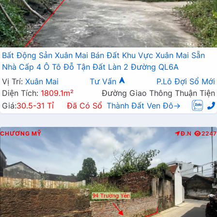
Bất Động Sản Xuân Mai Bán Đất Khu Vực Xuân Mai Sẵn
Nhà Cấp 4 Ô Tô Đỗ Tận Đất Làn 2 Đường QL6A
Vị Trí:
Xuân Mai
Tư Vấn
P.Lô Đợi Sổ Mới
Diện Tích:
1809.1m²
Đường Giao Thông Thuận Tiện
Giá:
30.5-31 Tỉ
Đã Có Sổ
Thành Đất Ven Đô→
CHƯƠNG MỸ
Đ.N
2247