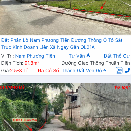
Đất Phân Lô Nam Phương Tiến Đường Thông Ô Tô Sát
Trục Kinh Doanh Liên Xã Ngay Gần QL21A
Vị Trí:
Nam Phương Tiến
Tư Vấn
Đất Thổ Cư
Diện Tích:
91.8m²
Đường Giao Thông Thuận Tiện
Giá:
2.5-3 Tỉ
Đã Có Sổ
Thành Đất Ven Đô→
CHƯƠNG MỸ
Đ
64