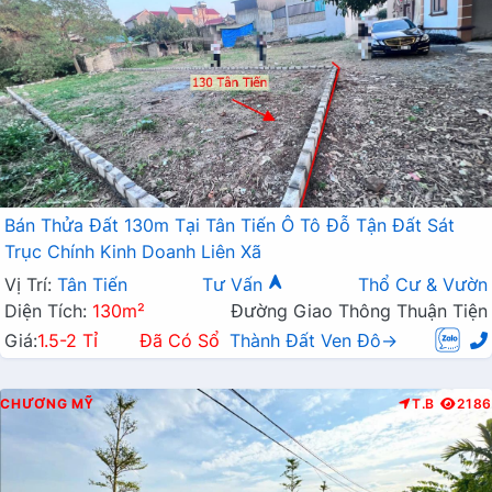
Bán Thửa Đất 130m Tại Tân Tiến Ô Tô Đỗ Tận Đất Sát
Trục Chính Kinh Doanh Liên Xã
Vị Trí:
Tân Tiến
Tư Vấn
Thổ Cư & Vườn
Diện Tích:
130m²
Đường Giao Thông Thuận Tiện
Giá:
1.5-2 Tỉ
Đã Có Sổ
Thành Đất Ven Đô→
CHƯƠNG MỸ
T.B
2186