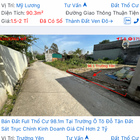
Vị Trí:
Mỹ Lương
Tư Vấn
Đất Thổ Cư
Diện Tích:
90.3m²
Đường Giao Thông Thuận Tiện
Giá:
1.5-2 Tỉ
Đã Có Sổ
Thành Đất Ven Đô→
CHƯƠNG MỸ
T.B
371
Bán Đất Full Thổ Cư 98.1m Tại Trường Ô Tô Đỗ Tận Đất
Sát Trục Chính Kinh Doanh Giá Chỉ Hơn 2 Tỷ
Vị Trí:
Trường Yên
Tư Vấn
Đất Thổ Cư