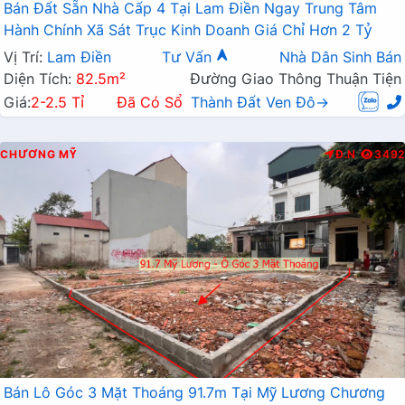
Bán Đất Sẵn Nhà Cấp 4 Tại Lam Điền Ngay Trung Tâm
Hành Chính Xã Sát Trục Kinh Doanh Giá Chỉ Hơn 2 Tỷ
Vị Trí:
Lam Điền
Tư Vấn
Nhà Dân Sinh Bán
Diện Tích:
82.5m²
Đường Giao Thông Thuận Tiện
Giá:
2-2.5 Tỉ
Đã Có Sổ
Thành Đất Ven Đô→
CHƯƠNG MỸ
Đ.N
3492
Bán Lô Góc 3 Mặt Thoáng 91.7m Tại Mỹ Lương Chương