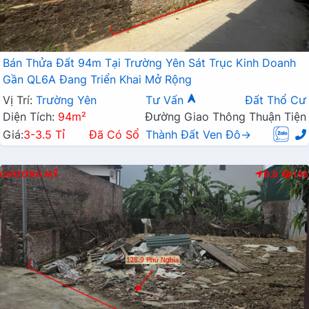
Bán Thửa Đất 94m Tại Trường Yên Sát Trục Kinh Doanh
Gần QL6A Đang Triển Khai Mở Rộng
Vị Trí:
Trường Yên
Tư Vấn
Đất Thổ Cư
Diện Tích:
94m²
Đường Giao Thông Thuận Tiện
Giá:
3-3.5 Tỉ
Đã Có Sổ
Thành Đất Ven Đô→
CHƯƠNG MỸ
Đ.B
196