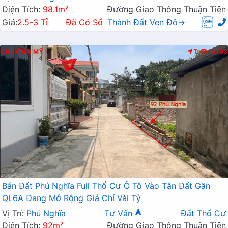
Diện Tích:
98.1m²
Đường Giao Thông Thuận Tiện
Giá:
2.5-3 Tỉ
Đã Có Sổ
Thành Đất Ven Đô→
CHƯƠNG MỸ
T
13103
Bán Đất Phú Nghĩa Full Thổ Cư Ô Tô Vào Tận Đất Gần
QL6A Đang Mở Rộng Giá Chỉ Vài Tỷ
Vị Trí:
Phú Nghĩa
Tư Vấn
Đất Thổ Cư
Diện Tích:
92m²
Đường Giao Thông Thuận Tiện