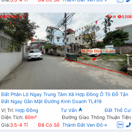
CHƯƠNG MỸ
Đ.N
5208
Đất Phân Lô Ngay Trung Tâm Xã Hợp Đồng Ô Tô Đỗ Tận
Đất Ngay Gần Mặt Đường Kinh Doanh TL419
Vị Trí:
Hợp Đồng
Tư Vấn
Đất Thổ Cư
Diện Tích:
80m²
Đường Giao Thông Thuận Tiện
Giá:
3.5-4 Tỉ
Đã Có Sổ
Thành Đất Ven Đô→