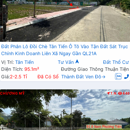
Đất Phân Lô Đồi Chè Tân Tiến Ô Tô Vào Tận Đất Sát Trục
Chính Kinh Doanh Liên Xã Ngay Gần QL21A
Vị Trí:
Tân Tiến
Tư Vấn
Đất Thổ Cư
Diện Tích:
95.1m²
Đường Giao Thông Thuận Tiện
Giá:
2-2.5 Tỉ
Đã Có Sổ
Thành Đất Ven Đô→
CHƯƠNG MỸ
T.N
446