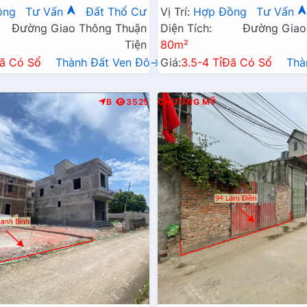
Xã Gần Đường TL419
Đường Kinh Doanh TL419
ồng
Tư Vấn
Đất Thổ Cư
Vị Trí:
Hợp Đồng
Tư Vấn
Đường Giao Thông Thuận
Diện Tích:
Đường Giao
Tiện
80m²
ã Có Sổ
Thành Đất Ven Đô→
Giá:
3.5-4 Tỉ
Đã Có Sổ
Thà
B
3525
CHƯƠNG MỸ