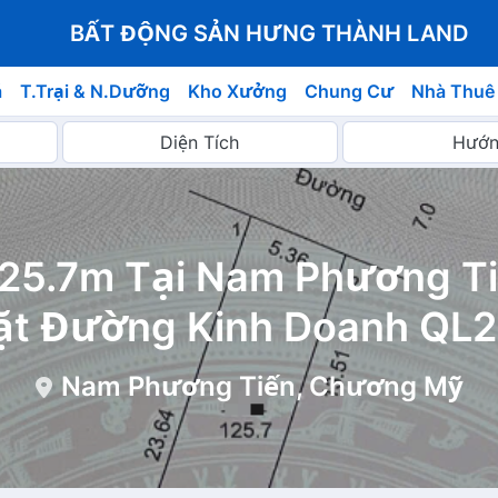
BẤT ĐỘNG SẢN HƯNG THÀNH LAND
á
T.Trại & N.Dưỡng
Kho Xưởng
Chung Cư
Nhà Thuê
125.7m Tại Nam Phương Ti
t Đường Kinh Doanh QL
Nam Phương Tiến, Chương Mỹ