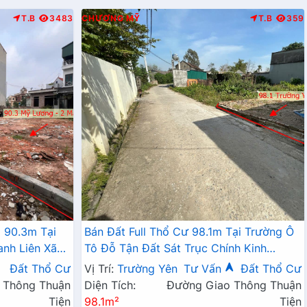
T.B
3483
CHƯƠNG MỸ
T.B
359
 90.3m Tại
Bán Đất Full Thổ Cư 98.1m Tại Trường Ô
anh Liên Xã
Tô Đỗ Tận Đất Sát Trục Chính Kinh
Doanh Giá Chỉ Hơn 2 Tỷ
Đất Thổ Cư
Vị Trí:
Trường Yên
Tư Vấn
Đất Thổ Cư
 Thông Thuận
Diện Tích:
Đường Giao Thông Thuận
Tiện
98.1m²
Tiện