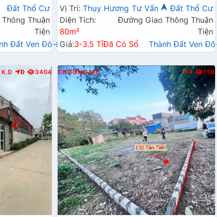
Kinh Doanh Liên Huyện
Đất Thổ Cư
Vị Trí:
Thụy Hương
Tư Vấn
Đất Thổ Cư
 Thông Thuận
Diện Tích:
Đường Giao Thông Thuận
Tiện
80m²
Tiện
nh Đất Ven Đô→
Giá:
3-3.5 Tỉ
Đã Có Sổ
Thành Đất Ven Đ
K.D
Đ
3404
CHƯƠNG MỸ
T
758