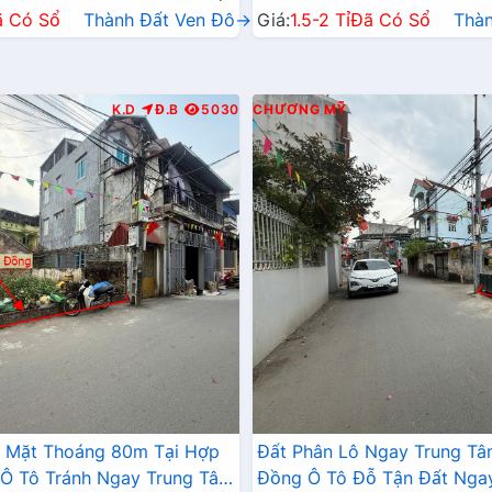
ã Có Sổ
Thành Đất Ven Đô→
Giá:
1.5-2 Tỉ
Đã Có Sổ
Thà
K.D
Đ.B
5030
CHƯƠNG MỸ
2 Mặt Thoáng 80m Tại Hợp
Đất Phân Lô Ngay Trung T
Ô Tô Tránh Ngay Trung Tâm
Đồng Ô Tô Đỗ Tận Đất Nga