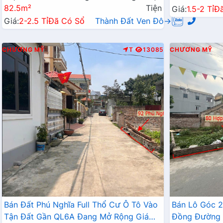
82.5m²
Tiện
Giá:
1.5-2 Tỉ
Đ
Giá:
2-2.5 Tỉ
Đã Có Sổ
Thành Đất Ven Đô→
CHƯƠNG MỸ
T
13085
CHƯƠNG MỸ
Bán Đất Phú Nghĩa Full Thổ Cư Ô Tô Vào
Bán Lô Góc 
Tận Đất Gần QL6A Đang Mở Rộng Giá
Đồng Đường 