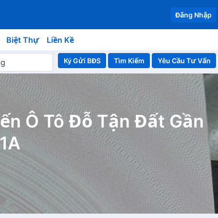
Đăng Nhập
Biệt Thự
Liền Kề
Ký Gửi BĐS
Yêu Cầu Tư Vấn
ến Ô Tô Đỗ Tận Đất Gần
21A