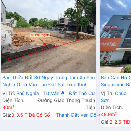
Bán Thửa Đất 80 Ngay Trung Tâm Xã Phú
Bán Căn Hộ 
Nghĩa Ô Tô Vào Tận Đất Sát Trục Kinh
Singashine 
Doanh Gần KCN Phú Nghĩa
Hợp Cho Hộ G
Vị Trí:
Phú Nghĩa
Tư Vấn
Đất Thổ Cư
Vị Trí:
Chúc
Diện Tích:
Đường Giao Thông Thuận
Sơn
80m²
Tiện
Diện Tích:
48.9m²
Giá:
3-3.5 Tỉ
Đã Có Sổ
Thành Đất Ven Đô→
Giá:
2-2.5 Tỉ
Đ