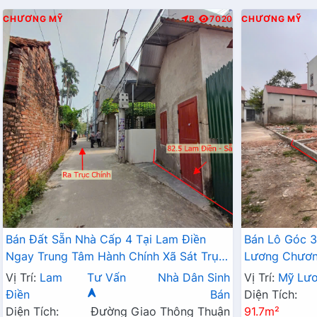
CHƯƠNG MỸ
B
7020
CHƯƠNG MỸ
Bán Đất Sẵn Nhà Cấp 4 Tại Lam Điền
Bán Lô Góc 3
Ngay Trung Tâm Hành Chính Xã Sát Trục
Lương Chương
Kinh Doanh Giá Chỉ Hơn 2 Tỷ
Đất Phân Lô
Vị Trí:
Lam
Tư Vấn
Nhà Dân Sinh
Vị Trí:
Mỹ Lư
Điền
Bán
Diện Tích:
Diện Tích:
Đường Giao Thông Thuận
91.7m²