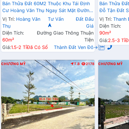
Bán Thửa Đất 60M2 Thuộc Khu Tái Định
Bán Thửa Đất
Cư Hoàng Văn Thụ Ngay Sát Mặt Đường
Đỗ Tận Đất S
Kinh Doanh QL21A
Liên Xã
Vị Trí:
Hoàng Văn
Tư Vấn
Đất Đấu
Vị Trí:
Thanh 
Thụ
Giá
Diện Tích:
Diện Tích:
Đường Giao Thông Thuận
90m²
60m²
Tiện
Giá:
2.5-3 Tỉ
Đ
Giá:
1.5-2 Tỉ
Đã Có Sổ
Thành Đất Ven Đô→
CHƯƠNG MỸ
T.B
2178
CHƯƠNG MỸ