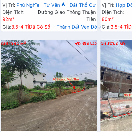
Chỉ Vài Tỷ
Hành Chính 
Vị Trí:
Phú Nghĩa
Tư Vấn
Đất Thổ Cư
Vị Trí:
Hợp Đ
Diện Tích:
Đường Giao Thông Thuận
Diện Tích:
92m²
Tiện
80m²
Giá:
3.5-4 Tỉ
Đã Có Sổ
Thành Đất Ven Đô→
Giá:
3.5-4 Tỉ
Đ
CHƯƠNG MỸ
Đ
6642
CHƯƠNG MỸ