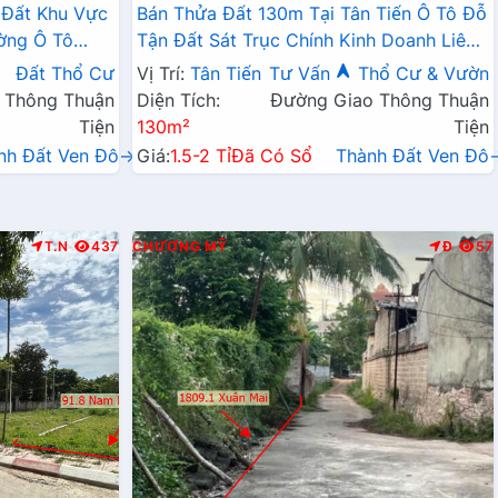
 Đất Khu Vực
Bán Thửa Đất 130m Tại Tân Tiến Ô Tô Đỗ
ờng Ô Tô
Tận Đất Sát Trục Chính Kinh Doanh Liên
Doanh Liên Xã
Xã
Đất Thổ Cư
Vị Trí:
Tân Tiến
Tư Vấn
Thổ Cư & Vườn
 Thông Thuận
Diện Tích:
Đường Giao Thông Thuận
Tiện
130m²
Tiện
nh Đất Ven Đô→
Giá:
1.5-2 Tỉ
Đã Có Sổ
Thành Đất Ven Đô
T.N
437
CHƯƠNG MỸ
Đ
57