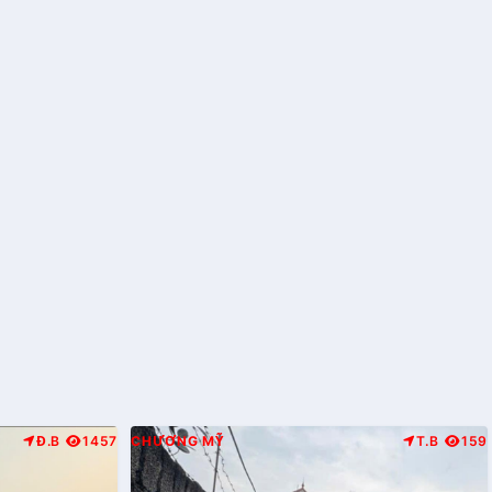
Đ.B
1457
CHƯƠNG MỸ
T.B
159