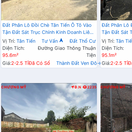
Đất Phân Lô Đồi Chè Tân Tiến Ô Tô Vào
Đất Phân Lô 
Tận Đất Sát Trục Chính Kinh Doanh Liên
Tận Đất Sát 
Xã Ngay Gần QL21A
Xã Ngay Gần
Vị Trí:
Tân Tiến
Tư Vấn
Đất Thổ Cư
Vị Trí:
Tân Ti
Diện Tích:
Đường Giao Thông Thuận
Diện Tích:
95.6m²
Tiện
95.1m²
Giá:
2-2.5 Tỉ
Đã Có Sổ
Thành Đất Ven Đô→
Giá:
2-2.5 Tỉ
Đ
CHƯƠNG MỸ
Đ.N
2235
CHƯƠNG MỸ