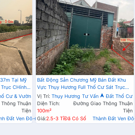
337m Tại Mỹ
Bất Động Sản Chương Mỹ Bán Đất Khu
 Trục CHính
Vực Thụy Hương Full Thổ Cư Sát Trục
Chính Kinh Doanh Liên Xã
hổ Cư & Vườn
Vị Trí:
Thụy Hương
Tư Vấn
Đất Thổ Cư
 Thông Thuận
Diện Tích:
Đường Giao Thông Thuận
Tiện
100m²
Tiện
nh Đất Ven Đô→
Giá:
2.5-3 Tỉ
Đã Có Sổ
Thành Đất Ven Đ