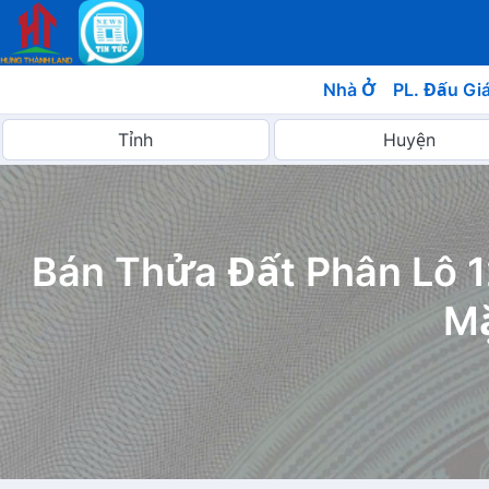
Nhà Ở
PL. Đấu Gi
Bán Thửa Đất Phân Lô 
Mặ