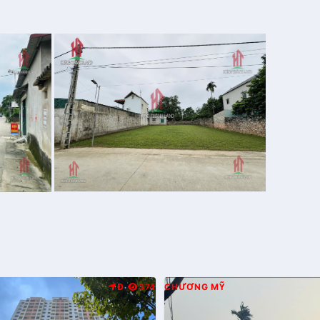
Đ
374
CHƯƠNG MỸ