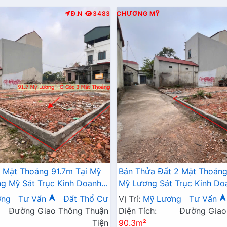
Đ.N
3483
CHƯƠNG MỸ
 Mặt Thoáng 91.7m Tại Mỹ
Bán Thửa Đất 2 Mặt Thoáng
 Mỹ Sát Trục Kinh Doanh -
Mỹ Lương Sát Trục Kinh Do
 Mỹ Lương Chương Mỹ
Giá Chỉ Hơn Tỷ
ơng
Tư Vấn
Đất Thổ Cư
Vị Trí:
Mỹ Lương
Tư Vấn
Đường Giao Thông Thuận
Diện Tích:
Đường Giao
Tiện
90.3m²