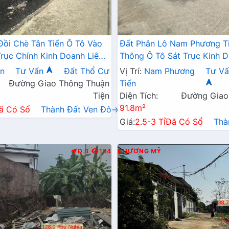
Đồi Chè Tân Tiến Ô Tô Vào
Đất Phân Lô Nam Phương T
Trục Chính Kinh Doanh Liên
Thông Ô Tô Sát Trục Kinh D
 QL21A
Ngay Gần QL21A
ến
Tư Vấn
Đất Thổ Cư
Vị Trí:
Nam Phương
Tư Vấ
Đường Giao Thông Thuận
Tiến
Tiện
Diện Tích:
Đường Giao
91.8m²
ã Có Sổ
Thành Đất Ven Đô→
Giá:
2.5-3 Tỉ
Đã Có Sổ
Thà
Đ.B
184
CHƯƠNG MỸ