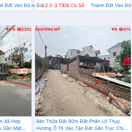
nh Đất Ven Đô→
Giá:
2.5-3 Tỉ
Đã Có Sổ
Thành Đất Ven Đ
Đ.N
5203
CHƯƠNG MỸ
Đ
673
âm Xã Hợp
Bán Thửa Đất 80m Đất Phân Lô Thụy
y Gần Mặt
Hương Ô Tô Vào Tận Đất Gần Trục Chính