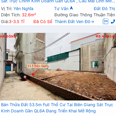
Sát Trục Chính Kinh Doanh Gần QL6A , Cầu Mai Lĩnh Mở
Rộng
Vị Trí:
Yên Nghĩa
Tư Vấn
Đất Đô Thị
Diện Tích:
32.6m²
Đường Giao Thông Thuận Tiện
Giá:
3-3.5 Tỉ
Đã Có Sổ
Thành Đất Ven Đô→
HÀ ĐÔNG
Đ.N
342
Bán Thửa Đất 53.5m Full Thổ Cư Tại Biên Giang Sát Trục
Kinh Doanh Gần QL6A Đang Triển Khai Mở Rộng