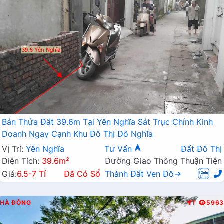
Bán Thửa Đất 39.6m Tại Yên Nghĩa Sát Trục Chính Kinh
Doanh Ngay Cạnh Khu Đô Thị Đô Nghĩa
Vị Trí:
Yên Nghĩa
Tư Vấn
Đất Đô Thị
Diện Tích:
39.6m²
Đường Giao Thông Thuận Tiện
Giá:
6.5-7 Tỉ
Đã Có Sổ
Thành Đất Ven Đô→
HÀ ĐÔNG
T
5963