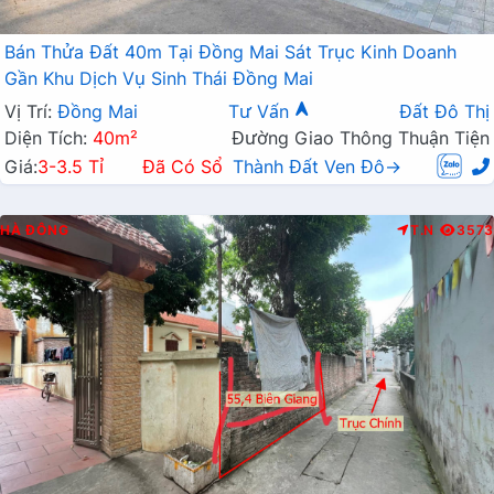
Bán Thửa Đất 40m Tại Đồng Mai Sát Trục Kinh Doanh
Gần Khu Dịch Vụ Sinh Thái Đồng Mai
Vị Trí:
Đồng Mai
Tư Vấn
Đất Đô Thị
Diện Tích:
40m²
Đường Giao Thông Thuận Tiện
Giá:
3-3.5 Tỉ
Đã Có Sổ
Thành Đất Ven Đô→
HÀ ĐÔNG
T.N
3573