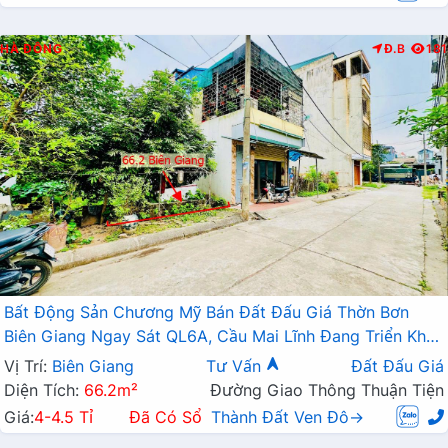
HÀ ĐÔNG
Đ.B
181
Bất Động Sản Chương Mỹ Bán Đất Đấu Giá Thờn Bơn
Biên Giang Ngay Sát QL6A, Cầu Mai Lĩnh Đang Triển Khai
Mở Rộng
Vị Trí:
Biên Giang
Tư Vấn
Đất Đấu Giá
Diện Tích:
66.2m²
Đường Giao Thông Thuận Tiện
Giá:
4-4.5 Tỉ
Đã Có Sổ
Thành Đất Ven Đô→