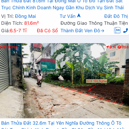
Bán Thửa Đất 81.6m Tại Đồng Mai Ô Tô Đỗ Tận Đất Sát
Trục Chính Kinh Doanh Ngay Gần Khu Dịch Vụ Sinh Thái
Vị Trí:
Đồng Mai
Tư Vấn
Đất Đô Thị
Diện Tích:
81.6m²
Đường Giao Thông Thuận Tiện
Giá:
6.5-7 Tỉ
Đã Có Sổ
Thành Đất Ven Đô→
HÀ ĐÔNG
Đ.N
758
Bán Thửa Đất 32.6m Tại Yên Nghĩa Đường Thông Ô Tô