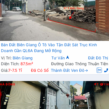
Bán Đất Biên Giang Ô Tô Vào Tận Đất Sát Trục Kinh
Doanh Gần QL6A Đang Mở Rộng
Vị Trí:
Biên Giang
Tư Vấn
Đất Đô Thị
Diện Tích:
87.5m²
Đường Giao Thông Thuận Tiện
Giá:
7-7.5 Tỉ
Đã Có Sổ
Thành Đất Ven Đô→
HÀ ĐÔNG
T
114