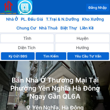
Đăng Nhập
Nhà Ở
PL. Đấu Giá
T.Trại & N.Dưỡng
Kho Xưởng
Chung Cư
Nhà Thuê
Biệt Thự
Liền Kề
Ký Gửi BĐS
Yêu Cầu Tư Vấn
Bán Nhà Ở Thương Mại Tại
Phường Yên Nghĩa Hà Đông
Ngay Gần QL6A
Yên Nghĩa, Hà Đông