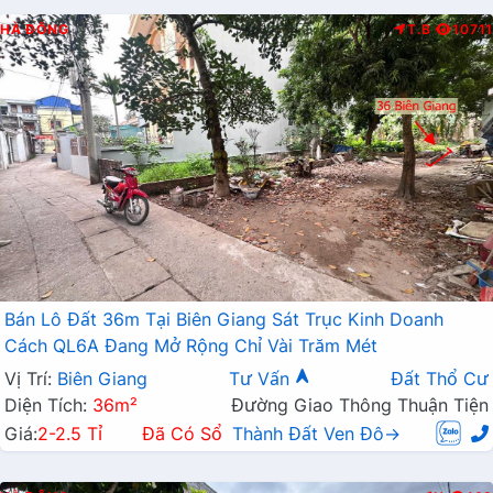
HÀ ĐÔNG
T.B
10711
Bán Lô Đất 36m Tại Biên Giang Sát Trục Kinh Doanh
Cách QL6A Đang Mở Rộng Chỉ Vài Trăm Mét
Vị Trí:
Biên Giang
Tư Vấn
Đất Thổ Cư
Diện Tích:
36m²
Đường Giao Thông Thuận Tiện
Giá:
2-2.5 Tỉ
Đã Có Sổ
Thành Đất Ven Đô→