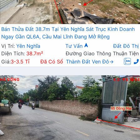
Bán Thửa Đất 38.7m Tại Yên Nghĩa Sát Trục Kinh Doanh
Ngay Gần QL6A, Cầu Mai Lĩnh Đang Mở Rộng
Vị Trí:
Yên Nghĩa
Tư Vấn
Đất Đô Thị
Diện Tích:
38.7m²
Đường Giao Thông Thuận Tiện
Giá:
3-3.5 Tỉ
Đã Có Sổ
Thành Đất Ven Đô→
HÀ ĐÔNG
K.D
B
84