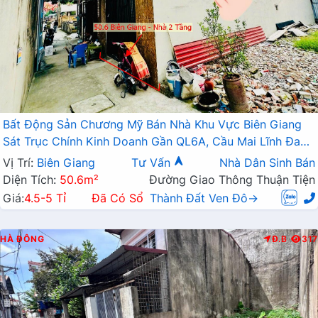
Bất Động Sản Chương Mỹ Bán Nhà Khu Vực Biên Giang
Sát Trục Chính Kinh Doanh Gần QL6A, Cầu Mai Lĩnh Đang
Mở Rộng
Vị Trí:
Biên Giang
Tư Vấn
Nhà Dân Sinh Bán
Diện Tích:
50.6m²
Đường Giao Thông Thuận Tiện
Giá:
4.5-5 Tỉ
Đã Có Sổ
Thành Đất Ven Đô→
HÀ ĐÔNG
Đ.B
317