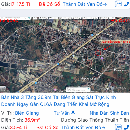
Giá:
17-17.5 Tỉ
Đã Có Sổ
Thành Đất Ven Đô→
HÀ ĐÔNG
B
413
Bán Nhà 3 Tầng 36.9m Tại Biên Giang Sát Trục Kinh
Doanh Ngay Gần QL6A Đang Triển Khai Mở Rộng
Vị Trí:
Biên Giang
Tư Vấn
Nhà Dân Sinh Bán
Diện Tích:
36.9m²
Đường Giao Thông Thuận Tiện
Giá:
3.5-4 Tỉ
Đã Có Sổ
Thành Đất Ven Đô→