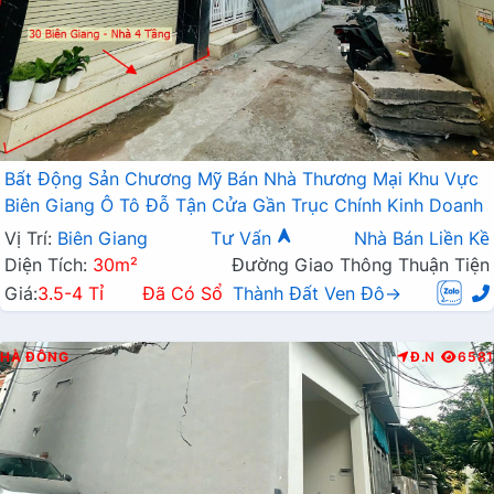
Bất Động Sản Chương Mỹ Bán Nhà Thương Mại Khu Vực
Biên Giang Ô Tô Đỗ Tận Cửa Gần Trục Chính Kinh Doanh
Vị Trí:
Biên Giang
Tư Vấn
Nhà Bán Liền Kề
Diện Tích:
30m²
Đường Giao Thông Thuận Tiện
Giá:
3.5-4 Tỉ
Đã Có Sổ
Thành Đất Ven Đô→
HÀ ĐÔNG
Đ.N
6581