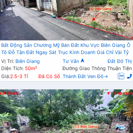
Bất Động Sản Chương Mỹ Bán Đất Khu Vực Biên Giang Ô
Tô Đỗ Tận Đất Ngay Sát Trục Kinh Doanh Giá Chỉ Vài Tỷ
Vị Trí:
Biên Giang
Tư Vấn
Đất Đô Thị
Diện Tích:
50m²
Đường Giao Thông Thuận Tiện
Giá:
2.5-3 Tỉ
Đã Có Sổ
Thành Đất Ven Đô→
HÀ ĐÔNG
T.N
4900