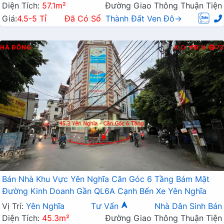
Diện Tích:
57.1m²
Đường Giao Thông Thuận Tiện
Giá:
4.5-5 Tỉ
Đã Có Sổ
Thành Đất Ven Đô→
HÀ ĐÔNG
K.D
Đ.N
73
Bán Nhà Khu Vực Yên Nghĩa Căn Góc 6 Tầng Bám Mặt
Đường Kinh Doanh Gần QL6A Cạnh Bến Xe Yên Nghĩa
Vị Trí:
Yên Nghĩa
Tư Vấn
Nhà Dân Sinh Bán
Diện Tích:
45.3m²
Đường Giao Thông Thuận Tiện