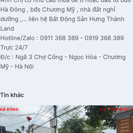
Anh Chị có nhu cầu mua để ở hoặc đầu tư bđs
Hà Đông , bđs Chương Mỹ , nhà đất nghỉ
dưỡng ,… liên hệ Bất Động Sản Hưng Thành
Land
Hotline/Zalo : 0911 368 389 - 0919 368 389
Trực 24/7
Đ/c : Ngã 3 Chợ Cống - Ngọc Hòa - Chương
Mỹ - Hà Nội
Tin khác
HÀ ĐÔNG
K.D
T.B
7632