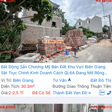
HÀ ĐÔNG
N
108
Bất Động Sản Chương Mỹ Bán Đất Khu Vực Biên Giang
Sát Trục Chính Kinh Doanh Cách QL6A Đang Mở Rộng
Chỉ Vài Trăm Mét
Vị Trí:
Biên Giang
Tư Vấn
Đất Đô Thị
Diện Tích:
30.3m²
Đường Giao Thông Thuận Tiện
Giá:
2-2.5 Tỉ
Đã Có Sổ
Thành Đất Ven Đô→
HÀ ĐÔNG
Đ.B
413