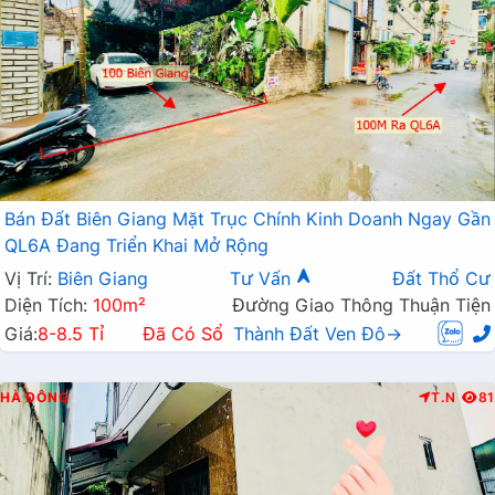
Bán Đất Biên Giang Mặt Trục Chính Kinh Doanh Ngay Gần
QL6A Đang Triển Khai Mở Rộng
Vị Trí:
Biên Giang
Tư Vấn
Đất Thổ Cư
Diện Tích:
100m²
Đường Giao Thông Thuận Tiện
Giá:
8-8.5 Tỉ
Đã Có Sổ
Thành Đất Ven Đô→
HÀ ĐÔNG
T.N
81