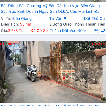
Bất Động Sản Chương Mỹ Bán Đất Khu Vực Biên Giang
Sát Trục Kinh Doanh Ngay Gần QL6A, Cầu Mai Lĩnh Đang
Mở Rộng
Vị Trí:
Biên Giang
Tư Vấn
Đất Thổ Cư
Diện Tích:
55.4m²
Đường Giao Thông Thuận Tiện
Giá:
2.5-3 Tỉ
Đã Có Sổ
Thành Đất Ven Đô→
HÀ ĐÔNG
Đ
127