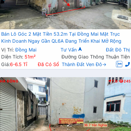
Bán Lô Góc 2 Mặt Tiền 53.2m Tại Đồng Mai Mặt Trục
Kinh Doanh Ngay Gần QL6A Đang Triển Khai Mở Rộng
Vị Trí:
Đồng Mai
Tư Vấn
Đất Đô Thị
Diện Tích:
51m²
Đường Giao Thông Thuận Tiện
Giá:
6-6.5 Tỉ
Đã Có Sổ
Thành Đất Ven Đô→
HÀ ĐÔNG
T.B
245