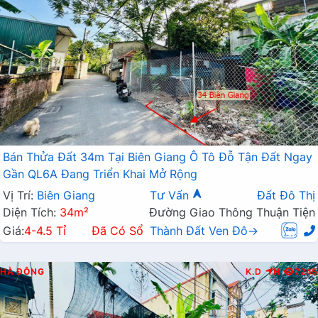
Bán Thửa Đất 34m Tại Biên Giang Ô Tô Đỗ Tận Đất Ngay
Gần QL6A Đang Triển Khai Mở Rộng
Vị Trí:
Biên Giang
Tư Vấn
Đất Đô Thị
Diện Tích:
34m²
Đường Giao Thông Thuận Tiện
Giá:
4-4.5 Tỉ
Đã Có Sổ
Thành Đất Ven Đô→
HÀ ĐÔNG
K.D
N
7245