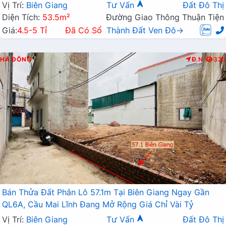
Vị Trí:
Biên Giang
Tư Vấn
Đất Đô Thị
Diện Tích:
53.5m²
Đường Giao Thông Thuận Tiện
Giá:
4.5-5 Tỉ
Đã Có Sổ
Thành Đất Ven Đô→
HÀ ĐÔNG
Đ.N
325
Bán Thửa Đất Phân Lô 57.1m Tại Biên Giang Ngay Gần
QL6A, Cầu Mai Lĩnh Đang Mở Rộng Giá Chỉ Vài Tỷ
Vị Trí:
Biên Giang
Tư Vấn
Đất Đô Thị