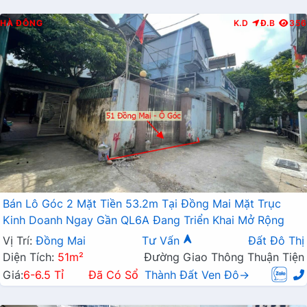
HÀ ĐÔNG
K.D
Đ.B
356
Bán Lô Góc 2 Mặt Tiền 53.2m Tại Đồng Mai Mặt Trục
Kinh Doanh Ngay Gần QL6A Đang Triển Khai Mở Rộng
Vị Trí:
Đồng Mai
Tư Vấn
Đất Đô Thị
Diện Tích:
51m²
Đường Giao Thông Thuận Tiện
Giá:
6-6.5 Tỉ
Đã Có Sổ
Thành Đất Ven Đô→