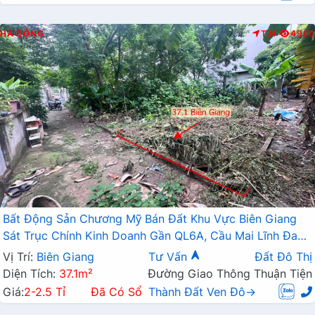
HÀ ĐÔNG
T.N
4900
Bất Động Sản Chương Mỹ Bán Đất Khu Vực Biên Giang
Sát Trục Chính Kinh Doanh Gần QL6A, Cầu Mai Lĩnh Đang
Mở Rộng
Vị Trí:
Biên Giang
Tư Vấn
Đất Đô Thị
Diện Tích:
37.1m²
Đường Giao Thông Thuận Tiện
Giá:
2-2.5 Tỉ
Đã Có Sổ
Thành Đất Ven Đô→