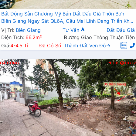
Bất Động Sản Chương Mỹ Bán Đất Đấu Giá Thờn Bơn
Biên Giang Ngay Sát QL6A, Cầu Mai Lĩnh Đang Triển Khai
Mở Rộng
Vị Trí:
Biên Giang
Tư Vấn
Đất Đấu Giá
Diện Tích:
66.2m²
Đường Giao Thông Thuận Tiện
Giá:
4-4.5 Tỉ
Đã Có Sổ
Thành Đất Ven Đô→
HÀ ĐÔNG
T.B
10712