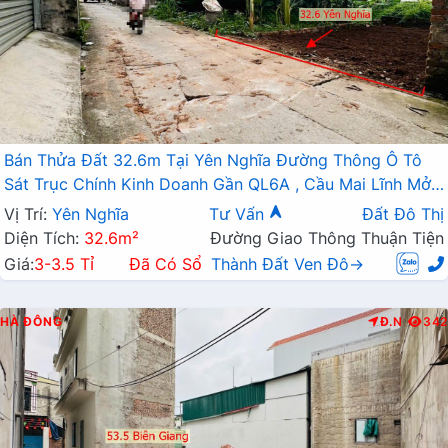
Bán Thửa Đất 32.6m Tại Yên Nghĩa Đường Thông Ô Tô
Sát Trục Chính Kinh Doanh Gần QL6A , Cầu Mai Lĩnh Mở
Rộng
Vị Trí:
Yên Nghĩa
Tư Vấn
Đất Đô Thị
Diện Tích:
32.6m²
Đường Giao Thông Thuận Tiện
Giá:
3-3.5 Tỉ
Đã Có Sổ
Thành Đất Ven Đô→
HÀ ĐÔNG
Đ.N
342