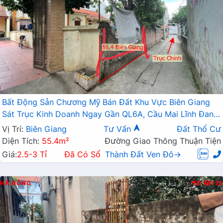
Bất Động Sản Chương Mỹ Bán Đất Khu Vực Biên Giang
Sát Trục Kinh Doanh Ngay Gần QL6A, Cầu Mai Lĩnh Đang
Mở Rộng
Vị Trí:
Biên Giang
Tư Vấn
Đất Thổ Cư
Diện Tích:
55.4m²
Đường Giao Thông Thuận Tiện
Giá:
2.5-3 Tỉ
Đã Có Sổ
Thành Đất Ven Đô→
HÀ ĐÔNG
Đ
128