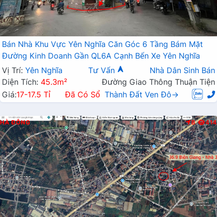
Bán Nhà Khu Vực Yên Nghĩa Căn Góc 6 Tầng Bám Mặt
Đường Kinh Doanh Gần QL6A Cạnh Bến Xe Yên Nghĩa
Vị Trí:
Yên Nghĩa
Tư Vấn
Nhà Dân Sinh Bán
Diện Tích:
45.3m²
Đường Giao Thông Thuận Tiện
Giá:
17-17.5 Tỉ
Đã Có Sổ
Thành Đất Ven Đô→
HÀ ĐÔNG
B
414