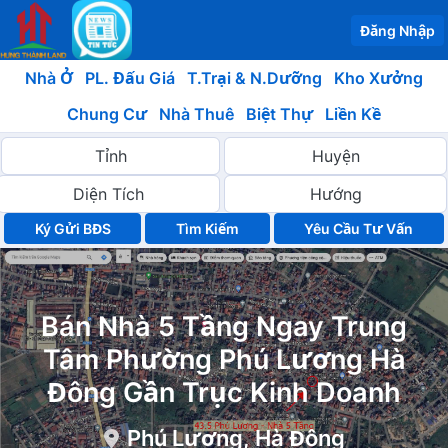
Đăng Nhập
Nhà Ở
PL. Đấu Giá
T.Trại & N.Dưỡng
Kho Xưởng
Chung Cư
Nhà Thuê
Biệt Thự
Liền Kề
Ký Gửi BĐS
Yêu Cầu Tư Vấn
Bán Nhà 5 Tầng Ngay Trung
Tâm Phường Phú Lương Hà
Đông Gần Trục Kinh Doanh
Phú Lương, Hà Đông