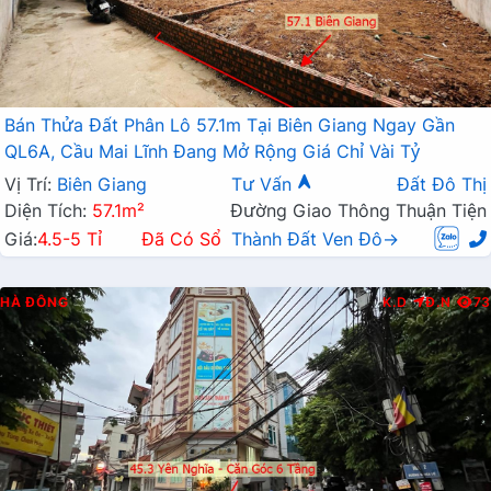
Bán Thửa Đất Phân Lô 57.1m Tại Biên Giang Ngay Gần
QL6A, Cầu Mai Lĩnh Đang Mở Rộng Giá Chỉ Vài Tỷ
Vị Trí:
Biên Giang
Tư Vấn
Đất Đô Thị
Diện Tích:
57.1m²
Đường Giao Thông Thuận Tiện
Giá:
4.5-5 Tỉ
Đã Có Sổ
Thành Đất Ven Đô→
HÀ ĐÔNG
K.D
Đ.N
73