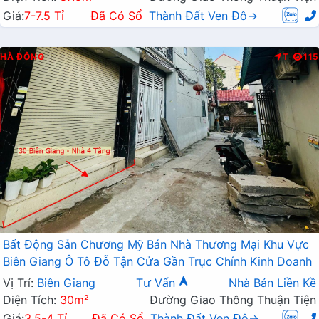
Giá:
7-7.5 Tỉ
Đã Có Sổ
Thành Đất Ven Đô→
HÀ ĐÔNG
T
115
Bất Động Sản Chương Mỹ Bán Nhà Thương Mại Khu Vực
Biên Giang Ô Tô Đỗ Tận Cửa Gần Trục Chính Kinh Doanh
Vị Trí:
Biên Giang
Tư Vấn
Nhà Bán Liền Kề
Diện Tích:
30m²
Đường Giao Thông Thuận Tiện
Giá:
3.5-4 Tỉ
Đã Có Sổ
Thành Đất Ven Đô→