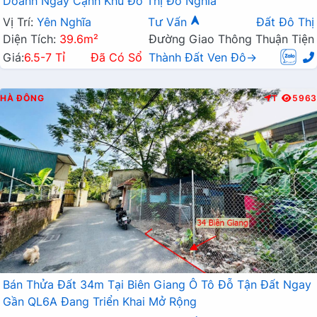
Doanh Ngay Cạnh Khu Đô Thị Đô Nghĩa
Vị Trí:
Yên Nghĩa
Tư Vấn
Đất Đô Thị
Diện Tích:
39.6m²
Đường Giao Thông Thuận Tiện
Giá:
6.5-7 Tỉ
Đã Có Sổ
Thành Đất Ven Đô→
HÀ ĐÔNG
T
5963
Bán Thửa Đất 34m Tại Biên Giang Ô Tô Đỗ Tận Đất Ngay
Gần QL6A Đang Triển Khai Mở Rộng