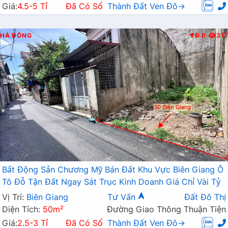
Giá:
4.5-5 Tỉ
Đã Có Sổ
Thành Đất Ven Đô→
HÀ ĐÔNG
Đ.B
317
Bất Động Sản Chương Mỹ Bán Đất Khu Vực Biên Giang Ô
Tô Đỗ Tận Đất Ngay Sát Trục Kinh Doanh Giá Chỉ Vài Tỷ
Vị Trí:
Biên Giang
Tư Vấn
Đất Đô Thị
Diện Tích:
50m²
Đường Giao Thông Thuận Tiện
Giá:
2.5-3 Tỉ
Đã Có Sổ
Thành Đất Ven Đô→