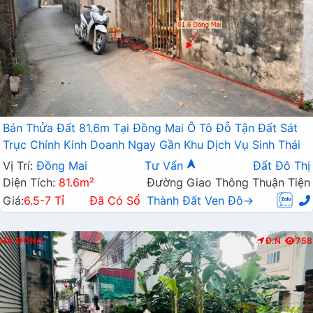
Bán Thửa Đất 81.6m Tại Đồng Mai Ô Tô Đỗ Tận Đất Sát
Trục Chính Kinh Doanh Ngay Gần Khu Dịch Vụ Sinh Thái
Vị Trí:
Đồng Mai
Tư Vấn
Đất Đô Thị
Diện Tích:
81.6m²
Đường Giao Thông Thuận Tiện
Giá:
6.5-7 Tỉ
Đã Có Sổ
Thành Đất Ven Đô→
HÀ ĐÔNG
Đ.N
758