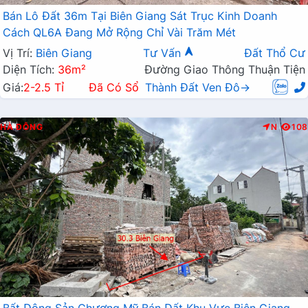
Bán Lô Đất 36m Tại Biên Giang Sát Trục Kinh Doanh
Cách QL6A Đang Mở Rộng Chỉ Vài Trăm Mét
Vị Trí:
Biên Giang
Tư Vấn
Đất Thổ Cư
Diện Tích:
36m²
Đường Giao Thông Thuận Tiện
Giá:
2-2.5 Tỉ
Đã Có Sổ
Thành Đất Ven Đô→
HÀ ĐÔNG
N
108
Bất Động Sản Chương Mỹ Bán Đất Khu Vực Biên Giang