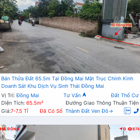
Bán Thửa Đất 65.5m Tại Đồng Mai Mặt Trục Chính Kinh
Doanh Sát Khu Dịch Vụ Sinh Thái Đồng Mai
Vị Trí:
Đồng Mai
Tư Vấn
Đất Thổ Cư
Diện Tích:
65.5m²
Đường Giao Thông Thuận Tiện
Giá:
7-7.5 Tỉ
Đã Có Sổ
Thành Đất Ven Đô→
HÀ ĐÔNG
Đ
874