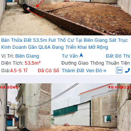
Bán Thửa Đất 53.5m Full Thổ Cư Tại Biên Giang Sát Trục
Kinh Doanh Gần QL6A Đang Triển Khai Mở Rộng
Vị Trí:
Biên Giang
Tư Vấn
Đất Đô Thị
Diện Tích:
53.5m²
Đường Giao Thông Thuận Tiện
Giá:
4.5-5 Tỉ
Đã Có Sổ
Thành Đất Ven Đô→
HÀ ĐÔNG
Đ.N
325