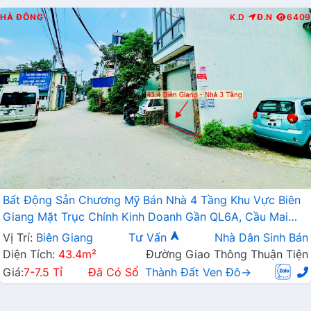
HÀ ĐÔNG
K.D
Đ.N
6409
Bất Động Sản Chương Mỹ Bán Nhà 4 Tầng Khu Vực Biên
Giang Mặt Trục Chính Kinh Doanh Gần QL6A, Cầu Mai
Lĩnh Đang Mở Rộng
Vị Trí:
Biên Giang
Tư Vấn
Nhà Dân Sinh Bán
Diện Tích:
43.4m²
Đường Giao Thông Thuận Tiện
Giá:
7-7.5 Tỉ
Đã Có Sổ
Thành Đất Ven Đô→