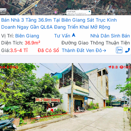
Bán Nhà 3 Tầng 36.9m Tại Biên Giang Sát Trục Kinh
Doanh Ngay Gần QL6A Đang Triển Khai Mở Rộng
Vị Trí:
Biên Giang
Tư Vấn
Nhà Dân Sinh Bán
Diện Tích:
36.9m²
Đường Giao Thông Thuận Tiện
Giá:
3.5-4 Tỉ
Đã Có Sổ
Thành Đất Ven Đô→
HÀ ĐÔNG
Đ.B
185