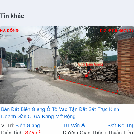
Tin khác
HÀ ĐÔNG
K.D
T.B
7635
Bán Đất Biên Giang Ô Tô Vào Tận Đất Sát Trục Kinh
Doanh Gần QL6A Đang Mở Rộng
Vị Trí:
Biên Giang
Tư Vấn
Đất Đô Thị
Diện Tích:
87.5m²
Đường Giao Thông Thuận Tiện