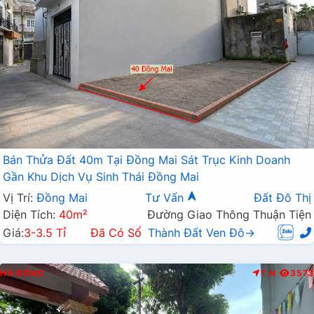
Bán Thửa Đất 40m Tại Đồng Mai Sát Trục Kinh Doanh
Gần Khu Dịch Vụ Sinh Thái Đồng Mai
Vị Trí:
Đồng Mai
Tư Vấn
Đất Đô Thị
Diện Tích:
40m²
Đường Giao Thông Thuận Tiện
Giá:
3-3.5 Tỉ
Đã Có Sổ
Thành Đất Ven Đô→
HÀ ĐÔNG
T.N
3573