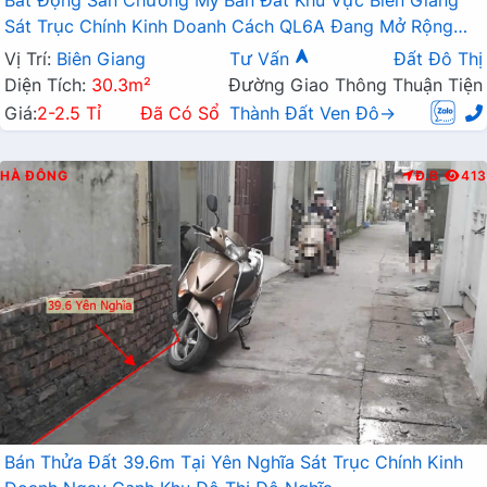
Sát Trục Chính Kinh Doanh Cách QL6A Đang Mở Rộng
Chỉ Vài Trăm Mét
Vị Trí:
Biên Giang
Tư Vấn
Đất Đô Thị
Diện Tích:
30.3m²
Đường Giao Thông Thuận Tiện
Giá:
2-2.5 Tỉ
Đã Có Sổ
Thành Đất Ven Đô→
HÀ ĐÔNG
Đ.B
413
Bán Thửa Đất 39.6m Tại Yên Nghĩa Sát Trục Chính Kinh