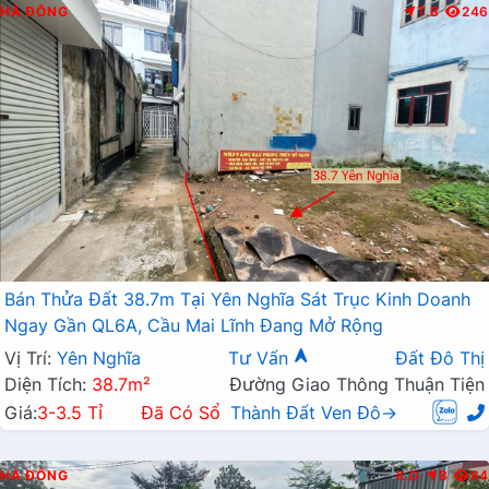
HÀ ĐÔNG
T.B
246
Bán Thửa Đất 38.7m Tại Yên Nghĩa Sát Trục Kinh Doanh
Ngay Gần QL6A, Cầu Mai Lĩnh Đang Mở Rộng
Vị Trí:
Yên Nghĩa
Tư Vấn
Đất Đô Thị
Diện Tích:
38.7m²
Đường Giao Thông Thuận Tiện
Giá:
3-3.5 Tỉ
Đã Có Sổ
Thành Đất Ven Đô→
HÀ ĐÔNG
K.D
B
84