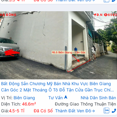
HÀ ĐÔNG
Đ.N
6583
Bất Động Sản Chương Mỹ Bán Nhà Khu Vực Biên Giang
Căn Góc 2 Mặt Thoáng Ô Tô Đỗ Tận Cửa Gần Trục Chính
Kinh Doanh
Vị Trí:
Biên Giang
Tư Vấn
Nhà Dân Sinh Bán
Diện Tích:
46.6m²
Đường Giao Thông Thuận Tiện
Giá:
4.5-5 Tỉ
Đã Có Sổ
Thành Đất Ven Đô→