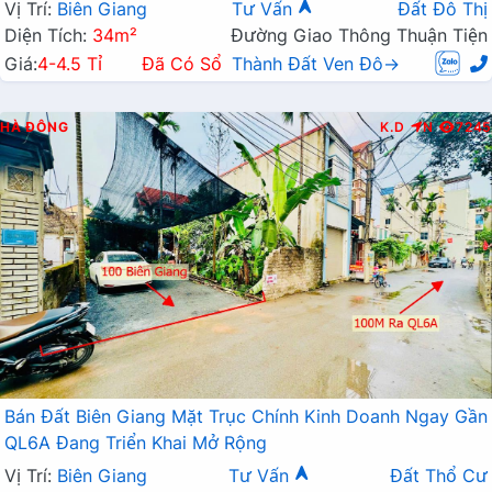
Vị Trí:
Biên Giang
Tư Vấn
Đất Đô Thị
Diện Tích:
34m²
Đường Giao Thông Thuận Tiện
Giá:
4-4.5 Tỉ
Đã Có Sổ
Thành Đất Ven Đô→
HÀ ĐÔNG
K.D
N
7245
Bán Đất Biên Giang Mặt Trục Chính Kinh Doanh Ngay Gần
QL6A Đang Triển Khai Mở Rộng
Vị Trí:
Biên Giang
Tư Vấn
Đất Thổ Cư