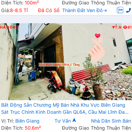
Diện Tích:
100m²
Đường Giao Thông Thuận Tiện
Giá:
8-8.5 Tỉ
Đã Có Sổ
Thành Đất Ven Đô→
HÀ ĐÔNG
T.N
81
Bất Động Sản Chương Mỹ Bán Nhà Khu Vực Biên Giang
Sát Trục Chính Kinh Doanh Gần QL6A, Cầu Mai Lĩnh Đang
Mở Rộng
Vị Trí:
Biên Giang
Tư Vấn
Nhà Dân Sinh Bán
Diện Tích:
50.6m²
Đường Giao Thông Thuận Tiện