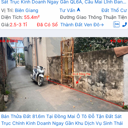
Sát Trục Kinh Doanh Ngay Gần QL6A, Cầu Mai Lĩnh Đang
Mở Rộng
Vị Trí:
Biên Giang
Tư Vấn
Đất Thổ Cư
Diện Tích:
55.4m²
Đường Giao Thông Thuận Tiện
Giá:
2.5-3 Tỉ
Đã Có Sổ
Thành Đất Ven Đô→
HÀ ĐÔNG
Đ
127
Bán Thửa Đất 81.6m Tại Đồng Mai Ô Tô Đỗ Tận Đất Sát
Trục Chính Kinh Doanh Ngay Gần Khu Dịch Vụ Sinh Thái