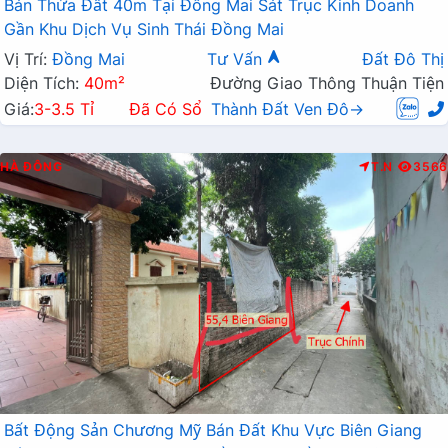
Bán Thửa Đất 40m Tại Đồng Mai Sát Trục Kinh Doanh
Gần Khu Dịch Vụ Sinh Thái Đồng Mai
Vị Trí:
Đồng Mai
Tư Vấn
Đất Đô Thị
Diện Tích:
40m²
Đường Giao Thông Thuận Tiện
Giá:
3-3.5 Tỉ
Đã Có Sổ
Thành Đất Ven Đô→
HÀ ĐÔNG
T.N
3566
Bất Động Sản Chương Mỹ Bán Đất Khu Vực Biên Giang