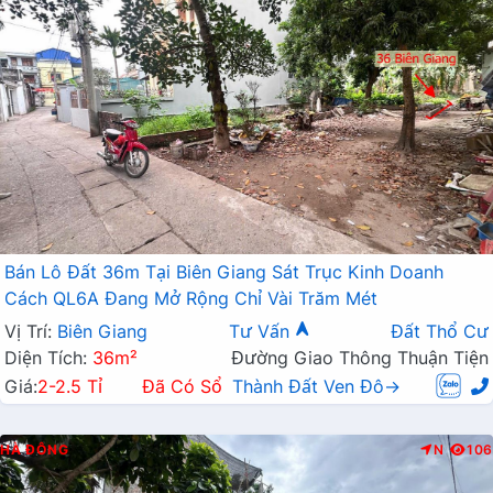
Bán Lô Đất 36m Tại Biên Giang Sát Trục Kinh Doanh
Cách QL6A Đang Mở Rộng Chỉ Vài Trăm Mét
Vị Trí:
Biên Giang
Tư Vấn
Đất Thổ Cư
Diện Tích:
36m²
Đường Giao Thông Thuận Tiện
Giá:
2-2.5 Tỉ
Đã Có Sổ
Thành Đất Ven Đô→
HÀ ĐÔNG
N
106