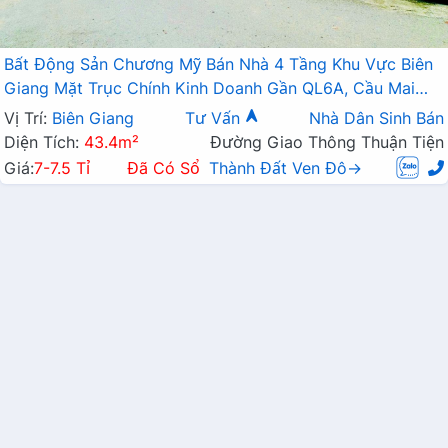
Bất Động Sản Chương Mỹ Bán Nhà 4 Tầng Khu Vực Biên
Giang Mặt Trục Chính Kinh Doanh Gần QL6A, Cầu Mai
Lĩnh Đang Mở Rộng
Vị Trí:
Biên Giang
Tư Vấn
Nhà Dân Sinh Bán
Diện Tích:
43.4m²
Đường Giao Thông Thuận Tiện
Giá:
7-7.5 Tỉ
Đã Có Sổ
Thành Đất Ven Đô→