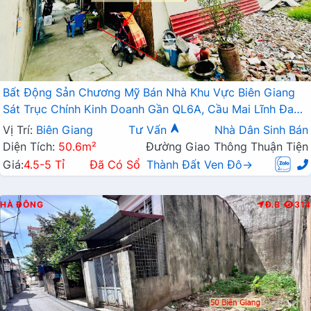
Bất Động Sản Chương Mỹ Bán Nhà Khu Vực Biên Giang
Sát Trục Chính Kinh Doanh Gần QL6A, Cầu Mai Lĩnh Đang
Mở Rộng
Vị Trí:
Biên Giang
Tư Vấn
Nhà Dân Sinh Bán
Diện Tích:
50.6m²
Đường Giao Thông Thuận Tiện
Giá:
4.5-5 Tỉ
Đã Có Sổ
Thành Đất Ven Đô→
HÀ ĐÔNG
Đ.B
314