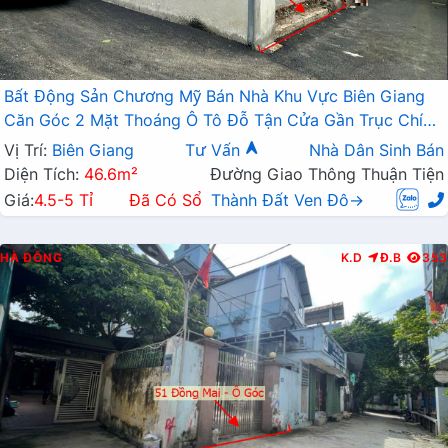
Bất Động Sản Chương Mỹ Bán Nhà Khu Vực Biên Giang
Căn Góc 2 Mặt Thoáng Ô Tô Đỗ Tận Cửa Gần Trục Chính
Kinh Doanh
Vị Trí:
Biên Giang
Tư Vấn
Nhà Dân Sinh Bán
Diện Tích:
46.6m²
Đường Giao Thông Thuận Tiện
Giá:
4.5-5 Tỉ
Đã Có Sổ
Thành Đất Ven Đô→
HÀ ĐÔNG
K.D
Đ.B
353