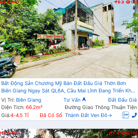
HÀ ĐÔNG
Đ.B
180
Bất Động Sản Chương Mỹ Bán Đất Đấu Giá Thờn Bơn
Biên Giang Ngay Sát QL6A, Cầu Mai Lĩnh Đang Triển Khai
Mở Rộng
Vị Trí:
Biên Giang
Tư Vấn
Đất Đấu Giá
Diện Tích:
66.2m²
Đường Giao Thông Thuận Tiện
Giá:
4-4.5 Tỉ
Đã Có Sổ
Thành Đất Ven Đô→
HÀ ĐÔNG
T.B
10705