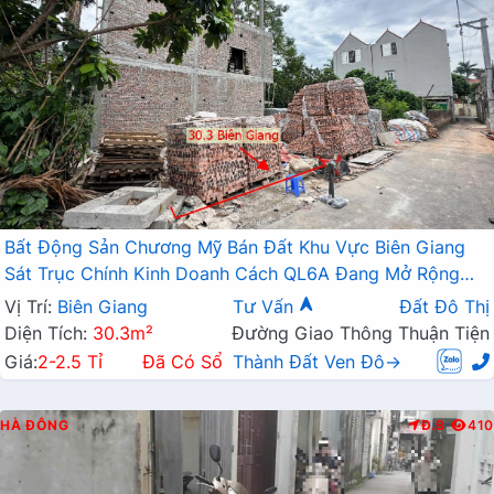
Bất Động Sản Chương Mỹ Bán Đất Khu Vực Biên Giang
Sát Trục Chính Kinh Doanh Cách QL6A Đang Mở Rộng
Chỉ Vài Trăm Mét
Vị Trí:
Biên Giang
Tư Vấn
Đất Đô Thị
Diện Tích:
30.3m²
Đường Giao Thông Thuận Tiện
Giá:
2-2.5 Tỉ
Đã Có Sổ
Thành Đất Ven Đô→
HÀ ĐÔNG
Đ.B
410