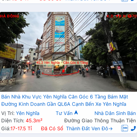
HÀ ĐÔNG
K.D
Đ.N
70
Bán Nhà Khu Vực Yên Nghĩa Căn Góc 6 Tầng Bám Mặt
Đường Kinh Doanh Gần QL6A Cạnh Bến Xe Yên Nghĩa
Vị Trí:
Yên Nghĩa
Tư Vấn
Nhà Dân Sinh Bán
Diện Tích:
45.3m²
Đường Giao Thông Thuận Tiện
Giá:
17-17.5 Tỉ
Đã Có Sổ
Thành Đất Ven Đô→