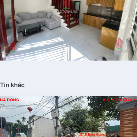
Tin khác
HÀ ĐÔNG
K.D
T.B
7621