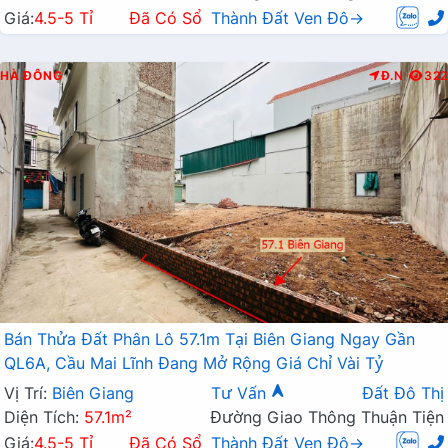
Giá:
4.5-5 Tỉ
Đã Có Sổ
Thành Đất Ven Đô→
HÀ ĐÔNG
Đ.N
322
Bán Thửa Đất Phân Lô 57.1m Tại Biên Giang Ngay Gần
QL6A, Cầu Mai Lĩnh Đang Mở Rộng Giá Chỉ Vài Tỷ
Vị Trí:
Biên Giang
Tư Vấn
Đất Đô Thị
Diện Tích:
57.1m²
Đường Giao Thông Thuận Tiện
Giá:
4.5-5 Tỉ
Đã Có Sổ
Thành Đất Ven Đô→