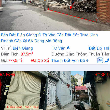
Bán Đất Biên Giang Ô Tô Vào Tận Đất Sát Trục Kinh
Doanh Gần QL6A Đang Mở Rộng
Vị Trí:
Biên Giang
Tư Vấn
Đất Đô Thị
Diện Tích:
87.5m²
Đường Giao Thông Thuận Tiện
Giá:
7-7.5 Tỉ
Đã Có Sổ
Thành Đất Ven Đô→
HÀ ĐÔNG
T
111