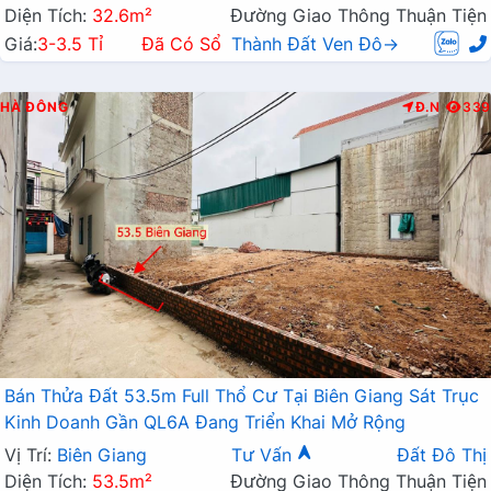
Diện Tích:
32.6m²
Đường Giao Thông Thuận Tiện
Giá:
3-3.5 Tỉ
Đã Có Sổ
Thành Đất Ven Đô→
HÀ ĐÔNG
Đ.N
339
Bán Thửa Đất 53.5m Full Thổ Cư Tại Biên Giang Sát Trục
Kinh Doanh Gần QL6A Đang Triển Khai Mở Rộng
Vị Trí:
Biên Giang
Tư Vấn
Đất Đô Thị
Diện Tích:
53.5m²
Đường Giao Thông Thuận Tiện