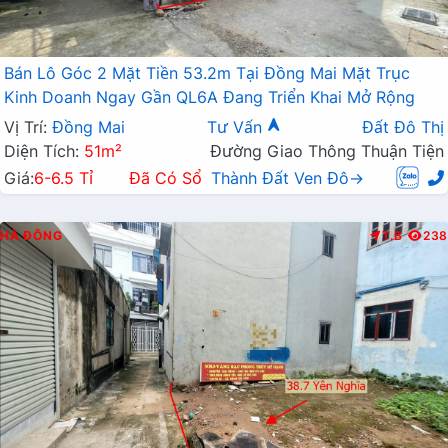
Bán Lô Góc 2 Mặt Tiền 53.2m Tại Đồng Mai Mặt Trục
Kinh Doanh Ngay Gần QL6A Đang Triển Khai Mở Rộng
Vị Trí:
Đồng Mai
Tư Vấn
Đất Đô Thị
Diện Tích:
51m²
Đường Giao Thông Thuận Tiện
Giá:
6-6.5 Tỉ
Đã Có Sổ
Thành Đất Ven Đô→
HÀ ĐÔNG
T.B
238