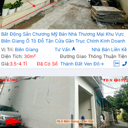
Bất Động Sản Chương Mỹ Bán Nhà Thương Mại Khu Vực
Biên Giang Ô Tô Đỗ Tận Cửa Gần Trục Chính Kinh Doanh
Vị Trí:
Biên Giang
Tư Vấn
Nhà Bán Liền Kề
Diện Tích:
30m²
Đường Giao Thông Thuận Tiện
Giá:
3.5-4 Tỉ
Đã Có Sổ
Thành Đất Ven Đô→
HÀ ĐÔNG
Đ.N
6575