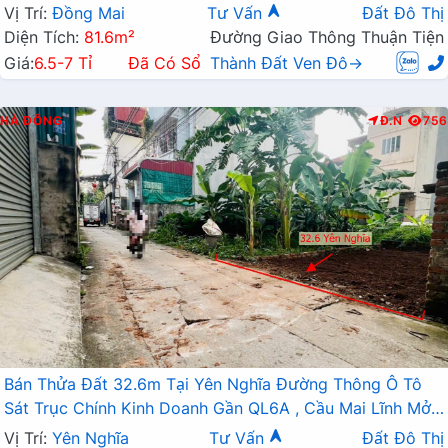
Vị Trí:
Đồng Mai
Tư Vấn
Đất Đô Thị
Diện Tích:
81.6m²
Đường Giao Thông Thuận Tiện
Giá:
6.5-7 Tỉ
Đã Có Sổ
Thành Đất Ven Đô→
HÀ ĐÔNG
Đ.N
756
Bán Thửa Đất 32.6m Tại Yên Nghĩa Đường Thông Ô Tô
Sát Trục Chính Kinh Doanh Gần QL6A , Cầu Mai Lĩnh Mở
Rộng
Vị Trí:
Yên Nghĩa
Tư Vấn
Đất Đô Thị