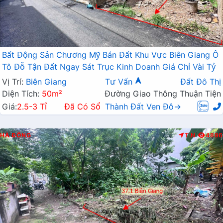
Bất Động Sản Chương Mỹ Bán Đất Khu Vực Biên Giang Ô
Tô Đỗ Tận Đất Ngay Sát Trục Kinh Doanh Giá Chỉ Vài Tỷ
Vị Trí:
Biên Giang
Tư Vấn
Đất Đô Thị
Diện Tích:
50m²
Đường Giao Thông Thuận Tiện
Giá:
2.5-3 Tỉ
Đã Có Sổ
Thành Đất Ven Đô→
HÀ ĐÔNG
T.N
4896