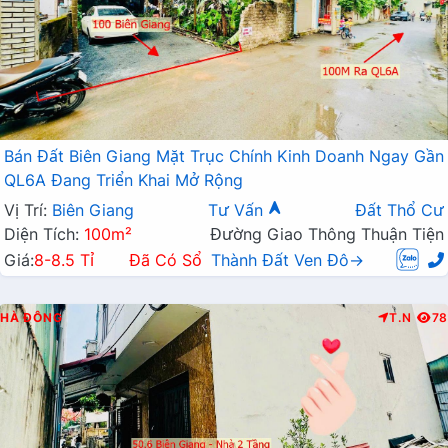
Bán Đất Biên Giang Mặt Trục Chính Kinh Doanh Ngay Gần
QL6A Đang Triển Khai Mở Rộng
Vị Trí:
Biên Giang
Tư Vấn
Đất Thổ Cư
Diện Tích:
100m²
Đường Giao Thông Thuận Tiện
Giá:
8-8.5 Tỉ
Đã Có Sổ
Thành Đất Ven Đô→
HÀ ĐÔNG
T.N
78