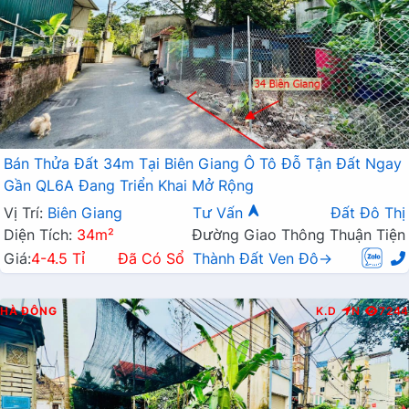
Bán Thửa Đất 34m Tại Biên Giang Ô Tô Đỗ Tận Đất Ngay
Gần QL6A Đang Triển Khai Mở Rộng
Vị Trí:
Biên Giang
Tư Vấn
Đất Đô Thị
Diện Tích:
34m²
Đường Giao Thông Thuận Tiện
Giá:
4-4.5 Tỉ
Đã Có Sổ
Thành Đất Ven Đô→
HÀ ĐÔNG
K.D
N
7244