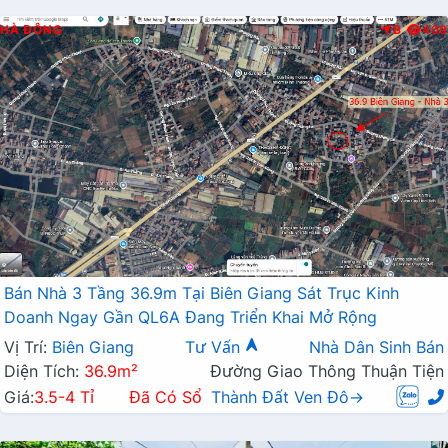
HÀ ĐÔNG
B
409
Bán Nhà 3 Tầng 36.9m Tại Biên Giang Sát Trục Kinh
Doanh Ngay Gần QL6A Đang Triển Khai Mở Rộng
Vị Trí:
Biên Giang
Tư Vấn
Nhà Dân Sinh Bán
Diện Tích:
36.9m²
Đường Giao Thông Thuận Tiện
Giá:
3.5-4 Tỉ
Đã Có Sổ
Thành Đất Ven Đô→