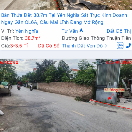
Bán Thửa Đất 38.7m Tại Yên Nghĩa Sát Trục Kinh Doanh
Ngay Gần QL6A, Cầu Mai Lĩnh Đang Mở Rộng
Vị Trí:
Yên Nghĩa
Tư Vấn
Đất Đô Thị
Diện Tích:
38.7m²
Đường Giao Thông Thuận Tiện
Giá:
3-3.5 Tỉ
Đã Có Sổ
Thành Đất Ven Đô→
HÀ ĐÔNG
K.D
B
80