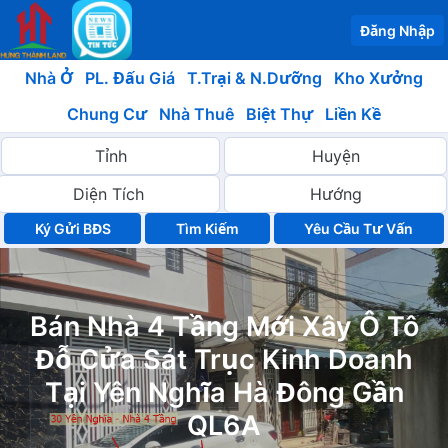
Đăng Nhập
Nhà Ở
PL. Đấu Giá
T.Trại & N.Dưỡng
Kho Xưởng
Chung Cư
Nhà Thuê
Biệt Thự
Liền Kề
Ký Gửi BĐS
Yêu Cầu Tư Vấn
Bán Nhà 4 Tầng Mới Xây Ô Tô
Đỗ Cửa Sát Trục Kinh Doanh
Tại Yên Nghĩa Hà Đông Gần
QL6A