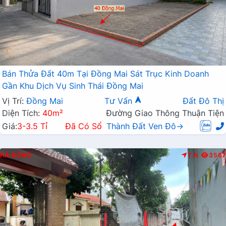
Bán Thửa Đất 40m Tại Đồng Mai Sát Trục Kinh Doanh
Gần Khu Dịch Vụ Sinh Thái Đồng Mai
Vị Trí:
Đồng Mai
Tư Vấn
Đất Đô Thị
Diện Tích:
40m²
Đường Giao Thông Thuận Tiện
Giá:
3-3.5 Tỉ
Đã Có Sổ
Thành Đất Ven Đô→
HÀ ĐÔNG
T.N
3567