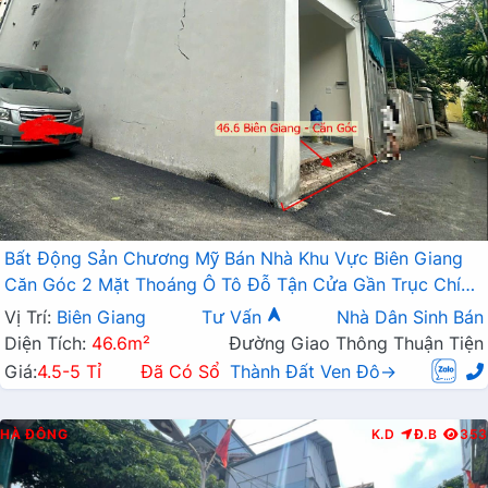
Bất Động Sản Chương Mỹ Bán Nhà Khu Vực Biên Giang
Căn Góc 2 Mặt Thoáng Ô Tô Đỗ Tận Cửa Gần Trục Chính
Kinh Doanh
Vị Trí:
Biên Giang
Tư Vấn
Nhà Dân Sinh Bán
Diện Tích:
46.6m²
Đường Giao Thông Thuận Tiện
Giá:
4.5-5 Tỉ
Đã Có Sổ
Thành Đất Ven Đô→
HÀ ĐÔNG
K.D
Đ.B
353