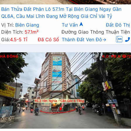
Bán Thửa Đất Phân Lô 57.1m Tại Biên Giang Ngay Gần
QL6A, Cầu Mai Lĩnh Đang Mở Rộng Giá Chỉ Vài Tỷ
Vị Trí:
Biên Giang
Tư Vấn
Đất Đô Thị
Diện Tích:
57.1m²
Đường Giao Thông Thuận Tiện
Giá:
4.5-5 Tỉ
Đã Có Sổ
Thành Đất Ven Đô→
HÀ ĐÔNG
K.D
Đ.N
72