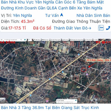
Bán Nhà Khu Vực Yên Nghĩa Căn Góc 6 Tầng Bám Mặt
Đường Kinh Doanh Gần QL6A Cạnh Bến Xe Yên Nghĩa
Vị Trí:
Yên Nghĩa
Tư Vấn
Nhà Dân Sinh Bán
Diện Tích:
45.3m²
Đường Giao Thông Thuận Tiện
Giá:
17-17.5 Tỉ
Đã Có Sổ
Thành Đất Ven Đô→
HÀ ĐÔNG
B
411
Bán Nhà 3 Tầng 36.9m Tại Biên Giang Sát Trục Kinh