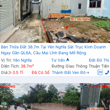
Bán Thửa Đất 38.7m Tại Yên Nghĩa Sát Trục Kinh Doanh
Ngay Gần QL6A, Cầu Mai Lĩnh Đang Mở Rộng
Vị Trí:
Yên Nghĩa
Tư Vấn
Đất Đô Thị
Diện Tích:
38.7m²
Đường Giao Thông Thuận Tiện
Giá:
3-3.5 Tỉ
Đã Có Sổ
Thành Đất Ven Đô→
HÀ ĐÔNG
K.D
B
80