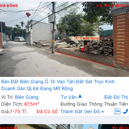
HÀ ĐÔNG
K.D
T.B
7625
Bán Đất Biên Giang Ô Tô Vào Tận Đất Sát Trục Kinh
Doanh Gần QL6A Đang Mở Rộng
Vị Trí:
Biên Giang
Tư Vấn
Đất Đô Thị
Diện Tích:
87.5m²
Đường Giao Thông Thuận Tiện
Giá:
7-7.5 Tỉ
Đã Có Sổ
Thành Đất Ven Đô→
HÀ ĐÔNG
T
111