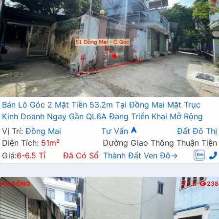
Bán Lô Góc 2 Mặt Tiền 53.2m Tại Đồng Mai Mặt Trục
Kinh Doanh Ngay Gần QL6A Đang Triển Khai Mở Rộng
Vị Trí:
Đồng Mai
Tư Vấn
Đất Đô Thị
Diện Tích:
51m²
Đường Giao Thông Thuận Tiện
Giá:
6-6.5 Tỉ
Đã Có Sổ
Thành Đất Ven Đô→
HÀ ĐÔNG
T.B
238