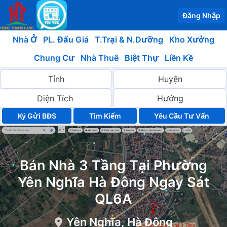
Đăng Nhập
Nhà Ở
PL. Đấu Giá
T.Trại & N.Dưỡng
Kho Xưởng
Chung Cư
Nhà Thuê
Biệt Thự
Liền Kề
Ký Gửi BĐS
Yêu Cầu Tư Vấn
Bán Nhà 3 Tầng Tại Phường
Yên Nghĩa Hà Đông Ngay Sát
QL6A
Yên Nghĩa, Hà Đông