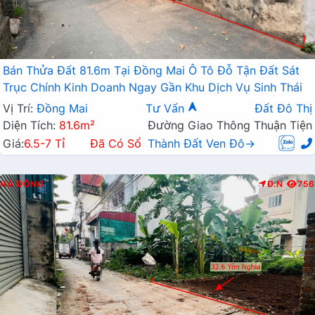
Bán Thửa Đất 81.6m Tại Đồng Mai Ô Tô Đỗ Tận Đất Sát
Trục Chính Kinh Doanh Ngay Gần Khu Dịch Vụ Sinh Thái
Vị Trí:
Đồng Mai
Tư Vấn
Đất Đô Thị
Diện Tích:
81.6m²
Đường Giao Thông Thuận Tiện
Giá:
6.5-7 Tỉ
Đã Có Sổ
Thành Đất Ven Đô→
HÀ ĐÔNG
Đ.N
756