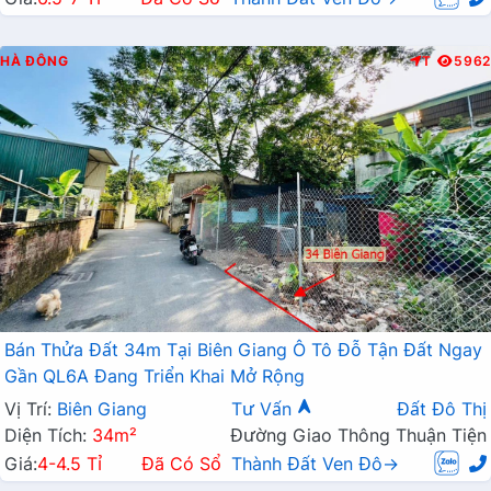
HÀ ĐÔNG
T
5962
Bán Thửa Đất 34m Tại Biên Giang Ô Tô Đỗ Tận Đất Ngay
Gần QL6A Đang Triển Khai Mở Rộng
Vị Trí:
Biên Giang
Tư Vấn
Đất Đô Thị
Diện Tích:
34m²
Đường Giao Thông Thuận Tiện
Giá:
4-4.5 Tỉ
Đã Có Sổ
Thành Đất Ven Đô→