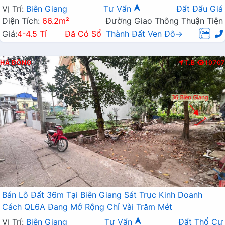
Mở Rộng
Vị Trí:
Biên Giang
Tư Vấn
Đất Đấu Giá
Diện Tích:
66.2m²
Đường Giao Thông Thuận Tiện
Giá:
4-4.5 Tỉ
Đã Có Sổ
Thành Đất Ven Đô→
HÀ ĐÔNG
T.B
10707
Bán Lô Đất 36m Tại Biên Giang Sát Trục Kinh Doanh
Cách QL6A Đang Mở Rộng Chỉ Vài Trăm Mét
Vị Trí:
Biên Giang
Tư Vấn
Đất Thổ Cư