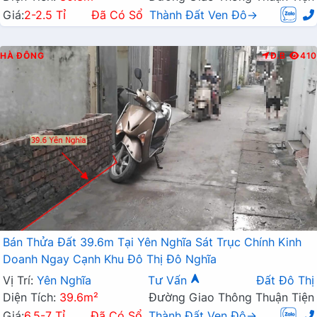
Giá:
2-2.5 Tỉ
Đã Có Sổ
Thành Đất Ven Đô→
HÀ ĐÔNG
Đ.B
410
Bán Thửa Đất 39.6m Tại Yên Nghĩa Sát Trục Chính Kinh
Doanh Ngay Cạnh Khu Đô Thị Đô Nghĩa
Vị Trí:
Yên Nghĩa
Tư Vấn
Đất Đô Thị
Diện Tích:
39.6m²
Đường Giao Thông Thuận Tiện
Giá:
6.5-7 Tỉ
Đã Có Sổ
Thành Đất Ven Đô→