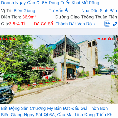
Doanh Ngay Gần QL6A Đang Triển Khai Mở Rộng
Vị Trí:
Biên Giang
Tư Vấn
Nhà Dân Sinh Bán
Diện Tích:
36.9m²
Đường Giao Thông Thuận Tiện
Giá:
3.5-4 Tỉ
Đã Có Sổ
Thành Đất Ven Đô→
HÀ ĐÔNG
Đ.B
180
Bất Động Sản Chương Mỹ Bán Đất Đấu Giá Thờn Bơn
Biên Giang Ngay Sát QL6A, Cầu Mai Lĩnh Đang Triển Khai