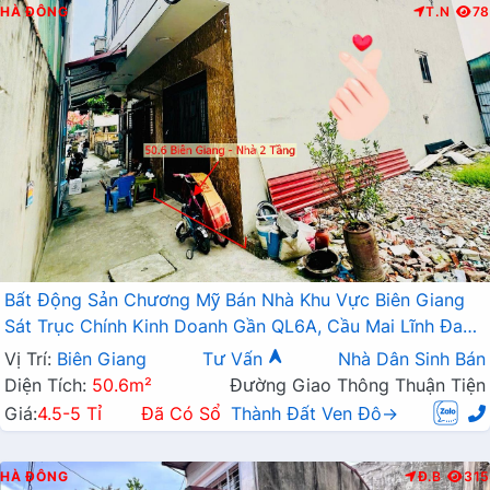
HÀ ĐÔNG
T.N
78
Bất Động Sản Chương Mỹ Bán Nhà Khu Vực Biên Giang
Sát Trục Chính Kinh Doanh Gần QL6A, Cầu Mai Lĩnh Đang
Mở Rộng
Vị Trí:
Biên Giang
Tư Vấn
Nhà Dân Sinh Bán
Diện Tích:
50.6m²
Đường Giao Thông Thuận Tiện
Giá:
4.5-5 Tỉ
Đã Có Sổ
Thành Đất Ven Đô→
HÀ ĐÔNG
Đ.B
315