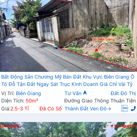
Bất Động Sản Chương Mỹ Bán Đất Khu Vực Biên Giang Ô
Tô Đỗ Tận Đất Ngay Sát Trục Kinh Doanh Giá Chỉ Vài Tỷ
Vị Trí:
Biên Giang
Tư Vấn
Đất Đô Thị
Diện Tích:
50m²
Đường Giao Thông Thuận Tiện
Giá:
2.5-3 Tỉ
Đã Có Sổ
Thành Đất Ven Đô→
HÀ ĐÔNG
T.N
4897