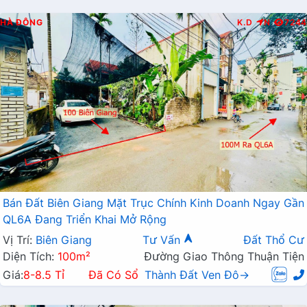
HÀ ĐÔNG
K.D
N
7244
Bán Đất Biên Giang Mặt Trục Chính Kinh Doanh Ngay Gần
QL6A Đang Triển Khai Mở Rộng
Vị Trí:
Biên Giang
Tư Vấn
Đất Thổ Cư
Diện Tích:
100m²
Đường Giao Thông Thuận Tiện
Giá:
8-8.5 Tỉ
Đã Có Sổ
Thành Đất Ven Đô→