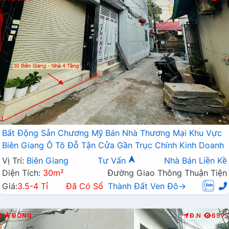
Bất Động Sản Chương Mỹ Bán Nhà Thương Mại Khu Vực
Biên Giang Ô Tô Đỗ Tận Cửa Gần Trục Chính Kinh Doanh
Vị Trí:
Biên Giang
Tư Vấn
Nhà Bán Liền Kề
Diện Tích:
30m²
Đường Giao Thông Thuận Tiện
Giá:
3.5-4 Tỉ
Đã Có Sổ
Thành Đất Ven Đô→
HÀ ĐÔNG
Đ.N
6575