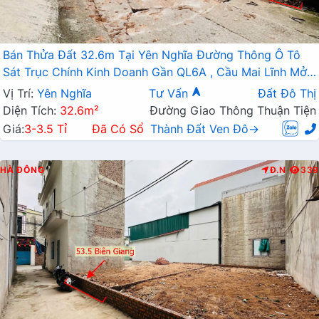
Bán Thửa Đất 32.6m Tại Yên Nghĩa Đường Thông Ô Tô
Sát Trục Chính Kinh Doanh Gần QL6A , Cầu Mai Lĩnh Mở
Rộng
Vị Trí:
Yên Nghĩa
Tư Vấn
Đất Đô Thị
Diện Tích:
32.6m²
Đường Giao Thông Thuận Tiện
Giá:
3-3.5 Tỉ
Đã Có Sổ
Thành Đất Ven Đô→
HÀ ĐÔNG
Đ.N
339