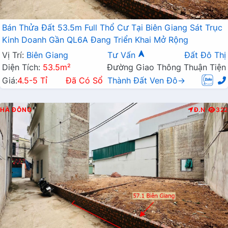
Bán Thửa Đất 53.5m Full Thổ Cư Tại Biên Giang Sát Trục
Kinh Doanh Gần QL6A Đang Triển Khai Mở Rộng
Vị Trí:
Biên Giang
Tư Vấn
Đất Đô Thị
Diện Tích:
53.5m²
Đường Giao Thông Thuận Tiện
Giá:
4.5-5 Tỉ
Đã Có Sổ
Thành Đất Ven Đô→
HÀ ĐÔNG
Đ.N
322