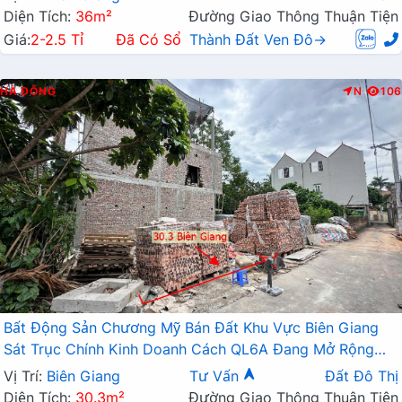
Diện Tích:
36m²
Đường Giao Thông Thuận Tiện
Giá:
2-2.5 Tỉ
Đã Có Sổ
Thành Đất Ven Đô→
HÀ ĐÔNG
N
106
Bất Động Sản Chương Mỹ Bán Đất Khu Vực Biên Giang
Sát Trục Chính Kinh Doanh Cách QL6A Đang Mở Rộng
Chỉ Vài Trăm Mét
Vị Trí:
Biên Giang
Tư Vấn
Đất Đô Thị
Diện Tích:
30.3m²
Đường Giao Thông Thuận Tiện