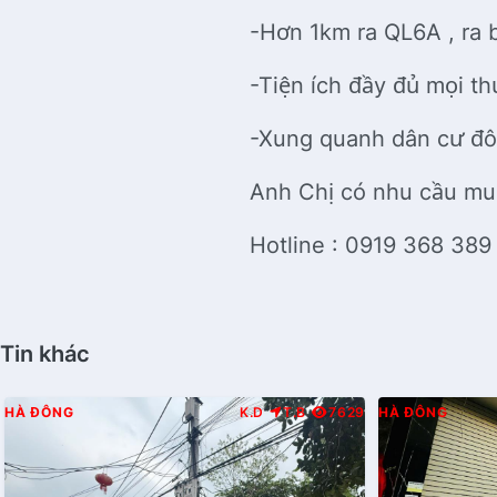
-Hơn 1km ra QL6A , ra 
-Tiện ích đầy đủ mọi t
-Xung quanh dân cư đô
Anh Chị có nhu cầu mu
Hotline : 0919 368 389
Tin khác
HÀ ĐÔNG
K.D
T.B
7629
HÀ ĐÔNG