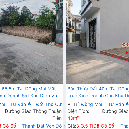
 65.5m Tại Đồng Mai Mặt
Bán Thửa Đất 40m Tại Đồng
inh Doanh Sát Khu Dịch Vụ
Trục Kinh Doanh Gần Khu Dị
ng Mai
Thái Đồng Mai
ai
Tư Vấn
Đất Thổ Cư
Vị Trí:
Đồng Mai
Tư Vấn
Đường Giao Thông Thuận
Diện Tích:
Đường Giao
Tiện
40m²
ã Có Sổ
Thành Đất Ven Đô→
Giá:
3-3.5 Tỉ
Đã Có Sổ
Thà