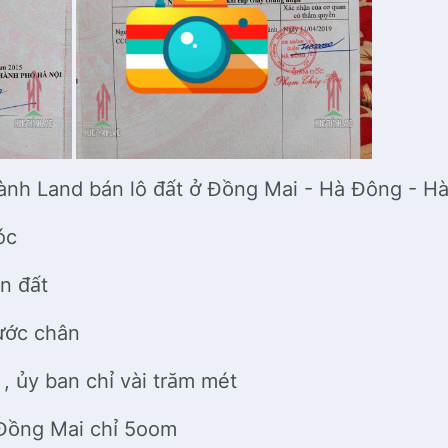
nh Land bán lô đất ở Đồng Mai - Hà Đông - Hà
óc
n đất
ước chân
, ủy ban chỉ vài trăm mét
 Đồng Mai chỉ 5oom