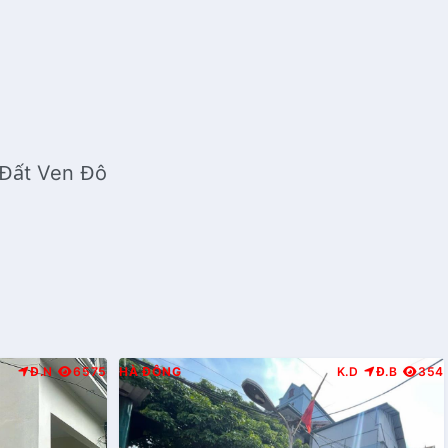
 Đất Ven Đô
Đ.N
6575
HÀ ĐÔNG
K.D
Đ.B
354