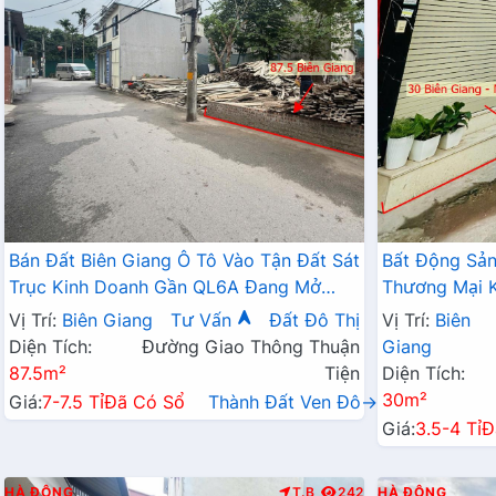
Bán Đất Biên Giang Ô Tô Vào Tận Đất Sát
Bất Động Sả
Trục Kinh Doanh Gần QL6A Đang Mở
Thương Mại K
Rộng
Tận Cửa Gần 
Vị Trí:
Biên Giang
Tư Vấn
Đất Đô Thị
Vị Trí:
Biên
Diện Tích:
Đường Giao Thông Thuận
Giang
87.5m²
Tiện
Diện Tích:
30m²
Giá:
7-7.5 Tỉ
Đã Có Sổ
Thành Đất Ven Đô→
Giá:
3.5-4 Tỉ
Đ
HÀ ĐÔNG
T.B
242
HÀ ĐÔNG