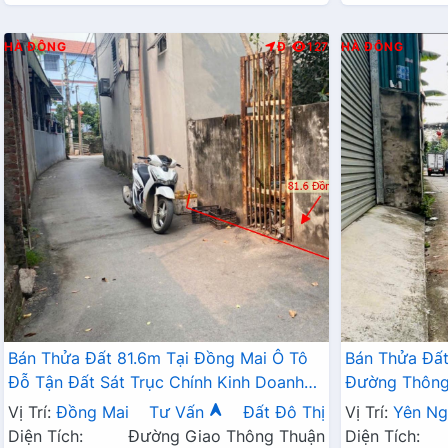
HÀ ĐÔNG
Đ
127
HÀ ĐÔNG
Bán Thửa Đất 81.6m Tại Đồng Mai Ô Tô
Bán Thửa Đất
Đỗ Tận Đất Sát Trục Chính Kinh Doanh
Đường Thông 
Ngay Gần Khu Dịch Vụ Sinh Thái
Doanh Gần QL
Vị Trí:
Đồng Mai
Tư Vấn
Đất Đô Thị
Vị Trí:
Yên Ng
Diện Tích:
Đường Giao Thông Thuận
Diện Tích: