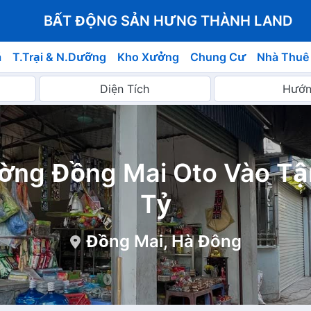
BẤT ĐỘNG SẢN HƯNG THÀNH LAND
á
T.Trại & N.Dưỡng
Kho Xưởng
Chung Cư
Nhà Thuê
ờng Đồng Mai Oto Vào Tận
Tỷ
Đồng Mai, Hà Đông