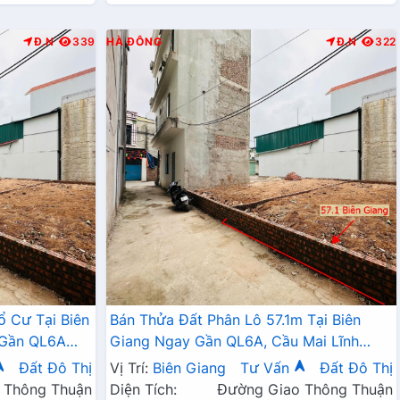
Đ.N
339
HÀ ĐÔNG
Đ.N
322
ổ Cư Tại Biên
Bán Thửa Đất Phân Lô 57.1m Tại Biên
 Gần QL6A
Giang Ngay Gần QL6A, Cầu Mai Lĩnh
Đang Mở Rộng Giá Chỉ Vài Tỷ
Đất Đô Thị
Vị Trí:
Biên Giang
Tư Vấn
Đất Đô Thị
 Thông Thuận
Diện Tích:
Đường Giao Thông Thuận