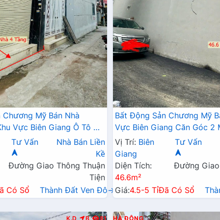
n Chương Mỹ Bán Nhà
Bất Động Sản Chương Mỹ B
hu Vực Biên Giang Ô Tô Đỗ
Vực Biên Giang Căn Góc 2
Trục Chính Kinh Doanh
Tô Đỗ Tận Cửa Gần Trục Ch
Tư Vấn
Nhà Bán Liền
Vị Trí:
Biên
Tư Vấn
Doanh
Kề
Giang
Đường Giao Thông Thuận
Diện Tích:
Đường Giao
Tiện
46.6m²
ã Có Sổ
Thành Đất Ven Đô→
Giá:
4.5-5 Tỉ
Đã Có Sổ
Thà
K.D
B
81
HÀ ĐÔNG