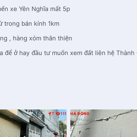
bến xe Yên Nghĩa mất 5p
hứ trong bán kính 1km
ng , hàng xóm thân thiện
a để ở hay đầu tư muốn xem đất liên hệ Thành
T
111
HÀ ĐÔNG