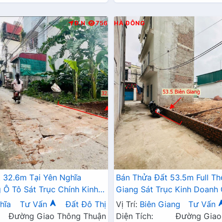
Đ.N
756
HÀ ĐÔNG
 32.6m Tại Yên Nghĩa
Bán Thửa Đất 53.5m Full Th
Ô Tô Sát Trục Chính Kinh
Giang Sát Trục Kinh Doanh
6A , Cầu Mai Lĩnh Mở Rộng
Đang Triển Khai Mở Rộng
hĩa
Tư Vấn
Đất Đô Thị
Vị Trí:
Biên Giang
Tư Vấn
Đường Giao Thông Thuận
Diện Tích:
Đường Giao