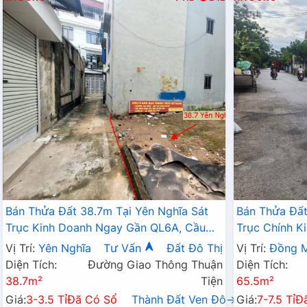
Bán Thửa Đất 38.7m Tại Yên Nghĩa Sát
Bán Thửa Đất
Trục Kinh Doanh Ngay Gần QL6A, Cầu
Trục Chính K
Mai Lĩnh Đang Mở Rộng
Sinh Thái Đồ
Vị Trí:
Yên Nghĩa
Tư Vấn
Đất Đô Thị
Vị Trí:
Đồng M
Diện Tích:
Đường Giao Thông Thuận
Diện Tích:
38.7m²
Tiện
65.5m²
Giá:
3-3.5 Tỉ
Đã Có Sổ
Thành Đất Ven Đô→
Giá:
7-7.5 Tỉ
Đ