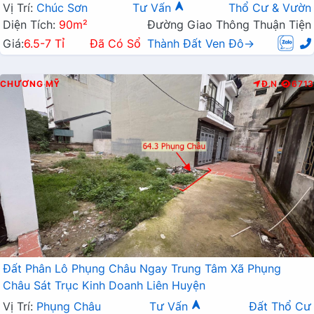
Vị Trí:
Chúc Sơn
Tư Vấn
Thổ Cư & Vườn
Diện Tích:
90m²
Đường Giao Thông Thuận Tiện
Giá:
6.5-7 Tỉ
Đã Có Sổ
Thành Đất Ven Đô→
CHƯƠNG MỸ
Đ.N
6713
Đất Phân Lô Phụng Châu Ngay Trung Tâm Xã Phụng
Châu Sát Trục Kinh Doanh Liên Huyện
Vị Trí:
Phụng Châu
Tư Vấn
Đất Thổ Cư