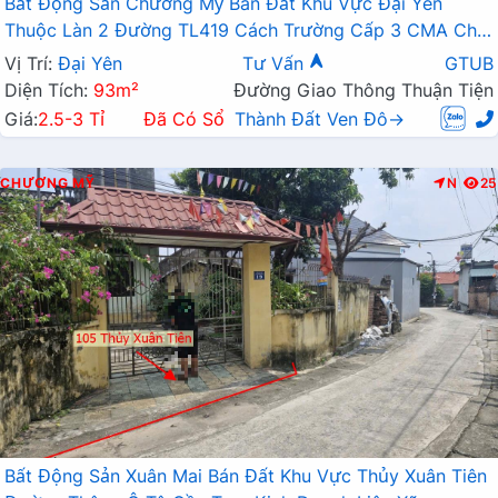
Bất Động Sản Chương Mỹ Bán Đất Khu Vực Đại Yên
Thuộc Làn 2 Đường TL419 Cách Trường Cấp 3 CMA Chỉ
Vài Trăm Mét
Vị Trí:
Đại Yên
Tư Vấn
GTUB
Diện Tích:
93m²
Đường Giao Thông Thuận Tiện
Giá:
2.5-3 Tỉ
Đã Có Sổ
Thành Đất Ven Đô→
CHƯƠNG MỸ
N
25
Bất Động Sản Xuân Mai Bán Đất Khu Vực Thủy Xuân Tiên