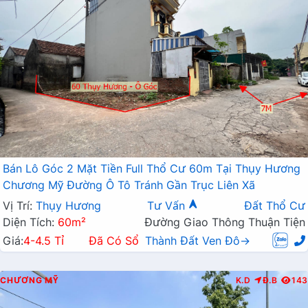
Bán Lô Góc 2 Mặt Tiền Full Thổ Cư 60m Tại Thụy Hương
Chương Mỹ Đường Ô Tô Tránh Gần Trục Liên Xã
Vị Trí:
Thụy Hương
Tư Vấn
Đất Thổ Cư
Diện Tích:
60m²
Đường Giao Thông Thuận Tiện
Giá:
4-4.5 Tỉ
Đã Có Sổ
Thành Đất Ven Đô→
CHƯƠNG MỸ
K.D
Đ.B
143