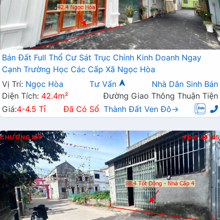
Bán Đất Full Thổ Cư Sát Trục Chính Kinh Doanh Ngay
Cạnh Trường Học Các Cấp Xã Ngọc Hòa
Vị Trí:
Ngọc Hòa
Tư Vấn
Nhà Dân Sinh Bán
Diện Tích:
42.4m²
Đường Giao Thông Thuận Tiện
Giá:
4-4.5 Tỉ
Đã Có Sổ
Thành Đất Ven Đô→
CHƯƠNG MỸ
Đ.B
145