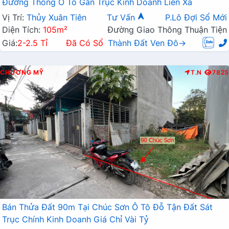
Đường Thông Ô Tô Gần Trục Kinh Doanh Liên Xã
Vị Trí:
Thủy Xuân Tiên
Tư Vấn
P.Lô Đợi Sổ Mới
Diện Tích:
105m²
Đường Giao Thông Thuận Tiện
Giá:
2-2.5 Tỉ
Đã Có Sổ
Thành Đất Ven Đô→
CHƯƠNG MỸ
T.N
7825
Bán Thửa Đất 90m Tại Chúc Sơn Ô Tô Đỗ Tận Đất Sát
Trục Chính Kinh Doanh Giá Chỉ Vài Tỷ