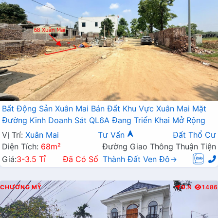
Bất Động Sản Xuân Mai Bán Đất Khu Vực Xuân Mai Mặt
Đường Kinh Doanh Sát QL6A Đang Triển Khai Mở Rộng
Vị Trí:
Xuân Mai
Tư Vấn
Đất Thổ Cư
Diện Tích:
68m²
Đường Giao Thông Thuận Tiện
Giá:
3-3.5 Tỉ
Đã Có Sổ
Thành Đất Ven Đô→
CHƯƠNG MỸ
Đ.N
1486