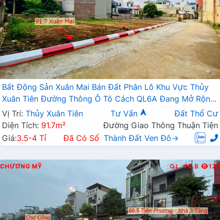
Bất Động Sản Xuân Mai Bán Đất Phân Lô Khu Vực Thủy
Xuân Tiên Đường Thông Ô Tô Cách QL6A Đang Mở Rộng
Chỉ Vài Bước Chân
Vị Trí:
Thủy Xuân Tiên
Tư Vấn
Đất Thổ Cư
Diện Tích:
91.7m²
Đường Giao Thông Thuận Tiện
Giá:
3.5-4 Tỉ
Đã Có Sổ
Thành Đất Ven Đô→
CHƯƠNG MỸ
Q.L
Đ.B
123