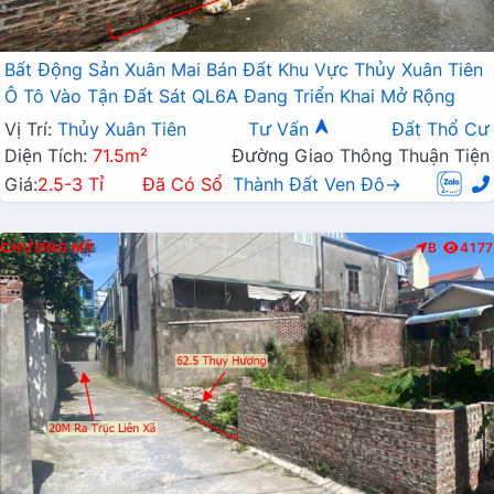
Bất Động Sản Xuân Mai Bán Đất Khu Vực Thủy Xuân Tiên
Ô Tô Vào Tận Đất Sát QL6A Đang Triển Khai Mở Rộng
Vị Trí:
Thủy Xuân Tiên
Tư Vấn
Đất Thổ Cư
Diện Tích:
71.5m²
Đường Giao Thông Thuận Tiện
Giá:
2.5-3 Tỉ
Đã Có Sổ
Thành Đất Ven Đô→
CHƯƠNG MỸ
B
4177