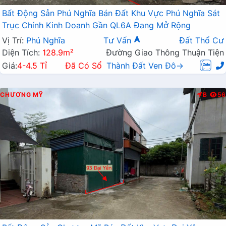
Bất Động Sản Phú Nghĩa Bán Đất Khu Vực Phú Nghĩa Sát
Trục Chính Kinh Doanh Gần QL6A Đang Mở Rộng
Vị Trí:
Phú Nghĩa
Tư Vấn
Đất Thổ Cư
Diện Tích:
128.9m²
Đường Giao Thông Thuận Tiện
Giá:
4-4.5 Tỉ
Đã Có Sổ
Thành Đất Ven Đô→
CHƯƠNG MỸ
B
56