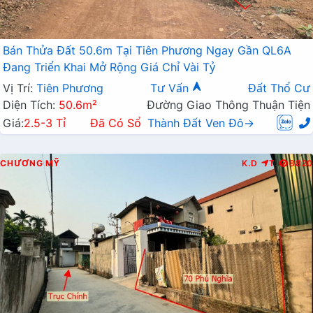
Bán Thửa Đất 50.6m Tại Tiên Phương Ngay Gần QL6A
Đang Triển Khai Mở Rộng Giá Chỉ Vài Tỷ
Vị Trí:
Tiên Phương
Tư Vấn
Đất Thổ Cư
Diện Tích:
50.6m²
Đường Giao Thông Thuận Tiện
Giá:
2.5-3 Tỉ
Đã Có Sổ
Thành Đất Ven Đô→
CHƯƠNG MỸ
K.D
T
8820