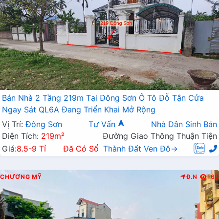
Bán Nhà 2 Tầng 219m Tại Đông Sơn Ô Tô Đỗ Tận Cửa
Ngay Sát QL6A Đang Triển Khai Mở Rộng
Vị Trí:
Đông Sơn
Tư Vấn
Nhà Dân Sinh Bán
Diện Tích:
219m²
Đường Giao Thông Thuận Tiện
Giá:
8.5-9 Tỉ
Đã Có Sổ
Thành Đất Ven Đô→
CHƯƠNG MỸ
Đ.N
160