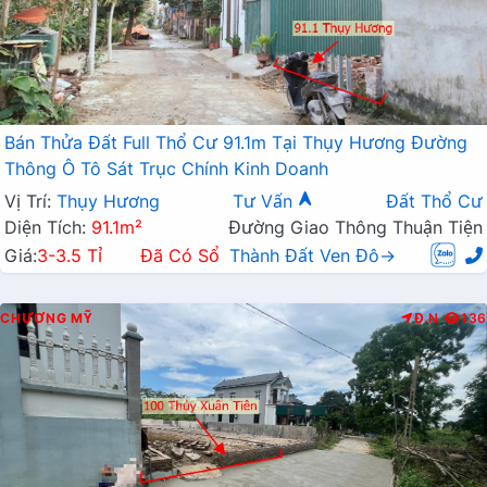
Bán Thửa Đất Full Thổ Cư 91.1m Tại Thụy Hương Đường
Thông Ô Tô Sát Trục Chính Kinh Doanh
Vị Trí:
Thụy Hương
Tư Vấn
Đất Thổ Cư
Diện Tích:
91.1m²
Đường Giao Thông Thuận Tiện
Giá:
3-3.5 Tỉ
Đã Có Sổ
Thành Đất Ven Đô→
CHƯƠNG MỸ
Đ.N
136