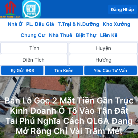
Đăng Nhập
Nhà Ở
PL. Đấu Giá
T.Trại & N.Dưỡng
Kho Xưởng
Chung Cư
Nhà Thuê
Biệt Thự
Liền Kề
Ký Gửi BĐS
Yêu Cầu Tư Vấn
Bán Lô Góc 2 Mặt Tiền Gần Trục
Kinh Doanh Ô Tô Vào Tận Đất
Tai Phú Nghĩa Cách QL6A Đang
Mở Rộng Chỉ Vài Trăm Mét