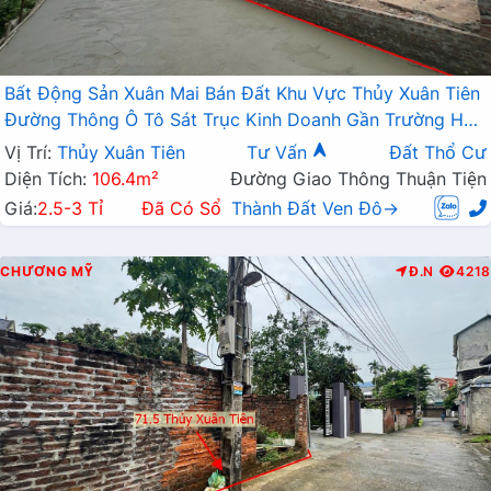
Bất Động Sản Xuân Mai Bán Đất Khu Vực Thủy Xuân Tiên
Đường Thông Ô Tô Sát Trục Kinh Doanh Gần Trường Học
Các Cấp
Vị Trí:
Thủy Xuân Tiên
Tư Vấn
Đất Thổ Cư
Diện Tích:
106.4m²
Đường Giao Thông Thuận Tiện
Giá:
2.5-3 Tỉ
Đã Có Sổ
Thành Đất Ven Đô→
CHƯƠNG MỸ
Đ.N
4218