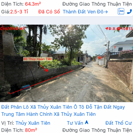
Diện Tích:
64.3m²
Đường Giao Thông Thuận Tiện
Giá:
2.5-3 Tỉ
Đã Có Sổ
Thành Đất Ven Đô→
CHƯƠNG MỸ
Đ.B
10813
Đất Phân Lô Xã Thủy Xuân Tiên Ô Tô Đỗ Tận Đất Ngay
Trung Tâm Hành Chính Xã Thủy Xuân Tiên
Vị Trí:
Thủy Xuân Tiên
Tư Vấn
Đất Thổ Cư
Diện Tích:
80m²
Đường Giao Thông Thuận Tiện