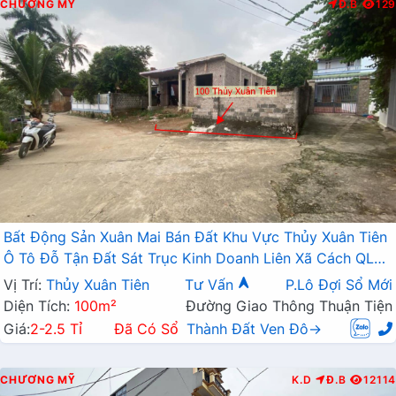
CHƯƠNG MỸ
Đ.B
129
Bất Động Sản Xuân Mai Bán Đất Khu Vực Thủy Xuân Tiên
Ô Tô Đỗ Tận Đất Sát Trục Kinh Doanh Liên Xã Cách QL6A
Chỉ Vài Trăm Mét
Vị Trí:
Thủy Xuân Tiên
Tư Vấn
P.Lô Đợi Sổ Mới
Diện Tích:
100m²
Đường Giao Thông Thuận Tiện
Giá:
2-2.5 Tỉ
Đã Có Sổ
Thành Đất Ven Đô→
CHƯƠNG MỸ
K.D
Đ.B
12114