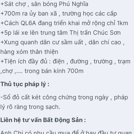
+Sát chợ , sân bóng Phú Nghĩa
+700m ra ủy ban xã , trường học các cấp
+Cách QL6A đang triển khai mở rộng chỉ 1km
+5p lái xe lên trung tâm Thị trấn Chúc Sơn
+Xung quanh dân cư sầm uất , dân chí cao ,
hàng xóm thân thiện
+Tiện ích đầy đủ : điện , đường , trường , trạm
,chợ ,…. trong bán kính 700m
Thủ tục pháp lý :
-Sổ đỏ cất két công chứng trong ngày , pháp
lý rõ ràng trong sạch.
Liên hệ tư vấn Bất Động Sản :
Anh Chị có nhu cầu mua để ở hay đầu tư quan