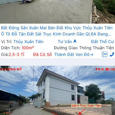
Bất Động Sản Xuân Mai Bán Đất Khu Vực Thủy Xuân Tiên
Ô Tô Đỗ Tận Đất Sát Trục Kinh Doanh Gần QL6A Đang
Triển Khai Mở Rộng
Vị Trí:
Thủy Xuân Tiên
Tư Vấn
Đất Thổ Cư
Diện Tích:
100m²
Đường Giao Thông Thuận Tiện
Giá:
2.5-3 Tỉ
Đã Có Sổ
Thành Đất Ven Đô→
CHƯƠNG MỸ
Đ.N
128