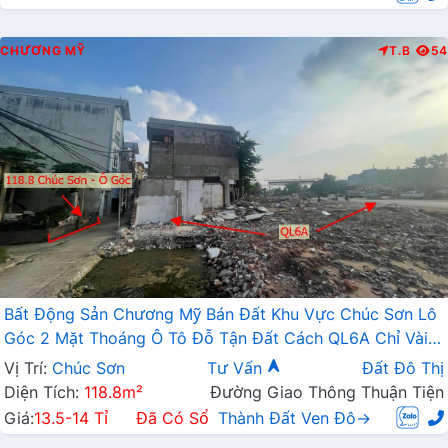
CHƯƠNG MỸ
T.B
54
Bất Động Sản Chương Mỹ Bán Đất Khu Vực Chúc Sơn Lô
Góc 2 Mặt Thoáng Ô Tô Đỗ Tận Đất Cách QL6A Chỉ Vài
Bước Chân
Vị Trí:
Chúc Sơn
Tư Vấn
Đất Đô Thị
Diện Tích:
118.8m²
Đường Giao Thông Thuận Tiện
Giá:
13.5-14 Tỉ
Đã Có Sổ
Thành Đất Ven Đô→