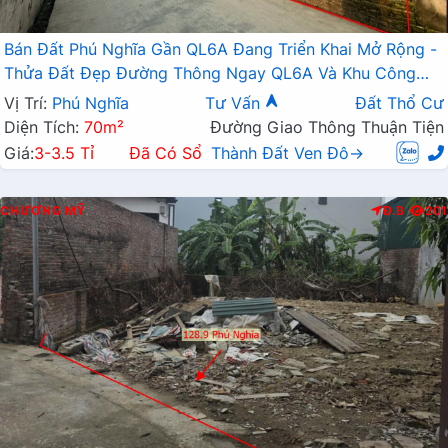
Bán Đất Phú Nghĩa Gần QL6A Đang Triển Khai Mở Rộng -
Thửa Đất Đẹp Đường Thông Ngay QL6A Và Khu Công
Nghiệp Phú Nghĩa Mở Rộng
Vị Trí:
Phú Nghĩa
Tư Vấn
Đất Thổ Cư
Diện Tích:
70m²
Đường Giao Thông Thuận Tiện
Giá:
3-3.5 Tỉ
Đã Có Sổ
Thành Đất Ven Đô→
CHƯƠNG MỸ
Đ.B
201