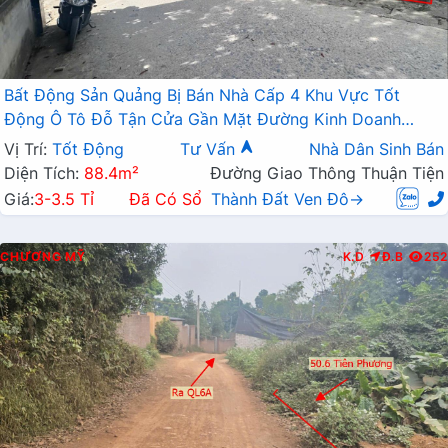
Bất Động Sản Quảng Bị Bán Nhà Cấp 4 Khu Vực Tốt
Động Ô Tô Đỗ Tận Cửa Gần Mặt Đường Kinh Doanh
Nguyễn Văn Trỗi
Vị Trí:
Tốt Động
Tư Vấn
Nhà Dân Sinh Bán
Diện Tích:
88.4m²
Đường Giao Thông Thuận Tiện
Giá:
3-3.5 Tỉ
Đã Có Sổ
Thành Đất Ven Đô→
CHƯƠNG MỸ
K.D
Đ.B
252