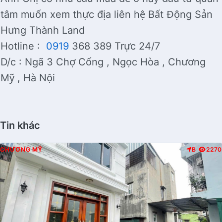
tâm muốn xem thực địa liên hệ Bất Động Sản
Hưng Thành Land
Hotline :
0919
368 389 Trực 24/7
D/c : Ngã 3 Chợ Cống , Ngọc Hòa , Chương
Mỹ , Hà Nội
Tin khác
CHƯƠNG MỸ
B
2270