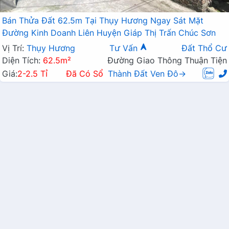
Bán Thửa Đất 62.5m Tại Thụy Hương Ngay Sát Mặt
Đường Kinh Doanh Liên Huyện Giáp Thị Trấn Chúc Sơn
Vị Trí:
Thụy Hương
Tư Vấn
Đất Thổ Cư
Diện Tích:
62.5m²
Đường Giao Thông Thuận Tiện
Giá:
2-2.5 Tỉ
Đã Có Sổ
Thành Đất Ven Đô→