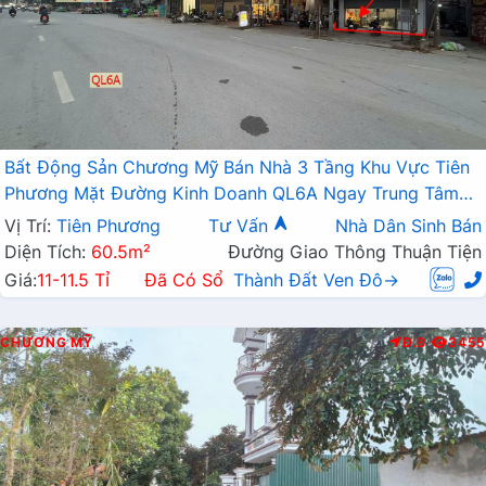
Bất Động Sản Chương Mỹ Bán Nhà 3 Tầng Khu Vực Tiên
Phương Mặt Đường Kinh Doanh QL6A Ngay Trung Tâm
Chợ Cống
Vị Trí:
Tiên Phương
Tư Vấn
Nhà Dân Sinh Bán
Diện Tích:
60.5m²
Đường Giao Thông Thuận Tiện
Giá:
11-11.5 Tỉ
Đã Có Sổ
Thành Đất Ven Đô→
CHƯƠNG MỸ
Đ.B
3455