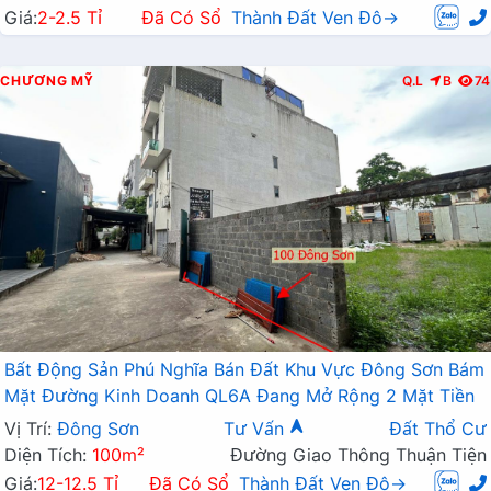
Giá:
2-2.5 Tỉ
Đã Có Sổ
Thành Đất Ven Đô→
CHƯƠNG MỸ
Q.L
B
74
Bất Động Sản Phú Nghĩa Bán Đất Khu Vực Đông Sơn Bám
Mặt Đường Kinh Doanh QL6A Đang Mở Rộng 2 Mặt Tiền
Vị Trí:
Đông Sơn
Tư Vấn
Đất Thổ Cư
Diện Tích:
100m²
Đường Giao Thông Thuận Tiện
Giá:
12-12.5 Tỉ
Đã Có Sổ
Thành Đất Ven Đô→