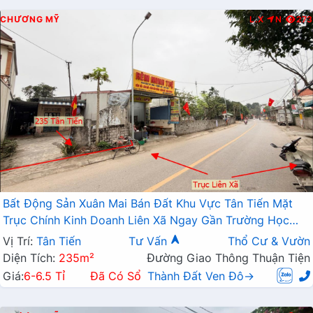
CHƯƠNG MỸ
L.X
N
273
Bất Động Sản Xuân Mai Bán Đất Khu Vực Tân Tiến Mặt
Trục Chính Kinh Doanh Liên Xã Ngay Gần Trường Học
Các Cấp
Vị Trí:
Tân Tiến
Tư Vấn
Thổ Cư & Vườn
Diện Tích:
235m²
Đường Giao Thông Thuận Tiện
Giá:
6-6.5 Tỉ
Đã Có Sổ
Thành Đất Ven Đô→