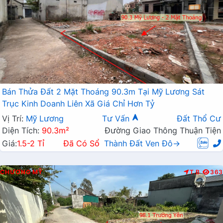
Bán Thửa Đất 2 Mặt Thoáng 90.3m Tại Mỹ Lương Sát
Trục Kinh Doanh Liên Xã Giá Chỉ Hơn Tỷ
Vị Trí:
Mỹ Lương
Tư Vấn
Đất Thổ Cư
Diện Tích:
90.3m²
Đường Giao Thông Thuận Tiện
Giá:
1.5-2 Tỉ
Đã Có Sổ
Thành Đất Ven Đô→
CHƯƠNG MỸ
T.B
363