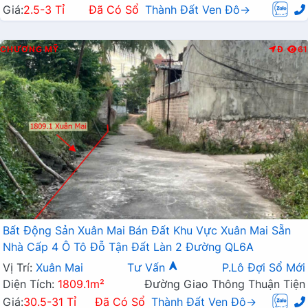
Giá:
2.5-3 Tỉ
Đã Có Sổ
Thành Đất Ven Đô→
CHƯƠNG MỸ
Đ
61
Bất Động Sản Xuân Mai Bán Đất Khu Vực Xuân Mai Sẵn
Nhà Cấp 4 Ô Tô Đỗ Tận Đất Làn 2 Đường QL6A
Vị Trí:
Xuân Mai
Tư Vấn
P.Lô Đợi Sổ Mới
Diện Tích:
1809.1m²
Đường Giao Thông Thuận Tiện
Giá:
30.5-31 Tỉ
Đã Có Sổ
Thành Đất Ven Đô→