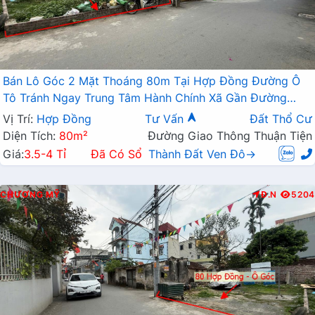
Bán Lô Góc 2 Mặt Thoáng 80m Tại Hợp Đồng Đường Ô
Tô Tránh Ngay Trung Tâm Hành Chính Xã Gần Đường
TL419
Vị Trí:
Hợp Đồng
Tư Vấn
Đất Thổ Cư
Diện Tích:
80m²
Đường Giao Thông Thuận Tiện
Giá:
3.5-4 Tỉ
Đã Có Sổ
Thành Đất Ven Đô→
CHƯƠNG MỸ
Đ.N
5204