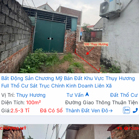
Bất Động Sản Chương Mỹ Bán Đất Khu Vực Thụy Hương
Full Thổ Cư Sát Trục Chính Kinh Doanh Liên Xã
Vị Trí:
Thụy Hương
Tư Vấn
Đất Thổ Cư
Diện Tích:
100m²
Đường Giao Thông Thuận Tiện
Giá:
2.5-3 Tỉ
Đã Có Sổ
Thành Đất Ven Đô→
CHƯƠNG MỸ
B
7028