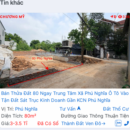
Tin khác
CHƯƠNG MỸ
Đ
336
Bán Thửa Đất 80 Ngay Trung Tâm Xã Phú Nghĩa Ô Tô Vào
Tận Đất Sát Trục Kinh Doanh Gần KCN Phú Nghĩa
Vị Trí:
Phú Nghĩa
Tư Vấn
Đất Thổ Cư
Diện Tích:
80m²
Đường Giao Thông Thuận Tiện
Giá:
3-3.5 Tỉ
Đã Có Sổ
Thành Đất Ven Đô→