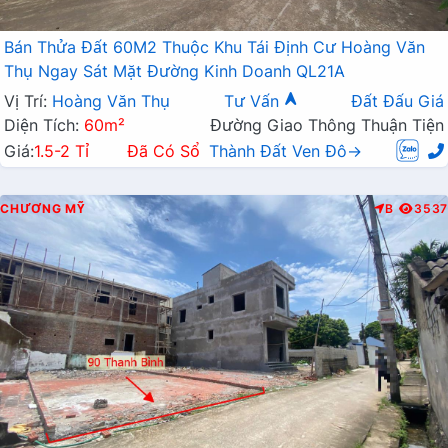
Bán Thửa Đất 60M2 Thuộc Khu Tái Định Cư Hoàng Văn
Thụ Ngay Sát Mặt Đường Kinh Doanh QL21A
Vị Trí:
Hoàng Văn Thụ
Tư Vấn
Đất Đấu Giá
Diện Tích:
60m²
Đường Giao Thông Thuận Tiện
Giá:
1.5-2 Tỉ
Đã Có Sổ
Thành Đất Ven Đô→
CHƯƠNG MỸ
B
3537