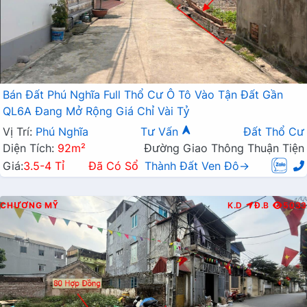
Bán Đất Phú Nghĩa Full Thổ Cư Ô Tô Vào Tận Đất Gần
QL6A Đang Mở Rộng Giá Chỉ Vài Tỷ
Vị Trí:
Phú Nghĩa
Tư Vấn
Đất Thổ Cư
Diện Tích:
92m²
Đường Giao Thông Thuận Tiện
Giá:
3.5-4 Tỉ
Đã Có Sổ
Thành Đất Ven Đô→
CHƯƠNG MỸ
K.D
Đ.B
5033