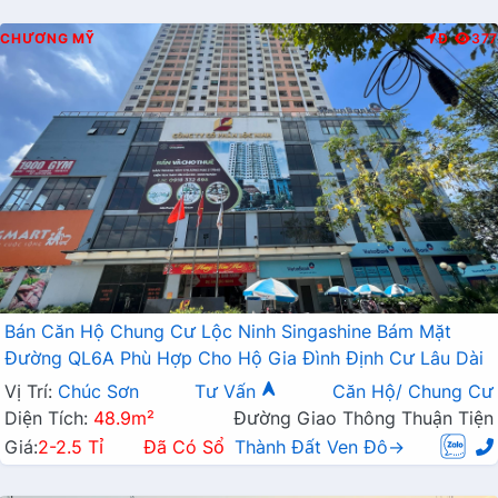
CHƯƠNG MỸ
Đ
377
Bán Căn Hộ Chung Cư Lộc Ninh Singashine Bám Mặt
Đường QL6A Phù Hợp Cho Hộ Gia Đình Định Cư Lâu Dài
Vị Trí:
Chúc Sơn
Tư Vấn
Căn Hộ/ Chung Cư
Diện Tích:
48.9m²
Đường Giao Thông Thuận Tiện
Giá:
2-2.5 Tỉ
Đã Có Sổ
Thành Đất Ven Đô→