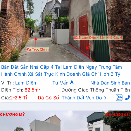
Bán Đất Sẵn Nhà Cấp 4 Tại Lam Điền Ngay Trung Tâm
Hành Chính Xã Sát Trục Kinh Doanh Giá Chỉ Hơn 2 Tỷ
Vị Trí:
Lam Điền
Tư Vấn
Nhà Dân Sinh Bán
Diện Tích:
82.5m²
Đường Giao Thông Thuận Tiện
Giá:
2-2.5 Tỉ
Đã Có Sổ
Thành Đất Ven Đô→
CHƯƠNG MỸ
Đ.N
3487