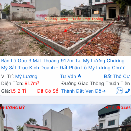
Bán Lô Góc 3 Mặt Thoáng 91.7m Tại Mỹ Lương Chương
Mỹ Sát Trục Kinh Doanh - Đất Phân Lô Mỹ Lương Chương
Mỹ
Vị Trí:
Mỹ Lương
Tư Vấn
Đất Thổ Cư
Diện Tích:
91.7m²
Đường Giao Thông Thuận Tiện
Giá:
1.5-2 Tỉ
Đã Có Sổ
Thành Đất Ven Đô→
CHƯƠNG MỸ
T.B
3486