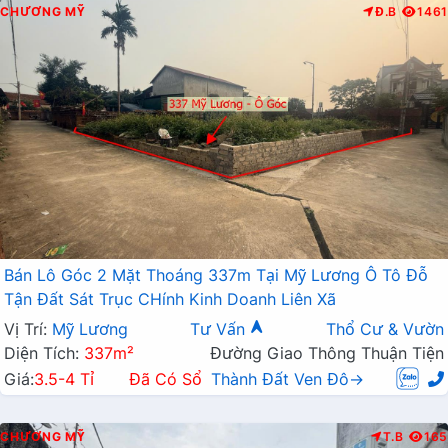
CHƯƠNG MỸ
Đ.B
1461
Bán Lô Góc 2 Mặt Thoáng 337m Tại Mỹ Lương Ô Tô Đỗ
Tận Đất Sát Trục CHính Kinh Doanh Liên Xã
Vị Trí:
Mỹ Lương
Tư Vấn
Thổ Cư & Vườn
Diện Tích:
337m²
Đường Giao Thông Thuận Tiện
Giá:
3.5-4 Tỉ
Đã Có Sổ
Thành Đất Ven Đô→
CHƯƠNG MỸ
T.B
165