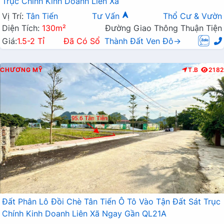
Trục Chính Kinh Doanh Liên Xã
Vị Trí:
Tân Tiến
Tư Vấn
Thổ Cư & Vườn
Diện Tích:
130m²
Đường Giao Thông Thuận Tiện
Giá:
1.5-2 Tỉ
Đã Có Sổ
Thành Đất Ven Đô→
CHƯƠNG MỸ
T.B
2182
Đất Phân Lô Đồi Chè Tân Tiến Ô Tô Vào Tận Đất Sát Trục
Chính Kinh Doanh Liên Xã Ngay Gần QL21A