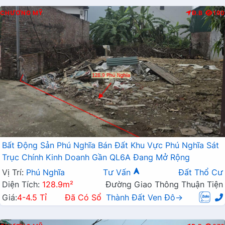
CHƯƠNG MỸ
Đ.B
190
Bất Động Sản Phú Nghĩa Bán Đất Khu Vực Phú Nghĩa Sát
Trục Chính Kinh Doanh Gần QL6A Đang Mở Rộng
Vị Trí:
Phú Nghĩa
Tư Vấn
Đất Thổ Cư
Diện Tích:
128.9m²
Đường Giao Thông Thuận Tiện
Giá:
4-4.5 Tỉ
Đã Có Sổ
Thành Đất Ven Đô→