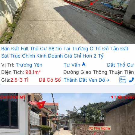
Bán Đất Full Thổ Cư 98.1m Tại Trường Ô Tô Đỗ Tận Đất
Sát Trục Chính Kinh Doanh Giá Chỉ Hơn 2 Tỷ
Vị Trí:
Trường Yên
Tư Vấn
Đất Thổ Cư
Diện Tích:
98.1m²
Đường Giao Thông Thuận Tiện
Giá:
2.5-3 Tỉ
Đã Có Sổ
Thành Đất Ven Đô→
CHƯƠNG MỸ
T
13096