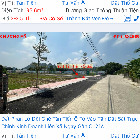
Vị Trí:
Tân Tiến
Tư Vấn
Đất Thổ Cư
Diện Tích:
95.6m²
Đường Giao Thông Thuận Tiện
Giá:
2-2.5 Tỉ
Đã Có Sổ
Thành Đất Ven Đô→
CHƯƠNG MỸ
T.B
2589
Đất Phân Lô Đồi Chè Tân Tiến Ô Tô Vào Tận Đất Sát Trục
Chính Kinh Doanh Liên Xã Ngay Gần QL21A
Vị Trí:
Tân Tiến
Tư Vấn
Đất Thổ Cư