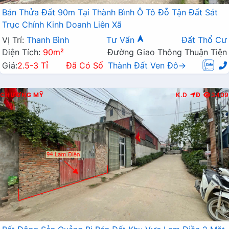
Bán Thửa Đất 90m Tại Thành Bình Ô Tô Đỗ Tận Đất Sát
Trục Chính Kinh Doanh Liên Xã
Vị Trí:
Thanh Bình
Tư Vấn
Đất Thổ Cư
Diện Tích:
90m²
Đường Giao Thông Thuận Tiện
Giá:
2.5-3 Tỉ
Đã Có Sổ
Thành Đất Ven Đô→
CHƯƠNG MỸ
K.D
Đ
3409