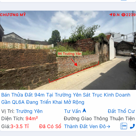
CHƯƠNG MỸ
Đ.N
2239
Bán Thửa Đất 94m Tại Trường Yên Sát Trục Kinh Doanh
Gần QL6A Đang Triển Khai Mở Rộng
Vị Trí:
Trường Yên
Tư Vấn
Đất Thổ Cư
Diện Tích:
94m²
Đường Giao Thông Thuận Tiện
Giá:
3-3.5 Tỉ
Đã Có Sổ
Thành Đất Ven Đô→