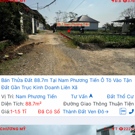
CHƯƠNG MỸ
Đ.B
376
Bán Thửa Đất 88.7m Tại Nam Phương Tiến Ô Tô Vào Tận
Đất Gần Trục Kinh Doanh Liên Xã
Vị Trí:
Nam Phương Tiến
Tư Vấn
Đất Thổ Cư
Diện Tích:
88.7m²
Đường Giao Thông Thuận Tiện
Giá:
1-1.5 Tỉ
Đã Có Sổ
Thành Đất Ven Đô→
CHƯƠNG MỸ
T.L
T
22221