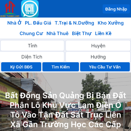
Đăng Nhập
Nhà Ở
PL. Đấu Giá
T.Trại & N.Dưỡng
Kho Xưởng
Chung Cư
Nhà Thuê
Biệt Thự
Liền Kề
Ký Gửi BĐS
Yêu Cầu Tư Vấn
Bất Động Sản Quảng Bị Bán Đất
Phân Lô Khu Vực Lam Điền Ô
Tô Vào Tận Đất Sát Trục Liên
Xã Gần Trường Học Các Cấp