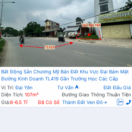
Bất Động Sản Chương Mỹ Bán Đất Khu Vực Đại Bám Mặt
Đường Kinh Doanh TL419 Gần Trường Học Các Cấp
Vị Trí:
Đại Yên
Tư Vấn
Đất Đấu Giá
Diện Tích:
107m²
Đường Giao Thông Thuận Tiện
Giá:
6-6.5 Tỉ
Đã Có Sổ
Thành Đất Ven Đô→