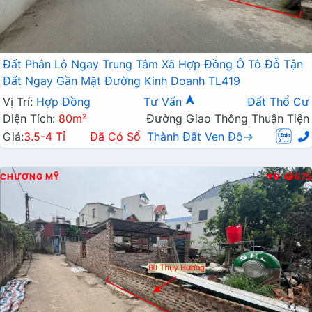
Đất Phân Lô Ngay Trung Tâm Xã Hợp Đồng Ô Tô Đỗ Tận
Đất Ngay Gần Mặt Đường Kinh Doanh TL419
Vị Trí:
Hợp Đồng
Tư Vấn
Đất Thổ Cư
Diện Tích:
80m²
Đường Giao Thông Thuận Tiện
Giá:
3.5-4 Tỉ
Đã Có Sổ
Thành Đất Ven Đô→
CHƯƠNG MỸ
Đ
675