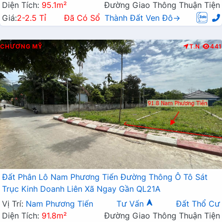
Diện Tích:
95.1m²
Đường Giao Thông Thuận Tiện
Giá:
2-2.5 Tỉ
Đã Có Sổ
Thành Đất Ven Đô→
CHƯƠNG MỸ
T.N
441
Đất Phân Lô Nam Phương Tiến Đường Thông Ô Tô Sát
Trục Kinh Doanh Liên Xã Ngay Gần QL21A
Vị Trí:
Nam Phương Tiến
Tư Vấn
Đất Thổ Cư
Diện Tích:
91.8m²
Đường Giao Thông Thuận Tiện