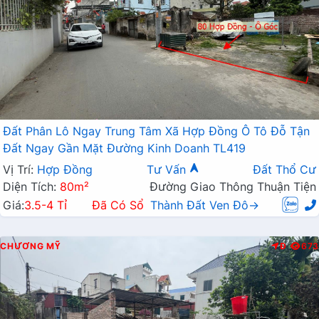
Đất Phân Lô Ngay Trung Tâm Xã Hợp Đồng Ô Tô Đỗ Tận
Đất Ngay Gần Mặt Đường Kinh Doanh TL419
Vị Trí:
Hợp Đồng
Tư Vấn
Đất Thổ Cư
Diện Tích:
80m²
Đường Giao Thông Thuận Tiện
Giá:
3.5-4 Tỉ
Đã Có Sổ
Thành Đất Ven Đô→
CHƯƠNG MỸ
Đ
673