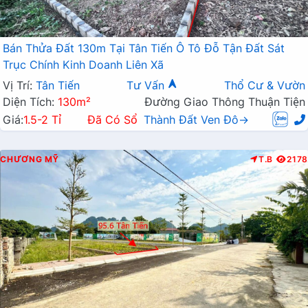
Bán Thửa Đất 130m Tại Tân Tiến Ô Tô Đỗ Tận Đất Sát
Trục Chính Kinh Doanh Liên Xã
Vị Trí:
Tân Tiến
Tư Vấn
Thổ Cư & Vườn
Diện Tích:
130m²
Đường Giao Thông Thuận Tiện
Giá:
1.5-2 Tỉ
Đã Có Sổ
Thành Đất Ven Đô→
CHƯƠNG MỸ
T.B
2178