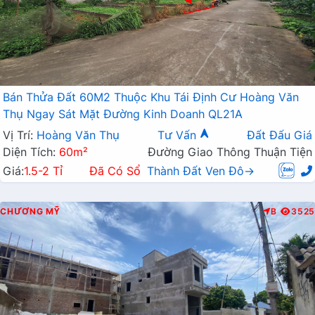
Bán Thửa Đất 60M2 Thuộc Khu Tái Định Cư Hoàng Văn
Thụ Ngay Sát Mặt Đường Kinh Doanh QL21A
Vị Trí:
Hoàng Văn Thụ
Tư Vấn
Đất Đấu Giá
Diện Tích:
60m²
Đường Giao Thông Thuận Tiện
Giá:
1.5-2 Tỉ
Đã Có Sổ
Thành Đất Ven Đô→
CHƯƠNG MỸ
B
3525