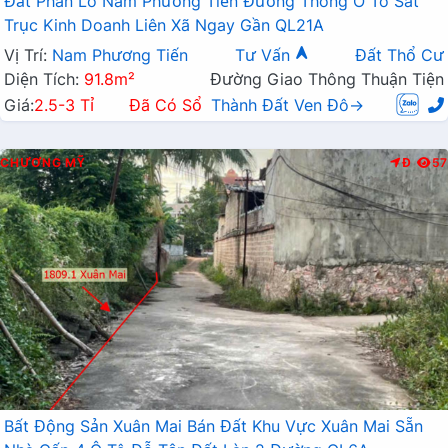
Đất Phân Lô Nam Phương Tiến Đường Thông Ô Tô Sát
Trục Kinh Doanh Liên Xã Ngay Gần QL21A
Vị Trí:
Nam Phương Tiến
Tư Vấn
Đất Thổ Cư
Diện Tích:
91.8m²
Đường Giao Thông Thuận Tiện
Giá:
2.5-3 Tỉ
Đã Có Sổ
Thành Đất Ven Đô→
CHƯƠNG MỸ
Đ
57
Bất Động Sản Xuân Mai Bán Đất Khu Vực Xuân Mai Sẵn