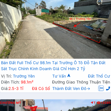
Bán Đất Full Thổ Cư 98.1m Tại Trường Ô Tô Đỗ Tận Đất
Sát Trục Chính Kinh Doanh Giá Chỉ Hơn 2 Tỷ
Vị Trí:
Trường Yên
Tư Vấn
Đất Thổ Cư
Diện Tích:
98.1m²
Đường Giao Thông Thuận Tiện
Giá:
2.5-3 Tỉ
Đã Có Sổ
Thành Đất Ven Đô→
CHƯƠNG MỸ
T
13085