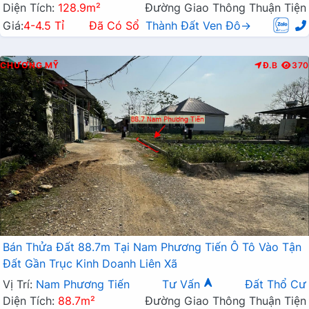
Diện Tích:
128.9m²
Đường Giao Thông Thuận Tiện
Giá:
4-4.5 Tỉ
Đã Có Sổ
Thành Đất Ven Đô→
CHƯƠNG MỸ
Đ.B
370
Bán Thửa Đất 88.7m Tại Nam Phương Tiến Ô Tô Vào Tận
Đất Gần Trục Kinh Doanh Liên Xã
Vị Trí:
Nam Phương Tiến
Tư Vấn
Đất Thổ Cư
Diện Tích:
88.7m²
Đường Giao Thông Thuận Tiện