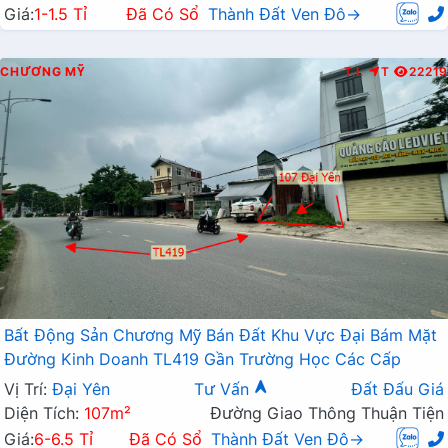
Giá:
1-1.5 Tỉ
Đã Có Sổ
Thành Đất Ven Đô→
CHƯƠNG MỸ
T.L
T
22219
Bất Động Sản Chương Mỹ Bán Đất Khu Vực Đại Bám Mặt
Đường Kinh Doanh TL419 Gần Trường Học Các Cấp
Vị Trí:
Đại Yên
Tư Vấn
Đất Đấu Giá
Diện Tích:
107m²
Đường Giao Thông Thuận Tiện
Giá:
6-6.5 Tỉ
Đã Có Sổ
Thành Đất Ven Đô→