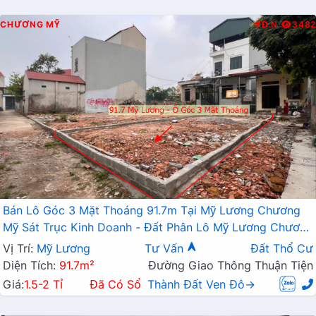
CHƯƠNG MỸ
Đ.N
3482
Bán Lô Góc 3 Mặt Thoáng 91.7m Tại Mỹ Lương Chương
Mỹ Sát Trục Kinh Doanh - Đất Phân Lô Mỹ Lương Chương
Mỹ
Vị Trí:
Mỹ Lương
Tư Vấn
Đất Thổ Cư
Diện Tích:
91.7m²
Đường Giao Thông Thuận Tiện
Giá:
1.5-2 Tỉ
Đã Có Sổ
Thành Đất Ven Đô→