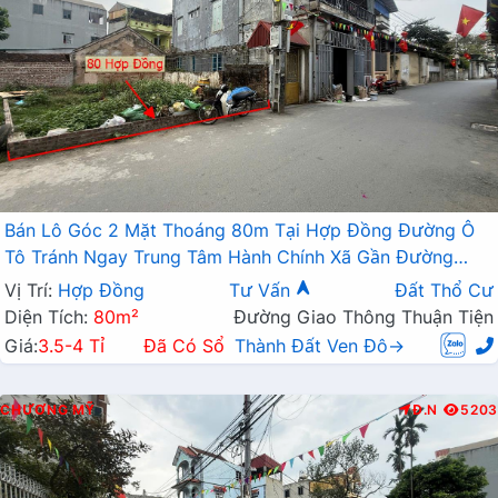
Bán Lô Góc 2 Mặt Thoáng 80m Tại Hợp Đồng Đường Ô
Tô Tránh Ngay Trung Tâm Hành Chính Xã Gần Đường
TL419
Vị Trí:
Hợp Đồng
Tư Vấn
Đất Thổ Cư
Diện Tích:
80m²
Đường Giao Thông Thuận Tiện
Giá:
3.5-4 Tỉ
Đã Có Sổ
Thành Đất Ven Đô→
CHƯƠNG MỸ
Đ.N
5203