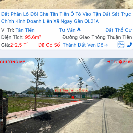
Đất Phân Lô Đồi Chè Tân Tiến Ô Tô Vào Tận Đất Sát Trục
Chính Kinh Doanh Liên Xã Ngay Gần QL21A
Vị Trí:
Tân Tiến
Tư Vấn
Đất Thổ Cư
Diện Tích:
95.6m²
Đường Giao Thông Thuận Tiện
Giá:
2-2.5 Tỉ
Đã Có Sổ
Thành Đất Ven Đô→
CHƯƠNG MỸ
T.B
2586