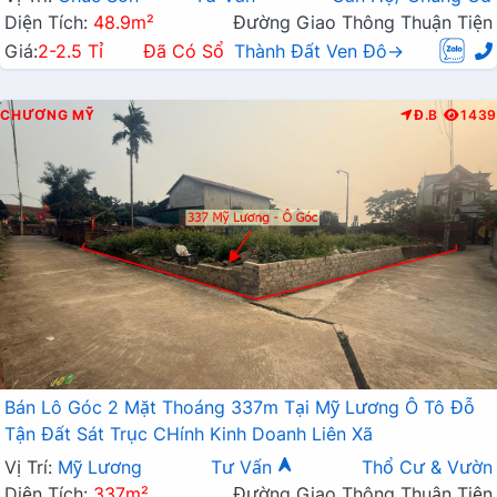
Diện Tích:
48.9m²
Đường Giao Thông Thuận Tiện
Giá:
2-2.5 Tỉ
Đã Có Sổ
Thành Đất Ven Đô→
CHƯƠNG MỸ
Đ.B
1439
Bán Lô Góc 2 Mặt Thoáng 337m Tại Mỹ Lương Ô Tô Đỗ
Tận Đất Sát Trục CHính Kinh Doanh Liên Xã
Vị Trí:
Mỹ Lương
Tư Vấn
Thổ Cư & Vườn
Diện Tích:
337m²
Đường Giao Thông Thuận Tiện