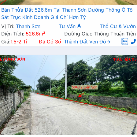
Bán Thửa Đất 526.6m Tại Thanh Sơn Đường Thông Ô Tô
Sát Trục Kinh Doanh Giá Chỉ Hơn Tỷ
Vị Trí:
Thanh Sơn
Tư Vấn
Thổ Cư & Vườn
Diện Tích:
526.6m²
Đường Giao Thông Thuận Tiện
Giá:
1.5-2 Tỉ
Đã Có Sổ
Thành Đất Ven Đô→
LƯƠNG SƠN
Đ.B
603