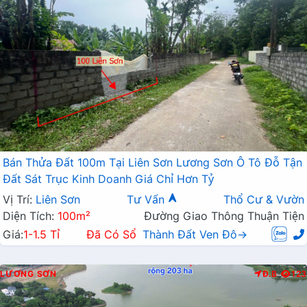
Bán Thửa Đất 100m Tại Liên Sơn Lương Sơn Ô Tô Đỗ Tận
Đất Sát Trục Kinh Doanh Giá Chỉ Hơn Tỷ
Vị Trí:
Liên Sơn
Tư Vấn
Thổ Cư & Vườn
Diện Tích:
100m²
Đường Giao Thông Thuận Tiện
Giá:
1-1.5 Tỉ
Đã Có Sổ
Thành Đất Ven Đô→
LƯƠNG SƠN
Đ.B
123