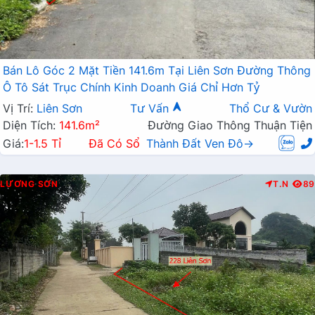
Bán Lô Góc 2 Mặt Tiền 141.6m Tại Liên Sơn Đường Thông
Ô Tô Sát Trục Chính Kinh Doanh Giá Chỉ Hơn Tỷ
Vị Trí:
Liên Sơn
Tư Vấn
Thổ Cư & Vườn
Diện Tích:
141.6m²
Đường Giao Thông Thuận Tiện
Giá:
1-1.5 Tỉ
Đã Có Sổ
Thành Đất Ven Đô→
LƯƠNG SƠN
T.N
89