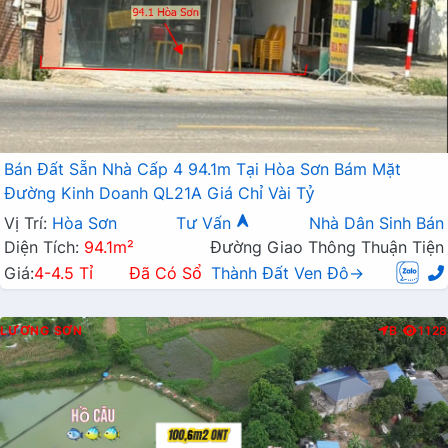
Bán Đất Sẵn Nhà Cấp 4 94.1m Tại Hòa Sơn Bám Mặt
Đường Kinh Doanh QL21A Giá Chỉ Vài Tỷ
Vị Trí:
Hòa Sơn
Tư Vấn
Nhà Dân Sinh Bán
Diện Tích:
94.1m²
Đường Giao Thông Thuận Tiện
Giá:
4-4.5 Tỉ
Đã Có Sổ
Thành Đất Ven Đô→
LƯƠNG SƠN
B
1128