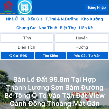
Đăng Nhập
Nhà Ở
PL. Đấu Giá
T.Trại & N.Dưỡng
Kho Xưởng
Chung Cư
Nhà Thuê
Biệt Thự
Liền Kề
Ký Gửi BĐS
Yêu Cầu Tư Vấn
Bán Lô Đất 99.8m Tại Hợp
Thanh Lương Sơn Bám Đường
Bê Tông Ô Tô Vào Tận Đất View
Cánh Đồng Thoàng Mát Gần