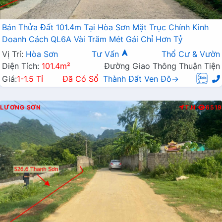
Bán Thửa Đất 101.4m Tại Hòa Sơn Mặt Trục Chính Kinh
Doanh Cách QL6A Vài Trăm Mét Gái Chỉ Hơn Tỷ
Vị Trí:
Hòa Sơn
Tư Vấn
Thổ Cư & Vườn
Diện Tích:
101.4m²
Đường Giao Thông Thuận Tiện
Giá:
1-1.5 Tỉ
Đã Có Sổ
Thành Đất Ven Đô→
LƯƠNG SƠN
T.N
6519