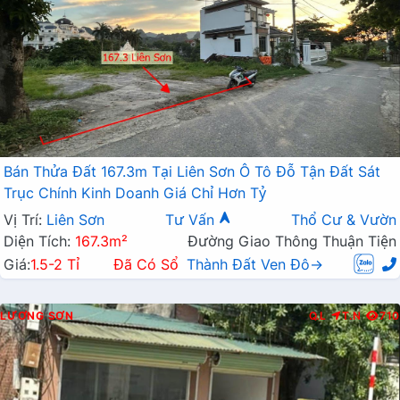
Bán Thửa Đất 167.3m Tại Liên Sơn Ô Tô Đỗ Tận Đất Sát
Trục Chính Kinh Doanh Giá Chỉ Hơn Tỷ
Vị Trí:
Liên Sơn
Tư Vấn
Thổ Cư & Vườn
Diện Tích:
167.3m²
Đường Giao Thông Thuận Tiện
Giá:
1.5-2 Tỉ
Đã Có Sổ
Thành Đất Ven Đô→
LƯƠNG SƠN
Q.L
T.N
710