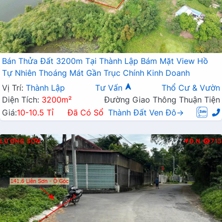
Bán Thửa Đất 3200m Tại Thành Lập Bám Mặt View Hồ
Tự Nhiên Thoáng Mát Gần Trục Chính Kinh Doanh
Vị Trí:
Thành Lập
Tư Vấn
Thổ Cư & Vườn
Diện Tích:
3200m²
Đường Giao Thông Thuận Tiện
Giá:
10-10.5 Tỉ
Đã Có Sổ
Thành Đất Ven Đô→
LƯƠNG SƠN
Đ.N
713