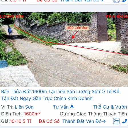
LƯƠNG SƠN
Đ.N
832
Bán Thửa Đất 1600m Tại Liên Sơn Lương Sơn Ô Tô Đỗ
Tận Đất Ngay Gần Trục Chính Kinh Doanh
Vị Trí:
Liên Sơn
Tư Vấn
Thổ Cư & Vườn
Diện Tích:
1600m²
Đường Giao Thông Thuận Tiện
Giá:
10-10.5 Tỉ
Đã Có Sổ
Thành Đất Ven Đô→