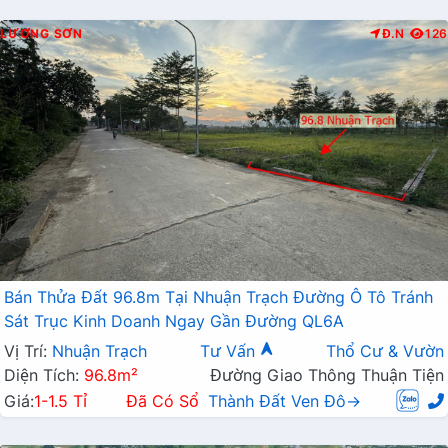
LƯƠNG SƠN
Đ.N
126
Bán Thửa Đất 96.8m Tại Nhuận Trạch Đường Ô Tô Tránh
Sát Trục Kinh Doanh Ngay Gần Đường QL6A
Vị Trí:
Nhuận Trạch
Tư Vấn
Thổ Cư & Vườn
Diện Tích:
96.8m²
Đường Giao Thông Thuận Tiện
Giá:
1-1.5 Tỉ
Đã Có Sổ
Thành Đất Ven Đô→