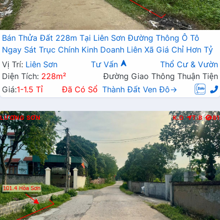
Bán Thửa Đất 228m Tại Liên Sơn Đường Thông Ô Tô
Ngay Sát Trục Chính Kinh Doanh Liên Xã Giá Chỉ Hơn Tỷ
Vị Trí:
Liên Sơn
Tư Vấn
Thổ Cư & Vườn
Diện Tích:
228m²
Đường Giao Thông Thuận Tiện
Giá:
1-1.5 Tỉ
Đã Có Sổ
Thành Đất Ven Đô→
LƯƠNG SƠN
K.D
T.B
81