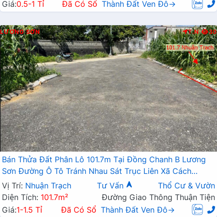
Giá:
0.5-1 Tỉ
Đã Có Sổ
Thành Đất Ven Đô→
LƯƠNG SƠN
T.N
30
Bán Thửa Đất Phân Lô 101.7m Tại Đồng Chanh B Lương
Sơn Đường Ô Tô Tránh Nhau Sát Trục Liên Xã Cách
QL21A Chỉ Vài Trăm Mét
Vị Trí:
Nhuận Trạch
Tư Vấn
Thổ Cư & Vườn
Diện Tích:
101.7m²
Đường Giao Thông Thuận Tiện
Giá:
1-1.5 Tỉ
Đã Có Sổ
Thành Đất Ven Đô→