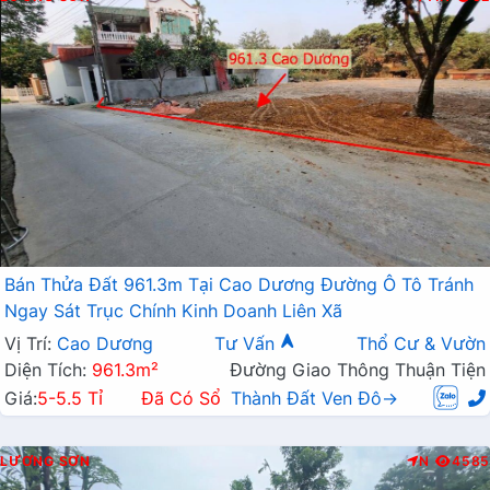
Bán Thửa Đất 961.3m Tại Cao Dương Đường Ô Tô Tránh
Ngay Sát Trục Chính Kinh Doanh Liên Xã
Vị Trí:
Cao Dương
Tư Vấn
Thổ Cư & Vườn
Diện Tích:
961.3m²
Đường Giao Thông Thuận Tiện
Giá:
5-5.5 Tỉ
Đã Có Sổ
Thành Đất Ven Đô→
LƯƠNG SƠN
N
4585