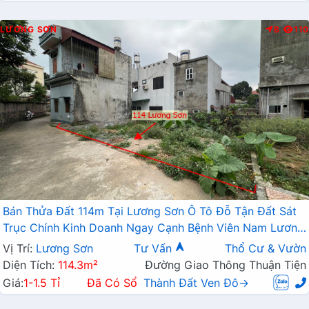
LƯƠNG SƠN
B
110
Bán Thửa Đất 114m Tại Lương Sơn Ô Tô Đỗ Tận Đất Sát
Trục Chính Kinh Doanh Ngay Cạnh Bệnh Viên Nam Lương
Sơn
Vị Trí:
Lương Sơn
Tư Vấn
Thổ Cư & Vườn
Diện Tích:
114.3m²
Đường Giao Thông Thuận Tiện
Giá:
1-1.5 Tỉ
Đã Có Sổ
Thành Đất Ven Đô→