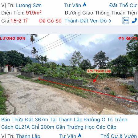
Vị Trí:
Lương Sơn
Tư Vấn
Đất Thổ Cư
Diện Tích:
91.9m²
Đường Giao Thông Thuận Tiện
Giá:
1.5-2 Tỉ
Đã Có Sổ
Thành Đất Ven Đô→
LƯƠNG SƠN
N
178
Bán Thửa Đất 367m Tại Thành Lập Đường Ô Tô Tránh
Cách QL21A Chỉ 200m Gần Trường Học Các Cấp
Vị Trí:
Thành Lập
Tư Vấn
Thổ Cư & Vườn