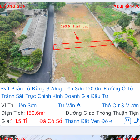
LƯƠNG SƠN
Đ.B
1470
Đất Phân Lô Đồng Sương Liên Sơn 150.6m Đường Ô Tô
Tránh Sát Trục Chính Kinh Doanh Giá Đầu Tư
Vị Trí:
Liên Sơn
Tư Vấn
Thổ Cư & Vườn
Diện Tích:
150.6m²
Đường Giao Thông Thuận Tiện
Giá:
1-1.5 Tỉ
Đã Có Sổ
Thành Đất Ven Đô→
LƯƠNG SƠN
T.N
52