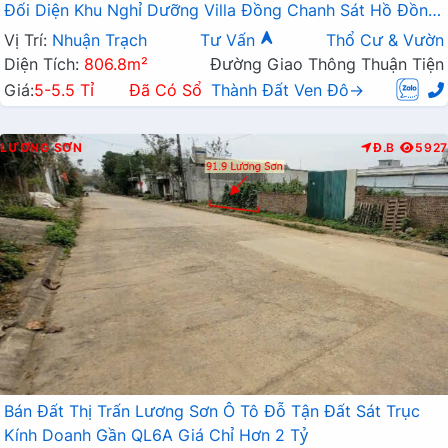
Đối Diện Khu Nghỉ Dưỡng Villa Đồng Chanh Sát Hồ Đồng
Chanh
Vị Trí:
Nhuận Trạch
Tư Vấn
Thổ Cư & Vườn
Diện Tích:
806.8m²
Đường Giao Thông Thuận Tiện
Giá:
5-5.5 Tỉ
Đã Có Sổ
Thành Đất Ven Đô→
LƯƠNG SƠN
Đ.B
5927
Bán Đất Thị Trấn Lương Sơn Ô Tô Đỗ Tận Đất Sát Trục
Kính Doanh Gần QL6A Giá Chỉ Hơn 2 Tỷ