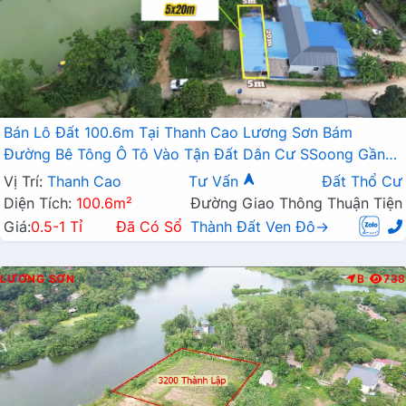
Bán Lô Đất 100.6m Tại Thanh Cao Lương Sơn Bám
Đường Bê Tông Ô Tô Vào Tận Đất Dân Cư SSoong Gần
Hồ Thoáng Mát Giá Đầu Tư
Vị Trí:
Thanh Cao
Tư Vấn
Đất Thổ Cư
Diện Tích:
100.6m²
Đường Giao Thông Thuận Tiện
Giá:
0.5-1 Tỉ
Đã Có Sổ
Thành Đất Ven Đô→
LƯƠNG SƠN
B
738