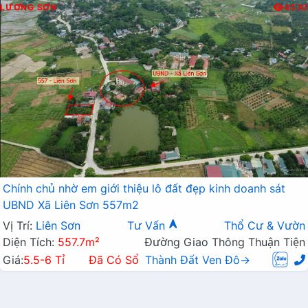
LƯƠNG SƠN
4530
Chính chủ nhờ em giới thiệu lô đất đẹp kinh doanh sát
UBND Xã Liên Sơn 557m2
Vị Trí:
Liên Sơn
Tư Vấn
Thổ Cư & Vườn
Diện Tích:
557.7m²
Đường Giao Thông Thuận Tiện
Giá:
5.5-6 Tỉ
Đã Có Sổ
Thành Đất Ven Đô→