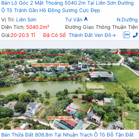
Bán Lô Góc 2 Mặt Thoáng 5040.2m Tại Liên Sơn Đường
Ô Tô Tránh Gần Hồ Đồng Sương Cực Đẹp
Vị Trí:
Liên Sơn
Tư Vấn
N.Dưỡng
Diện Tích:
5040.2m²
Đường Giao Thông Thuận Tiện
Giá:
20-20.5 Tỉ
Đã Có Sổ
Thành Đất Ven Đô→
LƯƠNG SƠN
T.N
149
Bán Thửa Đất 806.8m Tại Nhuận Trạch Ô Tô Đỗ Tận Đất