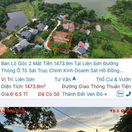
Bán Lô Góc 2 Mặt Tiền 1473.9m Tại Liên Sơn Đường
Thông Ô Tô Sát Trục Chính Kinh Doanh Sát Hồ Đồng
Sương
Vị Trí:
Liên Sơn
Tư Vấn
Thổ Cư & Vườn
Diện Tích:
1473.9m²
Đường Giao Thông Thuận Tiện
Giá:
6-6.5 Tỉ
Đã Có Sổ
Thành Đất Ven Đô→
LƯƠNG SƠN
Đ.B
178