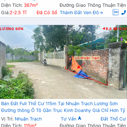
Diện Tích:
367m²
Đường Giao Thông Thuận Tiện
Giá:
2-2.5 Tỉ
Đã Có Sổ
Thành Đất Ven Đô→
LƯƠNG SƠN
Đ.B
1003
Bán Đất Full Thổ Cư 115m Tại Nhuận Trạch Lương Sơn
Đường thông Ô Tô Gần Trục Kinh Doanhy Giá Chỉ Hơn Tỷ
Vị Trí:
Nhuận Trạch
Tư Vấn
Đất Thổ Cư
Diện Tích:
115m²
Đường Giao Thông Thuận Tiện