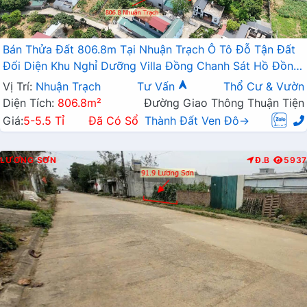
Bán Thửa Đất 806.8m Tại Nhuận Trạch Ô Tô Đỗ Tận Đất
Đối Diện Khu Nghỉ Dưỡng Villa Đồng Chanh Sát Hồ Đồng
Chanh
Vị Trí:
Nhuận Trạch
Tư Vấn
Thổ Cư & Vườn
Diện Tích:
806.8m²
Đường Giao Thông Thuận Tiện
Giá:
5-5.5 Tỉ
Đã Có Sổ
Thành Đất Ven Đô→
LƯƠNG SƠN
Đ.B
5937