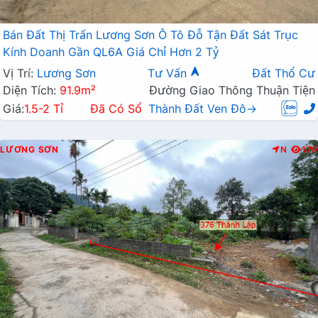
Bán Đất Thị Trấn Lương Sơn Ô Tô Đỗ Tận Đất Sát Trục
Kính Doanh Gần QL6A Giá Chỉ Hơn 2 Tỷ
Vị Trí:
Lương Sơn
Tư Vấn
Đất Thổ Cư
Diện Tích:
91.9m²
Đường Giao Thông Thuận Tiện
Giá:
1.5-2 Tỉ
Đã Có Sổ
Thành Đất Ven Đô→
LƯƠNG SƠN
N
179