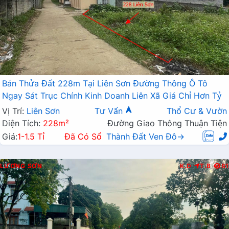
Bán Thửa Đất 228m Tại Liên Sơn Đường Thông Ô Tô
Ngay Sát Trục Chính Kinh Doanh Liên Xã Giá Chỉ Hơn Tỷ
Vị Trí:
Liên Sơn
Tư Vấn
Thổ Cư & Vườn
Diện Tích:
228m²
Đường Giao Thông Thuận Tiện
Giá:
1-1.5 Tỉ
Đã Có Sổ
Thành Đất Ven Đô→
LƯƠNG SƠN
K.D
T.B
81