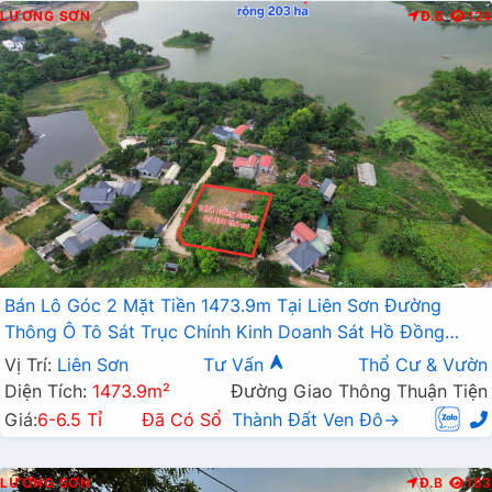
LƯƠNG SƠN
Đ.B
124
Bán Lô Góc 2 Mặt Tiền 1473.9m Tại Liên Sơn Đường
Thông Ô Tô Sát Trục Chính Kinh Doanh Sát Hồ Đồng
Sương
Vị Trí:
Liên Sơn
Tư Vấn
Thổ Cư & Vườn
Diện Tích:
1473.9m²
Đường Giao Thông Thuận Tiện
Giá:
6-6.5 Tỉ
Đã Có Sổ
Thành Đất Ven Đô→
LƯƠNG SƠN
Đ.B
183