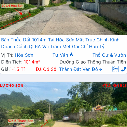
Bán Thửa Đất 101.4m Tại Hòa Sơn Mặt Trục Chính Kinh
Doanh Cách QL6A Vài Trăm Mét Gái Chỉ Hơn Tỷ
Vị Trí:
Hòa Sơn
Tư Vấn
Thổ Cư & Vườn
Diện Tích:
101.4m²
Đường Giao Thông Thuận Tiện
Giá:
1-1.5 Tỉ
Đã Có Sổ
Thành Đất Ven Đô→
LƯƠNG SƠN
T.N
6523