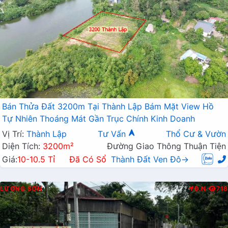
Bán Thửa Đất 3200m Tại Thành Lập Bám Mặt View Hồ
Tự Nhiên Thoáng Mát Gần Trục Chính Kinh Doanh
Vị Trí:
Thành Lập
Tư Vấn
Thổ Cư & Vườn
Diện Tích:
3200m²
Đường Giao Thông Thuận Tiện
Giá:
10-10.5 Tỉ
Đã Có Sổ
Thành Đất Ven Đô→
LƯƠNG SƠN
Đ.N
718