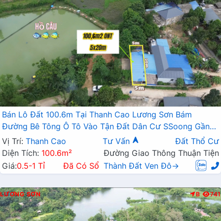
Bán Lô Đất 100.6m Tại Thanh Cao Lương Sơn Bám
Đường Bê Tông Ô Tô Vào Tận Đất Dân Cư SSoong Gần
Hồ Thoáng Mát Giá Đầu Tư
Vị Trí:
Thanh Cao
Tư Vấn
Đất Thổ Cư
Diện Tích:
100.6m²
Đường Giao Thông Thuận Tiện
Giá:
0.5-1 Tỉ
Đã Có Sổ
Thành Đất Ven Đô→
LƯƠNG SƠN
B
741