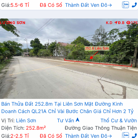
Giá:
5.5-6 Tỉ
Đã Có Sổ
Thành Đất Ven Đô→
LƯƠNG SƠN
K.D
Đ.B
175
Bán Thửa Đất 252.8m Tại Liên Sơn Mặt Đường Kinh
Doanh Cách QL21A Chỉ Vài Bước Chân Giá Chỉ Hơn 2 Tỷ
Vị Trí:
Liên Sơn
Tư Vấn
Thổ Cư & Vườn
Diện Tích:
252.8m²
Đường Giao Thông Thuận Tiện
Giá:
2-2.5 Tỉ
Đã Có Sổ
Thành Đất Ven Đô→