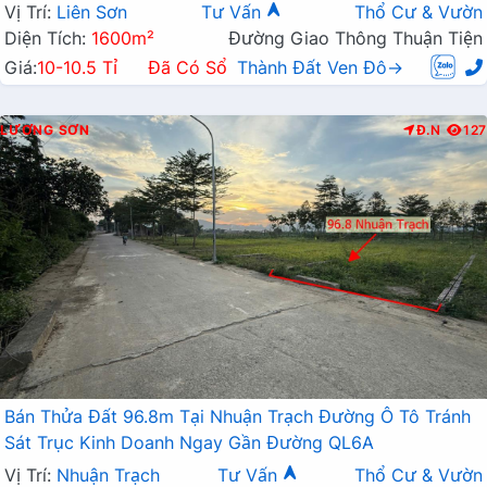
Vị Trí:
Liên Sơn
Tư Vấn
Thổ Cư & Vườn
Diện Tích:
1600m²
Đường Giao Thông Thuận Tiện
Giá:
10-10.5 Tỉ
Đã Có Sổ
Thành Đất Ven Đô→
LƯƠNG SƠN
Đ.N
127
Bán Thửa Đất 96.8m Tại Nhuận Trạch Đường Ô Tô Tránh
Sát Trục Kinh Doanh Ngay Gần Đường QL6A
Vị Trí:
Nhuận Trạch
Tư Vấn
Thổ Cư & Vườn