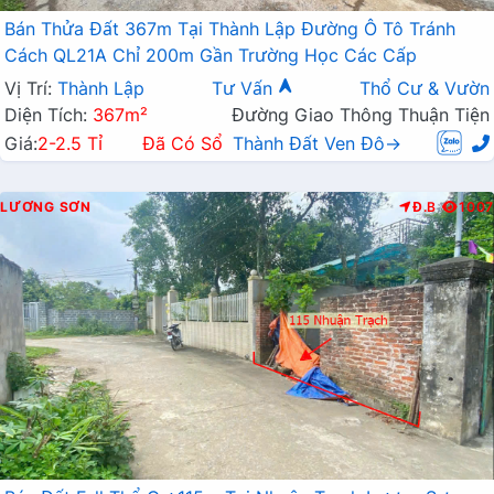
Bán Thửa Đất 367m Tại Thành Lập Đường Ô Tô Tránh
Cách QL21A Chỉ 200m Gần Trường Học Các Cấp
Vị Trí:
Thành Lập
Tư Vấn
Thổ Cư & Vườn
Diện Tích:
367m²
Đường Giao Thông Thuận Tiện
Giá:
2-2.5 Tỉ
Đã Có Sổ
Thành Đất Ven Đô→
LƯƠNG SƠN
Đ.B
1007