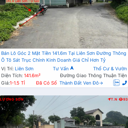
Bán Lô Góc 2 Mặt Tiền 141.6m Tại Liên Sơn Đường Thông
Ô Tô Sát Trục Chính Kinh Doanh Giá Chỉ Hơn Tỷ
Vị Trí:
Liên Sơn
Tư Vấn
Thổ Cư & Vườn
Diện Tích:
141.6m²
Đường Giao Thông Thuận Tiện
Giá:
1-1.5 Tỉ
Đã Có Sổ
Thành Đất Ven Đô→
LƯƠNG SƠN
T.N
93