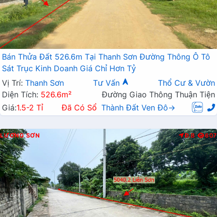
Bán Thửa Đất 526.6m Tại Thanh Sơn Đường Thông Ô Tô
Sát Trục Kinh Doanh Giá Chỉ Hơn Tỷ
Vị Trí:
Thanh Sơn
Tư Vấn
Thổ Cư & Vườn
Diện Tích:
526.6m²
Đường Giao Thông Thuận Tiện
Giá:
1.5-2 Tỉ
Đã Có Sổ
Thành Đất Ven Đô→
LƯƠNG SƠN
Đ.B
607