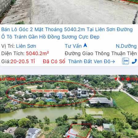
Bán Lô Góc 2 Mặt Thoáng 5040.2m Tại Liên Sơn Đường
Ô Tô Tránh Gần Hồ Đồng Sương Cực Đẹp
Vị Trí:
Liên Sơn
Tư Vấn
N.Dưỡng
Diện Tích:
5040.2m²
Đường Giao Thông Thuận Tiện
Giá:
20-20.5 Tỉ
Đã Có Sổ
Thành Đất Ven Đô→
LƯƠNG SƠN
T.N
153