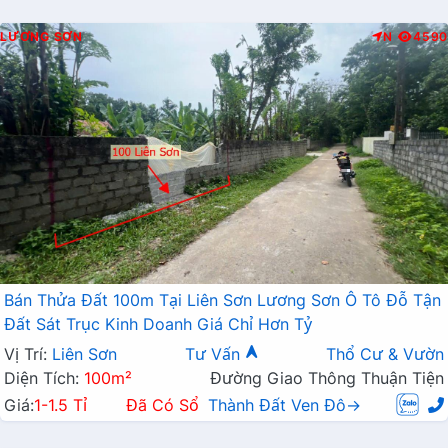
LƯƠNG SƠN
N
4590
Bán Thửa Đất 100m Tại Liên Sơn Lương Sơn Ô Tô Đỗ Tận
Đất Sát Trục Kinh Doanh Giá Chỉ Hơn Tỷ
Vị Trí:
Liên Sơn
Tư Vấn
Thổ Cư & Vườn
Diện Tích:
100m²
Đường Giao Thông Thuận Tiện
Giá:
1-1.5 Tỉ
Đã Có Sổ
Thành Đất Ven Đô→