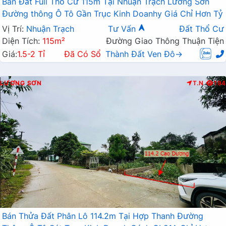
Bán Đất Full Thổ Cư 115m Tại Nhuận Trạch Lương Sơn
Đường thông Ô Tô Gần Trục Kinh Doanhy Giá Chỉ Hơn Tỷ
Vị Trí:
Nhuận Trạch
Tư Vấn
Đất Thổ Cư
Diện Tích:
115m²
Đường Giao Thông Thuận Tiện
Giá:
1.5-2 Tỉ
Đã Có Sổ
Thành Đất Ven Đô→
LƯƠNG SƠN
T.N
194
Bán Thửa Đất Phân Lô 114.2m Tại Hợp Thanh Đường