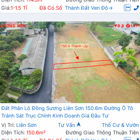
Giá:
1-1.5 Tỉ
Đã Có Sổ
Thành Đất Ven Đô→
LƯƠNG SƠN
Đ.B
1471
Đất Phân Lô Đồng Sương Liên Sơn 150.6m Đường Ô Tô
Tránh Sát Trục Chính Kinh Doanh Giá Đầu Tư
Vị Trí:
Liên Sơn
Tư Vấn
Thổ Cư & Vườn
Diện Tích:
150.6m²
Đường Giao Thông Thuận Tiện