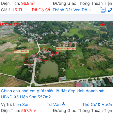
Diện Tích:
96.8m²
Đường Giao Thông Thuận Tiện
Giá:
1-1.5 Tỉ
Đã Có Sổ
Thành Đất Ven Đô→
LƯƠNG SƠN
4533
Chính chủ nhờ em giới thiệu lô đất đẹp kinh doanh sát
UBND Xã Liên Sơn 557m2
Vị Trí:
Liên Sơn
Tư Vấn
Thổ Cư & Vườn
Diện Tích:
557.7m²
Đường Giao Thông Thuận Tiện