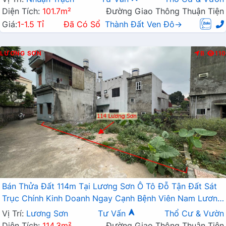
Diện Tích:
101.7m²
Đường Giao Thông Thuận Tiện
Giá:
1-1.5 Tỉ
Đã Có Sổ
Thành Đất Ven Đô→
LƯƠNG SƠN
B
110
Bán Thửa Đất 114m Tại Lương Sơn Ô Tô Đỗ Tận Đất Sát
Trục Chính Kinh Doanh Ngay Cạnh Bệnh Viên Nam Lương
Sơn
Vị Trí:
Lương Sơn
Tư Vấn
Thổ Cư & Vườn
Diện Tích:
114.3m²
Đường Giao Thông Thuận Tiện