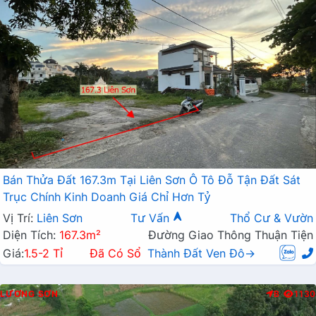
Bán Thửa Đất 167.3m Tại Liên Sơn Ô Tô Đỗ Tận Đất Sát
Trục Chính Kinh Doanh Giá Chỉ Hơn Tỷ
Vị Trí:
Liên Sơn
Tư Vấn
Thổ Cư & Vườn
Diện Tích:
167.3m²
Đường Giao Thông Thuận Tiện
Giá:
1.5-2 Tỉ
Đã Có Sổ
Thành Đất Ven Đô→
LƯƠNG SƠN
B
1130