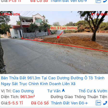
Giá:
1-1.5 Tỉ
Đã Có Sổ
Thành Đất Ven Đô→
LƯƠNG SƠN
T.N
55
Bán Thửa Đất 961.3m Tại Cao Dương Đường Ô Tô Tránh
Ngay Sát Trục Chính Kinh Doanh Liên Xã
Vị Trí:
Cao Dương
Tư Vấn
Thổ Cư & Vườn
Diện Tích:
961.3m²
Đường Giao Thông Thuận Tiện
Giá:
5-5.5 Tỉ
Đã Có Sổ
Thành Đất Ven Đô→