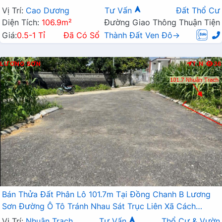
Triệu
Vị Trí:
Cao Dương
Tư Vấn
Đất Thổ Cư
Diện Tích:
106.9m²
Đường Giao Thông Thuận Tiện
Giá:
0.5-1 Tỉ
Đã Có Sổ
Thành Đất Ven Đô→
LƯƠNG SƠN
T.N
36
Bán Thửa Đất Phân Lô 101.7m Tại Đồng Chanh B Lương
Sơn Đường Ô Tô Tránh Nhau Sát Trục Liên Xã Cách
QL21A Chỉ Vài Trăm Mét
Vị Trí:
Nhuận Trạch
Tư Vấn
Thổ Cư & Vườn