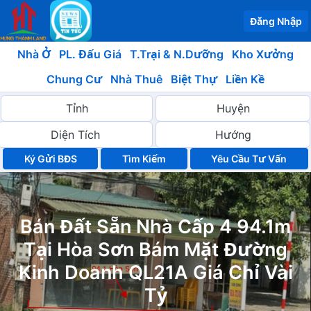
Đăng Nhập
Nhà Ở
PL. Đấu Giá
T.Trại & N.Dưỡng
Kho Xưởng
Chung Cư
Nhà Thuê
Biệt Thự
Liền Kề
Ký Gửi BĐS
Yêu Cầu Tư Vấn
Bán Đất Sẵn Nhà Cấp 4 94.1m
Tại Hòa Sơn Bám Mặt Đường
Kinh Doanh QL21A Giá Chỉ Vài
Tỷ