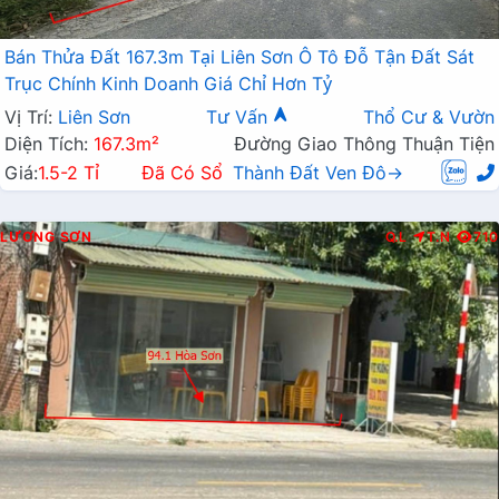
Bán Thửa Đất 167.3m Tại Liên Sơn Ô Tô Đỗ Tận Đất Sát
Trục Chính Kinh Doanh Giá Chỉ Hơn Tỷ
Vị Trí:
Liên Sơn
Tư Vấn
Thổ Cư & Vườn
Diện Tích:
167.3m²
Đường Giao Thông Thuận Tiện
Giá:
1.5-2 Tỉ
Đã Có Sổ
Thành Đất Ven Đô→
LƯƠNG SƠN
Q.L
T.N
710