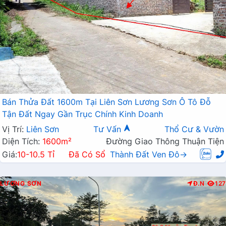
Bán Thửa Đất 1600m Tại Liên Sơn Lương Sơn Ô Tô Đỗ
Tận Đất Ngay Gần Trục Chính Kinh Doanh
Vị Trí:
Liên Sơn
Tư Vấn
Thổ Cư & Vườn
Diện Tích:
1600m²
Đường Giao Thông Thuận Tiện
Giá:
10-10.5 Tỉ
Đã Có Sổ
Thành Đất Ven Đô→
LƯƠNG SƠN
Đ.N
127