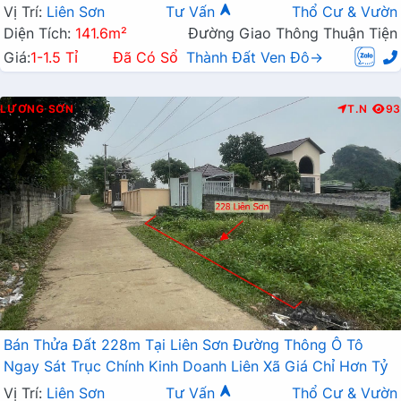
Vị Trí:
Liên Sơn
Tư Vấn
Thổ Cư & Vườn
Diện Tích:
141.6m²
Đường Giao Thông Thuận Tiện
Giá:
1-1.5 Tỉ
Đã Có Sổ
Thành Đất Ven Đô→
LƯƠNG SƠN
T.N
93
Bán Thửa Đất 228m Tại Liên Sơn Đường Thông Ô Tô
Ngay Sát Trục Chính Kinh Doanh Liên Xã Giá Chỉ Hơn Tỷ
Vị Trí:
Liên Sơn
Tư Vấn
Thổ Cư & Vườn