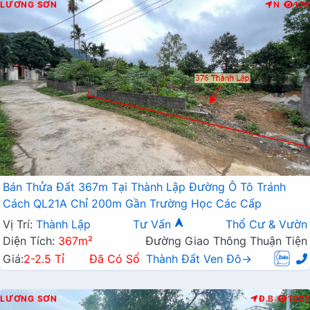
LƯƠNG SƠN
N
179
Bán Thửa Đất 367m Tại Thành Lập Đường Ô Tô Tránh
Cách QL21A Chỉ 200m Gần Trường Học Các Cấp
Vị Trí:
Thành Lập
Tư Vấn
Thổ Cư & Vườn
Diện Tích:
367m²
Đường Giao Thông Thuận Tiện
Giá:
2-2.5 Tỉ
Đã Có Sổ
Thành Đất Ven Đô→
LƯƠNG SƠN
Đ.B
1007