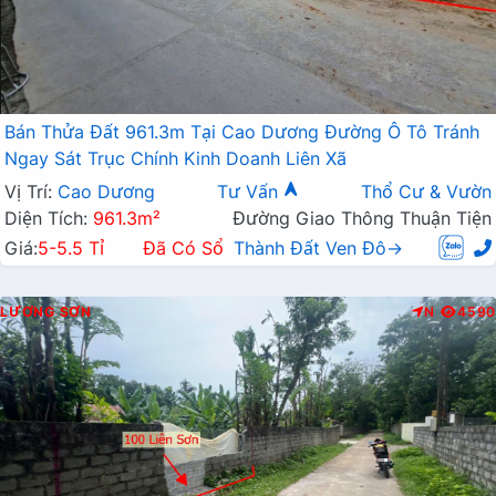
Bán Thửa Đất 961.3m Tại Cao Dương Đường Ô Tô Tránh
Ngay Sát Trục Chính Kinh Doanh Liên Xã
Vị Trí:
Cao Dương
Tư Vấn
Thổ Cư & Vườn
Diện Tích:
961.3m²
Đường Giao Thông Thuận Tiện
Giá:
5-5.5 Tỉ
Đã Có Sổ
Thành Đất Ven Đô→
LƯƠNG SƠN
N
4590