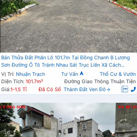
Bán Thửa Đất Phân Lô 101.7m Tại Đồng Chanh B Lương
Sơn Đường Ô Tô Tránh Nhau Sát Trục Liên Xã Cách
QL21A Chỉ Vài Trăm Mét
Vị Trí:
Nhuận Trạch
Tư Vấn
Thổ Cư & Vườn
Diện Tích:
101.7m²
Đường Giao Thông Thuận Tiện
Giá:
1-1.5 Tỉ
Đã Có Sổ
Thành Đất Ven Đô→
LƯƠNG SƠN
B
110