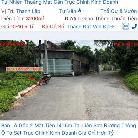
Tự Nhiên Thoáng Mát Gần Trục Chính Kinh Doanh
Vị Trí:
Thành Lập
Tư Vấn
Thổ Cư & Vườn
Diện Tích:
3200m²
Đường Giao Thông Thuận Tiện
Giá:
10-10.5 Tỉ
Đã Có Sổ
Thành Đất Ven Đô→
LƯƠNG SƠN
Đ.N
718
Bán Lô Góc 2 Mặt Tiền 141.6m Tại Liên Sơn Đường Thông
Ô Tô Sát Trục Chính Kinh Doanh Giá Chỉ Hơn Tỷ