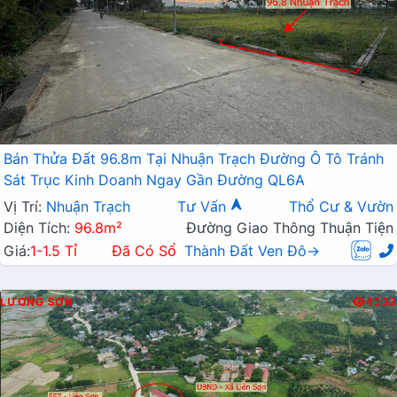
Bán Thửa Đất 96.8m Tại Nhuận Trạch Đường Ô Tô Tránh
Sát Trục Kinh Doanh Ngay Gần Đường QL6A
Vị Trí:
Nhuận Trạch
Tư Vấn
Thổ Cư & Vườn
Diện Tích:
96.8m²
Đường Giao Thông Thuận Tiện
Giá:
1-1.5 Tỉ
Đã Có Sổ
Thành Đất Ven Đô→
LƯƠNG SƠN
4533