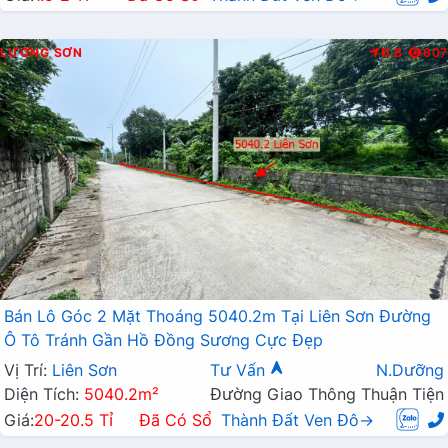
LƯƠNG SƠN
Đ.B
607
Bán Lô Góc 2 Mặt Thoáng 5040.2m Tại Liên Sơn Đường
Ô Tô Tránh Gần Hồ Đồng Sương Cực Đẹp
Vị Trí:
Liên Sơn
Tư Vấn
N.Dưỡng
Diện Tích:
5040.2m²
Đường Giao Thông Thuận Tiện
Giá:
20-20.5 Tỉ
Đã Có Sổ
Thành Đất Ven Đô→