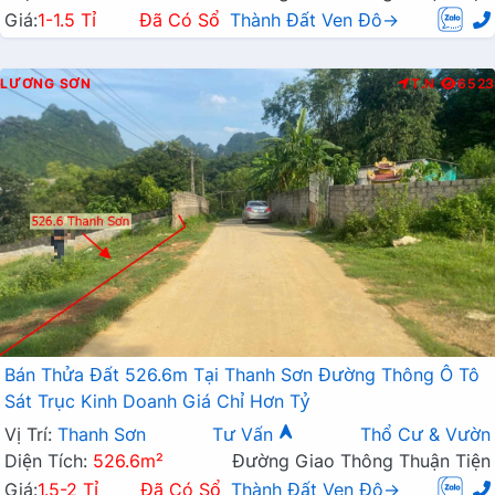
Giá:
1-1.5 Tỉ
Đã Có Sổ
Thành Đất Ven Đô→
LƯƠNG SƠN
T.N
6523
Bán Thửa Đất 526.6m Tại Thanh Sơn Đường Thông Ô Tô
Sát Trục Kinh Doanh Giá Chỉ Hơn Tỷ
Vị Trí:
Thanh Sơn
Tư Vấn
Thổ Cư & Vườn
Diện Tích:
526.6m²
Đường Giao Thông Thuận Tiện
Giá:
1.5-2 Tỉ
Đã Có Sổ
Thành Đất Ven Đô→