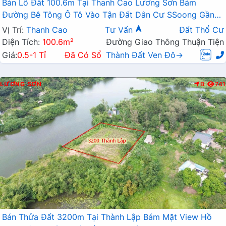
Bán Lô Đất 100.6m Tại Thanh Cao Lương Sơn Bám
Đường Bê Tông Ô Tô Vào Tận Đất Dân Cư SSoong Gần
Hồ Thoáng Mát Giá Đầu Tư
Vị Trí:
Thanh Cao
Tư Vấn
Đất Thổ Cư
Diện Tích:
100.6m²
Đường Giao Thông Thuận Tiện
Giá:
0.5-1 Tỉ
Đã Có Sổ
Thành Đất Ven Đô→
LƯƠNG SƠN
B
741
Bán Thửa Đất 3200m Tại Thành Lập Bám Mặt View Hồ