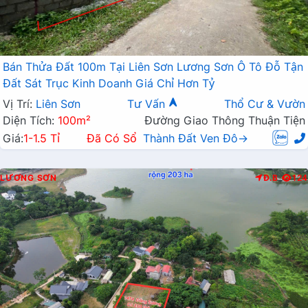
Bán Thửa Đất 100m Tại Liên Sơn Lương Sơn Ô Tô Đỗ Tận
Đất Sát Trục Kinh Doanh Giá Chỉ Hơn Tỷ
Vị Trí:
Liên Sơn
Tư Vấn
Thổ Cư & Vườn
Diện Tích:
100m²
Đường Giao Thông Thuận Tiện
Giá:
1-1.5 Tỉ
Đã Có Sổ
Thành Đất Ven Đô→
LƯƠNG SƠN
Đ.B
124