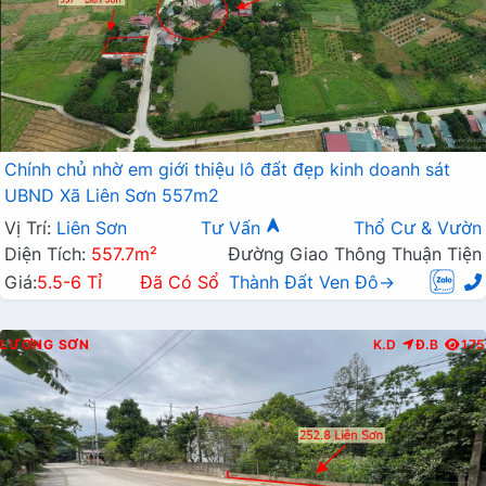
Chính chủ nhờ em giới thiệu lô đất đẹp kinh doanh sát
UBND Xã Liên Sơn 557m2
Vị Trí:
Liên Sơn
Tư Vấn
Thổ Cư & Vườn
Diện Tích:
557.7m²
Đường Giao Thông Thuận Tiện
Giá:
5.5-6 Tỉ
Đã Có Sổ
Thành Đất Ven Đô→
LƯƠNG SƠN
K.D
Đ.B
175