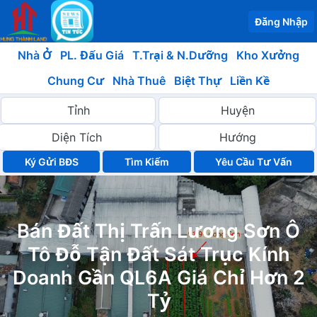
Đăng Nhập
Nhà Ở
PL. Đấu Giá
T.Trại & N.Dưỡng
Kho Xưởng
Chung Cư
Nhà Thuê
Biệt Thự
Liền Kề
Ký Gửi BĐS
Yêu Cầu Tư Vấn
Bán Đất Thị Trấn Lương Sơn Ô
Tô Đỗ Tận Đất Sát Trục Kính
Doanh Gần QL6A Giá Chỉ Hơn 2
Tỷ