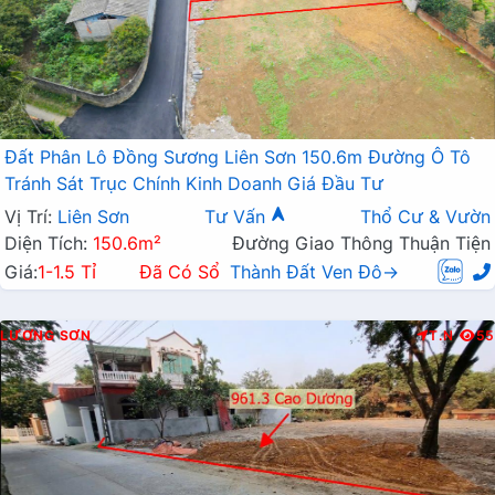
Đất Phân Lô Đồng Sương Liên Sơn 150.6m Đường Ô Tô
Tránh Sát Trục Chính Kinh Doanh Giá Đầu Tư
Vị Trí:
Liên Sơn
Tư Vấn
Thổ Cư & Vườn
Diện Tích:
150.6m²
Đường Giao Thông Thuận Tiện
Giá:
1-1.5 Tỉ
Đã Có Sổ
Thành Đất Ven Đô→
LƯƠNG SƠN
T.N
55