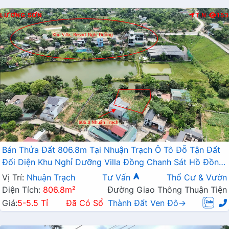
LƯƠNG SƠN
T.N
153
Bán Thửa Đất 806.8m Tại Nhuận Trạch Ô Tô Đỗ Tận Đất
Đối Diện Khu Nghỉ Dưỡng Villa Đồng Chanh Sát Hồ Đồng
Chanh
Vị Trí:
Nhuận Trạch
Tư Vấn
Thổ Cư & Vườn
Diện Tích:
806.8m²
Đường Giao Thông Thuận Tiện
Giá:
5-5.5 Tỉ
Đã Có Sổ
Thành Đất Ven Đô→