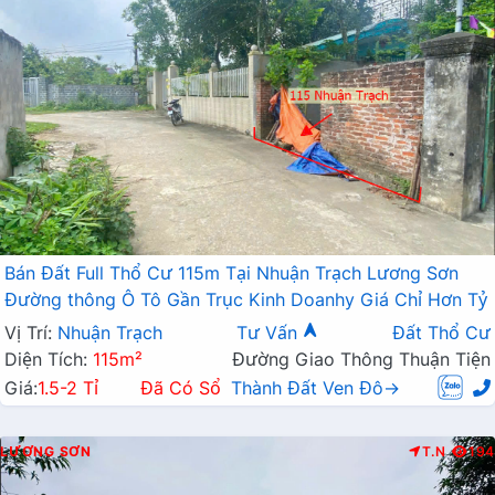
Bán Đất Full Thổ Cư 115m Tại Nhuận Trạch Lương Sơn
Đường thông Ô Tô Gần Trục Kinh Doanhy Giá Chỉ Hơn Tỷ
Vị Trí:
Nhuận Trạch
Tư Vấn
Đất Thổ Cư
Diện Tích:
115m²
Đường Giao Thông Thuận Tiện
Giá:
1.5-2 Tỉ
Đã Có Sổ
Thành Đất Ven Đô→
LƯƠNG SƠN
T.N
194