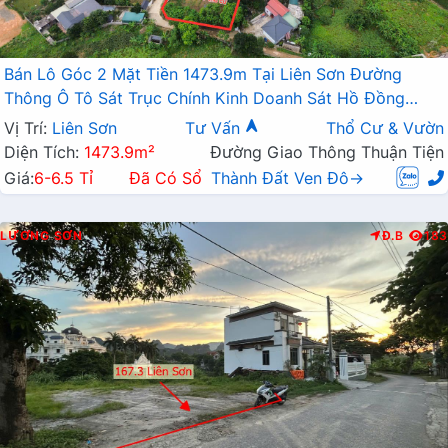
Bán Lô Góc 2 Mặt Tiền 1473.9m Tại Liên Sơn Đường
Thông Ô Tô Sát Trục Chính Kinh Doanh Sát Hồ Đồng
Sương
Vị Trí:
Liên Sơn
Tư Vấn
Thổ Cư & Vườn
Diện Tích:
1473.9m²
Đường Giao Thông Thuận Tiện
Giá:
6-6.5 Tỉ
Đã Có Sổ
Thành Đất Ven Đô→
LƯƠNG SƠN
Đ.B
183