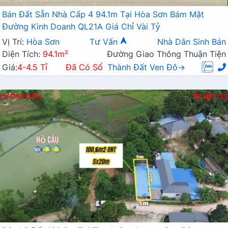
Bán Đất Sẵn Nhà Cấp 4 94.1m Tại Hòa Sơn Bám Mặt
Đường Kinh Doanh QL21A Giá Chỉ Vài Tỷ
Vị Trí:
Hòa Sơn
Tư Vấn
Nhà Dân Sinh Bán
Diện Tích:
94.1m²
Đường Giao Thông Thuận Tiện
Giá:
4-4.5 Tỉ
Đã Có Sổ
Thành Đất Ven Đô→
LƯƠNG SƠN
B
1130