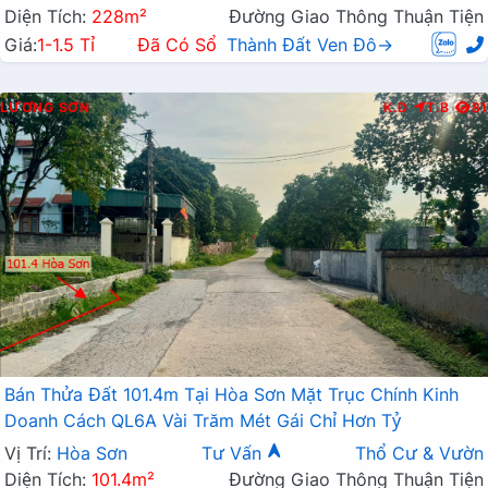
Diện Tích:
228m²
Đường Giao Thông Thuận Tiện
Giá:
1-1.5 Tỉ
Đã Có Sổ
Thành Đất Ven Đô→
LƯƠNG SƠN
K.D
T.B
81
Bán Thửa Đất 101.4m Tại Hòa Sơn Mặt Trục Chính Kinh
Doanh Cách QL6A Vài Trăm Mét Gái Chỉ Hơn Tỷ
Vị Trí:
Hòa Sơn
Tư Vấn
Thổ Cư & Vườn
Diện Tích:
101.4m²
Đường Giao Thông Thuận Tiện