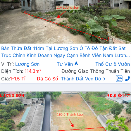
Bán Thửa Đất 114m Tại Lương Sơn Ô Tô Đỗ Tận Đất Sát
Trục Chính Kinh Doanh Ngay Cạnh Bệnh Viên Nam Lương
Sơn
Vị Trí:
Lương Sơn
Tư Vấn
Thổ Cư & Vườn
Diện Tích:
114.3m²
Đường Giao Thông Thuận Tiện
Giá:
1-1.5 Tỉ
Đã Có Sổ
Thành Đất Ven Đô→
LƯƠNG SƠN
Đ.B
1471