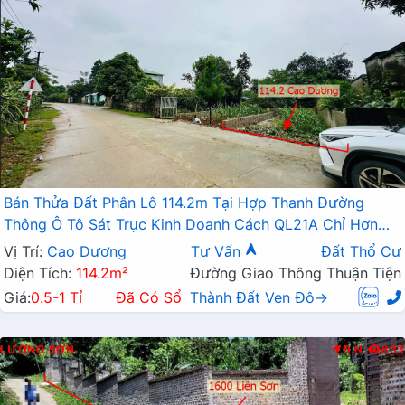
Bán Thửa Đất Phân Lô 114.2m Tại Hợp Thanh Đường
Thông Ô Tô Sát Trục Kinh Doanh Cách QL21A Chỉ Hơn
1km
Vị Trí:
Cao Dương
Tư Vấn
Đất Thổ Cư
Diện Tích:
114.2m²
Đường Giao Thông Thuận Tiện
Giá:
0.5-1 Tỉ
Đã Có Sổ
Thành Đất Ven Đô→
LƯƠNG SƠN
Đ.N
833