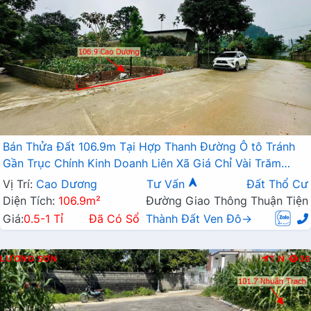
Bán Thửa Đất 106.9m Tại Hợp Thanh Đường Ô tô Tránh
Gần Trục Chính Kinh Doanh Liên Xã Giá Chỉ Vài Trăm
Triệu
Vị Trí:
Cao Dương
Tư Vấn
Đất Thổ Cư
Diện Tích:
106.9m²
Đường Giao Thông Thuận Tiện
Giá:
0.5-1 Tỉ
Đã Có Sổ
Thành Đất Ven Đô→
LƯƠNG SƠN
T.N
36