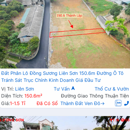
Đất Phân Lô Đồng Sương Liên Sơn 150.6m Đường Ô Tô
Tránh Sát Trục Chính Kinh Doanh Giá Đầu Tư
Vị Trí:
Liên Sơn
Tư Vấn
Thổ Cư & Vườn
Diện Tích:
150.6m²
Đường Giao Thông Thuận Tiện
Giá:
1-1.5 Tỉ
Đã Có Sổ
Thành Đất Ven Đô→
LƯƠNG SƠN
T.N
55