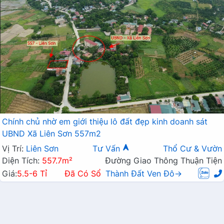
Chính chủ nhờ em giới thiệu lô đất đẹp kinh doanh sát
UBND Xã Liên Sơn 557m2
Vị Trí:
Liên Sơn
Tư Vấn
Thổ Cư & Vườn
Diện Tích:
557.7m²
Đường Giao Thông Thuận Tiện
Giá:
5.5-6 Tỉ
Đã Có Sổ
Thành Đất Ven Đô→