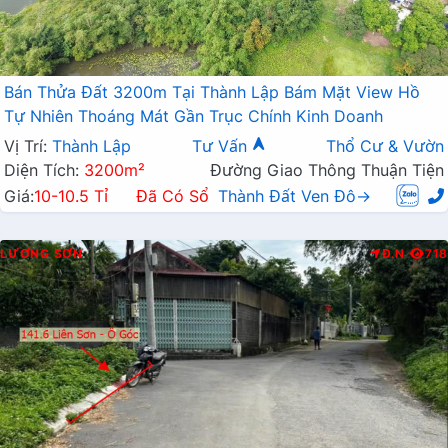
Bán Thửa Đất 3200m Tại Thành Lập Bám Mặt View Hồ
Tự Nhiên Thoáng Mát Gần Trục Chính Kinh Doanh
Vị Trí:
Thành Lập
Tư Vấn
Thổ Cư & Vườn
Diện Tích:
3200m²
Đường Giao Thông Thuận Tiện
Giá:
10-10.5 Tỉ
Đã Có Sổ
Thành Đất Ven Đô→
LƯƠNG SƠN
Đ.N
718