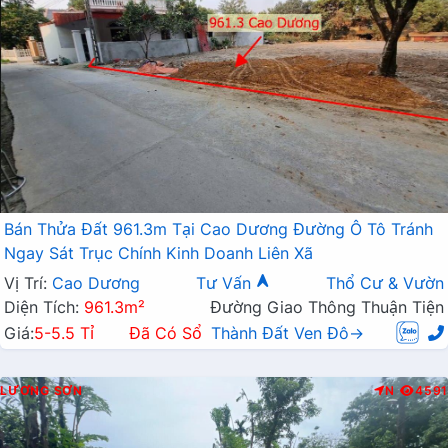
Bán Thửa Đất 961.3m Tại Cao Dương Đường Ô Tô Tránh
Ngay Sát Trục Chính Kinh Doanh Liên Xã
Vị Trí:
Cao Dương
Tư Vấn
Thổ Cư & Vườn
Diện Tích:
961.3m²
Đường Giao Thông Thuận Tiện
Giá:
5-5.5 Tỉ
Đã Có Sổ
Thành Đất Ven Đô→
LƯƠNG SƠN
N
4591