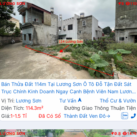
LƯƠNG SƠN
B
110
Bán Thửa Đất 114m Tại Lương Sơn Ô Tô Đỗ Tận Đất Sát
Trục Chính Kinh Doanh Ngay Cạnh Bệnh Viên Nam Lương
Sơn
Vị Trí:
Lương Sơn
Tư Vấn
Thổ Cư & Vườn
Diện Tích:
114.3m²
Đường Giao Thông Thuận Tiện
Giá:
1-1.5 Tỉ
Đã Có Sổ
Thành Đất Ven Đô→
LƯƠNG SƠN
Đ.B
1476