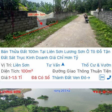
Bán Thửa Đất 100m Tại Liên Sơn Lương Sơn Ô Tô Đỗ Tận
Đất Sát Trục Kinh Doanh Giá Chỉ Hơn Tỷ
Vị Trí:
Liên Sơn
Tư Vấn
Thổ Cư & Vườn
Diện Tích:
100m²
Đường Giao Thông Thuận Tiện
Giá:
1-1.5 Tỉ
Đã Có Sổ
Thành Đất Ven Đô→
LƯƠNG SƠN
Đ.B
124