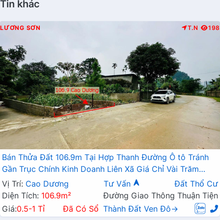
Tin khác
LƯƠNG SƠN
T.N
198
Bán Thửa Đất 106.9m Tại Hợp Thanh Đường Ô tô Tránh
Gần Trục Chính Kinh Doanh Liên Xã Giá Chỉ Vài Trăm
Triệu
Vị Trí:
Cao Dương
Tư Vấn
Đất Thổ Cư
Diện Tích:
106.9m²
Đường Giao Thông Thuận Tiện
Giá:
0.5-1 Tỉ
Đã Có Sổ
Thành Đất Ven Đô→