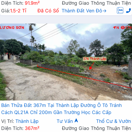
Diện Tích:
91.9m²
Đường Giao Thông Thuận Tiện
Giá:
1.5-2 Tỉ
Đã Có Sổ
Thành Đất Ven Đô→
LƯƠNG SƠN
N
179
Bán Thửa Đất 367m Tại Thành Lập Đường Ô Tô Tránh
Cách QL21A Chỉ 200m Gần Trường Học Các Cấp
Vị Trí:
Thành Lập
Tư Vấn
Thổ Cư & Vườn
Diện Tích:
367m²
Đường Giao Thông Thuận Tiện