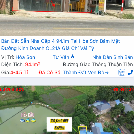
Bán Đất Sẵn Nhà Cấp 4 94.1m Tại Hòa Sơn Bám Mặt
Đường Kinh Doanh QL21A Giá Chỉ Vài Tỷ
Vị Trí:
Hòa Sơn
Tư Vấn
Nhà Dân Sinh Bán
Diện Tích:
94.1m²
Đường Giao Thông Thuận Tiện
Giá:
4-4.5 Tỉ
Đã Có Sổ
Thành Đất Ven Đô→
LƯƠNG SƠN
B
1130