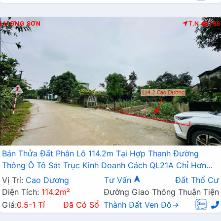
LƯƠNG SƠN
T.N
196
Bán Thửa Đất Phân Lô 114.2m Tại Hợp Thanh Đường
Thông Ô Tô Sát Trục Kinh Doanh Cách QL21A Chỉ Hơn
1km
Vị Trí:
Cao Dương
Tư Vấn
Đất Thổ Cư
Diện Tích:
114.2m²
Đường Giao Thông Thuận Tiện
Giá:
0.5-1 Tỉ
Đã Có Sổ
Thành Đất Ven Đô→