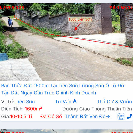
LƯƠNG SƠN
Đ.N
833
Bán Thửa Đất 1600m Tại Liên Sơn Lương Sơn Ô Tô Đỗ
Tận Đất Ngay Gần Trục Chính Kinh Doanh
Vị Trí:
Liên Sơn
Tư Vấn
Thổ Cư & Vườn
Diện Tích:
1600m²
Đường Giao Thông Thuận Tiện
Giá:
10-10.5 Tỉ
Đã Có Sổ
Thành Đất Ven Đô→