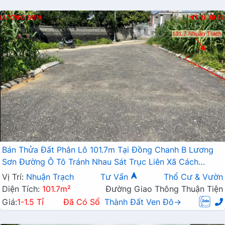
LƯƠNG SƠN
T.N
39
Bán Thửa Đất Phân Lô 101.7m Tại Đồng Chanh B Lương
Sơn Đường Ô Tô Tránh Nhau Sát Trục Liên Xã Cách
QL21A Chỉ Vài Trăm Mét
Vị Trí:
Nhuận Trạch
Tư Vấn
Thổ Cư & Vườn
Diện Tích:
101.7m²
Đường Giao Thông Thuận Tiện
Giá:
1-1.5 Tỉ
Đã Có Sổ
Thành Đất Ven Đô→