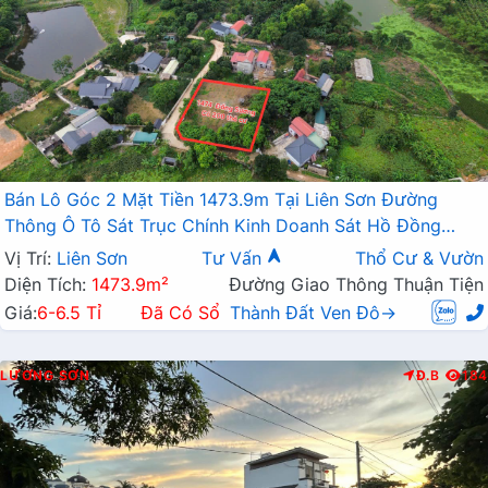
Bán Lô Góc 2 Mặt Tiền 1473.9m Tại Liên Sơn Đường
Thông Ô Tô Sát Trục Chính Kinh Doanh Sát Hồ Đồng
Sương
Vị Trí:
Liên Sơn
Tư Vấn
Thổ Cư & Vườn
Diện Tích:
1473.9m²
Đường Giao Thông Thuận Tiện
Giá:
6-6.5 Tỉ
Đã Có Sổ
Thành Đất Ven Đô→
LƯƠNG SƠN
Đ.B
184