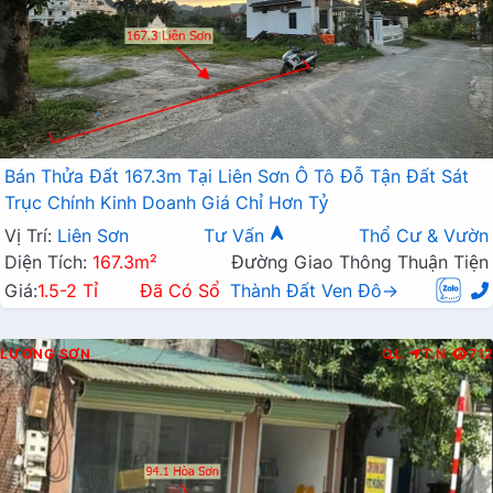
Bán Thửa Đất 167.3m Tại Liên Sơn Ô Tô Đỗ Tận Đất Sát
Trục Chính Kinh Doanh Giá Chỉ Hơn Tỷ
Vị Trí:
Liên Sơn
Tư Vấn
Thổ Cư & Vườn
Diện Tích:
167.3m²
Đường Giao Thông Thuận Tiện
Giá:
1.5-2 Tỉ
Đã Có Sổ
Thành Đất Ven Đô→
LƯƠNG SƠN
Q.L
T.N
712