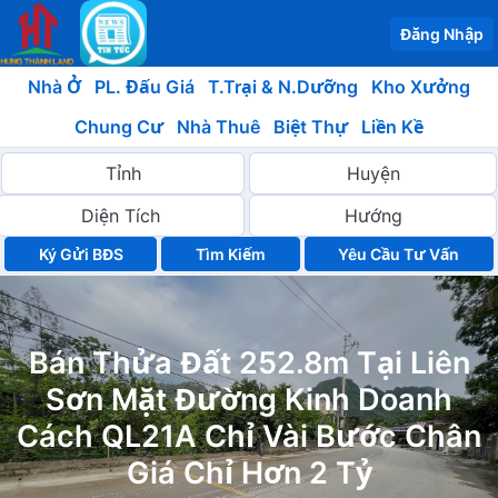
Đăng Nhập
Nhà Ở
PL. Đấu Giá
T.Trại & N.Dưỡng
Kho Xưởng
Chung Cư
Nhà Thuê
Biệt Thự
Liền Kề
Ký Gửi BĐS
Yêu Cầu Tư Vấn
Bán Thửa Đất 252.8m Tại Liên
Sơn Mặt Đường Kinh Doanh
Cách QL21A Chỉ Vài Bước Chân
Giá Chỉ Hơn 2 Tỷ