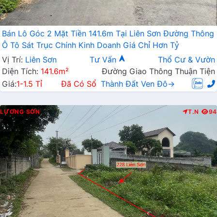
Bán Lô Góc 2 Mặt Tiền 141.6m Tại Liên Sơn Đường Thông
Ô Tô Sát Trục Chính Kinh Doanh Giá Chỉ Hơn Tỷ
Vị Trí:
Liên Sơn
Tư Vấn
Thổ Cư & Vườn
Diện Tích:
141.6m²
Đường Giao Thông Thuận Tiện
Giá:
1-1.5 Tỉ
Đã Có Sổ
Thành Đất Ven Đô→
LƯƠNG SƠN
T.N
94