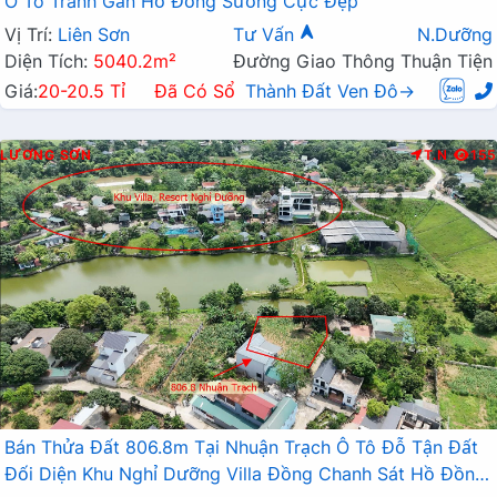
Ô Tô Tránh Gần Hồ Đồng Sương Cực Đẹp
Vị Trí:
Liên Sơn
Tư Vấn
N.Dưỡng
Diện Tích:
5040.2m²
Đường Giao Thông Thuận Tiện
Giá:
20-20.5 Tỉ
Đã Có Sổ
Thành Đất Ven Đô→
LƯƠNG SƠN
T.N
155
Bán Thửa Đất 806.8m Tại Nhuận Trạch Ô Tô Đỗ Tận Đất
Đối Diện Khu Nghỉ Dưỡng Villa Đồng Chanh Sát Hồ Đồng