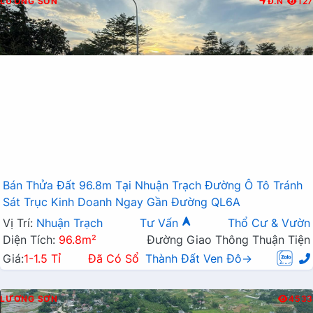
LƯƠNG SƠN
Đ.N
127
Bán Thửa Đất 96.8m Tại Nhuận Trạch Đường Ô Tô Tránh
Sát Trục Kinh Doanh Ngay Gần Đường QL6A
Vị Trí:
Nhuận Trạch
Tư Vấn
Thổ Cư & Vườn
Diện Tích:
96.8m²
Đường Giao Thông Thuận Tiện
Giá:
1-1.5 Tỉ
Đã Có Sổ
Thành Đất Ven Đô→
LƯƠNG SƠN
4533