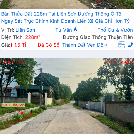
Bán Thửa Đất 228m Tại Liên Sơn Đường Thông Ô Tô
Ngay Sát Trục Chính Kinh Doanh Liên Xã Giá Chỉ Hơn Tỷ
Vị Trí:
Liên Sơn
Tư Vấn
Thổ Cư & Vườn
Diện Tích:
228m²
Đường Giao Thông Thuận Tiện
Giá:
1-1.5 Tỉ
Đã Có Sổ
Thành Đất Ven Đô→
LƯƠNG SƠN
K.D
T.B
81