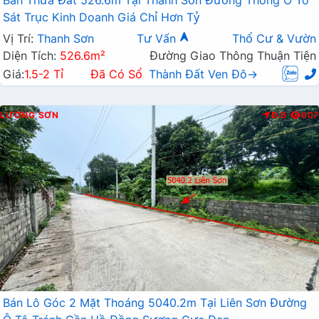
Bán Thửa Đất 526.6m Tại Thanh Sơn Đường Thông Ô Tô
Sát Trục Kinh Doanh Giá Chỉ Hơn Tỷ
Vị Trí:
Thanh Sơn
Tư Vấn
Thổ Cư & Vườn
Diện Tích:
526.6m²
Đường Giao Thông Thuận Tiện
Giá:
1.5-2 Tỉ
Đã Có Sổ
Thành Đất Ven Đô→
LƯƠNG SƠN
Đ.B
607
Bán Lô Góc 2 Mặt Thoáng 5040.2m Tại Liên Sơn Đường