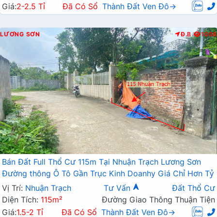
Giá:
2-2.5 Tỉ
Đã Có Sổ
Thành Đất Ven Đô→
LƯƠNG SƠN
Đ.B
1008
Bán Đất Full Thổ Cư 115m Tại Nhuận Trạch Lương Sơn
Đường thông Ô Tô Gần Trục Kinh Doanhy Giá Chỉ Hơn Tỷ
Vị Trí:
Nhuận Trạch
Tư Vấn
Đất Thổ Cư
Diện Tích:
115m²
Đường Giao Thông Thuận Tiện
Giá:
1.5-2 Tỉ
Đã Có Sổ
Thành Đất Ven Đô→