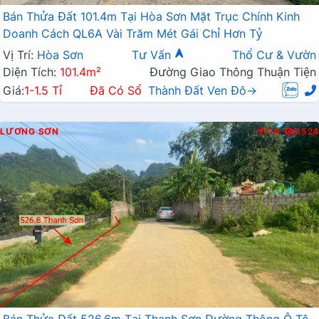
Bán Thửa Đất 101.4m Tại Hòa Sơn Mặt Trục Chính Kinh
Doanh Cách QL6A Vài Trăm Mét Gái Chỉ Hơn Tỷ
Vị Trí:
Hòa Sơn
Tư Vấn
Thổ Cư & Vườn
Diện Tích:
101.4m²
Đường Giao Thông Thuận Tiện
Giá:
1-1.5 Tỉ
Đã Có Sổ
Thành Đất Ven Đô→
LƯƠNG SƠN
T.N
6524