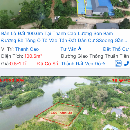
Bán Lô Đất 100.6m Tại Thanh Cao Lương Sơn Bám
Đường Bê Tông Ô Tô Vào Tận Đất Dân Cư SSoong Gần
Hồ Thoáng Mát Giá Đầu Tư
Vị Trí:
Thanh Cao
Tư Vấn
Đất Thổ Cư
Diện Tích:
100.6m²
Đường Giao Thông Thuận Tiện
Giá:
0.5-1 Tỉ
Đã Có Sổ
Thành Đất Ven Đô→
LƯƠNG SƠN
B
742