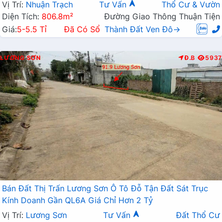
Chanh
Vị Trí:
Nhuận Trạch
Tư Vấn
Thổ Cư & Vườn
Diện Tích:
806.8m²
Đường Giao Thông Thuận Tiện
Giá:
5-5.5 Tỉ
Đã Có Sổ
Thành Đất Ven Đô→
LƯƠNG SƠN
Đ.B
5937
Bán Đất Thị Trấn Lương Sơn Ô Tô Đỗ Tận Đất Sát Trục
Kính Doanh Gần QL6A Giá Chỉ Hơn 2 Tỷ
Vị Trí:
Lương Sơn
Tư Vấn
Đất Thổ Cư