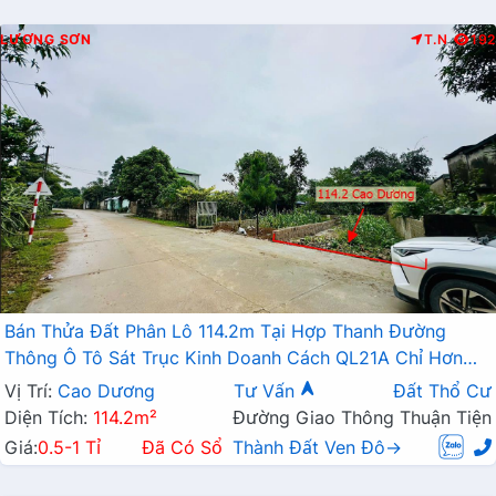
LƯƠNG SƠN
T.N
192
Bán Thửa Đất Phân Lô 114.2m Tại Hợp Thanh Đường
Thông Ô Tô Sát Trục Kinh Doanh Cách QL21A Chỉ Hơn
1km
Vị Trí:
Cao Dương
Tư Vấn
Đất Thổ Cư
Diện Tích:
114.2m²
Đường Giao Thông Thuận Tiện
Giá:
0.5-1 Tỉ
Đã Có Sổ
Thành Đất Ven Đô→