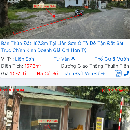
Bán Thửa Đất 167.3m Tại Liên Sơn Ô Tô Đỗ Tận Đất Sát
Trục Chính Kinh Doanh Giá Chỉ Hơn Tỷ
Vị Trí:
Liên Sơn
Tư Vấn
Thổ Cư & Vườn
Diện Tích:
167.3m²
Đường Giao Thông Thuận Tiện
Giá:
1.5-2 Tỉ
Đã Có Sổ
Thành Đất Ven Đô→
LƯƠNG SƠN
Q.L
T.N
710