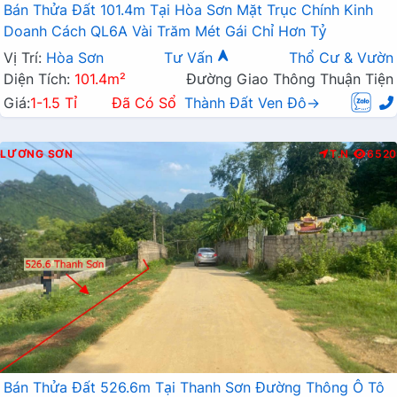
Bán Thửa Đất 101.4m Tại Hòa Sơn Mặt Trục Chính Kinh
Doanh Cách QL6A Vài Trăm Mét Gái Chỉ Hơn Tỷ
Vị Trí:
Hòa Sơn
Tư Vấn
Thổ Cư & Vườn
Diện Tích:
101.4m²
Đường Giao Thông Thuận Tiện
Giá:
1-1.5 Tỉ
Đã Có Sổ
Thành Đất Ven Đô→
LƯƠNG SƠN
T.N
6520
Bán Thửa Đất 526.6m Tại Thanh Sơn Đường Thông Ô Tô