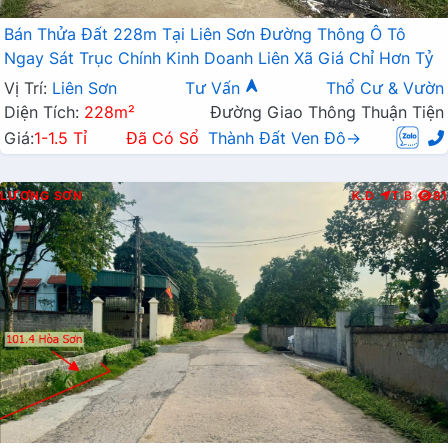
Bán Thửa Đất 228m Tại Liên Sơn Đường Thông Ô Tô
Ngay Sát Trục Chính Kinh Doanh Liên Xã Giá Chỉ Hơn Tỷ
Vị Trí:
Liên Sơn
Tư Vấn
Thổ Cư & Vườn
Diện Tích:
228m²
Đường Giao Thông Thuận Tiện
Giá:
1-1.5 Tỉ
Đã Có Sổ
Thành Đất Ven Đô→
LƯƠNG SƠN
K.D
T.B
81