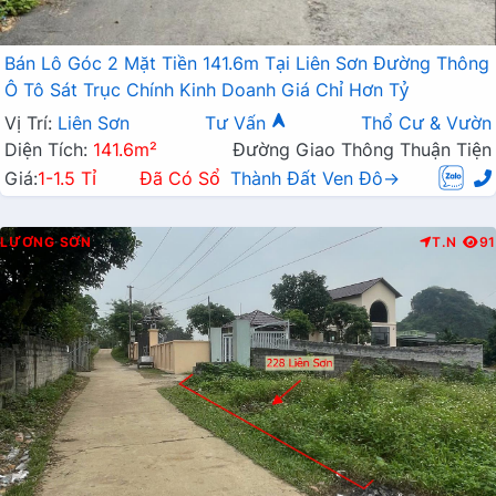
Bán Lô Góc 2 Mặt Tiền 141.6m Tại Liên Sơn Đường Thông
Ô Tô Sát Trục Chính Kinh Doanh Giá Chỉ Hơn Tỷ
Vị Trí:
Liên Sơn
Tư Vấn
Thổ Cư & Vườn
Diện Tích:
141.6m²
Đường Giao Thông Thuận Tiện
Giá:
1-1.5 Tỉ
Đã Có Sổ
Thành Đất Ven Đô→
LƯƠNG SƠN
T.N
91