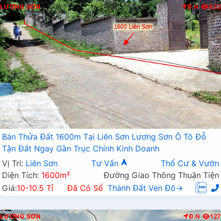
LƯƠNG SƠN
Đ.N
832
Bán Thửa Đất 1600m Tại Liên Sơn Lương Sơn Ô Tô Đỗ
Tận Đất Ngay Gần Trục Chính Kinh Doanh
Vị Trí:
Liên Sơn
Tư Vấn
Thổ Cư & Vườn
Diện Tích:
1600m²
Đường Giao Thông Thuận Tiện
Giá:
10-10.5 Tỉ
Đã Có Sổ
Thành Đất Ven Đô→
LƯƠNG SƠN
Đ.N
127