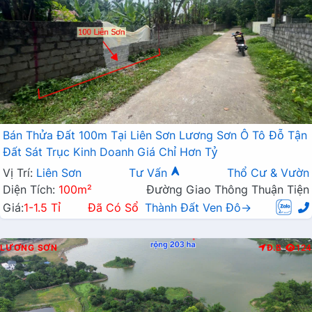
Bán Thửa Đất 100m Tại Liên Sơn Lương Sơn Ô Tô Đỗ Tận
Đất Sát Trục Kinh Doanh Giá Chỉ Hơn Tỷ
Vị Trí:
Liên Sơn
Tư Vấn
Thổ Cư & Vườn
Diện Tích:
100m²
Đường Giao Thông Thuận Tiện
Giá:
1-1.5 Tỉ
Đã Có Sổ
Thành Đất Ven Đô→
LƯƠNG SƠN
Đ.B
124