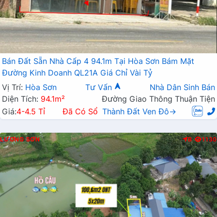
Bán Đất Sẵn Nhà Cấp 4 94.1m Tại Hòa Sơn Bám Mặt
Đường Kinh Doanh QL21A Giá Chỉ Vài Tỷ
Vị Trí:
Hòa Sơn
Tư Vấn
Nhà Dân Sinh Bán
Diện Tích:
94.1m²
Đường Giao Thông Thuận Tiện
Giá:
4-4.5 Tỉ
Đã Có Sổ
Thành Đất Ven Đô→
LƯƠNG SƠN
B
1130