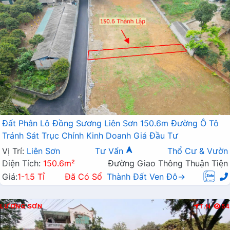
Đất Phân Lô Đồng Sương Liên Sơn 150.6m Đường Ô Tô
Tránh Sát Trục Chính Kinh Doanh Giá Đầu Tư
Vị Trí:
Liên Sơn
Tư Vấn
Thổ Cư & Vườn
Diện Tích:
150.6m²
Đường Giao Thông Thuận Tiện
Giá:
1-1.5 Tỉ
Đã Có Sổ
Thành Đất Ven Đô→
LƯƠNG SƠN
T.N
54