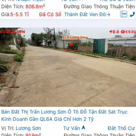
Diện Tích:
806.8m²
Đường Giao Thông Thuận Tiện
Giá:
5-5.5 Tỉ
Đã Có Sổ
Thành Đất Ven Đô→
LƯƠNG SƠN
Đ.B
5930
Bán Đất Thị Trấn Lương Sơn Ô Tô Đỗ Tận Đất Sát Trục
Kính Doanh Gần QL6A Giá Chỉ Hơn 2 Tỷ
Vị Trí:
Lương Sơn
Tư Vấn
Đất Thổ Cư
Diện Tích:
91.9m²
Đường Giao Thông Thuận Tiện