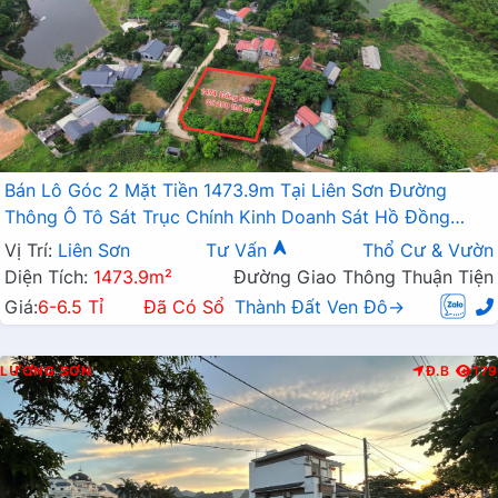
Bán Lô Góc 2 Mặt Tiền 1473.9m Tại Liên Sơn Đường
Thông Ô Tô Sát Trục Chính Kinh Doanh Sát Hồ Đồng
Sương
Vị Trí:
Liên Sơn
Tư Vấn
Thổ Cư & Vườn
Diện Tích:
1473.9m²
Đường Giao Thông Thuận Tiện
Giá:
6-6.5 Tỉ
Đã Có Sổ
Thành Đất Ven Đô→
LƯƠNG SƠN
Đ.B
179