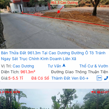
Bán Thửa Đất 961.3m Tại Cao Dương Đường Ô Tô Tránh
Ngay Sát Trục Chính Kinh Doanh Liên Xã
Vị Trí:
Cao Dương
Tư Vấn
Thổ Cư & Vườn
Diện Tích:
961.3m²
Đường Giao Thông Thuận Tiện
Giá:
5-5.5 Tỉ
Đã Có Sổ
Thành Đất Ven Đô→
LƯƠNG SƠN
N
4587