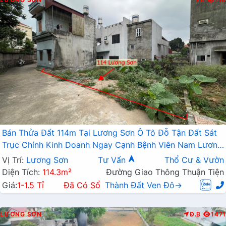
Bán Thửa Đất 114m Tại Lương Sơn Ô Tô Đỗ Tận Đất Sát
Trục Chính Kinh Doanh Ngay Cạnh Bệnh Viên Nam Lương
Sơn
Vị Trí:
Lương Sơn
Tư Vấn
Thổ Cư & Vườn
Diện Tích:
114.3m²
Đường Giao Thông Thuận Tiện
Giá:
1-1.5 Tỉ
Đã Có Sổ
Thành Đất Ven Đô→
LƯƠNG SƠN
Đ.B
1471