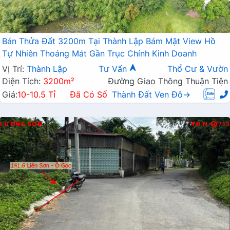
Bán Thửa Đất 3200m Tại Thành Lập Bám Mặt View Hồ
Tự Nhiên Thoáng Mát Gần Trục Chính Kinh Doanh
Vị Trí:
Thành Lập
Tư Vấn
Thổ Cư & Vườn
Diện Tích:
3200m²
Đường Giao Thông Thuận Tiện
Giá:
10-10.5 Tỉ
Đã Có Sổ
Thành Đất Ven Đô→
LƯƠNG SƠN
Đ.N
713