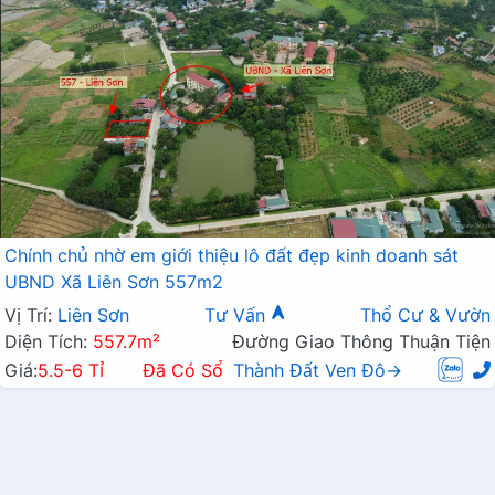
Chính chủ nhờ em giới thiệu lô đất đẹp kinh doanh sát
UBND Xã Liên Sơn 557m2
Vị Trí:
Liên Sơn
Tư Vấn
Thổ Cư & Vườn
Diện Tích:
557.7m²
Đường Giao Thông Thuận Tiện
Giá:
5.5-6 Tỉ
Đã Có Sổ
Thành Đất Ven Đô→