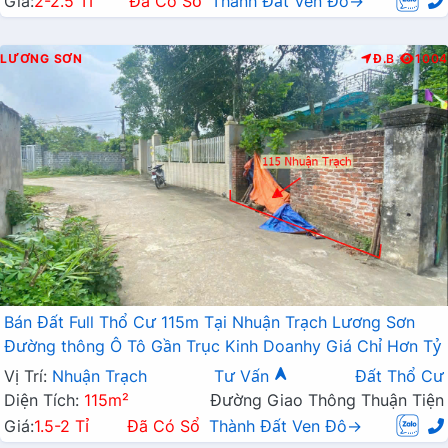
Giá:
2-2.5 Tỉ
Đã Có Sổ
Thành Đất Ven Đô→
LƯƠNG SƠN
Đ.B
1004
Bán Đất Full Thổ Cư 115m Tại Nhuận Trạch Lương Sơn
Đường thông Ô Tô Gần Trục Kinh Doanhy Giá Chỉ Hơn Tỷ
Vị Trí:
Nhuận Trạch
Tư Vấn
Đất Thổ Cư
Diện Tích:
115m²
Đường Giao Thông Thuận Tiện
Giá:
1.5-2 Tỉ
Đã Có Sổ
Thành Đất Ven Đô→