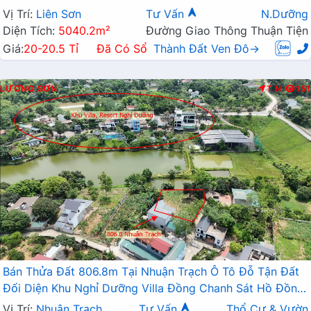
Vị Trí:
Liên Sơn
Tư Vấn
N.Dưỡng
Diện Tích:
5040.2m²
Đường Giao Thông Thuận Tiện
Giá:
20-20.5 Tỉ
Đã Có Sổ
Thành Đất Ven Đô→
LƯƠNG SƠN
T.N
151
Bán Thửa Đất 806.8m Tại Nhuận Trạch Ô Tô Đỗ Tận Đất
Đối Diện Khu Nghỉ Dưỡng Villa Đồng Chanh Sát Hồ Đồng
Chanh
Vị Trí:
Nhuận Trạch
Tư Vấn
Thổ Cư & Vườn