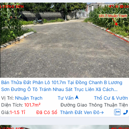
LƯƠNG SƠN
T.N
34
Bán Thửa Đất Phân Lô 101.7m Tại Đồng Chanh B Lương
Sơn Đường Ô Tô Tránh Nhau Sát Trục Liên Xã Cách
QL21A Chỉ Vài Trăm Mét
Vị Trí:
Nhuận Trạch
Tư Vấn
Thổ Cư & Vườn
Diện Tích:
101.7m²
Đường Giao Thông Thuận Tiện
Giá:
1-1.5 Tỉ
Đã Có Sổ
Thành Đất Ven Đô→
LƯƠNG SƠN
B
110