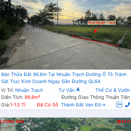
Bán Thửa Đất 96.8m Tại Nhuận Trạch Đường Ô Tô Tránh
Sát Trục Kinh Doanh Ngay Gần Đường QL6A
Vị Trí:
Nhuận Trạch
Tư Vấn
Thổ Cư & Vườn
Diện Tích:
96.8m²
Đường Giao Thông Thuận Tiện
Giá:
1-1.5 Tỉ
Đã Có Sổ
Thành Đất Ven Đô→
LƯƠNG SƠN
4531