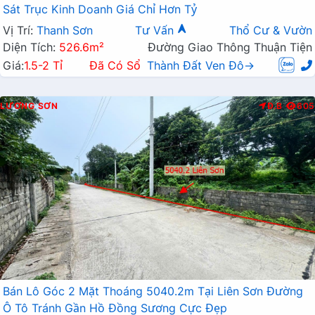
Sát Trục Kinh Doanh Giá Chỉ Hơn Tỷ
Vị Trí:
Thanh Sơn
Tư Vấn
Thổ Cư & Vườn
Diện Tích:
526.6m²
Đường Giao Thông Thuận Tiện
Giá:
1.5-2 Tỉ
Đã Có Sổ
Thành Đất Ven Đô→
LƯƠNG SƠN
Đ.B
605
Bán Lô Góc 2 Mặt Thoáng 5040.2m Tại Liên Sơn Đường
Ô Tô Tránh Gần Hồ Đồng Sương Cực Đẹp