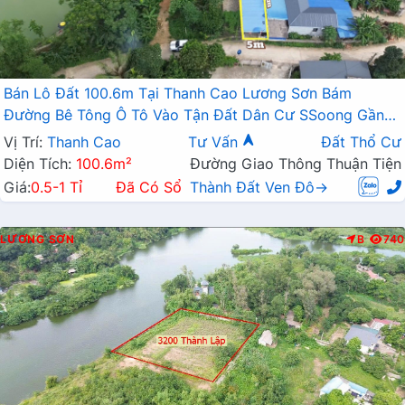
Bán Lô Đất 100.6m Tại Thanh Cao Lương Sơn Bám
Đường Bê Tông Ô Tô Vào Tận Đất Dân Cư SSoong Gần
Hồ Thoáng Mát Giá Đầu Tư
Vị Trí:
Thanh Cao
Tư Vấn
Đất Thổ Cư
Diện Tích:
100.6m²
Đường Giao Thông Thuận Tiện
Giá:
0.5-1 Tỉ
Đã Có Sổ
Thành Đất Ven Đô→
LƯƠNG SƠN
B
740