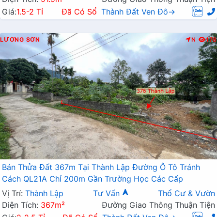
Giá:
1.5-2 Tỉ
Đã Có Sổ
Thành Đất Ven Đô→
LƯƠNG SƠN
N
178
Bán Thửa Đất 367m Tại Thành Lập Đường Ô Tô Tránh
Cách QL21A Chỉ 200m Gần Trường Học Các Cấp
Vị Trí:
Thành Lập
Tư Vấn
Thổ Cư & Vườn
Diện Tích:
367m²
Đường Giao Thông Thuận Tiện