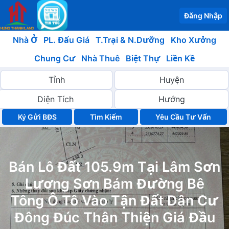
Đăng Nhập
Nhà Ở
PL. Đấu Giá
T.Trại & N.Dưỡng
Kho Xưởng
Chung Cư
Nhà Thuê
Biệt Thự
Liền Kề
Ký Gửi BĐS
Yêu Cầu Tư Vấn
Bán Lô Đất 105.9m Tại Lâm Sơn
Lương Sơn Bám Đường Bê
Tông Ô Tô Vào Tận Đất Dân Cư
Đông Đúc Thân Thiện Giá Đầu