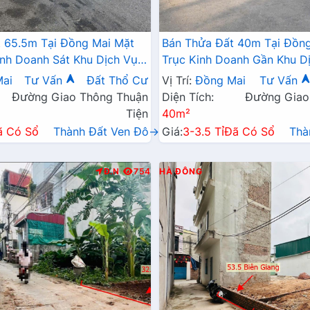
 65.5m Tại Đồng Mai Mặt
Bán Thửa Đất 40m Tại Đồng
inh Doanh Sát Khu Dịch Vụ
Trục Kinh Doanh Gần Khu Dị
ng Mai
Thái Đồng Mai
ai
Tư Vấn
Đất Thổ Cư
Vị Trí:
Đồng Mai
Tư Vấn
Đường Giao Thông Thuận
Diện Tích:
Đường Giao
Tiện
40m²
ã Có Sổ
Thành Đất Ven Đô→
Giá:
3-3.5 Tỉ
Đã Có Sổ
Thà
Đ.N
754
HÀ ĐÔNG