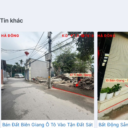
Tin khác
HÀ ĐÔNG
K.D
T.B
7618
HÀ ĐÔNG
Bán Đất Biên Giang Ô Tô Vào Tận Đất Sát
Bất Động Sả