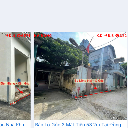
Đ.N
6574
HÀ ĐÔNG
K.D
Đ.B
352
án Nhà Khu
Bán Lô Góc 2 Mặt Tiền 53.2m Tại Đồng