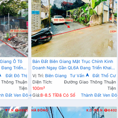
 Giang Ô Tô
Bán Đất Biên Giang Mặt Trục Chính Kinh
 Đang Triển
Doanh Ngay Gần QL6A Đang Triển Khai
Mở Rộng
Đất Đô Thị
Vị Trí:
Biên Giang
Tư Vấn
Đất Thổ Cư
 Thông Thuận
Diện Tích:
Đường Giao Thông Thuận
Tiện
100m²
Tiện
nh Đất Ven Đô→
Giá:
8-8.5 Tỉ
Đã Có Sổ
Thành Đất Ven Đ
T.N
4895
HÀ ĐÔNG
K.D
Đ.N
6402