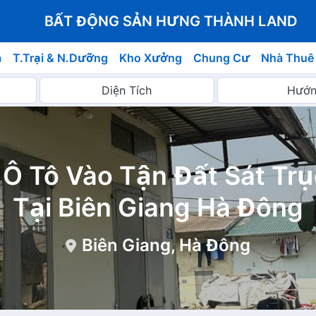
BẤT ĐỘNG SẢN HƯNG THÀNH LAND
á
T.Trại & N.Dưỡng
Kho Xưởng
Chung Cư
Nhà Thuê
 Ô Tô Vào Tận Đất Sát Tr
Tại Biên Giang Hà Đông
Biên Giang, Hà Đông