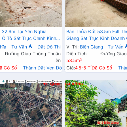
 32.6m Tại Yên Nghĩa
Bán Thửa Đất 53.5m Full Th
Ô Tô Sát Trục Chính Kinh
Giang Sát Trục Kinh Doanh
6A , Cầu Mai Lĩnh Mở Rộng
Đang Triển Khai Mở Rộng
hĩa
Tư Vấn
Đất Đô Thị
Vị Trí:
Biên Giang
Tư Vấn
Đường Giao Thông Thuận
Diện Tích:
Đường Giao
Tiện
53.5m²
ã Có Sổ
Thành Đất Ven Đô→
Giá:
4.5-5 Tỉ
Đã Có Sổ
Thà
B
408
HÀ ĐÔNG