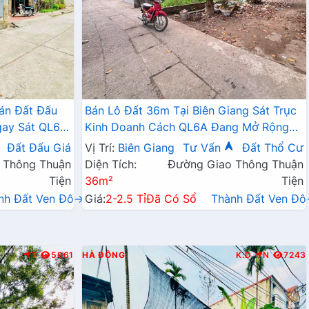
án Đất Đấu
Bán Lô Đất 36m Tại Biên Giang Sát Trục
gay Sát QL6A,
Kinh Doanh Cách QL6A Đang Mở Rộng
ai Mở Rộng
Chỉ Vài Trăm Mét
Đất Đấu Giá
Vị Trí:
Biên Giang
Tư Vấn
Đất Thổ Cư
 Thông Thuận
Diện Tích:
Đường Giao Thông Thuận
Tiện
36m²
Tiện
nh Đất Ven Đô→
Giá:
2-2.5 Tỉ
Đã Có Sổ
Thành Đất Ven Đ
T
5961
HÀ ĐÔNG
K.D
N
7243