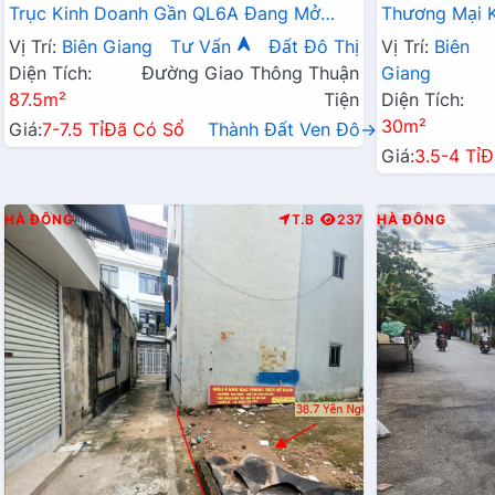
Trục Kinh Doanh Gần QL6A Đang Mở
Thương Mại K
Rộng
Tận Cửa Gần 
Vị Trí:
Biên Giang
Tư Vấn
Đất Đô Thị
Vị Trí:
Biên
Diện Tích:
Đường Giao Thông Thuận
Giang
87.5m²
Tiện
Diện Tích:
30m²
Giá:
7-7.5 Tỉ
Đã Có Sổ
Thành Đất Ven Đô→
Giá:
3.5-4 Tỉ
Đ
HÀ ĐÔNG
T.B
237
HÀ ĐÔNG