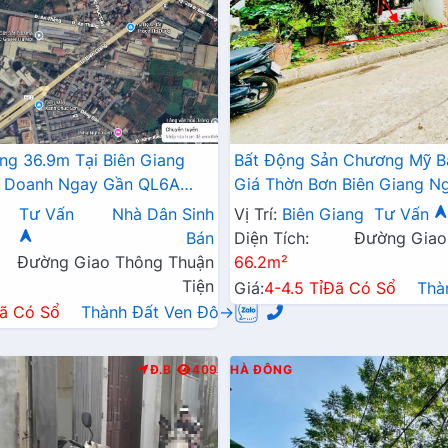
ng 36.9m Tại Biên Giang
Bất Động Sản Chương Mỹ B
h Doanh Ngay Gần QL6A
Giá Thờn Bơn Biên Giang N
hai Mở Rộng
Cầu Mai Lĩnh Đang Triển Kh
Tư Vấn
Nhà Dân Sinh
Vị Trí:
Biên Giang
Tư Vấn
Bán
Diện Tích:
Đường Giao
Đường Giao Thông Thuận
66.2m²
Tiện
Giá:
4-4.5 Tỉ
Đã Có Sổ
Thà
ã Có Sổ
Thành Đất Ven Đô→
Đ.B
409
HÀ ĐÔNG