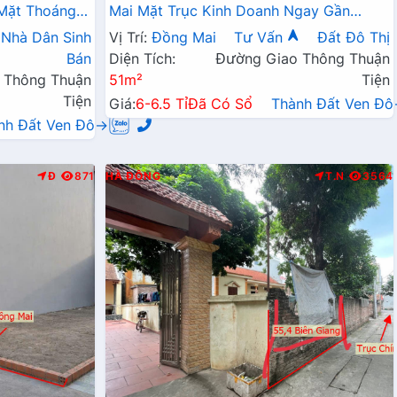
 Mặt Thoáng Ô
Mai Mặt Trục Kinh Doanh Ngay Gần
ính Kinh
QL6A Đang Triển Khai Mở Rộng
Nhà Dân Sinh
Vị Trí:
Đồng Mai
Tư Vấn
Đất Đô Thị
Bán
Diện Tích:
Đường Giao Thông Thuận
 Thông Thuận
51m²
Tiện
Tiện
Giá:
6-6.5 Tỉ
Đã Có Sổ
Thành Đất Ven Đ
nh Đất Ven Đô→
Đ
871
HÀ ĐÔNG
T.N
3564