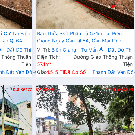
ổ Cư Tại Biên
Bán Thửa Đất Phân Lô 57.1m Tại Biên
 Gần QL6A
Giang Ngay Gần QL6A, Cầu Mai Lĩnh
Đang Mở Rộng Giá Chỉ Vài Tỷ
Đất Đô Thị
Vị Trí:
Biên Giang
Tư Vấn
Đất Đô Thị
 Thông Thuận
Diện Tích:
Đường Giao Thông Thuận
Tiện
57.1m²
Tiện
nh Đất Ven Đô→
Giá:
4.5-5 Tỉ
Đã Có Sổ
Thành Đất Ven Đ
Đ.B
177
HÀ ĐÔNG
T.B
10699