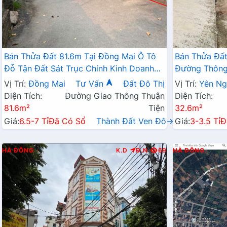
Bán Thửa Đất 81.6m Tại Đồng Mai Ô Tô
Bán Thửa Đất
Đỗ Tận Đất Sát Trục Chính Kinh Doanh
Đường Thông 
Ngay Gần Khu Dịch Vụ Sinh Thái
Doanh Gần QL
Vị Trí:
Đồng Mai
Tư Vấn
Đất Đô Thị
Vị Trí:
Yên Ng
Diện Tích:
Đường Giao Thông Thuận
Diện Tích:
81.6m²
Tiện
32.6m²
Giá:
6.5-7 Tỉ
Đã Có Sổ
Thành Đất Ven Đô→
Giá:
3-3.5 Tỉ
Đ
HÀ ĐÔNG
K.D
Đ.N
69
HÀ ĐÔNG