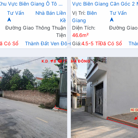
hu Vực Biên Giang Ô Tô Đỗ
Vực Biên Giang Căn Góc 2
Trục Chính Kinh Doanh
Tô Đỗ Tận Cửa Gần Trục Ch
Tư Vấn
Nhà Bán Liền
Vị Trí:
Biên
Tư Vấn
Doanh
Kề
Giang
Đường Giao Thông Thuận
Diện Tích:
Đường Giao
Tiện
46.6m²
ã Có Sổ
Thành Đất Ven Đô→
Giá:
4.5-5 Tỉ
Đã Có Sổ
Thà
K.D
B
77
HÀ ĐÔNG