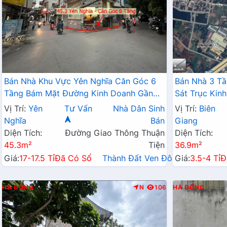
Bán Nhà Khu Vực Yên Nghĩa Căn Góc 6
Bán Nhà 3 Tầ
Tầng Bám Mặt Đường Kinh Doanh Gần
Sát Trục Kin
QL6A Cạnh Bến Xe Yên Nghĩa
Đang Triển K
Vị Trí:
Yên
Tư Vấn
Nhà Dân Sinh
Vị Trí:
Biên
Nghĩa
Bán
Giang
Diện Tích:
Đường Giao Thông Thuận
Diện Tích:
45.3m²
Tiện
36.9m²
Giá:
17-17.5 Tỉ
Đã Có Sổ
Thành Đất Ven Đô→
Giá:
3.5-4 Tỉ
Đ
HÀ ĐÔNG
N
106
HÀ ĐÔNG