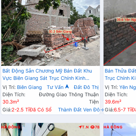
Bất Động Sản Chương Mỹ Bán Đất Khu
Bán Thửa Đất
Vực Biên Giang Sát Trục Chính Kinh
Trục Chính K
Doanh Cách QL6A Đang Mở Rộng Chỉ Vài
Đô Thị Đô Ng
Vị Trí:
Biên Giang
Tư Vấn
Đất Đô Thị
Vị Trí:
Yên Ng
Trăm Mét
Diện Tích:
Đường Giao Thông Thuận
Diện Tích:
30.3m²
Tiện
39.6m²
Giá:
2-2.5 Tỉ
Đã Có Sổ
Thành Đất Ven Đô→
Giá:
6.5-7 Tỉ
Đ
HÀ ĐÔNG
T.N
78
HÀ ĐÔNG