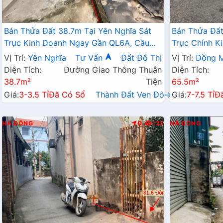
Bán Thửa Đất 38.7m Tại Yên Nghĩa Sát
Bán Thửa Đất
Trục Kinh Doanh Ngay Gần QL6A, Cầu
Trục Chính K
Mai Lĩnh Đang Mở Rộng
Sinh Thái Đồ
Vị Trí:
Yên Nghĩa
Tư Vấn
Đất Đô Thị
Vị Trí:
Đồng M
Diện Tích:
Đường Giao Thông Thuận
Diện Tích:
38.7m²
Tiện
65.5m²
Giá:
3-3.5 Tỉ
Đã Có Sổ
Thành Đất Ven Đô→
Giá:
7-7.5 Tỉ
Đ
HÀ ĐÔNG
Đ
125
HÀ ĐÔNG