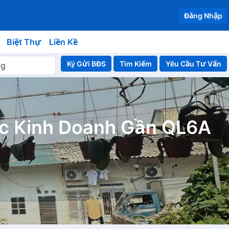
Đăng Nhập
Biệt Thự
Liền Kề
Ký Gửi BĐS
Yêu Cầu Tư Vấn
ục Kinh Doanh Gần QL6A