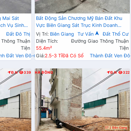
 Mai Sát
Bất Động Sản Chương Mỹ Bán Đất Khu
ch Vụ Sinh
Vực Biên Giang Sát Trục Kinh Doanh
Ngay Gần QL6A, Cầu Mai Lĩnh Đang Mở
Đất Đô Thị
Vị Trí:
Biên Giang
Tư Vấn
Đất Thổ Cư
Rộng
 Thông Thuận
Diện Tích:
Đường Giao Thông Thuận
Tiện
55.4m²
Tiện
nh Đất Ven Đô→
Giá:
2.5-3 Tỉ
Đã Có Sổ
Thành Đất Ven Đ
Đ.N
339
HÀ ĐÔNG
Đ.N
322