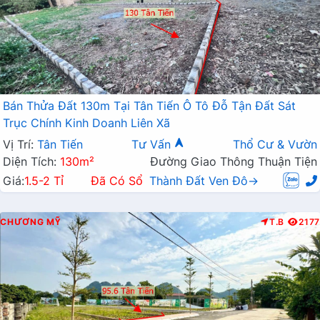
Bán Thửa Đất 130m Tại Tân Tiến Ô Tô Đỗ Tận Đất Sát
Trục Chính Kinh Doanh Liên Xã
Vị Trí:
Tân Tiến
Tư Vấn
Thổ Cư & Vườn
Diện Tích:
130m²
Đường Giao Thông Thuận Tiện
Giá:
1.5-2 Tỉ
Đã Có Sổ
Thành Đất Ven Đô→
CHƯƠNG MỸ
T.B
2177