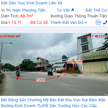
Đất Gần Trục Kinh Doanh Liên Xã
Vị Trí:
Nam Phương Tiến
Tư Vấn
Đất Thổ Cư
Diện Tích:
88.7m²
Đường Giao Thông Thuận Tiện
Giá:
1-1.5 Tỉ
Đã Có Sổ
Thành Đất Ven Đô→
CHƯƠNG MỸ
T.L
T
22215
Bất Động Sản Chương Mỹ Bán Đất Khu Vực Đại Bám Mặt
Đường Kinh Doanh TL419 Gần Trường Học Các Cấp