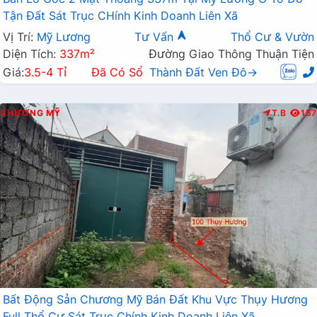
Tận Đất Sát Trục CHính Kinh Doanh Liên Xã
Vị Trí:
Mỹ Lương
Tư Vấn
Thổ Cư & Vườn
Diện Tích:
337m²
Đường Giao Thông Thuận Tiện
Giá:
3.5-4 Tỉ
Đã Có Sổ
Thành Đất Ven Đô→
CHƯƠNG MỸ
T.B
157
Bất Động Sản Chương Mỹ Bán Đất Khu Vực Thụy Hương
Full Thổ Cư Sát Trục Chính Kinh Doanh Liên Xã