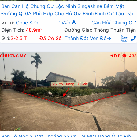
Bán Căn Hộ Chung Cư Lộc Ninh Singashine Bám Mặt
Đường QL6A Phù Hợp Cho Hộ Gia Đình Định Cư Lâu Dài
Vị Trí:
Chúc Sơn
Tư Vấn
Căn Hộ/ Chung Cư
Diện Tích:
48.9m²
Đường Giao Thông Thuận Tiện
Giá:
2-2.5 Tỉ
Đã Có Sổ
Thành Đất Ven Đô→
CHƯƠNG MỸ
Đ.B
1438
Bán Lô Góc 2 Mặt Thoáng 337m Tại Mỹ Lương Ô Tô Đỗ