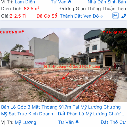
Vị Trí:
Lam Điền
Tư Vấn
Nhà Dân Sinh Bán
Diện Tích:
82.5m²
Đường Giao Thông Thuận Tiện
Giá:
2-2.5 Tỉ
Đã Có Sổ
Thành Đất Ven Đô→
CHƯƠNG MỸ
Đ.N
3481
Bán Lô Góc 3 Mặt Thoáng 91.7m Tại Mỹ Lương Chương
Mỹ Sát Trục Kinh Doanh - Đất Phân Lô Mỹ Lương Chương
Mỹ
Vị Trí:
Mỹ Lương
Tư Vấn
Đất Thổ Cư