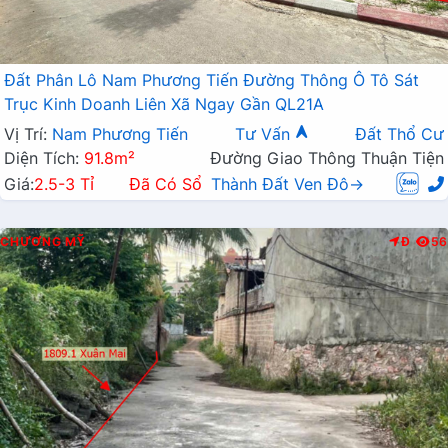
Đất Phân Lô Nam Phương Tiến Đường Thông Ô Tô Sát
Trục Kinh Doanh Liên Xã Ngay Gần QL21A
Vị Trí:
Nam Phương Tiến
Tư Vấn
Đất Thổ Cư
Diện Tích:
91.8m²
Đường Giao Thông Thuận Tiện
Giá:
2.5-3 Tỉ
Đã Có Sổ
Thành Đất Ven Đô→
CHƯƠNG MỸ
Đ
56