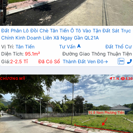
Đất Phân Lô Đồi Chè Tân Tiến Ô Tô Vào Tận Đất Sát Trục
Chính Kinh Doanh Liên Xã Ngay Gần QL21A
Vị Trí:
Tân Tiến
Tư Vấn
Đất Thổ Cư
Diện Tích:
95.1m²
Đường Giao Thông Thuận Tiện
Giá:
2-2.5 Tỉ
Đã Có Sổ
Thành Đất Ven Đô→
CHƯƠNG MỸ
T.N
436