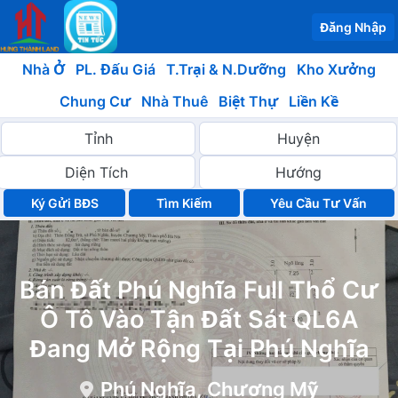
Đăng Nhập
Nhà Ở
PL. Đấu Giá
T.Trại & N.Dưỡng
Kho Xưởng
Chung Cư
Nhà Thuê
Biệt Thự
Liền Kề
Ký Gửi BĐS
Yêu Cầu Tư Vấn
Bán Đất Phú Nghĩa Full Thổ Cư
Ô Tô Vào Tận Đất Sát QL6A
Đang Mở Rộng Tại Phú Nghĩa
Phú Nghĩa, Chương Mỹ