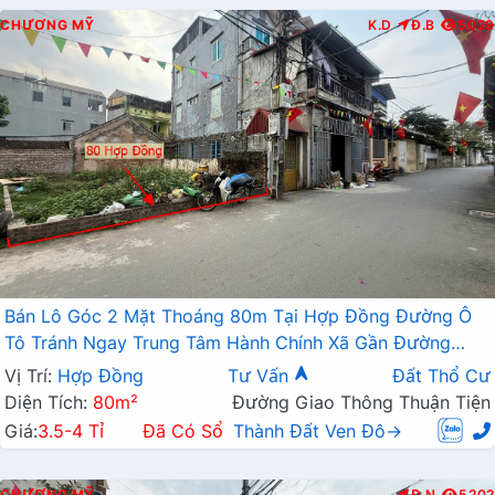
CHƯƠNG MỸ
K.D
Đ.B
5029
Bán Lô Góc 2 Mặt Thoáng 80m Tại Hợp Đồng Đường Ô
Tô Tránh Ngay Trung Tâm Hành Chính Xã Gần Đường
TL419
Vị Trí:
Hợp Đồng
Tư Vấn
Đất Thổ Cư
Diện Tích:
80m²
Đường Giao Thông Thuận Tiện
Giá:
3.5-4 Tỉ
Đã Có Sổ
Thành Đất Ven Đô→
CHƯƠNG MỸ
Đ.N
5202