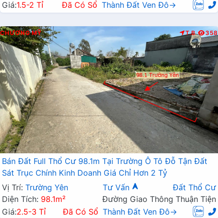
Giá:
1.5-2 Tỉ
Đã Có Sổ
Thành Đất Ven Đô→
CHƯƠNG MỸ
T.B
358
Bán Đất Full Thổ Cư 98.1m Tại Trường Ô Tô Đỗ Tận Đất
Sát Trục Chính Kinh Doanh Giá Chỉ Hơn 2 Tỷ
Vị Trí:
Trường Yên
Tư Vấn
Đất Thổ Cư
Diện Tích:
98.1m²
Đường Giao Thông Thuận Tiện
Giá:
2.5-3 Tỉ
Đã Có Sổ
Thành Đất Ven Đô→