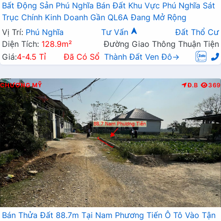
Bất Động Sản Phú Nghĩa Bán Đất Khu Vực Phú Nghĩa Sát
Trục Chính Kinh Doanh Gần QL6A Đang Mở Rộng
Vị Trí:
Phú Nghĩa
Tư Vấn
Đất Thổ Cư
Diện Tích:
128.9m²
Đường Giao Thông Thuận Tiện
Giá:
4-4.5 Tỉ
Đã Có Sổ
Thành Đất Ven Đô→
CHƯƠNG MỸ
Đ.B
369
Bán Thửa Đất 88.7m Tại Nam Phương Tiến Ô Tô Vào Tận