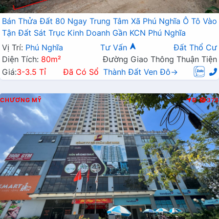
Bán Thửa Đất 80 Ngay Trung Tâm Xã Phú Nghĩa Ô Tô Vào
Tận Đất Sát Trục Kinh Doanh Gần KCN Phú Nghĩa
Vị Trí:
Phú Nghĩa
Tư Vấn
Đất Thổ Cư
Diện Tích:
80m²
Đường Giao Thông Thuận Tiện
Giá:
3-3.5 Tỉ
Đã Có Sổ
Thành Đất Ven Đô→
CHƯƠNG MỸ
Đ
373