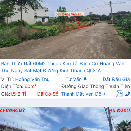
Bán Thửa Đất 60M2 Thuộc Khu Tái Định Cư Hoàng Văn
Thụ Ngay Sát Mặt Đường Kinh Doanh QL21A
Vị Trí:
Hoàng Văn Thụ
Tư Vấn
Đất Đấu Giá
Diện Tích:
60m²
Đường Giao Thông Thuận Tiện
Giá:
1.5-2 Tỉ
Đã Có Sổ
Thành Đất Ven Đô→
CHƯƠNG MỸ
B
3523