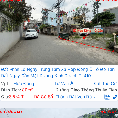
Đất Phân Lô Ngay Trung Tâm Xã Hợp Đồng Ô Tô Đỗ Tận
Đất Ngay Gần Mặt Đường Kinh Doanh TL419
Vị Trí:
Hợp Đồng
Tư Vấn
Đất Thổ Cư
Diện Tích:
80m²
Đường Giao Thông Thuận Tiện
Giá:
3.5-4 Tỉ
Đã Có Sổ
Thành Đất Ven Đô→
CHƯƠNG MỸ
Đ
671