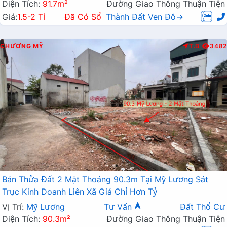
Diện Tích:
91.7m²
Đường Giao Thông Thuận Tiện
Giá:
1.5-2 Tỉ
Đã Có Sổ
Thành Đất Ven Đô→
CHƯƠNG MỸ
T.B
3482
Bán Thửa Đất 2 Mặt Thoáng 90.3m Tại Mỹ Lương Sát
Trục Kinh Doanh Liên Xã Giá Chỉ Hơn Tỷ
Vị Trí:
Mỹ Lương
Tư Vấn
Đất Thổ Cư
Diện Tích:
90.3m²
Đường Giao Thông Thuận Tiện