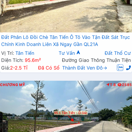
Đất Phân Lô Đồi Chè Tân Tiến Ô Tô Vào Tận Đất Sát Trục
Chính Kinh Doanh Liên Xã Ngay Gần QL21A
Vị Trí:
Tân Tiến
Tư Vấn
Đất Thổ Cư
Diện Tích:
95.6m²
Đường Giao Thông Thuận Tiện
Giá:
2-2.5 Tỉ
Đã Có Sổ
Thành Đất Ven Đô→
CHƯƠNG MỸ
T.B
2585