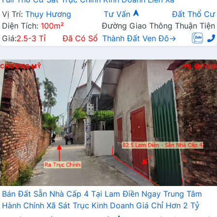
Vị Trí:
Thụy Hương
Tư Vấn
Đất Thổ Cư
Diện Tích:
100m²
Đường Giao Thông Thuận Tiện
Giá:
2.5-3 Tỉ
Đã Có Sổ
Thành Đất Ven Đô→
CHƯƠNG MỸ
B
7018
Bán Đất Sẵn Nhà Cấp 4 Tại Lam Điền Ngay Trung Tâm
Hành Chính Xã Sát Trục Kinh Doanh Giá Chỉ Hơn 2 Tỷ