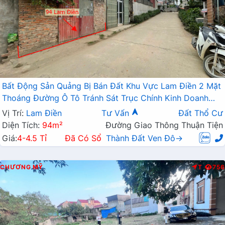
Bất Động Sản Quảng Bị Bán Đất Khu Vực Lam Điền 2 Mặt
Thoáng Đường Ô Tô Tránh Sát Trục Chính Kinh Doanh
Liên Xã
Vị Trí:
Lam Điền
Tư Vấn
Đất Thổ Cư
Diện Tích:
94m²
Đường Giao Thông Thuận Tiện
Giá:
4-4.5 Tỉ
Đã Có Sổ
Thành Đất Ven Đô→
CHƯƠNG MỸ
T
756