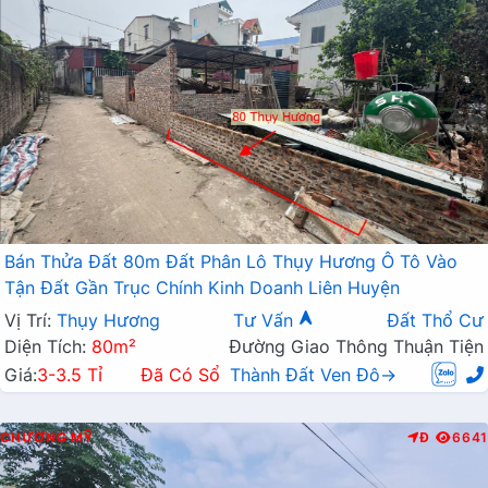
Bán Thửa Đất 80m Đất Phân Lô Thụy Hương Ô Tô Vào
Tận Đất Gần Trục Chính Kinh Doanh Liên Huyện
Vị Trí:
Thụy Hương
Tư Vấn
Đất Thổ Cư
Diện Tích:
80m²
Đường Giao Thông Thuận Tiện
Giá:
3-3.5 Tỉ
Đã Có Sổ
Thành Đất Ven Đô→
CHƯƠNG MỸ
Đ
6641