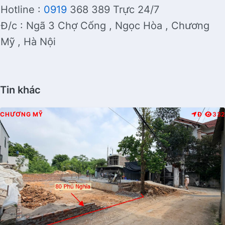
Hotline :
0919
368 389 Trực 24/7
Đ/c : Ngã 3 Chợ Cống , Ngọc Hòa , Chương
Mỹ , Hà Nội
Tin khác
CHƯƠNG MỸ
Đ
332