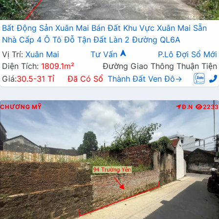
Bất Động Sản Xuân Mai Bán Đất Khu Vực Xuân Mai Sẵn
Nhà Cấp 4 Ô Tô Đỗ Tận Đất Làn 2 Đường QL6A
Vị Trí:
Xuân Mai
Tư Vấn
P.Lô Đợi Sổ Mới
Diện Tích:
1809.1m²
Đường Giao Thông Thuận Tiện
Giá:
30.5-31 Tỉ
Đã Có Sổ
Thành Đất Ven Đô→
CHƯƠNG MỸ
Đ.N
2233