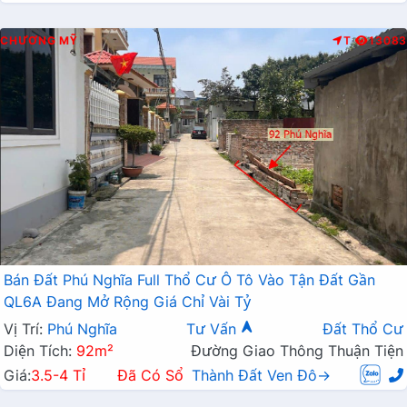
CHƯƠNG MỸ
T
13083
Bán Đất Phú Nghĩa Full Thổ Cư Ô Tô Vào Tận Đất Gần
QL6A Đang Mở Rộng Giá Chỉ Vài Tỷ
Vị Trí:
Phú Nghĩa
Tư Vấn
Đất Thổ Cư
Diện Tích:
92m²
Đường Giao Thông Thuận Tiện
Giá:
3.5-4 Tỉ
Đã Có Sổ
Thành Đất Ven Đô→