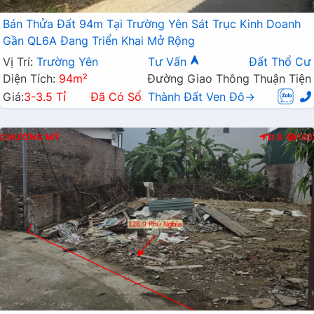
Bán Thửa Đất 94m Tại Trường Yên Sát Trục Kinh Doanh
Gần QL6A Đang Triển Khai Mở Rộng
Vị Trí:
Trường Yên
Tư Vấn
Đất Thổ Cư
Diện Tích:
94m²
Đường Giao Thông Thuận Tiện
Giá:
3-3.5 Tỉ
Đã Có Sổ
Thành Đất Ven Đô→
CHƯƠNG MỸ
Đ.B
183