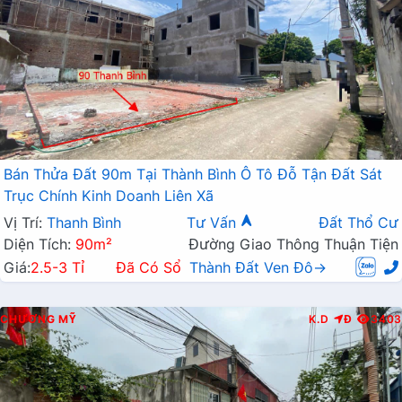
Bán Thửa Đất 90m Tại Thành Bình Ô Tô Đỗ Tận Đất Sát
Trục Chính Kinh Doanh Liên Xã
Vị Trí:
Thanh Bình
Tư Vấn
Đất Thổ Cư
Diện Tích:
90m²
Đường Giao Thông Thuận Tiện
Giá:
2.5-3 Tỉ
Đã Có Sổ
Thành Đất Ven Đô→
CHƯƠNG MỸ
K.D
Đ
3403