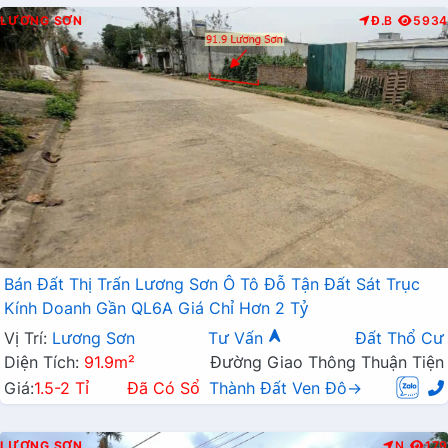
LƯƠNG SƠN
Đ.B
5934
Bán Đất Thị Trấn Lương Sơn Ô Tô Đỗ Tận Đất Sát Trục
Kính Doanh Gần QL6A Giá Chỉ Hơn 2 Tỷ
Vị Trí:
Lương Sơn
Tư Vấn
Đất Thổ Cư
Diện Tích:
91.9m²
Đường Giao Thông Thuận Tiện
Giá:
1.5-2 Tỉ
Đã Có Sổ
Thành Đất Ven Đô→
LƯƠNG SƠN
N
179