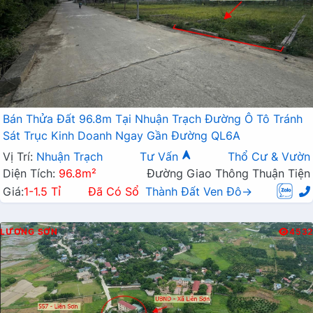
Bán Thửa Đất 96.8m Tại Nhuận Trạch Đường Ô Tô Tránh
Sát Trục Kinh Doanh Ngay Gần Đường QL6A
Vị Trí:
Nhuận Trạch
Tư Vấn
Thổ Cư & Vườn
Diện Tích:
96.8m²
Đường Giao Thông Thuận Tiện
Giá:
1-1.5 Tỉ
Đã Có Sổ
Thành Đất Ven Đô→
LƯƠNG SƠN
4532