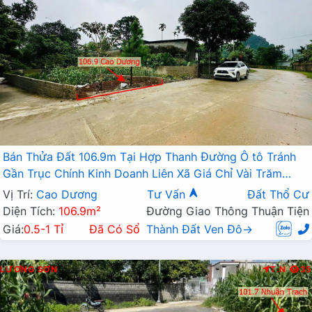
Bán Thửa Đất 106.9m Tại Hợp Thanh Đường Ô tô Tránh
Gần Trục Chính Kinh Doanh Liên Xã Giá Chỉ Vài Trăm
Triệu
Vị Trí:
Cao Dương
Tư Vấn
Đất Thổ Cư
Diện Tích:
106.9m²
Đường Giao Thông Thuận Tiện
Giá:
0.5-1 Tỉ
Đã Có Sổ
Thành Đất Ven Đô→
LƯƠNG SƠN
T.N
35