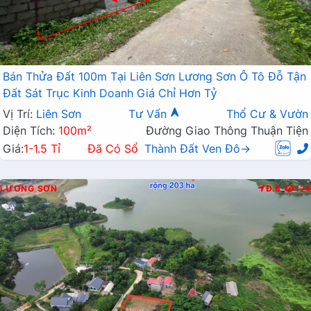
Bán Thửa Đất 100m Tại Liên Sơn Lương Sơn Ô Tô Đỗ Tận
Đất Sát Trục Kinh Doanh Giá Chỉ Hơn Tỷ
Vị Trí:
Liên Sơn
Tư Vấn
Thổ Cư & Vườn
Diện Tích:
100m²
Đường Giao Thông Thuận Tiện
Giá:
1-1.5 Tỉ
Đã Có Sổ
Thành Đất Ven Đô→
LƯƠNG SƠN
Đ.B
124