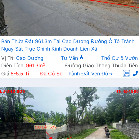
Bán Thửa Đất 961.3m Tại Cao Dương Đường Ô Tô Tránh
Ngay Sát Trục Chính Kinh Doanh Liên Xã
Vị Trí:
Cao Dương
Tư Vấn
Thổ Cư & Vườn
Diện Tích:
961.3m²
Đường Giao Thông Thuận Tiện
Giá:
5-5.5 Tỉ
Đã Có Sổ
Thành Đất Ven Đô→
LƯƠNG SƠN
N
4590