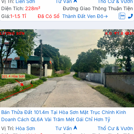
Vị Trí:
Liên Sơn
Tư Vấn
Thổ Cư & Vườn
Diện Tích:
228m²
Đường Giao Thông Thuận Tiện
Giá:
1-1.5 Tỉ
Đã Có Sổ
Thành Đất Ven Đô→
LƯƠNG SƠN
K.D
T.B
81
Bán Thửa Đất 101.4m Tại Hòa Sơn Mặt Trục Chính Kinh
Doanh Cách QL6A Vài Trăm Mét Gái Chỉ Hơn Tỷ
Vị Trí:
Hòa Sơn
Tư Vấn
Thổ Cư & Vườn