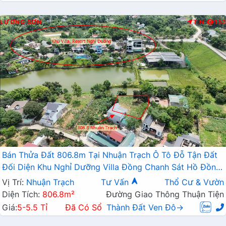
LƯƠNG SƠN
T.N
152
Bán Thửa Đất 806.8m Tại Nhuận Trạch Ô Tô Đỗ Tận Đất
Đối Diện Khu Nghỉ Dưỡng Villa Đồng Chanh Sát Hồ Đồng
Chanh
Vị Trí:
Nhuận Trạch
Tư Vấn
Thổ Cư & Vườn
Diện Tích:
806.8m²
Đường Giao Thông Thuận Tiện
Giá:
5-5.5 Tỉ
Đã Có Sổ
Thành Đất Ven Đô→