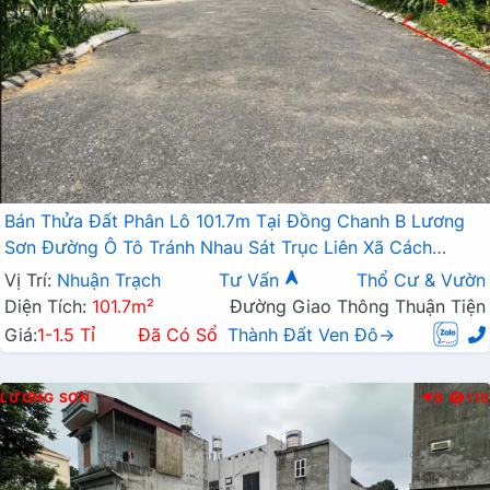
Bán Thửa Đất Phân Lô 101.7m Tại Đồng Chanh B Lương
Sơn Đường Ô Tô Tránh Nhau Sát Trục Liên Xã Cách
QL21A Chỉ Vài Trăm Mét
Vị Trí:
Nhuận Trạch
Tư Vấn
Thổ Cư & Vườn
Diện Tích:
101.7m²
Đường Giao Thông Thuận Tiện
Giá:
1-1.5 Tỉ
Đã Có Sổ
Thành Đất Ven Đô→
LƯƠNG SƠN
B
110