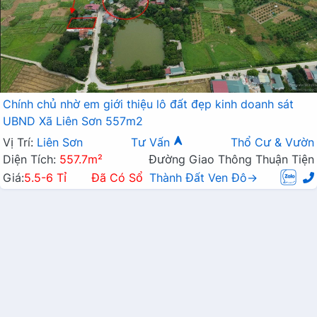
Chính chủ nhờ em giới thiệu lô đất đẹp kinh doanh sát
UBND Xã Liên Sơn 557m2
Vị Trí:
Liên Sơn
Tư Vấn
Thổ Cư & Vườn
Diện Tích:
557.7m²
Đường Giao Thông Thuận Tiện
Giá:
5.5-6 Tỉ
Đã Có Sổ
Thành Đất Ven Đô→