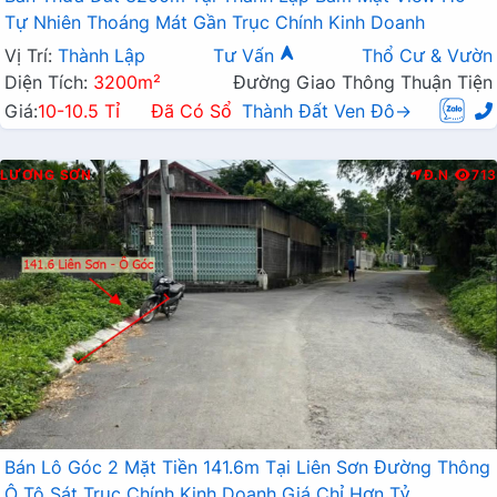
Tự Nhiên Thoáng Mát Gần Trục Chính Kinh Doanh
Vị Trí:
Thành Lập
Tư Vấn
Thổ Cư & Vườn
Diện Tích:
3200m²
Đường Giao Thông Thuận Tiện
Giá:
10-10.5 Tỉ
Đã Có Sổ
Thành Đất Ven Đô→
LƯƠNG SƠN
Đ.N
713
Bán Lô Góc 2 Mặt Tiền 141.6m Tại Liên Sơn Đường Thông
Ô Tô Sát Trục Chính Kinh Doanh Giá Chỉ Hơn Tỷ