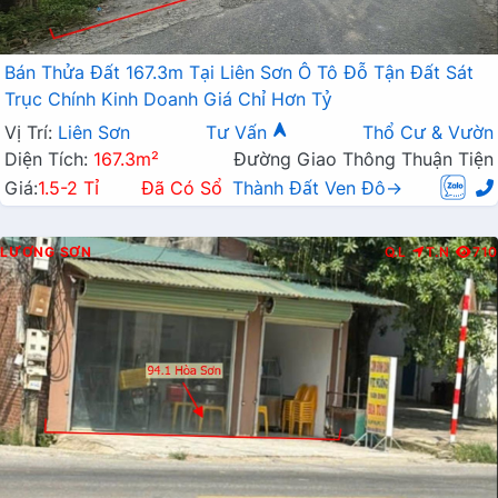
Bán Thửa Đất 167.3m Tại Liên Sơn Ô Tô Đỗ Tận Đất Sát
Trục Chính Kinh Doanh Giá Chỉ Hơn Tỷ
Vị Trí:
Liên Sơn
Tư Vấn
Thổ Cư & Vườn
Diện Tích:
167.3m²
Đường Giao Thông Thuận Tiện
Giá:
1.5-2 Tỉ
Đã Có Sổ
Thành Đất Ven Đô→
LƯƠNG SƠN
Q.L
T.N
710