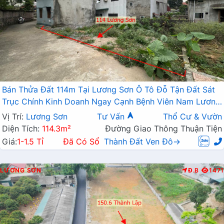
Bán Thửa Đất 114m Tại Lương Sơn Ô Tô Đỗ Tận Đất Sát
Trục Chính Kinh Doanh Ngay Cạnh Bệnh Viên Nam Lương
Sơn
Vị Trí:
Lương Sơn
Tư Vấn
Thổ Cư & Vườn
Diện Tích:
114.3m²
Đường Giao Thông Thuận Tiện
Giá:
1-1.5 Tỉ
Đã Có Sổ
Thành Đất Ven Đô→
LƯƠNG SƠN
Đ.B
1471