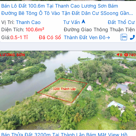
Bán Lô Đất 100.6m Tại Thanh Cao Lương Sơn Bám
Đường Bê Tông Ô Tô Vào Tận Đất Dân Cư SSoong Gần
Hồ Thoáng Mát Giá Đầu Tư
Vị Trí:
Thanh Cao
Tư Vấn
Đất Thổ Cư
Diện Tích:
100.6m²
Đường Giao Thông Thuận Tiện
Giá:
0.5-1 Tỉ
Đã Có Sổ
Thành Đất Ven Đô→
LƯƠNG SƠN
B
740
Bán Thửa Đất 3200m Tại Thành Lập Bám Mặt View Hồ