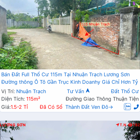
Bán Đất Full Thổ Cư 115m Tại Nhuận Trạch Lương Sơn
Đường thông Ô Tô Gần Trục Kinh Doanhy Giá Chỉ Hơn Tỷ
Vị Trí:
Nhuận Trạch
Tư Vấn
Đất Thổ Cư
Diện Tích:
115m²
Đường Giao Thông Thuận Tiện
Giá:
1.5-2 Tỉ
Đã Có Sổ
Thành Đất Ven Đô→
LƯƠNG SƠN
T.N
192