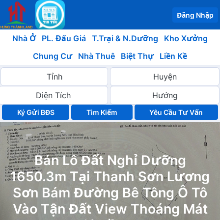
Đăng Nhập
Nhà Ở
PL. Đấu Giá
T.Trại & N.Dưỡng
Kho Xưởng
Chung Cư
Nhà Thuê
Biệt Thự
Liền Kề
Ký Gửi BĐS
Yêu Cầu Tư Vấn
Bán Lô Đất Nghỉ Dưỡng
1650.3m Tại Thanh Sơn Lương
Sơn Bám Đường Bê Tông Ô Tô
Vào Tận Đất View Thoáng Mát