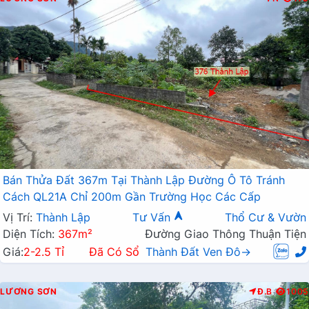
Bán Thửa Đất 367m Tại Thành Lập Đường Ô Tô Tránh
Cách QL21A Chỉ 200m Gần Trường Học Các Cấp
Vị Trí:
Thành Lập
Tư Vấn
Thổ Cư & Vườn
Diện Tích:
367m²
Đường Giao Thông Thuận Tiện
Giá:
2-2.5 Tỉ
Đã Có Sổ
Thành Đất Ven Đô→
LƯƠNG SƠN
Đ.B
1005