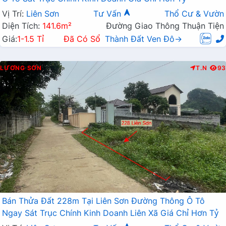
Vị Trí:
Liên Sơn
Tư Vấn
Thổ Cư & Vườn
Diện Tích:
141.6m²
Đường Giao Thông Thuận Tiện
Giá:
1-1.5 Tỉ
Đã Có Sổ
Thành Đất Ven Đô→
LƯƠNG SƠN
T.N
93
Bán Thửa Đất 228m Tại Liên Sơn Đường Thông Ô Tô
Ngay Sát Trục Chính Kinh Doanh Liên Xã Giá Chỉ Hơn Tỷ