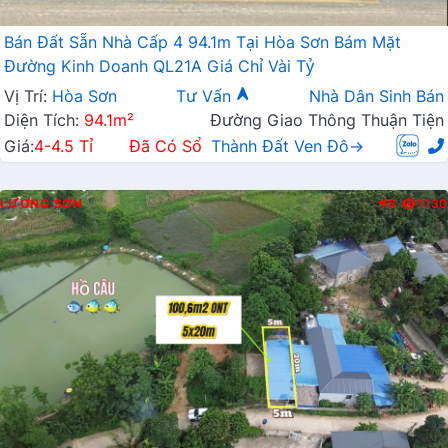
Bán Đất Sẵn Nhà Cấp 4 94.1m Tại Hòa Sơn Bám Mặt
Đường Kinh Doanh QL21A Giá Chỉ Vài Tỷ
Vị Trí:
Hòa Sơn
Tư Vấn
Nhà Dân Sinh Bán
Diện Tích:
94.1m²
Đường Giao Thông Thuận Tiện
Giá:
4-4.5 Tỉ
Đã Có Sổ
Thành Đất Ven Đô→
LƯƠNG SƠN
B
1130