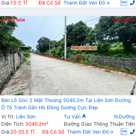
Giá:
1.5-2 Tỉ
Đã Có Sổ
Thành Đất Ven Đô→
LƯƠNG SƠN
Đ.B
607
Bán Lô Góc 2 Mặt Thoáng 5040.2m Tại Liên Sơn Đường
Ô Tô Tránh Gần Hồ Đồng Sương Cực Đẹp
Vị Trí:
Liên Sơn
Tư Vấn
N.Dưỡng
Diện Tích:
5040.2m²
Đường Giao Thông Thuận Tiện
Giá:
20-20.5 Tỉ
Đã Có Sổ
Thành Đất Ven Đô→