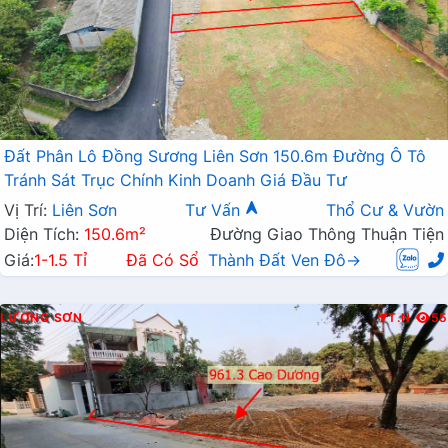
Đất Phân Lô Đồng Sương Liên Sơn 150.6m Đường Ô Tô
Tránh Sát Trục Chính Kinh Doanh Giá Đầu Tư
Vị Trí:
Liên Sơn
Tư Vấn
Thổ Cư & Vườn
Diện Tích:
150.6m²
Đường Giao Thông Thuận Tiện
Giá:
1-1.5 Tỉ
Đã Có Sổ
Thành Đất Ven Đô→
LƯƠNG SƠN
T.N
55