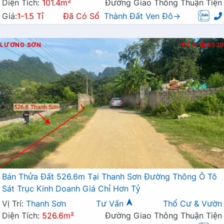
Diện Tích:
101.4m²
Đường Giao Thông Thuận Tiện
Giá:
1-1.5 Tỉ
Đã Có Sổ
Thành Đất Ven Đô→
LƯƠNG SƠN
T.N
6520
Bán Thửa Đất 526.6m Tại Thanh Sơn Đường Thông Ô Tô
Sát Trục Kinh Doanh Giá Chỉ Hơn Tỷ
Vị Trí:
Thanh Sơn
Tư Vấn
Thổ Cư & Vườn
Diện Tích:
526.6m²
Đường Giao Thông Thuận Tiện