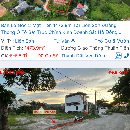
Bán Lô Góc 2 Mặt Tiền 1473.9m Tại Liên Sơn Đường
Thông Ô Tô Sát Trục Chính Kinh Doanh Sát Hồ Đồng
Sương
Vị Trí:
Liên Sơn
Tư Vấn
Thổ Cư & Vườn
Diện Tích:
1473.9m²
Đường Giao Thông Thuận Tiện
Giá:
6-6.5 Tỉ
Đã Có Sổ
Thành Đất Ven Đô→
LƯƠNG SƠN
Đ.B
181