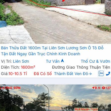
Bán Thửa Đất 1600m Tại Liên Sơn Lương Sơn Ô Tô Đỗ
Tận Đất Ngay Gần Trục Chính Kinh Doanh
Vị Trí:
Liên Sơn
Tư Vấn
Thổ Cư & Vườn
Diện Tích:
1600m²
Đường Giao Thông Thuận Tiện
Giá:
10-10.5 Tỉ
Đã Có Sổ
Thành Đất Ven Đô→
LƯƠNG SƠN
Đ.N
127