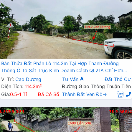
Bán Thửa Đất Phân Lô 114.2m Tại Hợp Thanh Đường
Thông Ô Tô Sát Trục Kinh Doanh Cách QL21A Chỉ Hơn
1km
Vị Trí:
Cao Dương
Tư Vấn
Đất Thổ Cư
Diện Tích:
114.2m²
Đường Giao Thông Thuận Tiện
Giá:
0.5-1 Tỉ
Đã Có Sổ
Thành Đất Ven Đô→
LƯƠNG SƠN
Đ.N
832