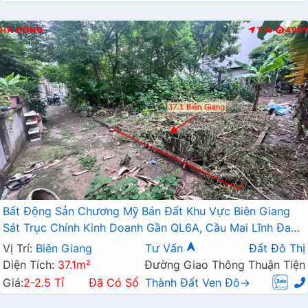
HÀ ĐÔNG
T.N
4901
Bất Động Sản Chương Mỹ Bán Đất Khu Vực Biên Giang
Sát Trục Chính Kinh Doanh Gần QL6A, Cầu Mai Lĩnh Đang
Mở Rộng
Vị Trí:
Biên Giang
Tư Vấn
Đất Đô Thị
Diện Tích:
37.1m²
Đường Giao Thông Thuận Tiện
Giá:
2-2.5 Tỉ
Đã Có Sổ
Thành Đất Ven Đô→