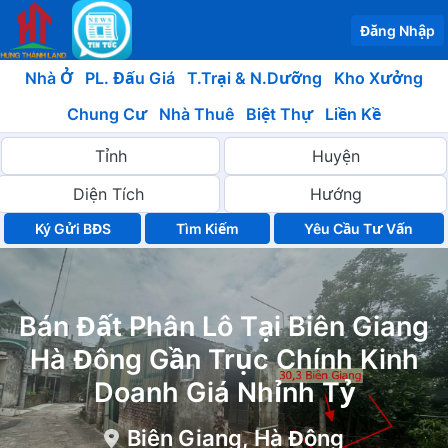
Đăng Nhập
Nhà Ở
PL. Đấu Giá
T.Trại & N.Dưỡng
Kho Xưởng
Chung Cư
Nhà Thuê
Biệt Thự
Liền Kề
Ký Gửi BĐS
Yêu Cầu Tư Vấn
Bán Đất Phân Lô Tại Biên Giang
Hà Đông Gần Trục Chính Kinh
Doanh Giá Nhỉnh Tỷ
Biên Giang, Hà Đông