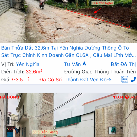
Bán Thửa Đất 32.6m Tại Yên Nghĩa Đường Thông Ô Tô
Sát Trục Chính Kinh Doanh Gần QL6A , Cầu Mai Lĩnh Mở
Rộng
Vị Trí:
Yên Nghĩa
Tư Vấn
Đất Đô Thị
Diện Tích:
32.6m²
Đường Giao Thông Thuận Tiện
Giá:
3-3.5 Tỉ
Đã Có Sổ
Thành Đất Ven Đô→
HÀ ĐÔNG
Đ.N
342