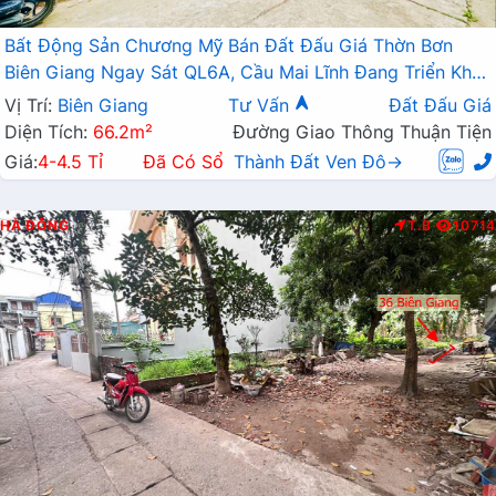
Bất Động Sản Chương Mỹ Bán Đất Đấu Giá Thờn Bơn
Biên Giang Ngay Sát QL6A, Cầu Mai Lĩnh Đang Triển Khai
Mở Rộng
Vị Trí:
Biên Giang
Tư Vấn
Đất Đấu Giá
Diện Tích:
66.2m²
Đường Giao Thông Thuận Tiện
Giá:
4-4.5 Tỉ
Đã Có Sổ
Thành Đất Ven Đô→
HÀ ĐÔNG
T.B
10714