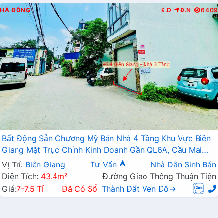
HÀ ĐÔNG
K.D
Đ.N
6409
Bất Động Sản Chương Mỹ Bán Nhà 4 Tầng Khu Vực Biên
Giang Mặt Trục Chính Kinh Doanh Gần QL6A, Cầu Mai
Lĩnh Đang Mở Rộng
Vị Trí:
Biên Giang
Tư Vấn
Nhà Dân Sinh Bán
Diện Tích:
43.4m²
Đường Giao Thông Thuận Tiện
Giá:
7-7.5 Tỉ
Đã Có Sổ
Thành Đất Ven Đô→