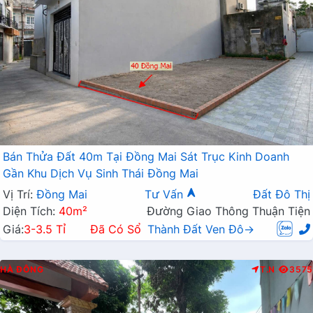
Bán Thửa Đất 40m Tại Đồng Mai Sát Trục Kinh Doanh
Gần Khu Dịch Vụ Sinh Thái Đồng Mai
Vị Trí:
Đồng Mai
Tư Vấn
Đất Đô Thị
Diện Tích:
40m²
Đường Giao Thông Thuận Tiện
Giá:
3-3.5 Tỉ
Đã Có Sổ
Thành Đất Ven Đô→
HÀ ĐÔNG
T.N
3575