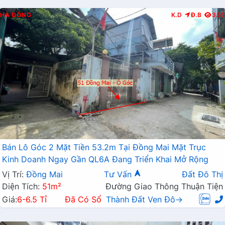
HÀ ĐÔNG
K.D
Đ.B
356
Bán Lô Góc 2 Mặt Tiền 53.2m Tại Đồng Mai Mặt Trục
Kinh Doanh Ngay Gần QL6A Đang Triển Khai Mở Rộng
Vị Trí:
Đồng Mai
Tư Vấn
Đất Đô Thị
Diện Tích:
51m²
Đường Giao Thông Thuận Tiện
Giá:
6-6.5 Tỉ
Đã Có Sổ
Thành Đất Ven Đô→