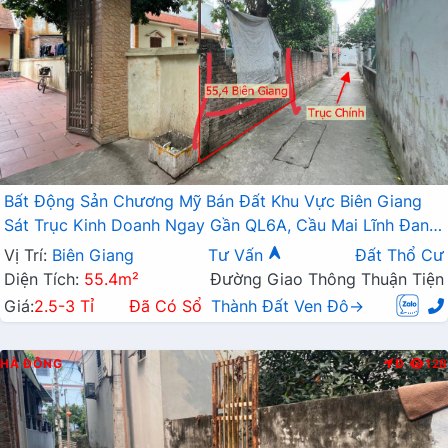
Bất Động Sản Chương Mỹ Bán Đất Khu Vực Biên Giang
Sát Trục Kinh Doanh Ngay Gần QL6A, Cầu Mai Lĩnh Đang
Mở Rộng
Vị Trí:
Biên Giang
Tư Vấn
Đất Thổ Cư
Diện Tích:
55.4m²
Đường Giao Thông Thuận Tiện
Giá:
2.5-3 Tỉ
Đã Có Sổ
Thành Đất Ven Đô→
HÀ ĐÔNG
Đ
128