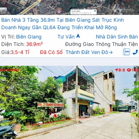
Bán Nhà 3 Tầng 36.9m Tại Biên Giang Sát Trục Kinh
Doanh Ngay Gần QL6A Đang Triển Khai Mở Rộng
Vị Trí:
Biên Giang
Tư Vấn
Nhà Dân Sinh Bán
Diện Tích:
36.9m²
Đường Giao Thông Thuận Tiện
Giá:
3.5-4 Tỉ
Đã Có Sổ
Thành Đất Ven Đô→
HÀ ĐÔNG
Đ.B
185