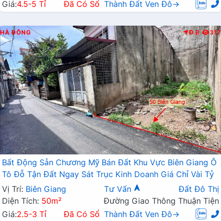
Giá:
4.5-5 Tỉ
Đã Có Sổ
Thành Đất Ven Đô→
HÀ ĐÔNG
Đ.B
317
Bất Động Sản Chương Mỹ Bán Đất Khu Vực Biên Giang Ô
Tô Đỗ Tận Đất Ngay Sát Trục Kinh Doanh Giá Chỉ Vài Tỷ
Vị Trí:
Biên Giang
Tư Vấn
Đất Đô Thị
Diện Tích:
50m²
Đường Giao Thông Thuận Tiện
Giá:
2.5-3 Tỉ
Đã Có Sổ
Thành Đất Ven Đô→