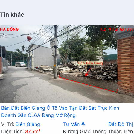
Tin khác
HÀ ĐÔNG
K.D
T.B
7637
Bán Đất Biên Giang Ô Tô Vào Tận Đất Sát Trục Kinh
Doanh Gần QL6A Đang Mở Rộng
Vị Trí:
Biên Giang
Tư Vấn
Đất Đô Thị
Diện Tích:
87.5m²
Đường Giao Thông Thuận Tiện