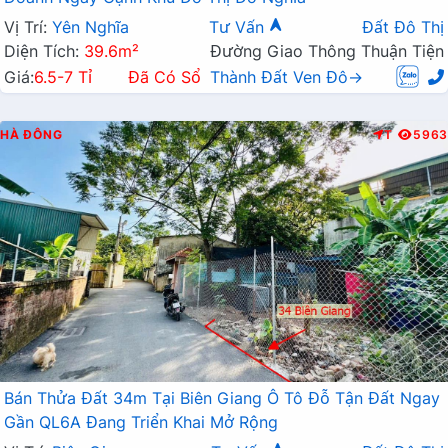
Vị Trí:
Yên Nghĩa
Tư Vấn
Đất Đô Thị
Diện Tích:
39.6m²
Đường Giao Thông Thuận Tiện
Giá:
6.5-7 Tỉ
Đã Có Sổ
Thành Đất Ven Đô→
HÀ ĐÔNG
T
5963
Bán Thửa Đất 34m Tại Biên Giang Ô Tô Đỗ Tận Đất Ngay
Gần QL6A Đang Triển Khai Mở Rộng