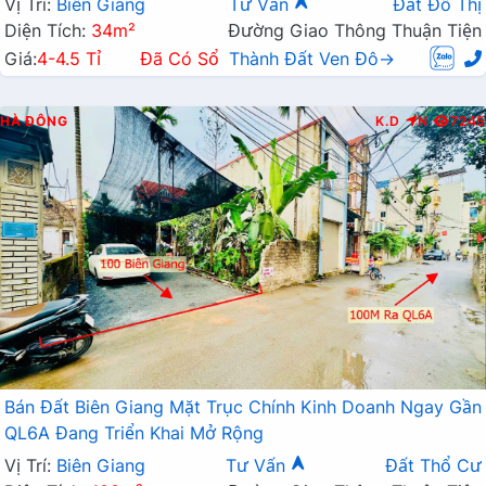
Vị Trí:
Biên Giang
Tư Vấn
Đất Đô Thị
Diện Tích:
34m²
Đường Giao Thông Thuận Tiện
Giá:
4-4.5 Tỉ
Đã Có Sổ
Thành Đất Ven Đô→
HÀ ĐÔNG
K.D
N
7245
Bán Đất Biên Giang Mặt Trục Chính Kinh Doanh Ngay Gần
QL6A Đang Triển Khai Mở Rộng
Vị Trí:
Biên Giang
Tư Vấn
Đất Thổ Cư