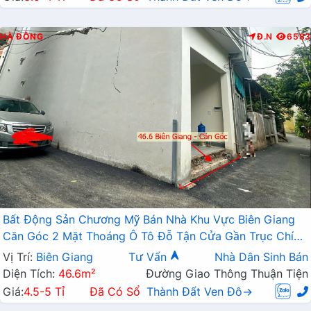
HÀ ĐÔNG
Đ.N
6583
Bất Động Sản Chương Mỹ Bán Nhà Khu Vực Biên Giang
Căn Góc 2 Mặt Thoáng Ô Tô Đỗ Tận Cửa Gần Trục Chính
Kinh Doanh
Vị Trí:
Biên Giang
Tư Vấn
Nhà Dân Sinh Bán
Diện Tích:
46.6m²
Đường Giao Thông Thuận Tiện
Giá:
4.5-5 Tỉ
Đã Có Sổ
Thành Đất Ven Đô→