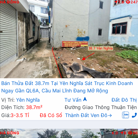
HÀ ĐÔNG
T.B
247
Bán Thửa Đất 38.7m Tại Yên Nghĩa Sát Trục Kinh Doanh
Ngay Gần QL6A, Cầu Mai Lĩnh Đang Mở Rộng
Vị Trí:
Yên Nghĩa
Tư Vấn
Đất Đô Thị
Diện Tích:
38.7m²
Đường Giao Thông Thuận Tiện
Giá:
3-3.5 Tỉ
Đã Có Sổ
Thành Đất Ven Đô→
HÀ ĐÔNG
K.D
B
86