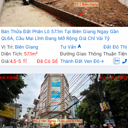
Bán Thửa Đất Phân Lô 57.1m Tại Biên Giang Ngay Gần
QL6A, Cầu Mai Lĩnh Đang Mở Rộng Giá Chỉ Vài Tỷ
Vị Trí:
Biên Giang
Tư Vấn
Đất Đô Thị
Diện Tích:
57.1m²
Đường Giao Thông Thuận Tiện
Giá:
4.5-5 Tỉ
Đã Có Sổ
Thành Đất Ven Đô→
HÀ ĐÔNG
K.D
Đ.N
73