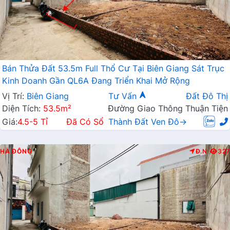
Bán Thửa Đất 53.5m Full Thổ Cư Tại Biên Giang Sát Trục
Kinh Doanh Gần QL6A Đang Triển Khai Mở Rộng
Vị Trí:
Biên Giang
Tư Vấn
Đất Đô Thị
Diện Tích:
53.5m²
Đường Giao Thông Thuận Tiện
Giá:
4.5-5 Tỉ
Đã Có Sổ
Thành Đất Ven Đô→
HÀ ĐÔNG
Đ.N
327