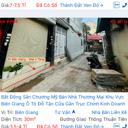
Giá:
7-7.5 Tỉ
Đã Có Sổ
Thành Đất Ven Đô→
HÀ ĐÔNG
T
116
Bất Động Sản Chương Mỹ Bán Nhà Thương Mại Khu Vực
Biên Giang Ô Tô Đỗ Tận Cửa Gần Trục Chính Kinh Doanh
Vị Trí:
Biên Giang
Tư Vấn
Nhà Bán Liền Kề
Diện Tích:
30m²
Đường Giao Thông Thuận Tiện
Giá:
3.5-4 Tỉ
Đã Có Sổ
Thành Đất Ven Đô→