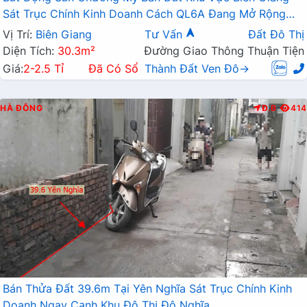
Sát Trục Chính Kinh Doanh Cách QL6A Đang Mở Rộng
Chỉ Vài Trăm Mét
Vị Trí:
Biên Giang
Tư Vấn
Đất Đô Thị
Diện Tích:
30.3m²
Đường Giao Thông Thuận Tiện
Giá:
2-2.5 Tỉ
Đã Có Sổ
Thành Đất Ven Đô→
HÀ ĐÔNG
Đ.B
414
Bán Thửa Đất 39.6m Tại Yên Nghĩa Sát Trục Chính Kinh
Doanh Ngay Cạnh Khu Đô Thị Đô Nghĩa