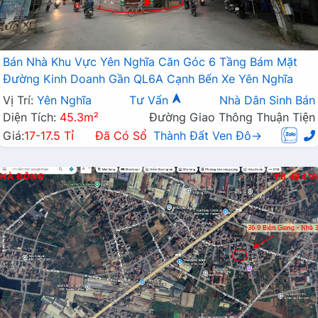
Bán Nhà Khu Vực Yên Nghĩa Căn Góc 6 Tầng Bám Mặt
Đường Kinh Doanh Gần QL6A Cạnh Bến Xe Yên Nghĩa
Vị Trí:
Yên Nghĩa
Tư Vấn
Nhà Dân Sinh Bán
Diện Tích:
45.3m²
Đường Giao Thông Thuận Tiện
Giá:
17-17.5 Tỉ
Đã Có Sổ
Thành Đất Ven Đô→
HÀ ĐÔNG
B
416