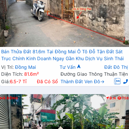
Bán Thửa Đất 81.6m Tại Đồng Mai Ô Tô Đỗ Tận Đất Sát
Trục Chính Kinh Doanh Ngay Gần Khu Dịch Vụ Sinh Thái
Vị Trí:
Đồng Mai
Tư Vấn
Đất Đô Thị
Diện Tích:
81.6m²
Đường Giao Thông Thuận Tiện
Giá:
6.5-7 Tỉ
Đã Có Sổ
Thành Đất Ven Đô→
HÀ ĐÔNG
Đ.N
758