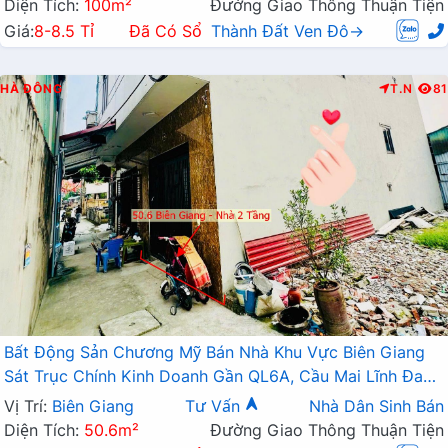
Diện Tích:
100m²
Đường Giao Thông Thuận Tiện
Giá:
8-8.5 Tỉ
Đã Có Sổ
Thành Đất Ven Đô→
HÀ ĐÔNG
T.N
81
Bất Động Sản Chương Mỹ Bán Nhà Khu Vực Biên Giang
Sát Trục Chính Kinh Doanh Gần QL6A, Cầu Mai Lĩnh Đang
Mở Rộng
Vị Trí:
Biên Giang
Tư Vấn
Nhà Dân Sinh Bán
Diện Tích:
50.6m²
Đường Giao Thông Thuận Tiện