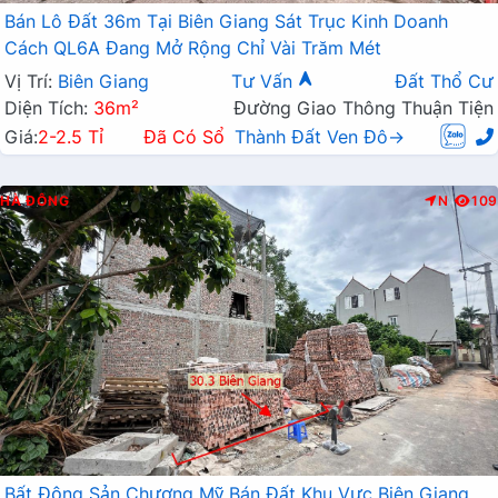
Bán Lô Đất 36m Tại Biên Giang Sát Trục Kinh Doanh
Cách QL6A Đang Mở Rộng Chỉ Vài Trăm Mét
Vị Trí:
Biên Giang
Tư Vấn
Đất Thổ Cư
Diện Tích:
36m²
Đường Giao Thông Thuận Tiện
Giá:
2-2.5 Tỉ
Đã Có Sổ
Thành Đất Ven Đô→
HÀ ĐÔNG
N
109
Bất Động Sản Chương Mỹ Bán Đất Khu Vực Biên Giang