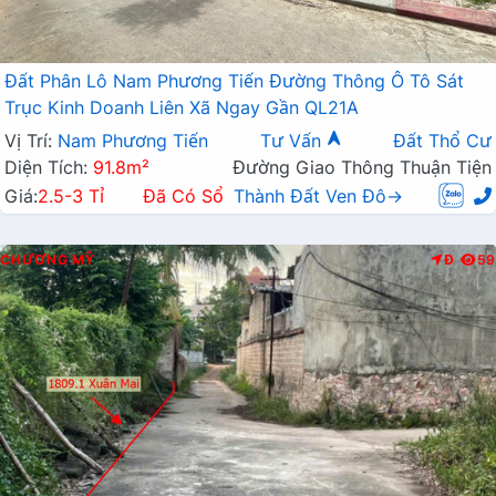
Đất Phân Lô Nam Phương Tiến Đường Thông Ô Tô Sát
Trục Kinh Doanh Liên Xã Ngay Gần QL21A
Vị Trí:
Nam Phương Tiến
Tư Vấn
Đất Thổ Cư
Diện Tích:
91.8m²
Đường Giao Thông Thuận Tiện
Giá:
2.5-3 Tỉ
Đã Có Sổ
Thành Đất Ven Đô→
CHƯƠNG MỸ
Đ
59