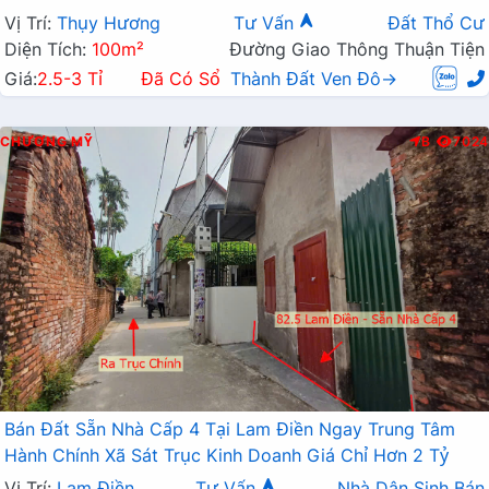
Vị Trí:
Thụy Hương
Tư Vấn
Đất Thổ Cư
Diện Tích:
100m²
Đường Giao Thông Thuận Tiện
Giá:
2.5-3 Tỉ
Đã Có Sổ
Thành Đất Ven Đô→
CHƯƠNG MỸ
B
7024
Bán Đất Sẵn Nhà Cấp 4 Tại Lam Điền Ngay Trung Tâm
Hành Chính Xã Sát Trục Kinh Doanh Giá Chỉ Hơn 2 Tỷ
Vị Trí:
Lam Điền
Tư Vấn
Nhà Dân Sinh Bán