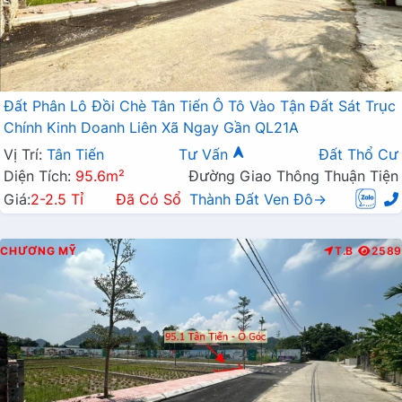
Đất Phân Lô Đồi Chè Tân Tiến Ô Tô Vào Tận Đất Sát Trục
Chính Kinh Doanh Liên Xã Ngay Gần QL21A
Vị Trí:
Tân Tiến
Tư Vấn
Đất Thổ Cư
Diện Tích:
95.6m²
Đường Giao Thông Thuận Tiện
Giá:
2-2.5 Tỉ
Đã Có Sổ
Thành Đất Ven Đô→
CHƯƠNG MỸ
T.B
2589