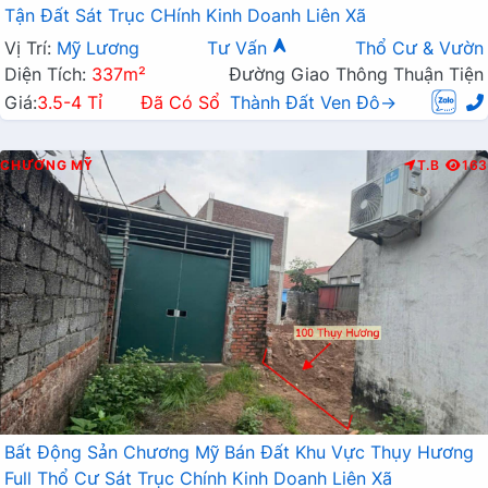
Tận Đất Sát Trục CHính Kinh Doanh Liên Xã
Vị Trí:
Mỹ Lương
Tư Vấn
Thổ Cư & Vườn
Diện Tích:
337m²
Đường Giao Thông Thuận Tiện
Giá:
3.5-4 Tỉ
Đã Có Sổ
Thành Đất Ven Đô→
CHƯƠNG MỸ
T.B
163
Bất Động Sản Chương Mỹ Bán Đất Khu Vực Thụy Hương
Full Thổ Cư Sát Trục Chính Kinh Doanh Liên Xã