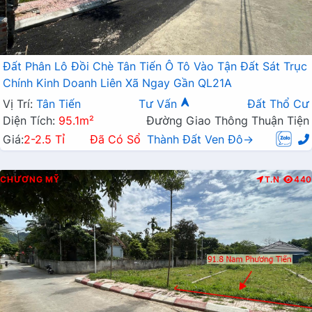
Đất Phân Lô Đồi Chè Tân Tiến Ô Tô Vào Tận Đất Sát Trục
Chính Kinh Doanh Liên Xã Ngay Gần QL21A
Vị Trí:
Tân Tiến
Tư Vấn
Đất Thổ Cư
Diện Tích:
95.1m²
Đường Giao Thông Thuận Tiện
Giá:
2-2.5 Tỉ
Đã Có Sổ
Thành Đất Ven Đô→
CHƯƠNG MỸ
T.N
440