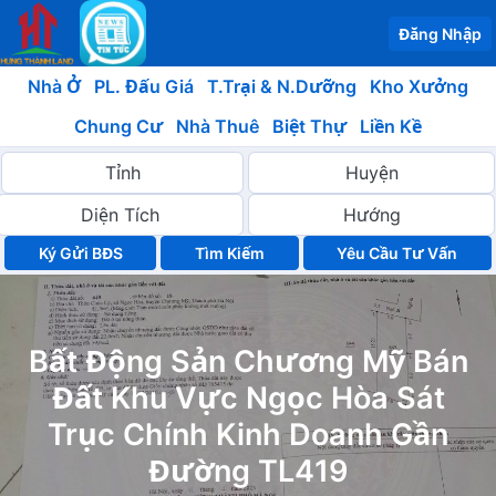
Đăng Nhập
Nhà Ở
PL. Đấu Giá
T.Trại & N.Dưỡng
Kho Xưởng
Chung Cư
Nhà Thuê
Biệt Thự
Liền Kề
Ký Gửi BĐS
Yêu Cầu Tư Vấn
Bất Động Sản Chương Mỹ Bán
Đất Khu Vực Ngọc Hòa Sát
Trục Chính Kinh Doanh Gần
Đường TL419