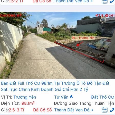
Giá:
1.5-2 Tỉ
Đã Có Sổ
Thành Đất Ven Đô→
CHƯƠNG MỸ
T.B
361
Bán Đất Full Thổ Cư 98.1m Tại Trường Ô Tô Đỗ Tận Đất
Sát Trục Chính Kinh Doanh Giá Chỉ Hơn 2 Tỷ
Vị Trí:
Trường Yên
Tư Vấn
Đất Thổ Cư
Diện Tích:
98.1m²
Đường Giao Thông Thuận Tiện
Giá:
2.5-3 Tỉ
Đã Có Sổ
Thành Đất Ven Đô→