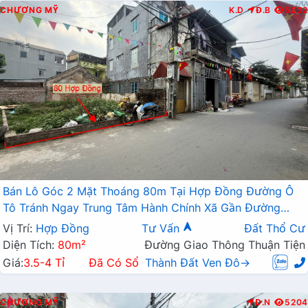
CHƯƠNG MỸ
K.D
Đ.B
5032
Bán Lô Góc 2 Mặt Thoáng 80m Tại Hợp Đồng Đường Ô
Tô Tránh Ngay Trung Tâm Hành Chính Xã Gần Đường
TL419
Vị Trí:
Hợp Đồng
Tư Vấn
Đất Thổ Cư
Diện Tích:
80m²
Đường Giao Thông Thuận Tiện
Giá:
3.5-4 Tỉ
Đã Có Sổ
Thành Đất Ven Đô→
CHƯƠNG MỸ
Đ.N
5204