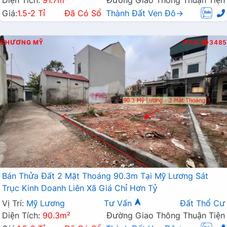
Giá:
1.5-2 Tỉ
Đã Có Sổ
Thành Đất Ven Đô→
CHƯƠNG MỸ
T.B
3485
Bán Thửa Đất 2 Mặt Thoáng 90.3m Tại Mỹ Lương Sát
Trục Kinh Doanh Liên Xã Giá Chỉ Hơn Tỷ
Vị Trí:
Mỹ Lương
Tư Vấn
Đất Thổ Cư
Diện Tích:
90.3m²
Đường Giao Thông Thuận Tiện