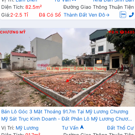
Diện Tích:
82.5m²
Đường Giao Thông Thuận Tiện
Giá:
2-2.5 Tỉ
Đã Có Sổ
Thành Đất Ven Đô→
CHƯƠNG MỸ
Đ.N
3485
Bán Lô Góc 3 Mặt Thoáng 91.7m Tại Mỹ Lương Chương
Mỹ Sát Trục Kinh Doanh - Đất Phân Lô Mỹ Lương Chương
Mỹ
Vị Trí:
Mỹ Lương
Tư Vấn
Đất Thổ Cư
Diện Tích:
91.7m²
Đường Giao Thông Thuận Tiện