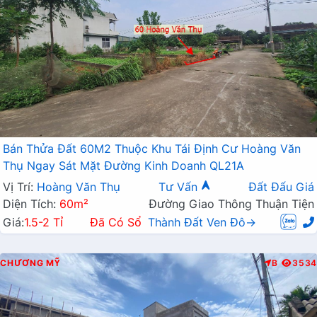
Bán Thửa Đất 60M2 Thuộc Khu Tái Định Cư Hoàng Văn
Thụ Ngay Sát Mặt Đường Kinh Doanh QL21A
Vị Trí:
Hoàng Văn Thụ
Tư Vấn
Đất Đấu Giá
Diện Tích:
60m²
Đường Giao Thông Thuận Tiện
Giá:
1.5-2 Tỉ
Đã Có Sổ
Thành Đất Ven Đô→
CHƯƠNG MỸ
B
3534