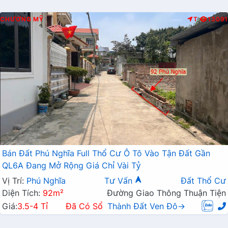
CHƯƠNG MỸ
T
13091
Bán Đất Phú Nghĩa Full Thổ Cư Ô Tô Vào Tận Đất Gần
QL6A Đang Mở Rộng Giá Chỉ Vài Tỷ
Vị Trí:
Phú Nghĩa
Tư Vấn
Đất Thổ Cư
Diện Tích:
92m²
Đường Giao Thông Thuận Tiện
Giá:
3.5-4 Tỉ
Đã Có Sổ
Thành Đất Ven Đô→