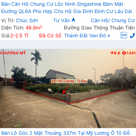
Bán Căn Hộ Chung Cư Lộc Ninh Singashine Bám Mặt
Đường QL6A Phù Hợp Cho Hộ Gia Đình Định Cư Lâu Dài
Vị Trí:
Chúc Sơn
Tư Vấn
Căn Hộ/ Chung Cư
Diện Tích:
48.9m²
Đường Giao Thông Thuận Tiện
Giá:
2-2.5 Tỉ
Đã Có Sổ
Thành Đất Ven Đô→
CHƯƠNG MỸ
Đ.B
1461
Bán Lô Góc 2 Mặt Thoáng 337m Tại Mỹ Lương Ô Tô Đỗ