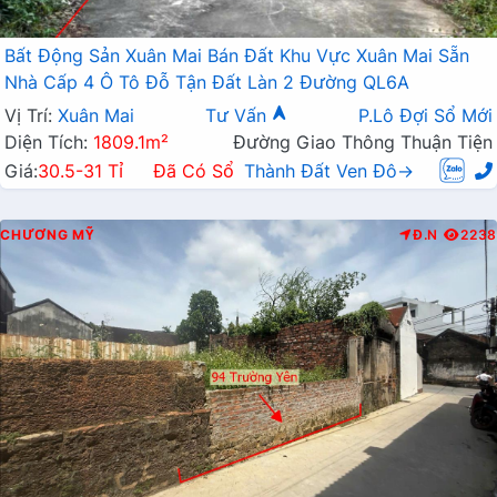
Bất Động Sản Xuân Mai Bán Đất Khu Vực Xuân Mai Sẵn
Nhà Cấp 4 Ô Tô Đỗ Tận Đất Làn 2 Đường QL6A
Vị Trí:
Xuân Mai
Tư Vấn
P.Lô Đợi Sổ Mới
Diện Tích:
1809.1m²
Đường Giao Thông Thuận Tiện
Giá:
30.5-31 Tỉ
Đã Có Sổ
Thành Đất Ven Đô→
CHƯƠNG MỸ
Đ.N
2238