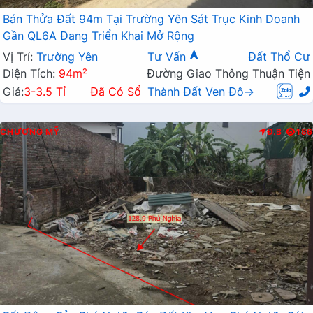
Bán Thửa Đất 94m Tại Trường Yên Sát Trục Kinh Doanh
Gần QL6A Đang Triển Khai Mở Rộng
Vị Trí:
Trường Yên
Tư Vấn
Đất Thổ Cư
Diện Tích:
94m²
Đường Giao Thông Thuận Tiện
Giá:
3-3.5 Tỉ
Đã Có Sổ
Thành Đất Ven Đô→
CHƯƠNG MỸ
Đ.B
186