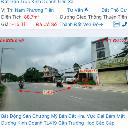
Đất Gần Trục Kinh Doanh Liên Xã
Vị Trí:
Nam Phương Tiến
Tư Vấn
Đất Thổ Cư
Diện Tích:
88.7m²
Đường Giao Thông Thuận Tiện
Giá:
1-1.5 Tỉ
Đã Có Sổ
Thành Đất Ven Đô→
CHƯƠNG MỸ
T.L
T
22221
Bất Động Sản Chương Mỹ Bán Đất Khu Vực Đại Bám Mặt
Đường Kinh Doanh TL419 Gần Trường Học Các Cấp