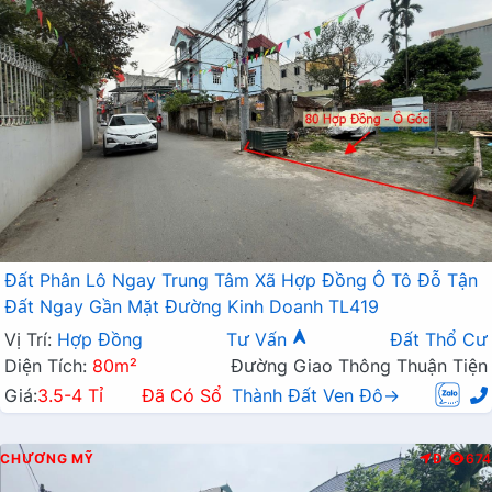
Đất Phân Lô Ngay Trung Tâm Xã Hợp Đồng Ô Tô Đỗ Tận
Đất Ngay Gần Mặt Đường Kinh Doanh TL419
Vị Trí:
Hợp Đồng
Tư Vấn
Đất Thổ Cư
Diện Tích:
80m²
Đường Giao Thông Thuận Tiện
Giá:
3.5-4 Tỉ
Đã Có Sổ
Thành Đất Ven Đô→
CHƯƠNG MỸ
Đ
674