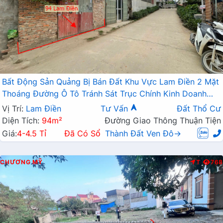
Bất Động Sản Quảng Bị Bán Đất Khu Vực Lam Điền 2 Mặt
Thoáng Đường Ô Tô Tránh Sát Trục Chính Kinh Doanh
Liên Xã
Vị Trí:
Lam Điền
Tư Vấn
Đất Thổ Cư
Diện Tích:
94m²
Đường Giao Thông Thuận Tiện
Giá:
4-4.5 Tỉ
Đã Có Sổ
Thành Đất Ven Đô→
CHƯƠNG MỸ
T
768