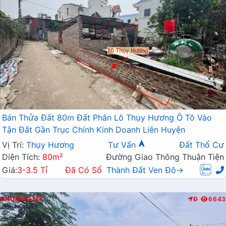
Bán Thửa Đất 80m Đất Phân Lô Thụy Hương Ô Tô Vào
Tận Đất Gần Trục Chính Kinh Doanh Liên Huyện
Vị Trí:
Thụy Hương
Tư Vấn
Đất Thổ Cư
Diện Tích:
80m²
Đường Giao Thông Thuận Tiện
Giá:
3-3.5 Tỉ
Đã Có Sổ
Thành Đất Ven Đô→
CHƯƠNG MỸ
Đ
6643