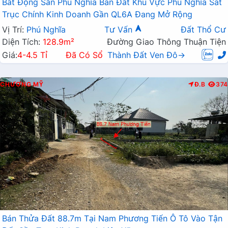
Bất Động Sản Phú Nghĩa Bán Đất Khu Vực Phú Nghĩa Sát
Trục Chính Kinh Doanh Gần QL6A Đang Mở Rộng
Vị Trí:
Phú Nghĩa
Tư Vấn
Đất Thổ Cư
Diện Tích:
128.9m²
Đường Giao Thông Thuận Tiện
Giá:
4-4.5 Tỉ
Đã Có Sổ
Thành Đất Ven Đô→
CHƯƠNG MỸ
Đ.B
374
Bán Thửa Đất 88.7m Tại Nam Phương Tiến Ô Tô Vào Tận