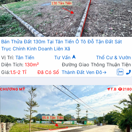
Bán Thửa Đất 130m Tại Tân Tiến Ô Tô Đỗ Tận Đất Sát
Trục Chính Kinh Doanh Liên Xã
Vị Trí:
Tân Tiến
Tư Vấn
Thổ Cư & Vườn
Diện Tích:
130m²
Đường Giao Thông Thuận Tiện
Giá:
1.5-2 Tỉ
Đã Có Sổ
Thành Đất Ven Đô→
CHƯƠNG MỸ
T.B
2180