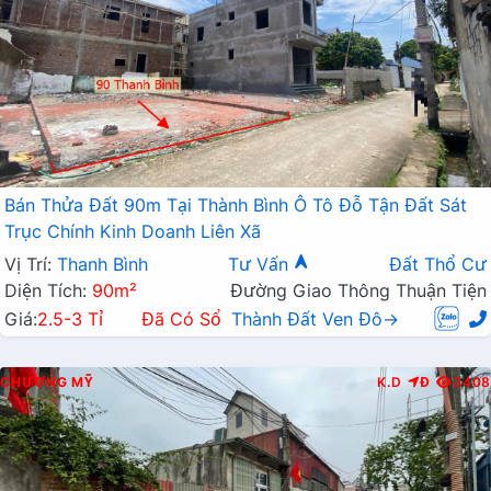
Bán Thửa Đất 90m Tại Thành Bình Ô Tô Đỗ Tận Đất Sát
Trục Chính Kinh Doanh Liên Xã
Vị Trí:
Thanh Bình
Tư Vấn
Đất Thổ Cư
Diện Tích:
90m²
Đường Giao Thông Thuận Tiện
Giá:
2.5-3 Tỉ
Đã Có Sổ
Thành Đất Ven Đô→
CHƯƠNG MỸ
K.D
Đ
3408