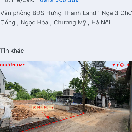
Hotline/Zalo :
0919 368 389
Văn phòng BĐS Hưng Thành Land : Ngã 3 Chợ
Cống , Ngọc Hòa , Chương Mỹ , Hà Nội
Tin khác
CHƯƠNG MỸ
Đ
336