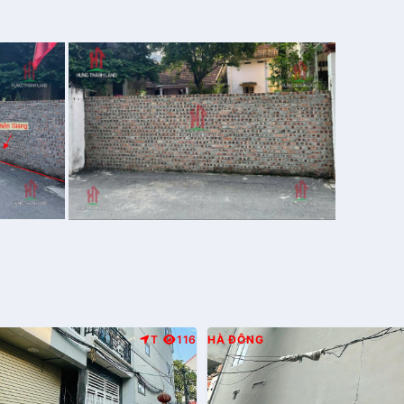
T
116
HÀ ĐÔNG