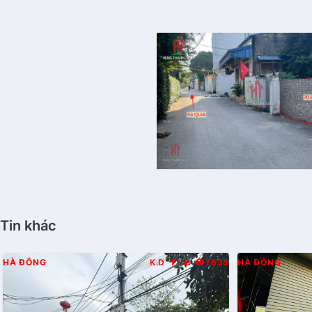
Tin khác
HÀ ĐÔNG
K.D
T.B
7635
HÀ ĐÔNG