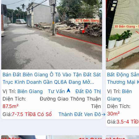
Bán Đất Biên Giang Ô Tô Vào Tận Đất Sát
Bất Động Sả
Trục Kinh Doanh Gần QL6A Đang Mở
Thương Mại K
Rộng
Tận Cửa Gần 
Vị Trí:
Biên Giang
Tư Vấn
Đất Đô Thị
Vị Trí:
Biên
Diện Tích:
Đường Giao Thông Thuận
Giang
87.5m²
Tiện
Diện Tích:
30m²
Giá:
7-7.5 Tỉ
Đã Có Sổ
Thành Đất Ven Đô→
Giá:
3.5-4 Tỉ
Đ