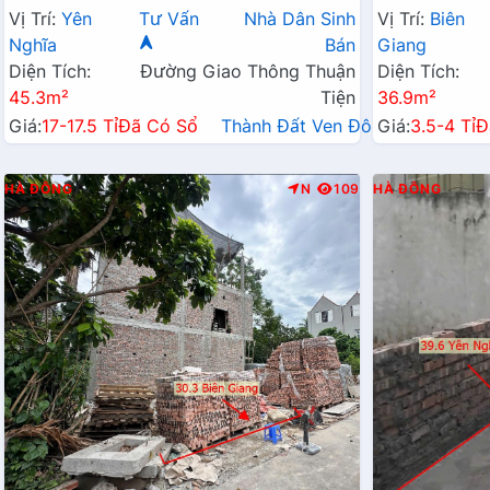
QL6A Cạnh Bến Xe Yên Nghĩa
Đang Triển K
Vị Trí:
Yên
Tư Vấn
Nhà Dân Sinh
Vị Trí:
Biên
Nghĩa
Bán
Giang
Diện Tích:
Đường Giao Thông Thuận
Diện Tích:
45.3m²
Tiện
36.9m²
Giá:
17-17.5 Tỉ
Đã Có Sổ
Thành Đất Ven Đô→
Giá:
3.5-4 Tỉ
Đ
HÀ ĐÔNG
N
109
HÀ ĐÔNG