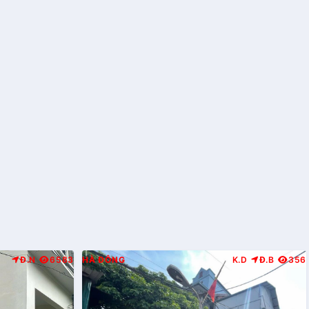
Đ.N
6583
HÀ ĐÔNG
K.D
Đ.B
356