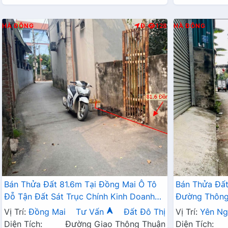
HÀ ĐÔNG
Đ
128
HÀ ĐÔNG
Bán Thửa Đất 81.6m Tại Đồng Mai Ô Tô
Bán Thửa Đất
Đỗ Tận Đất Sát Trục Chính Kinh Doanh
Đường Thông 
Ngay Gần Khu Dịch Vụ Sinh Thái
Doanh Gần QL
Vị Trí:
Đồng Mai
Tư Vấn
Đất Đô Thị
Vị Trí:
Yên Ng
Diện Tích:
Đường Giao Thông Thuận
Diện Tích: