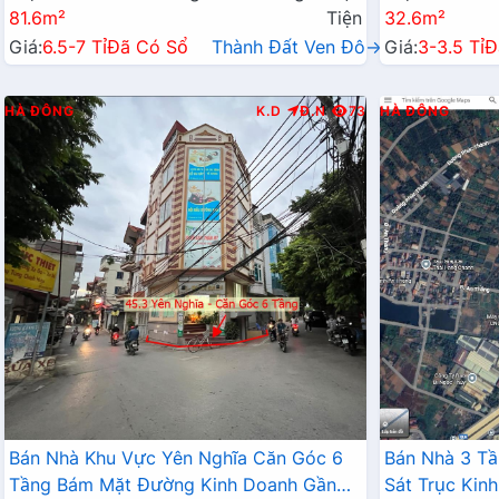
81.6m²
Tiện
32.6m²
Giá:
6.5-7 Tỉ
Đã Có Sổ
Thành Đất Ven Đô→
Giá:
3-3.5 Tỉ
Đ
HÀ ĐÔNG
K.D
Đ.N
73
HÀ ĐÔNG
Bán Nhà Khu Vực Yên Nghĩa Căn Góc 6
Bán Nhà 3 Tầ
Tầng Bám Mặt Đường Kinh Doanh Gần
Sát Trục Kin