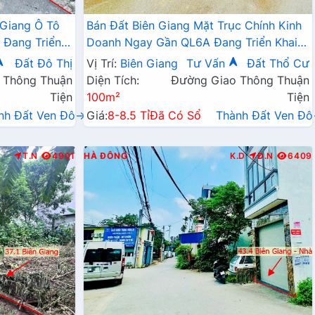
 Giang Ô Tô
Bán Đất Biên Giang Mặt Trục Chính Kinh
 Đang Triển
Doanh Ngay Gần QL6A Đang Triển Khai
Mở Rộng
Đất Đô Thị
Vị Trí:
Biên Giang
Tư Vấn
Đất Thổ Cư
 Thông Thuận
Diện Tích:
Đường Giao Thông Thuận
Tiện
100m²
Tiện
nh Đất Ven Đô→
Giá:
8-8.5 Tỉ
Đã Có Sổ
Thành Đất Ven Đ
T.N
4901
HÀ ĐÔNG
K.D
Đ.N
6409