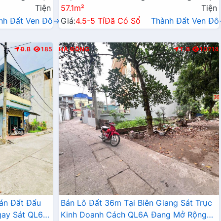
Tiện
57.1m²
Tiện
nh Đất Ven Đô→
Giá:
4.5-5 Tỉ
Đã Có Sổ
Thành Đất Ven Đ
Đ.B
185
HÀ ĐÔNG
T.B
10714
án Đất Đấu
Bán Lô Đất 36m Tại Biên Giang Sát Trục
gay Sát QL6A,
Kinh Doanh Cách QL6A Đang Mở Rộng