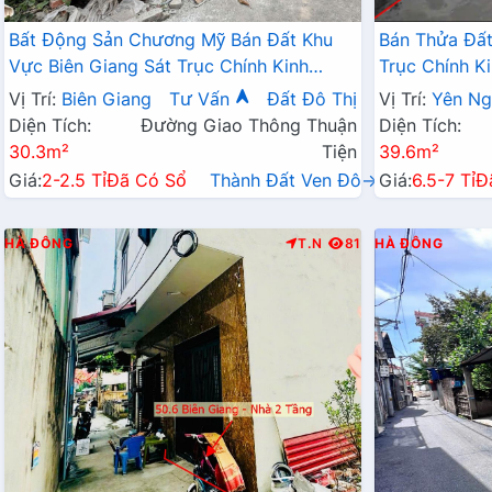
Bất Động Sản Chương Mỹ Bán Đất Khu
Bán Thửa Đất
Vực Biên Giang Sát Trục Chính Kinh
Trục Chính K
Doanh Cách QL6A Đang Mở Rộng Chỉ Vài
Đô Thị Đô Ng
Vị Trí:
Biên Giang
Tư Vấn
Đất Đô Thị
Vị Trí:
Yên Ng
Trăm Mét
Diện Tích:
Đường Giao Thông Thuận
Diện Tích:
30.3m²
Tiện
39.6m²
Giá:
2-2.5 Tỉ
Đã Có Sổ
Thành Đất Ven Đô→
Giá:
6.5-7 Tỉ
Đ
HÀ ĐÔNG
T.N
81
HÀ ĐÔNG