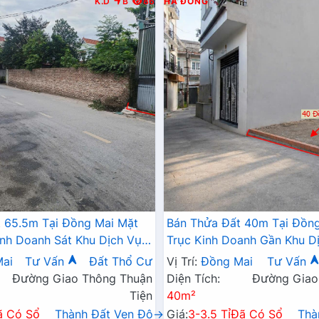
K.D
B
86
HÀ ĐÔNG
 65.5m Tại Đồng Mai Mặt
Bán Thửa Đất 40m Tại Đồng
inh Doanh Sát Khu Dịch Vụ
Trục Kinh Doanh Gần Khu Dị
ng Mai
Thái Đồng Mai
ai
Tư Vấn
Đất Thổ Cư
Vị Trí:
Đồng Mai
Tư Vấn
Đường Giao Thông Thuận
Diện Tích:
Đường Giao
Tiện
40m²
ã Có Sổ
Thành Đất Ven Đô→
Giá:
3-3.5 Tỉ
Đã Có Sổ
Thà