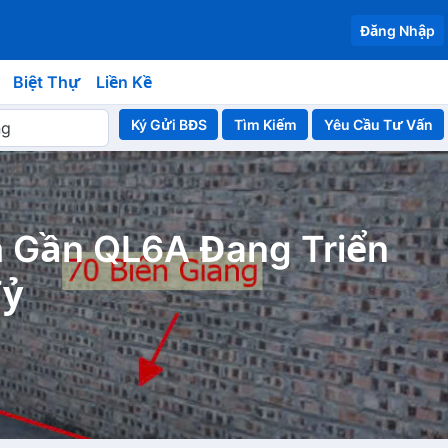
Đăng Nhập
Biệt Thự
Liền Kề
Ký Gửi BĐS
Yêu Cầu Tư Vấn
h Gần QL6A Đang Triển
Tỷ