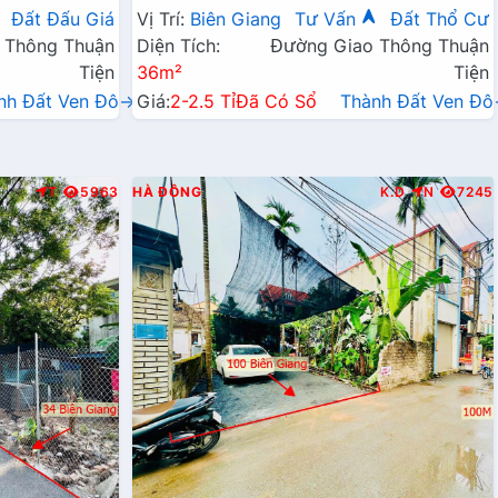
ai Mở Rộng
Chỉ Vài Trăm Mét
Đất Đấu Giá
Vị Trí:
Biên Giang
Tư Vấn
Đất Thổ Cư
 Thông Thuận
Diện Tích:
Đường Giao Thông Thuận
Tiện
36m²
Tiện
nh Đất Ven Đô→
Giá:
2-2.5 Tỉ
Đã Có Sổ
Thành Đất Ven Đ
T
5963
HÀ ĐÔNG
K.D
N
7245