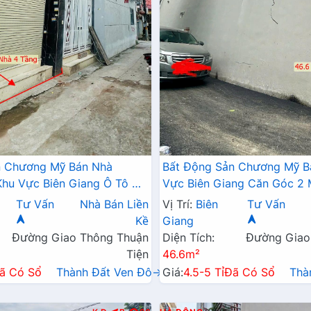
n Chương Mỹ Bán Nhà
Bất Động Sản Chương Mỹ B
hu Vực Biên Giang Ô Tô Đỗ
Vực Biên Giang Căn Góc 2
Trục Chính Kinh Doanh
Tô Đỗ Tận Cửa Gần Trục Ch
Tư Vấn
Nhà Bán Liền
Vị Trí:
Biên
Tư Vấn
Doanh
Kề
Giang
Đường Giao Thông Thuận
Diện Tích:
Đường Giao
Tiện
46.6m²
ã Có Sổ
Thành Đất Ven Đô→
Giá:
4.5-5 Tỉ
Đã Có Sổ
Thà