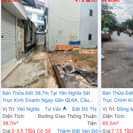
HÀ ĐÔNG
T.B
247
HÀ ĐÔNG
Bán Thửa Đất 38.7m Tại Yên Nghĩa Sát
Bán Thửa Đất
Trục Kinh Doanh Ngay Gần QL6A, Cầu
Trục Chính K
Mai Lĩnh Đang Mở Rộng
Sinh Thái Đồ
Vị Trí:
Yên Nghĩa
Tư Vấn
Đất Đô Thị
Vị Trí:
Đồng M
Diện Tích:
Đường Giao Thông Thuận
Diện Tích:
38.7m²
Tiện
65.5m²
Giá:
3-3.5 Tỉ
Đã Có Sổ
Thành Đất Ven Đô→
Giá:
7-7.5 Tỉ
Đ