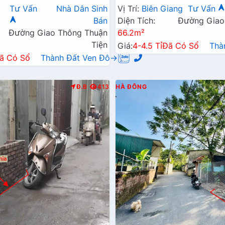
hai Mở Rộng
Cầu Mai Lĩnh Đang Triển Kh
Tư Vấn
Nhà Dân Sinh
Vị Trí:
Biên Giang
Tư Vấn
Bán
Diện Tích:
Đường Giao
Đường Giao Thông Thuận
66.2m²
Tiện
Giá:
4-4.5 Tỉ
Đã Có Sổ
Thà
ã Có Sổ
Thành Đất Ven Đô→
Đ.B
413
HÀ ĐÔNG