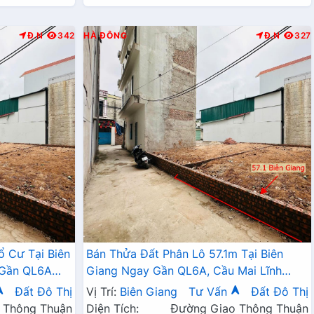
Đ.N
342
HÀ ĐÔNG
Đ.N
327
ổ Cư Tại Biên
Bán Thửa Đất Phân Lô 57.1m Tại Biên
 Gần QL6A
Giang Ngay Gần QL6A, Cầu Mai Lĩnh
Đang Mở Rộng Giá Chỉ Vài Tỷ
Đất Đô Thị
Vị Trí:
Biên Giang
Tư Vấn
Đất Đô Thị
 Thông Thuận
Diện Tích:
Đường Giao Thông Thuận