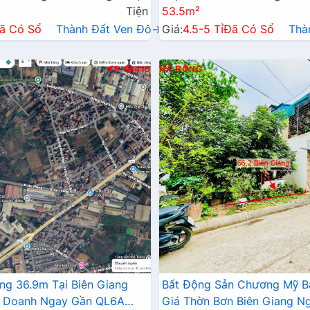
Tiện
53.5m²
ã Có Sổ
Thành Đất Ven Đô→
Giá:
4.5-5 Tỉ
Đã Có Sổ
Thà
B
415
HÀ ĐÔNG
ng 36.9m Tại Biên Giang
Bất Động Sản Chương Mỹ B
h Doanh Ngay Gần QL6A
Giá Thờn Bơn Biên Giang N