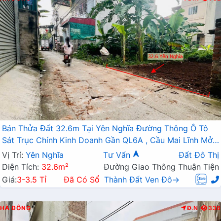
Bán Thửa Đất 32.6m Tại Yên Nghĩa Đường Thông Ô Tô
Sát Trục Chính Kinh Doanh Gần QL6A , Cầu Mai Lĩnh Mở
Rộng
Vị Trí:
Yên Nghĩa
Tư Vấn
Đất Đô Thị
Diện Tích:
32.6m²
Đường Giao Thông Thuận Tiện
Giá:
3-3.5 Tỉ
Đã Có Sổ
Thành Đất Ven Đô→
HÀ ĐÔNG
Đ.N
336