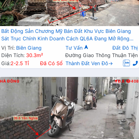
Bất Động Sản Chương Mỹ Bán Đất Khu Vực Biên Giang
Sát Trục Chính Kinh Doanh Cách QL6A Đang Mở Rộng
Chỉ Vài Trăm Mét
Vị Trí:
Biên Giang
Tư Vấn
Đất Đô Thị
Diện Tích:
30.3m²
Đường Giao Thông Thuận Tiện
Giá:
2-2.5 Tỉ
Đã Có Sổ
Thành Đất Ven Đô→
HÀ ĐÔNG
Đ.B
408