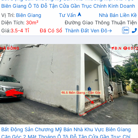
Biên Giang Ô Tô Đỗ Tận Cửa Gần Trục Chính Kinh Doanh
Vị Trí:
Biên Giang
Tư Vấn
Nhà Bán Liền Kề
Diện Tích:
30m²
Đường Giao Thông Thuận Tiện
Giá:
3.5-4 Tỉ
Đã Có Sổ
Thành Đất Ven Đô→
HÀ ĐÔNG
Đ.N
6572
Bất Động Sản Chương Mỹ Bán Nhà Khu Vực Biên Giang
Căn Góc 2 Mặt Thoáng Ô Tô Đỗ Tận Cửa Gần Trục Chính