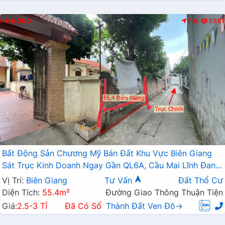
HÀ ĐÔNG
T.N
3561
Bất Động Sản Chương Mỹ Bán Đất Khu Vực Biên Giang
Sát Trục Kinh Doanh Ngay Gần QL6A, Cầu Mai Lĩnh Đang
Mở Rộng
Vị Trí:
Biên Giang
Tư Vấn
Đất Thổ Cư
Diện Tích:
55.4m²
Đường Giao Thông Thuận Tiện
Giá:
2.5-3 Tỉ
Đã Có Sổ
Thành Đất Ven Đô→