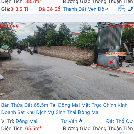
Diện Tích:
38.7m²
Đường Giao Thông Thuận Tiện
Giá:
3-3.5 Tỉ
Đã Có Sổ
Thành Đất Ven Đô→
HÀ ĐÔNG
K.D
B
74
Bán Thửa Đất 65.5m Tại Đồng Mai Mặt Trục Chính Kinh
Doanh Sát Khu Dịch Vụ Sinh Thái Đồng Mai
Vị Trí:
Đồng Mai
Tư Vấn
Đất Thổ Cư
Diện Tích:
65.5m²
Đường Giao Thông Thuận Tiện