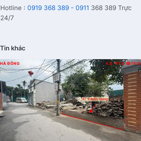
Hotline :
0919 368 389 - 0911
368 389 Trực
24/7
Tin khác
HÀ ĐÔNG
K.D
T.B
7615