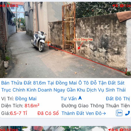
HÀ ĐÔNG
Đ
124
Bán Thửa Đất 81.6m Tại Đồng Mai Ô Tô Đỗ Tận Đất Sát
Trục Chính Kinh Doanh Ngay Gần Khu Dịch Vụ Sinh Thái
Vị Trí:
Đồng Mai
Tư Vấn
Đất Đô Thị
Diện Tích:
81.6m²
Đường Giao Thông Thuận Tiện
Giá:
6.5-7 Tỉ
Đã Có Sổ
Thành Đất Ven Đô→
HÀ ĐÔNG
Đ.N
752