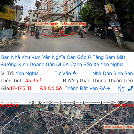
Bán Nhà Khu Vực Yên Nghĩa Căn Góc 6 Tầng Bám Mặt
Đường Kinh Doanh Gần QL6A Cạnh Bến Xe Yên Nghĩa
Vị Trí:
Yên Nghĩa
Tư Vấn
Nhà Dân Sinh Bán
Diện Tích:
45.3m²
Đường Giao Thông Thuận Tiện
Giá:
17-17.5 Tỉ
Đã Có Sổ
Thành Đất Ven Đô→
HÀ ĐÔNG
B
406