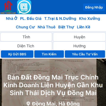
Đăng Nhập
Nhà Ở
PL. Đấu Giá
T.Trại & N.Dưỡng
Kho Xưởng
Chung Cư
Nhà Thuê
Biệt Thự
Liền Kề
Ký Gửi BĐS
Yêu Cầu Tư Vấn
Bán Đất Đồng Mai Trục Chính
Kinh Doanh Liên Huyện Gần Khu
Sinh Thái Dịch Vụ Đồng Mai
Đồng Mai, Hà Đông