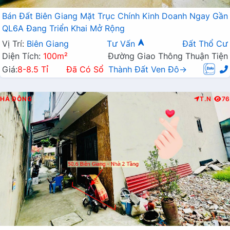
Bán Đất Biên Giang Mặt Trục Chính Kinh Doanh Ngay Gần
QL6A Đang Triển Khai Mở Rộng
Vị Trí:
Biên Giang
Tư Vấn
Đất Thổ Cư
Diện Tích:
100m²
Đường Giao Thông Thuận Tiện
Giá:
8-8.5 Tỉ
Đã Có Sổ
Thành Đất Ven Đô→
HÀ ĐÔNG
T.N
76