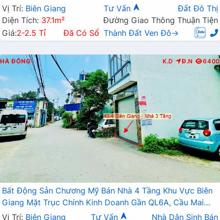
Mở Rộng
Vị Trí:
Biên Giang
Tư Vấn
Đất Đô Thị
Diện Tích:
37.1m²
Đường Giao Thông Thuận Tiện
Giá:
2-2.5 Tỉ
Đã Có Sổ
Thành Đất Ven Đô→
HÀ ĐÔNG
K.D
Đ.N
6400
Bất Động Sản Chương Mỹ Bán Nhà 4 Tầng Khu Vực Biên
Giang Mặt Trục Chính Kinh Doanh Gần QL6A, Cầu Mai
Lĩnh Đang Mở Rộng
Vị Trí:
Biên Giang
Tư Vấn
Nhà Dân Sinh Bán