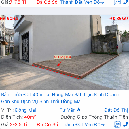
Giá:
7-7.5 Tỉ
Đã Có Sổ
Thành Đất Ven Đô→
HÀ ĐÔNG
Đ
868
Bán Thửa Đất 40m Tại Đồng Mai Sát Trục Kinh Doanh
Gần Khu Dịch Vụ Sinh Thái Đồng Mai
Vị Trí:
Đồng Mai
Tư Vấn
Đất Đô Thị
Diện Tích:
40m²
Đường Giao Thông Thuận Tiện
Giá:
3-3.5 Tỉ
Đã Có Sổ
Thành Đất Ven Đô→