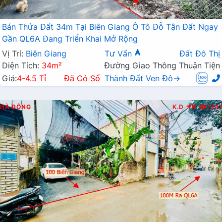
Bán Thửa Đất 34m Tại Biên Giang Ô Tô Đỗ Tận Đất Ngay
Gần QL6A Đang Triển Khai Mở Rộng
Vị Trí:
Biên Giang
Tư Vấn
Đất Đô Thị
Diện Tích:
34m²
Đường Giao Thông Thuận Tiện
Giá:
4-4.5 Tỉ
Đã Có Sổ
Thành Đất Ven Đô→
HÀ ĐÔNG
K.D
N
7241