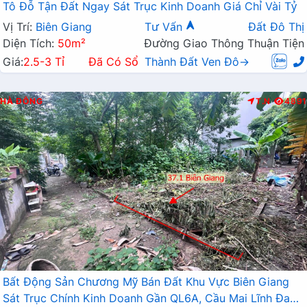
Tô Đỗ Tận Đất Ngay Sát Trục Kinh Doanh Giá Chỉ Vài Tỷ
Vị Trí:
Biên Giang
Tư Vấn
Đất Đô Thị
Diện Tích:
50m²
Đường Giao Thông Thuận Tiện
Giá:
2.5-3 Tỉ
Đã Có Sổ
Thành Đất Ven Đô→
HÀ ĐÔNG
T.N
4891
Bất Động Sản Chương Mỹ Bán Đất Khu Vực Biên Giang
Sát Trục Chính Kinh Doanh Gần QL6A, Cầu Mai Lĩnh Đang