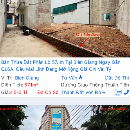
Bán Thửa Đất Phân Lô 57.1m Tại Biên Giang Ngay Gần
QL6A, Cầu Mai Lĩnh Đang Mở Rộng Giá Chỉ Vài Tỷ
Vị Trí:
Biên Giang
Tư Vấn
Đất Đô Thị
Diện Tích:
57.1m²
Đường Giao Thông Thuận Tiện
Giá:
4.5-5 Tỉ
Đã Có Sổ
Thành Đất Ven Đô→
HÀ ĐÔNG
K.D
Đ.N
67