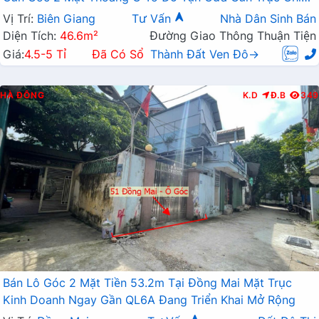
Kinh Doanh
Vị Trí:
Biên Giang
Tư Vấn
Nhà Dân Sinh Bán
Diện Tích:
46.6m²
Đường Giao Thông Thuận Tiện
Giá:
4.5-5 Tỉ
Đã Có Sổ
Thành Đất Ven Đô→
HÀ ĐÔNG
K.D
Đ.B
349
Bán Lô Góc 2 Mặt Tiền 53.2m Tại Đồng Mai Mặt Trục
Kinh Doanh Ngay Gần QL6A Đang Triển Khai Mở Rộng