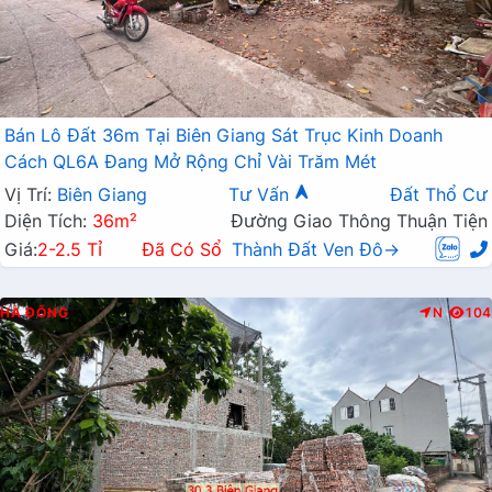
Bán Lô Đất 36m Tại Biên Giang Sát Trục Kinh Doanh
Cách QL6A Đang Mở Rộng Chỉ Vài Trăm Mét
Vị Trí:
Biên Giang
Tư Vấn
Đất Thổ Cư
Diện Tích:
36m²
Đường Giao Thông Thuận Tiện
Giá:
2-2.5 Tỉ
Đã Có Sổ
Thành Đất Ven Đô→
HÀ ĐÔNG
N
104