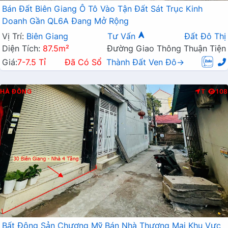
Bán Đất Biên Giang Ô Tô Vào Tận Đất Sát Trục Kinh
Doanh Gần QL6A Đang Mở Rộng
Vị Trí:
Biên Giang
Tư Vấn
Đất Đô Thị
Diện Tích:
87.5m²
Đường Giao Thông Thuận Tiện
Giá:
7-7.5 Tỉ
Đã Có Sổ
Thành Đất Ven Đô→
HÀ ĐÔNG
T
108
Bất Động Sản Chương Mỹ Bán Nhà Thương Mại Khu Vực