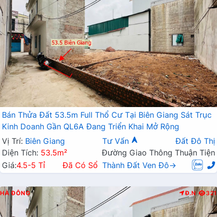
Bán Thửa Đất 53.5m Full Thổ Cư Tại Biên Giang Sát Trục
Kinh Doanh Gần QL6A Đang Triển Khai Mở Rộng
Vị Trí:
Biên Giang
Tư Vấn
Đất Đô Thị
Diện Tích:
53.5m²
Đường Giao Thông Thuận Tiện
Giá:
4.5-5 Tỉ
Đã Có Sổ
Thành Đất Ven Đô→
HÀ ĐÔNG
Đ.N
321