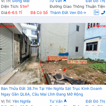
Vị Trí:
Đồng Mai
Tư Vấn
Đất Đô Thị
Diện Tích:
51m²
Đường Giao Thông Thuận Tiện
Giá:
6-6.5 Tỉ
Đã Có Sổ
Thành Đất Ven Đô→
HÀ ĐÔNG
T.B
236
Bán Thửa Đất 38.7m Tại Yên Nghĩa Sát Trục Kinh Doanh
Ngay Gần QL6A, Cầu Mai Lĩnh Đang Mở Rộng
Vị Trí:
Yên Nghĩa
Tư Vấn
Đất Đô Thị