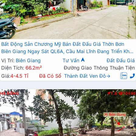
Bất Động Sản Chương Mỹ Bán Đất Đấu Giá Thờn Bơn
Biên Giang Ngay Sát QL6A, Cầu Mai Lĩnh Đang Triển Khai
Mở Rộng
Vị Trí:
Biên Giang
Tư Vấn
Đất Đấu Giá
Diện Tích:
66.2m²
Đường Giao Thông Thuận Tiện
Giá:
4-4.5 Tỉ
Đã Có Sổ
Thành Đất Ven Đô→
HÀ ĐÔNG
T.B
10696