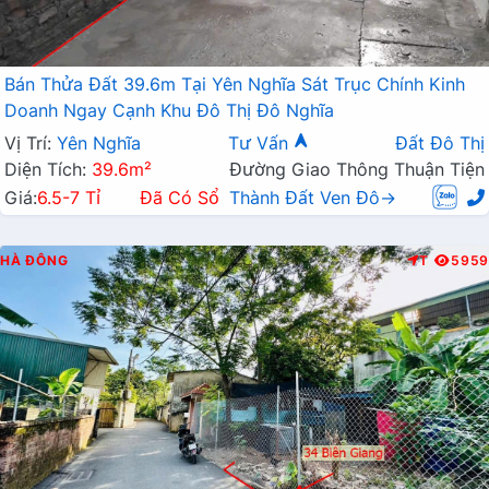
Bán Thửa Đất 39.6m Tại Yên Nghĩa Sát Trục Chính Kinh
Doanh Ngay Cạnh Khu Đô Thị Đô Nghĩa
Vị Trí:
Yên Nghĩa
Tư Vấn
Đất Đô Thị
Diện Tích:
39.6m²
Đường Giao Thông Thuận Tiện
Giá:
6.5-7 Tỉ
Đã Có Sổ
Thành Đất Ven Đô→
HÀ ĐÔNG
T
5959