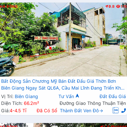
HÀ ĐÔNG
Đ.B
176
Bất Động Sản Chương Mỹ Bán Đất Đấu Giá Thờn Bơn
Biên Giang Ngay Sát QL6A, Cầu Mai Lĩnh Đang Triển Khai
Mở Rộng
Vị Trí:
Biên Giang
Tư Vấn
Đất Đấu Giá
Diện Tích:
66.2m²
Đường Giao Thông Thuận Tiện
Giá:
4-4.5 Tỉ
Đã Có Sổ
Thành Đất Ven Đô→
HÀ ĐÔNG
T.B
10698