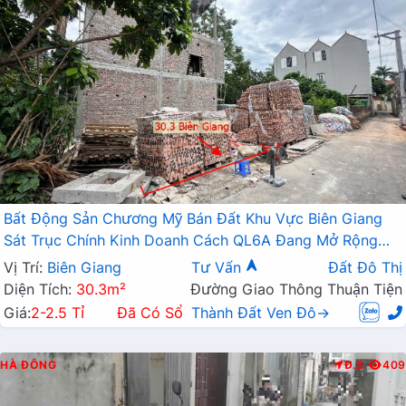
Bất Động Sản Chương Mỹ Bán Đất Khu Vực Biên Giang
Sát Trục Chính Kinh Doanh Cách QL6A Đang Mở Rộng
Chỉ Vài Trăm Mét
Vị Trí:
Biên Giang
Tư Vấn
Đất Đô Thị
Diện Tích:
30.3m²
Đường Giao Thông Thuận Tiện
Giá:
2-2.5 Tỉ
Đã Có Sổ
Thành Đất Ven Đô→
HÀ ĐÔNG
Đ.B
409