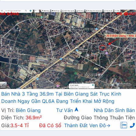
HÀ ĐÔNG
B
407
Bán Nhà 3 Tầng 36.9m Tại Biên Giang Sát Trục Kinh
Doanh Ngay Gần QL6A Đang Triển Khai Mở Rộng
Vị Trí:
Biên Giang
Tư Vấn
Nhà Dân Sinh Bán
Diện Tích:
36.9m²
Đường Giao Thông Thuận Tiện
Giá:
3.5-4 Tỉ
Đã Có Sổ
Thành Đất Ven Đô→