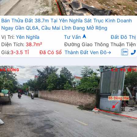
Bán Thửa Đất 38.7m Tại Yên Nghĩa Sát Trục Kinh Doanh
Ngay Gần QL6A, Cầu Mai Lĩnh Đang Mở Rộng
Vị Trí:
Yên Nghĩa
Tư Vấn
Đất Đô Thị
Diện Tích:
38.7m²
Đường Giao Thông Thuận Tiện
Giá:
3-3.5 Tỉ
Đã Có Sổ
Thành Đất Ven Đô→
HÀ ĐÔNG
K.D
B
76