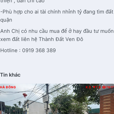
thiện , dân chí cao
-Phù hợp cho ai tài chính nhỉnh tỷ đang tìm đất
quận
Anh Chị có nhu cầu mua để ở hay đầu tư muốn
xem đất liên hệ Thành Đất Ven Đô
Hotline : 0919 368 389
Tin khác
HÀ ĐÔNG
K.D
T.B
7617