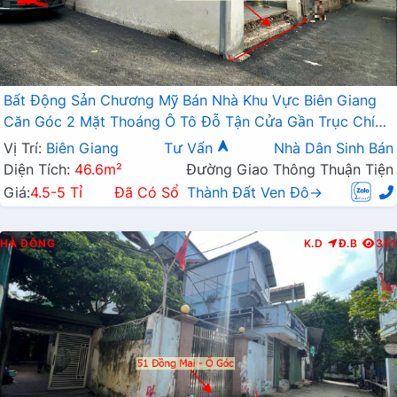
Bất Động Sản Chương Mỹ Bán Nhà Khu Vực Biên Giang
Căn Góc 2 Mặt Thoáng Ô Tô Đỗ Tận Cửa Gần Trục Chính
Kinh Doanh
Vị Trí:
Biên Giang
Tư Vấn
Nhà Dân Sinh Bán
Diện Tích:
46.6m²
Đường Giao Thông Thuận Tiện
Giá:
4.5-5 Tỉ
Đã Có Sổ
Thành Đất Ven Đô→
HÀ ĐÔNG
K.D
Đ.B
351