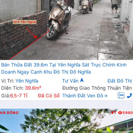
Bán Thửa Đất 39.6m Tại Yên Nghĩa Sát Trục Chính Kinh
Doanh Ngay Cạnh Khu Đô Thị Đô Nghĩa
Vị Trí:
Yên Nghĩa
Tư Vấn
Đất Đô Thị
Diện Tích:
39.6m²
Đường Giao Thông Thuận Tiện
Giá:
6.5-7 Tỉ
Đã Có Sổ
Thành Đất Ven Đô→
HÀ ĐÔNG
T
5960