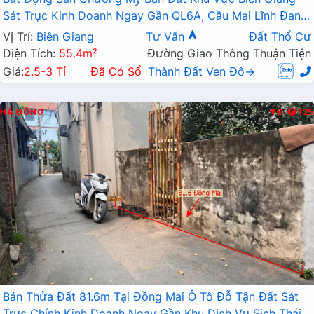
Sát Trục Kinh Doanh Ngay Gần QL6A, Cầu Mai Lĩnh Đang
Mở Rộng
Vị Trí:
Biên Giang
Tư Vấn
Đất Thổ Cư
Diện Tích:
55.4m²
Đường Giao Thông Thuận Tiện
Giá:
2.5-3 Tỉ
Đã Có Sổ
Thành Đất Ven Đô→
HÀ ĐÔNG
Đ
125
Bán Thửa Đất 81.6m Tại Đồng Mai Ô Tô Đỗ Tận Đất Sát
Trục Chính Kinh Doanh Ngay Gần Khu Dịch Vụ Sinh Thái