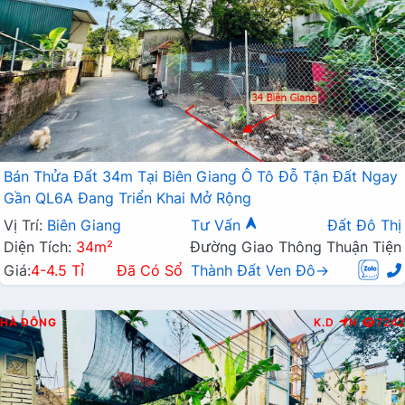
Bán Thửa Đất 34m Tại Biên Giang Ô Tô Đỗ Tận Đất Ngay
Gần QL6A Đang Triển Khai Mở Rộng
Vị Trí:
Biên Giang
Tư Vấn
Đất Đô Thị
Diện Tích:
34m²
Đường Giao Thông Thuận Tiện
Giá:
4-4.5 Tỉ
Đã Có Sổ
Thành Đất Ven Đô→
HÀ ĐÔNG
K.D
N
7242