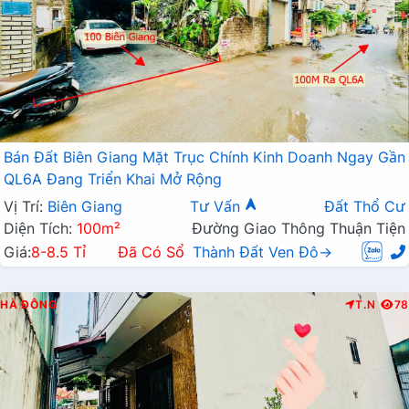
Bán Đất Biên Giang Mặt Trục Chính Kinh Doanh Ngay Gần
QL6A Đang Triển Khai Mở Rộng
Vị Trí:
Biên Giang
Tư Vấn
Đất Thổ Cư
Diện Tích:
100m²
Đường Giao Thông Thuận Tiện
Giá:
8-8.5 Tỉ
Đã Có Sổ
Thành Đất Ven Đô→
HÀ ĐÔNG
T.N
78