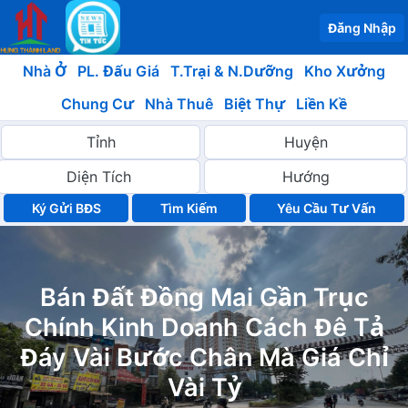
Đăng Nhập
Nhà Ở
PL. Đấu Giá
T.Trại & N.Dưỡng
Kho Xưởng
Chung Cư
Nhà Thuê
Biệt Thự
Liền Kề
Ký Gửi BĐS
Yêu Cầu Tư Vấn
Bán Đất Đồng Mai Gần Trục
Chính Kinh Doanh Cách Đê Tả
Đáy Vài Bước Chân Mà Giá Chỉ
Vài Tỷ