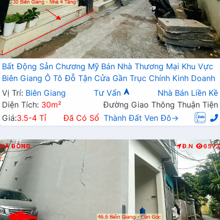
Bất Động Sản Chương Mỹ Bán Nhà Thương Mại Khu Vực
Biên Giang Ô Tô Đỗ Tận Cửa Gần Trục Chính Kinh Doanh
Vị Trí:
Biên Giang
Tư Vấn
Nhà Bán Liền Kề
Diện Tích:
30m²
Đường Giao Thông Thuận Tiện
Giá:
3.5-4 Tỉ
Đã Có Sổ
Thành Đất Ven Đô→
HÀ ĐÔNG
Đ.N
6573