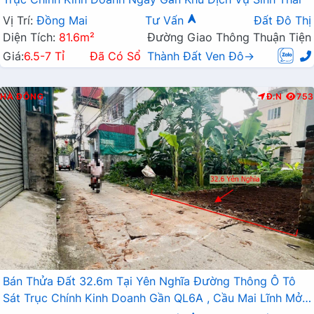
Vị Trí:
Đồng Mai
Tư Vấn
Đất Đô Thị
Diện Tích:
81.6m²
Đường Giao Thông Thuận Tiện
Giá:
6.5-7 Tỉ
Đã Có Sổ
Thành Đất Ven Đô→
HÀ ĐÔNG
Đ.N
753
Bán Thửa Đất 32.6m Tại Yên Nghĩa Đường Thông Ô Tô
Sát Trục Chính Kinh Doanh Gần QL6A , Cầu Mai Lĩnh Mở