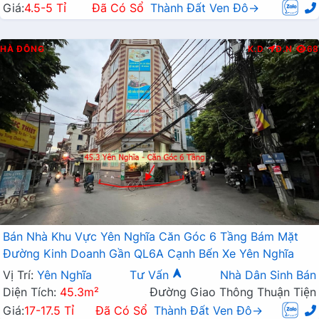
Giá:
4.5-5 Tỉ
Đã Có Sổ
Thành Đất Ven Đô→
HÀ ĐÔNG
K.D
Đ.N
68
Bán Nhà Khu Vực Yên Nghĩa Căn Góc 6 Tầng Bám Mặt
Đường Kinh Doanh Gần QL6A Cạnh Bến Xe Yên Nghĩa
Vị Trí:
Yên Nghĩa
Tư Vấn
Nhà Dân Sinh Bán
Diện Tích:
45.3m²
Đường Giao Thông Thuận Tiện
Giá:
17-17.5 Tỉ
Đã Có Sổ
Thành Đất Ven Đô→