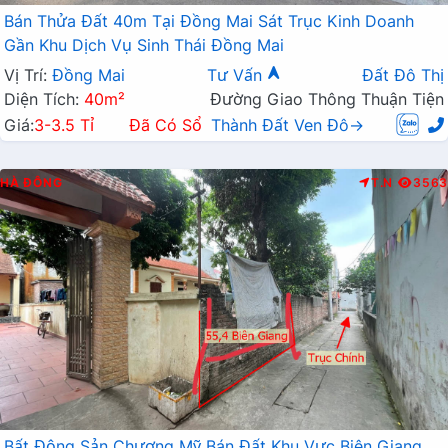
Bán Thửa Đất 40m Tại Đồng Mai Sát Trục Kinh Doanh
Gần Khu Dịch Vụ Sinh Thái Đồng Mai
Vị Trí:
Đồng Mai
Tư Vấn
Đất Đô Thị
Diện Tích:
40m²
Đường Giao Thông Thuận Tiện
Giá:
3-3.5 Tỉ
Đã Có Sổ
Thành Đất Ven Đô→
HÀ ĐÔNG
T.N
3563
Bất Động Sản Chương Mỹ Bán Đất Khu Vực Biên Giang