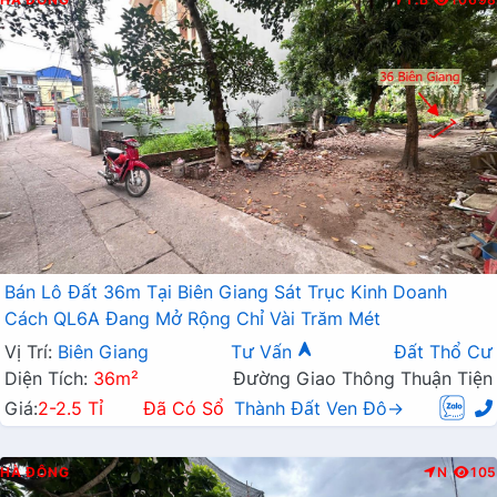
Bán Lô Đất 36m Tại Biên Giang Sát Trục Kinh Doanh
Cách QL6A Đang Mở Rộng Chỉ Vài Trăm Mét
Vị Trí:
Biên Giang
Tư Vấn
Đất Thổ Cư
Diện Tích:
36m²
Đường Giao Thông Thuận Tiện
Giá:
2-2.5 Tỉ
Đã Có Sổ
Thành Đất Ven Đô→
HÀ ĐÔNG
N
105