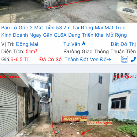
Bán Lô Góc 2 Mặt Tiền 53.2m Tại Đồng Mai Mặt Trục
Kinh Doanh Ngay Gần QL6A Đang Triển Khai Mở Rộng
Vị Trí:
Đồng Mai
Tư Vấn
Đất Đô Thị
Diện Tích:
51m²
Đường Giao Thông Thuận Tiện
Giá:
6-6.5 Tỉ
Đã Có Sổ
Thành Đất Ven Đô→
HÀ ĐÔNG
T.B
237