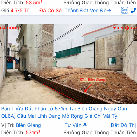
Diện Tích:
53.5m²
Đường Giao Thông Thuận Tiện
Giá:
4.5-5 Tỉ
Đã Có Sổ
Thành Đất Ven Đô→
HÀ ĐÔNG
Đ.N
322
Bán Thửa Đất Phân Lô 57.1m Tại Biên Giang Ngay Gần
QL6A, Cầu Mai Lĩnh Đang Mở Rộng Giá Chỉ Vài Tỷ
Vị Trí:
Biên Giang
Tư Vấn
Đất Đô Thị
Diện Tích:
57.1m²
Đường Giao Thông Thuận Tiện