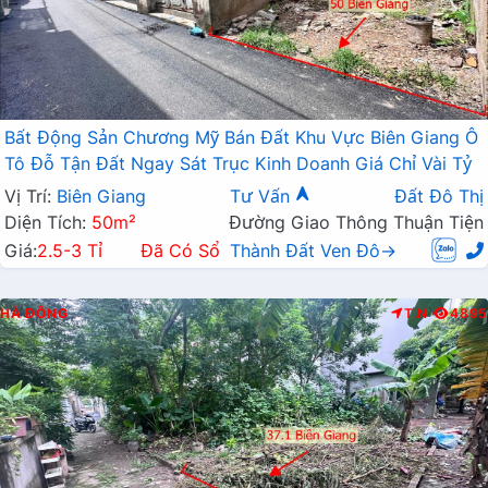
Bất Động Sản Chương Mỹ Bán Đất Khu Vực Biên Giang Ô
Tô Đỗ Tận Đất Ngay Sát Trục Kinh Doanh Giá Chỉ Vài Tỷ
Vị Trí:
Biên Giang
Tư Vấn
Đất Đô Thị
Diện Tích:
50m²
Đường Giao Thông Thuận Tiện
Giá:
2.5-3 Tỉ
Đã Có Sổ
Thành Đất Ven Đô→
HÀ ĐÔNG
T.N
4895