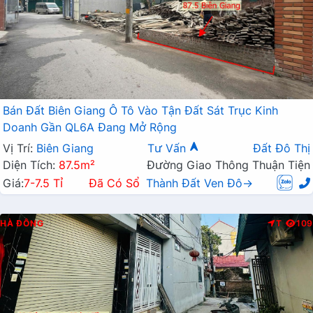
Bán Đất Biên Giang Ô Tô Vào Tận Đất Sát Trục Kinh
Doanh Gần QL6A Đang Mở Rộng
Vị Trí:
Biên Giang
Tư Vấn
Đất Đô Thị
Diện Tích:
87.5m²
Đường Giao Thông Thuận Tiện
Giá:
7-7.5 Tỉ
Đã Có Sổ
Thành Đất Ven Đô→
HÀ ĐÔNG
T
109