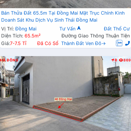
Bán Thửa Đất 65.5m Tại Đồng Mai Mặt Trục Chính Kinh
Doanh Sát Khu Dịch Vụ Sinh Thái Đồng Mai
Vị Trí:
Đồng Mai
Tư Vấn
Đất Thổ Cư
Diện Tích:
65.5m²
Đường Giao Thông Thuận Tiện
Giá:
7-7.5 Tỉ
Đã Có Sổ
Thành Đất Ven Đô→
HÀ ĐÔNG
Đ
869