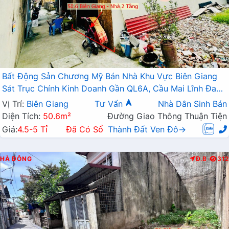
Bất Động Sản Chương Mỹ Bán Nhà Khu Vực Biên Giang
Sát Trục Chính Kinh Doanh Gần QL6A, Cầu Mai Lĩnh Đang
Mở Rộng
Vị Trí:
Biên Giang
Tư Vấn
Nhà Dân Sinh Bán
Diện Tích:
50.6m²
Đường Giao Thông Thuận Tiện
Giá:
4.5-5 Tỉ
Đã Có Sổ
Thành Đất Ven Đô→
HÀ ĐÔNG
Đ.B
312