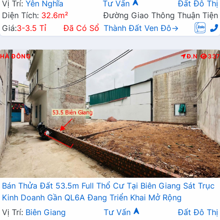
Rộng
Vị Trí:
Yên Nghĩa
Tư Vấn
Đất Đô Thị
Diện Tích:
32.6m²
Đường Giao Thông Thuận Tiện
Giá:
3-3.5 Tỉ
Đã Có Sổ
Thành Đất Ven Đô→
HÀ ĐÔNG
Đ.N
337
Bán Thửa Đất 53.5m Full Thổ Cư Tại Biên Giang Sát Trục
Kinh Doanh Gần QL6A Đang Triển Khai Mở Rộng
Vị Trí:
Biên Giang
Tư Vấn
Đất Đô Thị