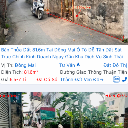
Bán Thửa Đất 81.6m Tại Đồng Mai Ô Tô Đỗ Tận Đất Sát
Trục Chính Kinh Doanh Ngay Gần Khu Dịch Vụ Sinh Thái
Vị Trí:
Đồng Mai
Tư Vấn
Đất Đô Thị
Diện Tích:
81.6m²
Đường Giao Thông Thuận Tiện
Giá:
6.5-7 Tỉ
Đã Có Sổ
Thành Đất Ven Đô→
HÀ ĐÔNG
Đ.N
757