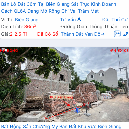
Bán Lô Đất 36m Tại Biên Giang Sát Trục Kinh Doanh
Cách QL6A Đang Mở Rộng Chỉ Vài Trăm Mét
Vị Trí:
Biên Giang
Tư Vấn
Đất Thổ Cư
Diện Tích:
36m²
Đường Giao Thông Thuận Tiện
Giá:
2-2.5 Tỉ
Đã Có Sổ
Thành Đất Ven Đô→
HÀ ĐÔNG
N
108
Bất Động Sản Chương Mỹ Bán Đất Khu Vực Biên Giang