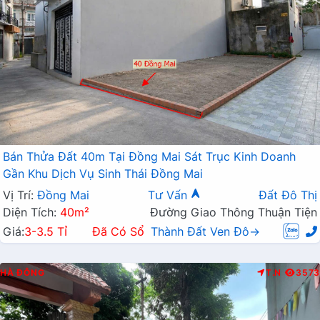
Bán Thửa Đất 40m Tại Đồng Mai Sát Trục Kinh Doanh
Gần Khu Dịch Vụ Sinh Thái Đồng Mai
Vị Trí:
Đồng Mai
Tư Vấn
Đất Đô Thị
Diện Tích:
40m²
Đường Giao Thông Thuận Tiện
Giá:
3-3.5 Tỉ
Đã Có Sổ
Thành Đất Ven Đô→
HÀ ĐÔNG
T.N
3573