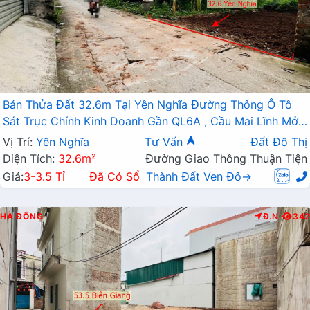
Bán Thửa Đất 32.6m Tại Yên Nghĩa Đường Thông Ô Tô
Sát Trục Chính Kinh Doanh Gần QL6A , Cầu Mai Lĩnh Mở
Rộng
Vị Trí:
Yên Nghĩa
Tư Vấn
Đất Đô Thị
Diện Tích:
32.6m²
Đường Giao Thông Thuận Tiện
Giá:
3-3.5 Tỉ
Đã Có Sổ
Thành Đất Ven Đô→
HÀ ĐÔNG
Đ.N
342