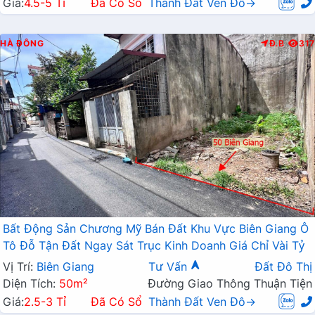
Giá:
4.5-5 Tỉ
Đã Có Sổ
Thành Đất Ven Đô→
HÀ ĐÔNG
Đ.B
317
Bất Động Sản Chương Mỹ Bán Đất Khu Vực Biên Giang Ô
Tô Đỗ Tận Đất Ngay Sát Trục Kinh Doanh Giá Chỉ Vài Tỷ
Vị Trí:
Biên Giang
Tư Vấn
Đất Đô Thị
Diện Tích:
50m²
Đường Giao Thông Thuận Tiện
Giá:
2.5-3 Tỉ
Đã Có Sổ
Thành Đất Ven Đô→