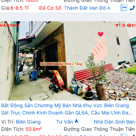
Diện Tích:
100m²
Đường Giao Thông Thuận Tiện
Giá:
8-8.5 Tỉ
Đã Có Sổ
Thành Đất Ven Đô→
HÀ ĐÔNG
T.N
81
Bất Động Sản Chương Mỹ Bán Nhà Khu Vực Biên Giang
Sát Trục Chính Kinh Doanh Gần QL6A, Cầu Mai Lĩnh Đang
Mở Rộng
Vị Trí:
Biên Giang
Tư Vấn
Nhà Dân Sinh Bán
Diện Tích:
50.6m²
Đường Giao Thông Thuận Tiện