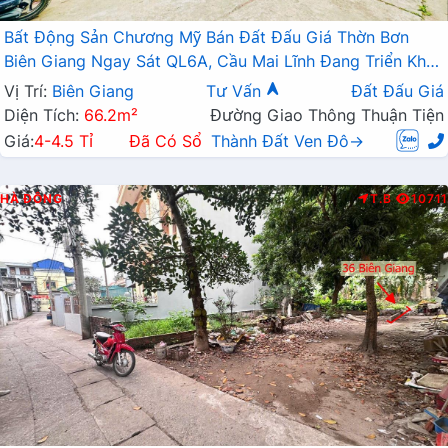
Bất Động Sản Chương Mỹ Bán Đất Đấu Giá Thờn Bơn
Biên Giang Ngay Sát QL6A, Cầu Mai Lĩnh Đang Triển Khai
Mở Rộng
Vị Trí:
Biên Giang
Tư Vấn
Đất Đấu Giá
Diện Tích:
66.2m²
Đường Giao Thông Thuận Tiện
Giá:
4-4.5 Tỉ
Đã Có Sổ
Thành Đất Ven Đô→
HÀ ĐÔNG
T.B
10711