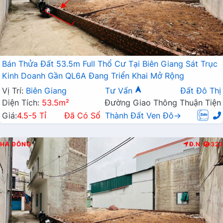
Bán Thửa Đất 53.5m Full Thổ Cư Tại Biên Giang Sát Trục
Kinh Doanh Gần QL6A Đang Triển Khai Mở Rộng
Vị Trí:
Biên Giang
Tư Vấn
Đất Đô Thị
Diện Tích:
53.5m²
Đường Giao Thông Thuận Tiện
Giá:
4.5-5 Tỉ
Đã Có Sổ
Thành Đất Ven Đô→
HÀ ĐÔNG
Đ.N
323