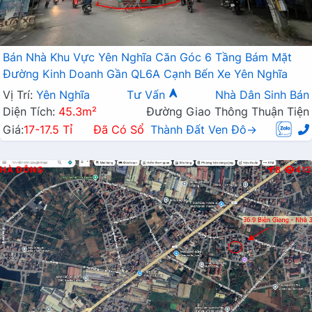
Bán Nhà Khu Vực Yên Nghĩa Căn Góc 6 Tầng Bám Mặt
Đường Kinh Doanh Gần QL6A Cạnh Bến Xe Yên Nghĩa
Vị Trí:
Yên Nghĩa
Tư Vấn
Nhà Dân Sinh Bán
Diện Tích:
45.3m²
Đường Giao Thông Thuận Tiện
Giá:
17-17.5 Tỉ
Đã Có Sổ
Thành Đất Ven Đô→
HÀ ĐÔNG
B
413