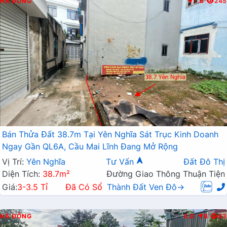
HÀ ĐÔNG
T.B
245
Bán Thửa Đất 38.7m Tại Yên Nghĩa Sát Trục Kinh Doanh
Ngay Gần QL6A, Cầu Mai Lĩnh Đang Mở Rộng
Vị Trí:
Yên Nghĩa
Tư Vấn
Đất Đô Thị
Diện Tích:
38.7m²
Đường Giao Thông Thuận Tiện
Giá:
3-3.5 Tỉ
Đã Có Sổ
Thành Đất Ven Đô→
HÀ ĐÔNG
K.D
B
83