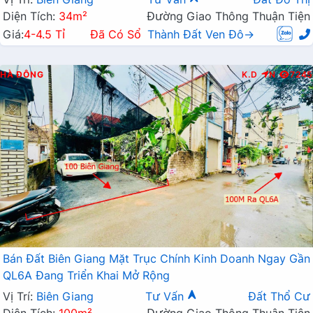
Diện Tích:
34m²
Đường Giao Thông Thuận Tiện
Giá:
4-4.5 Tỉ
Đã Có Sổ
Thành Đất Ven Đô→
HÀ ĐÔNG
K.D
N
7245
Bán Đất Biên Giang Mặt Trục Chính Kinh Doanh Ngay Gần
QL6A Đang Triển Khai Mở Rộng
Vị Trí:
Biên Giang
Tư Vấn
Đất Thổ Cư