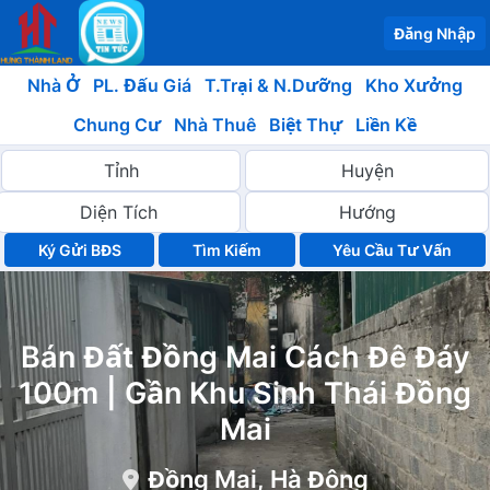
Đăng Nhập
Nhà Ở
PL. Đấu Giá
T.Trại & N.Dưỡng
Kho Xưởng
Chung Cư
Nhà Thuê
Biệt Thự
Liền Kề
Ký Gửi BĐS
Yêu Cầu Tư Vấn
Bán Đất Đồng Mai Cách Đê Đáy
100m | Gần Khu Sinh Thái Đồng
Mai
Đồng Mai, Hà Đông