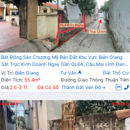
Bất Động Sản Chương Mỹ Bán Đất Khu Vực Biên Giang
Sát Trục Kinh Doanh Ngay Gần QL6A, Cầu Mai Lĩnh Đang
Mở Rộng
Vị Trí:
Biên Giang
Tư Vấn
Đất Thổ Cư
Diện Tích:
55.4m²
Đường Giao Thông Thuận Tiện
Giá:
2.5-3 Tỉ
Đã Có Sổ
Thành Đất Ven Đô→
HÀ ĐÔNG
Đ
127