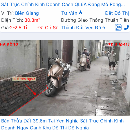
Sát Trục Chính Kinh Doanh Cách QL6A Đang Mở Rộng
Chỉ Vài Trăm Mét
Vị Trí:
Biên Giang
Tư Vấn
Đất Đô Thị
Diện Tích:
30.3m²
Đường Giao Thông Thuận Tiện
Giá:
2-2.5 Tỉ
Đã Có Sổ
Thành Đất Ven Đô→
HÀ ĐÔNG
Đ.B
413
Bán Thửa Đất 39.6m Tại Yên Nghĩa Sát Trục Chính Kinh
Doanh Ngay Cạnh Khu Đô Thị Đô Nghĩa