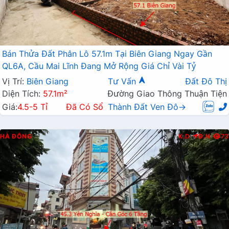
Bán Thửa Đất Phân Lô 57.1m Tại Biên Giang Ngay Gần
QL6A, Cầu Mai Lĩnh Đang Mở Rộng Giá Chỉ Vài Tỷ
Vị Trí:
Biên Giang
Tư Vấn
Đất Đô Thị
Diện Tích:
57.1m²
Đường Giao Thông Thuận Tiện
Giá:
4.5-5 Tỉ
Đã Có Sổ
Thành Đất Ven Đô→
HÀ ĐÔNG
K.D
Đ.N
73