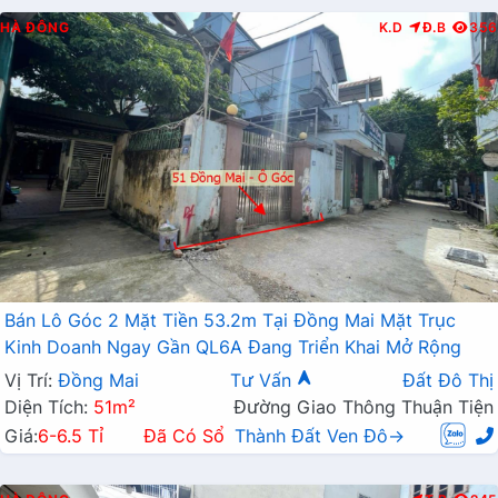
HÀ ĐÔNG
K.D
Đ.B
356
Bán Lô Góc 2 Mặt Tiền 53.2m Tại Đồng Mai Mặt Trục
Kinh Doanh Ngay Gần QL6A Đang Triển Khai Mở Rộng
Vị Trí:
Đồng Mai
Tư Vấn
Đất Đô Thị
Diện Tích:
51m²
Đường Giao Thông Thuận Tiện
Giá:
6-6.5 Tỉ
Đã Có Sổ
Thành Đất Ven Đô→