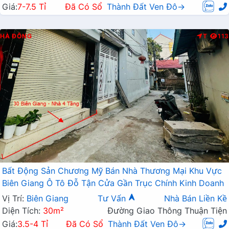
Giá:
7-7.5 Tỉ
Đã Có Sổ
Thành Đất Ven Đô→
HÀ ĐÔNG
T
113
Bất Động Sản Chương Mỹ Bán Nhà Thương Mại Khu Vực
Biên Giang Ô Tô Đỗ Tận Cửa Gần Trục Chính Kinh Doanh
Vị Trí:
Biên Giang
Tư Vấn
Nhà Bán Liền Kề
Diện Tích:
30m²
Đường Giao Thông Thuận Tiện
Giá:
3.5-4 Tỉ
Đã Có Sổ
Thành Đất Ven Đô→