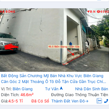
HÀ ĐÔNG
Đ.N
6580
Bất Động Sản Chương Mỹ Bán Nhà Khu Vực Biên Giang
Căn Góc 2 Mặt Thoáng Ô Tô Đỗ Tận Cửa Gần Trục Chính
Kinh Doanh
Vị Trí:
Biên Giang
Tư Vấn
Nhà Dân Sinh Bán
Diện Tích:
46.6m²
Đường Giao Thông Thuận Tiện
Giá:
4.5-5 Tỉ
Đã Có Sổ
Thành Đất Ven Đô→