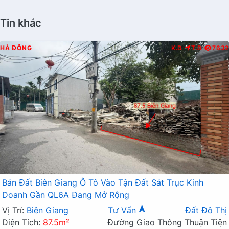
Tin khác
HÀ ĐÔNG
K.D
T.B
7632
Bán Đất Biên Giang Ô Tô Vào Tận Đất Sát Trục Kinh
Doanh Gần QL6A Đang Mở Rộng
Vị Trí:
Biên Giang
Tư Vấn
Đất Đô Thị
Diện Tích:
87.5m²
Đường Giao Thông Thuận Tiện