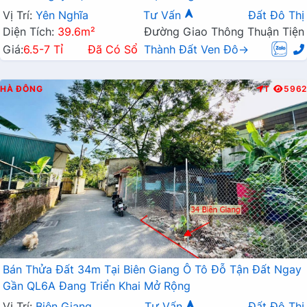
Vị Trí:
Yên Nghĩa
Tư Vấn
Đất Đô Thị
Diện Tích:
39.6m²
Đường Giao Thông Thuận Tiện
Giá:
6.5-7 Tỉ
Đã Có Sổ
Thành Đất Ven Đô→
HÀ ĐÔNG
T
5962
Bán Thửa Đất 34m Tại Biên Giang Ô Tô Đỗ Tận Đất Ngay
Gần QL6A Đang Triển Khai Mở Rộng
Vị Trí:
Biên Giang
Tư Vấn
Đất Đô Thị