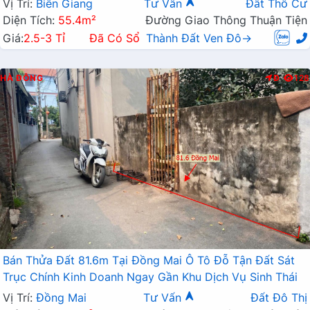
Vị Trí:
Biên Giang
Tư Vấn
Đất Thổ Cư
Diện Tích:
55.4m²
Đường Giao Thông Thuận Tiện
Giá:
2.5-3 Tỉ
Đã Có Sổ
Thành Đất Ven Đô→
HÀ ĐÔNG
Đ
128
Bán Thửa Đất 81.6m Tại Đồng Mai Ô Tô Đỗ Tận Đất Sát
Trục Chính Kinh Doanh Ngay Gần Khu Dịch Vụ Sinh Thái
Vị Trí:
Đồng Mai
Tư Vấn
Đất Đô Thị