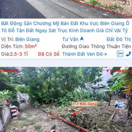
Bất Động Sản Chương Mỹ Bán Đất Khu Vực Biên Giang Ô
Tô Đỗ Tận Đất Ngay Sát Trục Kinh Doanh Giá Chỉ Vài Tỷ
Vị Trí:
Biên Giang
Tư Vấn
Đất Đô Thị
Diện Tích:
50m²
Đường Giao Thông Thuận Tiện
Giá:
2.5-3 Tỉ
Đã Có Sổ
Thành Đất Ven Đô→
HÀ ĐÔNG
T.N
4900