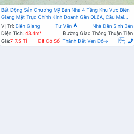
Bất Động Sản Chương Mỹ Bán Nhà 4 Tầng Khu Vực Biên
Giang Mặt Trục Chính Kinh Doanh Gần QL6A, Cầu Mai
Lĩnh Đang Mở Rộng
Vị Trí:
Biên Giang
Tư Vấn
Nhà Dân Sinh Bán
Diện Tích:
43.4m²
Đường Giao Thông Thuận Tiện
Giá:
7-7.5 Tỉ
Đã Có Sổ
Thành Đất Ven Đô→