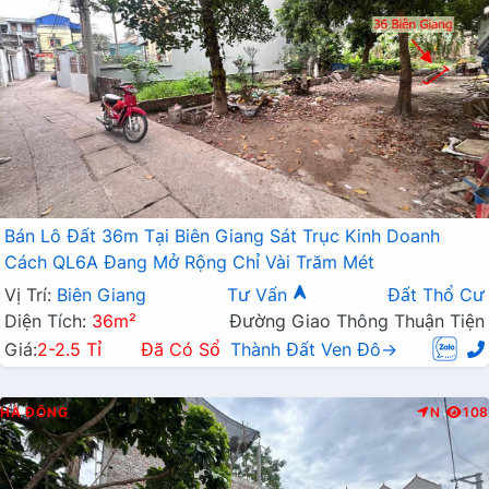
Bán Lô Đất 36m Tại Biên Giang Sát Trục Kinh Doanh
Cách QL6A Đang Mở Rộng Chỉ Vài Trăm Mét
Vị Trí:
Biên Giang
Tư Vấn
Đất Thổ Cư
Diện Tích:
36m²
Đường Giao Thông Thuận Tiện
Giá:
2-2.5 Tỉ
Đã Có Sổ
Thành Đất Ven Đô→
HÀ ĐÔNG
N
108