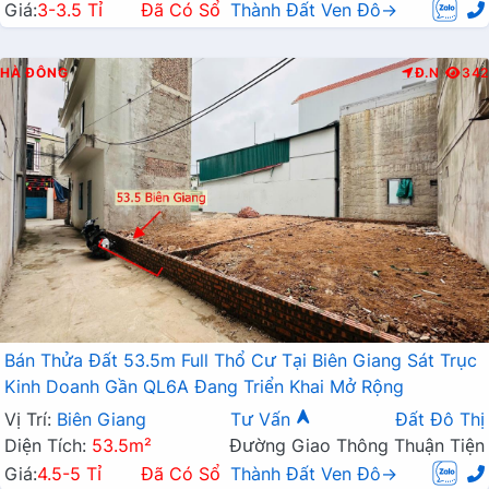
Giá:
3-3.5 Tỉ
Đã Có Sổ
Thành Đất Ven Đô→
HÀ ĐÔNG
Đ.N
342
Bán Thửa Đất 53.5m Full Thổ Cư Tại Biên Giang Sát Trục
Kinh Doanh Gần QL6A Đang Triển Khai Mở Rộng
Vị Trí:
Biên Giang
Tư Vấn
Đất Đô Thị
Diện Tích:
53.5m²
Đường Giao Thông Thuận Tiện
Giá:
4.5-5 Tỉ
Đã Có Sổ
Thành Đất Ven Đô→