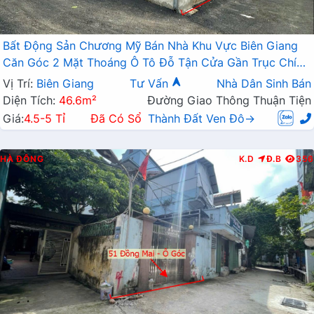
Bất Động Sản Chương Mỹ Bán Nhà Khu Vực Biên Giang
Căn Góc 2 Mặt Thoáng Ô Tô Đỗ Tận Cửa Gần Trục Chính
Kinh Doanh
Vị Trí:
Biên Giang
Tư Vấn
Nhà Dân Sinh Bán
Diện Tích:
46.6m²
Đường Giao Thông Thuận Tiện
Giá:
4.5-5 Tỉ
Đã Có Sổ
Thành Đất Ven Đô→
HÀ ĐÔNG
K.D
Đ.B
356