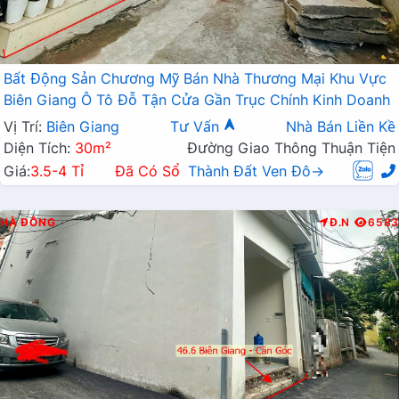
Bất Động Sản Chương Mỹ Bán Nhà Thương Mại Khu Vực
Biên Giang Ô Tô Đỗ Tận Cửa Gần Trục Chính Kinh Doanh
Vị Trí:
Biên Giang
Tư Vấn
Nhà Bán Liền Kề
Diện Tích:
30m²
Đường Giao Thông Thuận Tiện
Giá:
3.5-4 Tỉ
Đã Có Sổ
Thành Đất Ven Đô→
HÀ ĐÔNG
Đ.N
6583