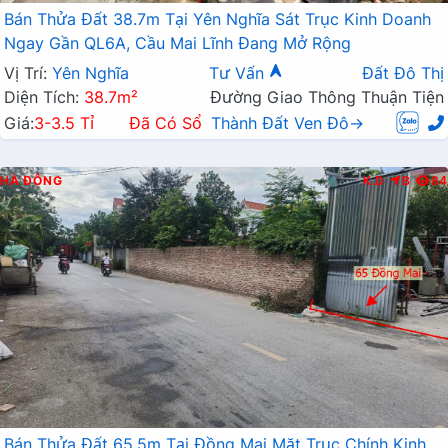
Bán Thửa Đất 38.7m Tại Yên Nghĩa Sát Trục Kinh Doanh
Ngay Gần QL6A, Cầu Mai Lĩnh Đang Mở Rộng
Vị Trí:
Yên Nghĩa
Tư Vấn
Đất Đô Thị
Diện Tích:
38.7m²
Đường Giao Thông Thuận Tiện
Giá:
3-3.5 Tỉ
Đã Có Sổ
Thành Đất Ven Đô→
HÀ ĐÔNG
K.D
B
84
Bán Thửa Đất 65.5m Tại Đồng Mai Mặt Trục Chính Kinh