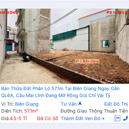
HÀ ĐÔNG
Đ.N
325
Bán Thửa Đất Phân Lô 57.1m Tại Biên Giang Ngay Gần
QL6A, Cầu Mai Lĩnh Đang Mở Rộng Giá Chỉ Vài Tỷ
Vị Trí:
Biên Giang
Tư Vấn
Đất Đô Thị
Diện Tích:
57.1m²
Đường Giao Thông Thuận Tiện
Giá:
4.5-5 Tỉ
Đã Có Sổ
Thành Đất Ven Đô→