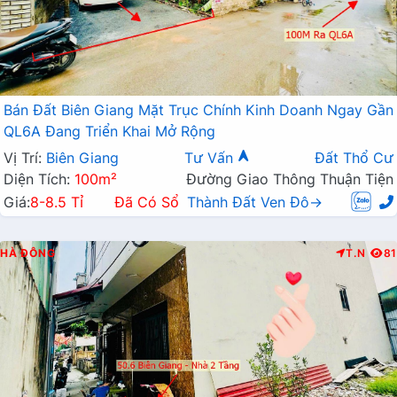
Bán Đất Biên Giang Mặt Trục Chính Kinh Doanh Ngay Gần
QL6A Đang Triển Khai Mở Rộng
Vị Trí:
Biên Giang
Tư Vấn
Đất Thổ Cư
Diện Tích:
100m²
Đường Giao Thông Thuận Tiện
Giá:
8-8.5 Tỉ
Đã Có Sổ
Thành Đất Ven Đô→
HÀ ĐÔNG
T.N
81