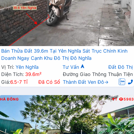
Bán Thửa Đất 39.6m Tại Yên Nghĩa Sát Trục Chính Kinh
Doanh Ngay Cạnh Khu Đô Thị Đô Nghĩa
Vị Trí:
Yên Nghĩa
Tư Vấn
Đất Đô Thị
Diện Tích:
39.6m²
Đường Giao Thông Thuận Tiện
Giá:
6.5-7 Tỉ
Đã Có Sổ
Thành Đất Ven Đô→
HÀ ĐÔNG
T
5963