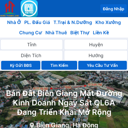
Đăng Nhập
Nhà Ở
PL. Đấu Giá
T.Trại & N.Dưỡng
Kho Xưởng
Chung Cư
Nhà Thuê
Biệt Thự
Liền Kề
Ký Gửi BĐS
Yêu Cầu Tư Vấn
Bán Đất Biên Giang Mặt Đường
Kinh Doanh Ngay Sát QL6A
Đang Triển Khai Mở Rộng
Biên Giang, Hà Đông