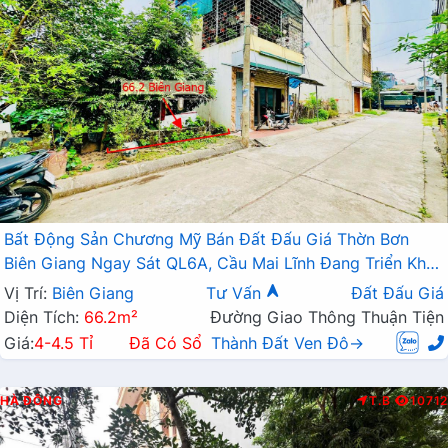
Bất Động Sản Chương Mỹ Bán Đất Đấu Giá Thờn Bơn
Biên Giang Ngay Sát QL6A, Cầu Mai Lĩnh Đang Triển Khai
Mở Rộng
Vị Trí:
Biên Giang
Tư Vấn
Đất Đấu Giá
Diện Tích:
66.2m²
Đường Giao Thông Thuận Tiện
Giá:
4-4.5 Tỉ
Đã Có Sổ
Thành Đất Ven Đô→
HÀ ĐÔNG
T.B
10712