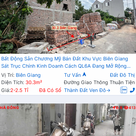
Bất Động Sản Chương Mỹ Bán Đất Khu Vực Biên Giang
Sát Trục Chính Kinh Doanh Cách QL6A Đang Mở Rộng
Chỉ Vài Trăm Mét
Vị Trí:
Biên Giang
Tư Vấn
Đất Đô Thị
Diện Tích:
30.3m²
Đường Giao Thông Thuận Tiện
Giá:
2-2.5 Tỉ
Đã Có Sổ
Thành Đất Ven Đô→
HÀ ĐÔNG
Đ.B
413