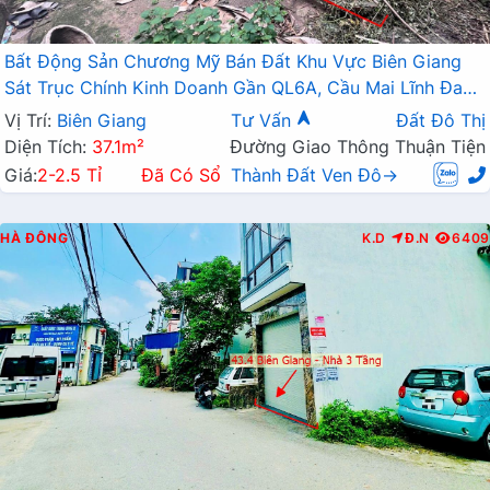
Bất Động Sản Chương Mỹ Bán Đất Khu Vực Biên Giang
Sát Trục Chính Kinh Doanh Gần QL6A, Cầu Mai Lĩnh Đang
Mở Rộng
Vị Trí:
Biên Giang
Tư Vấn
Đất Đô Thị
Diện Tích:
37.1m²
Đường Giao Thông Thuận Tiện
Giá:
2-2.5 Tỉ
Đã Có Sổ
Thành Đất Ven Đô→
HÀ ĐÔNG
K.D
Đ.N
6409