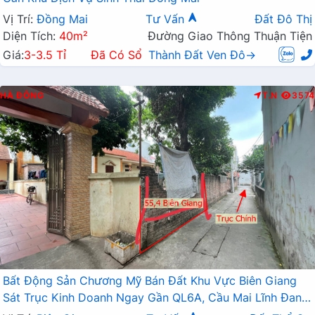
Vị Trí:
Đồng Mai
Tư Vấn
Đất Đô Thị
Diện Tích:
40m²
Đường Giao Thông Thuận Tiện
Giá:
3-3.5 Tỉ
Đã Có Sổ
Thành Đất Ven Đô→
HÀ ĐÔNG
T.N
3574
Bất Động Sản Chương Mỹ Bán Đất Khu Vực Biên Giang
Sát Trục Kinh Doanh Ngay Gần QL6A, Cầu Mai Lĩnh Đang
Mở Rộng