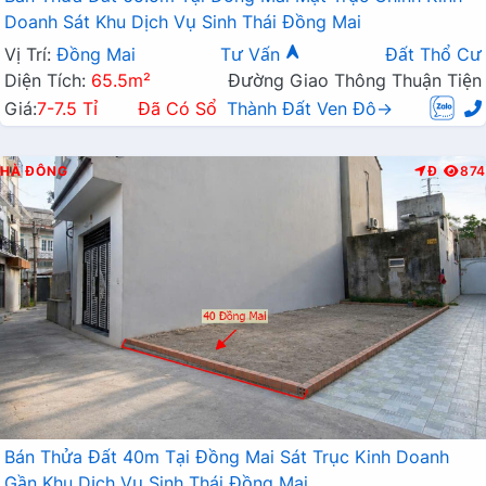
Doanh Sát Khu Dịch Vụ Sinh Thái Đồng Mai
Vị Trí:
Đồng Mai
Tư Vấn
Đất Thổ Cư
Diện Tích:
65.5m²
Đường Giao Thông Thuận Tiện
Giá:
7-7.5 Tỉ
Đã Có Sổ
Thành Đất Ven Đô→
HÀ ĐÔNG
Đ
874
Bán Thửa Đất 40m Tại Đồng Mai Sát Trục Kinh Doanh
Gần Khu Dịch Vụ Sinh Thái Đồng Mai