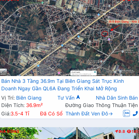
Bán Nhà 3 Tầng 36.9m Tại Biên Giang Sát Trục Kinh
Doanh Ngay Gần QL6A Đang Triển Khai Mở Rộng
Vị Trí:
Biên Giang
Tư Vấn
Nhà Dân Sinh Bán
Diện Tích:
36.9m²
Đường Giao Thông Thuận Tiện
Giá:
3.5-4 Tỉ
Đã Có Sổ
Thành Đất Ven Đô→
HÀ ĐÔNG
Đ.B
185