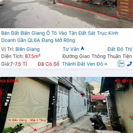
Bán Đất Biên Giang Ô Tô Vào Tận Đất Sát Trục Kinh
Doanh Gần QL6A Đang Mở Rộng
Vị Trí:
Biên Giang
Tư Vấn
Đất Đô Thị
Diện Tích:
87.5m²
Đường Giao Thông Thuận Tiện
Giá:
7-7.5 Tỉ
Đã Có Sổ
Thành Đất Ven Đô→
HÀ ĐÔNG
T
115