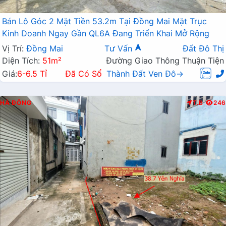
Bán Lô Góc 2 Mặt Tiền 53.2m Tại Đồng Mai Mặt Trục
Kinh Doanh Ngay Gần QL6A Đang Triển Khai Mở Rộng
Vị Trí:
Đồng Mai
Tư Vấn
Đất Đô Thị
Diện Tích:
51m²
Đường Giao Thông Thuận Tiện
Giá:
6-6.5 Tỉ
Đã Có Sổ
Thành Đất Ven Đô→
HÀ ĐÔNG
T.B
246