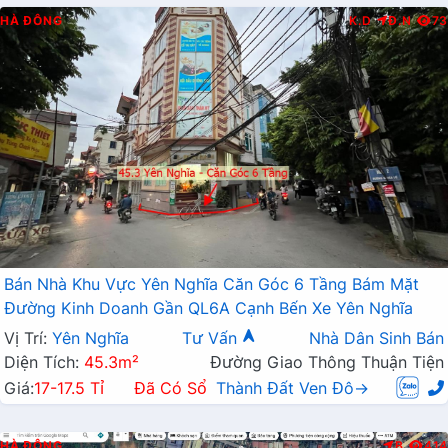
HÀ ĐÔNG
K.D
Đ.N
73
Bán Nhà Khu Vực Yên Nghĩa Căn Góc 6 Tầng Bám Mặt
Đường Kinh Doanh Gần QL6A Cạnh Bến Xe Yên Nghĩa
Vị Trí:
Yên Nghĩa
Tư Vấn
Nhà Dân Sinh Bán
Diện Tích:
45.3m²
Đường Giao Thông Thuận Tiện
Giá:
17-17.5 Tỉ
Đã Có Sổ
Thành Đất Ven Đô→
HÀ ĐÔNG
B
414