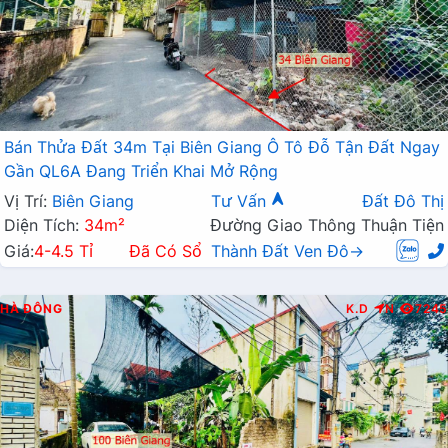
Bán Thửa Đất 34m Tại Biên Giang Ô Tô Đỗ Tận Đất Ngay
Gần QL6A Đang Triển Khai Mở Rộng
Vị Trí:
Biên Giang
Tư Vấn
Đất Đô Thị
Diện Tích:
34m²
Đường Giao Thông Thuận Tiện
Giá:
4-4.5 Tỉ
Đã Có Sổ
Thành Đất Ven Đô→
HÀ ĐÔNG
K.D
N
7245