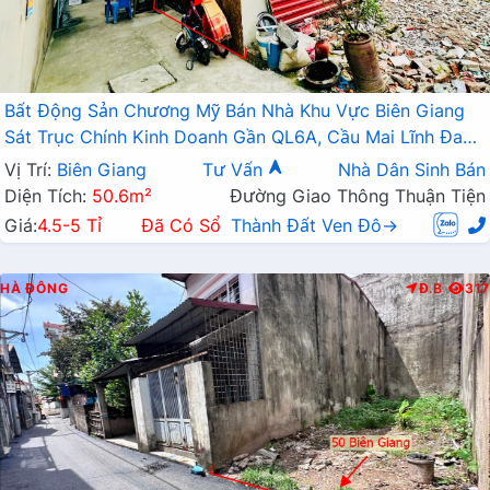
Bất Động Sản Chương Mỹ Bán Nhà Khu Vực Biên Giang
Sát Trục Chính Kinh Doanh Gần QL6A, Cầu Mai Lĩnh Đang
Mở Rộng
Vị Trí:
Biên Giang
Tư Vấn
Nhà Dân Sinh Bán
Diện Tích:
50.6m²
Đường Giao Thông Thuận Tiện
Giá:
4.5-5 Tỉ
Đã Có Sổ
Thành Đất Ven Đô→
HÀ ĐÔNG
Đ.B
317