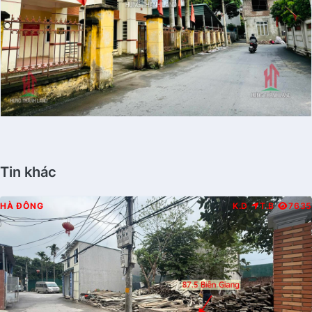
Tin khác
HÀ ĐÔNG
K.D
T.B
7635