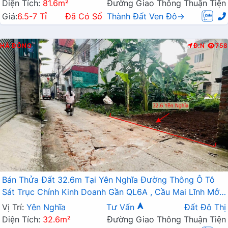
Diện Tích:
81.6m²
Đường Giao Thông Thuận Tiện
Giá:
6.5-7 Tỉ
Đã Có Sổ
Thành Đất Ven Đô→
HÀ ĐÔNG
Đ.N
758
Bán Thửa Đất 32.6m Tại Yên Nghĩa Đường Thông Ô Tô
Sát Trục Chính Kinh Doanh Gần QL6A , Cầu Mai Lĩnh Mở
Rộng
Vị Trí:
Yên Nghĩa
Tư Vấn
Đất Đô Thị
Diện Tích:
32.6m²
Đường Giao Thông Thuận Tiện