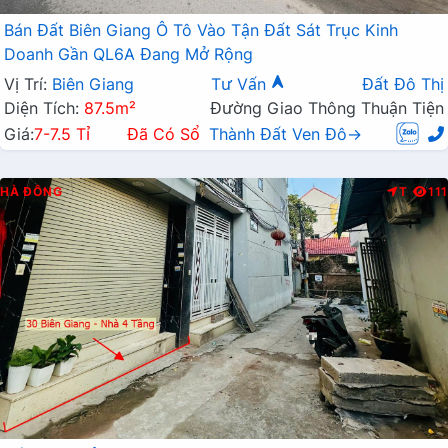
Bán Đất Biên Giang Ô Tô Vào Tận Đất Sát Trục Kinh
Doanh Gần QL6A Đang Mở Rộng
Vị Trí:
Biên Giang
Tư Vấn
Đất Đô Thị
Diện Tích:
87.5m²
Đường Giao Thông Thuận Tiện
Giá:
7-7.5 Tỉ
Đã Có Sổ
Thành Đất Ven Đô→
HÀ ĐÔNG
T
111