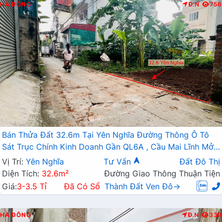
HÀ ĐÔNG
Đ.N
756
Bán Thửa Đất 32.6m Tại Yên Nghĩa Đường Thông Ô Tô
Sát Trục Chính Kinh Doanh Gần QL6A , Cầu Mai Lĩnh Mở
Rộng
Vị Trí:
Yên Nghĩa
Tư Vấn
Đất Đô Thị
Diện Tích:
32.6m²
Đường Giao Thông Thuận Tiện
Giá:
3-3.5 Tỉ
Đã Có Sổ
Thành Đất Ven Đô→
HÀ ĐÔNG
Đ.N
339