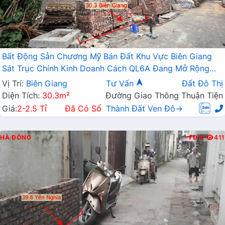
Bất Động Sản Chương Mỹ Bán Đất Khu Vực Biên Giang
Sát Trục Chính Kinh Doanh Cách QL6A Đang Mở Rộng
Chỉ Vài Trăm Mét
Vị Trí:
Biên Giang
Tư Vấn
Đất Đô Thị
Diện Tích:
30.3m²
Đường Giao Thông Thuận Tiện
Giá:
2-2.5 Tỉ
Đã Có Sổ
Thành Đất Ven Đô→
HÀ ĐÔNG
Đ.B
411