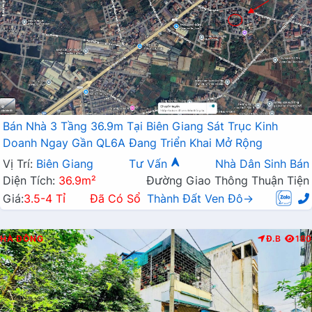
Bán Nhà 3 Tầng 36.9m Tại Biên Giang Sát Trục Kinh
Doanh Ngay Gần QL6A Đang Triển Khai Mở Rộng
Vị Trí:
Biên Giang
Tư Vấn
Nhà Dân Sinh Bán
Diện Tích:
36.9m²
Đường Giao Thông Thuận Tiện
Giá:
3.5-4 Tỉ
Đã Có Sổ
Thành Đất Ven Đô→
HÀ ĐÔNG
Đ.B
180