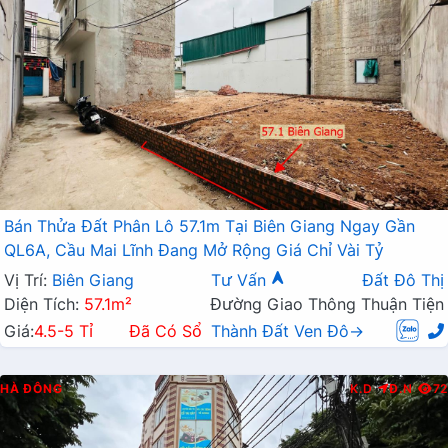
Bán Thửa Đất Phân Lô 57.1m Tại Biên Giang Ngay Gần
QL6A, Cầu Mai Lĩnh Đang Mở Rộng Giá Chỉ Vài Tỷ
Vị Trí:
Biên Giang
Tư Vấn
Đất Đô Thị
Diện Tích:
57.1m²
Đường Giao Thông Thuận Tiện
Giá:
4.5-5 Tỉ
Đã Có Sổ
Thành Đất Ven Đô→
HÀ ĐÔNG
K.D
Đ.N
72