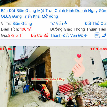
Bán Đất Biên Giang Mặt Trục Chính Kinh Doanh Ngay Gần
QL6A Đang Triển Khai Mở Rộng
Vị Trí:
Biên Giang
Tư Vấn
Đất Thổ Cư
Diện Tích:
100m²
Đường Giao Thông Thuận Tiện
Giá:
8-8.5 Tỉ
Đã Có Sổ
Thành Đất Ven Đô→
HÀ ĐÔNG
T.N
80