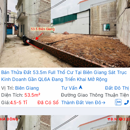
Bán Thửa Đất 53.5m Full Thổ Cư Tại Biên Giang Sát Trục
Kinh Doanh Gần QL6A Đang Triển Khai Mở Rộng
Vị Trí:
Biên Giang
Tư Vấn
Đất Đô Thị
Diện Tích:
53.5m²
Đường Giao Thông Thuận Tiện
Giá:
4.5-5 Tỉ
Đã Có Sổ
Thành Đất Ven Đô→
HÀ ĐÔNG
Đ.N
322