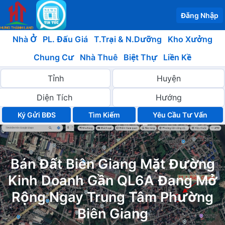
Đăng Nhập
Nhà Ở
PL. Đấu Giá
T.Trại & N.Dưỡng
Kho Xưởng
Chung Cư
Nhà Thuê
Biệt Thự
Liền Kề
Ký Gửi BĐS
Yêu Cầu Tư Vấn
Bán Đất Biên Giang Mặt Đường
Kinh Doanh Gần QL6A Đang Mở
Rộng Ngay Trung Tâm Phường
Biên Giang