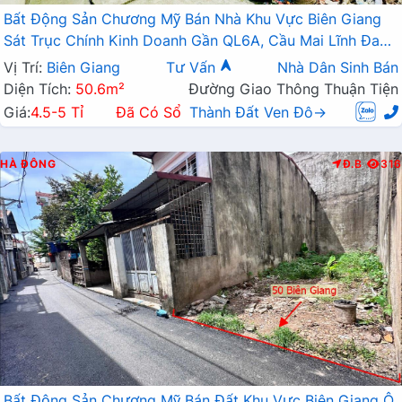
Bất Động Sản Chương Mỹ Bán Nhà Khu Vực Biên Giang
Sát Trục Chính Kinh Doanh Gần QL6A, Cầu Mai Lĩnh Đang
Mở Rộng
Vị Trí:
Biên Giang
Tư Vấn
Nhà Dân Sinh Bán
Diện Tích:
50.6m²
Đường Giao Thông Thuận Tiện
Giá:
4.5-5 Tỉ
Đã Có Sổ
Thành Đất Ven Đô→
HÀ ĐÔNG
Đ.B
316
Bất Động Sản Chương Mỹ Bán Đất Khu Vực Biên Giang Ô