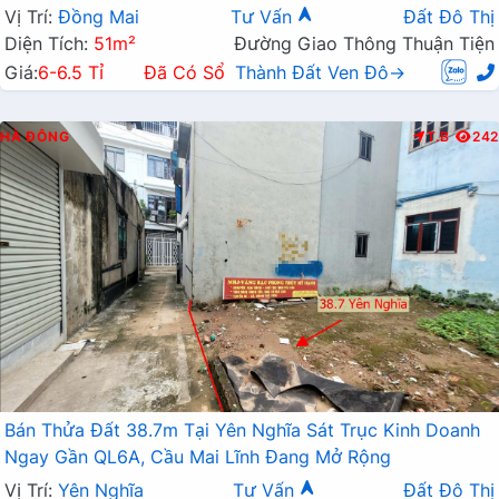
Vị Trí:
Đồng Mai
Tư Vấn
Đất Đô Thị
Diện Tích:
51m²
Đường Giao Thông Thuận Tiện
Giá:
6-6.5 Tỉ
Đã Có Sổ
Thành Đất Ven Đô→
HÀ ĐÔNG
T.B
242
Bán Thửa Đất 38.7m Tại Yên Nghĩa Sát Trục Kinh Doanh
Ngay Gần QL6A, Cầu Mai Lĩnh Đang Mở Rộng
Vị Trí:
Yên Nghĩa
Tư Vấn
Đất Đô Thị