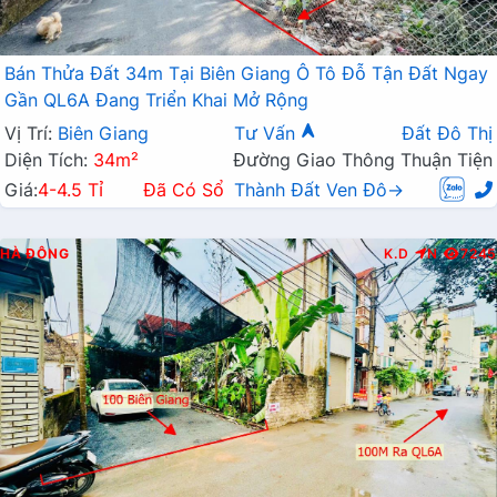
Bán Thửa Đất 34m Tại Biên Giang Ô Tô Đỗ Tận Đất Ngay
Gần QL6A Đang Triển Khai Mở Rộng
Vị Trí:
Biên Giang
Tư Vấn
Đất Đô Thị
Diện Tích:
34m²
Đường Giao Thông Thuận Tiện
Giá:
4-4.5 Tỉ
Đã Có Sổ
Thành Đất Ven Đô→
HÀ ĐÔNG
K.D
N
7245