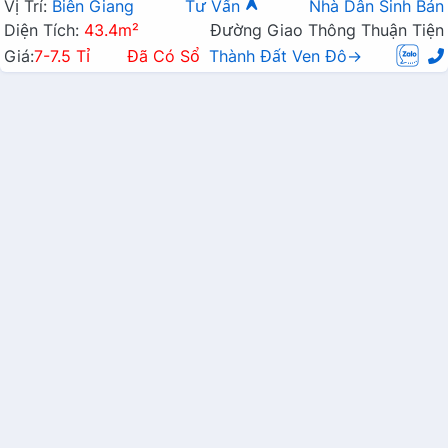
Lĩnh Đang Mở Rộng
Vị Trí:
Biên Giang
Tư Vấn
Nhà Dân Sinh Bán
Diện Tích:
43.4m²
Đường Giao Thông Thuận Tiện
Giá:
7-7.5 Tỉ
Đã Có Sổ
Thành Đất Ven Đô→