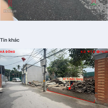
Tin khác
HÀ ĐÔNG
K.D
T.B
7629