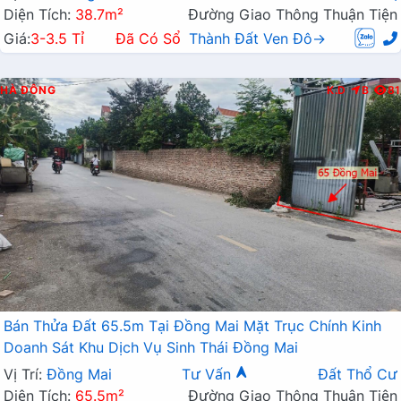
Diện Tích:
38.7m²
Đường Giao Thông Thuận Tiện
Giá:
3-3.5 Tỉ
Đã Có Sổ
Thành Đất Ven Đô→
HÀ ĐÔNG
K.D
B
81
Bán Thửa Đất 65.5m Tại Đồng Mai Mặt Trục Chính Kinh
Doanh Sát Khu Dịch Vụ Sinh Thái Đồng Mai
Vị Trí:
Đồng Mai
Tư Vấn
Đất Thổ Cư
Diện Tích:
65.5m²
Đường Giao Thông Thuận Tiện