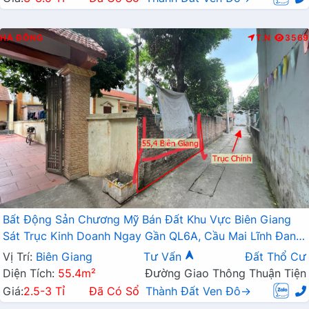
HÀ ĐÔNG
T.N
3569
Bất Động Sản Chương Mỹ Bán Đất Khu Vực Biên Giang
Sát Trục Kinh Doanh Ngay Gần QL6A, Cầu Mai Lĩnh Đang
Mở Rộng
Vị Trí:
Biên Giang
Tư Vấn
Đất Thổ Cư
Diện Tích:
55.4m²
Đường Giao Thông Thuận Tiện
Giá:
2.5-3 Tỉ
Đã Có Sổ
Thành Đất Ven Đô→