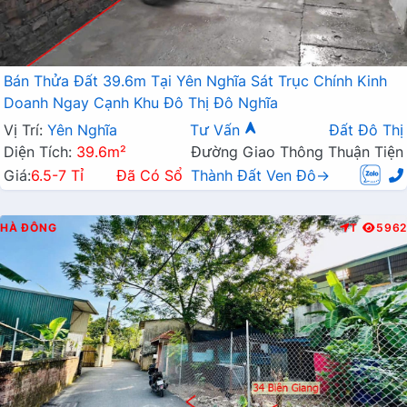
Bán Thửa Đất 39.6m Tại Yên Nghĩa Sát Trục Chính Kinh
Doanh Ngay Cạnh Khu Đô Thị Đô Nghĩa
Vị Trí:
Yên Nghĩa
Tư Vấn
Đất Đô Thị
Diện Tích:
39.6m²
Đường Giao Thông Thuận Tiện
Giá:
6.5-7 Tỉ
Đã Có Sổ
Thành Đất Ven Đô→
HÀ ĐÔNG
T
5962