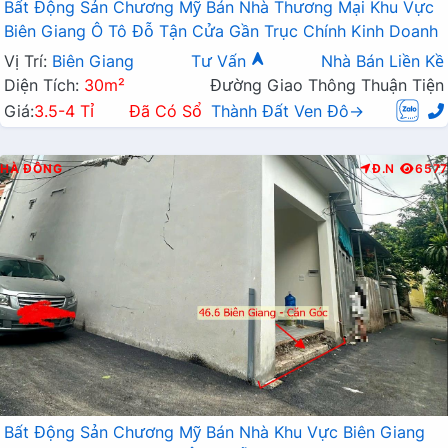
Bất Động Sản Chương Mỹ Bán Nhà Thương Mại Khu Vực
Biên Giang Ô Tô Đỗ Tận Cửa Gần Trục Chính Kinh Doanh
Vị Trí:
Biên Giang
Tư Vấn
Nhà Bán Liền Kề
Diện Tích:
30m²
Đường Giao Thông Thuận Tiện
Giá:
3.5-4 Tỉ
Đã Có Sổ
Thành Đất Ven Đô→
HÀ ĐÔNG
Đ.N
6577
Bất Động Sản Chương Mỹ Bán Nhà Khu Vực Biên Giang