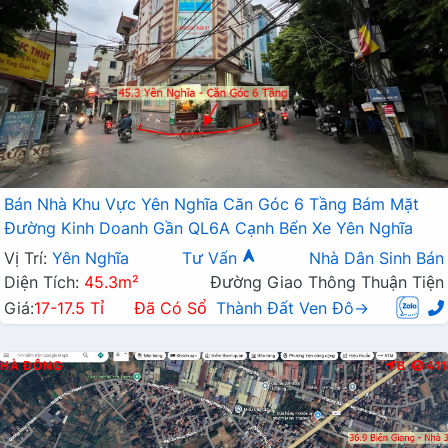
Bán Nhà Khu Vực Yên Nghĩa Căn Góc 6 Tầng Bám Mặt
Đường Kinh Doanh Gần QL6A Cạnh Bến Xe Yên Nghĩa
Vị Trí:
Yên Nghĩa
Tư Vấn
Nhà Dân Sinh Bán
Diện Tích:
45.3m²
Đường Giao Thông Thuận Tiện
Giá:
17-17.5 Tỉ
Đã Có Sổ
Thành Đất Ven Đô→
HÀ ĐÔNG
B
411