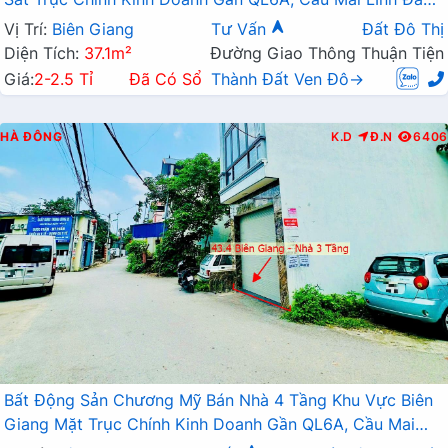
Mở Rộng
Vị Trí:
Biên Giang
Tư Vấn
Đất Đô Thị
Diện Tích:
37.1m²
Đường Giao Thông Thuận Tiện
Giá:
2-2.5 Tỉ
Đã Có Sổ
Thành Đất Ven Đô→
HÀ ĐÔNG
K.D
Đ.N
6406
Bất Động Sản Chương Mỹ Bán Nhà 4 Tầng Khu Vực Biên
Giang Mặt Trục Chính Kinh Doanh Gần QL6A, Cầu Mai