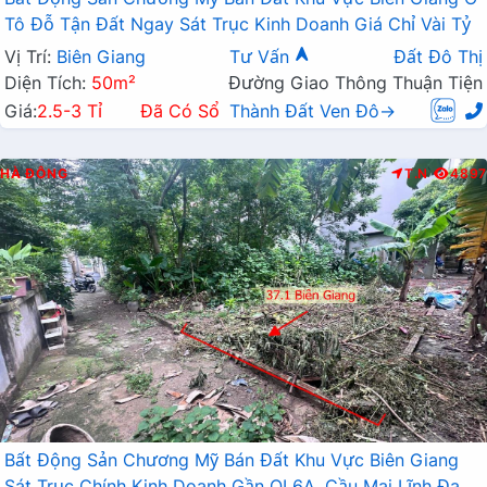
Tô Đỗ Tận Đất Ngay Sát Trục Kinh Doanh Giá Chỉ Vài Tỷ
Vị Trí:
Biên Giang
Tư Vấn
Đất Đô Thị
Diện Tích:
50m²
Đường Giao Thông Thuận Tiện
Giá:
2.5-3 Tỉ
Đã Có Sổ
Thành Đất Ven Đô→
HÀ ĐÔNG
T.N
4897
Bất Động Sản Chương Mỹ Bán Đất Khu Vực Biên Giang
Sát Trục Chính Kinh Doanh Gần QL6A, Cầu Mai Lĩnh Đang