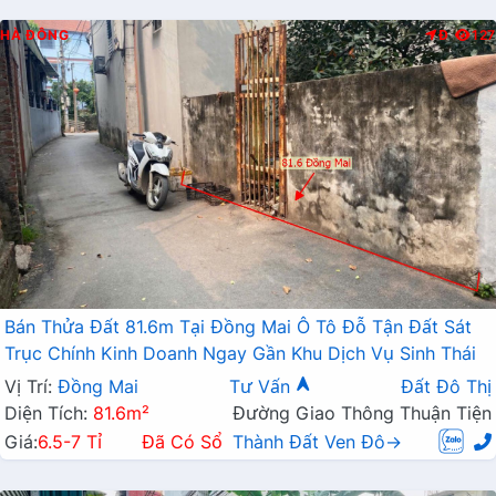
HÀ ĐÔNG
Đ
127
Bán Thửa Đất 81.6m Tại Đồng Mai Ô Tô Đỗ Tận Đất Sát
Trục Chính Kinh Doanh Ngay Gần Khu Dịch Vụ Sinh Thái
Vị Trí:
Đồng Mai
Tư Vấn
Đất Đô Thị
Diện Tích:
81.6m²
Đường Giao Thông Thuận Tiện
Giá:
6.5-7 Tỉ
Đã Có Sổ
Thành Đất Ven Đô→