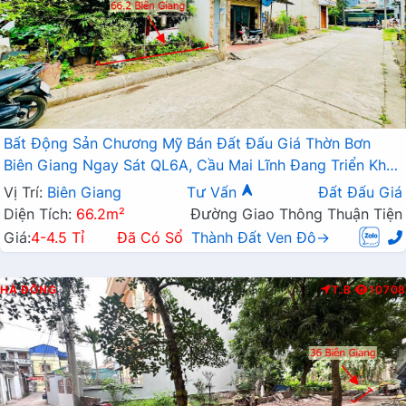
Bất Động Sản Chương Mỹ Bán Đất Đấu Giá Thờn Bơn
Biên Giang Ngay Sát QL6A, Cầu Mai Lĩnh Đang Triển Khai
Mở Rộng
Vị Trí:
Biên Giang
Tư Vấn
Đất Đấu Giá
Diện Tích:
66.2m²
Đường Giao Thông Thuận Tiện
Giá:
4-4.5 Tỉ
Đã Có Sổ
Thành Đất Ven Đô→
HÀ ĐÔNG
T.B
10708