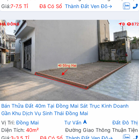
Giá:
7-7.5 Tỉ
Đã Có Sổ
Thành Đất Ven Đô→
HÀ ĐÔNG
Đ
872
Bán Thửa Đất 40m Tại Đồng Mai Sát Trục Kinh Doanh
Gần Khu Dịch Vụ Sinh Thái Đồng Mai
Vị Trí:
Đồng Mai
Tư Vấn
Đất Đô Thị
Diện Tích:
40m²
Đường Giao Thông Thuận Tiện
Giá:
3-3.5 Tỉ
Đã Có Sổ
Thành Đất Ven Đô→