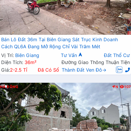
Bán Lô Đất 36m Tại Biên Giang Sát Trục Kinh Doanh
Cách QL6A Đang Mở Rộng Chỉ Vài Trăm Mét
Vị Trí:
Biên Giang
Tư Vấn
Đất Thổ Cư
Diện Tích:
36m²
Đường Giao Thông Thuận Tiện
Giá:
2-2.5 Tỉ
Đã Có Sổ
Thành Đất Ven Đô→
HÀ ĐÔNG
N
107