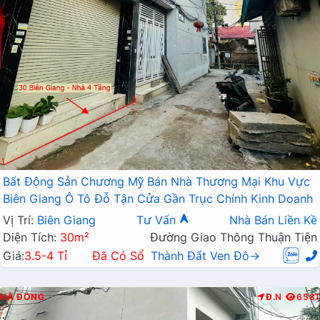
Bất Động Sản Chương Mỹ Bán Nhà Thương Mại Khu Vực
Biên Giang Ô Tô Đỗ Tận Cửa Gần Trục Chính Kinh Doanh
Vị Trí:
Biên Giang
Tư Vấn
Nhà Bán Liền Kề
Diện Tích:
30m²
Đường Giao Thông Thuận Tiện
Giá:
3.5-4 Tỉ
Đã Có Sổ
Thành Đất Ven Đô→
HÀ ĐÔNG
Đ.N
6581