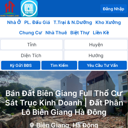
Đăng Nhập
Nhà Ở
PL. Đấu Giá
T.Trại & N.Dưỡng
Kho Xưởng
Chung Cư
Nhà Thuê
Biệt Thự
Liền Kề
Ký Gửi BĐS
Yêu Cầu Tư Vấn
Bán Đất Biên Giang Full Thổ Cư
Sát Trục Kinh Doanh | Đất Phân
Lô Biên Giang Hà Đông
Biên Giang, Hà Đông