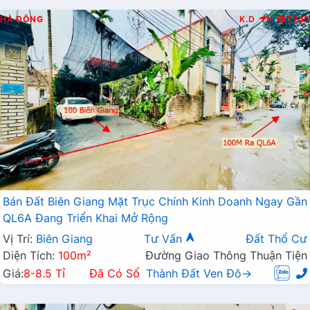
HÀ ĐÔNG
K.D
N
7245
Bán Đất Biên Giang Mặt Trục Chính Kinh Doanh Ngay Gần
QL6A Đang Triển Khai Mở Rộng
Vị Trí:
Biên Giang
Tư Vấn
Đất Thổ Cư
Diện Tích:
100m²
Đường Giao Thông Thuận Tiện
Giá:
8-8.5 Tỉ
Đã Có Sổ
Thành Đất Ven Đô→