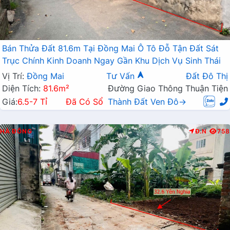
Bán Thửa Đất 81.6m Tại Đồng Mai Ô Tô Đỗ Tận Đất Sát
Trục Chính Kinh Doanh Ngay Gần Khu Dịch Vụ Sinh Thái
Vị Trí:
Đồng Mai
Tư Vấn
Đất Đô Thị
Diện Tích:
81.6m²
Đường Giao Thông Thuận Tiện
Giá:
6.5-7 Tỉ
Đã Có Sổ
Thành Đất Ven Đô→
HÀ ĐÔNG
Đ.N
758