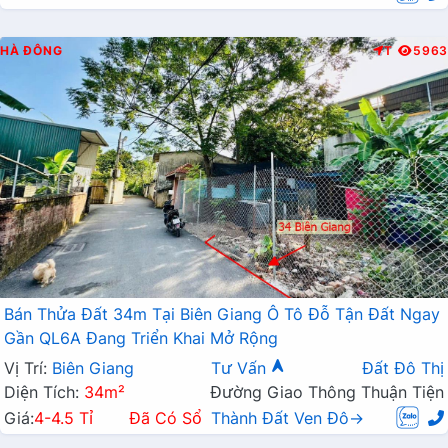
HÀ ĐÔNG
T
5963
Bán Thửa Đất 34m Tại Biên Giang Ô Tô Đỗ Tận Đất Ngay
Gần QL6A Đang Triển Khai Mở Rộng
Vị Trí:
Biên Giang
Tư Vấn
Đất Đô Thị
Diện Tích:
34m²
Đường Giao Thông Thuận Tiện
Giá:
4-4.5 Tỉ
Đã Có Sổ
Thành Đất Ven Đô→