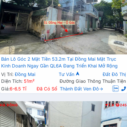
Bán Lô Góc 2 Mặt Tiền 53.2m Tại Đồng Mai Mặt Trục
Kinh Doanh Ngay Gần QL6A Đang Triển Khai Mở Rộng
Vị Trí:
Đồng Mai
Tư Vấn
Đất Đô Thị
Diện Tích:
51m²
Đường Giao Thông Thuận Tiện
Giá:
6-6.5 Tỉ
Đã Có Sổ
Thành Đất Ven Đô→
HÀ ĐÔNG
T.B
245