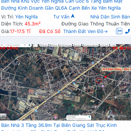
Bán Nhà Khu Vực Yên Nghĩa Căn Góc 6 Tầng Bám Mặt
Đường Kinh Doanh Gần QL6A Cạnh Bến Xe Yên Nghĩa
Vị Trí:
Yên Nghĩa
Tư Vấn
Nhà Dân Sinh Bán
Diện Tích:
45.3m²
Đường Giao Thông Thuận Tiện
Giá:
17-17.5 Tỉ
Đã Có Sổ
Thành Đất Ven Đô→
HÀ ĐÔNG
B
413
Bán Nhà 3 Tầng 36.9m Tại Biên Giang Sát Trục Kinh