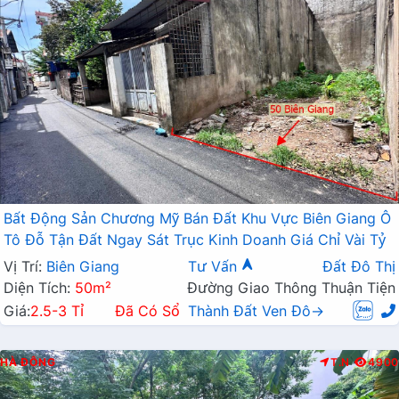
Bất Động Sản Chương Mỹ Bán Đất Khu Vực Biên Giang Ô
Tô Đỗ Tận Đất Ngay Sát Trục Kinh Doanh Giá Chỉ Vài Tỷ
Vị Trí:
Biên Giang
Tư Vấn
Đất Đô Thị
Diện Tích:
50m²
Đường Giao Thông Thuận Tiện
Giá:
2.5-3 Tỉ
Đã Có Sổ
Thành Đất Ven Đô→
HÀ ĐÔNG
T.N
4900