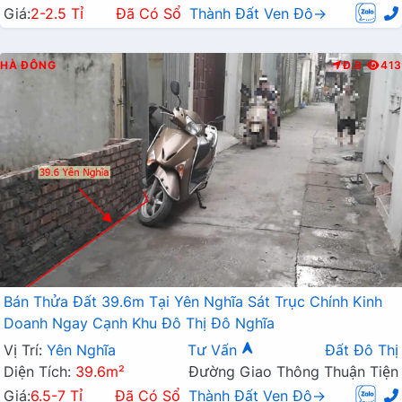
Giá:
2-2.5 Tỉ
Đã Có Sổ
Thành Đất Ven Đô→
HÀ ĐÔNG
Đ.B
413
Bán Thửa Đất 39.6m Tại Yên Nghĩa Sát Trục Chính Kinh
Doanh Ngay Cạnh Khu Đô Thị Đô Nghĩa
Vị Trí:
Yên Nghĩa
Tư Vấn
Đất Đô Thị
Diện Tích:
39.6m²
Đường Giao Thông Thuận Tiện
Giá:
6.5-7 Tỉ
Đã Có Sổ
Thành Đất Ven Đô→