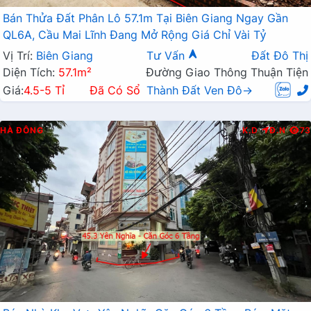
Bán Thửa Đất Phân Lô 57.1m Tại Biên Giang Ngay Gần
QL6A, Cầu Mai Lĩnh Đang Mở Rộng Giá Chỉ Vài Tỷ
Vị Trí:
Biên Giang
Tư Vấn
Đất Đô Thị
Diện Tích:
57.1m²
Đường Giao Thông Thuận Tiện
Giá:
4.5-5 Tỉ
Đã Có Sổ
Thành Đất Ven Đô→
HÀ ĐÔNG
K.D
Đ.N
73