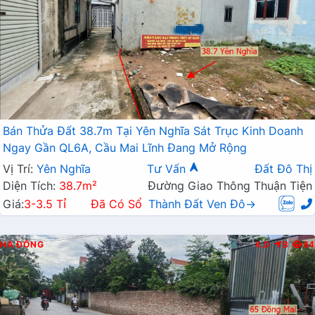
Bán Thửa Đất 38.7m Tại Yên Nghĩa Sát Trục Kinh Doanh
Ngay Gần QL6A, Cầu Mai Lĩnh Đang Mở Rộng
Vị Trí:
Yên Nghĩa
Tư Vấn
Đất Đô Thị
Diện Tích:
38.7m²
Đường Giao Thông Thuận Tiện
Giá:
3-3.5 Tỉ
Đã Có Sổ
Thành Đất Ven Đô→
HÀ ĐÔNG
K.D
B
84