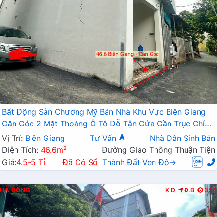
Bất Động Sản Chương Mỹ Bán Nhà Khu Vực Biên Giang
Căn Góc 2 Mặt Thoáng Ô Tô Đỗ Tận Cửa Gần Trục Chính
Kinh Doanh
Vị Trí:
Biên Giang
Tư Vấn
Nhà Dân Sinh Bán
Diện Tích:
46.6m²
Đường Giao Thông Thuận Tiện
Giá:
4.5-5 Tỉ
Đã Có Sổ
Thành Đất Ven Đô→
HÀ ĐÔNG
K.D
Đ.B
356