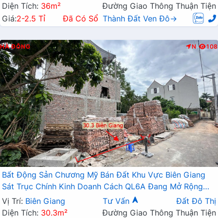
Diện Tích:
36m²
Đường Giao Thông Thuận Tiện
Giá:
2-2.5 Tỉ
Đã Có Sổ
Thành Đất Ven Đô→
HÀ ĐÔNG
N
108
Bất Động Sản Chương Mỹ Bán Đất Khu Vực Biên Giang
Sát Trục Chính Kinh Doanh Cách QL6A Đang Mở Rộng
Chỉ Vài Trăm Mét
Vị Trí:
Biên Giang
Tư Vấn
Đất Đô Thị
Diện Tích:
30.3m²
Đường Giao Thông Thuận Tiện