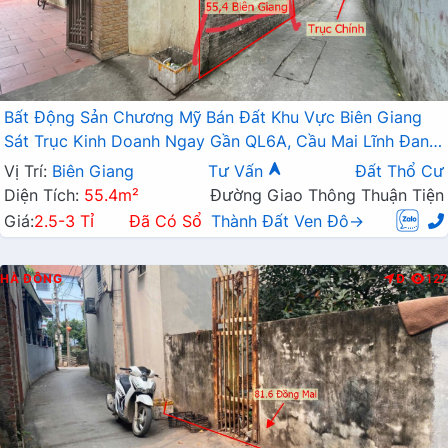
Bất Động Sản Chương Mỹ Bán Đất Khu Vực Biên Giang
Sát Trục Kinh Doanh Ngay Gần QL6A, Cầu Mai Lĩnh Đang
Mở Rộng
Vị Trí:
Biên Giang
Tư Vấn
Đất Thổ Cư
Diện Tích:
55.4m²
Đường Giao Thông Thuận Tiện
Giá:
2.5-3 Tỉ
Đã Có Sổ
Thành Đất Ven Đô→
HÀ ĐÔNG
Đ
127