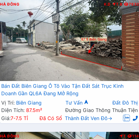
HÀ ĐÔNG
K.D
T.B
7632
Bán Đất Biên Giang Ô Tô Vào Tận Đất Sát Trục Kinh
Doanh Gần QL6A Đang Mở Rộng
Vị Trí:
Biên Giang
Tư Vấn
Đất Đô Thị
Diện Tích:
87.5m²
Đường Giao Thông Thuận Tiện
Giá:
7-7.5 Tỉ
Đã Có Sổ
Thành Đất Ven Đô→
HÀ ĐÔNG
T
114