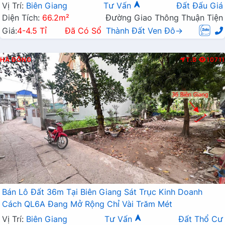
Mở Rộng
Vị Trí:
Biên Giang
Tư Vấn
Đất Đấu Giá
Diện Tích:
66.2m²
Đường Giao Thông Thuận Tiện
Giá:
4-4.5 Tỉ
Đã Có Sổ
Thành Đất Ven Đô→
HÀ ĐÔNG
T.B
10711
Bán Lô Đất 36m Tại Biên Giang Sát Trục Kinh Doanh
Cách QL6A Đang Mở Rộng Chỉ Vài Trăm Mét
Vị Trí:
Biên Giang
Tư Vấn
Đất Thổ Cư