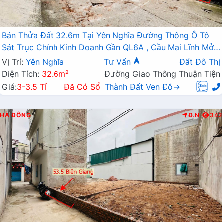
Bán Thửa Đất 32.6m Tại Yên Nghĩa Đường Thông Ô Tô
Sát Trục Chính Kinh Doanh Gần QL6A , Cầu Mai Lĩnh Mở
Rộng
Vị Trí:
Yên Nghĩa
Tư Vấn
Đất Đô Thị
Diện Tích:
32.6m²
Đường Giao Thông Thuận Tiện
Giá:
3-3.5 Tỉ
Đã Có Sổ
Thành Đất Ven Đô→
HÀ ĐÔNG
Đ.N
342