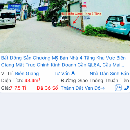
Bất Động Sản Chương Mỹ Bán Nhà 4 Tầng Khu Vực Biên
Giang Mặt Trục Chính Kinh Doanh Gần QL6A, Cầu Mai
Lĩnh Đang Mở Rộng
Vị Trí:
Biên Giang
Tư Vấn
Nhà Dân Sinh Bán
Diện Tích:
43.4m²
Đường Giao Thông Thuận Tiện
Giá:
7-7.5 Tỉ
Đã Có Sổ
Thành Đất Ven Đô→