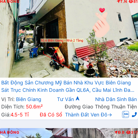
HÀ ĐÔNG
T.N
81
Bất Động Sản Chương Mỹ Bán Nhà Khu Vực Biên Giang
Sát Trục Chính Kinh Doanh Gần QL6A, Cầu Mai Lĩnh Đang
Mở Rộng
Vị Trí:
Biên Giang
Tư Vấn
Nhà Dân Sinh Bán
Diện Tích:
50.6m²
Đường Giao Thông Thuận Tiện
Giá:
4.5-5 Tỉ
Đã Có Sổ
Thành Đất Ven Đô→
HÀ ĐÔNG
Đ.B
317