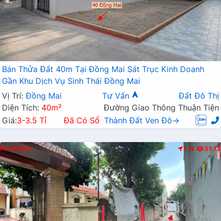
Bán Thửa Đất 40m Tại Đồng Mai Sát Trục Kinh Doanh
Gần Khu Dịch Vụ Sinh Thái Đồng Mai
Vị Trí:
Đồng Mai
Tư Vấn
Đất Đô Thị
Diện Tích:
40m²
Đường Giao Thông Thuận Tiện
Giá:
3-3.5 Tỉ
Đã Có Sổ
Thành Đất Ven Đô→
HÀ ĐÔNG
T.N
3573