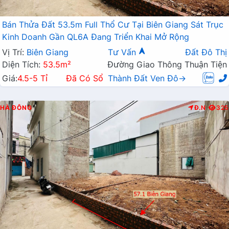
Bán Thửa Đất 53.5m Full Thổ Cư Tại Biên Giang Sát Trục
Kinh Doanh Gần QL6A Đang Triển Khai Mở Rộng
Vị Trí:
Biên Giang
Tư Vấn
Đất Đô Thị
Diện Tích:
53.5m²
Đường Giao Thông Thuận Tiện
Giá:
4.5-5 Tỉ
Đã Có Sổ
Thành Đất Ven Đô→
HÀ ĐÔNG
Đ.N
325