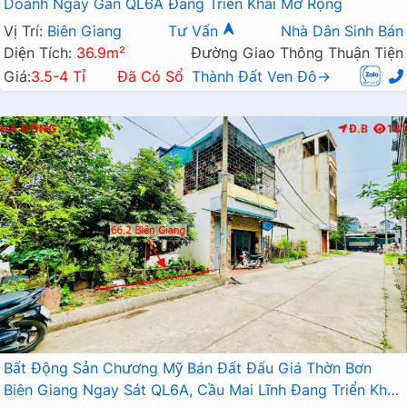
Doanh Ngay Gần QL6A Đang Triển Khai Mở Rộng
Vị Trí:
Biên Giang
Tư Vấn
Nhà Dân Sinh Bán
Diện Tích:
36.9m²
Đường Giao Thông Thuận Tiện
Giá:
3.5-4 Tỉ
Đã Có Sổ
Thành Đất Ven Đô→
HÀ ĐÔNG
Đ.B
181
Bất Động Sản Chương Mỹ Bán Đất Đấu Giá Thờn Bơn
Biên Giang Ngay Sát QL6A, Cầu Mai Lĩnh Đang Triển Khai