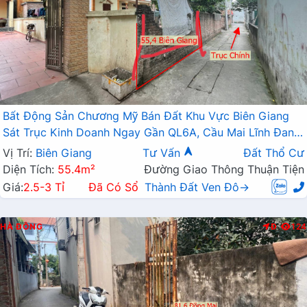
Bất Động Sản Chương Mỹ Bán Đất Khu Vực Biên Giang
Sát Trục Kinh Doanh Ngay Gần QL6A, Cầu Mai Lĩnh Đang
Mở Rộng
Vị Trí:
Biên Giang
Tư Vấn
Đất Thổ Cư
Diện Tích:
55.4m²
Đường Giao Thông Thuận Tiện
Giá:
2.5-3 Tỉ
Đã Có Sổ
Thành Đất Ven Đô→
HÀ ĐÔNG
Đ
124