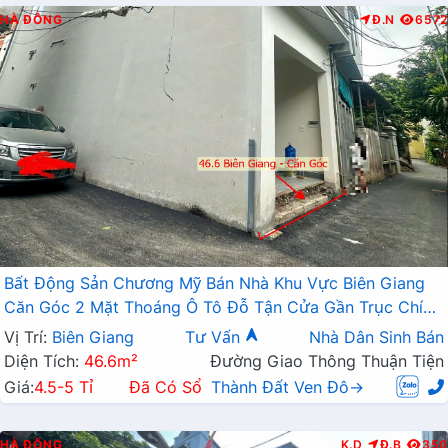
HÀ ĐÔNG
Đ.N
6572
Bất Động Sản Chương Mỹ Bán Nhà Khu Vực Biên Giang
Căn Góc 2 Mặt Thoáng Ô Tô Đỗ Tận Cửa Gần Trục Chính
Kinh Doanh
Vị Trí:
Biên Giang
Tư Vấn
Nhà Dân Sinh Bán
Diện Tích:
46.6m²
Đường Giao Thông Thuận Tiện
Giá:
4.5-5 Tỉ
Đã Có Sổ
Thành Đất Ven Đô→
HÀ ĐÔNG
K.D
Đ.B
350