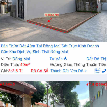
Bán Thửa Đất 40m Tại Đồng Mai Sát Trục Kinh Doanh
Gần Khu Dịch Vụ Sinh Thái Đồng Mai
Vị Trí:
Đồng Mai
Tư Vấn
Đất Đô Thị
Diện Tích:
40m²
Đường Giao Thông Thuận Tiện
Giá:
3-3.5 Tỉ
Đã Có Sổ
Thành Đất Ven Đô→
HÀ ĐÔNG
T.N
3562