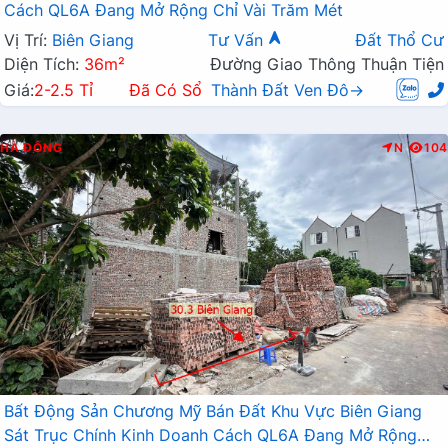
Cách QL6A Đang Mở Rộng Chỉ Vài Trăm Mét
Vị Trí:
Biên Giang
Tư Vấn
Đất Thổ Cư
Diện Tích:
36m²
Đường Giao Thông Thuận Tiện
Giá:
2-2.5 Tỉ
Đã Có Sổ
Thành Đất Ven Đô→
HÀ ĐÔNG
N
104
Bất Động Sản Chương Mỹ Bán Đất Khu Vực Biên Giang
Sát Trục Chính Kinh Doanh Cách QL6A Đang Mở Rộng