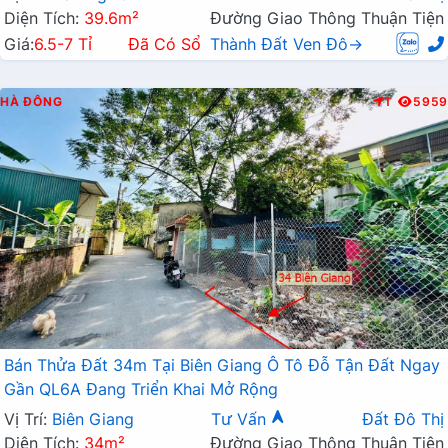
Diện Tích:
39.6m²
Đường Giao Thông Thuận Tiện
Giá:
6.5-7 Tỉ
Đã Có Sổ
Thành Đất Ven Đô→
HÀ ĐÔNG
T
5959
Bán Thửa Đất 34m Tại Biên Giang Ô Tô Đỗ Tận Đất Ngay
Gần QL6A Đang Triển Khai Mở Rộng
Vị Trí:
Biên Giang
Tư Vấn
Đất Đô Thị
Diện Tích:
34m²
Đường Giao Thông Thuận Tiện