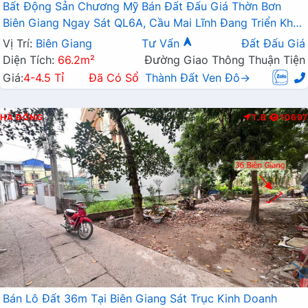
Bất Động Sản Chương Mỹ Bán Đất Đấu Giá Thờn Bơn
Biên Giang Ngay Sát QL6A, Cầu Mai Lĩnh Đang Triển Khai
Mở Rộng
Vị Trí:
Biên Giang
Tư Vấn
Đất Đấu Giá
Diện Tích:
66.2m²
Đường Giao Thông Thuận Tiện
Giá:
4-4.5 Tỉ
Đã Có Sổ
Thành Đất Ven Đô→
HÀ ĐÔNG
T.B
10697
Bán Lô Đất 36m Tại Biên Giang Sát Trục Kinh Doanh