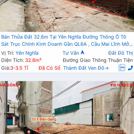
Bán Thửa Đất 32.6m Tại Yên Nghĩa Đường Thông Ô Tô
Sát Trục Chính Kinh Doanh Gần QL6A , Cầu Mai Lĩnh Mở
Rộng
Vị Trí:
Yên Nghĩa
Tư Vấn
Đất Đô Thị
Diện Tích:
32.6m²
Đường Giao Thông Thuận Tiện
Giá:
3-3.5 Tỉ
Đã Có Sổ
Thành Đất Ven Đô→
HÀ ĐÔNG
Đ.N
336