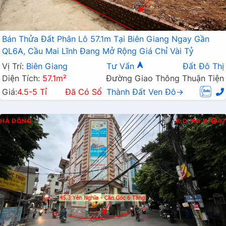
Bán Thửa Đất Phân Lô 57.1m Tại Biên Giang Ngay Gần
QL6A, Cầu Mai Lĩnh Đang Mở Rộng Giá Chỉ Vài Tỷ
Vị Trí:
Biên Giang
Tư Vấn
Đất Đô Thị
Diện Tích:
57.1m²
Đường Giao Thông Thuận Tiện
Giá:
4.5-5 Tỉ
Đã Có Sổ
Thành Đất Ven Đô→
HÀ ĐÔNG
K.D
Đ.N
67