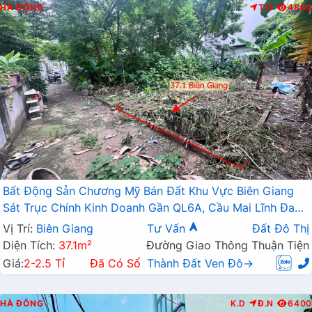
HÀ ĐÔNG
T.N
4894
Bất Động Sản Chương Mỹ Bán Đất Khu Vực Biên Giang
Sát Trục Chính Kinh Doanh Gần QL6A, Cầu Mai Lĩnh Đang
Mở Rộng
Vị Trí:
Biên Giang
Tư Vấn
Đất Đô Thị
Diện Tích:
37.1m²
Đường Giao Thông Thuận Tiện
Giá:
2-2.5 Tỉ
Đã Có Sổ
Thành Đất Ven Đô→
HÀ ĐÔNG
K.D
Đ.N
6400