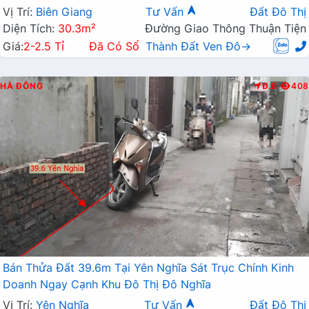
Chỉ Vài Trăm Mét
Vị Trí:
Biên Giang
Tư Vấn
Đất Đô Thị
Diện Tích:
30.3m²
Đường Giao Thông Thuận Tiện
Giá:
2-2.5 Tỉ
Đã Có Sổ
Thành Đất Ven Đô→
HÀ ĐÔNG
Đ.B
408
Bán Thửa Đất 39.6m Tại Yên Nghĩa Sát Trục Chính Kinh
Doanh Ngay Cạnh Khu Đô Thị Đô Nghĩa
Vị Trí:
Yên Nghĩa
Tư Vấn
Đất Đô Thị