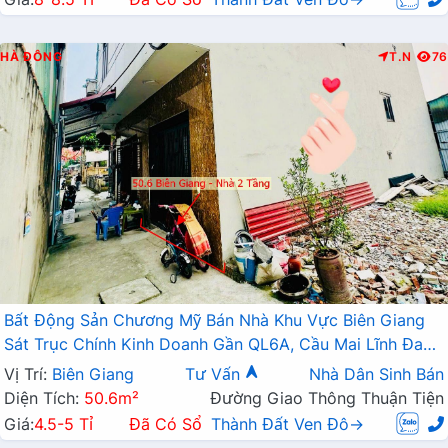
HÀ ĐÔNG
T.N
76
Bất Động Sản Chương Mỹ Bán Nhà Khu Vực Biên Giang
Sát Trục Chính Kinh Doanh Gần QL6A, Cầu Mai Lĩnh Đang
Mở Rộng
Vị Trí:
Biên Giang
Tư Vấn
Nhà Dân Sinh Bán
Diện Tích:
50.6m²
Đường Giao Thông Thuận Tiện
Giá:
4.5-5 Tỉ
Đã Có Sổ
Thành Đất Ven Đô→