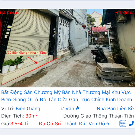
HÀ ĐÔNG
T
108
Bất Động Sản Chương Mỹ Bán Nhà Thương Mại Khu Vực
Biên Giang Ô Tô Đỗ Tận Cửa Gần Trục Chính Kinh Doanh
Vị Trí:
Biên Giang
Tư Vấn
Nhà Bán Liền Kề
Diện Tích:
30m²
Đường Giao Thông Thuận Tiện
Giá:
3.5-4 Tỉ
Đã Có Sổ
Thành Đất Ven Đô→