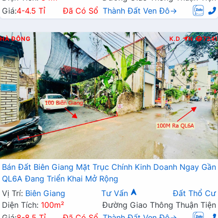
Giá:
4-4.5 Tỉ
Đã Có Sổ
Thành Đất Ven Đô→
HÀ ĐÔNG
K.D
N
7241
Bán Đất Biên Giang Mặt Trục Chính Kinh Doanh Ngay Gần
QL6A Đang Triển Khai Mở Rộng
Vị Trí:
Biên Giang
Tư Vấn
Đất Thổ Cư
Diện Tích:
100m²
Đường Giao Thông Thuận Tiện
Giá:
8-8.5 Tỉ
Đã Có Sổ
Thành Đất Ven Đô→