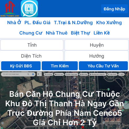
Đăng Nhập
Nhà Ở
PL. Đấu Giá
T.Trại & N.Dưỡng
Kho Xưởng
Chung Cư
Nhà Thuê
Biệt Thự
Liền Kề
Ký Gửi BĐS
Yêu Cầu Tư Vấn
Bán Căn Hộ Chung Cư Thuộc
Khu Đô Thị Thanh Hà Ngay Gần
Trục Đường Phía Nam Cenco5
Giá Chỉ Hơn 2 Tỷ