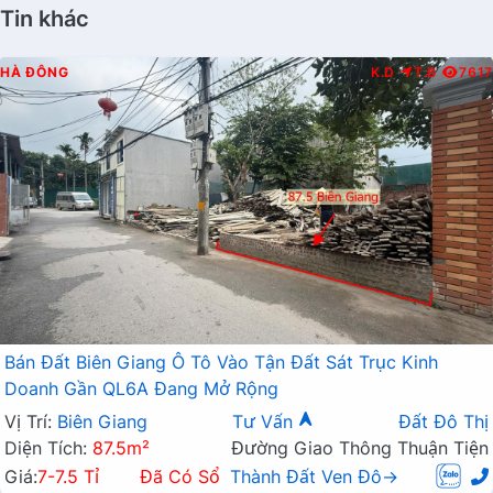
Tin khác
HÀ ĐÔNG
K.D
T.B
7617
Bán Đất Biên Giang Ô Tô Vào Tận Đất Sát Trục Kinh
Doanh Gần QL6A Đang Mở Rộng
Vị Trí:
Biên Giang
Tư Vấn
Đất Đô Thị
Diện Tích:
87.5m²
Đường Giao Thông Thuận Tiện
Giá:
7-7.5 Tỉ
Đã Có Sổ
Thành Đất Ven Đô→