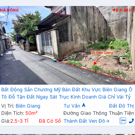
HÀ ĐÔNG
Đ.B
311
Bất Động Sản Chương Mỹ Bán Đất Khu Vực Biên Giang Ô
Tô Đỗ Tận Đất Ngay Sát Trục Kinh Doanh Giá Chỉ Vài Tỷ
Vị Trí:
Biên Giang
Tư Vấn
Đất Đô Thị
Diện Tích:
50m²
Đường Giao Thông Thuận Tiện
Giá:
2.5-3 Tỉ
Đã Có Sổ
Thành Đất Ven Đô→