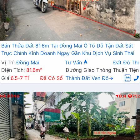
Bán Thửa Đất 81.6m Tại Đồng Mai Ô Tô Đỗ Tận Đất Sát
Trục Chính Kinh Doanh Ngay Gần Khu Dịch Vụ Sinh Thái
Vị Trí:
Đồng Mai
Tư Vấn
Đất Đô Thị
Diện Tích:
81.6m²
Đường Giao Thông Thuận Tiện
Giá:
6.5-7 Tỉ
Đã Có Sổ
Thành Đất Ven Đô→
HÀ ĐÔNG
Đ.N
752