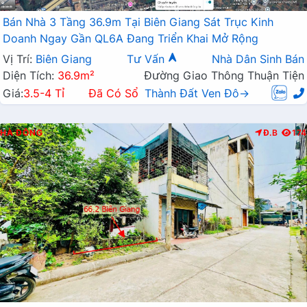
Bán Nhà 3 Tầng 36.9m Tại Biên Giang Sát Trục Kinh
Doanh Ngay Gần QL6A Đang Triển Khai Mở Rộng
Vị Trí:
Biên Giang
Tư Vấn
Nhà Dân Sinh Bán
Diện Tích:
36.9m²
Đường Giao Thông Thuận Tiện
Giá:
3.5-4 Tỉ
Đã Có Sổ
Thành Đất Ven Đô→
HÀ ĐÔNG
Đ.B
174