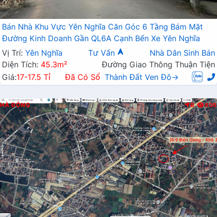
Bán Nhà Khu Vực Yên Nghĩa Căn Góc 6 Tầng Bám Mặt
Đường Kinh Doanh Gần QL6A Cạnh Bến Xe Yên Nghĩa
Vị Trí:
Yên Nghĩa
Tư Vấn
Nhà Dân Sinh Bán
Diện Tích:
45.3m²
Đường Giao Thông Thuận Tiện
Giá:
17-17.5 Tỉ
Đã Có Sổ
Thành Đất Ven Đô→
HÀ ĐÔNG
B
406