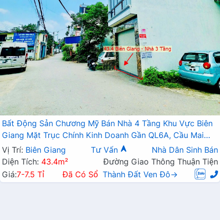
Bất Động Sản Chương Mỹ Bán Nhà 4 Tầng Khu Vực Biên
Giang Mặt Trục Chính Kinh Doanh Gần QL6A, Cầu Mai
Lĩnh Đang Mở Rộng
Vị Trí:
Biên Giang
Tư Vấn
Nhà Dân Sinh Bán
Diện Tích:
43.4m²
Đường Giao Thông Thuận Tiện
Giá:
7-7.5 Tỉ
Đã Có Sổ
Thành Đất Ven Đô→