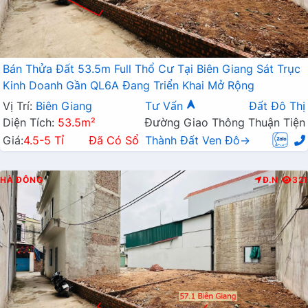
Bán Thửa Đất 53.5m Full Thổ Cư Tại Biên Giang Sát Trục
Kinh Doanh Gần QL6A Đang Triển Khai Mở Rộng
Vị Trí:
Biên Giang
Tư Vấn
Đất Đô Thị
Diện Tích:
53.5m²
Đường Giao Thông Thuận Tiện
Giá:
4.5-5 Tỉ
Đã Có Sổ
Thành Đất Ven Đô→
HÀ ĐÔNG
Đ.N
321