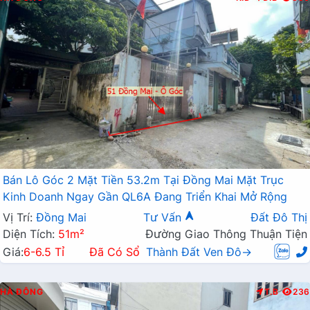
Bán Lô Góc 2 Mặt Tiền 53.2m Tại Đồng Mai Mặt Trục
Kinh Doanh Ngay Gần QL6A Đang Triển Khai Mở Rộng
Vị Trí:
Đồng Mai
Tư Vấn
Đất Đô Thị
Diện Tích:
51m²
Đường Giao Thông Thuận Tiện
Giá:
6-6.5 Tỉ
Đã Có Sổ
Thành Đất Ven Đô→
HÀ ĐÔNG
T.B
236