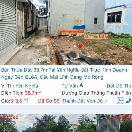
Bán Thửa Đất 38.7m Tại Yên Nghĩa Sát Trục Kinh Doanh
Ngay Gần QL6A, Cầu Mai Lĩnh Đang Mở Rộng
Vị Trí:
Yên Nghĩa
Tư Vấn
Đất Đô Thị
Diện Tích:
38.7m²
Đường Giao Thông Thuận Tiện
Giá:
3-3.5 Tỉ
Đã Có Sổ
Thành Đất Ven Đô→
HÀ ĐÔNG
K.D
B
75