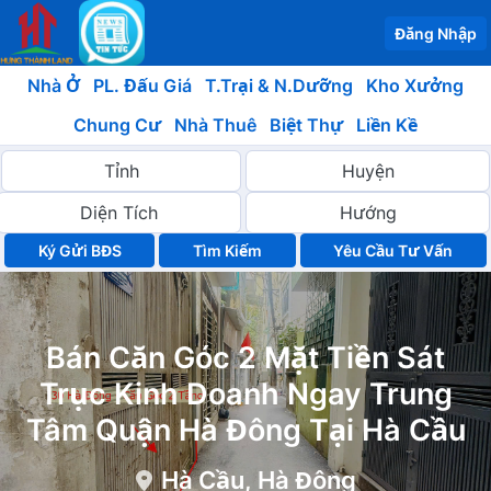
Đăng Nhập
Nhà Ở
PL. Đấu Giá
T.Trại & N.Dưỡng
Kho Xưởng
Chung Cư
Nhà Thuê
Biệt Thự
Liền Kề
Ký Gửi BĐS
Yêu Cầu Tư Vấn
Bán Căn Góc 2 Mặt Tiền Sát
Trục Kinh Doanh Ngay Trung
Tâm Quận Hà Đông Tại Hà Cầu
Hà Cầu, Hà Đông