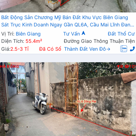
Bất Động Sản Chương Mỹ Bán Đất Khu Vực Biên Giang
Sát Trục Kinh Doanh Ngay Gần QL6A, Cầu Mai Lĩnh Đang
Mở Rộng
Vị Trí:
Biên Giang
Tư Vấn
Đất Thổ Cư
Diện Tích:
55.4m²
Đường Giao Thông Thuận Tiện
Giá:
2.5-3 Tỉ
Đã Có Sổ
Thành Đất Ven Đô→
HÀ ĐÔNG
Đ
127