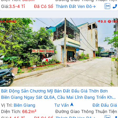
Giá:
3.5-4 Tỉ
Đã Có Sổ
Thành Đất Ven Đô→
HÀ ĐÔNG
Đ.B
180
Bất Động Sản Chương Mỹ Bán Đất Đấu Giá Thờn Bơn
Biên Giang Ngay Sát QL6A, Cầu Mai Lĩnh Đang Triển Khai
Mở Rộng
Vị Trí:
Biên Giang
Tư Vấn
Đất Đấu Giá
Diện Tích:
66.2m²
Đường Giao Thông Thuận Tiện