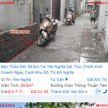
HÀ ĐÔNG
Đ.B
411
Bán Thửa Đất 39.6m Tại Yên Nghĩa Sát Trục Chính Kinh
Doanh Ngay Cạnh Khu Đô Thị Đô Nghĩa
Vị Trí:
Yên Nghĩa
Tư Vấn
Đất Đô Thị
Diện Tích:
39.6m²
Đường Giao Thông Thuận Tiện
Giá:
6.5-7 Tỉ
Đã Có Sổ
Thành Đất Ven Đô→
HÀ ĐÔNG
T
5962