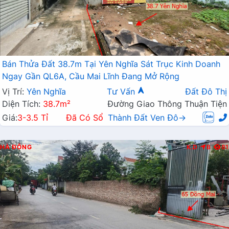
Bán Thửa Đất 38.7m Tại Yên Nghĩa Sát Trục Kinh Doanh
Ngay Gần QL6A, Cầu Mai Lĩnh Đang Mở Rộng
Vị Trí:
Yên Nghĩa
Tư Vấn
Đất Đô Thị
Diện Tích:
38.7m²
Đường Giao Thông Thuận Tiện
Giá:
3-3.5 Tỉ
Đã Có Sổ
Thành Đất Ven Đô→
HÀ ĐÔNG
K.D
B
81