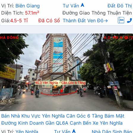
Vị Trí:
Biên Giang
Tư Vấn
Đất Đô Thị
Diện Tích:
57.1m²
Đường Giao Thông Thuận Tiện
Giá:
4.5-5 Tỉ
Đã Có Sổ
Thành Đất Ven Đô→
HÀ ĐÔNG
K.D
Đ.N
72
Bán Nhà Khu Vực Yên Nghĩa Căn Góc 6 Tầng Bám Mặt
Đường Kinh Doanh Gần QL6A Cạnh Bến Xe Yên Nghĩa
Vị Trí:
Yên Nghĩa
Tư Vấn
Nhà Dân Sinh Bán