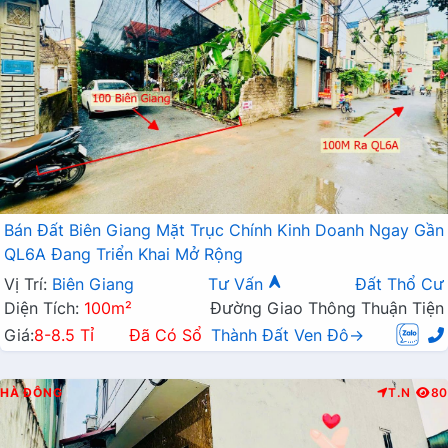
Bán Đất Biên Giang Mặt Trục Chính Kinh Doanh Ngay Gần
QL6A Đang Triển Khai Mở Rộng
Vị Trí:
Biên Giang
Tư Vấn
Đất Thổ Cư
Diện Tích:
100m²
Đường Giao Thông Thuận Tiện
Giá:
8-8.5 Tỉ
Đã Có Sổ
Thành Đất Ven Đô→
HÀ ĐÔNG
T.N
80