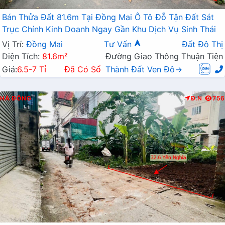
Bán Thửa Đất 81.6m Tại Đồng Mai Ô Tô Đỗ Tận Đất Sát
Trục Chính Kinh Doanh Ngay Gần Khu Dịch Vụ Sinh Thái
Vị Trí:
Đồng Mai
Tư Vấn
Đất Đô Thị
Diện Tích:
81.6m²
Đường Giao Thông Thuận Tiện
Giá:
6.5-7 Tỉ
Đã Có Sổ
Thành Đất Ven Đô→
HÀ ĐÔNG
Đ.N
756