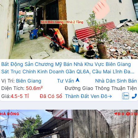
Bất Động Sản Chương Mỹ Bán Nhà Khu Vực Biên Giang
Sát Trục Chính Kinh Doanh Gần QL6A, Cầu Mai Lĩnh Đang
Mở Rộng
Vị Trí:
Biên Giang
Tư Vấn
Nhà Dân Sinh Bán
Diện Tích:
50.6m²
Đường Giao Thông Thuận Tiện
Giá:
4.5-5 Tỉ
Đã Có Sổ
Thành Đất Ven Đô→
HÀ ĐÔNG
Đ.B
316