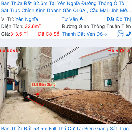
Bán Thửa Đất 32.6m Tại Yên Nghĩa Đường Thông Ô Tô
Sát Trục Chính Kinh Doanh Gần QL6A , Cầu Mai Lĩnh Mở
Rộng
Vị Trí:
Yên Nghĩa
Tư Vấn
Đất Đô Thị
Diện Tích:
32.6m²
Đường Giao Thông Thuận Tiện
Giá:
3-3.5 Tỉ
Đã Có Sổ
Thành Đất Ven Đô→
HÀ ĐÔNG
Đ.N
339
Bán Thửa Đất 53.5m Full Thổ Cư Tại Biên Giang Sát Trục