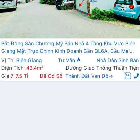
Bất Động Sản Chương Mỹ Bán Nhà 4 Tầng Khu Vực Biên
Giang Mặt Trục Chính Kinh Doanh Gần QL6A, Cầu Mai
Lĩnh Đang Mở Rộng
Vị Trí:
Biên Giang
Tư Vấn
Nhà Dân Sinh Bán
Diện Tích:
43.4m²
Đường Giao Thông Thuận Tiện
Giá:
7-7.5 Tỉ
Đã Có Sổ
Thành Đất Ven Đô→