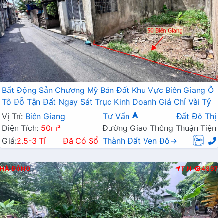
Bất Động Sản Chương Mỹ Bán Đất Khu Vực Biên Giang Ô
Tô Đỗ Tận Đất Ngay Sát Trục Kinh Doanh Giá Chỉ Vài Tỷ
Vị Trí:
Biên Giang
Tư Vấn
Đất Đô Thị
Diện Tích:
50m²
Đường Giao Thông Thuận Tiện
Giá:
2.5-3 Tỉ
Đã Có Sổ
Thành Đất Ven Đô→
HÀ ĐÔNG
T.N
4897