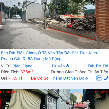
Bán Đất Biên Giang Ô Tô Vào Tận Đất Sát Trục Kinh
Doanh Gần QL6A Đang Mở Rộng
Vị Trí:
Biên Giang
Tư Vấn
Đất Đô Thị
Diện Tích:
87.5m²
Đường Giao Thông Thuận Tiện
Giá:
7-7.5 Tỉ
Đã Có Sổ
Thành Đất Ven Đô→
HÀ ĐÔNG
T
111