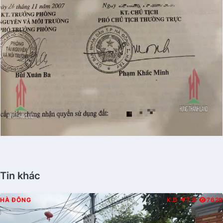
Tin khác
HÀ ĐÔNG
K.D
T.B
7629