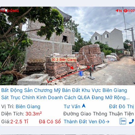
HÀ ĐÔNG
N
107
Bất Động Sản Chương Mỹ Bán Đất Khu Vực Biên Giang
Sát Trục Chính Kinh Doanh Cách QL6A Đang Mở Rộng
Chỉ Vài Trăm Mét
Vị Trí:
Biên Giang
Tư Vấn
Đất Đô Thị
Diện Tích:
30.3m²
Đường Giao Thông Thuận Tiện
Giá:
2-2.5 Tỉ
Đã Có Sổ
Thành Đất Ven Đô→