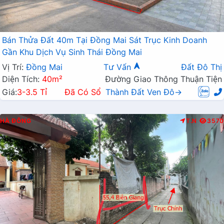
Bán Thửa Đất 40m Tại Đồng Mai Sát Trục Kinh Doanh
Gần Khu Dịch Vụ Sinh Thái Đồng Mai
Vị Trí:
Đồng Mai
Tư Vấn
Đất Đô Thị
Diện Tích:
40m²
Đường Giao Thông Thuận Tiện
Giá:
3-3.5 Tỉ
Đã Có Sổ
Thành Đất Ven Đô→
HÀ ĐÔNG
T.N
3570