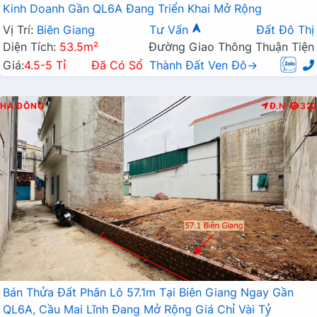
Kinh Doanh Gần QL6A Đang Triển Khai Mở Rộng
Vị Trí:
Biên Giang
Tư Vấn
Đất Đô Thị
Diện Tích:
53.5m²
Đường Giao Thông Thuận Tiện
Giá:
4.5-5 Tỉ
Đã Có Sổ
Thành Đất Ven Đô→
HÀ ĐÔNG
Đ.N
322
Bán Thửa Đất Phân Lô 57.1m Tại Biên Giang Ngay Gần
QL6A, Cầu Mai Lĩnh Đang Mở Rộng Giá Chỉ Vài Tỷ