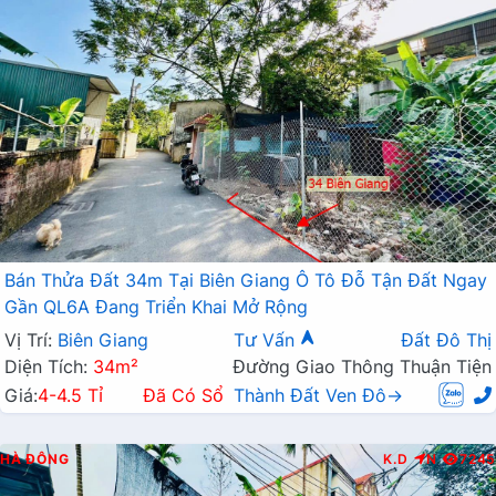
Bán Thửa Đất 34m Tại Biên Giang Ô Tô Đỗ Tận Đất Ngay
Gần QL6A Đang Triển Khai Mở Rộng
Vị Trí:
Biên Giang
Tư Vấn
Đất Đô Thị
Diện Tích:
34m²
Đường Giao Thông Thuận Tiện
Giá:
4-4.5 Tỉ
Đã Có Sổ
Thành Đất Ven Đô→
HÀ ĐÔNG
K.D
N
7245