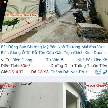
Bất Động Sản Chương Mỹ Bán Nhà Thương Mại Khu Vực
Biên Giang Ô Tô Đỗ Tận Cửa Gần Trục Chính Kinh Doanh
Vị Trí:
Biên Giang
Tư Vấn
Nhà Bán Liền Kề
Diện Tích:
30m²
Đường Giao Thông Thuận Tiện
Giá:
3.5-4 Tỉ
Đã Có Sổ
Thành Đất Ven Đô→
HÀ ĐÔNG
Đ.N
6577