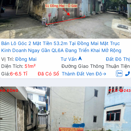
Bán Lô Góc 2 Mặt Tiền 53.2m Tại Đồng Mai Mặt Trục
Kinh Doanh Ngay Gần QL6A Đang Triển Khai Mở Rộng
Vị Trí:
Đồng Mai
Tư Vấn
Đất Đô Thị
Diện Tích:
51m²
Đường Giao Thông Thuận Tiện
Giá:
6-6.5 Tỉ
Đã Có Sổ
Thành Đất Ven Đô→
HÀ ĐÔNG
T.B
243