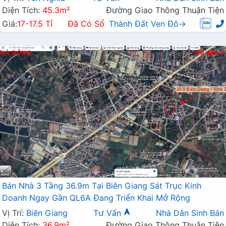
Diện Tích:
45.3m²
Đường Giao Thông Thuận Tiện
Giá:
17-17.5 Tỉ
Đã Có Sổ
Thành Đất Ven Đô→
HÀ ĐÔNG
B
411
Bán Nhà 3 Tầng 36.9m Tại Biên Giang Sát Trục Kinh
Doanh Ngay Gần QL6A Đang Triển Khai Mở Rộng
Vị Trí:
Biên Giang
Tư Vấn
Nhà Dân Sinh Bán
Diện Tích:
36.9m²
Đường Giao Thông Thuận Tiện