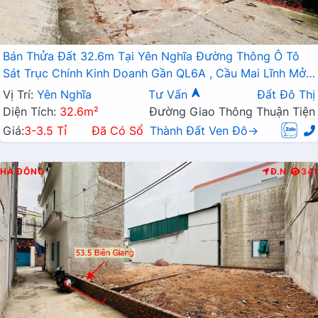
Bán Thửa Đất 32.6m Tại Yên Nghĩa Đường Thông Ô Tô
Sát Trục Chính Kinh Doanh Gần QL6A , Cầu Mai Lĩnh Mở
Rộng
Vị Trí:
Yên Nghĩa
Tư Vấn
Đất Đô Thị
Diện Tích:
32.6m²
Đường Giao Thông Thuận Tiện
Giá:
3-3.5 Tỉ
Đã Có Sổ
Thành Đất Ven Đô→
HÀ ĐÔNG
Đ.N
341