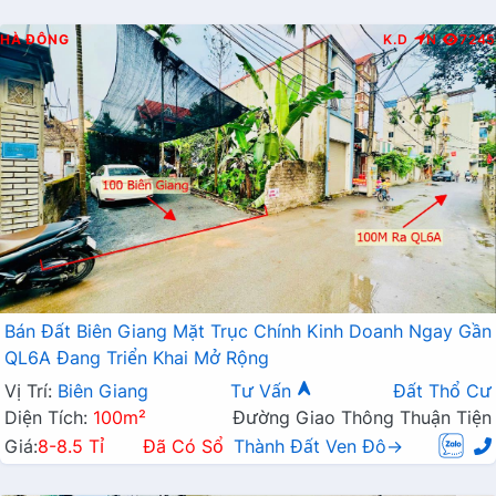
HÀ ĐÔNG
K.D
N
7245
Bán Đất Biên Giang Mặt Trục Chính Kinh Doanh Ngay Gần
QL6A Đang Triển Khai Mở Rộng
Vị Trí:
Biên Giang
Tư Vấn
Đất Thổ Cư
Diện Tích:
100m²
Đường Giao Thông Thuận Tiện
Giá:
8-8.5 Tỉ
Đã Có Sổ
Thành Đất Ven Đô→