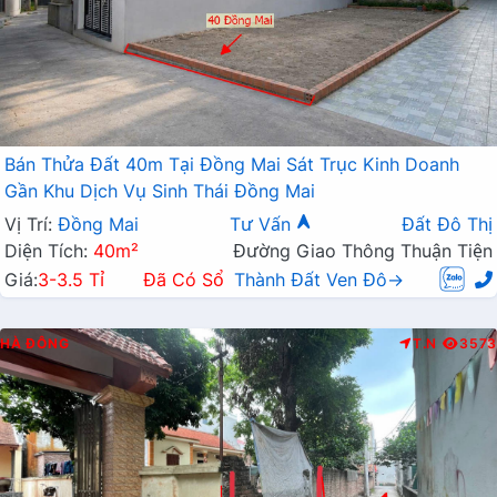
Bán Thửa Đất 40m Tại Đồng Mai Sát Trục Kinh Doanh
Gần Khu Dịch Vụ Sinh Thái Đồng Mai
Vị Trí:
Đồng Mai
Tư Vấn
Đất Đô Thị
Diện Tích:
40m²
Đường Giao Thông Thuận Tiện
Giá:
3-3.5 Tỉ
Đã Có Sổ
Thành Đất Ven Đô→
HÀ ĐÔNG
T.N
3573