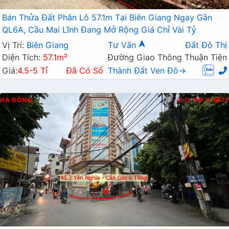
Bán Thửa Đất Phân Lô 57.1m Tại Biên Giang Ngay Gần
QL6A, Cầu Mai Lĩnh Đang Mở Rộng Giá Chỉ Vài Tỷ
Vị Trí:
Biên Giang
Tư Vấn
Đất Đô Thị
Diện Tích:
57.1m²
Đường Giao Thông Thuận Tiện
Giá:
4.5-5 Tỉ
Đã Có Sổ
Thành Đất Ven Đô→
HÀ ĐÔNG
K.D
Đ.N
73