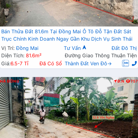
Bán Thửa Đất 81.6m Tại Đồng Mai Ô Tô Đỗ Tận Đất Sát
Trục Chính Kinh Doanh Ngay Gần Khu Dịch Vụ Sinh Thái
Vị Trí:
Đồng Mai
Tư Vấn
Đất Đô Thị
Diện Tích:
81.6m²
Đường Giao Thông Thuận Tiện
Giá:
6.5-7 Tỉ
Đã Có Sổ
Thành Đất Ven Đô→
HÀ ĐÔNG
Đ.N
757