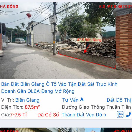
HÀ ĐÔNG
K.D
T.B
7631
Bán Đất Biên Giang Ô Tô Vào Tận Đất Sát Trục Kinh
Doanh Gần QL6A Đang Mở Rộng
Vị Trí:
Biên Giang
Tư Vấn
Đất Đô Thị
Diện Tích:
87.5m²
Đường Giao Thông Thuận Tiện
Giá:
7-7.5 Tỉ
Đã Có Sổ
Thành Đất Ven Đô→
HÀ ĐÔNG
T
113