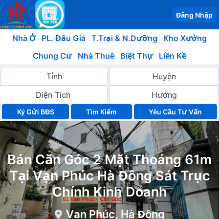
Đăng Nhập
Nhà Ở
PL. Đấu Giá
T.Trại & N.Dưỡng
Kho Xưởng
Chung Cư
Nhà Thuê
Biệt Thự
Liền Kề
Ký Gửi BĐS
Yêu Cầu Tư Vấn
Bán Căn Góc 2 Mặt Thoáng 61m
Tại Vạn Phúc Hà Đông Sát Trục
Chính Kinh Doanh
Vạn Phúc, Hà Đông