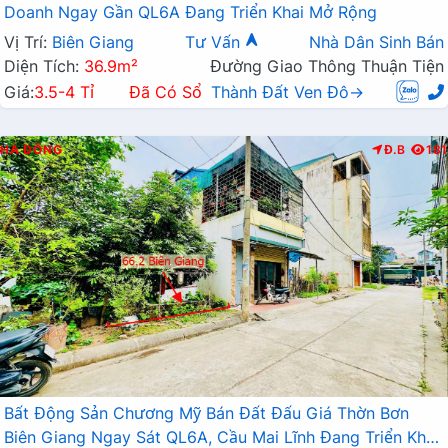
Doanh Ngay Gần QL6A Đang Triển Khai Mở Rộng
Vị Trí:
Biên Giang
Tư Vấn
Nhà Dân Sinh Bán
Diện Tích:
36.9m²
Đường Giao Thông Thuận Tiện
Giá:
3.5-4 Tỉ
Đã Có Sổ
Thành Đất Ven Đô→
HÀ ĐÔNG
Đ.B
181
Bất Động Sản Chương Mỹ Bán Đất Đấu Giá Thờn Bơn
Biên Giang Ngay Sát QL6A, Cầu Mai Lĩnh Đang Triển Khai