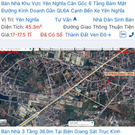
Bán Nhà Khu Vực Yên Nghĩa Căn Góc 6 Tầng Bám Mặt
Đường Kinh Doanh Gần QL6A Cạnh Bến Xe Yên Nghĩa
Vị Trí:
Yên Nghĩa
Tư Vấn
Nhà Dân Sinh Bán
Diện Tích:
45.3m²
Đường Giao Thông Thuận Tiện
Giá:
17-17.5 Tỉ
Đã Có Sổ
Thành Đất Ven Đô→
HÀ ĐÔNG
B
412
Bán Nhà 3 Tầng 36.9m Tại Biên Giang Sát Trục Kinh