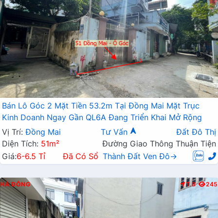
Bán Lô Góc 2 Mặt Tiền 53.2m Tại Đồng Mai Mặt Trục
Kinh Doanh Ngay Gần QL6A Đang Triển Khai Mở Rộng
Vị Trí:
Đồng Mai
Tư Vấn
Đất Đô Thị
Diện Tích:
51m²
Đường Giao Thông Thuận Tiện
Giá:
6-6.5 Tỉ
Đã Có Sổ
Thành Đất Ven Đô→
HÀ ĐÔNG
T.B
245