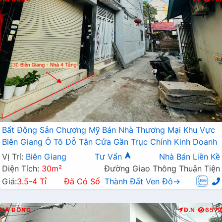
Bất Động Sản Chương Mỹ Bán Nhà Thương Mại Khu Vực
Biên Giang Ô Tô Đỗ Tận Cửa Gần Trục Chính Kinh Doanh
Vị Trí:
Biên Giang
Tư Vấn
Nhà Bán Liền Kề
Diện Tích:
30m²
Đường Giao Thông Thuận Tiện
Giá:
3.5-4 Tỉ
Đã Có Sổ
Thành Đất Ven Đô→
HÀ ĐÔNG
Đ.N
6579