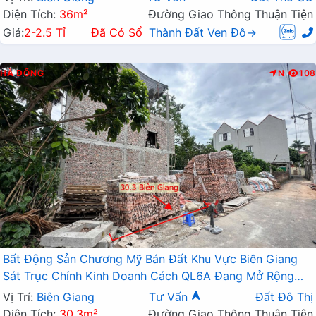
Diện Tích:
36m²
Đường Giao Thông Thuận Tiện
Giá:
2-2.5 Tỉ
Đã Có Sổ
Thành Đất Ven Đô→
HÀ ĐÔNG
N
108
Bất Động Sản Chương Mỹ Bán Đất Khu Vực Biên Giang
Sát Trục Chính Kinh Doanh Cách QL6A Đang Mở Rộng
Chỉ Vài Trăm Mét
Vị Trí:
Biên Giang
Tư Vấn
Đất Đô Thị
Diện Tích:
30.3m²
Đường Giao Thông Thuận Tiện