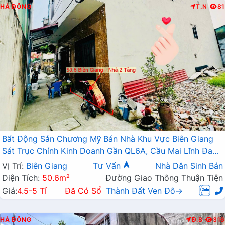
HÀ ĐÔNG
T.N
81
Bất Động Sản Chương Mỹ Bán Nhà Khu Vực Biên Giang
Sát Trục Chính Kinh Doanh Gần QL6A, Cầu Mai Lĩnh Đang
Mở Rộng
Vị Trí:
Biên Giang
Tư Vấn
Nhà Dân Sinh Bán
Diện Tích:
50.6m²
Đường Giao Thông Thuận Tiện
Giá:
4.5-5 Tỉ
Đã Có Sổ
Thành Đất Ven Đô→
HÀ ĐÔNG
Đ.B
316