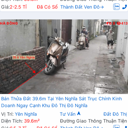
Giá:
2-2.5 Tỉ
Đã Có Sổ
Thành Đất Ven Đô→
HÀ ĐÔNG
Đ.B
413
Bán Thửa Đất 39.6m Tại Yên Nghĩa Sát Trục Chính Kinh
Doanh Ngay Cạnh Khu Đô Thị Đô Nghĩa
Vị Trí:
Yên Nghĩa
Tư Vấn
Đất Đô Thị
Diện Tích:
39.6m²
Đường Giao Thông Thuận Tiện