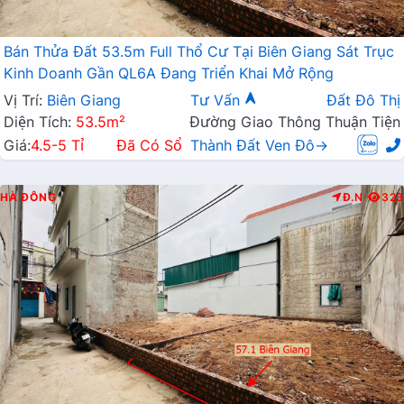
Bán Thửa Đất 53.5m Full Thổ Cư Tại Biên Giang Sát Trục
Kinh Doanh Gần QL6A Đang Triển Khai Mở Rộng
Vị Trí:
Biên Giang
Tư Vấn
Đất Đô Thị
Diện Tích:
53.5m²
Đường Giao Thông Thuận Tiện
Giá:
4.5-5 Tỉ
Đã Có Sổ
Thành Đất Ven Đô→
HÀ ĐÔNG
Đ.N
323