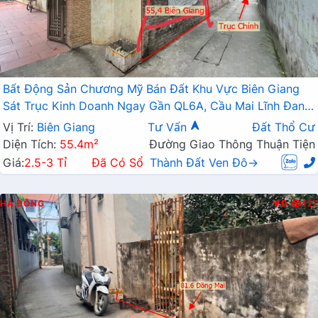
Bất Động Sản Chương Mỹ Bán Đất Khu Vực Biên Giang
Sát Trục Kinh Doanh Ngay Gần QL6A, Cầu Mai Lĩnh Đang
Mở Rộng
Vị Trí:
Biên Giang
Tư Vấn
Đất Thổ Cư
Diện Tích:
55.4m²
Đường Giao Thông Thuận Tiện
Giá:
2.5-3 Tỉ
Đã Có Sổ
Thành Đất Ven Đô→
HÀ ĐÔNG
Đ
127