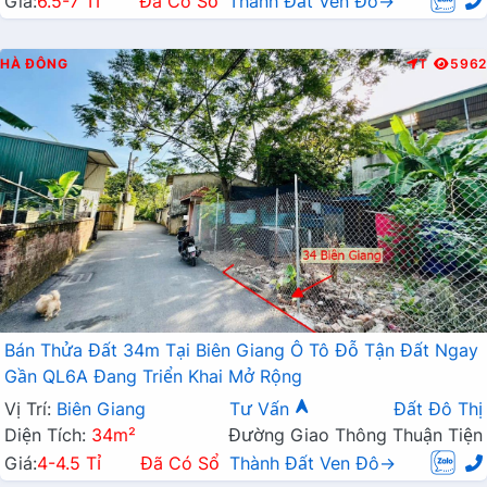
Giá:
6.5-7 Tỉ
Đã Có Sổ
Thành Đất Ven Đô→
HÀ ĐÔNG
T
5962
Bán Thửa Đất 34m Tại Biên Giang Ô Tô Đỗ Tận Đất Ngay
Gần QL6A Đang Triển Khai Mở Rộng
Vị Trí:
Biên Giang
Tư Vấn
Đất Đô Thị
Diện Tích:
34m²
Đường Giao Thông Thuận Tiện
Giá:
4-4.5 Tỉ
Đã Có Sổ
Thành Đất Ven Đô→