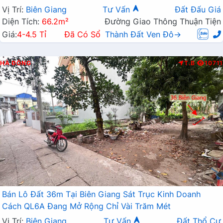
Mở Rộng
Vị Trí:
Biên Giang
Tư Vấn
Đất Đấu Giá
Diện Tích:
66.2m²
Đường Giao Thông Thuận Tiện
Giá:
4-4.5 Tỉ
Đã Có Sổ
Thành Đất Ven Đô→
HÀ ĐÔNG
T.B
10711
Bán Lô Đất 36m Tại Biên Giang Sát Trục Kinh Doanh
Cách QL6A Đang Mở Rộng Chỉ Vài Trăm Mét
Vị Trí:
Biên Giang
Tư Vấn
Đất Thổ Cư