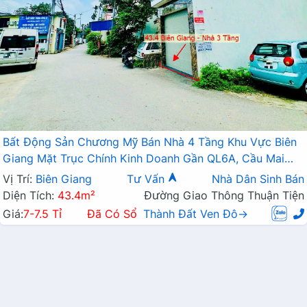
Bất Động Sản Chương Mỹ Bán Nhà 4 Tầng Khu Vực Biên
Giang Mặt Trục Chính Kinh Doanh Gần QL6A, Cầu Mai
Lĩnh Đang Mở Rộng
Vị Trí:
Biên Giang
Tư Vấn
Nhà Dân Sinh Bán
Diện Tích:
43.4m²
Đường Giao Thông Thuận Tiện
Giá:
7-7.5 Tỉ
Đã Có Sổ
Thành Đất Ven Đô→