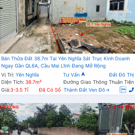
Bán Thửa Đất 38.7m Tại Yên Nghĩa Sát Trục Kinh Doanh
Ngay Gần QL6A, Cầu Mai Lĩnh Đang Mở Rộng
Vị Trí:
Yên Nghĩa
Tư Vấn
Đất Đô Thị
Diện Tích:
38.7m²
Đường Giao Thông Thuận Tiện
Giá:
3-3.5 Tỉ
Đã Có Sổ
Thành Đất Ven Đô→
HÀ ĐÔNG
K.D
B
83