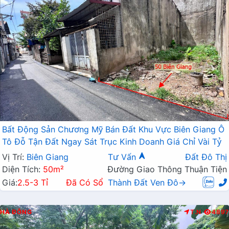
Bất Động Sản Chương Mỹ Bán Đất Khu Vực Biên Giang Ô
Tô Đỗ Tận Đất Ngay Sát Trục Kinh Doanh Giá Chỉ Vài Tỷ
Vị Trí:
Biên Giang
Tư Vấn
Đất Đô Thị
Diện Tích:
50m²
Đường Giao Thông Thuận Tiện
Giá:
2.5-3 Tỉ
Đã Có Sổ
Thành Đất Ven Đô→
HÀ ĐÔNG
T.N
4897